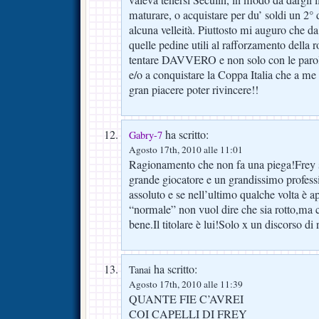
valeva tenersi Seculin, in modo da dargli 
maturare, o acquistare per du’ soldi un 2°
alcuna velleità. Piuttosto mi auguro che da 
quelle pedine utili al rafforzamento della 
tentare DAVVERO e non solo con le parole,
e/o a conquistare la Coppa Italia che a m
gran piacere poter rivincere!!
ha scritto:
Gabry-7
Agosto 17th, 2010 alle 11:01
Ragionamento che non fa una piega!Frey 
grande giocatore e un grandissimo professio
assoluto e se nell’ultimo qualche volta è a
“normale” non vuol dire che sia rotto,ma c
bene.Il titolare è lui!Solo x un discorso di
ha scritto:
Tanai
Agosto 17th, 2010 alle 11:39
QUANTE FIE C’AVREI
COI CAPELLI DI FREY