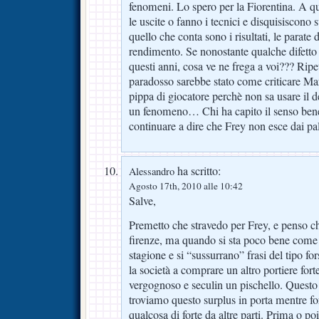
fenomeni. Lo spero per la Fiorentina. A qu
le uscite o fanno i tecnici e disquisiscono s
quello che conta sono i risultati, le parate 
rendimento. Se nonostante qualche difetto
questi anni, cosa ve ne frega a voi??? Ripeto
paradosso sarebbe stato come criticare M
pippa di giocatore perchè non sa usare il de
un fenomeno… Chi ha capito il senso bene,
continuare a dire che Frey non esce dai pa
ha scritto:
Alessandro
Agosto 17th, 2010 alle 10:42
Salve,
Premetto che stravedo per Frey, e penso c
firenze, ma quando si sta poco bene come n
stagione e si “sussurrano” frasi del tipo fo
la società a comprare un altro portiere for
vergognoso e seculin un pischello. Questo
troviamo questo surplus in porta mentre f
qualcosa di forte da altre parti. Prima o p