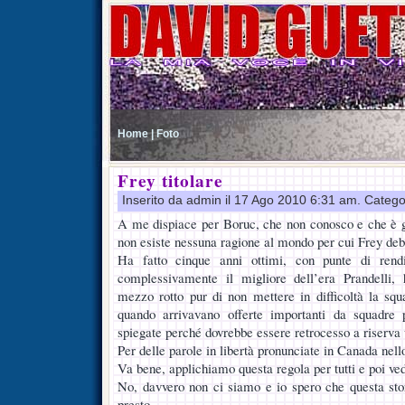
Home |
Foto
Frey titolare
Inserito da admin il 17 Ago 2010 6:31 am. Catego
A me dispiace per Boruc, che non conosco e che è 
non esiste nessuna ragione al mondo per cui Frey deb
Ha fatto cinque anni ottimi, con punte di rendi
complessivamente il migliore dell’era Prandelli,
mezzo rotto pur di non mettere in difficoltà la sq
quando arrivavano offerte importanti da squadre p
spiegate perché dovrebbe essere retrocesso a riserva 
Per delle parole in libertà pronunciate in Canada nel
Va bene, applichiamo questa regola per tutti e poi ved
No, davvero non ci siamo e io spero che questa stori
presto.