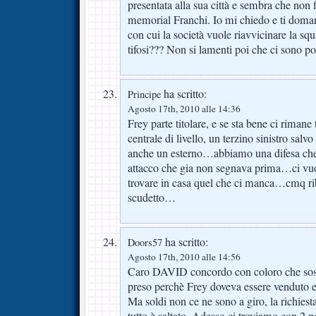
presentata alla sua città e sembra che no
memorial Franchi. Io mi chiedo e ti doman
con cui la società vuole riavvicinare la squa
tifosi??? Non si lamenti poi che ci sono
ha scritto:
Principe
Agosto 17th, 2010 alle 14:36
Frey parte titolare, e se sta bene ci riman
centrale di livello, un terzino sinistro salv
anche un esterno…abbiamo una difesa che
attacco che gia non segnava prima…ci vuo
trovare in casa quel che ci manca…cmq ri
scudetto…
ha scritto:
Doors57
Agosto 17th, 2010 alle 14:56
Caro DAVID concordo con coloro che sos
preso perchè Frey doveva essere venduto e 
Ma soldi non ce ne sono a giro, la richiesta
tutto è saltato. Adesso ci troviamo con 2 po