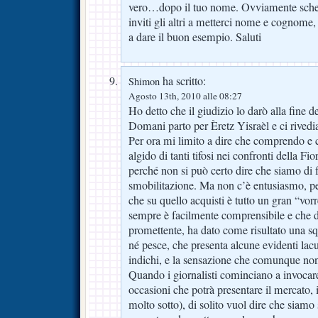
vero…dopo il tuo nome. Ovviamente sch
inviti gli altri a metterci nome e cognome,
a dare il buon esempio. Saluti
ha scritto:
Shimon
Agosto 13th, 2010 alle 08:27
Ho detto che il giudizio lo darò alla fine d
Domani parto per Èretz Yisraèl e ci rived
Per ora mi limito a dire che comprendo e 
algido di tanti tifosi nei confronti della Fi
perché non si può certo dire che siamo di 
smobilitazione. Ma non c’è entusiasmo, per
che su quello acquisti è tutto un gran “vo
sempre è facilmente comprensibile e che 
promettente, ha dato come risultato una s
né pesce, che presenta alcune evidenti lacu
indichi, e la sensazione che comunque non
Quando i giornalisti cominciano a invocare
occasioni che potrà presentare il mercato, 
molto sotto), di solito vuol dire che siamo