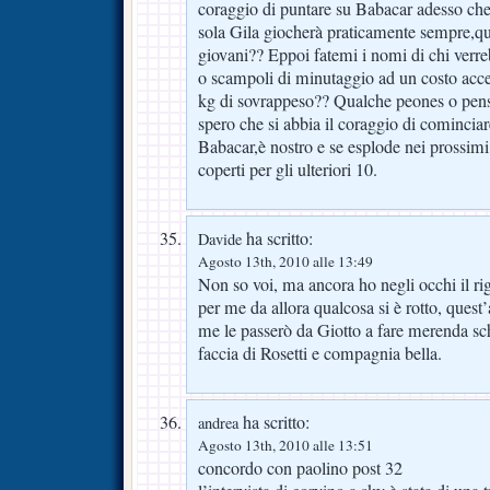
coraggio di puntare su Babacar adesso ch
sola Gila giocherà praticamente sempre,qu
giovani?? Eppoi fatemi i nomi di chi verre
o scampoli di minutaggio ad un costo acces
kg di sovrappeso?? Qualche peones o pens
spero che si abbia il coraggio di cominciar
Babacar,è nostro e se esplode nei prossimi
coperti per gli ulteriori 10.
ha scritto:
Davide
Agosto 13th, 2010 alle 13:49
Non so voi, ma ancora ho negli occhi il ri
per me da allora qualcosa si è rotto, que
me le passerò da Giotto a fare merenda schi
faccia di Rosetti e compagnia bella.
ha scritto:
andrea
Agosto 13th, 2010 alle 13:51
concordo con paolino post 32