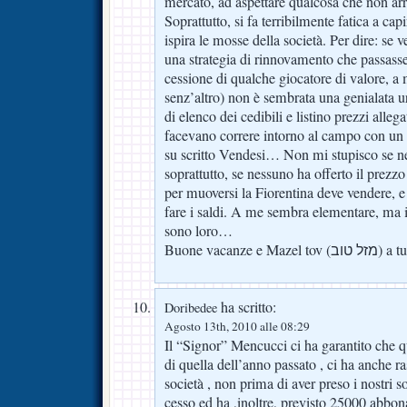
mercato, ad aspettare qualcosa che non arr
Soprattutto, si fa terribilmente fatica a capi
ispira le mosse della società. Per dire: s
una strategia di rinnovamento che passasse
cessione di qualche giocatore di valore, a
senz’altro) non è sembrata una genialata ur
di elenco dei cedibili e listino prezzi alleg
facevano correre intorno al campo con un c
su scritto Vendesi… Non mi stupisco se nes
soprattutto, se nessuno ha offerto il prezz
per muoversi la Fiorentina deve vendere, e 
fare i saldi. A me sembra elementare, ma 
sono loro…
Buone vacanze e Mazel tov (וב
ha scritto:
Doribedee
Agosto 13th, 2010 alle 08:29
Il “Signor” Mencucci ci ha garantito che q
di quella dell’anno passato , ci ha anche ra
società , non prima di aver preso i nostri so
cesso ed ha ,inoltre, previsto 25000 abbon