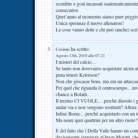
sconfitte e goal incassati suatematicamente
consecutive
Quet’anno al momento siamo pure peggio
Unica speranza il nuovo allenatore!
Le cose vanno dette e chi può (anche) scri
ha scritto:
Cosimo
Agosto 13th, 2010 alle 07:21
I misteri del calcio…
Se tanto non dovevamo acquistare alcun a
pena tenere Keirrison?
Non che giocasse bene..ma era un attacca
Per quel che riguarda il centrocampo…inve
chance a Bolatti..
Il terzino CI VUOLE… perchè diavolo i gi
andar via e non vengono sostituiti? Allora
Infine Boruc…perchè acquistarlo con un tet
Ma usare quei quattrini per un altro ruolo?
E del fatto che i Della Valle hanno un cont
decisamente superiore al buon Moratti..ch