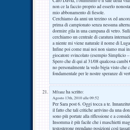
Caro David, l’ottimismo è il sale della vi
non ce la faccio proprio ad esserlo nonostan
mio abbonamento di fiesole.
Cerchiamo da anni un terzino sx ed ancora
prima di campionato senza nessuna alterna
dormire gila in una campana di vetro. Sull
cerchiamo un centrale di caratura interna
a niente mi viene naturale il nome di Lug
Infine poi come mai noi non siamo mai in
giocatore svincolato (esempio Simplicio 
Spero che di qui al 31/08 qualcosa cambi G
no personalmente la vedo bigia visto che c
fondamentale per le nostre speranze di vert
ha scritto:
Mfranz
Agosto 13th, 2010 alle 09:52
Per Sara post 6. Oggi tocca a te. Innanzitu
il fatto che tali critiche arrivino da una
sono più portate alla riflessione e a consid
Insomma è più facile che i maschietti magar
testosterone prendano posizioni così tassa