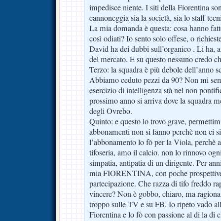
impedisce niente. I siti della Fiorentina so
cannoneggia sia la società, sia lo staff tecni
La mia domanda è questa: cosa hanno fatt
così odiati? Io sento solo offese, o richie
David ha dei dubbi sull’organico . Li ha, a
del mercato. E su questo nessuno credo ch
Terzo: la squadra è più debole dell’anno s
Abbiamo ceduto pezzi da 90? Non mi semb
esercizio di intelligenza stà nel non pontifi
prossimo anno si arriva dove la squadra mer
degli Ovrebo.
Quinto: e questo lo trovo grave, permettimi
abbonamenti non si fanno perchè non ci si f
l’abbonamento lo fò per la Viola, perchè 
tifoseria, amo il calcio. non lo rinnovo ogn
simpatia, antipatia di un dirigente. Per an
mia FIORENTINA, con poche prospettive
partecipazione. Che razza di tifo freddo ra
vincere? Non è gobbo, chiaro, ma ragiona 
troppo sulle TV e su FB. Io ripeto vado allo
Fiorentina e lo fò con passione al di la di c