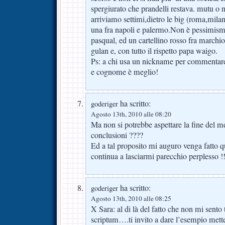
spergiurato che prandelli restava. mutu o
arriviamo settimi,dietro le big (roma,milan
una fra napoli e palermo.Non è pessimism
pasqual, ed un cartellino rosso fra marchio
gulan e, con tutto il rispetto papa waigo.
Ps: a chi usa un nickname per commentare,
e cognome è meglio!
ha scritto:
goderiger
Agosto 13th, 2010 alle 08:20
Ma non si potrebbe aspettare la fine del me
conclusioni ????
Ed a tal proposito mi auguro venga fatto q
continua a lasciarmi parecchio perplesso !!
ha scritto:
goderiger
Agosto 13th, 2010 alle 08:25
X Sara: al di là del fatto che non mi sento 
scriptum….ti invito a dare l’esempio met