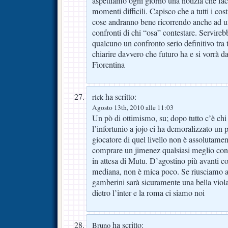
aspettiamo ogni giorno una notizia che fa
momenti difficili. Capisco che a tutti i cost
cose andranno bene ricorrendo anche ad u
confronti di chi “osa” contestare. Servireb
qualcuno un confronto serio definitivo tra t
chiarire davvero che futuro ha e si vorrà d
Fiorentina
ha scritto:
rick
Agosto 13th, 2010 alle 11:03
Un pò di ottimismo, su; dopo tutto c’è chi
l’infortunio a jojo ci ha demoralizzato un 
giocatore di quel livello non è assolutamen
comprare un jimenez qualsiasi meglio conta
in attesa di Mutu. D’agostino più avanti c
mediana, non è mica poco. Se riusciamo a 
gamberini sarà sicuramente una bella viol
dietro l’inter e la roma ci siamo noi
ha scritto:
Bruno