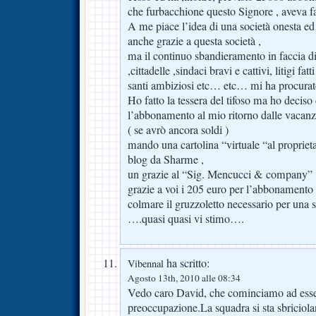
che furbacchione questo Signore , aveva fat
A me piace l’idea di una società onesta ed a
anche grazie a questa società ,
ma il continuo sbandieramento in faccia di
,cittadelle ,sindaci bravi e cattivi, litigi fat
santi ambiziosi etc… etc… mi ha procurato
Ho fatto la tessera del tifoso ma ho deciso
l’abbonamento al mio ritorno dalle vacan
( se avrò ancora soldi )
mando una cartolina “virtuale “al proprietar
blog da Sharme ,
un grazie al “Sig. Mencucci & company”
grazie a voi i 205 euro per l’abbonamento 
colmare il gruzzoletto necessario per una 
….quasi quasi vi stimo….
ha scritto:
Vibennal
Agosto 13th, 2010 alle 08:34
Vedo caro David, che cominciamo ad esser
preoccupazione.La squadra si sta sbriciola