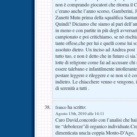
non è comprando giocatori che ritorna il C
c’erano anche l’anno scorso, Gamberini, J
Zanetti Mutu prima della squalifica Santan
Quindi? Diciamo che siamo al pari dell’ann
in meno e con partite in più degli avversari
campionato e poi critichiamo, se nò risch
tante offese,che per lui e quelli come lui s
assoluto dietro. Un inciso ad Andrea post 
tutto tuo, e non è detto che in futuro ci sia
lotte di religione come fai ad accusare chi
essere talebano e infantilmente intollerant
postare leggere e rileggere e se non si è co
indietro. Le chiacchere venno e vengono, 
di serenità a tutti .
ha scritto:
franco
Agosto 13th, 2010 alle 14:11
Caro David,concordo con l’analisi che hai 
tre “debolezze”di organico individuate.Cr
dimenticata una:la coppia Monto-D’Ago,