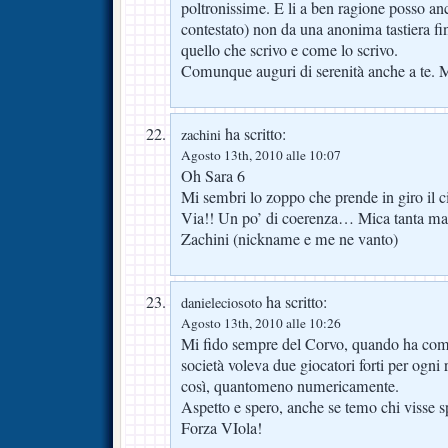
poltronissime. E li a ben ragione posso an
contestato) non da una anonima tastiera f
quello che scrivo e come lo scrivo.
Comunque auguri di serenità anche a te. 
ha scritto:
zachini
Agosto 13th, 2010 alle 10:07
Oh Sara 6
Mi sembri lo zoppo che prende in giro il 
Via!! Un po’ di coerenza… Mica tanta ma
Zachini (nickname e me ne vanto)
ha scritto:
danieleciosoto
Agosto 13th, 2010 alle 10:26
Mi fido sempre del Corvo, quando ha comp
società voleva due giocatori forti per ogn
così, quantomeno numericamente.
Aspetto e spero, anche se temo chi visse
Forza VIola!