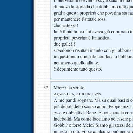
l’intervista di corvino a sky è stata di una t
di nuovo la storiella che dobbiamo tutti q
grati a questa proprietà che poverina sta fa
per mantenere l’attuale rosa.
che tristezza!
lui è il più bravo. lui aveva già comprato tu
proprietà poverina è fantastica.
due palle!!!
si vedono i risultati intanto con gli abbona
io quest’anno non solo non faccio l’abbon
nemmeno quello alla tv.
è deprimente tutto questo.
ha scritto:
Mfranz
Agosto 13th, 2010 alle 13:59
A me par di sognare. Ma su quali basi si c
più deboli dello scorso anno. Peppe inizia
essere obbiettivi. Bene. E poi spara la co
indeboliti. Ma come facciamo ad essere p
Gobbi? o forse Melo? Siamo gli stessi del
innesto in più. Forse qualcuno può pensar