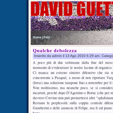
Home |
Foto
Qualche debolezza
Inserito da admin il 13 Ago 2010 6:29 am. Catego
A poco più di due settimane dalla fine del merca
momento di evidenziare le nostre lacune di organico.
Ci manca un esterno sinistro difensivo che sia u
concorrente a Pasqual, a meno di non riportare Varg
(forse) una soluzione tampone fino a novembre per il 
Non moltissimo, ma neanche poco, se si conside
incartati, perché dopo D’Agostino e Boruc (che per m
davvero Corvino non può permettersi altri “splafonam
Restano le perplessità sulla coppia centrale difens
Gamberini e delle amnesie di Felipe, ma lì sul pian
bene.