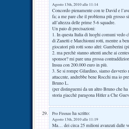
Agosto 13th, 2010 alle 11:14
Concordo pienamente con te David e l’ave
fa; a me pare che il problema più grosso si
all’altezza delle prime 5-6 squadre.
Un paio di precisazioni:
1. In questa Italia di luoghi comuni vedo 
di Zanetti e Marchionni rotti, mentre a ben
giocatori più rotti sono altri: Gamberini (p
2. ma perchè stanno attenti anche ai centes
sponsor? mi pare una grossa contraddizio
Insua con 200.000 euro in più.
3. Se si rompe Gilardino, siamo davverio n
attaccnte, andrebbe bene Rocchi ma io pre
Bruno L.
(per distinguemi da un altro Bruno che ha b
storia giacchè paragona Hitler a Che Guev
ha scritto:
Pro Firenze
Agosto 13th, 2010 alle 11:19
Ma… dei circa 25 milioni avanzati dalle ve