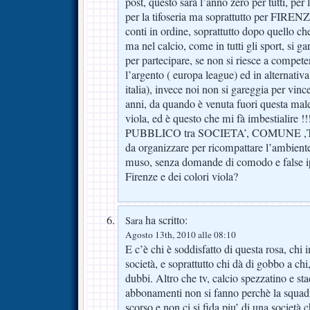
post, questo sarà l’anno zero per tutti, per
per la tifoseria ma soprattutto per FIRE
conti in ordine, soprattutto dopo quello c
ma nel calcio, come in tutti gli sport, si g
per partecipare, se non si riesce a compete
l’argento ( europa league) ed in alternativ
italia), invece noi non si gareggia per vinc
anni, da quando è venuta fuori questa maled
viola, ed è questo che mi fà imbestialire 
PUBBLICO tra SOCIETA’, COMUNE ,TIF
da organizzare per ricompattare l’ambiente
muso, senza domande di comodo e false ipo
Firenze e dei colori viola?
ha scritto:
Sara
Agosto 13th, 2010 alle 08:10
E c’è chi è soddisfatto di questa rosa, chi
società, e soprattutto chi dà di gobbo a ch
dubbi. Altro che tv, calcio spezzatino e st
abbonamenti non si fanno perchè la squadr
scorso e non ci si fida piu’ di una società