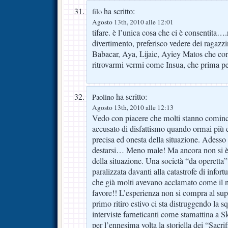
ha scritto:
filo
Agosto 13th, 2010 alle 12:01
tifare. è l’unica cosa che ci è consentita….r
divertimento, preferisco vedere dei ragazz
Babacar, Aya, Lijaic, Ayiey Matos che cor
ritrovarmi vermi come Insua, che prima p
ha scritto:
Paolino
Agosto 13th, 2010 alle 12:13
Vedo con piacere che molti stanno comin
accusato di disfattismo quando ormai più d
precisa ed onesta della situazione. Adesso
destarsi… Meno male! Ma ancora non si è 
della situazione. Una società “da operetta”
paralizzata davanti alla catastrofe di infor
che già molti avevano acclamato come il 
favore!! L’esperienza non si compra al su
primo ritiro estivo ci sta distruggendo la sq
interviste farneticanti come stamattina a S
per l’ennesima volta la storiella dei “Sacrifi