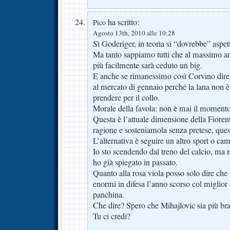
ha scritto:
Pico
Agosto 13th, 2010 alle 10:28
Sì Goderiger, in teoria si “dovrebbe” aspet
Ma tanto sappiamo tutti che al massimo arr
più facilmente sarà ceduto un big.
E anche se rimanessimo così Corvino direb
al mercato di gennaio perché la lana non è
prendere per il collo.
Morale della favola: non è mai il momento 
Questa è l’attuale dimensione della Fiore
ragione e sosteniamola senza pretese, ques
L’alternativa è seguire un altro sport o ca
Io sto scendendo dal treno del calcio, ma 
ho già spiegato in passato.
Quanto alla rosa viola posso solo dire che
enormi in difesa l’anno scorso col miglior a
panchina.
Che dire? Spero che Mihajlovic sia più br
Tu ci credi?