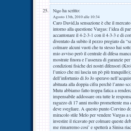
ha scritto:
Nigo
Agosto 13th, 2010 alle 10:34
Caro David,la sensazione è che il mercato v
intorno alla questione Vargas: l’idea di par
accantonare il 4-2-3-1 con il 4-3-3 e di c
diventato da subito il pezzo pregiato da “sa
colmare alcuni vuoti che tu stesso hai sotto
mio avviso però il centrale di difesa man
mostrate finora e l’assenza di garanzie per
condizioni fisiche dei nostri difensori (Kr
l’unico che mi lascia un pò più tranquillo);
dell’infortunio di Jo Jo speravo nell’acqui
abituata alla doppia cifra perchè l’anno sc
Mutu abbiamo fatto troppa fatica a renderc
impensabile addossare ora tutte le responsa
ragazzo di 17 anni molto promettente ma ch
deve svegliare. A questo punto Corvino d
miracolo stile Melo per vendere Vargas a 
investire il ricavato per colmare queste de
me rimarremo cosi’ e spetterà a Sinisa ria