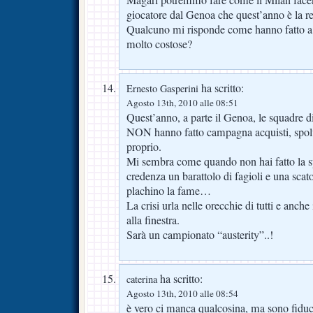
Magari potremmo fare come il Milan facen
giocatore dal Genoa che quest’anno è la r
Qualcuno mi risponde come hanno fatto a f
molto costose?
ha scritto:
Ernesto Gasperini
Agosto 13th, 2010 alle 08:51
Quest’anno, a parte il Genoa, le squadre d
NON hanno fatto campagna acquisti, spol
proprio.
Mi sembra come quando non hai fatto la sp
credenza un barattolo di fagioli e una scato
plachino la fame…
La crisi urla nelle orecchie di tutti e anche
alla finestra.
Sarà un campionato “austerity”..!
ha scritto:
caterina
Agosto 13th, 2010 alle 08:54
è vero ci manca qualcosina, ma sono fiduc