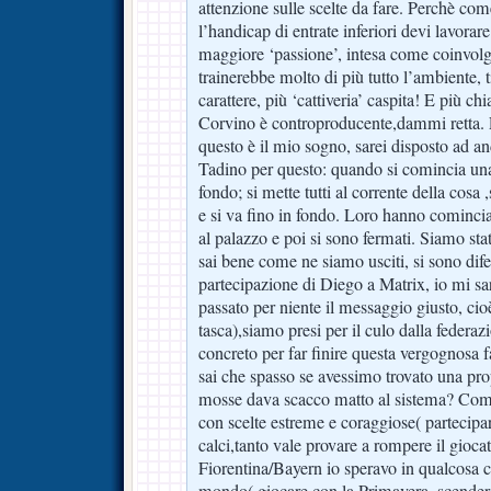
attenzione sulle scelte da fare. Perchè co
l’handicap di entrate inferiori devi lavorar
maggiore ‘passione’, intesa come coinvol
trainerebbe molto di più tutto l’ambiente, 
carattere, più ‘cattiveria’ caspita! E più chi
Corvino è controproducente,dammi retta. E
questo è il mio sogno, sarei disposto ad a
Tadino per questo: quando si comincia una 
fondo; si mette tutti al corrente della cosa ,s
e si va fino in fondo. Loro hanno comincia
al palazzo e poi si sono fermati. Siamo stat
sai bene come ne siamo usciti, si sono dif
partecipazione di Diego a Matrix, io mi sa
passato per niente il messaggio giusto, ci
tasca),siamo presi per il culo dalla federaz
concreto per far finire questa vergognosa 
sai che spasso se avessimo trovato una pro
mosse dava scacco matto al sistema? Com
con scelte estreme e coraggiose( partecipar
calci,tanto vale provare a rompere il gioca
Fiorentina/Bayern io speravo in qualcosa ch