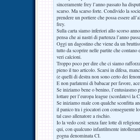
sinceramente frey l’anno passato ha disp
scarso. Ma scarso forte. Condivido la socie
prendere un portiere che possa essere all’al
frey.
Sulla carta siamo inferiori allo scorso anno.
pensa che ai nastri di partenza l’anno pa
Oggi un dagostino che viene da un bruttis
tutto da scoprire nelle partite che contano e
veri calcioni.
Troppo poco per dire che ci siamo rafforzat
pieno il tuo articolo. Scarsi in difesa, man
(e quelli di destra non sono certo dei feno
E non parlatemi di babacar per favore, acer
Se iniziamo bene o benino, l’entusiasmo p
lottare per l’europa league (scordatevi la 
Se iniziamo male con qualche sconfitta an
il panico tra i giocatori con conseguente lo
tal caso allenatore a rischio.
Io la vedo così: senza fare lotte di religio
qui, con qualcuno infantilmente intollerante
gogna denominata CI.