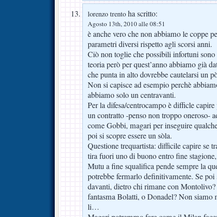
ha scritto:
lorenzo trento
Agosto 13th, 2010 alle 08:51
è anche vero che non abbiamo le coppe p
parametri diversi rispetto agli scorsi anni.
Ciò non toglie che possibili infortuni sono
teoria però per quest’anno abbiamo già da
che punta in alto dovrebbe cautelarsi un pò
Non si capisce ad esempio perchè abbiamo 
abbiamo solo un centravanti.
Per la difesa/centrocampo è difficle capire
un contratto -penso non troppo oneroso- ad
come Gobbi, magari per inseguire qualch
poi si scopre essere un sòla.
Questione trequartista: difficile capire se 
tira fuori uno di buono entro fine stagion
Mutu a fine squalifica pende sempre la qu
potrebbe fermarlo definitivamente. Se po
davanti, dietro chi rimane con Montolivo? Z
fantasma Bolatti, o Donadel? Non siamo 
li…