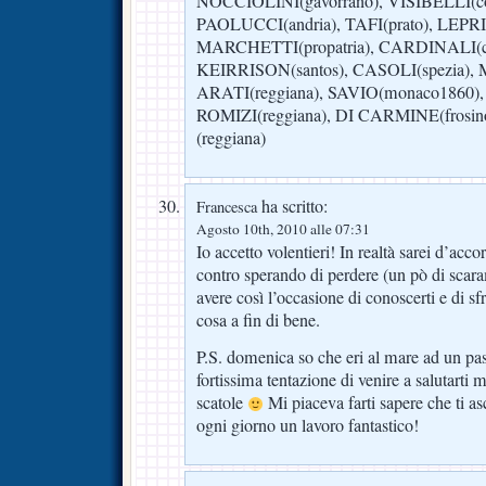
NOCCIOLINI(gavorrano), VISIBELLI(col
PAOLUCCI(andria), TAFI(prato), LEPRI(
MARCHETTI(propatria), CARDINALI(ch
KEIRRISON(santos), CASOLI(spezia),
ARATI(reggiana), SAVIO(monaco1860),
ROMIZI(reggiana), DI CARMINE(fros
(reggiana)
ha scritto:
Francesca
Agosto 10th, 2010 alle 07:31
Io accetto volentieri! In realtà sarei d’a
contro sperando di perdere (un pò di scar
avere così l’occasione di conoscerti e di sf
cosa a fin di bene.
P.S. domenica so che eri al mare ad un pas
fortissima tentazione di venire a salutarti
scatole
Mi piaceva farti sapere che ti as
ogni giorno un lavoro fantastico!