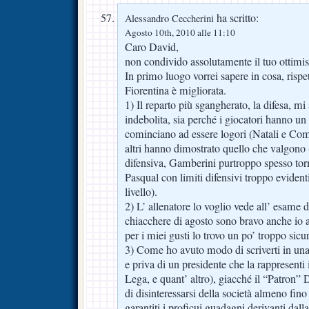
ha scritto:
Alessandro Ceccherini
Agosto 10th, 2010 alle 11:10
Caro David,
non condivido assolutamente il tuo ottimi
In primo luogo vorrei sapere in cosa, rispet
Fiorentina è migliorata.
1) Il reparto più sgangherato, la difesa, m
indebolita, sia perché i giocatori hanno un
cominciano ad essere logori (Natali e Como
altri hanno dimostrato quello che valgono 
difensiva, Gamberini purtroppo spesso torm
Pasqual con limiti difensivi troppo evident
livello).
2) L’ allenatore lo voglio vede all’ esame 
chiacchere di agosto sono bravo anche io a 
per i miei gusti lo trovo un po’ troppo sicur
3) Come ho avuto modo di scriverti in una 
e priva di un presidente che la rappresenti 
Lega, e quant’ altro), giacché il “Patron”
di disinteressarsi della società almeno fin
garantiti i proficui guadagni derivanti dalla