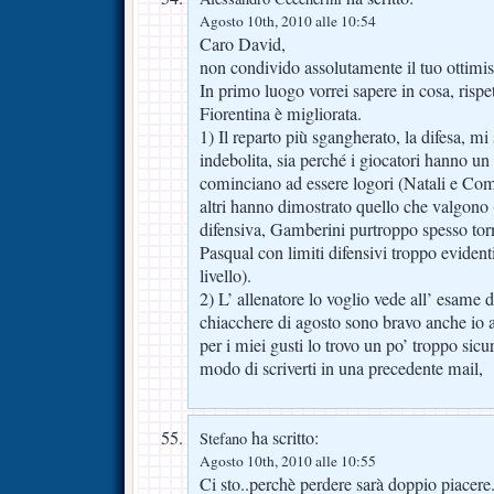
Agosto 10th, 2010 alle 10:54
Caro David,
non condivido assolutamente il tuo ottimi
In primo luogo vorrei sapere in cosa, rispet
Fiorentina è migliorata.
1) Il reparto più sgangherato, la difesa, m
indebolita, sia perché i giocatori hanno un
cominciano ad essere logori (Natali e Como
altri hanno dimostrato quello che valgono 
difensiva, Gamberini purtroppo spesso torm
Pasqual con limiti difensivi troppo evident
livello).
2) L’ allenatore lo voglio vede all’ esame 
chiacchere di agosto sono bravo anche io a 
per i miei gusti lo trovo un po’ troppo sic
modo di scriverti in una precedente mail,
ha scritto:
Stefano
Agosto 10th, 2010 alle 10:55
Ci sto..perchè perdere sarà doppio piacere..