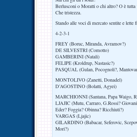
Berlusconi o Moratti o chi altro? O è tutta
Che tristezza.
Stando alle voci di mercato sentite e lette
4-2-3-1
FREY (Boruc, Miranda, Avramov?)
DE SILVESTRI (Comotto)
GAMBERINI (Natali)
FELIPE (Kroldrup, Nastasic?)
PASQUAL (Gulan, Pocognoli?, Mantovan
MONTOLIVO (Zanetti, Donadel)
D’AGOSTINO (Bolatti, Agyei)
MARCHIONNI (Santana, Papa Waigo, Ri
LJAJIC (Mutu, Carraro, G.Rossi? Giovan
Eder? Foggia? Obinna? Ricchiuti?)
VARGAS (Ljajic)
GILARDINO (Babacar, Seferovic, Scepov
Mori?)