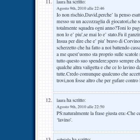
ha scritto:
laura
Agosto 9th, 2010 alle 22:46
Io non rischio,David,perche’ la penso esa
messo su un accozzaglia di giocatori,che 
totalmente squadra ogni anno?Toni lo pag
non lo e’ piu’,se mai lo e’ stato.Fa il ganz
Insua per dire che e’ piu’ bravo di Corvino 
scherzetto che ha fatto a noi battendo cas
a me quest’uomo sta proprio sulle scatole
tutto questo suo spendere;spero sempre ch
qualche altra valigetta e che ce lo lavino d
tutte.Credo comunque qualcuno che accett
trovi,non fosse altro che per gufare contro
ha scritto:
laura
Agosto 9th, 2010 alle 22:50
PS:naturalmente la frase giusta era:-Che ce
‘lavino’.
ha scritto:
gabriele