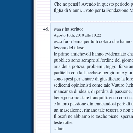
Che ne pensi? Avendo in questo periodo p
figlia di 9 anni…voto per la Fondazione 
ha scritto:
ivan r
Agosto 10th, 2010 alle 10:22
esco fuori tema per tutti coloro che hanno 
tessera del tifoso.
le prime amichevoli hanno evidenziato che
pubblico sono sempre all’ordine del giorno:
aria della polizia, problemi, leggo, forse 
partitella con la Lucchese.per giorni e giorni
sono spesi per tentare di giustificare la l
sedicenti opinionisti come tale Vuturo ?,c
mancanza di ideali, di perdita di passione,
bene,possono stare tranquilli: ecco con i colt
e la loro passione dimenticandosi però di 
un mascalzone, rimane tale tessera o non te
filosofi ne abbiamo le tasche piene, spera
teste rotte.
saluti