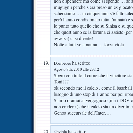
non è spendere ma come si spende … se si
mugugnii perchè s’era preso un ex giocat
scherziamo … in cinque anni s’è fatto cil
però hanno condizionato tutta l’annata) e 
io punto tutto quello che su Sinisa e su q
che quest’anno se la fortuna ci assiste (pe
avversa) ci si diverte!
Notte a tutti vo a nanna … forza viola
ha scritto:
Doribedee
Agosto 9th, 2010 alle 23:12
Spero con tutto il cuore che il vincitore si
Toni???
ok secondo me il calcio , come il baseball
bisogno di uno stop di 1 anno per poi ripart
Siamo oramai al vergognoso ,ma i DDV co
non credere ) che il calcio sia un divertime
Genoa succursale dell’Inter….
ha scritto:
aleviola