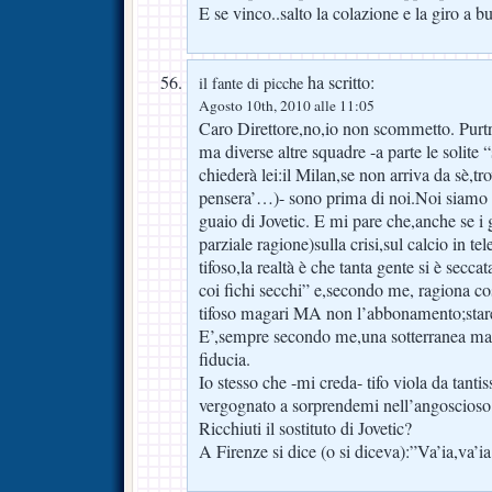
E se vinco..salto la colazione e la giro a 
ha scritto:
il fante di picche
Agosto 10th, 2010 alle 11:05
Caro Direttore,no,io non scommetto. Purt
ma diverse altre squadre -a parte le solite “
chiederà lei:il Milan,se non arriva da sè,t
pensera’…)- sono prima di noi.Noi siamo 
guaio di Jovetic. E mi pare che,anche se i g
parziale ragione)sulla crisi,sul calcio in tel
tifoso,la realtà è che tanta gente si è secc
coi fichi secchi” e,secondo me, ragiona cos
tifoso magari MA non l’abbonamento;sta
E’,sempre secondo me,una sotterranea ma
fiducia.
Io stesso che -mi creda- tifo viola da tan
vergognato a sorprendemi nell’angoscios
Ricchiuti il sostituto di Jovetic?
A Firenze si dice (o si diceva):”Va’ia,va’ia