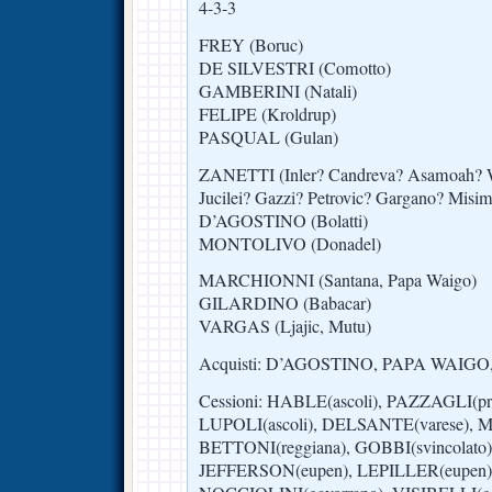
4-3-3
FREY (Boruc)
DE SILVESTRI (Comotto)
GAMBERINI (Natali)
FELIPE (Kroldrup)
PASQUAL (Gulan)
ZANETTI (Inler? Candreva? Asamoah? 
Jucilei? Gazzi? Petrovic? Gargano? Misim
D’AGOSTINO (Bolatti)
MONTOLIVO (Donadel)
MARCHIONNI (Santana, Papa Waigo)
GILARDINO (Babacar)
VARGAS (Ljajic, Mutu)
Acquisti: D’AGOSTINO, PAPA WAIG
Cessioni: HABLE(ascoli), PAZZAGLI(pra
LUPOLI(ascoli), DELSANTE(varese), M
BETTONI(reggiana), GOBBI(svincolato
JEFFERSON(eupen), LEPILLER(eupen),