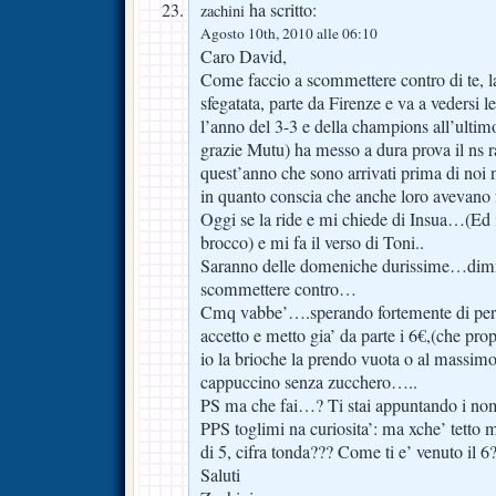
ha scritto:
zachini
Agosto 10th, 2010 alle 06:10
Caro David,
Come faccio a scommettere contro di te, 
sfegatata, parte da Firenze e va a vedersi le
l’anno del 3-3 e della champions all’ultim
grazie Mutu) ha messo a dura prova il ns 
quest’anno che sono arrivati prima di noi 
in quanto conscia che anche loro avevano 
Oggi se la ride e mi chiede di Insua…(Ed i
brocco) e mi fa il verso di Toni..
Saranno delle domeniche durissime…dimm
scommettere contro…
Cmq vabbe’….sperando fortemente di per
accetto e metto gia’ da parte i 6€,(che pr
io la brioche la prendo vuota o al massimo
cappuccino senza zucchero…..
PS ma che fai…? Ti stai appuntando i n
PPS toglimi na curiosita’: ma xche’ tetto 
di 5, cifra tonda??? Come ti e’ venuto il 6
Saluti