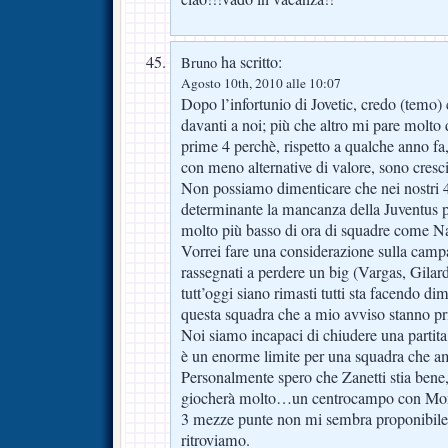
ha scritto:
Bruno
Agosto 10th, 2010 alle 10:07
Dopo l’infortunio di Jovetic, credo (temo) 
davanti a noi; più che altro mi pare molto di
prime 4 perchè, rispetto a qualche anno fa
con meno alternative di valore, sono cresci
Non possiamo dimenticare che nei nostri 4 
determinante la mancanza della Juventus pe
molto più basso di ora di squadre come N
Vorrei fare una considerazione sulla campa
rassegnati a perdere un big (Vargas, Gilard
tutt’oggi siano rimasti tutti sta facendo dime
questa squadra che a mio avviso stanno pr
Noi siamo incapaci di chiudere una partita
è un enorme limite per una squadra che ambi
Personalmente spero che Zanetti stia ben
giocherà molto…un centrocampo con Mont
3 mezze punte non mi sembra proponibile c
ritroviamo.