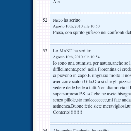
Ale
ha scritto:
Nicco
Agosto 10th, 2010 alle 10:50
Presa, con spirito gufesco nei confronti de
ha scritto:
LA MANU
Agosto 10th, 2010 alle 10:54
Io sono una ottimista per natura,anche se l
difficilmente,pero’ nella Fiorentina ci cre
ci piovono in capo.E ringrazio molto il no
aver convocato i Gila.Ora si che gli pizzic
vedere delle belle a tutti.Non diamo via il
supersorpresa.P.S. so’ che ne avete bisogn
senza pillole,sto maleeeeeeee,mi fate andar
astinenza.Buone ferie,siete meravigliosi,tut
Conterio!!!!!!!!!!
ha scritto:
Alessandro Ceccherini