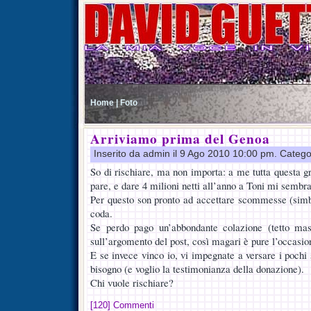
Home |
Foto
Arriviamo prima del Genoa
Inserito da admin il 9 Ago 2010 10:00 pm. Catego
So di rischiare, ma non importa: a me tutta questa 
pare, e dare 4 milioni netti all’anno a Toni mi sembra
Per questo son pronto ad accettare scommesse (simbol
coda.
Se perdo pago un’abbondante colazione (tetto ma
sull’argomento del post, così magari è pure l’occasio
E se invece vinco io, vi impegnate a versare i pochi 
bisogno (e voglio la testimonianza della donazione).
Chi vuole rischiare?
[120] Commenti