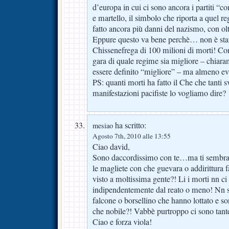
d’europa in cui ci sono ancora i partiti “co
e martello, il simbolo che riporta a quel 
fatto ancora più danni del nazismo, con olt
Eppure questo va bene perchè… non è stato
Chissenefrega di 100 milioni di morti! Co
gara di quale regime sia migliore – chiar
essere definito “migliore” – ma almeno evi
PS: quanti morti ha fatto il Che che tanti s
manifestazioni pacifiste lo vogliamo dire?
ha scritto:
mesiao
Agosto 7th, 2010 alle 13:55
Ciao david,
Sono daccordissimo con te…ma ti sembra a
le magliete con che guevara o addirittura 
visto a moltissima gente?! Li i morti nn ci
indipendentemente dal reato o meno! Nn s
falcone o borsellino che hanno lottato e so
che nobile?! Vabbè purtroppo ci sono tant
Ciao e forza viola!