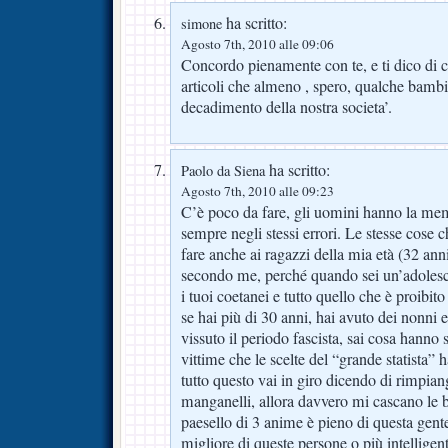
ha scritto:
simone
Agosto 7th, 2010 alle 09:06
Concordo pienamente con te, e ti dico di c
articoli che almeno , spero, qualche bambin
decadimento della nostra societa’.
ha scritto:
Paolo da Siena
Agosto 7th, 2010 alle 09:23
C’è poco da fare, gli uomini hanno la mem
sempre negli stessi errori. Le stesse cose c
fare anche ai ragazzi della mia età (32 ann
secondo me, perché quando sei un’adolesc
i tuoi coetanei e tutto quello che è proibito
se hai più di 30 anni, hai avuto dei nonni 
vissuto il periodo fascista, sai cosa hanno 
vittime che le scelte del “grande statista”
tutto questo vai in giro dicendo di rimpiang
manganelli, allora davvero mi cascano le 
paesello di 3 anime è pieno di questa gent
migliore di queste persone o più intelligen