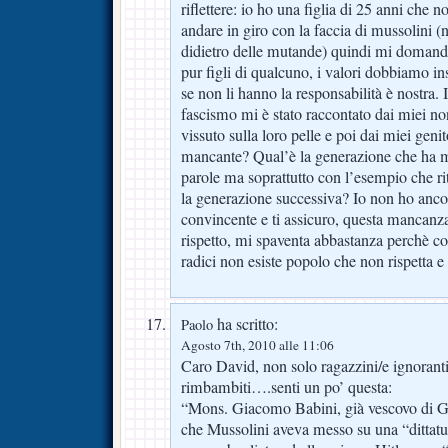
riflettere: io ho una figlia di 25 anni che 
andare in giro con la faccia di mussolini 
didietro delle mutande) quindi mi domand
pur figli di qualcuno, i valori dobbiamo inse
se non li hanno la responsabilità è nostra. 
fascismo mi è stato raccontato dai miei no
vissuto sulla loro pelle e poi dai miei geni
mancante? Qual’è la generazione che ha m
parole ma soprattutto con l’esempio che ri
la generazione successiva? Io non ho ancor
convincente e ti assicuro, questa mancanza
rispetto, mi spaventa abbastanza perchè c
radici non esiste popolo che non rispetta e
ha scritto:
Paolo
Agosto 7th, 2010 alle 11:06
Caro David, non solo ragazzini/e ignoranti
rimbambiti….senti un po’ questa:
“Mons. Giacomo Babini, già vescovo di G
che Mussolini aveva messo su una “dittatur