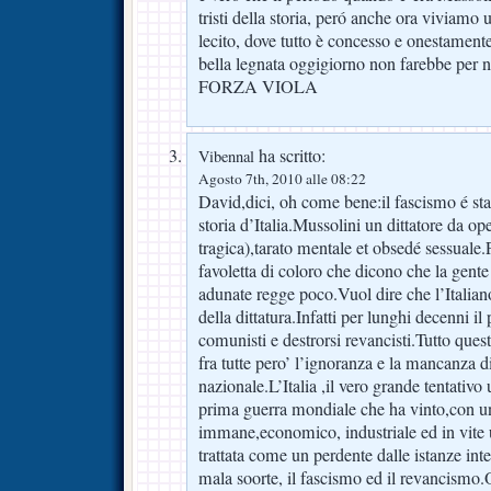
tristi della storia, peró anche ora viviamo 
lecito, dove tutto è concesso e onestament
bella legnata oggigiorno non farebbe per n
FORZA VIOLA
ha scritto:
Vibennal
Agosto 7th, 2010 alle 08:22
David,dici, oh come bene:il fascismo é st
storia d’Italia.Mussolini un dittatore da op
tragica),tarato mentale et obsedé sessuale.
favoletta di coloro che dicono che la gente
adunate regge poco.Vuol dire che l’Italiano
della dittatura.Infatti per lunghi decenni il 
comunisti e destrorsi revancisti.Tutto ques
fra tutte pero’ l’ignoranza e la mancanza d
nazionale.L’Italia ,il vero grande tentativo 
prima guerra mondiale che ha vinto,con u
immane,economico, industriale ed in vite 
trattata come un perdente dalle istanze int
mala soorte, il fascismo ed il revancismo.O