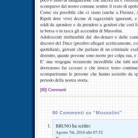
scomparso dal nostro comune sentire il reato di apolog
Come sia possibile che ci siano (anche a Firenze
Ripoli dove vivo) decine di ragazzini/e ignoranti, e
soldi da spendere e da prendere a genitori che così l
in borsa o in tasca gli accendini di Mussolini.
Adolescenti rimbambiti dal dio-denaro e dalle ca
discorsi del Duce (peraltro allegati acriticamente, co
quotidiani), giovani che parlano di un criminale esa
distrutto, quante persone sono morte per colpa sua, e 
E’ una vergogna veramente incredibile che tutti noi,
dovremmo far cessare e che invece temo continue
scompariranno le persone che hanno assistito da spet
periodo della nostra storia.
[80] Commenti
80 Commenti su “Mussolini”
ha scritto:
BRUNO
Agosto 7th, 2010 alle 07:52