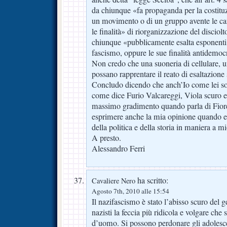
da chiunque «fa propaganda per la costituz
un movimento o di un gruppo avente le car
le finalità» di riorganizzazione del disciolt
chiunque «pubblicamente esalta esponenti, 
fascismo, oppure le sue finalità antidemoc
Non credo che una suoneria di cellulare, 
possano rapprentare il reato di esaltazion
Concludo dicendo che anch’Io come lei son
come dice Furio Valcareggi, Viola scuro e
massimo gradimento quando parla di Fior
esprimere anche la mia opinione quando 
della politica e della storia in maniera a 
A presto.
Alessandro Ferri
ha scritto:
Cavaliere Nero
Agosto 7th, 2010 alle 15:54
Il nazifascismo è stato l’abisso scuro del 
nazisti la feccia più ridicola e volgare che
d’uomo. Si possono perdonare gli adolesc