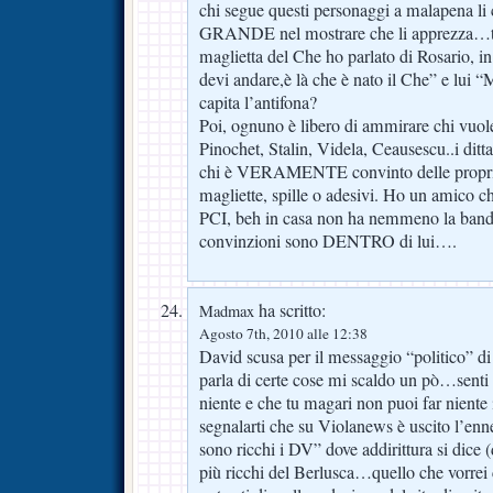
chi segue questi personaggi a malapena li 
GRANDE nel mostrare che li apprezza…t
maglietta del Che ho parlato di Rosario, i
devi andare,è là che è nato il Che” e lu
capita l’antifona?
Poi, ognuno è libero di ammirare chi vuol
Pinochet, Stalin, Videla, Ceausescu..i dit
chi è VERAMENTE convinto delle proprie
magliette, spille o adesivi. Ho un amico ch
PCI, beh in casa non ha nemmeno la band
convinzioni sono DENTRO di lui….
ha scritto:
Madmax
Agosto 7th, 2010 alle 12:38
David scusa per il messaggio “politico” di
parla di certe cose mi scaldo un pò…senti 
niente e che tu magari non puoi far niente
segnalarti che su Violanews è uscito l’enn
sono ricchi i DV” dove addirittura si dice 
più ricchi del Berlusca…quello che vorrei 