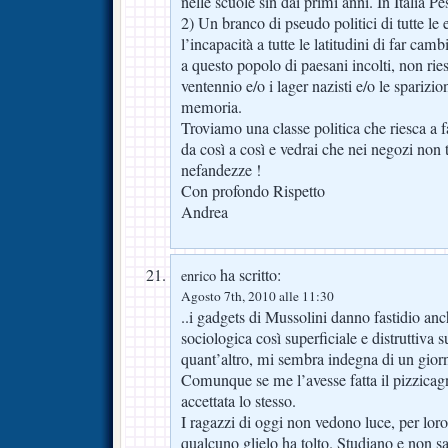
nelle scuole sin dai primi anni. In Italia P
2) Un branco di pseudo politici di tutte le 
l’incapacità a tutte le latitudini di far ca
a questo popolo di paesani incolti, non ries
ventennio e/o i lager nazisti e/o le sparizion
memoria.
Troviamo una classe politica che riesca a f
da così a così e vedrai che nei negozi non t
nefandezze !
Con profondo Rispetto
Andrea
ha scritto:
enrico
Agosto 7th, 2010 alle 11:30
..i gadgets di Mussolini danno fastidio anc
sociologica così superficiale e distruttiva 
quant’altro, mi sembra indegna di un giorn
Comunque se me l’avesse fatta il pizzicagn
accettata lo stesso.
I ragazzi di oggi non vedono luce, per loro
qualcuno glielo ha tolto. Studiano e non san