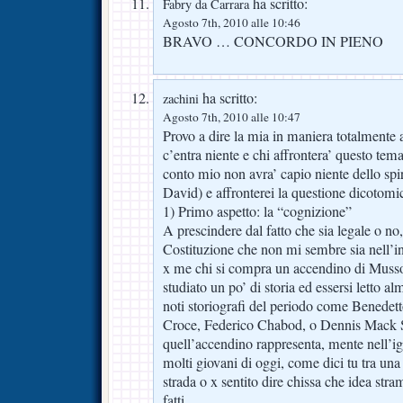
ha scritto:
Fabry da Carrara
Agosto 7th, 2010 alle 10:46
BRAVO … CONCORDO IN PIENO
ha scritto:
zachini
Agosto 7th, 2010 alle 10:47
Provo a dire la mia in maniera totalmente a
c’entra niente e chi affrontera’ questo te
conto mio non avra’ capio niente dello spiri
David) e affronterei la questione dicotom
1) Primo aspetto: la “cognizione”
A prescindere dal fatto che sia legale o no
Costituzione che non mi sembre sia nell’int
x me chi si compra un accendino di Muss
studiato un po’ di storia ed essersi letto a
noti storiografi del periodo come Benedet
Croce, Federico Chabod, o Dennis Mack S
quell’accendino rappresenta, mente nell’i
molti giovani di oggi, come dici tu tra un
strada o x sentito dire chissa che idea stra
fatti.