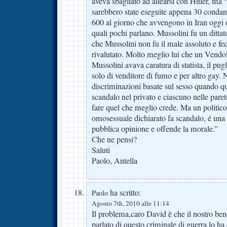
aveva sbagliato ad allearsi con Hitler, ma 
sarebbero state eseguite appena 30 condann
600 al giorno che avvengono in Iran oggi 
quali pochi parlano. Mussolini fu un ditta
che Mussolini non fu il male assoluto e f
rivalutato. Molto meglio lui che un Vendo
Mussolini avava caratura di statista, il p
solo di venditore di fumo e per altro gay.
discriminazioni basate sul sesso quando que
scandalo nel privato e ciascuno nelle paret
fare quel che meglio crede. Ma un politico
omosessuale dichiarato fa scandalo, é una c
pubblica opinione e offende la morale.”
Che ne pensi?
Saluti
Paolo, Antella
ha scritto:
Paolo
Agosto 7th, 2010 alle 11:14
Il problema,caro David è che il nostro b
parlato di questo criminale di guerra,lo h