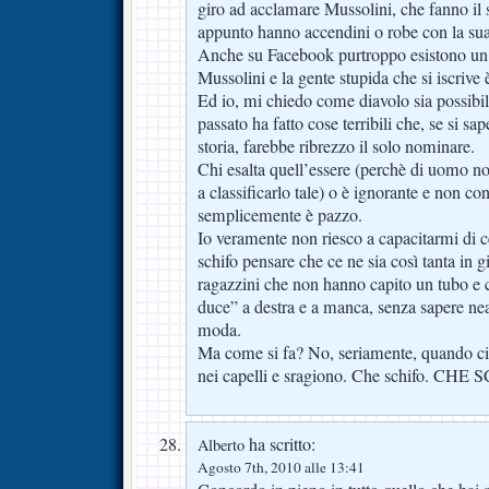
giro ad acclamare Mussolini, che fanno il
appunto hanno accendini o robe con la sua
Anche su Facebook purtroppo esistono un 
Mussolini e la gente stupida che si iscrive è
Ed io, mi chiedo come diavolo sia possibi
passato ha fatto cose terribili che, se si 
storia, farebbe ribrezzo il solo nominare.
Chi esalta quell’essere (perchè di uomo no
a classificarlo tale) o è ignorante e non co
semplicemente è pazzo.
Io veramente non riesco a capacitarmi di 
schifo pensare che ce ne sia così tanta in 
ragazzini che non hanno capito un tubo e
duce” a destra e a manca, senza sapere nea
moda.
Ma come si fa? No, seriamente, quando ci
nei capelli e sragiono. Che schifo. CHE
ha scritto:
Alberto
Agosto 7th, 2010 alle 13:41