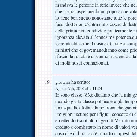
mandava le persone in ferie,invece che ne
che ti vuoi aspettare da un popolo che vot
lo tiene ben stretto,nonostante tutte le porc
facendo.E non c’entra nulla essere di destr
della prima non condivido praticamente null
ignoranza elevata all’ennesima potenza,qu
governicchi come il nostro di tirare a cam
ministri che ci governano,hanno come prio
sfascio la scuola e ci stanno riuscendo all
di molti nostri connazionali.
ha scritto:
giovanni
Agosto 7th, 2010 alle 11:24
Io sono classe ’83,e diciamo che la mia ge
quando già la classe politica era (da tempo
una squallida lotta alla poltrona che garant
“migliori” scuole per i figli:il concetto di d
emettendo i suoi ultimi gemiti.Ma mio non
creduto e combattuto in nome di valori ver
cosa che di buono c’è rimasto in quest’itali