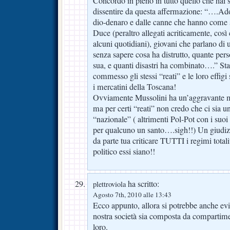
Concordo in pieno in tutto quello che hai s
dissentire da questa affermazione: “….Ado
dio-denaro e dalle canne che hanno come s
Duce (peraltro allegati acriticamente, così
alcuni quotidiani), giovani che parlano di 
senza sapere cosa ha distrutto, quante per
sua, e quanti disastri ha combinato….” St
commesso gli stessi “reati” e le loro effig
i mercatini della Toscana!
Ovviamente Mussolini ha un’aggravante ma
ma per certi “reati” non credo che ci sia u
“nazionale” ( altrimenti Pol-Pot con i suoi
per qualcuno un santo….sigh!!) Un giudizi
da parte tua criticare TUTTI i regimi totalit
politico essi siano!!
ha scritto:
plettroviola
Agosto 7th, 2010 alle 13:43
Ecco appunto, allora si potrebbe anche evita
nostra società sia composta da compartimen
loro.