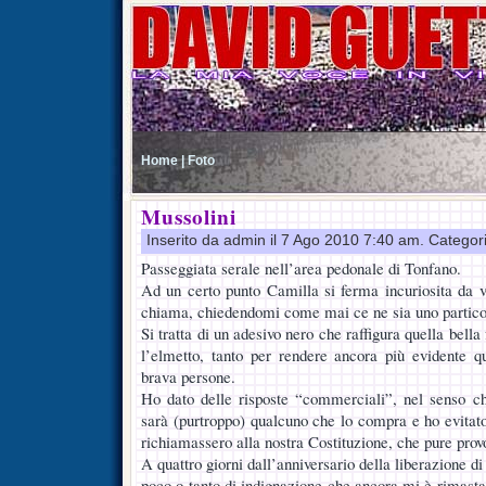
Home |
Foto
Mussolini
Inserito da admin il 7 Ago 2010 7:40 am. Categor
Passeggiata serale nell’area pedonale di Tonfano.
Ad un certo punto Camilla si ferma incuriosita da v
chiama, chiedendomi come mai ce ne sia uno particol
Si tratta di un adesivo nero che raffigura quella bell
l’elmetto, tanto per rendere ancora più evidente qu
brava persone.
Ho dato delle risposte “commerciali”, nel senso ch
sarà (purtroppo) qualcuno che lo compra e ho evitato
richiamassero alla nostra Costituzione, che pure provo
A quattro giorni dall’anniversario della liberazione d
poco o tanto di indignazione che ancora mi è rimas