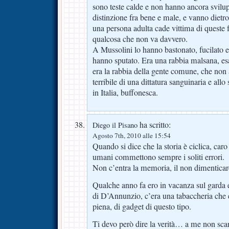
sono teste calde e non hanno ancora svilup
distinzione fra bene e male, e vanno dietr
una persona adulta cade vittima di queste fo
qualcosa che non va davvero.
A Mussolini lo hanno bastonato, fucilato e
hanno sputato. Era una rabbia malsana, esa
era la rabbia della gente comune, che non a
terribile di una dittatura sanguinaria e al
in Italia, buffonesca.
ha scritto:
Diego il Pisano
Agosto 7th, 2010 alle 15:54
Quando si dice che la storia è ciclica, caro
umani commettono sempre i soliti errori.
Non c’entra la memoria, il non dimenticare
Qualche anno fa ero in vacanza sul garda e
di D’Annunzio, c’era una tabaccheria che
piena, di gadget di questo tipo.
Ti devo però dire la verità… a me non sca