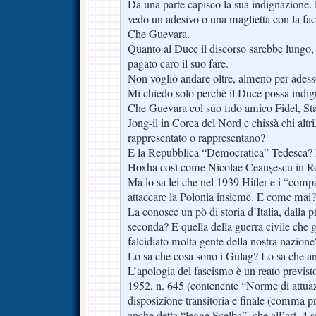
Da una parte capisco la sua indignazione.
vedo un adesivo o una maglietta con la fa
Che Guevara.
Quanto al Duce il discorso sarebbe lungo
pagato caro il suo fare.
Non voglio andare oltre, almeno per adess
Mi chiedo solo perchè il Duce possa indi
Che Guevara col suo fido amico Fidel, St
Jong-il in Corea del Nord e chissà chi altr
rappresentato o rappresentano?
E la Repubblica “Democratica” Tedesca? 
Hoxha così come Nicolae Ceauşescu in Ro
Ma lo sa lei che nel 1939 Hitler e i “comp
attaccare la Polonia insieme. E come mai?
La conosce un pò di storia d’Italia, dalla 
seconda? E quella della guerra civile che g
falcidiato molta gente della nostra nazione
Lo sa che cosa sono i Gulag? Lo sa che an
L’apologia del fascismo è un reato previst
1952, n. 645 (contenente “Norme di attuaz
disposizione transitoria e finale (comma p
anche detta “legge Scelba”, che all’art. 4