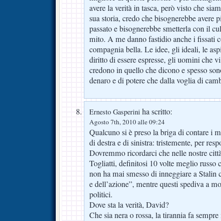
avere la verità in tasca, però visto che siamo
sua storia, credo che bisognerebbe avere più
passato e bisognerebbe smetterla con il cul
mito. A me danno fastidio anche i fissati 
compagnia bella. Le idee, gli ideali, le a
diritto di essere espresse, gli uomini che 
credono in quello che dicono e spesso sono 
denaro e di potere che dalla voglia di camb
ha scritto:
Ernesto Gasperini
Agosto 7th, 2010 alle 09:24
Qualcuno si è preso la briga di contare i m
di destra e di sinistra: tristemente, per resp
Dovremmo ricordarci che nelle nostre città 
Togliatti, definitosi 10 volte meglio russo
non ha mai smesso di inneggiare a Stalin 
e dell’azione”, mentre questi spediva a mori
politici.
Dove sta la verità, David?
Che sia nera o rossa, la tirannia fa sempr