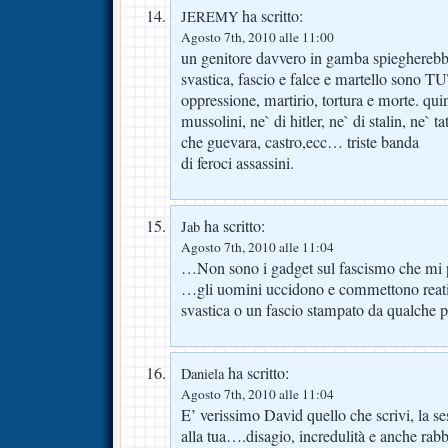
ha scritto:
JEREMY
Agosto 7th, 2010 alle 11:00
un genitore davvero in gamba spiegherebbe 
svastica, fascio e falce e martello sono T
oppressione, martirio, tortura e morte. quin
mussolini, ne` di hitler, ne` di stalin, ne` t
che guevara, castro,ecc… triste banda
di feroci assassini.
ha scritto:
Jab
Agosto 7th, 2010 alle 11:04
…Non sono i gadget sul fascismo che m
…gli uomini uccidono e commettono reat
svastica o un fascio stampato da qualche 
ha scritto:
Daniela
Agosto 7th, 2010 alle 11:04
E’ verissimo David quello che scrivi, la s
alla tua….disagio, incredulità e anche rab