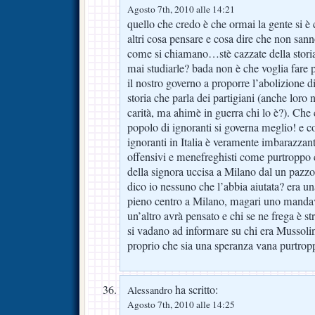
Agosto 7th, 2010 alle 14:21
quello che credo è che ormai la gente si è c
altri cosa pensare e cosa dire che non s
come si chiamano…stè cazzate della storia
mai studiarle? bada non è che voglia fare p
il nostro governo a proporre l’abolizione di
storia che parla dei partigiani (anche loro n
carità, ma ahimè in guerra chi lo è?). Che
popolo di ignoranti si governa meglio! e 
ignoranti in Italia è veramente imbarazzant
offensivi e menefreghisti come purtroppo ci
della signora uccisa a Milano dal un pazz
dico io nessuno che l’abbia aiutata? era un
pieno centro a Milano, magari uno mandava
un’altro avrà pensato e chi se ne frega è s
si vadano ad informare su chi era Mussolin
proprio che sia una speranza vana purtr
ha scritto:
Alessandro
Agosto 7th, 2010 alle 14:25