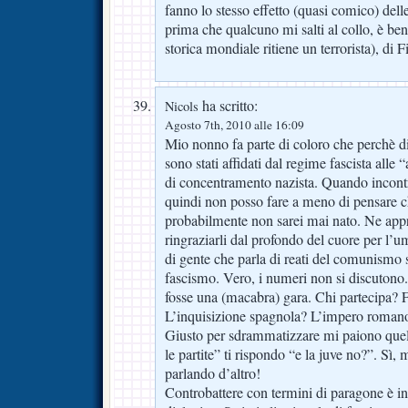
fanno lo stesso effetto (quasi comico) dell
prima che qualcuno mi salti al collo, è be
storica mondiale ritiene un terrorista), d
ha scritto:
Nicols
Agosto 7th, 2010 alle 16:09
Mio nonno fa parte di coloro che perchè di
sono stati affidati dal regime fascista all
di concentramento nazista. Quando incontr
quindi non posso fare a meno di pensare ch
probabilmente non sarei mai nato. Ne appr
ringraziarli dal profondo del cuore per l’
di gente che parla di reati del comunismo s
fascismo. Vero, i numeri non si discutono
fosse una (macabra) gara. Chi partecipa? F
L’inquisizione spagnola? L’impero romano?
Giusto per sdrammatizzare mi paiono quelli
le partite” ti rispondo “e la juve no?”. Sì,
parlando d’altro!
Controbattere con termini di paragone è in