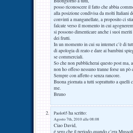
Buongiorno a tutti,
posso riconoscere il fatto che abbia comme
alla posizione condivisa da molti Italiani 
convinti a manganellate, a proposito ci st
falcate verso il momento in cui agognerem
si possono dimenticare anche i suoi meriti
dei frutti.
In un momento in cui su internet c’è di tu
di apologia di reato e dare ai bambini spie
se commerciali.
So che non pubblicherai questo post ma, a d
non ho offeso nessuno tranne forse un pò de
Sempre con affetto e senza rancore.
Buona giornata a tutti soprattutto a quell
me.
Bruno
ha scritto:
Paolo65
Agosto 7th, 2010 alle 08:08
Ciao David,
é vero che il periodo quando c’era Mussolin