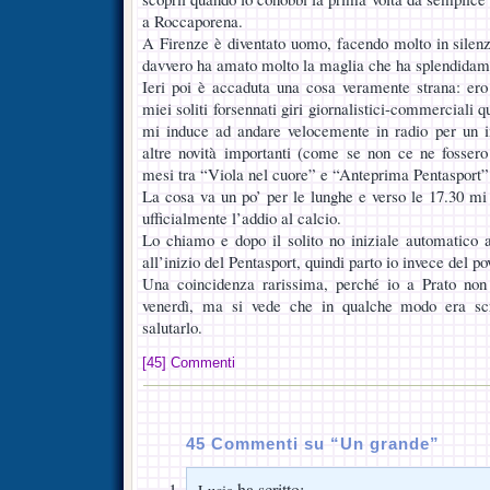
a Roccaporena.
A Firenze è diventato uomo, facendo molto in silenz
davvero ha amato molto la maglia che ha splendidame
Ieri poi è accaduta una cosa veramente strana: er
miei soliti forsennati giri giornalistici-commerciali
mi induce ad andare velocemente in radio per un in
altre novità importanti (come se non ce ne fossero
mesi tra “Viola nel cuore” e “Anteprima Pentasport
La cosa va un po’ per le lunghe e verso le 17.30 m
ufficialmente l’addio al calcio.
Lo chiamo e dopo il solito no iniziale automatico acc
all’inizio del Pentasport, quindi parto io invece del p
Una coincidenza rarissima, perché io a Prato non
venerdì, ma si vede che in qualche modo era scr
salutarlo.
[45] Commenti
45 Commenti su “Un grande”
ha scritto: