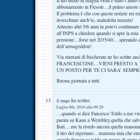
Il tuo inizio in maglia viola è stato l’anno 
abbonamento in Fiesole…il primo amore n
Il problema è che con queste notizie mi r
invecchiare anch’io, maledetta miseria!
Almeno altri 5/6 anni tu potevi continuar
all’INPS a chiedere quando si apre la mia 
pensione…forse nel 2035/40….sperando ch
dell’armageddon!
Via stamani di bischerate ne ho scritte 
FRANCESCONE…VIENI PRESTO A T
UN POSTO PER TE CI SARA’ SEMPR
Buona giornata a tutti.
ha scritto:
il mago
Luglio 8th, 2010 alle 09:28
…quando si dice Fancesco Toldo a me vien
parata su Kanu a Wembley,quella che salvo
Bati….me la rivedo ancora quella manona a
il tiro del nigeriano…mamma mia che e
grande francesco toldo,un pezzo di storia 