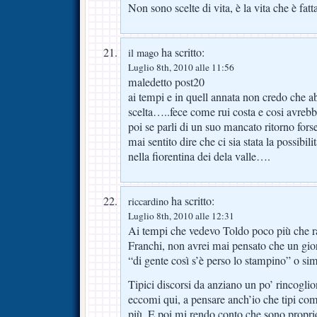
Non sono scelte di vita, è la vita che è fatta
ha scritto:
il mago
Luglio 8th, 2010 alle 11:56
maledetto post20
ai tempi e in quell annata non credo che a
scelta…..fece come rui costa e cosi avreb
poi se parli di un suo mancato ritorno for
mai sentito dire che ci sia stata la possibili
nella fiorentina dei dela valle….
ha scritto:
riccardino
Luglio 8th, 2010 alle 12:31
Ai tempi che vedevo Toldo poco più che r
Franchi, non avrei mai pensato che un giorn
“di gente così s’è perso lo stampino” o simi
Tipici discorsi da anziano un po’ rincogli
eccomi qui, a pensare anch’io che tipi c
più. E poi mi rendo conto che sono proprio