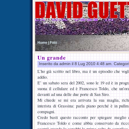
Home |
Foto
Un grande
Inserito da admin il 8 Lug 2010 4:48 am. Categor
L’ho già scritto nel libro, ma è un episodio che vogl
addio.
E’ un sabato sera del 2002, sono le 19 ed è in prog
suona il cellulare ed è Francesco Toldo, che un’o
davanti ad una delle due porte di San Siro.
Mi chiede se mi era arrivata la sua maglia, rich
interista di Grassina: parla piano perché è in pullm
compagni.
Credo basti questo racconto per spiegare meglio 
Francesco Toldo e come abbia conservato da ricco
scoprii quando lo conobbi la prima volta da semplice 