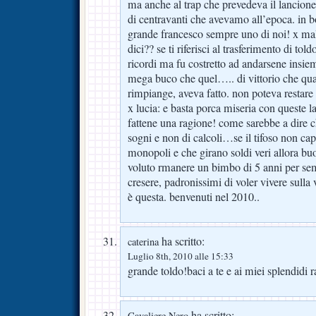
ma anche al trap che prevedeva il lancione
di centravanti che avevamo all’epoca. in bo
grande francesco sempre uno di noi! x ma
dici?? se ti riferisci al trasferimento di toldo
ricordi ma fu costretto ad andarsene insiem
mega buco che quel….. di vittorio che qu
rimpiange, aveva fatto. non poteva restare
x lucia: e basta porca miseria con queste l
fattene una ragione! come sarebbe a dire ch
sogni e non di calcoli…se il tifoso non capi
monopoli e che girano soldi veri allora bu
voluto rmanere un bimbo di 5 anni per se
cresere, padronissimi di voler vivere sulla 
è questa. benvenuti nel 2010..
ha scritto:
caterina
Luglio 8th, 2010 alle 15:33
grande toldo!baci a te e ai miei splendidi 
ha scritto:
Cavaliere Nero