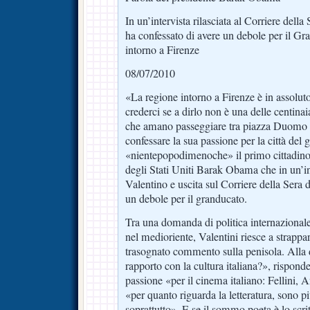
In un’intervista rilasciata al Corriere dell
ha confessato di avere un debole per il Gr
intorno a Firenze
08/07/2010
«La regione intorno a Firenze è in assoluto
crederci se a dirlo non è una delle centinai
che amano passeggiare tra piazza Duomo 
confessare la sua passione per la città del g
«nientepopodimenoche» il primo cittadino 
degli Stati Uniti Barak Obama che in un’int
Valentino e uscita sul Corriere della Sera 
un debole per il granducato.
Tra una domanda di politica internazionale 
nel medioriente, Valentini riesce a strappa
trasognato commento sulla penisola. Alla
rapporto con la cultura italiana?», rispond
passione «per il cinema italiano: Fellini, 
«per quanto riguarda la letteratura, sono pi
soprattutto». E se il sommo poeta è lo scrit