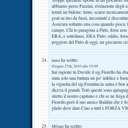
Troppe speranze riposte in un giocatore me
abbiamo perso Pazzini, rivelazione degli u
tenuti un bidone: lento, scarso tecnicament
goal su tiro da fuori, incostante e disconti
Assicura soltanto una cosa quando gioca: l
campo. Chi lo paragona a Pirlo, forse non 
ERA, e sottolineo, ERA Pirlo; oddio, forse
peggiore del Pirlo di oggi, un giocatore 
ha scritto:
laura
Giugno 27th, 2010 alle 15:09
hai ragione tu Davide il sig.Fiorello ha sb
stata solo una battuta un po’ infelice e bas
la vignetta del sig.Forattini,la satira è b
diceva il grande Totò queste sono quisquig
stretto il nostro capitano e chi se ne frega 
Fiorello,però il suo amico Baldini che è f
glielo deve dare.Ciao a tutti e FORZA V
ha scritto:
Mfranz