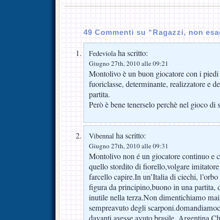
49 Commenti su “Ragazzi, non es
ha scritto:
Fedeviola
Giugno 27th, 2010 alle 09:21
Montolivo è un buon giocatore con i pied
fuoriclasse, determinante, realizzatore e dec
partita.
Però è bene tenerselo perchè nel gioco di
ha scritto:
Vibennal
Giugno 27th, 2010 alle 09:31
Montolivo non é un giocatore continuo e 
quello stordito di fiorello,volgare imitator
farcello capire.In un’Italia di ciechi, l’orb
figura da principino,buono in una partita, 
inutile nella terza.Non dimentichiamo mai,c
sempreavuto degli scarponi.domandiamoci 
davanti avesse avuto,brasile, Argentina,Chi