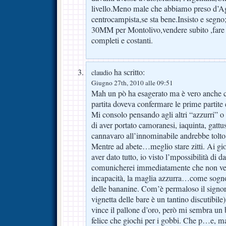
livello.Meno male che abbiamo preso d’A
centrocampista,se sta bene.Insisto e segno
30MM per Montolivo,vendere subito ,fare 
completi e costanti.
ha scritto:
claudio
Giugno 27th, 2010 alle 09:51
Mah un pò ha esagerato ma è vero anche c
partita doveva confermare le prime partite
Mi consolo pensando agli altri “azzurri” o e
di aver portato camoranesi, iaquinta, gattus
cannavaro all’innominabile andrebbe tolto i
Mentre ad abete…meglio stare zitti. Ai gio
aver dato tutto, io visto l’mpossibilità di d
comunicherei immediatamente che non ves
incapacità, la maglia azzurra…come sogno
delle bananine. Com’è permaloso il signor
vignetta delle bare è un tantino discutibil
vince il pallone d’oro, però mi sembra un
felice che giochi per i gobbi. Che p…e, ma