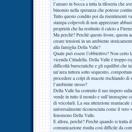
l’amaro in bocca a tutta la tifoseria che ave
binomio nella speranza che potesse continua
Tutto questo condito poi da risentimenti vari
stampa colpevoli di non apprezzare abbasta
proprietà che ha restituito il calcio a Firen
Ma perchè? Perchè questo livore, questa ac
creare tensioni in un ambiente storicamen
alla famiglia Della Valle?
Quale può essere l’obbiettivo? Non certo la
vicenda Cittadella. Della Valle è troppo e
difficoltà burocratiche e gli equilibri che t
un’area tuttora sotto sequestro, comportan
procedere a colpi di macete rischiando di s
l’ambiente stesso?
Della Valle ha costruito il suo impero sulla
vende in tutto il mondo e sull’immagine co
di veicolarli. La sua attenzione maniacale
universalmente riconosciuta come il vero 
fenomeno Della Valle.
E allora, perchè? Perchè quando si tratta di
comunicazione risulta così difficile da com