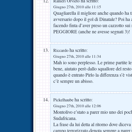
ha scritto:
Ranieri Orvieto
Giugno 27th, 2010 alle 11:15
Quagliarella il migliore anche quando ha tir
avversario dopo il gol di Dinatale? Poi ha 
facendo finta d’aver preso un cazzotto su
PEGGIORE (anche ne avesse segnati 3)!
ha scritto:
Riccardo
Giugno 27th, 2010 alle 11:34
Mah io sono perplesso. Le prime partite l
bene, aiutato però dallo squallore del res
quando è entrato Pirlo la differenza s’è vist
c’è sempre un abisso.
ha scritto:
Pickelhaube
Giugno 27th, 2010 alle 12:06
Montolivo e’stato a parer mio uno dei poch
Sudafricana.
La frase da lui detta al ritorno dove diceva
campo terrorizzato,denota sempre a parer m