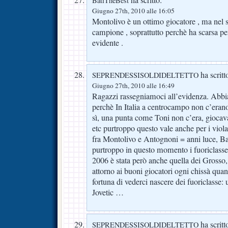
ha scritto:
BatiTheBest
Giugno 27th, 2010 alle 16:05
Montolivo è un ottimo giocatore , ma nel 
campione , soprattutto perchè ha scarsa pe
evidente .
ha scritt
SEPRENDESSISOLDIDELTETTO
Giugno 27th, 2010 alle 16:49
Ragazzi rassegniamoci all’evidenza. Abbi
perchè In Italia a centrocampo non c’erano
sì, una punta come Toni non c’era, gioca
etc purtroppo questo vale anche per i viol
fra Montolivo e Antognoni = anni luce, Bat
purtroppo in questo momento i fuoriclasse 
2006 è stata però anche quella dei Gros
attorno ai buoni giocatori ogni chissà quan
fortuna di vederci nascere dei fuoriclasse
Jovetic …
ha scritt
SEPRENDESSISOLDIDELTETTO