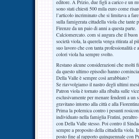
editore. A Prizio, due figli a carico e un 
sono stati chiesti 500 mila euro come risa
l’articolo incriminato che si limitava a far
sulla famigerata cittadella viola che tante
Firenze da un paio di anni a questa parte.
Calciomercato. com si augura che il buon 
società viola, la querela venga ritirata al pi
suo lavoro che con tanta professionalità e a
colori viola ha sempre svolto.
Restano alcune considerazioni che molti f
da questo ultimo episodio hanno cominciat
Della Valle è sempre così arrabbiato?
Se riavvolgiamo il nastro degli ultimi mes
Patron viola è tornato alla ribalta sulle vi
esclusivamente per menare fendenti a un s
gravitano intorno alla città e alla Fiorentin
Prima la polemica contro i pesunti rosico
individuato nella famiglia Fratini, peraltro
con Della Valle stesso. Poi contro il Sindac
sempre a proposito della cittadella viola. I
posto fine al rapporto quinquennale con Pr