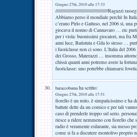
Giugno 27th, 2010 alle 17:33
///////////////////////////////////////////Ragazzi 
Abbiamo perso il mondiale perchè In Ital
c’erano Pirlo e Gattuso, nel 2006 sì, una 
giocava il nonno di Cannavaro … etc purt
per i viola: buonissimi giocatori, ma fra 
anni luce, Batistuta e Gila lo stesso … p
i fuoriclasse non ci sono. L’Italia del 2006
dei Grosso, Materazzi … insomma attorno 
chissà quanti anni potremo avere la fortuna
fuoriclasse: uno potrebbe chiamarsi Jovet
ha scritto:
baraccobama
Giugno 27th, 2010 alle 17:51
fiorello è un mito, è simpaticissimo e ha 
battute dette da un comico e per tali vanno
caso di prenderle troppo sul serio. person
riesce a ridere nemmeno con fiorello che 
radio è veramente esilarante, sia messo 
come si fa a discutere montolivo proprio n