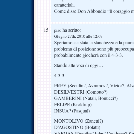
caratteriali.
Come disse Don Abbondio “Il coraggio mi
ha scritto:
piso
Giugno 27th, 2010 alle 12:07
Speriamo sia stata la stanchezza e la paura,
problema di posizione sono più preoccupat
probabilmente giocherà con il 4-3-3.
Stando alle voci di oggi…
4-3-3
FREY (Seculin?, Avramov?, Victor?, Alv
DESILVESTRI (Comotto?)
GAMBERINI (Natali, Bonucci?)
FELIPE (Kroldrup)
INSUA? (Pasqual)
MONTOLIVO (Zanetti?)
D’AGOSTINO (Bolatti)
VARGAS (Drenthe? Inler? Candreva? Ka