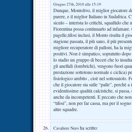
Giugno 27th, 2010 alle 15:19
Dunque, Montolivo, il miglior giocatore de
parere, e il miglior Italiano in Sudafrica.
siculo – interista lo critichi, squallido che 
Fiorentina possa continuarlo ad infamare. C
pagelle,tifosi inclusi, il Monto risulta il g
stagione passata, il più sano, il più presente
migliore recuperatore di palloni, ha la mig
positivi. Non è simpatico, sopratutto dopo a
lo stadio un gruppo di beceri che lo insul
gli anellidi (lombrichi), vengono fuori qu
prestazione sottotono normale e ciclica) per
fisiologico ambito , cioè nel sottosuiolo. 
che il giocatore sta sulle “palle”, perchè a
evidentissime qualità calcistiche, si passa,
anche da incompetenti. E peccato che non 
“tifosi”, non per far cassa, ma per il sogno d
altre squadre.
ha scritto:
Cavaliere Nero