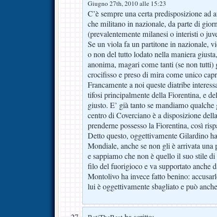
Giugno 27th, 2010 alle 15:23
C’è sempre una certa predisposizione ad att
che militano in nazionale, da parte di giorna
(prevalentemente milanesi o interisti o juve
Se un viola fa un partitone in nazionale, 
o non del tutto lodato nella maniera giusta,
anonima, magari come tanti (se non tutti) g
crocifisso e preso di mira come unico capr
Francamente a noi queste diatribe interes
tifosi principalmente della Fiorentina, e de
giusto. E’ già tanto se mandiamo qualche gi
centro di Coverciano è a disposizione del
prenderne possesso la Fiorentina, così risp
Detto questo, oggettivamente Gilardino ha
Mondiale, anche se non gli è arrivata una p
e sappiamo che non è quello il suo stile di
filo del fuorigioco e va supportato anche d
Montolivo ha invece fatto benino: accusarlo
lui è oggettivamente sbagliato e può anche