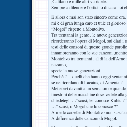
,Califano e mille altri vu ridete.
Sempre a difendere l’orticino di casa noi 
E allora e mai son stato sincero come ora, 
mi è di gran lunga caro et utile et glorioso
“Mogol” rispetto a Montolivo.
Tra trentanni la gente , le nuove generazioni 
ricorderanno l’opera di Mogol, sui diari i 
testi delle canzoni di questo grande parolier
innamoreranno con le sue canzoni ,mentre d
Montolivo tra trentanni , al di la dell’Arno
nessuno,
specie le nuove generazioni.
Perchè ?….quelli che hanno oggi ventanni
se ne ricordano di Lacatus, di Amenta ?
Mettetevi davanti a un semaforo e quando s
finestrini delle macchine dove vedete alla g
chiedetegli …”scusi, lei conosce Kubic ?” 
…” scusi, o Mogol che lo conosce ?”
A me le corsette di Montolivo non suscitan
A differenza delle canzoni di Mogol.