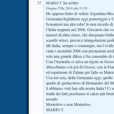
ha scritto:
MARIO T.
Giugno 27th, 2010 alle 21:54
Ho appena finito di vedere Argentina-Mess
Germania-Inghilterra oggi pomeriggio e U
Scusatemi ma alra roba! Io non ricordo di 
l’Italia neppure nel 2006. Giocatori che c
numeri di altra classe, che disegnano bell
scambi veloci, precisi e triangolazioni perf
tifo Italia, sempre e comunque, ma l’evi
vinto i mondiali 2006 con prestazioni med
solo una grande difesa ci ha consentito di
Con l’Australia ci salva un rigore su Gros
sblocchiamo col gol di Grosso, con la Fra
ed espulsione di Zidane per fallo su Mater
Usa ieri sera, della Germania oggi, quello 
quello di spettacoloso di Hernandez del M
li abbiamo visti fare alla nostra Italia? C
realtà dei fatti giochiamo il calcio più bru
mondo.
Montolivo o non Montolivo.
MARIO T.