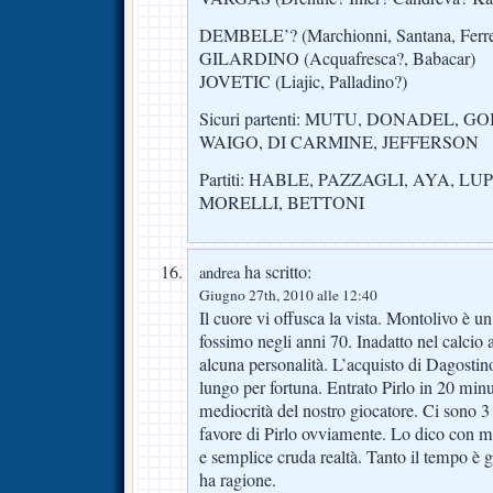
DEMBELE’? (Marchionni, Santana, Ferre
GILARDINO (Acquafresca?, Babacar)
JOVETIC (Liajic, Palladino?)
Sicuri partenti: MUTU, DONADEL, G
WAIGO, DI CARMINE, JEFFERSON
Partiti: HABLE, PAZZAGLI, AYA, L
MORELLI, BETTONI
ha scritto:
andrea
Giugno 27th, 2010 alle 12:40
Il cuore vi offusca la vista. Montolivo è u
fossimo negli anni 70. Inadatto nel calcio 
alcuna personalità. L’acquisto di Dagostino
lungo per fortuna. Entrato Pirlo in 20 min
mediocrità del nostro giocatore. Ci sono 3 
favore di Pirlo ovviamente. Lo dico con mo
e semplice cruda realtà. Tanto il tempo è
ha ragione.