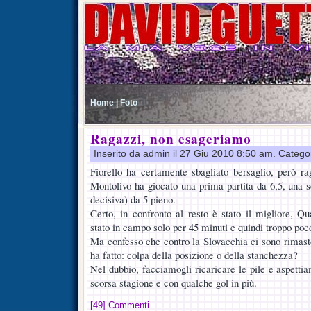
Home |
Foto
Ragazzi, non esageriamo
Inserito da admin il 27 Giu 2010 8:50 am. Catego
Fiorello ha certamente sbagliato bersaglio, però r
Montolivo ha giocato una prima partita da 6,5, una 
decisiva) da 5 pieno.
Certo, in confronto al resto è stato il migliore, Qu
stato in campo solo per 45 minuti e quindi troppo poc
Ma confesso che contro la Slovacchia ci sono rimast
ha fatto: colpa della posizione o della stanchezza?
Nel dubbio, facciamogli ricaricare le pile e aspettiam
scorsa stagione e con qualche gol in più.
[49] Commenti