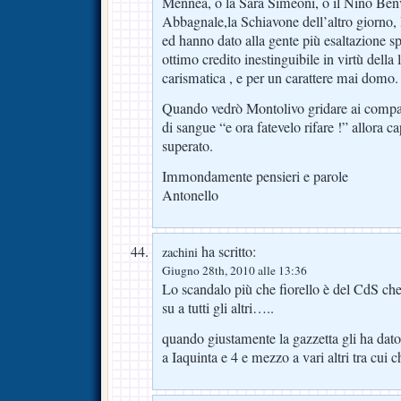
Mennea, o la Sara Simeoni, o il Nino Benve
Abbagnale,la Schiavone dell’altro giorno, 
ed hanno dato alla gente più esaltazione s
ottimo credito inestinguibile in virtù della
carismatica , e per un carattere mai domo.
Quando vedrò Montolivo gridare ai compagn
di sangue “e ora fatevelo rifare !” allora c
superato.
Immondamente pensieri e parole
Antonello
ha scritto:
zachini
Giugno 28th, 2010 alle 13:36
Lo scandalo più che fiorello è del CdS ch
su a tutti gli altri…..
quando giustamente la gazzetta gli ha dato
a Iaquinta e 4 e mezzo a vari altri tra cui ch