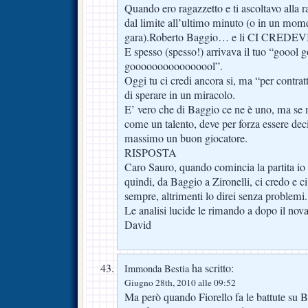
Quando ero ragazzetto e ti ascoltavo alla 
dal limite all’ultimo minuto (o in un mome
gara).Roberto Baggio… e li CI CRED
E spesso (spesso!) arrivava il tuo “goool 
goooooooooooooool”.
Oggi tu ci credi ancora si, ma “per contratt
di sperare in un miracolo.
E’ vero che di Baggio ce ne è uno, ma se 
come un talento, deve per forza essere decis
massimo un buon giocatore.
RISPOSTA
Caro Sauro, quando comincia la partita io 
quindi, da Baggio a Zironelli, ci credo e 
sempre, altrimenti lo direi senza problemi.
Le analisi lucide le rimando a dopo il nov
David
ha scritto:
Immonda Bestia
Giugno 28th, 2010 alle 09:52
Ma però quando Fiorello fa le battute su 