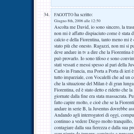
ha scritto:
FAGOTTO
Giugno 8th, 2006 alle 12:50
Ascolta me David, io sono sincero, la trasm
non mi è affatto dispiaciuto come è stata di
calcio e della Fiorentina, tanto meno mi è
stato più che onesto. Ragazzi, non mi si pu
deve andare in tv a dire che la Fiorentina
può provarlo. Io sono tifoso e sono convint
stati vessati e messi spesso al pari della Ju
Carlo in Francia, ma Porta a Porta di ieri è
tutto imparziale, con Vocalelli che ad un 
che la situazione del Milan è di gran lunga
Fiorentina, ed è stato detto e ridetto che l
giornate dalla fine era stata massacrata. 
fatto capire molto, e cioè che se la Fioren
andare in serie B, la Juventus dovrebbe a
Andando agli interrogatori di oggi, compu
continuo a vedere Diego molto tranquillo
contagiare dalla sua fierezza e dalla sua 
aver niente da temere; comincio a pensare