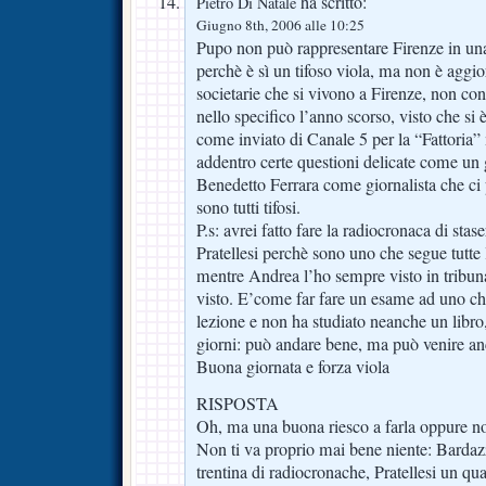
ha scritto:
Pietro Di Natale
Giugno 8th, 2006 alle 10:25
Pupo non può rappresentare Firenze in u
perchè è sì un tifoso viola, ma non è aggio
societarie che si vivono a Firenze, non co
nello specifico l’anno scorso, visto che s
come inviato di Canale 5 per la “Fattoria”
addentro certe questioni delicate come un g
Benedetto Ferrara come giornalista che ci p
sono tutti tifosi.
P.s: avrei fatto fare la radiocronaca di st
Pratellesi perchè sono uno che segue tutte 
mentre Andrea l’ho sempre visto in tribun
visto. E’come far fare un esame ad uno c
lezione e non ha studiato neanche un libro
giorni: può andare bene, ma può venire an
Buona giornata e forza viola
RISPOSTA
Oh, ma una buona riesco a farla oppure n
Non ti va proprio mai bene niente: Bardazz
trentina di radiocronache, Pratellesi un qua