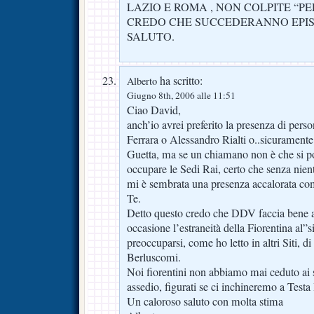
LAZIO E ROMA , NON COLPITE “P
CREDO CHE SUCCEDERANNO EPISO
SALUTO.
ha scritto:
Alberto
Giugno 8th, 2006 alle 11:51
Ciao David,
anch’io avrei preferito la presenza di pe
Ferrara o Alessandro Rialti o..sicurament
Guetta, ma se un chiamano non è che si po
occupare le Sedi Rai, certo che senza nien
mi è sembrata una presenza accalorata com
Te.
Detto questo credo che DDV faccia bene a 
occasione l’estraneità della Fiorentina al”
preoccuparsi, come ho letto in altri Siti, d
Berluscomi.
Noi fiorentini non abbiamo mai ceduto ai
assedio, figurati se ci inchineremo a Testa 
Un caloroso saluto con molta stima