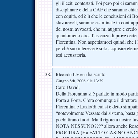
gli illeciti contestati. Poi però poi ci saran
disciplinare e della CAF che saranno chia
con equità, ed è lì che le conclusioni di Bo
sfavorevoli, saranno esaminate in contrappo
dei nostri avvocati, che mi auguro e credo
quantomeno circa l’assenza di prove certe
Fiorentina. Non aspettiamoci quindi che i
perchè suo interesse è solo acquisire eleme
tesi accusatoria.
ha scritto:
Riccardo Livorno
Giugno 8th, 2006 alle 13:39
Caro David,
Della Fiorentina si è parlato in modo partic
Porta a Porta. C’era comunque il direttore 
Fiorentina e Lazio(di cui si è detto simpat
“notevolmente Vessate dal sistema, basta gu
pochi tirano fuori. Ma il rigore a nostro f
NOTA NESSUNO???? allora anche Rosetti
PROCURA (Ha FATTO CASINO ANC