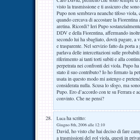
Caro David, premetto che sono sempre d’a
visto la trasmissione e ti assicuro che sono
Pupo non sembrava neanche tifoso viola,
quando cercava di accostare la Fiorentina
aretina. Ricordi? Ieri Pupo sostanzialmen
DDV e della Fiorentina, affermando inoltre
secondo lui ha sbagliato, dovrà pagare, a v
e trasparente. Nel servizio fatto da porta a 
parlava delle intercettazioni sulle probabi
riferimento ai tanti torti subiti e alla cont
perpetrata nei confronti dei viola. Pupo h
stato il suo contributo? Io ho firmato la p
usata in questo modo mi astengo e preten
considerata nulla. Scusa lo sfogo, ma son
Pupo. Ero d’accordo con te su Ferrara e 
convinto. Che ne pensi?
ha scritto:
Luca
Giugno 8th, 2006 alle 12:10
David, ho visto che hai deciso di fare ca
a trasmissioni del gol viola, questi in priv