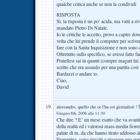
qualche critica anche se non la condividi
RISPOSTA
Sì, la risposta è un po’ acida, ma vatti a r
mandato Pietro Di Natale.
Io le critiche le accetto, provo a capire do
volta che lui prende il computer per scrive
fare con la Santa Inquisizione e non sono d
Oltretutto sullo specifico, se avessi fatto f
Pratellesi sai in quanti (compre magari lu
scritto che era assurdo per una partita così
Bardazzi o andare io.
Ciao,
David
h
alessandro, quello che ce l'ha coi giornalisti !
Giugno 8th, 2006 alle 11:30
Che dire ? E’ un mese esatto che va avanti 
della realtà ed i valorosi mass-media fioren
palate di m..da che hanno tirato addosso all
Fiorentina, sono riusciti a piazzare una pa