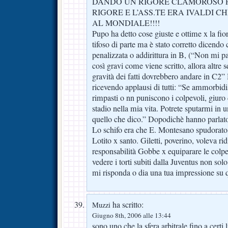
DANDO UN RIGORE CLAMOROSO F
RIGORE E L’ASS.TE ERA IVALDI 
AL MONDIALE!!!!
Pupo ha detto cose giuste e ottime x la fior
tifoso di parte ma è stato corretto dicendo 
penalizzata o addirittura in B, (“Non mi pa
così gravi come viene scritto, allora altre s
gravità dei fatti dovrebbero andare in C2”
ricevendo applausi di tutti: “Se ammorbidi
rimpasti o nn puniscono i colpevoli, giuro 
stadio nella mia vita. Potrete sputarmi in 
quello che dico.” Dopodichè hanno parlato 
Lo schifo era che E. Montesano spudorato
Lotito x santo. Giletti, poverino, voleva ri
responsabilità Gobbe x equiparare le colp
vedere i torti subiti dalla Juventus non solo
mi risponda o dia una tua impressione su q
ha scritto:
Muzzi
Giugno 8th, 2006 alle 13:44
sono uno che la sfera arbitrale fino a certi l