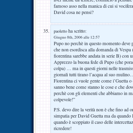
famoso asso nella manica di cui si vocife
David cosa ne pensi?
ha scritto:
paoletto
Giugno 8th, 2006 alle 12:57
Pupo no perchè in questo momento deve pa
che non esordisca alla domanda di Vespa (
fiorentina sarebbe andata in serie B) con un
Apprezzo la buona fede di Pupo (che pora
colpa) … ma in questi giorni nelle trasmiss
giornali tutti tirano l’acqua al suo mulino
Fiorentina ci vuole gente come i’Guetta o 
sanno bene come stanno le cose e che dov
perchè con gli elementi che abbiamo in ma
colpevole!”
P.S. devo dire la verità non è che fino ad o
simpatia per David Guetta ma da quando l
quando è scoppiato il caso delle intercetta
ricredere!