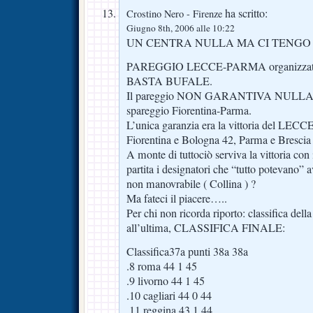
ha scritto:
Crostino Nero - Firenze
Giugno 8th, 2006 alle 10:22
UN CENTRA NULLA MA CI TENGO 
PAREGGIO LECCE-PARMA organizzato per
BASTA BUFALE.
Il pareggio NON GARANTIVA NULLA, se
spareggio Fiorentina-Parma.
L’unica garanzia era la vittoria del LECCE
Fiorentina e Bologna 42, Parma e Brescia 
A monte di tuttociò serviva la vittoria con 
partita i designatori che “tutto potevano”
non manovrabile ( Collina ) ?
Ma fateci il piacere…..
Per chi non ricorda riporto: classifica della
all’ultima, CLASSIFICA FINALE:
Classifica37a punti 38a 38a
.8 roma 44 1 45
.9 livorno 44 1 45
.10 cagliari 44 0 44
.11 reggina 43 1 44