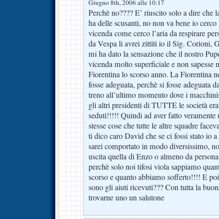
Giugno 8th, 2006 alle 10:17
Perchè no???? E’ riuscito solo a dire che 
ha delle scusanti, no non va bene io cerco 
vicenda come cerco l’aria da respirare pers
da Vespa li avrei zittiti io il Sig. Corioni,
mi ha dato la sensazione che il nostro Pup
vicenda molto superficiale e non sapesse 
Fiorentina lo scorso anno. La Fiorentina n
fosse adeguata, perchè si fosse adeguata d
treno all’ultimo momento dove i macchinis
gli altri presidenti di TUTTE le società 
seduti!!!!! Quindi ad aver fatto veramente u
stesse cose che tutte le altre squadre face
ti dico caro David che se ci fossi stato io 
sarei comportato in modo diversissimo, non
uscita quella di Enzo o almeno da persona 
perchè solo noi tifosi viola sappiamo quan
scorso e quanto abbiamo sofferto!!!! E po
sono gli aiuti ricevuti??? Con tutta la buo
trovarne uno un salutone