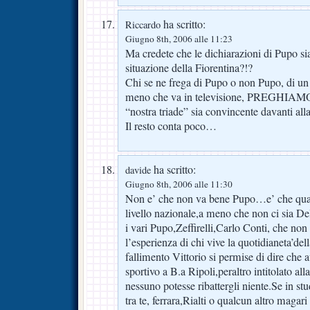
ha scritto:
Riccardo
Giugno 8th, 2006 alle 11:23
Ma credete che le dichiarazioni di Pupo sia
situazione della Fiorentina?!?
Chi se ne frega di Pupo o non Pupo, di un g
meno che va in televisione, PREGHIAM
“nostra triade” sia convincente davanti alla
Il resto conta poco…
ha scritto:
davide
Giugno 8th, 2006 alle 11:30
Non e’ che non va bene Pupo…e’ che quand
livello nazionale,a meno che non ci sia Del
i vari Pupo,Zeffirelli,Carlo Conti, che no
l’esperienza di chi vive la quotidianeta’del
fallimento Vittorio si permise di dire che 
sportivo a B.a Ripoli,peraltro intitolato al
nessuno potesse ribattergli niente.Se in stu
tra te, ferrara,Rialti o qualcun altro magari