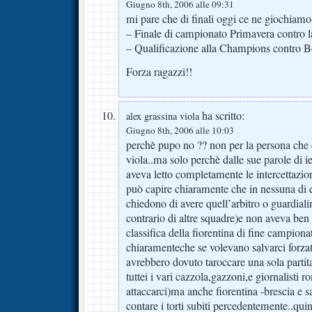
Giugno 8th, 2006 alle 09:31
mi pare che di finali oggi ce ne giochiamo
– Finale di campionato Primavera contro l
– Qualificazione alla Champions contro Bo
Forza ragazzi!!
ha scritto:
alex grassina viola
Giugno 8th, 2006 alle 10:03
perchè pupo no ?? non per la persona che 
viola..ma solo perchè dalle sue parole di i
aveva letto completamente le intercettazion
può capire chiaramente che in nessuna di es
chiedono di avere quell’arbitro o guardial
contrario di altre squadre)e non aveva ben 
classifica della fiorentina di fine campiona
chiaramenteche se volevano salvarci forza
avrebbero dovuto taroccare una sola partit
tuttei i vari cazzola,gazzoni,e giornalisti 
attaccarci)ma anche fiorentina -brescia e
contare i torti subiti percedentemente..quin