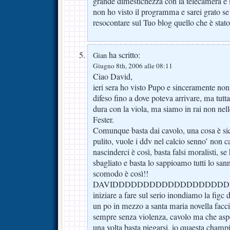
grande dimestichezza con la telecamera e s
non ho visto il programma e sarei grato se
resocontare sul Tuo blog quello che è stato
ha scritto:
Gian
Giugno 8th, 2006 alle 08:11
Ciao David,
ieri sera ho visto Pupo e sinceramente non
difeso fino a dove poteva arrivare, ma tutta
dura con la viola, ma siamo in rai non nelle
Fester.
Comunque basta dai cavolo, una cosa è sicu
pulito, vuole i ddv nel calcio senno’ non c
nascinderci è così, basta falsi moralisti, se
sbagliato e basta lo sappioamo tutti lo sann
scomodo è così!!
DAVIDDDDDDDDDDDDDDDDDDDDDD
iniziare a fare sul serio inondiamo la figc
un po in mezzo a santa maria novella facc
sempre senza violenza, cavolo ma che asp
una volta basta piegarsi, io quaesta champ