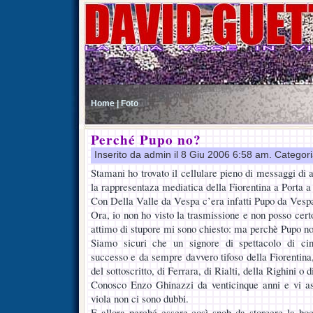
Home |
Foto
Perché Pupo no?
Inserito da admin il 8 Giu 2006 6:58 am. Categor
Stamani ho trovato il cellulare pieno di messaggi di a
la rappresentaza mediatica della Fiorentina a Porta a
Con Della Valle da Vespa c’era infatti Pupo da Vespa 
Ora, io non ho visto la trasmissione e non posso cer
attimo di stupore mi sono chiesto: ma perchè Pupo n
Siamo sicuri che un signore di spettacolo di cin
successo e da sempre davvero tifoso della Fiorentina
del sottoscritto, di Ferrara, di Rialti, della Righini o
Conosco Enzo Ghinazzi da venticinque anni e vi as
viola non ci sono dubbi.
E allora perché essere così snob da storcere la boc