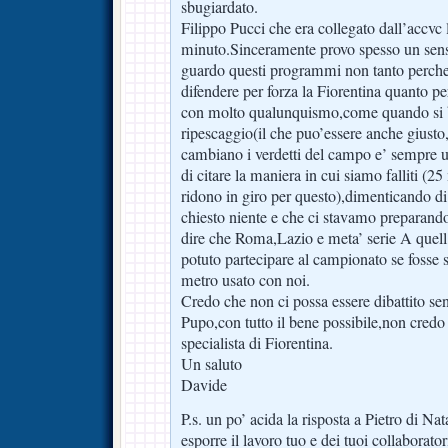
sbugiardato.
Filippo Pucci che era collegato dall’accvc
minuto.Sinceramente provo spesso un sens
guardo questi programmi non tanto perch
difendere per forza la Fiorentina quanto pe
con molto qualunquismo,come quando si b
ripescaggio(il che puo’essere anche giust
cambiano i verdetti del campo e’ sempre u
di citare la maniera in cui siamo falliti (2
ridono in giro per questo),dimenticando d
chiesto niente e che ci stavamo preparando
dire che Roma,Lazio e meta’ serie A quel
potuto partecipare al campionato se fosse s
metro usato con noi.
Credo che non ci possa essere dibattito sen
Pupo,con tutto il bene possibile,non credo
specialista di Fiorentina.
Un saluto
Davide
P.s. un po’ acida la risposta a Pietro di Nat
esporre il lavoro tuo e dei tuoi collaborator