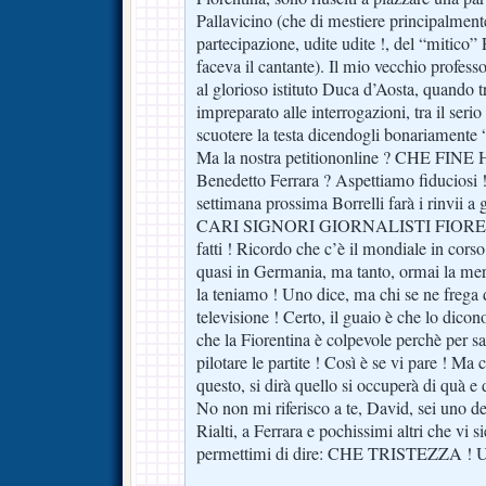
Pallavicino (che di mestiere principalmente
partecipazione, udite udite !, del “mitico”
faceva il cantante). Il mio vecchio profes
al glorioso istituto Duca d’Aosta, quando 
impreparato alle interrogazioni, tra il serio 
scuotere la testa dicendogli bonariamente
Ma la nostra petitiononline ? CHE FINE
Benedetto Ferrara ? Aspettiamo fiduciosi !
settimana prossima Borrelli farà i rinvii a
CARI SIGNORI GIORNALISTI FIORENTI
fatti ! Ricordo che c’è il mondiale in corso
quasi in Germania, ma tanto, ormai la mer
la teniamo ! Uno dice, ma chi se ne frega 
televisione ! Certo, il guaio è che lo dicon
che la Fiorentina è colpevole perchè per sa
pilotare le partite ! Così è se vi pare ! Ma 
questo, si dirà quello si occuperà di quà e d
No non mi riferisco a te, David, sei uno de
Rialti, a Ferrara e pochissimi altri che vi s
permettimi di dire: CHE TRISTEZZA 