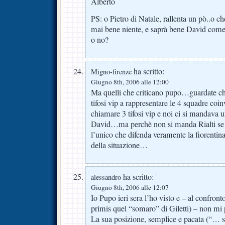
Alberto
PS: o Pietro di Natale, rallenta un pò..o c
mai bene niente, e saprà bene David come 
o no?
ha scritto:
Migno-firenze
Giugno 8th, 2006 alle 12:00
Ma quelli che criticano pupo…guardate che 
tifosi vip a rappresentare le 4 squadre c
chiamare 3 tifosi vip e noi ci si mandava
David…ma perchè non si manda Rialti se
l’unico che difenda veramente la fiorentina
della situazione…
ha scritto:
alessandro
Giugno 8th, 2006 alle 12:07
Io Pupo ieri sera l’ho visto e – al confronto 
primis quel “somaro” di Giletti) – non mi p
La sua posizione, semplice e pacata (“… 