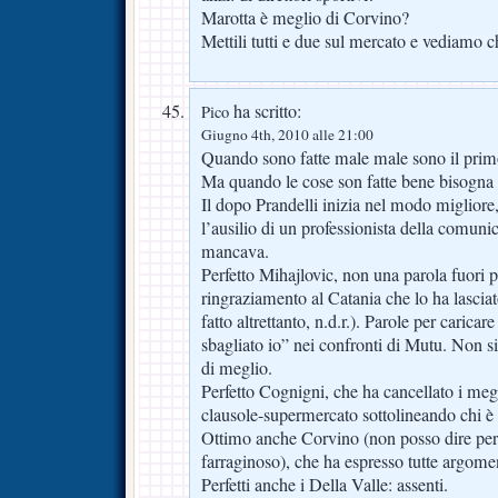
Marotta è meglio di Corvino?
Mettili tutti e due sul mercato e vediamo c
ha scritto:
Pico
Giugno 4th, 2010 alle 21:00
Quando sono fatte male male sono il primo
Ma quando le cose son fatte bene bisogna 
Il dopo Prandelli inizia nel modo miglior
l’ausilio di un professionista della comun
mancava.
Perfetto Mihajlovic, non una parola fuori 
ringraziamento al Catania che lo ha lasciat
fatto altrettanto, n.d.r.). Parole per carica
sbagliato io” nei confronti di Mutu. Non s
di meglio.
Perfetto Cognigni, che ha cancellato i mega
clausole-supermercato sottolineando chi 
Ottimo anche Corvino (non posso dire perfe
farraginoso), che ha espresso tutte argomen
Perfetti anche i Della Valle: assenti.