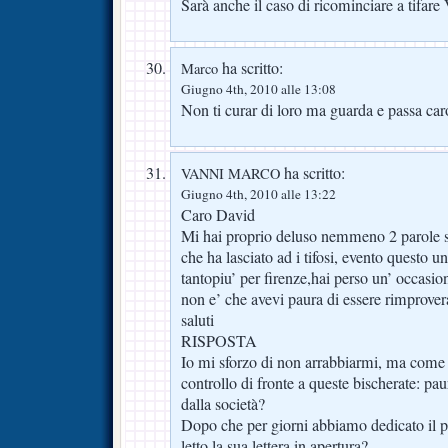
Sarà anche il caso di ricominciare a tifare
ha scritto:
Marco
Giugno 4th, 2010 alle 13:08
Non ti curar di loro ma guarda e passa car
ha scritto:
VANNI MARCO
Giugno 4th, 2010 alle 13:22
Caro David
Mi hai proprio deluso nemmeno 2 parole su 
che ha lasciato ad i tifosi, evento questo u
tantopiu’ per firenze,hai perso un’ occasio
non e’ che avevi paura di essere rimprovera
saluti
RISPOSTA
Io mi sforzo di non arrabbiarmi, ma come s
controllo di fronte a queste bischerate: pa
dalla società?
Dopo che per giorni abbiamo dedicato il pe
letto la sua lettera in apertura?