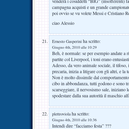
venderà i cosiddetti “BIG” (insofferenti) 
campagna acquisti e un grande campiona
poi ovvio se vu volete Messi e Cristiano
ciao Alessio
ha scritto:
Ernesto Gasperini
Giugno 4th, 2010 alle 10:29
Beh, è normale: se per esempio andate a ri
partite col Liverpool, i toni erano entusiast
Adesso, da vero animale sociale, il tifoso, 
precaria, inizia a litigare con gli altri, e la
Non è molto dissimile dal comportamento d
cibo in abbondanza, tutti godono e sono tra
scarseggiare, il nervosismo sale, iniziano l
spodestare dalla sua autorità il maschio alf
ha scritto:
plettroviola
Giugno 4th, 2010 alle 10:36
Intendi dire “facciamo festa” ???