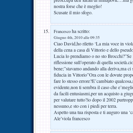
preoccupa dell’ideali di mihajlovic…ma g
nostra forse che è meglio!
Scusate il mio sfogo.
ha scritto:
Francesco
Giugno 4th, 2010 alle 09:35
Ciao David,ho riletto ‘La mia voce in vio
della cena a casa di Vittorio e dello pseud
Lucia lo prendiamo o no sto Brocchi?”Se 
riflessione sull’operato di quella società.ci
bene;”stavamo andando alla deriva,ma ci 
fiducia in Vittorio”Ora con le dovute prop
fare lo stesso errore?E’cambiato qualcosa,
evidente,non ti sembra il caso che e’megli
da facili entusiasmi,per un acquisto a giu
per valutare tutto?io dopo il 2002 purtrop
nessuno,e sto con i piedi per terra.
Aspetto una tua risposta e ti auguro una ‘c
Ale’viola francesco