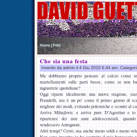
Home |
Foto
Che sia una festa
Inserito da admin il 4 Giu 2010 6:44 am. Categor
Ma dobbiamo proprio pensare al calcio come mezz
martellamenti sulle parti basse, come se non ba
ingiustizie quotidiane?
Oggi riparte idealmente una nuova stagione, siam
Prandelli, ma è un po’ come il primo giorno di scu
migliore dei modi, evitando polemiche e scontri al ca
Arriva Mihajlovic e arriva pure D’Agostino e io 
ripartenze dei mie anni adolescenziali, quand
vendessero Antognoni.
Altri tempi? Certo, ma anche meno soldi e meno velen
Non sono ipocrita: io ho costruito il mio benessere 