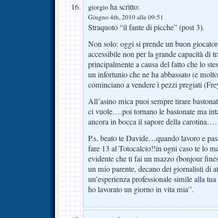
ha scritto:
giorgio
Giugno 4th, 2010 alle 09:51
Straquoto “il fante di picche” (post 3).
Non solo: oggi si prende un buon giocator
accessibile non per la grande capacità di t
principalmente a causa del fatto che lo ste
un infortunio che ne ha abbassato (e mol
cominciano a vendere i pezzi pregiati (Fr
All’asino mica puoi sempre tirare bastona
ci vuole….poi tornano le bastonate ma inta
ancora in bocca il sapore della carotina…
P.s. beato te Davide…quando lavoro e pa
fare 13 al Totocalcio!!in ogni caso te lo me
evidente che ti fai un mazzo (bonjour fi
un mio parente, decano dei giornalisti di at
un’esperienza professionale simile alla tu
ho lavorato un giorno in vita mia”.