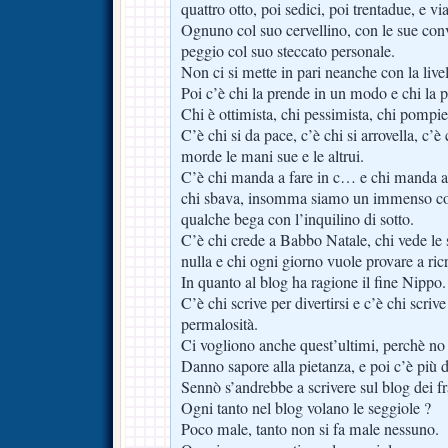
quattro otto, poi sedici, poi trentadue, e via
Ognuno col suo cervellino, con le sue conv
peggio col suo steccato personale.
Non ci si mette in pari neanche con la livel
Poi c’è chi la prende in un modo e chi la p
Chi è ottimista, chi pessimista, chi pompie
C’è chi si da pace, c’è chi si arrovella, c’è
morde le mani sue e le altrui.
C’è chi manda a fare in c… e chi manda a 
chi sbava, insomma siamo un immenso c
qualche bega con l’inquilino di sotto.
C’è chi crede a Babbo Natale, chi vede le 
nulla e chi ogni giorno vuole provare a ric
In quanto al blog ha ragione il fine Nippo.
C’è chi scrive per divertirsi e c’è chi scriv
permalosità.
Ci vogliono anche quest’ultimi, perchè no 
Danno sapore alla pietanza, e poi c’è più d
Sennò s’andrebbe a scrivere sul blog dei fra
Ogni tanto nel blog volano le seggiole ?
Poco male, tanto non si fa male nessuno.