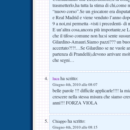
trasmetterlo,ha tutta la stima di chi,come
“nuovo corso”.Se un giocatore era disputat
e Real Madrid e viene venduto l’anno dop
9 a noi,mi permetta -visti i precedenti- di 
E un’altra cosa,ancora più importante,se L
che il tifoso comune non ha:si sente sussu
Gilardino-Amauri.Siamo pazzi??? un buon
accertato?!?!…Se Gilardino se ne vuole an
partenza di Prandelli),devono arrivare mol
che segni…
ha scritto:
luca
Giugno 4th, 2010 alle 08:07
belle parole !!! difficile applicarle!!!! la 
crescere nella stessa misura che siamo cres
anni!!! FORZA VIOLA
ha scritto:
Chiappo
Giugno 4th, 2010 alle 08:15