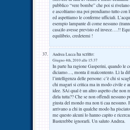
pubblico “vere bombe” che poi si rivelano
e ascoltiamo ma poi prendiamo tutto con 
ed aspettiamo le conferme ufficiali. L’acq
esempio lampante di come nessuno (tranne
casa)lo avesse previsto ed invece….!! Equil
equilibrio, credetemi !
ha scritto:
Andrea Lucca
Giugno 4th, 2010 alle 15:37
In parte ha ragione Gasperini, quando le
diciamo…, monta il malcontento. Lì la diff
l’intelligenza delle persone: c’è chi si scagl
chi magari si critica ma in modo civile e 
idee. SAi qual è un altro aspetto che non 
dirla tutta?? Che se non offendi nessuno p
giusta del mondo ma non ti caa nessuno. Fa
arrivano a chi in qualche modo ha piscia
me questo alcuni lo hanno capito e ricerca
Basterebbe ignorarli. Un saluto Andrea.