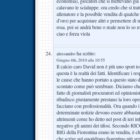
economia), giocatori che si mettevano già 
calavano le scialuppe. ora credo che si tra
allenatore e la possibile vendita di qualch
d’oro) per acquistare altri e permettere di 
rosa. poi se andrà bene o male non lo so 
ciao e forza viola
ha scritto:
alessandro
Giugno 4th, 2010 alle 10:55
Il calcio caro David non è più uno sport io
questa è la realtà dei fatti. Identificare i 
le cause che hanno portato a questo stato d
scontato come può sembrare. Diciamo che
fatto di giornalisti procuratori ed opinioni
ribadisco giustamente prestano la loro ope
facciano con professionalità. Ora quando i 
determinate notizie devono essere abbastan
altrimenti come ho detto nel post di ieri
negativo gli animi dei tifosi. Secondo R
BIG della Fiorentina erano in vendita, è ch
che scrive sul quotidiano fiorentino più ve