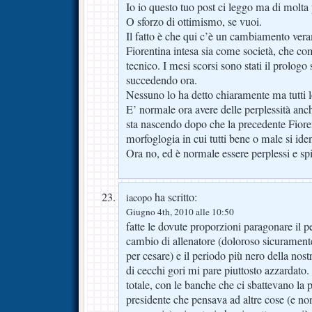
Io io questo tuo post ci leggo ma di molt
O sforzo di ottimismo, se vuoi.
Il fatto è che qui c’è un cambiamento vera
Fiorentina intesa sia come società, che co
tecnico. I mesi scorsi sono stati il prologo 
succedendo ora.
Nessuno lo ha detto chiaramente ma tutti l
E’ normale ora avere delle perplessità an
sta nascendo dopo che la precedente Fiore
morfoglogia in cui tutti bene o male si iden
Ora no, ed è normale essere perplessi e spi
ha scritto:
iacopo
Giugno 4th, 2010 alle 10:50
fatte le dovute proporzioni paragonare il p
cambio di allenatore (doloroso sicuramente
per cesare) e il periodo più nero della nost
di cecchi gori mi pare piuttosto azzardato.
totale, con le banche che ci sbattevano la p
presidente che pensava ad altre cose (e non