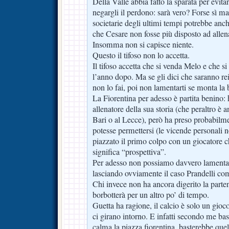
Della Valle abbia fatto la sparata per evitar
negargli il perdono: sarà vero? Forse sì 
societarie degli ultimi tempi potrebbe anc
che Cesare non fosse più disposto ad allenar
Insomma non si capisce niente.
Questo il tifoso non lo accetta.
Il tifoso accetta che si venda Melo e che si
l’anno dopo. Ma se gli dici che saranno rein
non lo fai, poi non lamentarti se monta la 
La Fiorentina per adesso è partita benino: 
allenatore della sua storia (che peraltro è 
Bari o al Lecce), però ha preso probabilme
potesse permettersi (le vicende personali n
piazzato il primo colpo con un giocatore che
significa “prospettiva”.
Per adesso non possiamo davvero lamentar
lasciando ovviamente il caso Prandelli com
Chi invece non ha ancora digerito la part
borbotterà per un altro po’ di tempo.
Guetta ha ragione, il calcio è solo un gioc
ci girano intorno. E infatti secondo me ba
calma la piazza fiorentina, basterebbe que