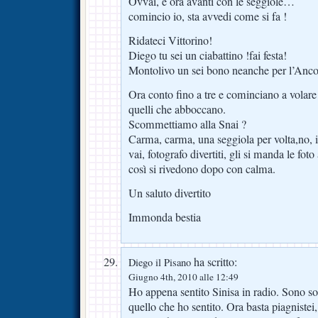
Ovvai, e ora avanti con le seggiole…
comincio io, sta avvedi come si fa !
Ridateci Vittorino!
Diego tu sei un ciabattino !fai festa!
Montolivo un sei bono neanche per l’Anc
Ora conto fino a tre e cominciano a volare
quelli che abboccano.
Scommettiamo alla Snai ?
Carma, carma, una seggiola per volta,no, il 
vai, fotografo divertiti, gli si manda le fot
così si rivedono dopo con calma.
Un saluto divertito
Immonda bestia
ha scritto:
Diego il Pisano
Giugno 4th, 2010 alle 12:49
Ho appena sentito Sinisa in radio. Sono so
quello che ho sentito. Ora basta piagnistei