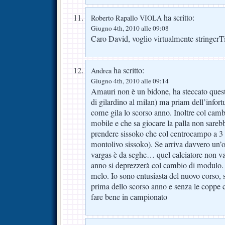
ha scritto:
Roberto Rapallo VIOLA
Giugno 4th, 2010 alle 09:08
Caro David, voglio virtualmente stringerT
ha scritto:
Andrea
Giugno 4th, 2010 alle 09:14
Amauri non è un bidone, ha steccato quest
di gilardino al milan) ma priam dell’infor
come gila lo scorso anno. Inoltre col cam
mobile e che sa giocare la palla non sareb
prendere sissoko che col centrocampo a 3 
montolivo sissoko). Se arriva davvero un’o
vargas è da seghe… quel calciatore non val
anno si deprezzerà col cambio di modulo. Si
melo. Io sono entusiasta del nuovo corso, si
prima dello scorso anno e senza le coppe c
fare bene in campionato