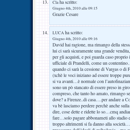
ha scritto:
Cla
Giugno 4th, 2010 alle 09:15
Grazie Cesare
ha scritto:
LUCA
Giugno 4th, 2010 alle 09:16
David hai ragione, ma rimango della stessa
lui ci sarà sicuramente una grande vendita,
per gli acquisti, e poi guarda caso proprio 
ufficiale di Prandelli, come un contentin
quando ci sarà la cessione di Vargas o di F
(xchè le voci iniziano ad essere troppe pu
si va avanti…è normale con l’autofinazia
sono un pò stancato di essere preso in giro
compreso, che tanto ho amato, rimango 
dove? a Firenze..di casa….per andare a C
va bè lasciamo perdere perchè anche sulla
dire, cose dette e ridette lo so…cmq an
fare…solo pagare abbonameti allo stadio e
troppo altrimenti si fa danno alla società…