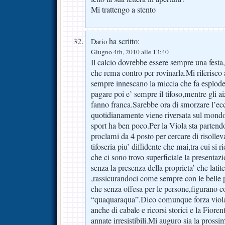
Mi trattengo a stento
ha scritto:
Dario
Giugno 4th, 2010 alle 13:40
Il calcio dovrebbe essere sempre una fest
che rema contro per rovinarla.Mi riferisc
sempre innescano la miccia che fa esploder
pagare poi e’ sempre il tifoso,mentre gli 
fanno franca.Sarebbe ora di smorzare l’ec
quotidianamente viene riversata sul mondo
sport ha ben poco.Per la Viola sta partend
proclami da 4 posto per cercare di risollev
tifoseria piu’ diffidente che mai,tra cui si r
che ci sono trovo superficiale la presentaz
senza la presenza della proprieta’ che latite
,rassicurandoci come sempre con le belle p
che senza offesa per le persone,figurano c
“quaquaraqua”.Dico comunque forza viola p
anche di cabale e ricorsi storici e la Fiore
annate irresistibili.Mi auguro sia la prossi