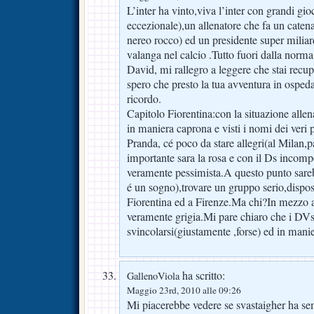
L’inter ha vinto,viva l’inter con grandi gioc
eccezionale),un allenatore che fa un catena
nereo rocco) ed un presidente super miliard
valanga nel calcio .Tutto fuori dalla norm
David, mi rallegro a leggere che stai rec
spero che presto la tua avventura in ospeda
ricordo.
Capitolo Fiorentina:con la situazione allen
in maniera caprona e visti i nomi dei veri 
Pranda, cé poco da stare allegri(al Milan,
importante sara la rosa e con il Ds incom
veramente pessimista.A questo punto sare
é un sogno),trovare un gruppo serio,dispost
Fiorentina ed a Firenze.Ma chi?In mezzo 
veramente grigia.Mi pare chiaro che i DV
svincolarsi(giustamente ,forse) ed in mani
ha scritto:
GallenoViola
Maggio 23rd, 2010 alle 09:26
Mi piacerebbe vedere se svastaigher ha 