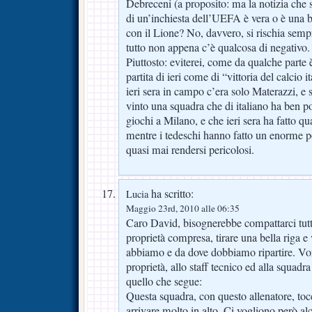
Debreceni (a proposito: ma la notizia che s
di un’inchiesta dell’UEFA è vera o è una b
con il Lione? No, davvero, si rischia sempr
tutto non appena c’è qualcosa di negativo.
Piuttosto: eviterei, come da qualche parte è 
partita di ieri come di “vittoria del calcio i
ieri sera in campo c’era solo Materazzi, e
vinto una squadra che di italiano ha ben po
giochi a Milano, e che ieri sera ha fatto qua
mentre i tedeschi hanno fatto un enorme p
quasi mai rendersi pericolosi.
ha scritto:
Lucia
Maggio 23rd, 2010 alle 06:35
Caro David, bisognerebbe compattarci tutti
proprietà compresa, tirare una bella riga e
abbiamo e da dove dobbiamo ripartire. Vorr
proprietà, allo staff tecnico ed alla squadr
quello che segue:
Questa squadra, con questo allenatore, to
arrivare molto in alto. Ci vogliono però al