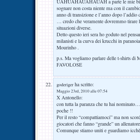
UAHUAHAUAHAUAH a parte le mie bisch
sognare non costa niente ma con il cambio
anno di transizione e l’anno dopo l’addio
… credo che veramente dovremmo tirare le
situazioni diverse.
Detto questo ieri sera ho goduto nel pensa
milanisti e la curva dei krucchi in paranoia
Mourinho .
p.s. Ma vogliamo parlare delle t-shirts di 
FAVOLOSE
ha scritto:
goderiger
Maggio 23rd, 2010 alle 07:54
X Antonello:
con tutta la paranza che tu hai nominato…
poche !!
Per il resto “compattiamoci” ma non scor
giocatori che fanno “grande” un allenatore
Comunque stiamo uniti e guardiamo icchè