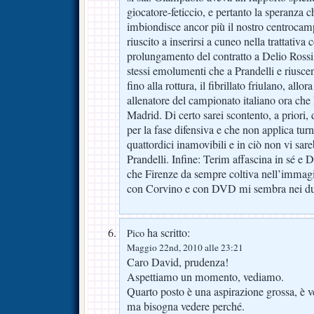
giocatore-feticcio, e pertanto la speranza c
imbiondisce ancor più il nostro centrocam
riuscito a inserirsi a cuneo nella trattativa
prolungamento del contratto a Delio Rossi
stessi emolumenti che a Prandelli e riusce
fino alla rottura, il fibrillato friulano, all
allenatore del campionato italiano ora che
Madrid. Di certo sarei scontento, a priori
per la fase difensiva e che non applica turn
quattordici inamovibili e in ciò non vi sar
Prandelli. Infine: Terim affascina in sé e 
che Firenze da sempre coltiva nell’immag
con Corvino e con DVD mi sembra nei due 
ha scritto:
Pico
Maggio 22nd, 2010 alle 23:21
Caro David, prudenza!
Aspettiamo un momento, vediamo.
Quarto posto è una aspirazione grossa, è v
ma bisogna vedere perché.