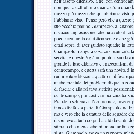
nell’assetto difensivo, a tre, con centrocam
non quello dell’ultimo quarto d’ora quando
mezzo più mezzo che qui abbiamo visto 
l’abbiamo visto. Penso però che a questo p
suo vecchio pallino Giampaolo, allenatore 
distacco anglosassone, che ha avuto il tort
poco acculturata calcisticamente e che già 
citati sopra, di aver guidato squadre in lott
Giampaolo mangerà coscienziosamente la p
servita, e questo è già un punto a suo favo
grande la fase difensiva e i meccanismi di
centrocampo, e questa sarà una novità d’im
rudimentale blocco a quattro in difesa (qu
anche mentale dei problemi di quella zona 
di fascia) e alla relativa staticità posiziona
centrocampo, pur così vari per caratterist
Prandelli schierava. Non ricordo, invece, p
innovatività, da parte di Giampaolo, nello
ma è vero che la caratura delle squadre ch
disponeva a tanti colpi d’ala là davanti,
stimato che meno schemi, meno ordine co
si sta. Giampaolo aveva un rapporto sple