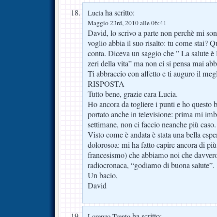
ha scritto:
Lucia
Maggio 23rd, 2010 alle 06:41
David, lo scrivo a parte non perchè mi so
voglio abbia il suo risalto: tu come stai? Q
conta. Diceva un saggio che ” La salute è l
zeri della vita” ma non ci si pensa mai ab
Ti abbraccio con affetto e ti auguro il megl
RISPOSTA
Tutto bene, grazie cara Lucia.
Ho ancora da togliere i punti e ho questo 
portato anche in televisione: prima mi im
settimane, non ci faccio neanche più caso.
Visto come è andata è stata una bella espe
dolorosoa: mi ha fatto capire ancora di più 
francesismo) che abbiamo noi che davvero
radiocronaca, “godiamo di buona salute”.
Un bacio,
David
ha scritto:
Lorenzo Trento