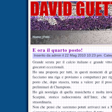
Home |
Foto
E ora il quarto posto!
Inserito da admin il 22 Mag 2010 10:23 pm. Cate
Grande serata per il calcio italiano e grande vitto
giocatori eccezionali.
Ho una proposta per tutti, in questi momenti di 
facciamo una riga e proviamo a compattarci per rip
posto che, dopo stasera, torna a valere per il pro
preliminari di Champions.
Ho già nostalgia di quella musichetta e molta inv
Scarpini, storico radiocronista dell’Inter, che 
straordinaria.
Non che pensi che saremmo potuti arrivarci noi a
c’eravamo quasi e poi poteva succedere di tutto.