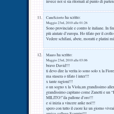
invece noi si sia ritornati al punto di parte
ha scritto:
CaneSciorto
Maggio 23rd, 2010 alle 01:26
Sono provinciale e contro le italiane. In fi
più aiutate d’europa. Ho tifato per il crol
Vedere schifani, abete, moratti e platini mi
ha scritto:
Mauro
Maggio 23rd, 2010 alle 03:06
bravo David!!!
ti devo dire la verita io sono solo x la Fior
ma stasera o tifato l inter!!!
x tante ragioni!!!
o un sogno x la Viola,un grandissimo al
grandissimo capitano come Zanetti e un
MILITO!”da pallone d’oro!!!
e si inizia a vincere anke noi!!!
spero con tutto il cuore ke un giorno vivra
amico collega Scarpini!!!