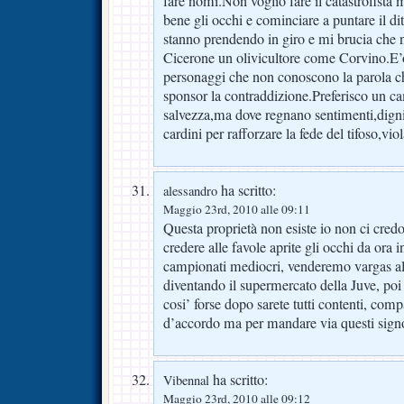
fare nomi.Non voglio fare il catastrofista
bene gli occhi e cominciare a puntare il dito
stanno prendendo in giro e mi brucia che nel
Cicerone un olivicultore come Corvino.E’or
personaggi che non conoscono la parola 
sponsor la contraddizione.Preferisco un ca
salvezza,ma dove regnano sentimenti,dignit
cardini per rafforzare la fede del tifoso,viol
ha scritto:
alessandro
Maggio 23rd, 2010 alle 09:11
Questa proprietà non esiste io non ci credo 
credere alle favole aprite gli occhi da ora 
campionati mediocri, venderemo vargas al
diventando il supermercato della Juve, p
cosi’ forse dopo sarete tutti contenti, com
d’accordo ma per mandare via questi signo
ha scritto:
Vibennal
Maggio 23rd, 2010 alle 09:12