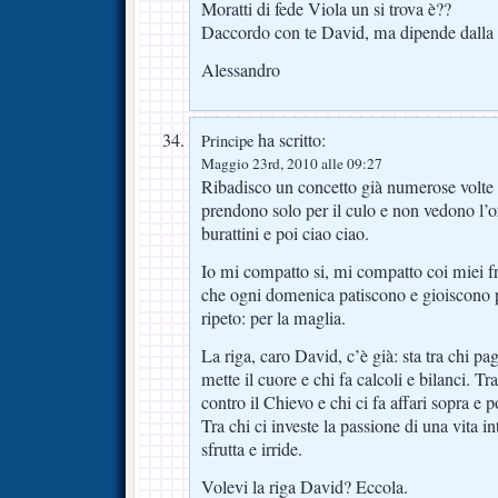
Moratti di fede Viola un si trova è??
Daccordo con te David, ma dipende dalla
Alessandro
ha scritto:
Principe
Maggio 23rd, 2010 alle 09:27
Ribadisco un concetto già numerose volte
prendono solo per il culo e non vedono l’o
burattini e poi ciao ciao.
Io mi compatto si, mi compatto coi miei fra
che ogni domenica patiscono e gioiscono p
ripeto: per la maglia.
La riga, caro David, c’è già: sta tra chi pag
mette il cuore e chi fa calcoli e bilanci. Tr
contro il Chievo e chi ci fa affari sopra e po
Tra chi ci investe la passione di una vita i
sfrutta e irride.
Volevi la riga David? Eccola.