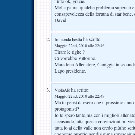
Tutto ok, grazie.
Molta paura, qualche problema superato e 
consapevolezza della fortuna di star bene, 
David
ha scritto:
Immonda bestia
Maggio 22nd, 2010 alle 22:46
Tirare le righe ?
Ci vorrebbe Vittorino.
Maradona Allenatore, Caniggia in second
Lapo presidente.
ha scritto:
ViolaAlè
Maggio 22nd, 2010 alle 22:49
Ma tu pensi davvero che il prossimo anno
protagonisti?
Io lo spero tanto,ma con i migliori allenato
accasando,tutta questa convinzioni mi vie
tutta io ai della valle non credo più(ho scri
cognome proprio per disistima sopraggiun