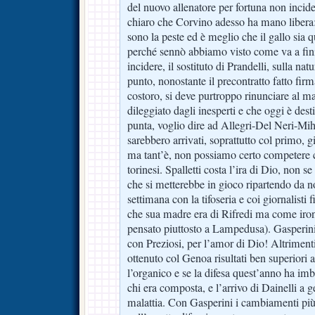
del nuovo allenatore per fortuna non incide
chiaro che Corvino adesso ha mano libera: 
sono la peste ed è meglio che il gallo sia q
perché sennò abbiamo visto come va a fin
incidere, il sostituto di Prandelli, sulla n
punto, nonostante il precontratto fatto fir
costoro, si deve purtroppo rinunciare al ma
dileggiato dagli inesperti e che oggi è desti
punta, voglio dire ad Allegri-Del Neri-Mih
sarebbero arrivati, soprattutto col primo, g
ma tant’è, non possiamo certo competere co
torinesi. Spalletti costa l’ira di Dio, non s
che si metterebbe in gioco ripartendo da n
settimana con la tifoseria e coi giornalisti 
che sua madre era di Rifredi ma come ironi
pensato piuttosto a Lampedusa). Gasperini
con Preziosi, per l’amor di Dio! Altrimen
ottenuto col Genoa risultati ben superiori 
l’organico e se la difesa quest’anno ha im
chi era composta, e l’arrivo di Dainelli a 
malattia. Con Gasperini i cambiamenti più