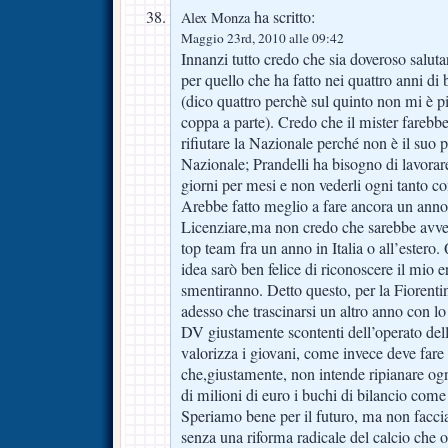
ha scritto:
Alex Monza
Maggio 23rd, 2010 alle 09:42
Innanzi tutto credo che sia doveroso salut
per quello che ha fatto nei quattro anni di
(dico quattro perchè sul quinto non mi è pia
coppa a parte). Credo che il mister farebbe
rifiutare la Nazionale perché non è il suo p
Nazionale; Prandelli ha bisogno di lavorare 
giorni per mesi e non vederli ogni tanto c
Arebbe fatto meglio a fare ancora un anno 
Licenziare,ma non credo che sarebbe avve
top team fra un anno in Italia o all’estero
idea sarò ben felice di riconoscere il mio er
smentiranno. Detto questo, per la Fiorenti
adesso che trascinarsi un altro anno con lo
DV giustamente scontenti dell’operato del
valorizza i giovani, come invece deve fare
che,giustamente, non intende ripianare og
di milioni di euro i buchi di bilancio come 
Speriamo bene per il futuro, ma non faccia
senza una riforma radicale del calcio che o