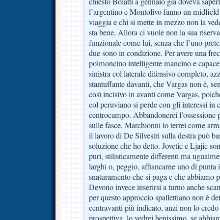
chiesto Bolatti a gennaio già doveva saperl
l’argentino e Montolivo fanno un midfield c
viaggia e chi si mette in mezzo non la ve
sta bene. Allora ci vuole non la sua riserv
funzionale come lui, senza che l’uno pretend
due sono in condizione. Per avere una frecc
polmoncino intelligente mancino e capace 
sinistra col laterale difensivo completo, a
stantuffante davanti, che Vargas non è, sen
così incisivo in avanti come Vargas, poic
col peruviano si perde con gli interessi in c
centrocampo. Abbandonerei l’ossessione pra
sulle fasce, Marchionni lo terrei come arm
il lavoro di De Silvestri sulla destra può bas
soluzione che ho detto. Jovetic e Ljajic son
puri, stilisticamente differenti ma ugualme
larghi o, peggio, affiancarne uno di punta 
snaturamento che si paga e che abbiamo p
Devono invece inserirsi a turno anche sca
per questo approccio spallettiano non è det
centravanti più indicato, anzi non lo credo
prospettiva, lo vedrei benissimo, se abbiam