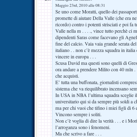
Maggio 23rd, 2010 alle 08:31
Se uno come Moratti, quello dei passaport
promette di aiutare Della Valle (che era nel
ricordo) contro i potenti strisciati e poi fa 
Valle nella m . . . ., vince tutto perchè ci m
dipendenti Saras come facevano gli Agnelli 
fine del calcio. Vaia vaia grande serata del
italiano . . non c’è mezza squadra in italia
vincere in europa . . .
Scusa David ma questi sono quelli di Gresko
ora andare a prendere Milito con 40 mln . .
che acquisti.
E’ tutta una buffonata, giornalisti compres
sistema che va riequilibrato incensano semp
In USA in NBA l’ultima squadra sceglie il
universitario qui si da sempre più soldi a chi 
ma per chi vuoi che tifino i miei figli di 6 
Vincono sempre i soliti.
Non c’è voglia di dire la verità . . . e i Mo
l’arroganza sono i fenomeni.
Ma che scrivo a fare . . .