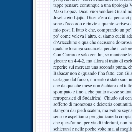
tappe pensare comunque a una tipologia Vu
Maxi Lopez. Dice: vuoi vendere Gilardino
Jovetic e/o Ljajic. Dice: c’era da pensarci
sono d’accordo e rinvio a quanto scrivevo 
mio post. Il fatto è che, comprando un po
po’ come voleva l’altro, ci siamo cuciti ad
d’Arlecchino e qualche decisione doloros
qualche losanga scucircela perché il colore 
Con Carraro e solo con lui, se mantiene le
giocare un 4-4-2, ma allora si tratta di esc
reperire sul mercato una seconda punta, 
Babacar non è (quando l’ha fatto, con Gila
castagne dal fuoco, il merito è stato suo, 
che da qualche mese non è chiaro del tutto
spompato e fino a che punto avesse sottra
retropensieri di Sudafrica). Chiudo sui cen
sofferto di monotona e deleteria continuità,
stangoni dai piedi scaleni, ma Felipe segn
senso e aspettiamo per giudicare la copp
che quest’anno, per via di infortuni, non 
schierarsi e nelle poche volte mai al megl