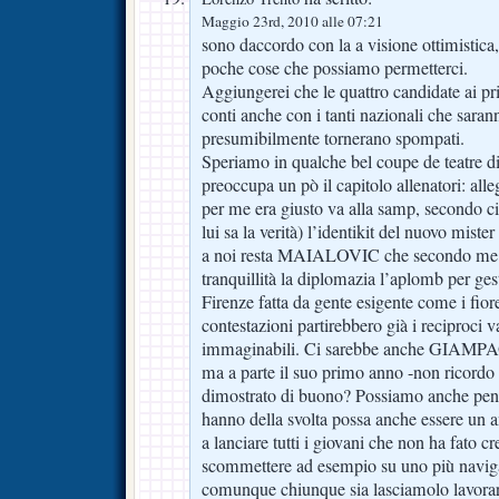
Maggio 23rd, 2010 alle 07:21
sono daccordo con la a visione ottimistica,
poche cose che possiamo permetterci.
Aggiungerei che le quattro candidate ai pr
conti anche con i tanti nazionali che saran
presumibilmente tornerano spompati.
Speriamo in qualche bel coupe de teatre d
preoccupa un pò il capitolo allenatori: alle
per me era giusto va alla samp, secondo ci
lui sa la verità) l’identikit del nuovo mister
a noi resta MAIALOVIC che secondo me no
tranquillità la diplomazia l’aplomb per ge
Firenze fatta da gente esigente come i fior
contestazioni partirebbero già i reciproci 
immaginabili. Ci sarebbe anche GIAMPA
ma a parte il suo primo anno -non ricordo 
dimostrato di buono? Possiamo anche pens
hanno della svolta possa anche essere un a
a lanciare tutti i giovani che non ha fato c
scommettere ad esempio su uno più nav
comunque chiunque sia lasciamolo lavorare