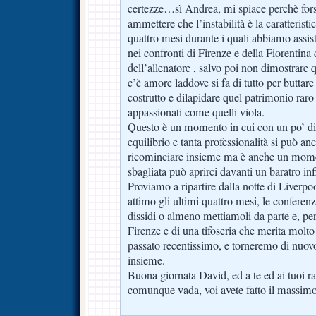
certezze…sì Andrea, mi spiace perchè forse
ammettere che l’instabilità è la caratteristi
quattro mesi durante i quali abbiamo assis
nei confronti di Firenze e della Fiorentina 
dell’allenatore , salvo poi non dimostrare
c’è amore laddove si fa di tutto per buttar
costrutto e dilapidare quel patrimonio raro c
appassionati come quelli viola.
Questo è un momento in cui con un po’ di
equilibrio e tanta professionalità si può anc
ricominciare insieme ma è anche un mome
sbagliata può aprirci davanti un baratro inf
Proviamo a ripartire dalla notte di Liverp
attimo gli ultimi quattro mesi, le conferenz
dissidi o almeno mettiamoli da parte e, per
Firenze e di una tifoseria che merita molto 
passato recentissimo, e torneremo di nuo
insieme.
Buona giornata David, ed a te ed ai tuoi rag
comunque vada, voi avete fatto il massim