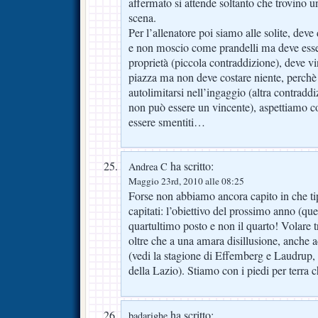
affermato si attende soltanto che trovino u
scena.
Per l’allenatore poi siamo alle solite, deve
e non moscio come prandelli ma deve esser
proprietà (piccola contraddizione), deve v
piazza ma non deve costare niente, perchè 
autolimitarsi nell’ingaggio (altra contraddi
non può essere un vincente), aspettiamo c
essere smentiti…
ha scritto:
Andrea C
Maggio 23rd, 2010 alle 08:25
Forse non abbiamo ancora capito in che ti
capitati: l’obiettivo del prossimo anno (qu
quartultimo posto e non il quarto! Volare t
oltre che a una amara disillusione, anche ad
(vedi la stagione di Effemberg e Laudrup, 
della Lazio). Stiamo con i piedi per terra 
ha scritto:
badarighe