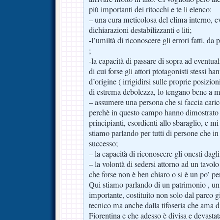
più importanti dei ritocchi e te li elenco:
– una cura meticolosa del clima interno, e
dichiarazioni destabilizzanti e liti;
-l’umiltà di riconoscere gli errori fatti, da
;
-la capacità di passare di sopra ad eventual
di cui forse gli attori ptotagonisti stessi h
d’origine ( irrigidirsi sulle proprie posizi
di estrema debolezza, lo tengano bene a m
– assumere una persona che si faccia caric
perchè in questo campo hanno dimostrato 
principianti, esordienti allo sbaraglio, e 
stiamo parlando per tutti di persone che in
successo;
– la capacità di riconoscere gli onesti dagli 
– la volontà di sedersi attorno ad un tavol
che forse non è ben chiaro o si è un po’ pe
Qui stiamo parlando di un patrimonio , u
importante, costituito non solo dal parco gi
tecnico ma anche dalla tifoseria che ama
Fiorentina e che adesso è divisa e devasta