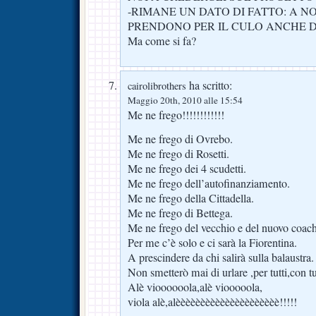
-RIMANE UN DATO DI FATTO: A NO
PRENDONO PER IL CULO ANCHE 
Ma come si fa?
ha scritto:
cairolibrothers
Maggio 20th, 2010 alle 15:54
Me ne frego!!!!!!!!!!!!
Me ne frego di Ovrebo.
Me ne frego di Rosetti.
Me ne frego dei 4 scudetti.
Me ne frego dell’autofinanziamento.
Me ne frego della Cittadella.
Me ne frego di Bettega.
Me ne frego del vecchio e del nuovo coach
Per me c’è solo e ci sarà la Fiorentina.
A prescindere da chi salirà sulla balaustra.
Non smetterò mai di urlare ,per tutti,con tut
Alè vioooooola,alè viooooola,
viola alè,alèèèèèèèèèèèèèèèèèèèèè!!!!!