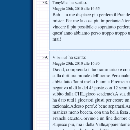
ha scritto:
TonyMac
Maggio 20th, 2010 alle 16:35
Bah… a me dispiace piu perdere il Prandell
mister. Per me la cosa piu importante è torn
vincere il piu possibile e sopratutto perder
quest’anno abbiamo perso troppo troppo t
mai!
ha scritto:
Vibennal
Maggio 20th, 2010 alle 16:35
David, comprendo il tuo rammarico e con
sulla dirittura morale dell’uomo.Personal
abbia fatto 3anni molto buoni a Firenze e
negativo al di la del 4° posto,con 12 sconf
subito dalla CHL,gioco scadente).A sua di
ha dato tutti i giocatori giusti per creare u
razionale.Adesso pero’,é bene separarsi.Anc
maniera meno becera, con una bella festa ,
Franchi,etc,etc.Corvino é un fine dicitore 
stupisce piu, ma i della Valle,apparenteme