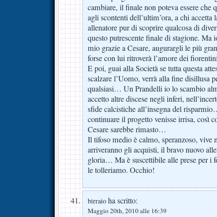
cambiare, il finale non poteva essere che 
agli scontenti dell’ultim’ora, a chi accetta 
allenatore pur di scoprire qualcosa di diver
questo putrescente finale di stagione. Ma i
mio grazie a Cesare, augurargli le più gran
forse con lui ritroverà l’amore dei fiorentin
E poi, guai alla Società se tutta questa atte
scalzare l’Uomo, verrà alla fine disillusa 
qualsiasi… Un Prandelli io lo scambio alm
accetto altre discese negli inferi, nell’ince
sfide calcistiche all’insegna del risparmi
continuare il progetto venisse irrisa, così 
Cesare sarebbe rimasto…
Il tifoso medio è calmo, speranzoso, vive n
arriveranno gli acquisti, il bravo nuovo allen
gloria… Ma è suscettibile alle prese per i fo
le tolleriamo. Occhio!
ha scritto:
birraio
Maggio 20th, 2010 alle 16:39