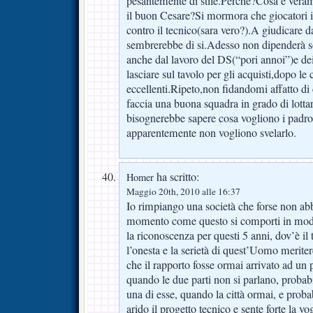
pesantemente di stile.Perché?Cosa é vera
il buon Cesare?Si mormora che giocatori i
contro il tecnico(sara vero?).A giudicare da
sembrerebbe di si.Adesso non dipenderà so
anche dal lavoro del DS(“pori annoi”)e dei 
lasciare sul tavolo per gli acquisti,dopo le 
eccellenti.Ripeto,non fidandomi affatto di 
faccia una buona squadra in grado di lotta
bisognerebbe sapere cosa vogliono i padro
apparentemente non vogliono svelarlo.
ha scritto:
Homer
Maggio 20th, 2010 alle 16:37
Io rimpiango una società che forse non ab
momento come questo si comporti in modo
la riconoscenza per questi 5 anni, dov’è il
l’onesta e la serietà di quest’Uomo merit
che il rapporto fosse ormai arrivato ad un 
quando le due parti non si parlano, probab
una di esse, quando la città ormai, e proba
arido il progetto tecnico e sente forte la vog