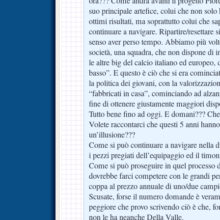
ora??? Come andrà avanti il progetto Fiore
suo principale artefice, colui che non solo
ottimi risultati, ma soprattutto colui che s
continuare a navigare. Ripartire/resettare 
senso aver perso tempo. Abbiamo più volt
società, una squadra, che non dispone di i
le altre big del calcio italiano ed europeo
basso”. E questo è ciò che si era cominciat
la politica dei giovani, con la valorizzazion
“fabbricati in casa”, cominciando ad alzanre 
fine di ottenere giustamente maggiori dispo
Tutto bene fino ad oggi. E domani??? Ch
Volete raccontarci che questi 5 anni hanno
un’illusione???
Come si può continuare a navigare nella 
i pezzi pregiati dell’equipaggio ed il timo
Come si può proseguire in quel processo d
dovrebbe farci competere con le grandi pe
coppa al prezzo annuale di uno/due campio
Scusate, forse il numero domande è veram
peggiore che provo scrivendo ciò è che, fors
non le ha neanche Della Valle.