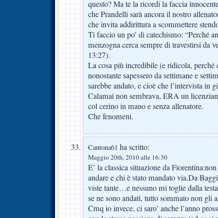
questo? Ma te la ricordi la faccia innoce
che Prandelli sarà ancora il nostro allenat
che invita addirittura a scommettere stend
Ti faccio un po’ di catechismo: “Perché a
menzogna cerca sempre di travestirsi da v
13:27).
La cosa più incredibile (e ridicola, perché c
nonostante sapessero da settimane e settim
sarebbe andato, e cioè che l’intervista in
Calamai non sembrava, ERA un licenziame
col cerino in mano e senza allenatore.
Che fenomeni.
ha scritto:
Cantona61
Maggio 20th, 2010 alle 16:30
E’ la classica situazione da Fiorentina:non
andare e chi è stato mandato via.Da Baggi
viste tante…e nessuno mi toglie dalla testa
se ne sono andati, tutto sommato non gli a
Cmq io invece, ci saro’ anche l’anno pross