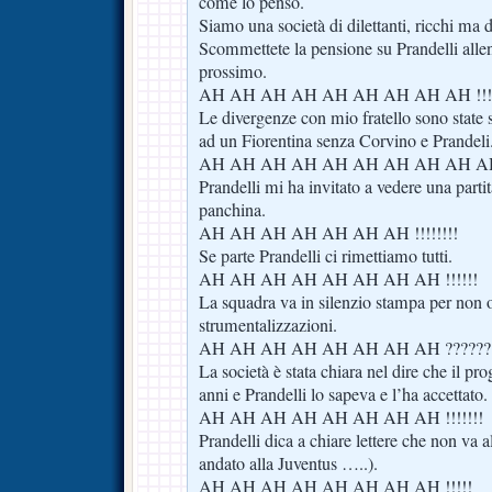
come lo penso.
Siamo una società di dilettanti, ricchi ma di
Scommettete la pensione su Prandelli allen
prossimo.
AH AH AH AH AH AH AH AH AH !!!!
Le divergenze con mio fratello sono state 
ad un Fiorentina senza Corvino e Prandeli
AH AH AH AH AH AH AH AH AH AH !
Prandelli mi ha invitato a vedere una partit
panchina.
AH AH AH AH AH AH AH !!!!!!!!
Se parte Prandelli ci rimettiamo tutti.
AH AH AH AH AH AH AH AH !!!!!!
La squadra va in silenzio stampa per non off
strumentalizzazioni.
AH AH AH AH AH AH AH AH ??????
La società è stata chiara nel dire che il p
anni e Prandelli lo sapeva e l’ha accettato.
AH AH AH AH AH AH AH AH !!!!!!!
Prandelli dica a chiare lettere che non va al
andato alla Juventus …..).
AH AH AH AH AH AH AH AH !!!!!