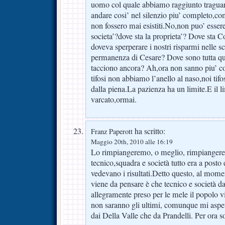
uomo col quale abbiamo raggiunto traguardi
andare cosi’ nel silenzio piu’ completo,com
non fossero mai esistiti.No,non puo’ essere
societa’?dove sta la proprieta’? Dove sta Co
doveva sperperare i nostri risparmi nelle 
permanenza di Cesare? Dove sono tutta qu
tacciono ancora? Ah,ora non sanno piu’ co
tifosi non abbiamo l’anello al naso,noi tifos
dalla piena.La pazienza ha un limite.E il li
varcato,ormai.
ha scritto:
Franz Paperott
Maggio 20th, 2010 alle 16:19
Lo rimpiangeremo, o meglio, rimpiangerem
tecnico,squadra e società tutto era a posto
vedevano i risultati.Detto questo, al mome
viene da pensare è che tecnico e società 
allegramente preso per le mele il popolo v
non saranno gli ultimi, comunque mi aspett
dai Della Valle che da Prandelli. Per ora s