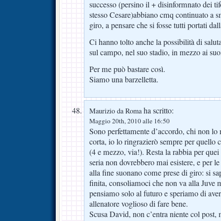
successo (persino il + disinformnato dei tifo
stesso Cesare)abbiano cmq continuato a sme
giro, a pensare che si fosse tutti portati dal
Ci hanno tolto anche la possibilità di sal
sul campo, nel suo stadio, in mezzo ai suoi 
Per me può bastare così.
Siamo una barzelletta.
ha scritto:
Maurizio da Roma
Maggio 20th, 2010 alle 16:50
Sono perfettamente d’accordo, chi non lo
corta, io lo ringrazierò sempre per quello 
(4 e mezzo, via!). Resta la rabbia per quei 
seria non dovrebbero mai esistere, e per l
alla fine suonano come prese di giro: si s
finita, consoliamoci che non va alla Juve 
pensiamo solo al futuro e speriamo di aver
allenatore voglioso di fare bene.
Scusa David, non c’entra niente col post,