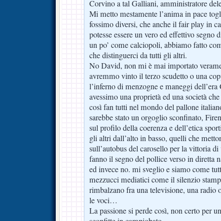
Corvino a tal Galliani, amministratore del
Mi metto mestamente l’anima in pace togl
fossimo diversi, che anche il fair play in
potesse essere un vero ed effettivo segno di
un po’ come calciopoli, abbiamo fatto com
che distinguerci da tutti gli altri.
No David, non mi è mai importato verame
avremmo vinto il terzo scudetto o una cop
l’inferno di menzogne e maneggi dell’era 
avessimo una proprietà ed una società che
così fan tutti nel mondo del pallone italian
sarebbe stato un orgoglio sconfinato, Firen
sul profilo della coerenza e dell’etica spor
gli altri dall’alto in basso, quelli che metto
sull’autobus del carosello per la vittoria di
fanno il segno del pollice verso in diretta 
ed invece no. mi sveglio e siamo come tutti 
mezzucci mediatici come il silenzio stampa
rimbalzano fra una televisione, una radio o
le voci…
La passione si perde così, non certo per un