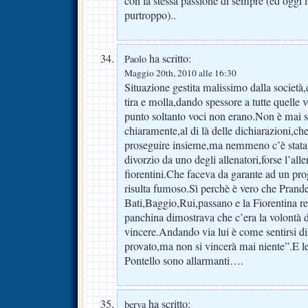
con la stessa passione di sempre (ed oggi
purtroppo)..
ha scritto:
Paolo
Maggio 20th, 2010 alle 16:30
Situazione gestita malissimo dalla società,
tira e molla,dando spessore a tutte quelle 
punto soltanto voci non erano.Non è mai s
chiaramente,al di là delle dichiarazioni,che
proseguire insieme,ma nemmeno c’è stata l
divorzio da uno degli allenatori,forse l’all
fiorentini.Che faceva da garante ad un pr
risulta fumoso.Sì perchè è vero che Prand
Bati,Baggio,Rui,passano e la Fiorentina re
panchina dimostrava che c’era la volontà d
vincere.Andando via lui è come sentirsi di
provato,ma non si vincerà mai niente”.E le
Pontello sono allarmanti….
ha scritto:
berva