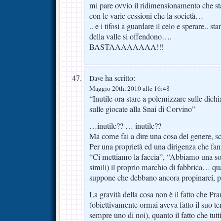
mi pare ovvio il ridimensionamento che st
con le varie cessioni che la società…
.. e i tifosi a guardare il celo e sperare.. st
della valle si offendono….
BASTAAAAAAAA!!!
ha scritto:
Dave
Maggio 20th, 2010 alle 16:48
“Inutile ora stare a polemizzare sulle dichi
sulle giocate alla Snai di Corvino”
…inutile?? … inutile??
Ma come fai a dire una cosa del genere, s
Per una proprietà ed una dirigenza che fan
“Ci mettiamo la faccia”, “Abbiamo una sol
simili) il proprio marchio di fabbrica… 
suppone che debbano ancora propinarci, pr
La gravità della cosa non è il fatto che Pra
(obiettivamente ormai aveva fatto il suo t
sempre uno di noi), quanto il fatto che tut