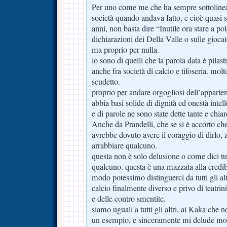
Per uno come me che ha sempre sottolinea
società quando andava fatto, e cioè quasi 
anni, non basta dire “Inutile ora stare a po
dichiarazioni dei Della Valle o sulle gioca
ma proprio per nulla.
io sono di quelli che la parola data è pilas
anche fra società di calcio e tifoseria. mo
scudetto.
proprio per andare orgogliosi dell’appart
abbia basi solide di dignità ed onestà intell
e di parole ne sono state dette tante e chia
Anche da Prandelli, che se si è accorto c
avrebbe dovuto avere il coraggio di dirlo, 
arrabbiare qualcuno.
questa non è solo delusione o come dici tu
qualcuno. questa è una mazzata alla credibi
modo potessimo distinguerci da tutti gli al
calcio finalmente diverso e privo di teatrini
e delle contro smentite.
siamo uguali a tutti gli altri, ai Kaka che n
un esempio, e sinceramente mi delude mo