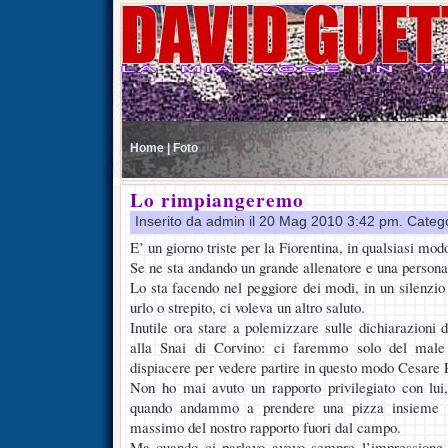
Home |
Foto
Lo rimpiangeremo
Inserito da admin il 20 Mag 2010 3:42 pm. Categ
E’ un giorno triste per la Fiorentina, in qualsiasi modo
Se ne sta andando un grande allenatore e una persona
Lo sta facendo nel peggiore dei modi, in un silenzio
urlo o strepito, ci voleva un altro saluto.
Inutile ora stare a polemizzare sulle dichiarazioni 
alla Snai di Corvino: ci faremmo solo del male
dispiacere per vedere partire in questo modo Cesare 
Non ho mai avuto un rapporto privilegiato con lui,
quando andammo a prendere una pizza insieme a
massimo del nostro rapporto fuori dal campo.
Ma quando ci parlavo avevo sempre l’impressione 