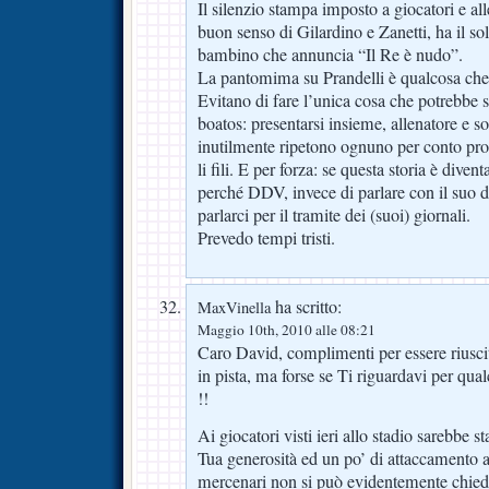
Il silenzio stampa imposto a giocatori e al
buon senso di Gilardino e Zanetti, ha il sol
bambino che annuncia “Il Re è nudo”.
La pantomima su Prandelli è qualcosa che 
Evitano di fare l’unica cosa che potrebbe s
boatos: presentarsi insieme, allenatore e so
inutilmente ripetono ognuno per conto pro
li fili. E per forza: se questa storia è diven
perché DDV, invece di parlare con il suo d
parlarci per il tramite dei (suoi) giornali.
Prevedo tempi tristi.
ha scritto:
MaxVinella
Maggio 10th, 2010 alle 08:21
Caro David, complimenti per essere riusci
in pista, ma forse se Ti riguardavi per qua
!!
Ai giocatori visti ieri allo stadio sarebbe s
Tua generosità ed un po’ di attaccamento a
mercenari non si può evidentemente chied