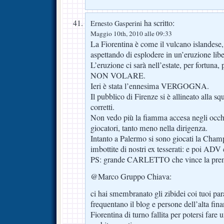
ha scritto:
Ernesto Gasperini
Maggio 10th, 2010 alle 09:33
La Fiorentina è come il vulcano islan
aspettando di esplodere in un’eruzione libe
L’eruzione ci sarà nell’estate, per fortuna,
NON VOLARE.
Ieri è stata l’ennesima VERGOGNA.
Il pubblico di Firenze si è allineato alla 
corretti.
Non vedo più la fiamma accesa negli occhi 
giocatori, tanto meno nella dirigenza.
Intanto a Palermo si sono giocati la Cha
imbottite di nostri ex tesserati: e poi AD
PS: grande CARLETTO che vince la premie
@Marco Gruppo Chiava:
ci hai smembranato gli zibidei coi tuoi para
frequentano il blog e persone dell’alta fi
Fiorentina di turno fallita per potersi fare u