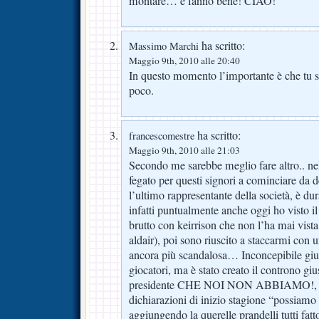
montare… e fanno bene! CIAO!
ha scritto:
Massimo Marchi
Maggio 9th, 2010 alle 20:40
In questo momento l’importante è che tu st
poco.
ha scritto:
francescomestre
Maggio 9th, 2010 alle 21:03
Secondo me sarebbe meglio fare altro.. nel 
fegato per questi signori a cominciare da de
l’ultimo rappresentante della società, è dur
infatti puntualmente anche oggi ho visto 
brutto con keirrison che non l’ha mai vista 
aldair), poi sono riuscito a staccarmi con 
ancora più scandalosa… Inconcepibile gius
giocatori, ma è stato creato il controno gi
presidente CHE NOI NON ABBIAMO!, per
dichiarazioni di inizio stagione “possiamo 
aggiungendo la querelle prandelli tutti fat