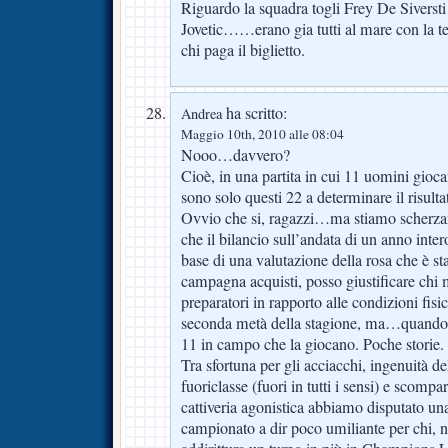
Riguardo la squadra togli Frey De Siversti
Jovetic……erano gia tutti al mare con la tes
chi paga il biglietto.
ha scritto:
Andrea
Maggio 10th, 2010 alle 08:04
Nooo…davvero?
Cioè, in una partita in cui 11 uomini gioc
sono solo questi 22 a determinare il risult
Ovvio che si, ragazzi…ma stiamo scherzan
che il bilancio sull’andata di un anno inter
base di una valutazione della rosa che è sta
campagna acquisti, posso giustificare chi m
preparatori in rapporto alle condizioni fisi
seconda metà della stagione, ma…quando un
11 in campo che la giocano. Poche storie.
Tra sfortuna per gli acciacchi, ingenuità d
fuoriclasse (fuori in tutti i sensi) e scompa
cattiveria agonistica abbiamo disputato u
campionato a dir poco umiliante per chi, n