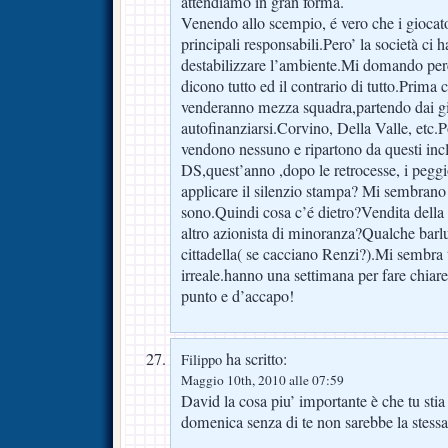
attendiamo in gran forma.
Venendo allo scempio, é vero che i giocator
principali responsabili.Pero’ la società ci
destabilizzare l’ambiente.Mi domando pe
dicono tutto ed il contrario di tutto.Prima
venderanno mezza squadra,partendo dai gioi
autofinanziarsi.Corvino, Della Valle, etc.P
vendono nessuno e ripartono da questi incl
DS,quest’anno ,dopo le retrocesse, i peggi
applicare il silenzio stampa? Mi sembrano t
sono.Quindi cosa c’é dietro?Vendita della 
altro azionista di minoranza?Qualche barl
cittadella( se cacciano Renzi?).Mi sembra 
irreale.hanno una settimana per fare chiare
punto e d’accapo!
ha scritto:
Filippo
Maggio 10th, 2010 alle 07:59
David la cosa piu’ importante è che tu sti
domenica senza di te non sarebbe la stessa