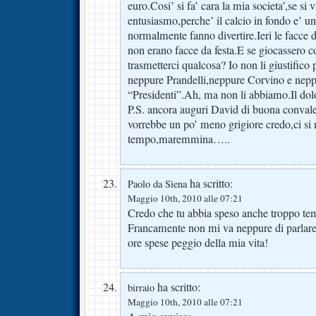
euro.Cosi’ si fa’ cara la mia societa’,se si 
entusiasmo,perche’ il calcio in fondo e’ un
normalmente fanno divertire.Ieri le facce de
non erano facce da festa.E se giocassero c
trasmetterci qualcosa? Io non li giustifico
neppure Prandelli,neppure Corvino e neppu
“Presidenti”.Ah, ma non li abbiamo.Il dolo
P.S. ancora auguri David di buona convale
vorrebbe un po’ meno grigiore credo,ci si 
tempo,maremmina…..
ha scritto:
Paolo da Siena
Maggio 10th, 2010 alle 07:21
Credo che tu abbia speso anche troppo tem
Francamente non mi va neppure di parlare d
ore spese peggio della mia vita!
ha scritto:
birraio
Maggio 10th, 2010 alle 07:21