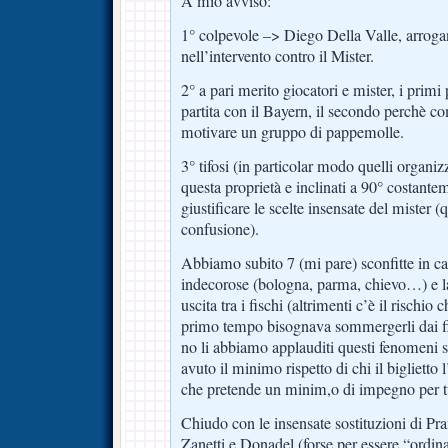
A mio avviso:
1° colpevole –> Diego Della Valle, arroga
nell’intervento contro il Mister.
2° a pari merito giocatori e mister, i primi
partita con il Bayern, il secondo perchè c
motivare un gruppo di pappemolle.
3° tifosi (in particolar modo quelli organiz
questa proprietà e inclinati a 90° costante
giustificare le scelte insensate del mister 
confusione).
Abbiamo subito 7 (mi pare) sconfitte in ca
indecorose (bologna, parma, chievo…) e la
uscita tra i fischi (altrimenti c’è il rischio 
primo tempo bisognava sommergerli dai fi
no li abbiamo applauditi questi fenomeni 
avuto il minimo rispetto di chi il biglietto
che pretende un minim,o di impegno per tut
Chiudo con le insensate sostituzioni di Pr
Zanetti e Donadel (forse per essere “ordinat