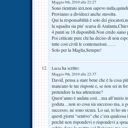
Maggio 9th, 2010 alle 22:27
Sono rientrato ieri,non sapevo nulla,quindi 
Proviamo a dividerci anche stavolta.
Qui la responsabilità è solo dei giocatori
la squadra sia piu’ scarsa di Atalanta,Chi
4 punti su 18 disponibili.Non credo siano p
Poi criticate pure chi ha deciso di non espo
tutte così civili le contestazioni……
Solo per la Maglia,Sempre!
ha scritto:
Lucia
Maggio 9th, 2010 alle 22:37
David, pensa a stare bene che è la cosa p
mancano le tue risposte e, se non sei in 
pretendere la tua attenzione?
Quest’anno è andata così…ma all’inizio 
goduta…non so cosa sia successo ma, a ge
successo, ne sono sicura. Lo sai, io ho un
questi giorni “sentivo” che c’era qualcosa
perchè non rispondevi o rispondevi a sprazz