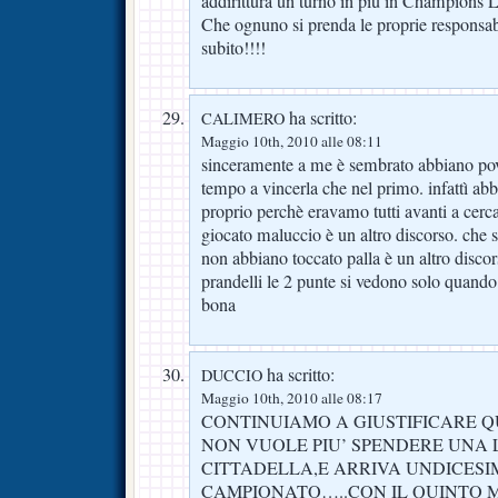
addirittura un turno in più in Champions 
Che ognuno si prenda le proprie responsabi
subito!!!!
ha scritto:
CALIMERO
Maggio 10th, 2010 alle 08:11
sinceramente a me è sembrato abbiano pov
tempo a vincerla che nel primo. infattì ab
proprio perchè eravamo tutti avanti a cercar
giocato maluccio è un altro discorso. che si
non abbiano toccato palla è un altro disco
prandelli le 2 punte si vedono solo quando
bona
ha scritto:
DUCCIO
Maggio 10th, 2010 alle 08:17
CONTINUIAMO A GIUSTIFICARE Q
NON VUOLE PIU’ SPENDERE UNA 
CITTADELLA,E ARRIVA UNDICESI
CAMPIONATO…..CON IL QUINTO MO