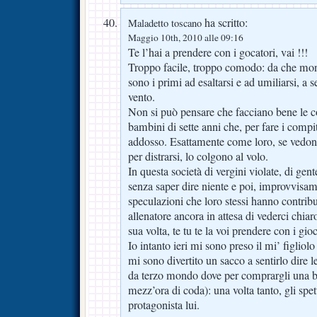
ha scritto:
Maladetto toscano
Maggio 10th, 2010 alle 09:16
Te l’hai a prendere con i gocatori, vai !!!
Troppo facile, troppo comodo: da che mon
sono i primi ad esaltarsi e ad umiliarsi, a 
vento.
Non si può pensare che facciano bene le c
bambini di sette anni che, per fare i compit
addosso. Esattamente come loro, se vedono
per distrarsi, lo colgono al volo.
In questa società di vergini violate, di gent
senza saper dire niente e poi, improvvisame
speculazioni che loro stessi hanno contrib
allenatore ancora in attesa di vederci chiar
sua volta, te tu te la voi prendere con i gioc
Io intanto ieri mi sono preso il mi’ figliolo
mi sono divertito un sacco a sentirlo dire l
da terzo mondo dove per comprargli una bot
mezz’ora di coda): una volta tanto, gli spetta
protagonista lui.