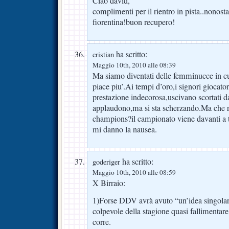
Ciao david,
complimenti per il rientro in pista..nonost
fiorentina!buon recupero!
ha scritto:
cristian
Maggio 10th, 2010 alle 08:39
Ma siamo diventati delle femminucce in c
piace piu’.Ai tempi d’oro,i signori giocato
prestazione indecorosa,uscivano scortati da
applaudono,ma si sta scherzando.Ma che ri
champions?il campionato viene davanti a t
mi danno la nausea.
ha scritto:
goderiger
Maggio 10th, 2010 alle 08:59
X Birraio:
1)Forse DDV avrà avuto “un’idea singolar
colpevole della stagione quasi fallimenta
corre.