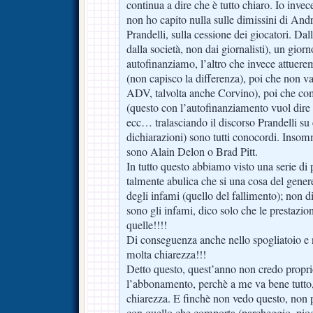
continua a dire che è tutto chiaro. Io invec
non ho capito nulla sulle dimissini di Andr
Prandelli, sulla cessione dei giocatori. Dal
dalla società, non dai giornalisti), un giorn
autofinanziamo, l’altro che invece attuerem
(non capisco la differenza), poi che non 
ADV, talvolta anche Corvino), poi che co
(questo con l’autofinanziamento vuol dire
ecc… tralasciando il discorso Prandelli su
dichiarazioni) sono tutti conocordi. Insom
sono Alain Delon o Brad Pitt.
In tutto questo abbiamo visto una serie di 
talmente abulica che si una cosa del genere
degli infami (quello del fallimento); non 
sono gli infami, dico solo che le prestazio
quelle!!!!
Di conseguenza anche nello spogliatoio e 
molta chiarezza!!!
Detto questo, quest’anno non credo propri
l’abbonamento, perchè a me va bene tutto
chiarezza. E finchè non vedo questo, non p