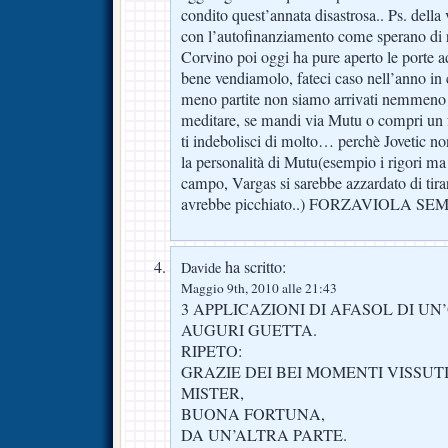
condito quest’annata disastrosa.. Ps. della
con l’autofinanziamento come sperano di r
Corvino poi oggi ha pure aperto le porte 
bene vendiamolo, fateci caso nell’anno in
meno partite non siamo arrivati nemmeno
meditare, se mandi via Mutu o compri un fu
ti indebolisci di molto… perchè Jovetic n
la personalità di Mutu(esempio i rigori m
campo, Vargas si sarebbe azzardato di tirar
avrebbe picchiato..) FORZAVIOLA SE
ha scritto:
Davide
Maggio 9th, 2010 alle 21:43
3 APPLICAZIONI DI AFASOL DI U
AUGURI GUETTA.
RIPETO:
GRAZIE DEI BEI MOMENTI VISSUTI
MISTER,
BUONA FORTUNA,
DA UN’ALTRA PARTE.