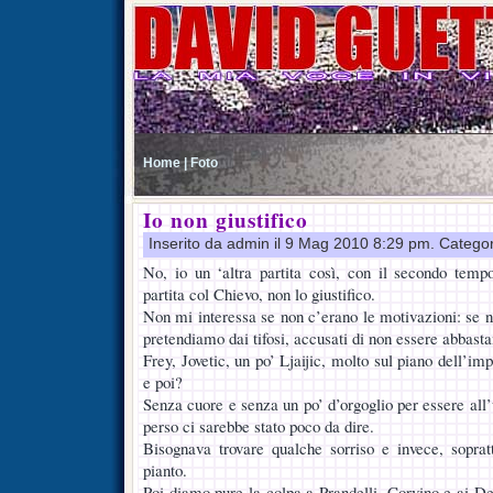
Home |
Foto
Io non giustifico
Inserito da admin il 9 Mag 2010 8:29 pm. Catego
No, io un ‘altra partita così, con il secondo temp
partita col Chievo, non lo giustifico.
Non mi interessa se non c’erano le motivazioni: se n
pretendiamo dai tifosi, accusati di non essere abbast
Frey, Jovetic, un po’ Ljaijic, molto sul piano dell’im
e poi?
Senza cuore e senza un po’ d’orgoglio per essere all
perso ci sarebbe stato poco da dire.
Bisognava trovare qualche sorriso e invece, sopratt
pianto.
Poi diamo pure la colpa a Prandelli, Corvino e ai De