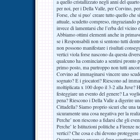
a quello cristallizzato negli anni del quart
per noi, per i Della Valle, per Corvino, per
Forse, che si puo’ creare tutto quello che 
attuale, scudetto compreso, ringraziando pe
invece di lamentarsi che l’erba del vicino 
Abbiamo ottimi elementi anche in primave
se i Responsabili non si sentono tutti den
non possono manifestare i risultati conseguen
vertici viola forse nascono da questa divers
qualcuno ha cominciato a sentirsi pronto pe
primo posto, ma purtroppo non tutti ancor
Corvino ad immaginarsi vincere uno scude
sognato? E i giocatori? Riescono ad imma
moltiplicata x 100 dopo il 3-2 alla Juve?
festeggiare un evento del genere? La vogl
pena? Riescono i Della Valle a digerire u
Cittadella? Siamo proprio sicuri che una ta
sicuramente una cosa negativa per la reali
Perche’ non riescono a fidarsi che gli eve
Perche’ le Istituzioni politiche a Firenze n
vertici? Che cosa e chi devono proteggere o
Quanto tempo ancora si deve aspettare per