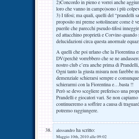
2)Concordo in pieno e vorrei anche aggiun
loro che vanno in campo)sono i più colpev
3) I tifosi; ma quali, quelli del “prandelli 
proposito mi preme sottolineare come è v
puerile che parecchi pseudo-tifosi inneggi
ed attacchino proprietà e Corvino quando s
delucidazioni circa questa anormale equaz
A quelli che poi urlano che la Fiorentina 
DV(perchè vorrebbero che se ne andassero)
nostro club c’era anche prima di Prandelli
Ogni tanto la giusta misura non farebbe m
demenziale schierarsi sempre e comunque.
schierarmi con la Fiorentina e…basta !!
Però se devo scegliere preferisco una propr
Prandelli e giocatori vari. Se non capiamo 
continueremo a soffrire a causa di traguar
potremo raggiungere.
ha scritto:
alessandro
Maggio 10th, 2010 alle 09:02