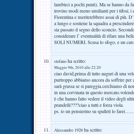
lambirci a pochi punti). Ma se hanno da far
trovino modi meno umilianti per i tifosi; i 
Fiorentina e meriterebbero assai di più. D’
a lungo e sostiene la squadra a prescinder
sia passato il segno dello sconcio. Second
considerare l’ eventualità di rifare u
SOLI NUMERI. Scusa lo sfogo, e un caro
ha scritto:
stefano
Maggio 9th, 2010 alle 22:20
ciao david,prima di tutto auguri di una vel
purtroppo abbiamo ancora da soffrire per a
sarà grassa se si pareggia.cerchiamo di no
in una corvinata in questo mercato.vol
è che hanno fatto vedere il video degli ulti
prandelli????ciao a tutti e forza viola.
ps. io un pensierino su spalleti lo far
ha scritto:
Alessandro 1926