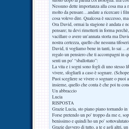
subito dopo la partita col Bologna: ma c
Nessuno dette importanza alla cosa ma a m
molto da pensare…andate a ricercare i film
cosa volevo dire. Qualcosa è successo, 
Ora David, ormai la stagione è andata e no
pensare; tu devi rimetterti in forma perch
vacillare o avere un’annata storta ma Dav
nostra certezza, quello che nessuna tifose
David, ti vogliamo bene in tanti, lo sai …e 
regalo un pensiero che ti accompagni in que
senti un po’ “sballottato”:
La vita e i sogni sono fogli di uno stesso l
vivere, sfogliarli a caso è sognare. (Schop
Puoi scegliere se vivere o sognare o puoi 
insieme, quello che conta è che poi tu cond
Un abbraccio
Lucia
RISPOSTA
Grazie Lucia, sto piano piano tornando in
Forse pretendo un po’ troppo da me e, sopr
benissimo e quindi ho un po’ sottovalutato 
Grazie davvero di tutto, a te e agli altri, u