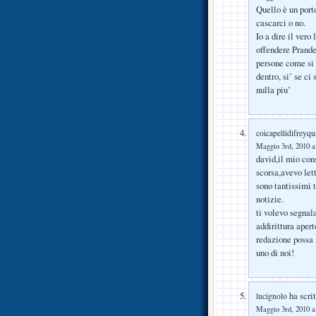
Quello è un porto
cascarci o no.
Io a dire il vero
offendere Prandel
persone come si p
dentro, si’ se ci
nulla piu’
coicapellidifreyqu
Maggio 3rd, 2010 a
david,il mio cons
scorsa,avevo lett
sono tantissimi t
notizie.
ti volevo segnala
addirittura aper
redazione possa
uno di noi!
ha scrit
lucignolo
Maggio 3rd, 2010 a