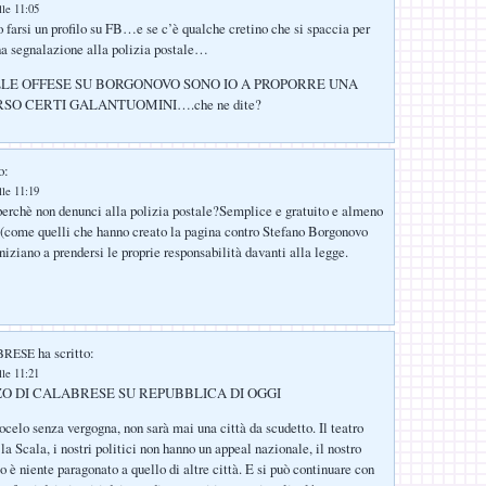
lle 11:05
 farsi un profilo su FB…e se c’è qualche cretino che si spaccia per
una segnalazione alla polizia postale…
LE OFFESE SU BORGONOVO SONO IO A PROPORRE UNA
SO CERTI GALANTUOMINI….che ne dite?
o:
lle 11:19
erchè non denunci alla polizia postale?Semplice e gratuito e almeno
 (come quelli che hanno creato la pagina contro Stefano Borgonovo
niziano a prendersi le proprie responsabilità davanti alla legge.
ha scritto:
BRESE
lle 11:21
O DI CALABRESE SU REPUBBLICA DI OGGI
celo senza vergogna, non sarà mai una città da scudetto. Il teatro
a Scala, i nostri politici non hanno un appeal nazionale, il nostro
 è niente paragonato a quello di altre città. E si può continuare con