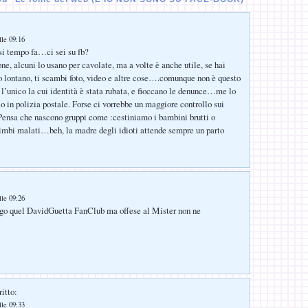
lle 09:16
esi tempo fa…ci sei su fb?
one, alcuni lo usano per cavolate, ma a volte è anche utile, se hai
 lontano, ti scambi foto, video e altre cose….comunque non è questo
i l’unico la cui identità è stata rubata, e fioccano le denunce…me lo
o in polizia postale. Forse ci vorrebbe un maggiore controllo sui
Pensa che nascono gruppi come :cestiniamo i bambini brutti o
imbi malati…beh, la madre degli idioti attende sempre un parto
lle 09:26
ggo quel DavidGuetta FanClub ma offese al Mister non ne
itto:
lle 09:33