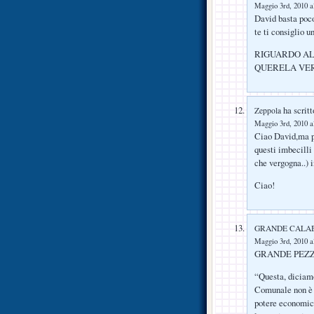
Maggio 3rd, 2010 a
David basta poco
te ti consiglio 
RIGUARDO AL
QUERELA VER
ha scritt
Zeppola
Maggio 3rd, 2010 a
Ciao David,ma p
questi imbecilli
che vergogna..) i
Ciao!
GRANDE CALA
Maggio 3rd, 2010 a
GRANDE PEZZ
“Questa, diciamo
Comunale non è l
potere economico