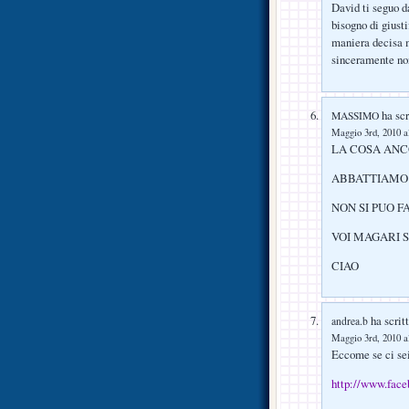
David ti seguo d
bisogno di giusti
maniera decisa m
sinceramente non
ha scr
MASSIMO
Maggio 3rd, 2010 a
LA COSA ANCO
ABBATTIAMO 
NON SI PUO 
VOI MAGARI S
CIAO
ha scritt
andrea.b
Maggio 3rd, 2010 a
Eccome se ci se
http://www.fac