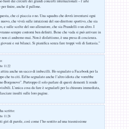
 fuori dai circuiti dei grandi concerti internazionali – l´arte
per finire, anche il pallone.
questa, che ci piaccia o no. Una squadra che dovrà inventarsi ogni
nuovo, che vivrà sulle intuizioni del suo direttore sportivo, che sia
o, e sulle scelte del suo allenatore, che sia Prandelli o un altro. I
avranno sempre contorni ben definiti. Bene che vada si può arrivare in
 non ci andremo mai. Non è disfattismo, è una presa di coscienza.
 giovani e sui bilanci. Si pianifica senza fare troppi voli di fantasia.”
o:
lle 11:22
 attira anche un sacco di imbecilli. Ho segnalato a Facebook per la
po che tu citi. Ed ho segnalato anche l’altro idiota che vorrebbe
no Borgonovo”. Purtroppo il solo parlare di questi dementi li rende
visibili. L’unica cosa da fare è segnalarli per la chiusura immediata,
sciare insulti sulle loro pagine.
ha scritto:
lle 11:28
ti giri di parole, così come l’ho sentito ad una trasmissione