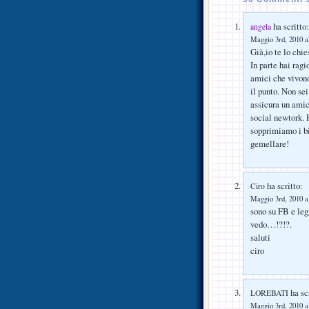
ha scritto:
angela
Maggio 3rd, 2010 a
Già,io te lo chi
In parte hai ragi
amici che vivono
il punto. Non se
assicura un amic
social newtork. 
sopprimiamo i b
gemellare!
ha scritto:
Ciro
Maggio 3rd, 2010 a
sono su FB e le
vedo…!?!?.
saluti
ciro
ha scr
LOREBATI
Maggio 3rd, 2010 a