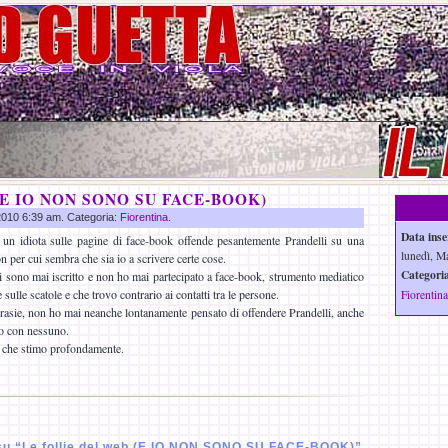
eb (E IO NON SONO SU FACE-BOOK)
 2010 6:39 am. Categoria:
Fiorentina
.
Data inse
un idiota sulle pagine di face-book offende pesantemente Prandelli su una
lunedì, M
 per cui sembra che sia io a scrivere certe cose.
Categoria
i sono mai iscritto e non ho mai partecipato a face-book, strumento mediatico
sulle scatole e che trovo contrario ai contatti tra le persone.
Fiorentina
ncrasie, non ho mai neanche lontanamente pensato di offendere Prandelli, anche
o con nessuno.
 che stimo profondamente.
u “Le follie del web (E IO NON SONO SU FACE-BOOK)”