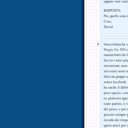
oppure vuoi veni
RISPOSTA
No, quello sono i
Ciao,
David
ha s
baraccobama
Maggio 3rd, 2010 a
innanzitutto ho 
faccio i miei pi
invenzione..non c
ad essere usato a
fatto un gruppo 
senza facebook. 
ha anche il difet
poco spazio. com
tu. piuttosto qu
tante partite, 
del gioco. e poi
giocato sempre pe
ricordo dei rimp
queto non è per 