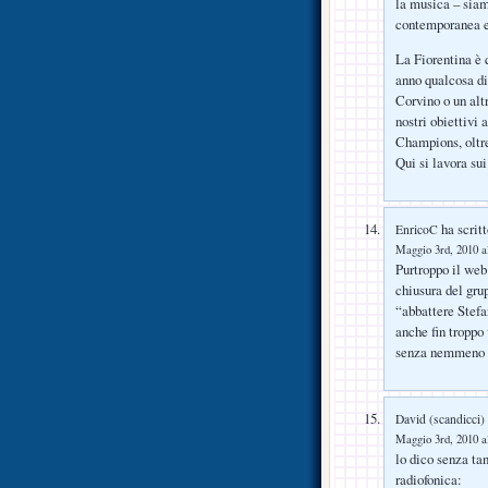
la musica – siamo
contemporanea e 
La Fiorentina è 
anno qualcosa di 
Corvino o un altr
nostri obiettivi 
Champions, oltre
Qui si lavora sui
ha scritt
EnricoC
Maggio 3rd, 2010 a
Purtroppo il web
chiusura del grup
“abbattere Stefa
anche fin troppo 
senza nemmeno la
David (scandicci)
Maggio 3rd, 2010 a
lo dico senza tan
radiofonica: