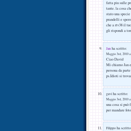
fatta piu sulle p
tante. la cosa ch
stato una speci
prandelli e spero
che a rtv38 il t
gli rispondi a to
ha scritto:
Jan
Maggio 3rd, 2010 a
Ciao David
Mi chiamo Jan e 
persona da parte
ps.Idioti si tro
ha scritto:
gavi
Maggio 3rd, 2010 a
una cosa si può f
per mandare foto
ha scritto
Filippo