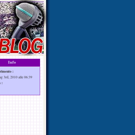
Info
rimento :
ag 3rd, 2010 alle 06:39
 :