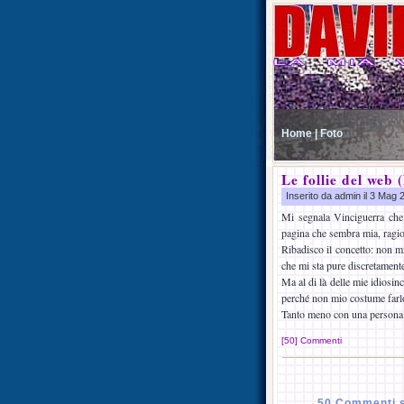
Home |
Foto
Le follie del w
Inserito da admin il 3 Mag
Mi segnala Vinciguerra che 
pagina che sembra mia, ragion
Ribadisco il concetto: non m
che mi sta pure discretamente 
Ma al di là delle mie idiosi
perché non mio costume farl
Tanto meno con una persona
[50] Commenti
50 Commenti s