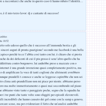
re a raccontarci che anche in questo caso ti hanno rubato l’identità…
o, è il mio terzo lavor: dj e cantante di successo!
critto:
lle 10:52
letto solo adesso quello che è successo all’immonda bestia e gli
u sinceri auguri di pronta guarigione! secondo me facebook è una bella
apisco perchè tu ce l’abbia cosi tanto con lui. è chiaro che si presta
nche da dei deficenti di cui il piu grosso è senz’altro quello che ha
addirittura contro borgonovo. lui andrebbe preso a mazzate con o
internet è una grande invenzione quasi completamente positiva, ma
to di amplificare la voce di tanti coglioni che altrimenti avrebbero
unque prandelli t conosce e anche se leggesse capirebbe che non sei
esto clima anti-prandelliano non mi piace per niente. abbiamo perso
è vero ma molte immeritatamente e quasi mai soccombendo sul piano
 ne abbiamo vinte tante e pareggiate poche, segno che la squadra ha
r i tre punti che tante volte sono sfuggiti per episodi sfavorevoli.
alli incredibili che hanno causato dei gol come con la samp a genova.
cercare scuse, ma per evidenziare il fatto che un’analisi andrebbe