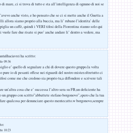
 di mare, ci si trova di tutto e sta all’intelligenza di ognuno di noi se
 l’avevo anche visto, e ho pensato che se ci si mette anche il Guetta a
li allora siamo proprio alla buccia, ma li’ rubano l’identita’ delle
iglia un caffè, quindi i VERI tifosi della Fiorentina stanno solo qui
 si vuole fare due risate si puo’ anche andare li’ dentro a vedere, ma
ha scritto:
antafihaciavrei
lle 09:36
iglio e’ quello di segnalare a chi di dovere questo gruppo.la volta
o pure io di pesanti offese nei riguardi del nostro mister.oltretutto ci
ifosi come me che credono sia proprio tu,a diffondere e scrivere tali
re un’altra cosa che e’ successa l’altro sera su FB,un deficiente ha
to un gruppo con scritto”abbattete stefano borgonovo”,spero che la tua
 fare qualcosa per denunciare questo mentecatto.w borgonovo,sempre
to:
lle 10:23