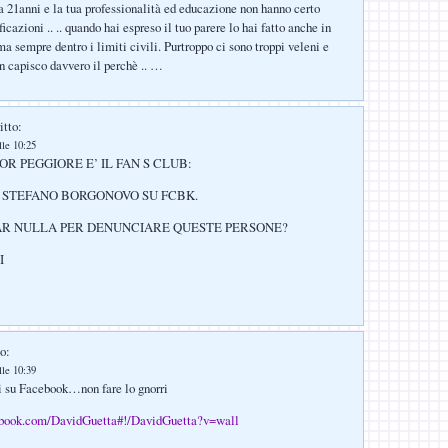
a 21anni e la tua professionalità ed educazione non hanno certo
ficazioni .. .. quando hai espreso il tuo parere lo hai fatto anche in
a sempre dentro i limiti civili. Purtroppo ci sono troppi veleni e
 capisco davvero il perchè .. …
itto:
lle 10:25
R PEGGIORE E’ IL FAN S CLUB:
STEFANO BORGONOVO SU FCBK.
FAR NULLA PER DENUNCIARE QUESTE PERSONE?
I
o:
lle 10:39
i su Facebook…non fare lo gnorri
ebook.com/DavidGuetta#!/DavidGuetta?v=wall