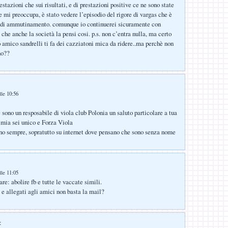
restazioni che sui risultati, e di prestazioni positive ce ne sono state
e mi preoccupa, è stato vedere l’episodio del rigore di vargas che è
e di ammutinamento. comunque io continuerei sicuramente con
 che anche la società la pensi cosi. p.s. non c’entra nulla, ma certo
uo amico sandrelli ti fa dei cazziatoni mica da ridere..ma perchè non
no??
lle 10:56
sono un resposabile di viola club Polonia un saluto particolare a tua
 mia sei unico e Forza Viola
vano sempre, sopratutto su internet dove pensano che sono senza nome
lle 11:05
are: abolire fb e tutte le vaccate simili.
 e allegati agli amici non basta la mail?
: