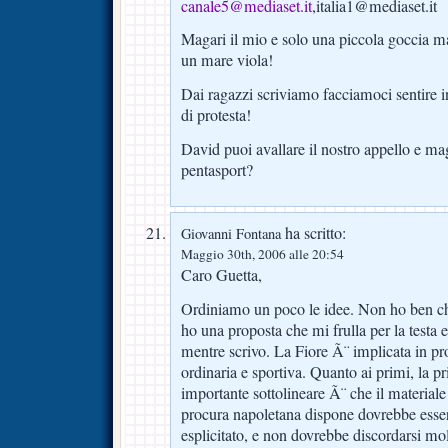
canale5@mediaset.it
,italia1@mediaset.it
Magari il mio e solo una piccola goccia 
un mare viola!
Dai ragazzi scriviamo facciamoci sentire 
di protesta!
David puoi avallare il nostro appello e maga
pentasport?
ha scritto:
Giovanni Fontana
Maggio 30th, 2006 alle 20:54
Caro Guetta,
Ordiniamo un poco le idee. Non ho ben ch
ho una proposta che mi frulla per la testa e
mentre scrivo. La Fiore Ã¨ implicata in pr
ordinaria e sportiva. Quanto ai primi, la p
importante sottolineare Ã¨ che il materiale 
procura napoletana dispone dovrebbe esser
esplicitato, e non dovrebbe discordarsi mol