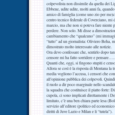
colpevolista non dissimile da quella dei Li
Ebbene, udite udite, molti anni fa, quand
amico di famiglia (come uno zio per me)ch
centro tecnico federale di Coverciano, mi di
marcio, ma che non si poteva fare niente p
perdere. Non solo. Mi disse a dimostrazion
cambiamento che “qualcuno” (mi immagin
“tutto” ad un giornalista: Oliviero Beha, 
dimostrato molto interessato alle notizie.
Ora devo confessare che, sentirlo dopo tant
censore mi ha fatto sorridere e pensare….
Quanti che, oggi, si fingono stupiti e cens
Allora se così è la risposta di Mentana la t
media vogliono l’accusa, i censori che con
all’opinione pubblica dei colpevoli. Quind
il ruolo a dir poco marginale nello scandal
la squadra che costituisce il piatto forte: D
cupola, ci sono implicati direttamente i Del
limitato, c’è una ben chiara parte lesa (Bo
servizio all’editore (politico ed economico
diritti di Juve Lazio e Milan e li “tutela”).