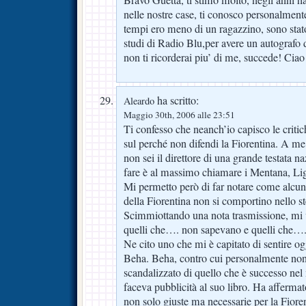
nelle nostre case, ti conosco personalment
tempi ero meno di un ragazzino, sono stat
studi di Radio Blu,per avere un autografo
non ti ricorderai piu’ di me, succede! Ciao
ha scritto:
Aleardo
Maggio 30th, 2006 alle 23:51
Ti confesso che neanch’io capisco le critic
sul perché non difendi la Fiorentina. A me 
non sei il direttore di una grande testata n
fare è al massimo chiamare i Mentana, L
Mi permetto però di far notare come alcuni g
della Fiorentina non si comportino nello 
Scimmiottando una nota trasmissione, mi ve
quelli che…. non sapevano e quelli che….
Ne cito uno che mi è capitato di sentire o
Beha. Beha, contro cui personalmente non 
scandalizzato di quello che è successo ne
faceva pubblicità al suo libro. Ha afferma
non solo giuste ma necessarie per la Fioren