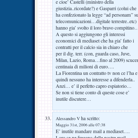
e cioe’ Castelli (ministro della
giustizia..ricordate?) e Gasparri (colui che
ha confezionato la legge “ad personam” su
telecomunicazioni…digitale terrestre..etc)
hanno gia’ svolto il loro bravo compitino
A questo si aggiungono gli interessi
economici di mediaset che ha gia’ fatto i
contratti per il calcio sia in chiaro che
per il dig. terr. (con, guarda caso, Juve,
Milan, Lazio, Roma…fino al 2009) scuce
centinaia di milioni di euro….
La Fiorentina un contratto tv non ce l’ha e
quindi nessuno ha interesse a difenderla..
Anzi… e’ il perfetto capro espiatorio…
Se non si tiene conto di queste cose e’
inutile discutere…
ha scritto:
Alessandro V
Maggio 31st, 2006 alle 07:38
E’ inutile mandare mail a mediaset….
Loro se ne fregano delle nostre mail..