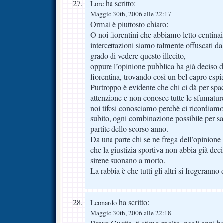
ha scritto:
Lore
Maggio 30th, 2006 alle 22:17
Ormai è piuttosto chiaro:
O noi fiorentini che abbiamo letto centinaia
intercettazioni siamo talmente offuscati da
grado di vedere questo illecito,
oppure l’opinione pubblica ha già deciso d
fiorentina, trovando così un bel capro espia
Purtroppo è evidente che chi ci dà per spac
attenzione e non conosce tutte le sfumatur
noi tifosi conosciamo perchè ci ricordiamo 
subito, ogni combinazione possibile per sal
partite dello scorso anno.
Da una parte chi se ne frega dell’opinione 
che la giustizia sportiva non abbia già dec
sirene suonano a morto.
La rabbia è che tutti gli altri si fregeranno d
ha scritto:
Leonardo
Maggio 30th, 2006 alle 22:18
Bravo Guetta, ti stimo molto, negli anni ha