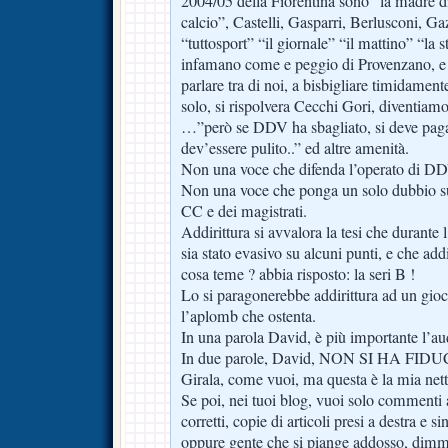
2004/05 della Fiorentina sono “la madre di
calcio”, Castelli, Gasparri, Berlusconi, Ga
“tuttosport” “il giornale” “il mattino” “la s
infamano come e peggio di Provenzano, e n
parlare tra di noi, a bisbigliare timidamen
solo, si rispolvera Cecchi Gori, diventiamo t
…”però se DDV ha sbagliato, si deve pagar
dev’essere pulito..” ed altre amenità.
Non una voce che difenda l’operato di DD
Non una voce che ponga un solo dubbio su
CC e dei magistrati.
Addirittura si avvalora la tesi che durante 
sia stato evasivo su alcuni punti, e che ad
cosa teme ? abbia risposto: la seri B !
Lo si paragonerebbe addirittura ad un gioc
l’aplomb che ostenta.
In una parola David, è più importante l’au
In due parole, David, NON SI HA FIDU
Girala, come vuoi, ma questa è la mia net
Se poi, nei tuoi blog, vuoi solo commenti a
corretti, copie di articoli presi a destra e sini
oppure gente che si piange addosso, dimme