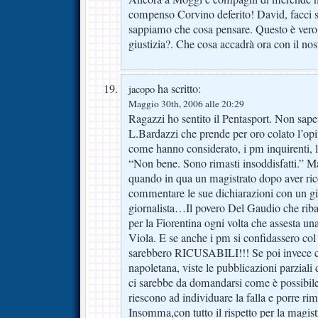
compenso Corvino deferito! David, facci 
sappiamo che cosa pensare. Questo è vero
giustizia?. Che cosa accadrà ora con il no
ha scritto:
jacopo
Maggio 30th, 2006 alle 20:29
Ragazzi ho sentito il Pentasport. Non sape
L.Bardazzi che prende per oro colato l’op
come hanno considerato, i pm inquirenti, 
“Non bene. Sono rimasti insoddisfatti.” 
quando in qua un magistrato dopo aver ric
commentare le sue dichiarazioni con un gi
giornalista…Il povero Del Gaudio che riba
per la Fiorentina ogni volta che assesta una
Viola. E se anche i pm si confidassero col
sarebbero RICUSABILI!!! Se poi invece c’
napoletana, viste le pubblicazioni parziali
ci sarebbe da domandarsi come è possibile
riescono ad individuare la falla e porre rim
Insomma,con tutto il rispetto per la magist