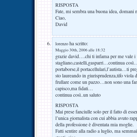
RISPOSTA
Fate, mi sembra una buona idea, domani ne
Ciao,
David
ha scritto:
lorenzo
Maggio 30th, 2006 alle 18:32
grazie david….chi ti infama per me vale i 
stagliano,castelli,gasparri…continua così…s
portaborse,il portacellulari,l’autista…ti 
sto laureando in giurisprudenza,tifo viola
frullare come un pazzo…non sono una fanci
capisco,ma fidati…
continua così..un saluto
RISPOSTA
Mai prese fanciulle solo per il fatto di esse
l’unica giornalista con cui abbia avuto rapp
della professione è diventata mia moglie.
Fatti sentire alla radio a luglio, ma semmai