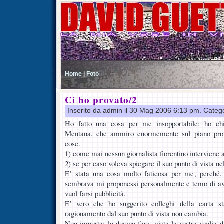
Home |
Foto
Ci ho provato/2
Inserito da admin il 30 Mag 2006 6:13 pm. Categ
Ho fatto una cosa per me insopportabile: ho ch
Mentana, che ammiro enormemente sul piano profe
cose.
1) come mai nessun giornalista fiorentino interviene 
2) se per caso voleva spiegare il suo punto di vista ne
E’ stata una cosa molto faticosa per me, perché, 
sembrava mi proponessi personalmente e temo di aver
vuol farsi pubblicità.
E’ vero che ho suggerito colleghi della carta s
ragionamento dal suo punto di vista non cambia.
Non importa: lo dovevo fare, vista la vostra voglia di