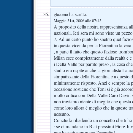
ha scritto:
giacomo
Maggio 31st, 2006 alle 07:45
A proposito della nostra rappresentanza all
nazionali. Ieri sera mi sono visto un pezzo 
7. Ad un certo punto ho snetito quel fazios
in questa vicenda per la Fiorentina la vera
, a parte il fatto che questo fazioso tromb
Milan esce completamente dalla realtà e 
i Della Valle per partito preso , la cosa ch
studio era ospite anche la giornalista Laura
simpatizzante della Fiorentina e a questo d
minimamente risposto. Anzi è sempre la p
occasione sostiene che Toni si è già accor
molto critica con Della Valle.Caro David s
non troviamo niente di meglio che questa q
come loro allora è meglio che in queste tr
nessuno.
Concludo ribadendo un concetto che ti ho 
: se ci mandano in B ai prossimi Fiore-J
non basterà nemmeno l’esercito!