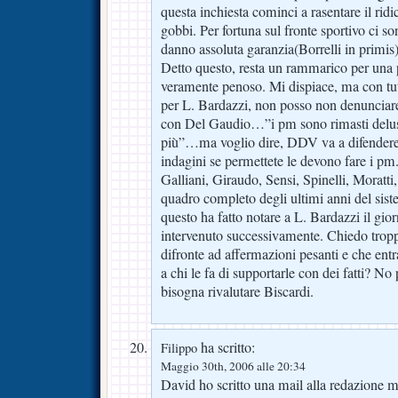
questa inchiesta cominci a rasentare il ridi
gobbi. Per fortuna sul fronte sportivo ci 
danno assoluta garanzia(Borrelli in primis)
Detto questo, resta un rammarico per una 
veramente penoso. Mi dispiace, ma con tut
per L. Bardazzi, non posso non denunciare
con Del Gaudio…”i pm sono rimasti delusi
più”…ma voglio dire, DDV va a difendere 
indagini se permettete le devono fare i pm
Galliani, Giraudo, Sensi, Spinelli, Moratti, 
quadro completo degli ultimi anni del sist
questo ha fatto notare a L. Bardazzi il gio
intervenuto successivamente. Chiedo tropp
difronte ad affermazioni pesanti e che entr
a chi le fa di supportarle con dei fatti? No
bisogna rivalutare Biscardi.
ha scritto:
Filippo
Maggio 30th, 2006 alle 20:34
David ho scritto una mail alla redazione m