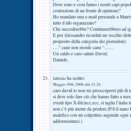
Dove sono e cosa fanno i nostri capi-popol
costruzione di un fronte di opinione?
Ho mandato una e-mail personale a Matrix;
tutto il tifo organizzato?
Che succederebbe? Continuerebbero ad ig
E poi Alessandro ricordati un vecchio det
proposito della categoria dei giornalisti):
….” cane non morde cane “……
Un caldo e caro saluto David,
Daniele.
ha scritto:
fabrizio
Maggio 30th, 2006 alle 21:24
caro david io non mi preoccuperei più di ta
si deve solo fare ciò che hanno fatto a me
eventi tipo X-file)ecc,ecc, si taglia l’italia
non c’è più niente da perdere.(P.S:il nano
malefico con un colpettino augurale ogni 
addormentarci.)