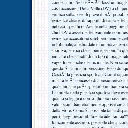
conosciamo. Se cosÃ¬ Ã¨, fossi un magist
cosa accusare i Della Valle (DV) o chi per 
giudica sulla base di prove il piÃ¹ possibil
evidenze chiare, di rapporti di causa effe
nel caso specifico. Anche nella peggiore de
che i DV avessero effettivamente commesso 
evidenze accusatorie sarebbero tenui e ce
in tribunale, alle bordate di un bravo avvoc
sportiva, le voci che si percepiscono in qu
indicare che si tratti di un tipo di magistrat
vago, forse anche discrezionale. Non so s
questa Ã¨ la mia impressione. Ecco dunq
CosâÃ¨ la giustizia sportiva? Come ragi
misura le Ã¨ concesso di âpresumereâ? an
qualcuno che puÃ² spiegarlo in maniera s
Lâambito della giustizia sportiva deve es
quanto si legge e non voglio ora riassume
valutazioni diametralmente opposte circa 
della Fiore. ComâÃ¨ possibile tanta dispa
personaggi presumibilmente âdel ramoâ?
francamente assurdo: possibile che ancora 