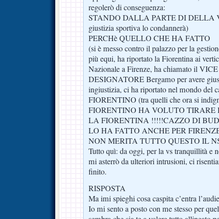
regolerò di conseguenza:
STANDO DALLA PARTE DI DELLA VAL
giustizia sportiva lo condannerà)
PERCHè QUELLO CHE HA FATTO
(si è messo contro il palazzo per la gestione 
più equi, ha riportato la Fiorentina ai vertic
Nazionale a Firenze, ha chiamato il VICE
DESIGNATORE Bergamo per avere giustiz
ingiustizia, ci ha riportato nel mondo d
FIORENTINO (tra quelli che ora si ind
FIORENTINO HA VOLUTO TIRARE 
LA FIORENTINA !!!!!CAZZO DI BUD
LO HA FATTO ANCHE PER FIRENZE
NON MERITA TUTTO QUESTO IL NS
Tutto quì: da oggi, per la vs tranquillità e n
mi asterrò da ulteriori intrusioni, ci risen
finito.
RISPOSTA
Ma imi spieghi cosa caspita c’entra l’audi
Io mi sento a posto con me stesso per quel
sembra che sia te a volere tutto allineato 