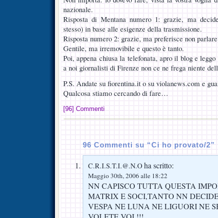
nazionale.
Risposta di Mentana numero 1: grazie, ma decide
stesso) in base alle esigenze della trasmissione.
Risposta numero 2: grazie, ma preferisce non parlare 
Gentile, ma irremovibile e questo è tanto.
Poi, appena chiusa la telefonata, apro il blog e leggo 
a noi giornalisti di Firenze non ce ne frega niente de
P.S. Andate su fiorentina.it o su violanews.com e gua
Qualcosa stiamo cercando di fare…
[96] Commenti
96 Commenti su “Ci ho provato/2”
ha scritto:
C.R.I.S.T.I.@.N.O
Maggio 30th, 2006 alle 18:22
NN CAPISCO TUTTA QUESTA IMP
MATRIX E SOCI,TANTO NN DECID
VESPA NE LUNA NE LIGUORI NE SP
VOLETE VOI !!!