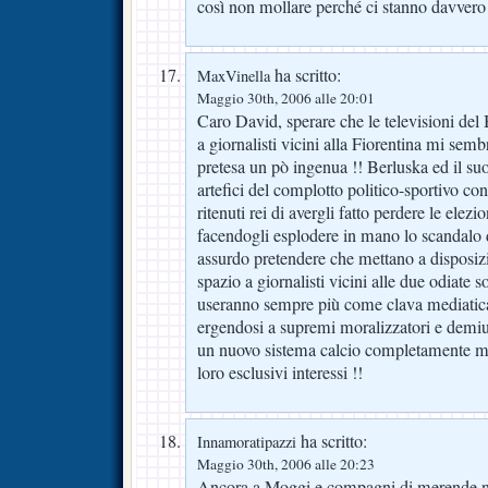
così non mollare perché ci stanno davvero
ha scritto:
MaxVinella
Maggio 30th, 2006 alle 20:01
Caro David, sperare che le televisioni del
a giornalisti vicini alla Fiorentina mi se
pretesa un pò ingenua !! Berluska ed il suo
artefici del complotto politico-sportivo
ritenuti rei di avergli fatto perdere le elez
facendogli esplodere in mano lo scandalo di
assurdo pretendere che mettano a disposi
spazio a giornalisti vicini alle due odiate 
useranno sempre più come clava mediatica 
ergendosi a supremi moralizzatori e demiur
un nuovo sistema calcio completamente me
loro esclusivi interessi !!
ha scritto:
Innamoratipazzi
Maggio 30th, 2006 alle 20:23
Ancora a Moggi e compagni di merende n