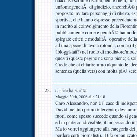
dâaccusa scritti e riscritti, letti e riletti, no
unâomogeneitÃ di giudizio, ancorchÃ© p
proposta: invitare personaggi di rilievo, esp
sportiva, che hanno espresso precedenteme
in merito al coinvolgimento della Fiorenti
pubblicamente come e perchÃ© hanno for
spiegare criteri e modalitÃ operative della
ad una specie di tavola rotonda, con te (il g
âbloggistaâ?) nel ruolo di mediatore/mod
quesiti (queste pagine ne sono piene) e sol
Credo che ci chiariremmo alquanto le ide
sentenza (quella vera) con molta piÃ¹ sere
ha scritto:
daniele
Maggio 30th, 2006 alle 21:18
Caro Alessandro, non è il caso di indispet
David, nel tuo primo intervento; devi amme
fuori, come spesso succede quando si gene
ed in parte condivisibile, il tuo secondo in
Ma io vorrei aggiungere alla categoria dei 
perdere certi giornalisti), il tifo organizzato