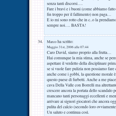
senza tanti discorsi….
Fare i bravi e i buoni (come abbiamo fatto
fin troppo per il fallimento) non paga…
E io mi sono rotto che in c..o la prendiam
sempre noi…. BASTA!
ha scritto:
Marco
Maggio 31st, 2006 alle 07:44
Caro David, siamo proprio alla frutta…
Hai comunque la mia stima, anche se pens
aspettare il verdetto della disciplinare pri
se si vuole fare pulizia non possiamo fare 
anche come i gobbi, la questione morale è
questo paese di furbetti. Anche a me piac
cava Della Valle con Borrelli ma altrettan
crescere ancora la portata dello scandalo 
mancano tanti personaggi eccellenti e meno
arrivare ai signori giocatori che ancora ogg
pulita del calcio (secondo loro ovviamente
Un saluto e continua così.