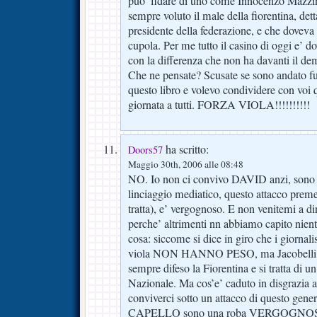
puo’ fidare di uno come Innocenzo Mazzi
sempre voluto il male della fiorentina, detta
presidente della federazione, e che doveva s
cupola. Per me tutto il casino di oggi e’ do
con la differenza che non ha davanti il 
Che ne pensate? Scusate se sono andato fu
questo libro e volevo condividere con voi
giornata a tutti. FORZA VIOLA!!!!!!!!!!
ha scritto:
Doors57
Maggio 30th, 2006 alle 08:48
NO. Io non ci convivo DAVID anzi, sono 
linciaggio mediatico, questo attacco preme
tratta), e’ vergognoso. E non venitemi a di
perche’ altrimenti nn abbiamo capito nien
cosa: siccome si dice in giro che i giornali
viola NON HANNO PESO, ma Jacobelli? 
sempre difeso la Fiorentina e si tratta di un 
Nazionale. Ma cos’e’ caduto in disgrazia a
conviverci sotto un attacco di questo gener
CAPELLO sono una roba VERGOGNOSA