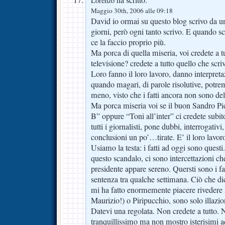
Lorenzo
Maggio 30th, 2006 alle 09:18
David io ormai su questo blog scrivo da un
giorni, però ogni tanto scrivo. E quando sc
ce la faccio proprio più.
Ma porca di quella miseria, voi credete a t
televisione? credete a tutto quello che scri
Loro fanno il loro lavoro, danno interpretaz
quando magari, di parole risolutive, pot
meno, visto che i fatti ancora non sono del 
Ma porca miseria voi se il buon Sandro Pic
B” oppure “Toni all’inter” ci credete subi
tutti i giornalisti, pone dubbi, interrogativ
conclusioni un po’…tirate. E’ il loro lavor
Usiamo la testa: i fatti ad oggi sono questi
questo scandalo, ci sono intercettazioni che 
presidente appare sereno. Quersti sono i fat
sentenza tra qualche settimana. Ciò che d
mi ha fatto enormemente piacere rivedere 
Maurizio!) o Piripucchio, sono solo illazio
Datevi una regolata. Non credete a tutto. 
tranquillissimo ma non mostro isterisimi ad