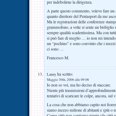
per indebolirne la dirigenza.
A parte questo commento, volevo fare un 
quanto direttore del Pentasport da me ascol
Ma le registrazioni delle conferenze stampa
grammofono, a volte si sente un bisbiglio 
sempre qualità scadentissima. Ma con tutti
si può fare di meglio … io non mi intendo
un “pochino” e sono convinto che i mezzi
ci sono …
Francesco M.
ha scritto:
Lanny
Maggio 30th, 2006 alle 09:06
Io non so voi, ma ho deciso di staccare.
Niente più trasmissioni d’approfondimento
tentativi di scaricare le colpe, ancora, sul v
La cosa che non abbiamo capito noi fiore
siamo mezzo milione di abitanti e (più o me
Come città non contiamo niente (da città r