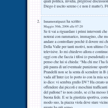
quali politica, invidia, pregresse discussi
Diego è uscito sereno ( e non è matto!)
ha scritto:
Innamoratipazzi
Maggio 30th, 2006 alle 07:20
Se ti vai a riguardare i primi interventi ch
noterai con rammarico, immagino, che mol
andare a controllare perchè il dovere mi c
Della Valle per tanti motivi, non ultimo l’
televisive. Io mi chiedevo allora e contin
oggi con che faccia i tifosi (o pseudotali)
penso che lui si chieda: “Ma chi me l’ha fa
più paura di un’eventuale punizione sporti
Prandelli non se la senta di scendere in B 
vada all’Inter (ce lo porto io con la mia 
io dico: vi sembra grullo DV? Ha creato un
offendere dai piccoli e meschini trafficanti
del pallone? io non credo, se ci ha messo l
buona fede. E se la giustizia sportiva, com
modo suo, la piazza viola deve stare vicino
niente ha più senso.