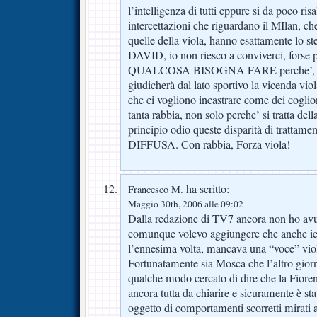
l’intelligenza di tutti eppure si da poco ris
intercettazioni che riguardano il MIlan, c
quelle della viola, hanno esattamente lo st
DAVID, io non riesco a conviverci, forse 
QUALCOSA BISOGNA FARE perche’, con tu
giudicherà dal lato sportivo la vicenda viol
che ci vogliono incastrare come dei cogl
tanta rabbia, non solo perche’ si tratta del
principio odio queste disparità di tratta
DIFFUSA. Con rabbia, Forza viola!
ha scritto:
Francesco M.
Maggio 30th, 2006 alle 09:02
Dalla redazione di TV7 ancora non ho av
comunque volevo aggiungere che anche ier
l’ennesima volta, mancava una “voce” viol
Fortunatamente sia Mosca che l’altro giorn
qualche modo cercato di dire che la Fiore
ancora tutta da chiarire e sicuramente è sta
oggetto di comportamenti scorretti mirati a