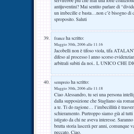
servirebbe più che mai una forte coalizione d
antijuventini? Mai sentito parlare di “divi
un imbecille e basta…non c’è bisogno di d
sproposito. Saluti
ha scritto:
france
Maggio 30th, 2006 alle 11:16
Jacobelli non è tifoso viola, tifa ATALA
difeso al processo l anno scorso evidenzi
arbitrali subiti da noi.. L UNICO CH
ha scritto:
sempreio
Maggio 30th, 2006 alle 11:18
Ciao Alessandro, tu sei una persona intellig
dalla supposizione che Stagliano sia roma
a te. Ti do ragione… l’imbecillità è trasver
schieramento. Purtroppo siamo già al tutti 
istigato da chi ne aveva interesse. Saranno 
brutta storia lascerà per anni, comunque v
peccato. Ciao.