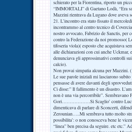
schierato per la Fiorentina, riporto un piccol
“IMMORTALI” di Gaetano Lodà, “Era sa
Mazzini rientrava da Lugano dove aveva seg
21. L’incontro era stato fissato il mercole
incontrammo al centro tecnico di Coverci
nostro avvocato, Fabrizio de Sanctis, per 
contro la Federazione da noi promosso( Lod
tifoseria viola)( esposto che acquistava se
alle dichiarazioni con cui anche Uckmar, e
denunciava gli approssimativi controlli sui 
calcio).
Non provai simpatia alcuna per Mazzini. (
Le sue parole iniziali mi lasciarono subit
pensasse di avere davanti degli sprovveduti
Ci disse:” Il fallimento è un disastro. L’a
non è una via percorribile”. Sembravano P
Gori………………Si Scaglio’ contro Lucia
dimenticava di parlare di Sconcerti, difen
Zerounian…..Mi sembrava tutto molto str
possibilita’: o non conosceva bene le vice
“linea” ben precisa da seguire. etc etc.” A