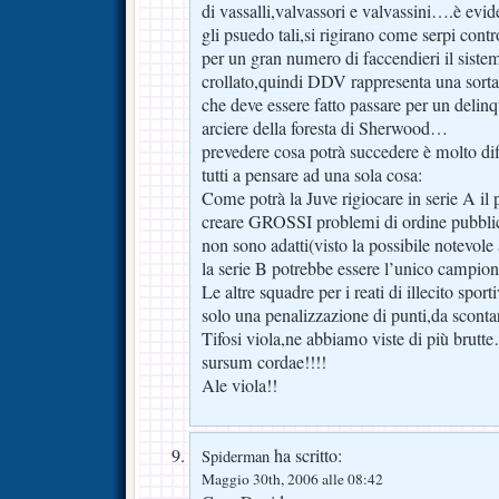
di vassalli,valvassori e valvassini….è evide
gli psuedo tali,si rigirano come serpi co
per un gran numero di faccendieri il sistem
crollato,quindi DDV rappresenta una sorta
che deve essere fatto passare per un delinq
arciere della foresta di Sherwood…
prevedere cosa potrà succedere è molto diff
tutti a pensare ad una sola cosa:
Come potrà la Juve rigiocare in serie A i
creare GROSSI problemi di ordine pubblic
non sono adatti(visto la possibile notevole 
la serie B potrebbe essere l’unico campio
Le altre squadre per i reati di illecito spo
solo una penalizzazione di punti,da scont
Tifosi viola,ne abbiamo viste di più brutt
sursum cordae!!!!
Ale viola!!
ha scritto:
Spiderman
Maggio 30th, 2006 alle 08:42