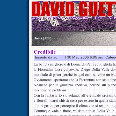
Home |
Foto
Credibile
Inserito da admin il 30 Mag 2006 6:05 am. Categ
La battuta migliore è di Leonardo Petri ed io gliela h
la Fiorentina fosse colpevole, Diego Della Valle dov
mondiale di poker perché in quel caso sarebbe un blu
Ovviamente speriamo che la Fiorentina non sia colpe
Neanche per la giustizia sportiva, perché sul pian
molti meno problemi.
Con la fantasia io sto volando all’eventuale prossimo
e Borrelli: darei chissà cosa per essere in quella sta
alle risposte, per percepire il clima che si respira in
Comunque vada a finire, va dato atto ai Della Valle 
altri (Mencucci, nella fattispecie), al contrario di q