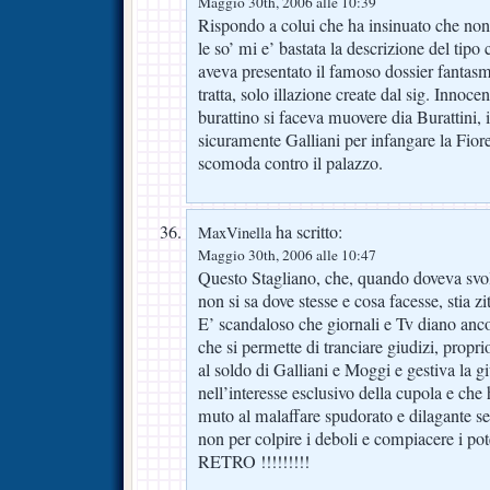
Maggio 30th, 2006 alle 10:39
Rispondo a colui che ha insinuato che non
le so’ mi e’ bastata la descrizione del tipo
aveva presentato il famoso dossier fantasma
tratta, solo illazione create dal sig. Inno
burattino si faceva muovere dia Burattini,
sicuramente Galliani per infangare la Fior
scomoda contro il palazzo.
ha scritto:
MaxVinella
Maggio 30th, 2006 alle 10:47
Questo Stagliano, che, quando doveva svol
non si sa dove stesse e cosa facesse, stia zi
E’ scandaloso che giornali e Tv diano anco
che si permette di tranciare giudizi, propri
al soldo di Galliani e Moggi e gestiva la gi
nell’interesse esclusivo della cupola e che 
muto al malaffare spudorato e dilagante s
non per colpire i deboli e compiacere i po
RETRO !!!!!!!!!