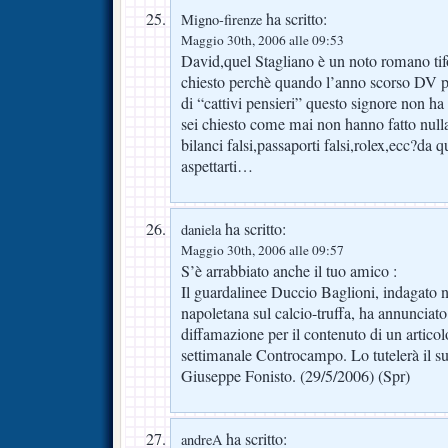
ha scritto:
Migno-firenze
Maggio 30th, 2006 alle 09:53
David,quel Stagliano è un noto romano ti
chiesto perchè quando l’anno scorso DV p
di “cattivi pensieri” questo signore non ha
sei chiesto come mai non hanno fatto nulla
bilanci falsi,passaporti falsi,rolex,ecc?da 
aspettarti…
ha scritto:
daniela
Maggio 30th, 2006 alle 09:57
S’è arrabbiato anche il tuo amico :
Il guardalinee Duccio Baglioni, indagato n
napoletana sul calcio-truffa, ha annunciat
diffamazione per il contenuto di un articol
settimanale Controcampo. Lo tutelerà il su
Giuseppe Fonisto. (29/5/2006) (Spr)
ha scritto:
andreA