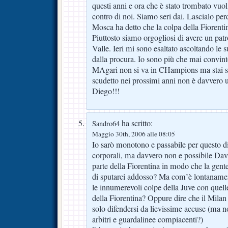
questi anni e ora che è stato trombato vuol f
contro di noi. Siamo seri dai. Lascialo pe
Mosca ha detto che la colpa della Fiorentin
Piuttosto siamo orgogliosi di avere un pa
Valle. Ieri mi sono esaltato ascoltando le 
dalla procura. Io sono più che mai convint
MAgari non si va in CHampions ma stai sic
scudetto nei prossimi anni non è davvero 
Diego!!!
ha scritto:
Sandro64
Maggio 30th, 2006 alle 08:05
Io sarò monotono e passabile per questo di
corporali, ma davvero non e possibile Dav
parte della Fiorentina in modo che la gent
di sputarci addosso? Ma com’è lontaname
le innumerevoli colpe della Juve con quelle
della Fiorentina? Oppure dire che il Milan
solo difendersi da lievissime accuse (ma no
arbitri e guardalinee compiacenti?)