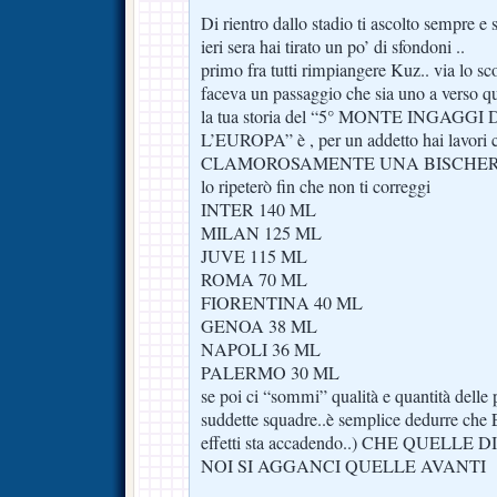
Di rientro dallo stadio ti ascolto sempre 
ieri sera hai tirato un po’ di sfondoni ..
primo fra tutti rimpiangere Kuz.. via lo s
faceva un passaggio che sia uno a verso qui
la tua storia del “5° MONTE INGAG
L’EUROPA” è , per un addetto hai lavori 
CLAMOROSAMENTE UNA BISCHERATA.. l
lo ripeterò fin che non ti correggi
INTER 140 ML
MILAN 125 ML
JUVE 115 ML
ROMA 70 ML
FIORENTINA 40 ML
GENOA 38 ML
NAPOLI 36 ML
PALERMO 30 ML
se poi ci “sommi” qualità e quantità delle p
suddette squadre..è semplice dedurre ch
effetti sta accadendo..) CHE QUELL
NOI SI AGGANCI QUELLE AVANTI