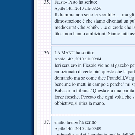
ha scritto:
Fausto- Prato
Aprile 14th, 2010 alle 08:56
Il dramma non sono le sconfitte…..ma gli
dimostrazione è che siamo diventati un pubb
mediocrità! Che schifo…..e ci credo che la
tifosi non hanno ambizioni! Siamo tutti as
ha scritto:
LA MANU
Aprile 14th, 2010 alle 09:04
Ieri sera ero in Fiesole vicino al gazebo 
emozionato di certo piu’ questo che la pa
domando ma se come dice Prandelli,Vargas
bene,me lo metti in campo e perche’ mi s
Babacar in tribuna? Questa era una partita
forze fresche. Peccato che ogni volta che 
obbiettivo,si ritira la mano.
ha scritto:
emilio firenze
Aprile 14th, 2010 alle 09:09
..miagolio, cui si è aggiunto quello dell’al