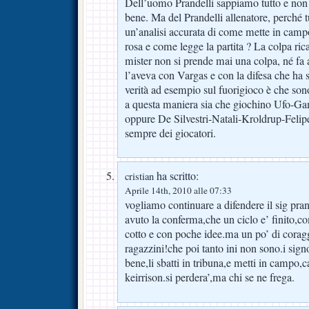
Dell’uomo Prandelli sappiamo tutto e non
bene. Ma del Prandelli allenatore, perché tu
un’analisi accurata di come mette in campo 
rosa e come legge la partita ? La colpa ric
mister non si prende mai una colpa, né fa au
l’aveva con Vargas e con la difesa che ha s
verità ad esempio sul fuorigioco è che so
a questa maniera sia che giochino Ufo-G
oppure De Silvestri-Natali-Kroldrup-Felipe
sempre dei giocatori.
ha scritto:
cristian
Aprile 14th, 2010 alle 07:33
vogliamo continuare a difendere il sig pra
avuto la conferma,che un ciclo e’ finito,c
cotto e con poche idee.ma un po’ di coragg
ragazzini!che poi tanto ini non sono.i sign
bene,li sbatti in tribuna,e metti in campo,c
keirrison.si perdera’,ma chi se ne frega.