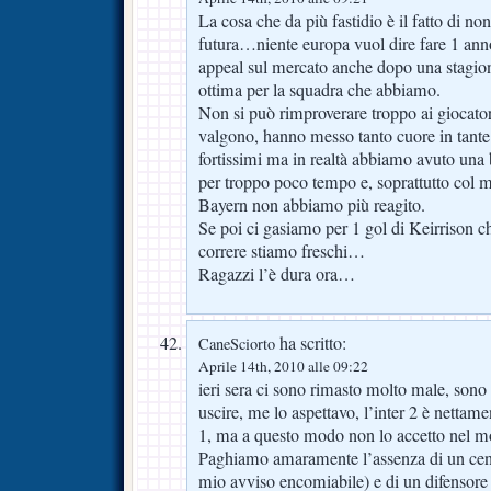
La cosa che da più fastidio è il fatto di no
futura…niente europa vuol dire fare 1 ann
appeal sul mercato anche dopo una stagi
ottima per la squadra che abbiamo.
Non si può rimproverare troppo ai giocato
valgono, hanno messo tanto cuore in tante
fortissimi ma in realtà abbiamo avuto una 
per troppo poco tempo e, soprattutto col mo
Bayern non abbiamo più reagito.
Se poi ci gasiamo per 1 gol di Keirrison c
correre stiamo freschi…
Ragazzi l’è dura ora…
ha scritto:
CaneSciorto
Aprile 14th, 2010 alle 09:22
ieri sera ci sono rimasto molto male, sono 
uscire, me lo aspettavo, l’inter 2 è nettame
1, ma a questo modo non lo accetto nel m
Paghiamo amaramente l’assenza di un cen
mio avviso encomiabile) e di un difensore 