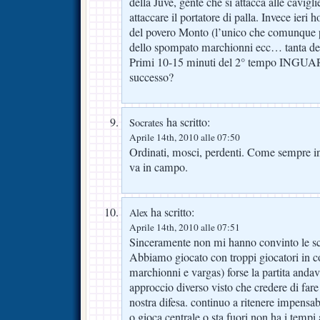
della Juve, gente che si attacca alle cavigl
attaccare il portatore di palla. Invece ieri
del povero Monto (l’unico che comunque pr
dello spompato marchionni ecc… tanta de
Primi 10-15 minuti del 2° tempo INGUA
successo?
ha scritto:
Socrates
Aprile 14th, 2010 alle 07:50
Ordinati, mosci, perdenti. Come sempre i
va in campo.
ha scritto:
Alex
Aprile 14th, 2010 alle 07:51
Sinceramente non mi hanno convinto le sce
Abbiamo giocato con troppi giocatori in co
marchionni e vargas) forse la partita anda
approccio diverso visto che credere di far
nostra difesa. continuo a ritenere impensabi
o gioca centrale o sta fuori non ha i tempi 