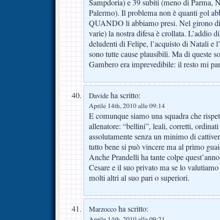
Sampdoria) e 39 subiti (meno di Parma, N
Palermo). Il problema non è quanti gol a
QUANDO li abbiamo presi. Nel girono di r
varie) la nostra difesa è crollata. L’addio d
deludenti di Felipe, l’acquisto di Natali e 
sono tutte cause plausibili. Ma di queste so
Gambero era imprevedibile: il resto mi par
ha scritto:
Davide
Aprile 14th, 2010 alle 09:14
E comunque siamo una squadra che rispett
allenatore: “bellini”, leali, corretti, ordin
assolutamente senza un minimo di cattiveri
tutto bene si può vincere ma al primo guaio
Anche Prandelli ha tante colpe quest’anno
Cesare e il suo privato ma se lo valutia
molti altri al suo pari o superiori.
ha scritto:
Marzocco
Aprile 14th, 2010 alle 09:21