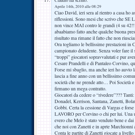
Claudio
Aprile 14th, 2010 alle 08:29
Ciao David, ieri sera al rientro a casa ho a
riflessioni. Sono mesi che scrivo che
non vince MAI contro le grandi (4 su 42!!!
abaabiamo fatto anche qualche buona pres
risultato ma rimane il fatto che non riusci
Ora togliamo le bellissime prestazioni in
campionato deludente. Senza voler fare il s
“troppi” giocatori sopravvalutati e pur av
Cesare Prandelli e di Pantaleo Corvino, qu
Forse mi sbaglio, ma anche ieri ho auvto l
lascia a fine anno con un bellissimo comun
società che ne prende atto… Poi Società e
firmano un mega contratto.
Giocatori da cedere o “rivedere”??? Tanti
Donadel, Kerrison, Santana, Zanetti, Bolat
Gobbi. Certa la cessione di Vargas e for
LAVORO per Corvino o chi per lui. Una u
evero che Melo è stato venduto bene e da
che noi con Zanetti e in aprte Marchionni 
Conta le partite di Zanetti giocate a livell