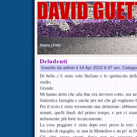
Home |
Foto
Deludenti
Inserito da admin il 14 Apr 2010 6:47 am. Catego
Di bello c’è stato solo Stefano e lo spettacolo dell
stadio.
Grande.
Mi hanno detto che alla fine era davvero cotto, ma ne 
fantastica famiglia e anche per noi che gli vogliamo 
Per il resto è stata veramente una delusione: abbiam
minuti, quelli finali del primo tempo, e poi ci siam
nettamente più forte tecnicamente.
La cosa peggiore è stata dopo aver preso la rete:
briciolo di orgoglio, se non in Montolivo e un po’ in De
Gli altri erano spenti, forse non ne avevano 