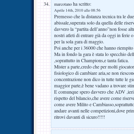
ha scritto:
marcotano
Aprile 14th, 2010 alle 08:56
Premesso che la distanza tecnica tra le due 
abissale,superata solo da quella delle riserv
davvero la “partita dell’anno”non fosse altr
nostri atleti di entrare già da oggi in feri
per la sola gara di maggio.
Poi anche per i 36000 che hanno riempito l
Ma in fondo la gara è stata lo specchio de
,soprattutto in Champions,e tanta fatica.
Mister a parte,credo che per molti giocator
fisiologico di cambiare aria,se non riescono
concentrazione non dico in tutte tutte le 
maggior parte,è bene vadano a trovare stim
E comunque spero davvero che ADV ,ieri i
rispetto del bilancio,che avere come riser
come avere Milito e Cambiasso,soprattutto
andare avanti nelle competizioni,dove prim
ritrovi davanti di sicuro!!!!!