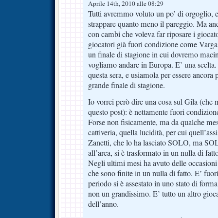
Aprile 14th, 2010 alle 08:29
Tutti avremmo voluto un po’ di orgoglio, e
strappare quanto meno il pareggio. Ma anc
con cambi che voleva far riposare i giocator
giocatori già fuori condizione come Vargas
un finale di stagione in cui dovremo macin
vogliamo andare in Europa. E’ una scelta.
questa sera, e usiamola per essere ancora 
grande finale di stagione.
Io vorrei però dire una cosa sul Gila (che 
questo post): è nettamente fuori condizion
Forse non fisicamente, ma da qualche mes
cattiveria, quella lucidità, per cui quel
Zanetti, che lo ha lasciato SOLO, ma 
all’area, si è trasformato in un nulla di fat
Negli ultimi mesi ha avuto delle occasion
che sono finite in un nulla di fatto. E’ fuo
periodo si è assestato in uno stato di for
non un grandissimo. E’ tutto un altro giocat
dell’anno.