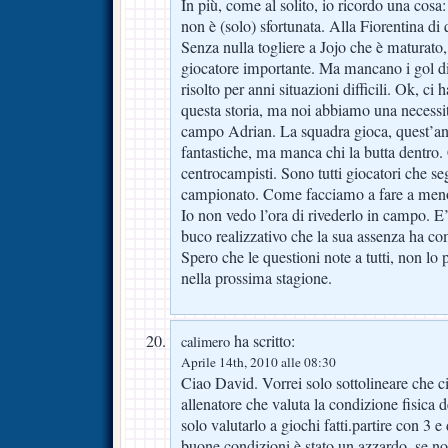
In più, come al solito, io ricordo una cosa
non è (solo) sfortunata. Alla Fiorentina 
Senza nulla togliere a Jojo che è maturato,
giocatore importante. Ma mancano i gol d
risolto per anni situazioni difficili. Ok, ci
questa storia, ma noi abbiamo una necessi
campo Adrian. La squadra gioca, quest’anno
fantastiche, ma manca chi la butta dentro.
centrocampisti. Sono tutti giocatori che s
campionato. Come facciamo a fare a meno
Io non vedo l’ora di rivederlo in campo. E’
buco realizzativo che la sua assenza ha co
Spero che le questioni note a tutti, non lo
nella prossima stagione.
ha scritto:
calimero
Aprile 14th, 2010 alle 08:30
Ciao David. Vorrei solo sottolineare che c
allenatore che valuta la condizione fisica 
solo valutarlo a giochi fatti.partire con 3 e
buone condizioni è stato un azzardo, se non 