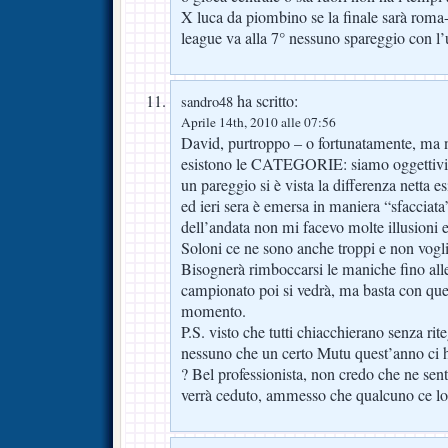
X luca da piombino se la finale sarà roma-i
league va alla 7° nessuno spareggio con l’
ha scritto:
sandro48
Aprile 14th, 2010 alle 07:56
David, purtroppo – o fortunatamente, ma n
esistono le CATEGORIE: siamo oggettivi,
un pareggio si è vista la differenza netta es
ed ieri sera è emersa in maniera “sfacciata
dell’andata non mi facevo molte illusioni 
Soloni ce ne sono anche troppi e non vogli
Bisognerà rimboccarsi le maniche fino alle 
campionato poi si vedrà, ma basta con que
momento.
P.S. visto che tutti chiacchierano senza ri
nessuno che un certo Mutu quest’anno ci h
? Bel professionista, non credo che ne se
verrà ceduto, ammesso che qualcuno ce l