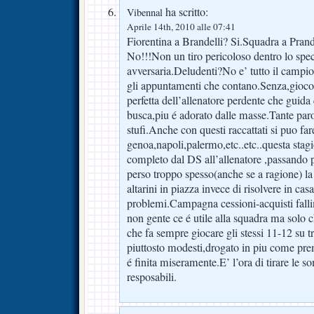
ha scritto:
Vibennal
Aprile 14th, 2010 alle 07:41
Fiorentina a Brandelli? Si.Squadra a Prand
No!!!Non un tiro pericoloso dentro lo spec
avversaria.Deludenti?No e’ tutto il campio
gli appuntamenti che contano.Senza,gioc
perfetta dell’allenatore perdente che guida
busca,piu é adorato dalle masse.Tante paro
stufi.Anche con questi raccattati si puo f
genoa,napoli,palermo,etc..etc..questa stagi
completo dal DS all’allenatore ,passando 
perso troppo spesso(anche se a ragione) la
altarini in piazza invece di risolvere in casa
problemi.Campagna cessioni-acquisti fal
non gente ce é utile alla squadra ma solo c
che fa sempre giocare gli stessi 11-12 su 
piuttosto modesti,drogato in piu come pre
é finita miseramente.E’ l’ora di tirare le s
resposabili.