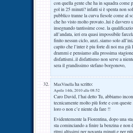
con quella gente che ha in squadra come po
gol in 25 minuti? infatti si è spenta non s
pubblico tranne la curva fiesole come al so
che ho visto molto provato..lui è davvero u
insegnando tantissime cose. la qualificazi
all’andata, ieri era quasi impossibile farce
finito nessun ciclo, anzi..siamo solo all’in
capito che l’inter è piu forte di noi ma gi
drammi e pensiamo alla prossima stagion
disfattismi..il disfattismo non serve a nient
sera il grandissimo stefano borgonovo,
ha scritto:
MaxVinella
Aprile 14th, 2010 alle 08:52
Caro David, l’hai detto Tu, abbiamo incon
tecnicamente molto più forte e con queste 
loro o non c’e niente da fare !!
Evidentemente la Fiorentina, dopo una stag
sta cominciando a finire la benzina e non è
ritmi altissimi per novanta minuti e per più