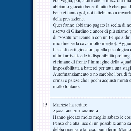
Hai voglia, poi, a dire che la mezz’ora fi
abbiamo giocato bene: il fatto è che quand
bene ci fanno gol, noi fatichiamo a trovarl
della prestazione.
Quest’anno abbiamo pagato la scelta di no
riserva di Gilardino e ancor di più stiamo 
di “sostituire” Dainelli con un Felipe a di
mio dire, se la cava molto meglio). Aggiun
fisica di certi giocatori, quella psicologica 
ultimi arrivati- e le indisponibilità prolu
ci rimane di fronte l’immagine della squa
impossibilitata a batterci per tutta una stag
Autofinanziamento o no sarebbe l’ora di f
ormai è palese che i pochi acquisti mirati 
molto lontano.
ha scritto:
Maurizio
Aprile 14th, 2010 alle 08:14
Hanno giocato molto meglio sabato le cos
Penso che alla luce di un possibile anno s
debba ripensare la rosa: punti fermi Montol