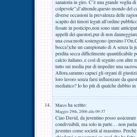
sanatoria in giro. C’è una grande voglia di
colpevole”;d’altronde,questo mondo del ca
diverse occasioni la prevalenza delle ragi
scapito dei timori legati all’ordine pubblico
fissate in posticipo,non sono state anticipa
appelli dei questori,pur di non danneggiar
una cosa:molti sostengono (persino l’On.
bocca!)che un campionato di A senza la 
perdita secca difficilmente quantificabile pe
calcio italiano..e così di seguito con altre 
tutto sui media pur di impedire una sacros
Allora,saranno capaci gli organi di giustizi
loro lavoro senza farsi influenzare da ques
mediatico? Io ho più di qualche dubbio i
ha scritto:
Marco
Maggio 29th, 2006 alle 09:37
Ciao David, da juventino posso assicurare 
condivisibili, ma solo in parte… non parlar
juventus come società al massimo. Perchè