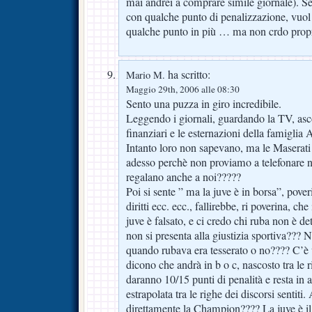
mai andrei a comprare simile giornale). Se
con qualche punto di penalizzazione, vuol
qualche punto in più … ma non crdo propri
ha scritto:
Mario M.
Maggio 29th, 2006 alle 08:30
Sento una puzza in giro incredibile.
Leggendo i giornali, guardando la TV, a
finanziari e le esternazioni della famiglia 
Intanto loro non sapevano, ma le Maserati e
adesso perchè non proviamo a telefonare noi
regalano anche a noi?????
Poi si sente ” ma la juve è in borsa”, pove
diritti ecc. ecc., fallirebbe, ri poverina, c
juve è falsato, e ci credo chi ruba non è d
non si presenta alla giustizia sportiva??? 
quando rubava era tesserato o no???? C’è u
dicono che andrà in b o c, nascosto tra le 
daranno 10/15 punti di penalità e resta in 
estrapolata tra le righe dei discorsi sentiti
direttamente la Champion???? La juve è il