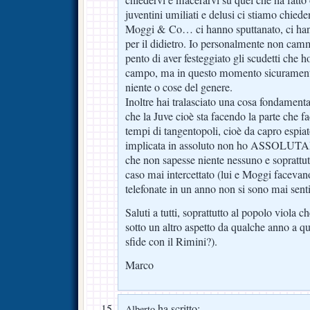
chiedervi e macerarvi su quel che ha fatto
juventini umiliati e delusi ci stiamo chi
Moggi & Co… ci hanno sputtanato, ci hann
per il didietro. Io personalmente non cam
pento di aver festeggiato gli scudetti che 
campo, ma in questo momento sicuramente
niente o cose del genere.
Inoltre hai tralasciato una cosa fondamenta
che la Juve cioè sta facendo la parte che fac
tempi di tangentopoli, cioè da capro espiato
implicata in assoluto non ho ASSOLU
che non sapesse niente nessuno e soprattut
caso mai intercettato (lui e Moggi facevan
telefonate in un anno non si sono mai senti
Saluti a tutti, soprattutto al popolo viola
sotto un altro aspetto da qualche anno a que
sfide con il Rimini?).
Marco
ha scritto:
Alberto