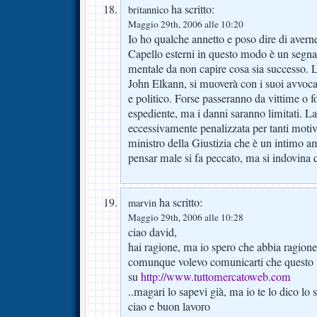
ha scritto:
britannico
Maggio 29th, 2006 alle 10:20
Io ho qualche annetto e poso dire di averne 
Capello esterni in questo modo è un segna
mentale da non capire cosa sia successo. 
John Elkann, si muoverà con i suoi avvoca
e politico. Forse passeranno da vittime o f
espediente, ma i danni saranno limitati. L
eccessivamente penalizzata per tanti motiv
ministro della Giustizia che è un intimo a
pensar male si fa peccato, ma si indovina 
ha scritto:
marvin
Maggio 29th, 2006 alle 10:28
ciao david,
hai ragione, ma io spero che abbia ragion
comunque volevo comunicarti che questo tuo
su
http://www.tuttomercatoweb.com
..magari lo sapevi già, ma io te lo dico lo 
ciao e buon lavoro