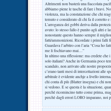
Altrimenti non basterà una fiaccolata paci
abbiamo piene le tasche di fare i bravi. No
violenza, ma la constatazione che chi rea
temuto e considerato di chi fa il corretto e 
L’arroganza dei gobbi deriva dalla prote
avuto: lo stesso fallo è punito agli altri e la
nonostante questo hanno sempre il miglior 
fatti/ammonizioni. Ricordate i primi falli f
Guardava l’arbitro con l’aria “Cosa ho fat
me li fischiavano mai…”
In ultimo una riflessione: ma credete che i
solo italiani? Anche in Germania poco tem
scandalo, non arrivato alle nostre proporz
c’erano tanti mesi di intercettazioni alle s
arbitrale è evidente anchje a livello internaz
chi conta di più (Blatter insegna) e chi non
si vedono. E se questa è la situazione, qu
perchè ricomincino tutto come prima, mag
perchè dagli errori LORO imparano, noi p