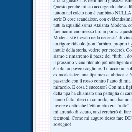
affatto giustizia. E nemmeno giustizialismo
Questo perchè mi sto accorgendo che aldilà 
tuttora nel calcio non è cambiato NULLA. S
serie B cose scandalose, con evidentissimi 
tutti la squallidissima Atalanta-Modena, c
fare nemmeno mezzo tiro in porta…questo f
Modena si è trovato nella necessità di vince
un rigore ridicolo (non l’arbitro, proprio i g
inutile della storia, vedere per credere). C
siamo e rimarremo il paese dei “furbi”, do
il prossimo viene ritenuto più intelligente 
è solo un povero coglione. Ti faccio un so
extracalcistico: una tipa mezza ubriaca si è 
passando con il rosso contro l’auto di mia f
miracolo. E cosa è successo? Con mia figl
della tipa ha chiamato una pattuglia di car
hanno fatto rilievi di comodo, non hanno a
favore e detto che l’etilometro era “rotto
mi arrendo di sicuro, anzi cercherò di fare
fetentoni. Come mi auguro riesca fare DDV
sostegno!