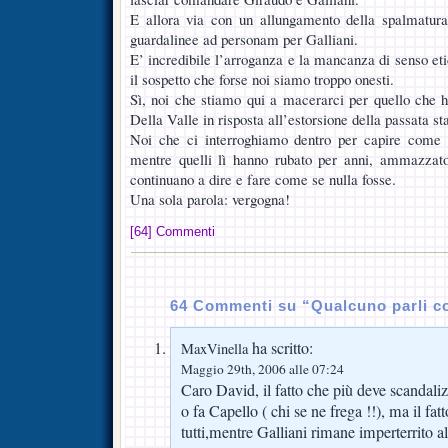
E allora via con un allungamento della spalmatura
guardalinee ad personam per Galliani.
E’ incredibile l’arroganza e la mancanza di senso eti
il sospetto che forse noi siamo troppo onesti.
Sì, noi che stiamo qui a macerarci per quello che h
Della Valle in risposta all’estorsione della passata st
Noi che ci interroghiamo dentro per capire come 
mentre quelli lì hanno rubato per anni, ammazzato
continuano a dire e fare come se nulla fosse.
Una sola parola: vergogna!
[64] Commenti
64 Commenti su “Qualcuno parli c
ha scritto:
MaxVinella
Maggio 29th, 2006 alle 07:24
Caro David, il fatto che più deve scandali
o fa Capello ( chi se ne frega !!), ma il fa
tutti,mentre Galliani rimane imperterrito a