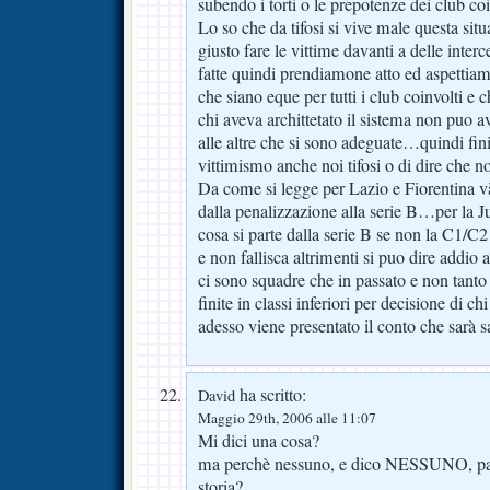
subendo i torti o le prepotenze dei club coi
Lo so che da tifosi si vive male questa si
giusto fare le vittime davanti a delle interc
fatte quindi prendiamone atto ed aspettia
che siano eque per tutti i club coinvolti e
chi aveva archittetato il sistema non puo a
alle altre che si sono adeguate…quindi fin
vittimismo anche noi tifosi o di dire che n
Da come si legge per Lazio e Fiorentina v
dalla penalizzazione alla serie B…per la Ju
cosa si parte dalla serie B se non la C1/C
e non fallisca altrimenti si puo dire addi
ci sono squadre che in passato e non tanto
finite in classi inferiori per decisione di chi 
adesso viene presentato il conto che sarà s
ha scritto:
David
Maggio 29th, 2006 alle 11:07
Mi dici una cosa?
ma perchè nessuno, e dico NESSUNO, parl
storia?