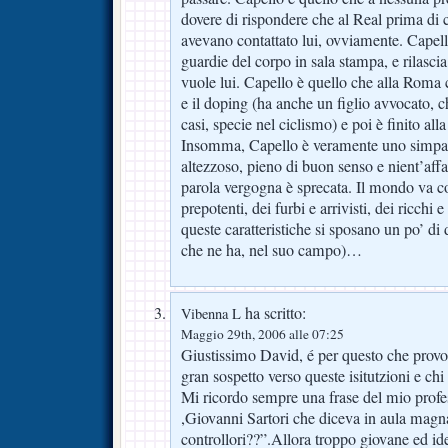
dovere di rispondere che al Real prima di c
avevano contattato lui, ovviamente. Capell
guardie del corpo in sala stampa, e rilascia
vuole lui. Capello è quello che alla Roma 
e il doping (ha anche un figlio avvocato, c
casi, specie nel ciclismo) e poi è finito alla
Insomma, Capello è veramente uno simpati
altezzoso, pieno di buon senso e nient’affat
parola vergogna è sprecata. Il mondo va co
prepotenti, dei furbi e arrivisti, dei ricchi e
queste caratteristiche si sposano un po’ di 
che ne ha, nel suo campo)…
ha scritto:
Vibenna L
Maggio 29th, 2006 alle 07:25
Giustissimo David, é per questo che provo
gran sospetto verso queste isitutzioni e chi
Mi ricordo sempre una frase del mio profes
,Giovanni Sartori che diceva in aula magna
controllori??”.Allora troppo giovane ed ideal