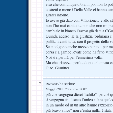
e so che comunque d’ora in poi non lo po
costretti o meno i Della Valle ci hanno cam
girarci intorno.
Io avevo già dato con Vittorione…e allo sta
non l’ho mai cantato…non che non mi pi
cambiale in bianco l’avevo già data a CGo
Quindi, adesso: se la giustizia (ordinaria e
puliti…avanti tutta, con il progetto della va
Se ci tolgono anche mezzo punto…per me 
corsa e a gambe levate come ha fatto Vitto
Noi si ripartirà per l’ennesima volta.
Ma che tristezza, però…dopo un’annata co
Ciao, Gianluca
ha scritto:
Riccardo
Maggio 29th, 2006 alle 08:02
più che vergogna dierei “schifo”. perchè q
si vergogna chi è stato l’unico a fare qualco
in un modo od in un altro hanno razzolato, 
più bravo vince” non c’entra nulla, è stata u