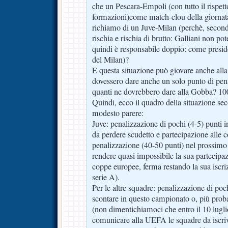
che un Pescara-Empoli (con tutto il rispett
formazioni)come match-clou della giornata
richiamo di un Juve-Milan (perchè, secon
rischia e rischia di brutto: Galliani non po
quindi è responsabile doppio: come presi
del Milan)?
E questa situazione può giovare anche alla
dovessero dare anche un solo punto di pena
quanti ne dovrebbero dare alla Gobba? 10
Quindi, ecco il quadro della situazione se
modesto parere:
Juve: penalizzazione di pochi (4-5) punti 
da perdere scudetto e partecipazione alle 
penalizzazione (40-50 punti) nel prossimo
rendere quasi impossibile la sua partecipa
coppe europee, ferma restando la sua iscri
serie A).
Per le altre squadre: penalizzazione di poch
scontare in questo campionato o, più prob
(non dimentichiamoci che entro il 10 lugli
comunicare alla UEFA le squadre da iscriv