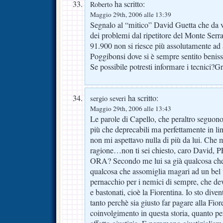
ha scritto:
Roberto
Maggio 29th, 2006 alle 13:39
Segnalo al “mitico” David Guetta che da v
dei problemi dal ripetitore del Monte Serr
91.900 non si riesce più assolutamente ad
Poggibonsi dove si è sempre sentito benis
Se possibile potresti informare i tecnici?Gr
ha scritto:
sergio severi
Maggio 29th, 2006 alle 13:43
Le parole di Capello, che peraltro seguon
più che deprecabili ma perfettamente in l
non mi aspettavo nulla di più da lui. Che m
ragione…non ti sei chiesto, caro Dav
ORA? Secondo me lui sa già qualcosa ch
qualcosa che assomiglia magari ad un bel 
pernacchio per i nemici di sempre, che d
e bastonati, cioè la Fiorentina. Io sto div
tanto perchè sia giusto far pagare alla Fior
coinvolgimento in questa storia, quanto p