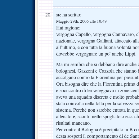
ha scritto:
ste
Maggio 29th, 2006 alle 10:49
Hai ragione:
vergogna Capello, vergogna Cannavaro, che
nazionale, vergogna Galliani, attaccato all
all’ultimo, e con tutta la buona volontà no
dovrebbe vergognare un po’ anche Lippi.
Ma mi sembra che si debbano dire anche du
bolognesi, Gazzoni e Cazzola che stanno 
accolgano contro la Fiorentina per presunti
Ora bisogna dire che la Fiorentina prima 
e soci contro di lei veleggiava in zone centr
aveva una squadra discreta e molto proba
stata coinvolta nella lotta per la salvezza s
sistema. Perchè non sarebbe entrata in quel
allenatore, scontri nello spogliatoio ecc. c
risultati mancano.
Per contro il Bologna è precipitato in B con
desta sospetti il comportamento di de Santi