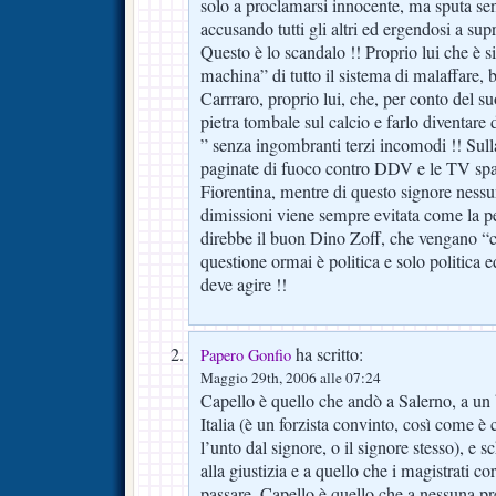
solo a proclamarsi innocente, ma sputa sent
accusando tutti gli altri ed ergendosi a su
Questo è lo scandalo !! Proprio lui che è s
machina” di tutto il sistema di malaffare,
Carrraro, proprio lui, che, per conto del s
pietra tombale sul calcio e farlo diventare
” senza ingombranti terzi incomodi !! Sul
paginate di fuoco contro DDV e le TV spa
Fiorentina, mentre di questo signore nessu
dimissioni viene sempre evitata come la p
direbbe il buon Dino Zoff, che vengano “cat
questione ormai è politica e solo politica 
deve agire !!
ha scritto:
Papero Gonfio
Maggio 29th, 2006 alle 07:24
Capello è quello che andò a Salerno, a un
Italia (è un forzista convinto, così come è
l’unto dal signore, o il signore stesso), e 
alla giustizia e a quello che i magistrati co
passare. Capello è quello che a nessuna pr