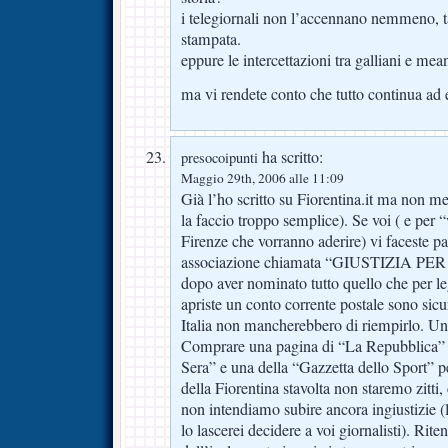
i telegiornali non l’accennano nemmeno, 
stampata.
eppure le intercettazioni tra galliani e mea
ma vi rendete conto che tutto continua ad 
ha scritto:
presocoipunti
Maggio 29th, 2006 alle 11:09
Già l’ho scritto su Fiorentina.it ma non me
la faccio troppo semplice). Se voi ( e per “
Firenze che vorranno aderire) vi faceste pa
associazione chiamata “GIUSTIZIA P
dopo aver nominato tutto quello che per l
apriste un conto corrente postale sono sicuro
Italia non mancherebbero di riempirlo. Una
Comprare una pagina di “La Repubblica” u
Sera” e una della “Gazzetta dello Sport” per
della Fiorentina stavolta non staremo zitti
non intendiamo subire ancora ingiustizie (
lo lascerei decidere a voi giornalisti). Ri