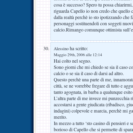
cosa è successo? Spero tu possa chiarirmi,
riguarda Capello io non credo che quello ch
dalla realtà perchè io sto ipotizzando che 
personaggi sostituendoli con soggeti nuovi
calcio.Rimango comunque ottimista sull’es
ha scritto:
Alessino
Maggio 29th, 2006 alle 12:14
Hai colto nel segno.
Sono giorni che mi chiedo se sia il caso co
calcio o se sia il caso di darsi ad altro.
Questo perchè una parte di me, innamorata
città, se ne vorrebbe fregare di tutto e ag
tanto agognata, in barba a qualunque esito 
L’altra parte di me invece mi punzecchia ri
accostarsi a gente giudicata (ribadisco, giud
indagini) colpevole e marcia, perchè mi g
merito.
In mezzo a tutto ‘sto casino di pensieri e s
borioso di Capello che si permette di spar