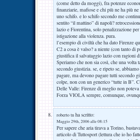
(come detto da moggi), fra potenze econom
finanziarie, mafiose e chi più ne ha più ne
uno schifo. e lo schifo secondo me continu
sentito “il mattino” di napoli? retrocession
lazio e Fiorentina, solo penalizzazione per
istigazione alla violenza. pura.
l’esempio di civiltà che ha dato Firenze q
C2 a cosa è valso? a niente (con tanto di p
giustifica il salvataggio lazio con ragioni 
Speriamo che non sia così, che una volta 
secondo giustizia. se, e ripeto se, abbiam
pagare, ma devono pagare tutti secondo gius
colpe, non con un generico “tutte in B”.
Delle Valle: Firenze di meglio non poteva 
Forza VIOLA sempre, comunque, ovunq
ha scritto:
roberto tn
Maggio 29th, 2006 alle 08:15
Per sapere che aria tirava a Torino, basta
articolo di Tuttosport (lettura che io ho fa