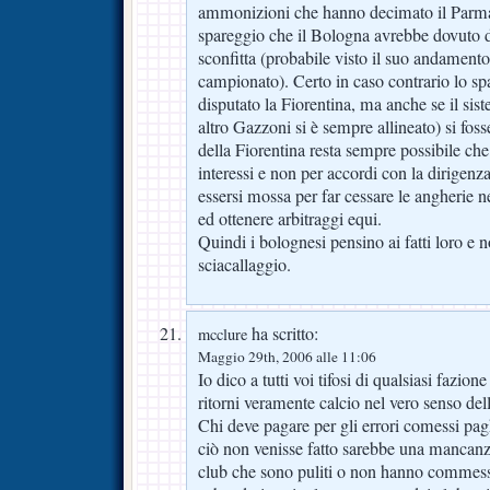
ammonizioni che hanno decimato il Parma i
spareggio che il Bologna avrebbe dovuto d
sconfitta (probabile visto il suo andamento
campionato). Certo in caso contrario lo sp
disputato la Fiorentina, ma anche se il sis
altro Gazzoni si è sempre allineato) si fos
della Fiorentina resta sempre possibile che 
interessi e non per accordi con la dirigenz
essersi mossa per far cessare le angherie n
ed ottenere arbitraggi equi.
Quindi i bolognesi pensino ai fatti loro e 
sciacallaggio.
ha scritto:
mcclure
Maggio 29th, 2006 alle 11:06
Io dico a tutti voi tifosi di qualsiasi fazion
ritorni veramente calcio nel vero senso del
Chi deve pagare per gli errori comessi pag
ciò non venisse fatto sarebbe una mancanza 
club che sono puliti o non hanno commess