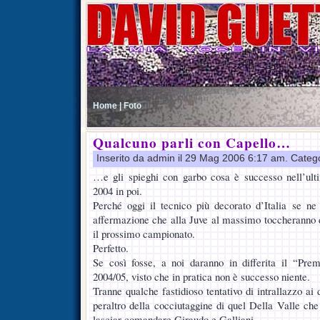
Home |
Foto
Qualcuno parli con Capello…
Inserito da admin il 29 Mag 2006 6:17 am. Categ
…e gli spieghi con garbo cosa è successo nell’ul
2004 in poi.
Perché oggi il tecnico più decorato d’Italia se ne
affermazione che alla Juve al massimo toccheranno d
il prossimo campionato.
Perfetto.
Se così fosse, a noi daranno in differita il “Prem
2004/05, visto che in pratica non è successo niente.
Tranne qualche fastidioso tentativo di intrallazzo ai 
peraltro della cocciutaggine di quel Della Valle che
lasciar comandare Giraudo e Galliani.