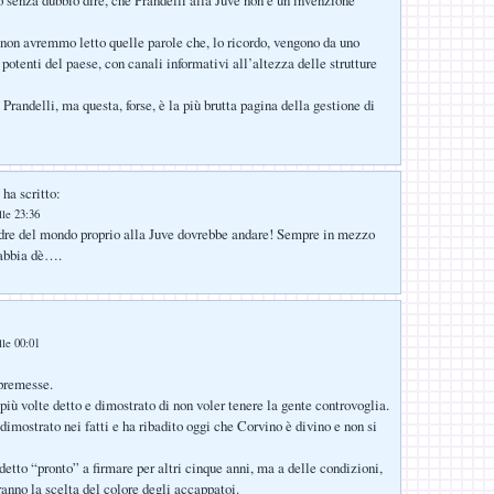
a non avremmo letto quelle parole che, lo ricordo, vengono da uno
potenti del paese, con canali informativi all’altezza delle strutture
randelli, ma questa, forse, è la più brutta pagina della gestione di
ha scritto:
lle 23:36
adre del mondo proprio alla Juve dovrebbe andare! Sempre in mezzo
rabbia dè….
lle 00:01
 premesse.
più volte detto e dimostrato di non voler tenere la gente controvoglia.
dimostrato nei fatti e ha ribadito oggi che Corvino è divino e non si
 detto “pronto” a firmare per altri cinque anni, ma a delle condizioni,
ranno la scelta del colore degli accappatoi.