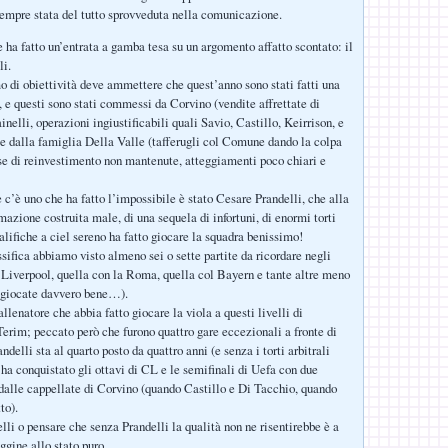
sempre stata del tutto sprovveduta nella comunicazione.
 ha fatto un’entrata a gamba tesa su un argomento affatto scontato: il
li.
 di obiettività deve ammettere che quest’anno sono stati fatti una
, e questi sono stati commessi da Corvino (vendite affrettate di
nelli, operazioni ingiustificabili quali Savio, Castillo, Keirrison, e
 e dalla famiglia Della Valle (tafferugli col Comune dando la colpa
sse di reinvestimento non mantenute, atteggiamenti poco chiari e
e c’è uno che ha fatto l’impossibile è stato Cesare Prandelli, che alla
mazione costruita male, di una sequela di infortuni, di enormi torti
ualifiche a ciel sereno ha fatto giocare la squadra benissimo!
sifica abbiamo visto almeno sei o sette partite da ricordare negli
i Liverpool, quella con la Roma, quella col Bayern e tante altre meno
 giocate davvero bene…).
llenatore che abbia fatto giocare la viola a questi livelli di
erim; peccato però che furono quattro gare eccezionali a fronte di
ndelli sta al quarto posto da quattro anni (e senza i torti arbitrali
 ha conquistato gli ottavi di CL e le semifinali di Uefa con due
dalle cappellate di Corvino (quando Castillo e Di Tacchio, quando
to).
lli o pensare che senza Prandelli la qualità non ne risentirebbe è a
ggine allo stato puro.