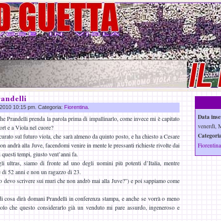
andelli
r 2010 10:15 pm. Categoria:
Fiorentina
.
Data inse
e Prandelli prenda la parola prima di impallinarlo, come invece mi è capitato
venerdì, 
ort e a Viola nel cuore?
Categoria
curato sul futuro viola, che sarà almeno da quinto posto, e ha chiesto a Cesare
on andrà alla Juve, facendomi venire in mente le pressanti richieste rivolte dai
Fiorentina
 questi tempi, giusto vent’anni fa.
li ultras, siamo di fronte ad uno degli uomini più potenti d’Italia, mentre
re di 52 anni e non un ragazzo di 23.
o devo scrivere sui muri che non andrò mai alla Juve?”) e poi sappiamo come
i cosa dirà domani Prandelli in conferenza stampa, e anche se vorrà o meno
 solo che questo considerarlo già un venduto mi pare assurdo, ingeneroso e