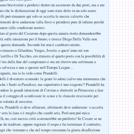
iamo bravissimi a perderci dentro un ascensore da due posti, ma a me
mo che le dichiarazioni di oggi sono state dette in un solo senso
elli può rimanere qui solo se accetta le mezze calzette che
imenti deve andarsene (alla Juve) e prendersi pure di infame perché
anere (alle condizioni nostre).
ino al posto del Cesarone dopo questa annata storta domanderebbe
tà sulle intenzioni per il futuro, e invece Diego Della Valle non
 questa domanda. Secondo lui non è cambiato niente.
ro rimasto a Gilardino, Vargas, Jovetic e quest’anno mi son
astillo e Di Tacchio, ero rimasto al quarto posto con la possibilità di
z’ora dalla fine del campionato e ora mi ritrovo una settimana a
ta salvezza e una a sperare nell’Europa League…
 uguale, ma io la vedo come Prandelli.
lli è diventato scomodo: la gente lo adora (salvo una minoranza che
che i Santi in Paradiso), ma soprattutto è uno esigente!! Prandelli ha
endere le grandi intuizioni di Corvino e sbatterle in Primavera a fare
ha il coraggio di sconfessare le scuse e le clausole rescissorie per
n volontà di investire.
va. Prandelli si deve allineare, altrimenti deve andarsene: o accetta
er seta la lana o è meglio che cambi aria. Però non può mica
Eh, no, così mezza città scatenerebbe un putiferio! Se Cesare se ne
 da traditore, oppure ingoiare il rospo e far terminare il contratto,
magri che verranno e che nel tempo creeranno la giusta disaffezione