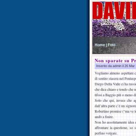
Home |
Foto
Non sparate su Pr
Inserito da admin il 26 Ma
Vogliamo almeno aspettare ch
di sentire stasera nel Pentasp
Diego Della Valle ci ha rassi
che dica chiaro e tondo che n
tifosi a Baggio più o meno di
Solo che qui, invece che ag
dall’altra parte c’è un signo
Robertino promise (“ma ve l
andò a finire.
Non ho assolutamente idea d
affrontare la questione, so
perfino volgare.