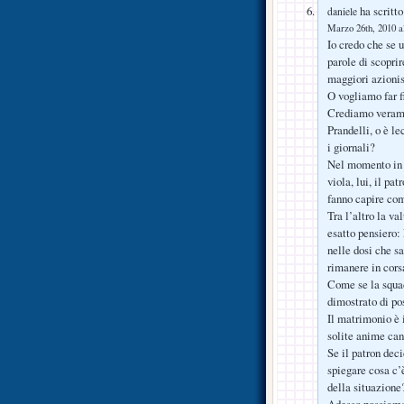
ha scritto
daniele
Marzo 26th, 2010 a
Io credo che se 
parole di scoprir
maggiori azionist
O vogliamo far fi
Crediamo veramen
Prandelli, o è l
i giornali?
Nel momento in c
viola, lui, il pa
fanno capire com
Tra l’altro la va
esatto pensiero:
nelle dosi che s
rimanere in cor
Come se la squad
dimostrato di po
Il matrimonio è i
solite anime can
Se il patron deci
spiegare cosa c’
della situazione
Adesso possiamo 