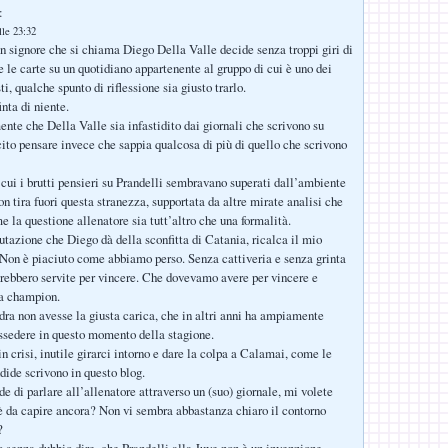
:
lle 23:32
un signore che si chiama Diego Della Valle decide senza troppi giri di
e le carte su un quotidiano appartenente al gruppo di cui è uno dei
i, qualche spunto di riflessione sia giusto trarlo.
nta di niente.
te che Della Valle sia infastidito dai giornali che scrivono su
ecito pensare invece che sappia qualcosa di più di quello che scrivono
ui i brutti pensieri su Prandelli sembravano superati dall’ambiente
tron tira fuori questa stranezza, supportata da altre mirate analisi che
e la questione allenatore sia tutt’altro che una formalità.
lutazione che Diego dà della sconfitta di Catania, ricalca il mio
 Non è piaciuto come abbiamo perso. Senza cattiveria e senza grinta
arebbero servite per vincere. Che dovevamo avere per vincere e
sa champion.
ra non avesse la giusta carica, che in altri anni ha ampiamente
ssedere in questo momento della stagione.
n crisi, inutile girarci intorno e dare la colpa a Calamai, come le
dide scrivono in questo blog.
de di parlare all’allenatore attraverso un (suo) giornale, mi volete
è da capire ancora? Non vi sembra abbastanza chiaro il contorno
?
senza dubbio dire, che Prandelli alla Juve non è un invenzione