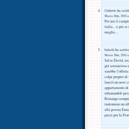
ha scrit
Umberto
Marzo 26th, 2010 a
Per noi il campi
italia…e poi se 
meglio…
ha scritto
belushi
Marzo 26th, 2010 a
Salve David, seco
già sostanzioso 
sarebbe l’offert
colpe proprio di 
lanciò un nove c
appartamento di 
infamandoli pes
Rimango sempre d
tantomeno un all
alla povera Eman
pazzi per la Fio