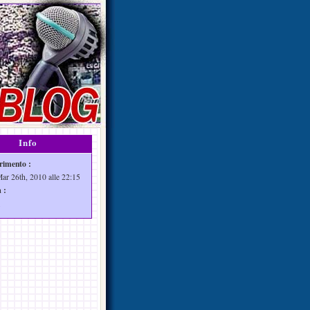
Info
rimento :
Mar 26th, 2010 alle 22:15
 :