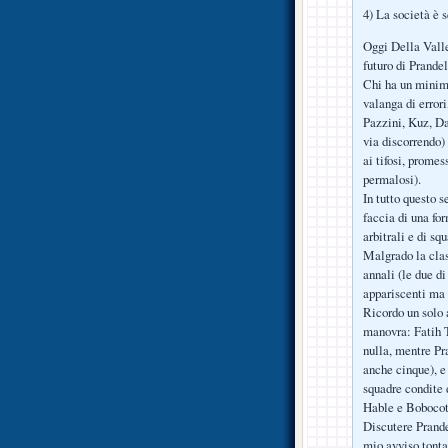
4) La società è 
Oggi Della Valle
futuro di Prandel
Chi ha un minimo
valanga di errori
Pazzini, Kuz, Dai
via discorrendo)
ai tifosi, prome
permalosi).
In tutto questo s
faccia di una for
arbitrali e di sq
Malgrado la clas
annali (le due d
appariscenti ma
Ricordo un solo a
manovra: Fatih T
nulla, mentre Pra
anche cinque), e
squadre condite 
Hable e Bobocot
Discutere Prande
mio avviso tonta