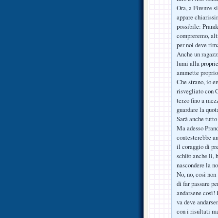
Ora, a Firenze s
appare chiarissi
possibile: Prand
compreremo, altr
per noi deve rim
Anche un ragazz
lumi alla proprie
ammette proprio
Che strano, io e
risvegliato con C
terzo fino a mez
guardare la quo
Sarà anche tutto
Ma adesso Prande
contesterebbe an
il coraggio di pr
schifo anche lì, 
nascondere la no
No, no, così non 
di far passare p
andarsene così! 
va deve andarsene
con i risultati 