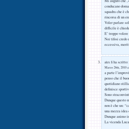
Mi auguro che , 
conducano domani
squadra che è ch
rincorsa di un e
Voler parlare sol
difficile è chied
E’ troppo volere
Noi tifosi credo
eccessiva, meri
ha scritto:
alex fi
Marzo 26th, 2010 a
a parte l’improvi
penso che il buo
quotidiano stilli
definisce sportiv
Sono straconvint
Dunque questo me
non è che un: “ca
una mezza idea di
Dunque animo in 
La vicenda Luca