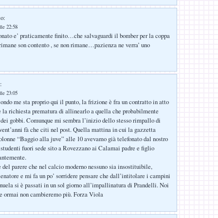
to:
lle 22:58
onato e’ praticamente finito…che salvaguardi il bomber per la coppa
rimane son contento , se non rimane…pazienza ne verra’ uno
:
lle 23:05
ndo me sta proprio qui il punto, la frizione è fra un contratto in atto
e la richiesta prematura di allinearlo a quella che probabilmente
a dei gobbi. Comunque mi sembra l’inizio dello stesso rimpallo di
vent’anni fà che citi nel post. Quella mattina in cui la gazzetta
olonne “Baggio alla juve” alle 10 avevamo già telefonato dal nostro
studenti fuori sede sito a Rovezzano ai Calamai padre e figlio
antemente.
el parere che nel calcio moderno nessuno sia insostituibile,
enatore e mi fa un po’ sorridere pensare che dall’intitolare i campini
uela si è passati in un sol giorno all’impallinatura di Prandelli. Noi
re ormai non cambieremo più. Forza Viola