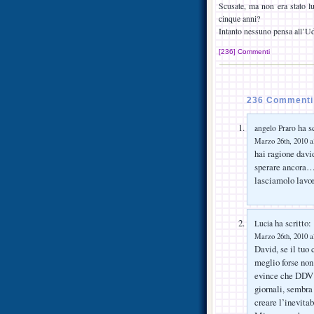
Scusate, ma non era stato lu
cinque anni?
Intanto nessuno pensa all’Udi
[236] Commenti
236 Commenti 
ha sc
angelo Praro
Marzo 26th, 2010 a
hai ragione dav
sperare ancora…p
lasciamolo lavor
ha scritto:
Lucia
Marzo 26th, 2010 a
David, se il tuo
meglio forse non 
evince che DDV c
giornali, sembra 
creare l’inevitab