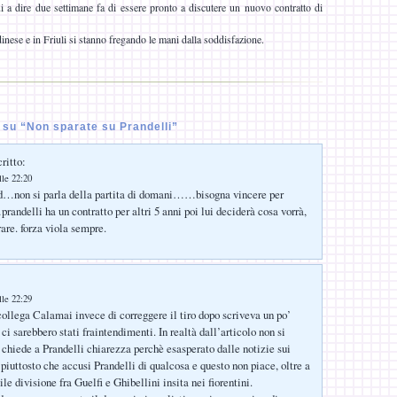
i a dire due settimane fa di essere pronto a discutere un nuovo contratto di
nese e in Friuli si stanno fregando le mani dalla soddisfazione.
su “Non sparate su Prandelli”
ritto:
lle 22:20
id…non si parla della partita di domani……bisogna vincere per
randelli ha un contratto per altri 5 anni poi lui deciderà cosa vorrà,
are. forza viola sempre.
lle 22:29
 collega Calamai invece di correggere il tiro dopo scriveva un po’
ci sarebbero stati fraintendimenti. In realtà dall’articolo non si
hiede a Prandelli chiarezza perchè esasperato dalle notizie sui
piuttosto che accusi Prandelli di qualcosa e questo non piace, oltre a
ile divisione fra Guelfi e Ghibellini insita nei fiorentini.