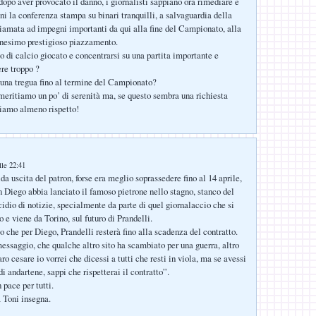
dopo aver provocato il danno, i giornalisti sappiano ora rimediare e
 la conferenza stampa su binari tranquilli, a salvaguardia della
iamata ad impegni importanti da qui alla fine del Campionato, alla
nnesimo prestigioso piazzamento.
o di calcio giocato e concentrarsi su una partita importante e
ere troppo ?
 una tregua fino al termine del Campionato?
 meritiamo un po’ di serenità ma, se questo sembra una richiesta
tiamo almeno rispetto!
lle 22:41
da uscita del patron, forse era meglio soprassedere fino al 14 aprile,
n Diego abbia lanciato il famoso pietrone nello stagno, stanco del
cidio di notizie, specialmente da parte di quel giornalaccio che si
o e viene da Torino, sul futuro di Prandelli.
o che per Diego, Prandelli resterà fino alla scadenza del contratto.
ssaggio, che qualche altro sito ha scambiato per una guerra, altro
ro cesare io vorrei che dicessi a tutti che resti in viola, ma se avessi
 andartene, sappi che rispetterai il contratto”.
pace per tutti.
 Toni insegna.