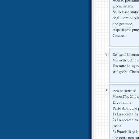
giornalistica.
Se lo fosse stat
degli uomini più 
che gestisce.
Aspettiamo pure P
Cesare.
Denise di Livorno
Marzo 26th, 2010 a
Fra tutte le squ
sti’ gobbi. Che 
ha scritto:
Pico
Marzo 27th, 2010 a
Dico la mia.
Parto da alcune
1) La società ha 
2) La società ha 
tocca.
3) Prandelli si è
che certo non sa