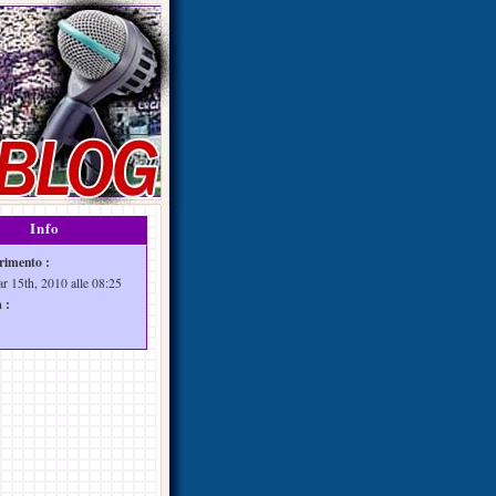
Info
rimento :
ar 15th, 2010 alle 08:25
 :