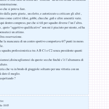
ministrazione.
so che si poteva fare.
to dalla parte giusta , un eletto, e autorizzato a criticare gli altri ,
imo come cattivi tifosi, gobbi, checche ,gufi e altre amenità varie.
, qui dentro compreso, par che si tifi per squadre diverse l’un l’altra.
 , qusto “aggettivo qualificativo” non mi è piaciuto per niente, ed ha
pensateci un attimo.
altra osservazione.
che la mancanza di un centro sportivo comportava 6/7 punti in meno.
le.
a squadra professionistica tra A B C1 e C2 senza presidente quanti
?
siamoci,disincagliamoci da queste secche finchè c’è l’altamarea di
ultato.
eria che va in brodo di giuggiole soltanto per una vittoria con un
à dato il meglio.
aspettando ?
tto:
lle 10:05