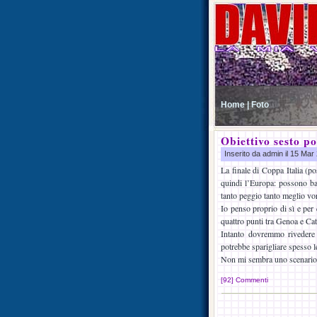
Home |
Foto
Obiettivo sesto po
Inserito da admin il 15 Ma
La finale di Coppa Italia (po
quindi l’Europa: possono bas
tanto peggio tanto meglio vo
Io penso proprio di sì e per q
quattro punti tra Genoa e Cat
Intanto dovremmo rivedere 
potrebbe sparigliare spesso le
Non mi sembra uno scenario
[92] Commenti