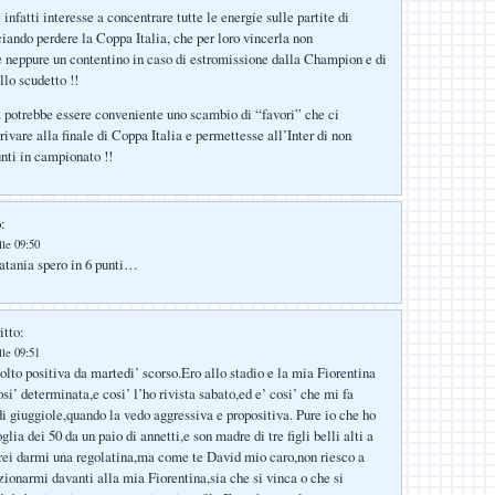
infatti interesse a concentrare tutte le energie sulle partite di
iando perdere la Coppa Italia, che per loro vincerla non
 neppure un contentino in caso di estromissione dalla Champion e di
llo scudetto !!
a potrebbe essere conveniente uno scambio di “favori” che ci
rivare alla finale di Coppa Italia e permettesse all’Inter di non
unti in campionato !!
:
lle 09:50
atania spero in 6 punti…
itto:
lle 09:51
lto positiva da martedi’ scorso.Ero allo stadio e la mia Fiorentina
osi’ determinata,e cosi’ l’ho rivista sabato,ed e’ cosi’ che mi fa
di giuggiole,quando la vedo aggressiva e propositiva. Pure io che ho
oglia dei 50 da un paio di annetti,e son madre di tre figli belli alti a
vrei darmi una regolatina,ma come te David mio caro,non riesco a
ionarmi davanti alla mia Fiorentina,sia che si vinca o che si