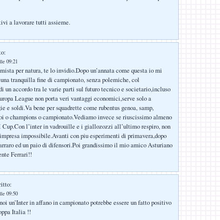
ivi a lavorare tutti assieme.
to:
lle 09:21
imista per natura, te lo invidio.Dopo un’annata come questa io mi
 una tranquilla fine di campionato, senza polemiche, col
 un accordo tra le varie parti sul futuro tecnico e societario,incluso
Europa League non porta veri vantaggi economici,serve solo a
e e soldi.Va bene per squadrette come rubentus genoa, samp,
noi o champions o campionato.Vediamo invece se riuscissimo almeno
 Cup.Con l’inter in vadrouille e i giallozozzi all’ultimo respiro, non
impresa impossibile.Avanti con piu esperimenti di primavera,dopo
arraro ed un paio di difensori.Poi grandissimo il mio amico Asturiano
nte Ferrari!!
itto:
lle 09:50
noi un’Inter in affano in campionato potrebbe essere un fatto positivo
ppa Italia !!