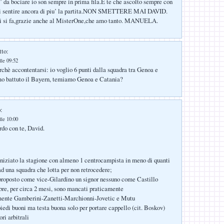
 da bociare io son sempre in prima fila.E te che ascolto sempre con
ai sentire ancora di piu’ la partita.NON SMETTERE MAI DAVID.
 si fa,grazie anche al MisterOne,che amo tanto. MANUELA.
tto:
lle 09:52
chè accontentarsi: io voglio 6 punti dalla squadra tra Genoa e
o battuto il Bayern, temiamo Genoa e Catania?
:
lle 10:00
do con te, David.
niziato la stagione con almeno 1 centrocampista in meno di quanti
ad una squadra che lotta per non retrocedere;
proposto come vice-Gilardino un signor nessuno come Castillo
re, per circa 2 mesi, sono mancati praticamente
ente Gamberini-Zanetti-Marchionni-Jovetic e Mutu
iedi buoni ma testa buona solo per portare cappello (cit. Boskov)
ori arbitrali