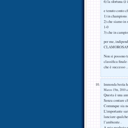
6) la sfortuna (è
e tenuto conto c
1) in champions 
2) che siamo in 
1-0
3) che in campion
per me, indipend
CLAMOROSAM
Non si possono tr
classifica finale
che è successo 
ha
Immonda bestia
Marzo 15th, 2010 a
Questa è una ann
Senza contare ch
Comunque sia no
L’importante sarà
lanciare qualche
l’ambiente .
A mio modesto par