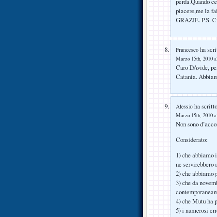
perda.Quando ce’
piacere,me la f
GRAZIE. P.S. Ci
ha scri
Francesco
Marzo 15th, 2010 a
Caro DAvide, per
Catania. Abbiam
ha scritto
Alessio
Marzo 15th, 2010 a
Non sono d’accor
Considerato:
1) che abbiamo i
ne servirebbero 
2) che abbiamo 
3) che da novemb
contemporaneam
4) che Mutu ha p
5) i numerosi err