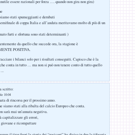
 inutile essere razionali per forza …. quando non gira non gira)
he
siamo stati spumeggianti e derubati
semifinale di coppa Italia e all’andata meritavamo molto di più di un
ato furti e sfortuna sono stati determinanti )
entemente da quello che succede ora, la stagione è
ENTE POSITIVA.
acciare i bilanci solo per i risultati conseguiti. Capisco che è la
 che conta in tutto … ma non si può non tenere conto di tutto quello
…..
 scritto:
lle 10:04
ata di rincorsa per il prossimo anno.
e siamo stati alla ribalta del calcio Europeo che conta.
n sarà mai un’annata negativa.
 capitalizzare gli errori,
 giovane e ricompattare
ere il tirar fuori la storia dei “rosiconi” ha diviso in due la tifoseria