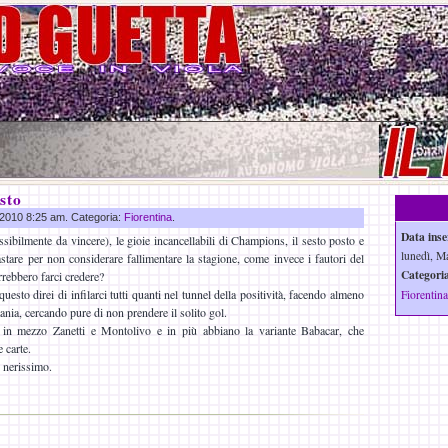
sto
r 2010 8:25 am. Categoria:
Fiorentina
.
Data inse
ssibilmente da vincere), le gioie incancellabili di Champions, il sesto posto e
lunedì, M
tare per non considerare fallimentare la stagione, come invece i fautori del
Categoria
rrebbero farci credere?
uesto direi di infilarci tutti quanti nel tunnel della positività, facendo almeno
Fiorentina
ania, cercando pure di non prendere il solito gol.
in mezzo Zanetti e Montolivo e in più abbiano la variante Babacar, che
 carte.
 nerissimo.