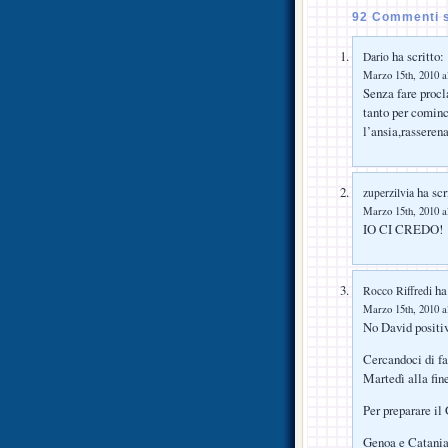
92 Commenti s
ha scritto:
Dario
Marzo 15th, 2010 a
Senza fare procl
tanto per cominc
l’ansia,rasserena
ha scr
zuperzilvia
Marzo 15th, 2010 a
IO CI CREDO!
ha 
Rocco Riffredi
Marzo 15th, 2010 a
No David positi
Cercandoci di fa
Martedì alla fine
Per preparare il
Genoa e Catania 