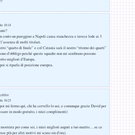
!!
lle 10:14
unti?
n conto un pareggino a Napoli causa stanchezza e invece lode ai 3
l’assenza di molti titolari.
stro “quarto di finale” e col Catania sarà il nostro “ritorno dei quarti”
 sono d’obbligo perchè queste squadre non mi sembrano possono
 otto migliori d’Europa.
poi si riparla di posizione europea.
critto:
lle 10:23
e poi mi fermo qui, chi ha cervello lo usi, e comunque grazie David per
passare in modo gratuito, i miei complimenti)
i mostrata per come sei, i miei migliori auguri a tuo marito….se ce
fosse più per altri motivi mi scuso sin d’ora).