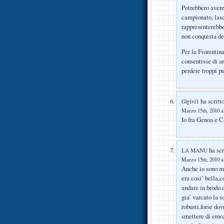
Potrebbero avere 
campionato, lasc
rappresenterebbe
non conquista de
Per la Fiorentin
consentisse di ar
perdere troppi p
ha scritto
Gigivi1
Marzo 15th, 2010 a
Io fra Genoa e C
ha scr
LA MANU
Marzo 15th, 2010 a
Anche io sono mo
era cosi’ bella,c
andare in brodo 
gia’ varcato la s
robusti,forse do
smettere di emoz