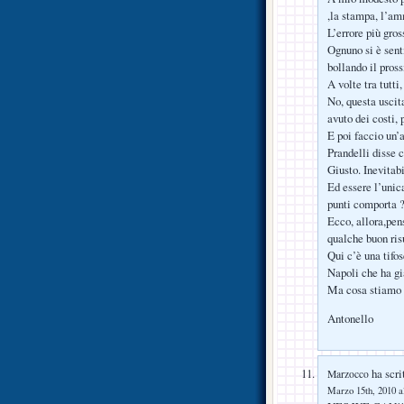
,la stampa, l’am
L’errore più gros
Ognuno si è senti
bollando il pross
A volte tra tutti
No, questa uscita
avuto dei costi, 
E poi faccio un’
Prandelli disse 
Giusto. Inevitabi
Ed essere l’unic
punti comporta 
Ecco, allora,pen
qualche buon ris
Qui c’è una tifos
Napoli che ha gi
Ma cosa stiamo 
Antonello
ha scri
Marzocco
Marzo 15th, 2010 a