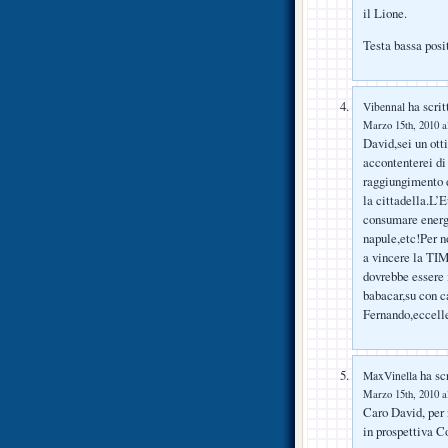
il Lione.
Testa bassa posit
ha scrit
Vibennal
Marzo 15th, 2010 a
David,sei un ott
accontenterei di
raggiungimento di
la cittadella.L’
consumare energi
napule,etc!Per 
a vincere la TIM
dovrebbe essere 
babacar,su con c
Fernando,eccelle
ha scr
MaxVinella
Marzo 15th, 2010 a
Caro David, per 
in prospettiva Co