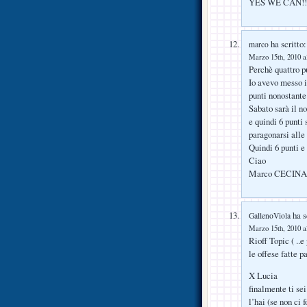
YES WE CAN!!
ha scritto:
marco
Marzo 15th, 2010 a
Perchè quattro p
Io avevo messo i
punti nonostante 
Sabato sarà il no
e quindi 6 punti
paragonarsi alle
Quindi 6 punti e 
Ciao
Marco CECINA
ha s
GallenoViola
Marzo 15th, 2010 a
Rioff Topic ( ..
le offese fatte 
X Lucia
finalmente ti se
l’hai (se non ci 