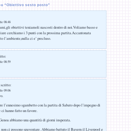
u “Obiettivo sesto posto”
lle 08:48
ami,gli obiettivi teniamoli nascosti dentro di noi.Voliamo basso e
iare cerchiamo i 3 punti con la prossima partita.Accantonata
to l’ambiente,nulla ci e’ precluso.
itto:
lle 08:59
scritto:
lle 09:06
vo.
re l’ennesimo sgambetto con la partita di Sabato dopo l’impegno di
 ci hanno fatto un favore.
 Genoa abbiamo una quantità di giorni insperata.
non ci possono spaventare. Abbiamo battuto il Bayern il Liverpool e