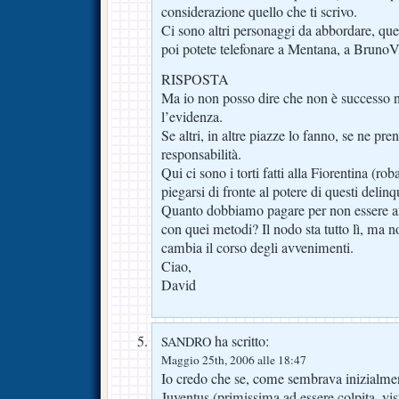
considerazione quello che ti scrivo.
Ci sono altri personaggi da abbordare, qu
poi potete telefonare a Mentana, a BrunoVe
RISPOSTA
Ma io non posso dire che non è successo n
l’evidenza.
Se altri, in altre piazze lo fanno, se ne pre
responsabilità.
Qui ci sono i torti fatti alla Fiorentina (rob
piegarsi di fronte al potere di questi delinq
Quanto dobbiamo pagare per non essere an
con quei metodi? Il nodo sta tutto lì, ma n
cambia il corso degli avvenimenti.
Ciao,
David
ha scritto:
SANDRO
Maggio 25th, 2006 alle 18:47
Io credo che se, come sembrava inizialment
Juventus (primissima ad essere colpita, vi