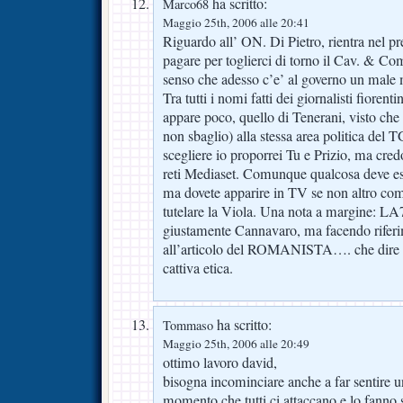
ha scritto:
Marco68
Maggio 25th, 2006 alle 20:41
Riguardo all’ ON. Di Pietro, rientra nel 
pagare per toglierci di torno il Cav. & C
senso che adesso c’e’ al governo un male 
Tra tutti i nomi fatti dei giornalisti fioren
appare poco, quello di Tenerani, visto che
non sbaglio) alla stessa area politica del
scegliere io proporrei Tu e Prizio, ma cred
reti Mediaset. Comunque qualcosa deve es
ma dovete apparire in TV se non altro com
tutelare la Viola. Una nota a margine: LA7
giustamente Cannavaro, ma facendo riferi
all’articolo del ROMANISTA…. che dire n
cattiva etica.
ha scritto:
Tommaso
Maggio 25th, 2006 alle 20:49
ottimo lavoro david,
bisogna incominciare anche a far sentire u
momento che tutti ci attaccano e lo fanno s