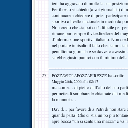
ieri, ha aggravato di molto la sua posizion
Per il resto vi chiedo (a voi giornalisti) d
continuare a chiedere di poter partecipare a
sportivo a livello nazionale in modo da port
Non credo che sia poi così difficile per pe
rimane pur sempre il vicedirettore del ma
d’informazione sportiva italiano. Non cred
nel portare in risalto il fatto che siamo stat
penultioma giornata e se davvero avessimo
sarebbe giusto punirci con il minimo della
ha scritto:
FOZZAVIOLAFOZZAFIREZZE
Maggio 26th, 2006 alle 08:17
ma come… di pietro dall’alto del suo parti
permette di snobbare le chiamate dai medi
la mannoia…
David… per favore dì a Petri di non stare 
quando parla! Che ci stia un pò più lontano
apre bocca “un si sente una mazza” e va in