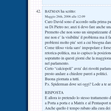
ha scritto:
BATMAN
Maggio 26th, 2006 alle 12:09
Caro David sono d’accordo sulla prima pa
su Di Pietro no; anzi ti devo fare anche una
Premetto che non sono un simpatizzante d
me non e’ la visibilita’ il problema ma il fa
problemi molto piu’ seri a cui bisogna dar
Come tifoso viola saro’ impopolare e forse 
retorica-politica, ma io capisco la posizion
sopratutto in questi giorni che la maggiora
nel parlamento.
Certo “calciopoli” avra’ dei risvolti parl
presto andare a chiedere pareri a politici.
Buona giornata a tutti.
P.s. Spiderman dove sei oggi? Lode a te a
RISPOSTA
E allora io pretendo lo stesso trattamento 
a Porta a porta e a Matrix e al Pentasport 
Anche quello è tempo rubato alla cura dei s