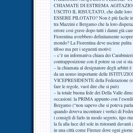
CHIAMATE DI ESTREMA AGITAZIO
USCITO IL RISULTATO, che dalle loro
ESSERE PILOTATO? Non è più facile invec
tra Mazzini e Bergamo che la loro dispera
errore cosi grave dopo tutti i danni già causa
Fiorentina avrebbero definitamente scoperc
mondo? La Fiorentina deve uscirne pulita
tifoso ma per i seguenti motivi:
– c’è un informativa chiara dei Carabinieri
contrapposizione con il potere su cui si st
– la chiamata al designatore degli arbitri è
da un uomo importante delle ISTITUZIONI
VICEPRESIDENTE della Federazione (e se
fare le regole, vuol dire che si può)
– la totale buona fede dei Della Valle dim
occasioni: la PRIMA appunto con l’esordio
Bergamo (“non sapevo che si poteva parla
quando doveva incontrare i vertici di Fede
i consigli di farlo in modo segreto, tipo ri
la fa alla luce del sole in ristoranti davant
in una città come Firenze dove ogni giorno 