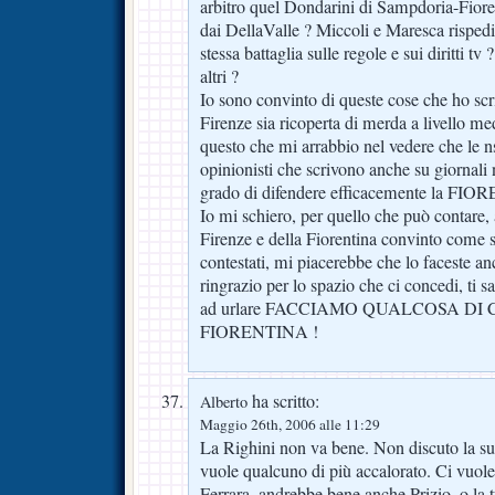
arbitro quel Dondarini di Sampdoria-Fiore
dai DellaValle ? Miccoli e Maresca rispedit
stessa battaglia sulle regole e sui diritti tv
altri ?
Io sono convinto di queste cose che ho scr
Firenze sia ricoperta di merda a livello me
questo che mi arrabbio nel vedere che le ns 
opinionisti che scrivono anche su giornali 
grado di difendere efficacemente la F
Io mi schiero, per quello che può contare,
Firenze e della Fiorentina convinto come so
contestati, mi piacerebbe che lo faceste anc
ringrazio per lo spazio che ci concedi, ti 
ad urlare FACCIAMO QUALCOSA DI
FIORENTINA !
ha scritto:
Alberto
Maggio 26th, 2006 alle 11:29
La Righini non va bene. Non discuto la su
vuole qualcuno di più accalorato. Ci vuo
Ferrara, andrebbe bene anche Prizio, o la