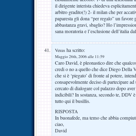
il dirigente interista chiedeva esplicitame
arbitro gradito(!) 2- il milan che per accati
paparesta gli dona “per regalo” un favore 
abbastanza gravi, sbaglio? Ho l’impression
sana moratoria e l’esclusione dell’italia d
ha scritto:
Vexus
Maggio 26th, 2006 alle 11:59
Caro David, è pleonastico dire che qualcos
credi o no a quello che dice Diego Della V
che si è ‘piegato’ di fronte al potere, inten
consapevolmente deciso di partecipare ad u
cercato di dialogare col palazzo dopo aver s
indicibili? In sostanza, secondo te, DDV 
tutto qui il busillis.
RISPOSTA
In buonafede, ma temo che abbia compiuto 
ciao,
David