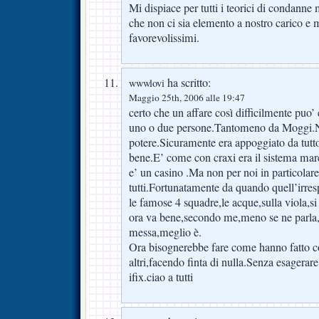
Mi dispiace per tutti i teorici di condanne 
che non ci sia elemento a nostro carico e 
favorevolissimi.
ha scritto:
wwwlovi
Maggio 25th, 2006 alle 19:47
certo che un affare così difficilmente puo’ 
uno o due persone.Tantomeno da Moggi.N
potere.Sicuramente era appoggiato da tutto
bene.E’ come con craxi era il sistema mar
e’ un casino .Ma non per noi in particolare
tutti.Fortunatamente da quando quell’irre
le famose 4 squadre,le acque,sulla viola,
ora va bene,secondo me,meno se ne parla,
messa,meglio è.
Ora bisognerebbe fare come hanno fatto c
altri,facendo finta di nulla.Senza esagerare
ifix.ciao a tutti