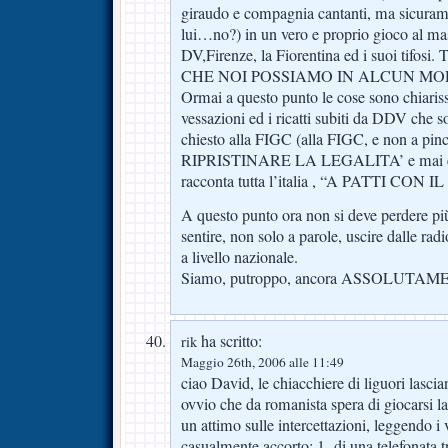
giraudo e compagnia cantanti, ma sicura
lui…no?) in un vero e proprio gioco al mas
DV,Firenze, la Fiorentina ed i suoi tif
CHE NOI POSSIAMO IN ALCUN MO
Ormai a questo punto le cose sono chiariss
vessazioni ed i ricatti subiti da DDV che 
chiesto alla FIGC (alla FIGC, e non a pinc
RIPRISTINARE LA LEGALITA’ e mai e p
racconta tutta l’italia , “A PATTI CON 
A questo punto ora non si deve perdere pi
sentire, non solo a parole, uscire dalle radio 
a livello nazionale.
Siamo, putroppo, ancora ASSOLUTA
ha scritto:
rik
Maggio 26th, 2006 alle 11:49
ciao David, le chiacchiere di liguori lasci
ovvio che da romanista spera di giocarsi l
un attimo sulle intercettazioni, leggendo i v
casualmente accorto: 1- di una telefonata tr