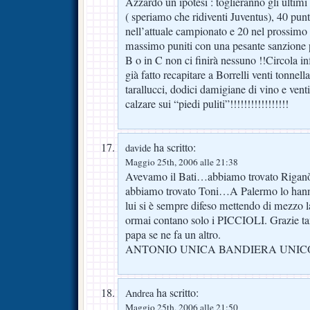
Azzardo un ipotesi : toglieranno gli ultimi
( speriamo che ridiventi Juventus), 40 punt
nell’attuale campionato e 20 nel prossimo e g
massimo puniti con una pesante sanzione 
B o in C non ci finirà nessuno !!Circola in
già fatto recapitare a Borrelli venti tonnella
tarallucci, dodici damigiane di vino e vent
calzare sui “piedi puliti”!!!!!!!!!!!!!!!!!
ha scritto:
davide
Maggio 25th, 2006 alle 21:38
Avevamo il Bati…abbiamo trovato Ri
abbiamo trovato Toni…A Palermo lo hann
lui si è sempre difeso mettendo di mezzo la
ormai contano solo i PICCIOLI. Grazie tan
papa se ne fa un altro.
ANTONIO UNICA BANDIERA UNICO
ha scritto:
Andrea
Maggio 25th, 2006 alle 21:50