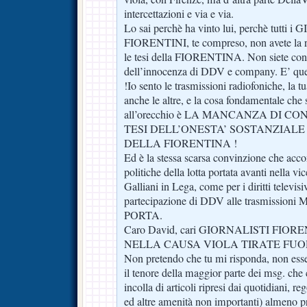
intercettazioni e via e via.
Lo sai perchè ha vinto lui, perchè tutti
FIORENTINI, te compreso, non avete la ra
le tesi della FIORENTINA. Non siete conv
dell’innocenza di DDV e company. E’ ques
!Io sento le trasmissioni radiofoniche, la 
anche le altre, e la cosa fondamentale che
all’orecchio è LA MANCANZA DI 
TESI DELL’ONESTA’ SOSTANZIALE
DELLA FIORENTINA !
Ed è la stessa scarsa convinzione che ac
politiche della lotta portata avanti nella vi
Galliani in Lega, come per i diritti televis
partecipazione di DDV alle trasmissio
PORTA.
Caro David, cari GIORNALISTI FIOR
NELLA CAUSA VIOLA TIRATE FUOR
Non pretendo che tu mi risponda, non ess
il tenore della maggior parte dei msg. che 
incolla di articoli ripresi dai quotidiani, re
ed altre amenità non importanti) almeno pr