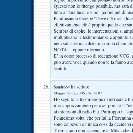
Questo non lo ritengo possibile, ma sarà di
tutto a “tarallucci e vino” (come più di una
Parafrasando Goethe “Dove c’è molta luce
effettivamente ciò è proprio quello che st
Sembra di capire, le intercettazioni si ampl
moltiplicano le testimonianze e appunto 
nera sul sistema calcio, una volta chiamat
NOTA:…eppure ritornano.
E’ in corso processo di redenzione VCG, a
può avere voce quando non te la fanno ave
sentirti.
ha scritto:
Sandro64
Maggio 26th, 2006 alle 08:07
Ho seguito la trasmissione di ieri sera e ti 
mio apprezzamento per aver portato il “ne
ai microfoni di radio blu. Purtroppo il “si
l’ennesima volta, che per lui la Fiorentina 
sono colpevoli e l’unica cosa da decidersi è
Trovo strano non accennare al Milan che do