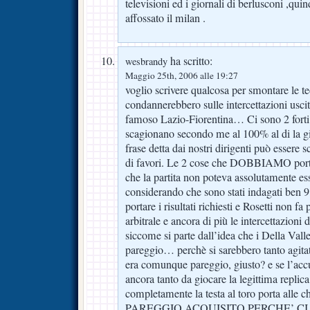
televisioni ed i giornali di berlusconi ,qui
affossato il milan .
ha scritto:
wesbrandy
Maggio 25th, 2006 alle 19:27
voglio scrivere qualcosa per smontare le te
condannerebbero sulle intercettazioni uscit
famoso Lazio-Fiorentina… Ci sono 2 forti
scagionano secondo me al 100% al di la 
frase detta dai nostri dirigenti può essere 
di favori. Le 2 cose che DOBBIAMO porta
che la partita non poteva assolutamente ess
considerando che sono stati indagati ben 9
portare i risultati richiesti e Rosetti non fa
arbitrale e ancora di più le intercettazioni
siccome si parte dall’idea che i Della Vall
pareggio… perchè si sarebbero tanto agitat
era comunque pareggio, giusto? e se l’accu
ancora tanto da giocare la legittima repli
completamente la testa al toro porta alle 
PAREGGIO ACQUISITO PERCHE’ C