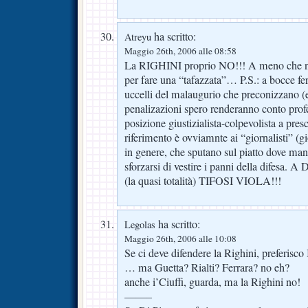
ha scritto:
Atreyu
Maggio 26th, 2006 alle 08:58
La RIGHINI proprio NO!!! A meno che no
per fare una “tafazzata”… P.S.: a bocce ferm
uccelli del malaugurio che preconizzano (
penalizazioni spero renderanno conto prof
posizione giustizialista-colpevolista a pre
riferimento è ovviamnte ai “giornalisti” (gio
in genere, che sputano sul piatto dove m
sforzarsi di vestire i panni della dife
(la quasi totalità) TIFOSI VIOLA!!!
ha scritto:
Legolas
Maggio 26th, 2006 alle 10:08
Se ci deve difendere la Righini, preferisco
… ma Guetta? Rialti? Ferrara? no eh?
anche i’Ciuffi, guarda, ma la Righini no!
——–