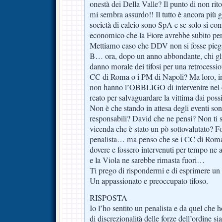
onestà dei Della Valle? Il punto di non rito
mi sembra assurdo!! Il tutto è ancora più g
società di calcio sono SpA e se solo si co
economico che la Fiore avrebbe subito per 
Mettiamo caso che DDV non si fosse piegat
B… ora, dopo un anno abbondante, chi gli a
danno morale dei tifosi per una retrocessio
CC di Roma o i PM di Napoli? Ma loro, in 
non hanno l’OBBLIGO di intervenire nel c
reato per salvaguardare la vittima dai possi
Non è che stando in attesa degli eventi s
responsabili? David che ne pensi? Non ti 
vicenda che è stato un pò sottovalutato? F
penalista… ma penso che se i CC di Roma a
dovere e fossero intervenuti per tempo ne 
e la Viola ne sarebbe rimasta fuori…
Ti prego di rispondermi e di esprimere u
Un appassionato e preoccupato tifoso.
RISPOSTA
Io l’ho sentito un penalista e da quel che 
di discrezionalità delle forze dell’ordine s