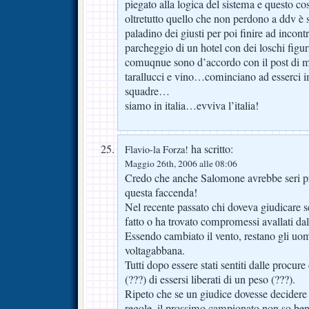
piegato alla logica del sistema e questo cost
oltretutto quello che non perdono a ddv è st
paladino dei giusti per poi finire ad incont
parcheggio di un hotel con dei loschi figu
comuqnue sono d’accordo con il post di ma
tarallucci e vino…cominciano ad esserci i
squadre…
siamo in italia…evviva l’italia!
ha scritto:
Flavio-la Forza!
Maggio 26th, 2006 alle 08:06
Credo che anche Salomone avrebbe seri pr
questa faccenda!
Nel recente passato chi doveva giudicare
fatto o ha trovato compromessi avallati dall
Essendo cambiato il vento, restano gli uom
voltagabbana.
Tutti dopo essere stati sentiti dalle procure
(???) di essersi liberati di un peso (???).
Ripeto che se un giudice dovesse decidere a
regole, il prossimo campionato non so ben