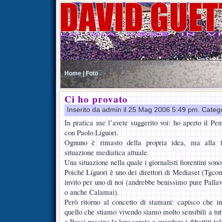
Home |
Foto
Ci ho provato
Inserito da admin il 25 Mag 2006 5:49 pm. Categ
In pratica me l’avete suggerito voi: ho aperto il Pe
con Paolo Liguori.
Ognuno è rimasto della propria idea, ma alla fi
situazione mediatica attuale.
Una situazione nella quale i giornalisti fiorentini so
Poiché Liguori è uno dei direttori di Mediaset (Tgco
invito per uno di noi (andrebbe benissimo pure Palla
o anche Calamai).
Però ritorno al concetto di stamani: capisco che i
quello che stiamo vivendo siamo molto sensibili a tut
e Rossi passino le loro serate a guardare i dibattiti tel