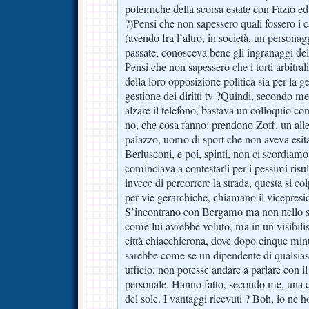
polemiche della scorsa estate con Fazio ed i
?)Pensi che non sapessero quali fossero i c
(avendo fra l’altro, in società, un persona
passate, conosceva bene gli ingranaggi del
Pensi che non sapessero che i torti arbitra
della loro opposizione politica sia per la g
gestione dei diritti tv ?Quindi, secondo m
alzare il telefono, bastava un colloquio co
no, che cosa fanno: prendono Zoff, un alle
palazzo, uomo di sport che non aveva esit
Berlusconi, e poi, spinti, non ci scordiamo
cominciava a contestarli per i pessimi risulta
invece di percorrere la strada, questa si c
per vie gerarchiche, chiamano il vicepresid
S’incontrano con Bergamo ma non nello s
come lui avrebbe voluto, ma in un visibilis
città chiacchierona, dove dopo cinque minuti
sarebbe come se un dipendente di qualsias
ufficio, non potesse andare a parlare con il 
personale. Hanno fatto, secondo me, una c
del sole. I vantaggi ricevuti ? Boh, io ne 