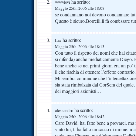
ha scritto:
wwwlovi
Maggio 25th, 2006 alle 18:08
se condannano noi devono condannare tutt
Questo è sicuro.Borrelli,li fà confessare tut
ha scritto:
Lex
Maggio 25th, 2006 alle 18:13
Con tutto il rispetto dei nomi che hai citat
si difenda) anche mediaticamente Diego. E
bene anche se nei primi giorni era un po’ 
il che rischia di ottenere l’effetto contrario.
Mi sembra comunque che l’intercettazio
sia stata rimbalzata dal CorSera del quale,
dei maggiori azionisti…
ha scritto:
alessandro
Maggio 25th, 2006 alle 18:42
Caro David, hai fatto bene a provarci, ma 
vinto lui, ti ha fatto un sacco di moine..ma 
viola, con Firenze, ma d’altra parte DellaV