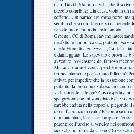
Caro David, è la prima volta che ti scrivo 
piccolo contributo alla causa viola in un m
sofferto… In particolare vorrei porre una 
sembra che sia molto emersa dal recente fi
versato pro o contro la nostra amata…
Orbene i CC di Roma stavano intecettando 
misfatto in tempo reale e, pertanto, verso
che la Fiorentina era vessata, “sotto schiaf
e danneggiata! Lo sapevano e prova ne è 
avvenuto in occasione del famoso incontro
Massa… ma se è così… perchè non sono i
immediatamente per fermare l’illecito? Pe
attivati per impedire che la vessazione con
pertanto, la Fiorentina subisse un danno in
violazione della legge? Cosa aspettavano 
speigazione che mi sono dato è che voleva
sarebbe caduta nella trappola, piegando i
ciò in flagranza di reato? E’ come se un ag
di un attentato, lasciasse compiere l’omici
parente dell’ucciso si vendica nei confront
sua volta, un omicida… o no? Cosa volevan