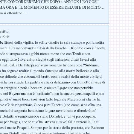
TE CONCORDEREMO CHE DOPO 4 ANNI OK UNO COSI’
..MA ORA E’ IL MOMENTO DI ESSERE DELUSI E DI MOLTO…
non si offendano….
critto:
e 22:58
i bellicosi della vigilia, le solite omelie in sala stampa e poi la solita
omani. E ti raccomando i tifosi della Fiesole… Ricordo cosa si faceva
ando si strapazzava i gobbi niente meno che con Tendi e con
 oggi tutto è svelenito, sicché sugli striscioni ultras lavati alla
ttinati dalla De Filippi scrivono romanze liriche come “Sublime…
ra sogno e realtà: il mondo s’inchina alla nostra bellezza e alla
ose ridicole che cozzano di brutto con la realtà della morte civile di
buche per strada. La partita è che ci deliziamo con Comotto invece di
non spingere e però a beccare, e niente Ljajic che non potrebbe
 col Bayern ma non è “ordinato”, non ha ancora perso capelli e non
 quindi e’ unn’è bono, così vien fatto logorare Marchionni che ne ha
o e c’è da ringraziare. Gioca pure Zanetti (che come si sa c’ha una
 anche lui sopporta benissimo le gare ravvicinate e riborderà co’
é Bolatti, e sennò sarebbe staho Donadel, e’ un vi preoccupahe:
oi per Vargas, che se tu c’ha’ strizza e tu vo’ falla razionale, la tu’
vresti mette Pasqual. Sempre per la storia della prostata, che Babacar
anno l’intelligenza di farsi venire insieme al palletico che