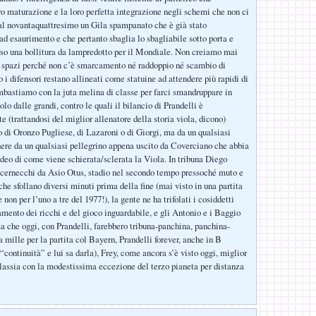
ro maturazione e la loro perfetta integrazione negli schemi che non ci
 al novantaquattresimo un Gila spampanato che è già stato
 ad esaurimento e che pertanto sbaglia lo sbagliabile sotto porta e
so una bollitura da lampredotto per il Mondiale. Non creiamo mai
i spazi perché non c’è smarcamento né raddoppio né scambio di
o i difensori restano allineati come statuine ad attendere più rapidi di
bastiamo con la juta melina di classe per farci smandruppare in
lo dalle grandi, contro le quali il bilancio di Prandelli è
(trattandosi del miglior allenatore della storia viola, dicono)
lo di Oronzo Pugliese, di Lazaroni o di Giorgi, ma da un qualsiasi
ere da un qualsiasi pellegrino appena uscito da Coverciano che abbia
video di come viene schierata/sclerata la Viola. In tribuna Diego
 cernecchi da Asio Otus, stadio nel secondo tempo pressoché muto e
che sfollano diversi minuti prima della fine (mai visto in una partita
e non per l’uno a tre del 1977!), la gente ne ha trifolati i cosiddetti
amento dei ricchi e del gioco inguardabile, e gli Antonio e i Baggio
sa che oggi, con Prandelli, farebbero tribuna-panchina, panchina-
 mille per la partita col Bayern, Prandelli forever, anche in B
“continuità” e lui sa darla), Frey, come ancora s’è visto oggi, miglior
alassia con la modestissima eccezione del terzo pianeta per distanza