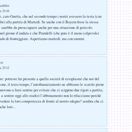
critto:
e 23:10
e, caro Guetta, che nel secondo tempo i nostri avessero la testa (con
be) alla partita di Martedì. Se anche con il Bayern fosse la stessa
i sarebbe da preoccuparsi anche per una situazione di pericolo
el girone d’andata e che Prandelli (che pure è il meno colpevole)
ado di fronteggiare. Aspettiamo martedì, ma con enormi
to:
e 23:12
re: potreste far presente a quella società di ectoplasmi che noi del
n-zone, il terzo tempo, l’autofinanziamento ne abbiamo le scatole piene
uovono a farsi sentire per evitare che ci scippino due rigori a partita,
ri a sentire oggi allo stadio) l’abbonamento non lo rifacciamo perchè
i vedere la loro compostezza di fronte al nostro sdegno? sembra che ci
anche loro…