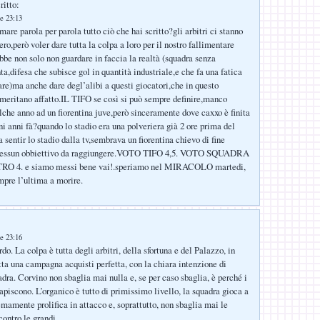
ritto:
e 23:13
re parola per parola tutto ciò che hai scritto?gli arbitri ci stanno
o,però voler dare tutta la colpa a loro per il nostro fallimentare
be non solo non guardare in faccia la realtà (squadra senza
a,difesa che subisce gol in quantità industriale,e che fa una fatica
re)ma anche dare degl’alibi a questi giocatori,che in questo
eritano affatto.IL TIFO se così si può sempre definire,manco
lche anno ad un fiorentina juve,però sinceramente dove caxxo è finita
ni anni fà?quando lo stadio era una polveriera già 2 ore prima del
a sentir lo stadio dalla tv,sembrava un fiorentina chievo di fine
 nessun obbiettivo da raggiungere.VOTO TIFO 4,5. VOTO SQUADRA
O 4. e siamo messi bene vai!.speriamo nel MIRACOLO martedi,
mpre l’ultima a morire.
e 23:16
o. La colpa è tutta degli arbitri, della sfortuna e del Palazzo, in
atta una campagna acquisti perfetta, con la chiara intenzione di
adra. Corvino non sbaglia mai nulla e, se per caso sbaglia, è perché i
apiscono. L’organico è tutto di primissimo livello, la squadra gioca a
mamente prolifica in attacco e, soprattutto, non sbaglia mai le
contro le grandi.