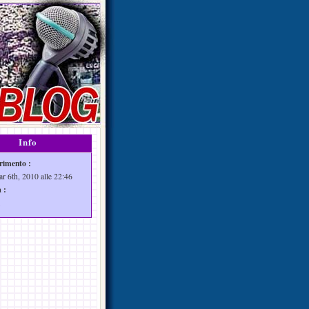
Info
rimento :
ar 6th, 2010 alle 22:46
 :