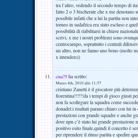
tra l’altro, vedendo il secondo tempo di i
fatto 2 o 3 bischerate che x me denotano u
possibile infatti che a lui la partita non int
torneo in sudafrica era stato escluso e quell
possibilità di riabilitarsi in chiave nazional
scrivi, x me i nostri problemi sono ovunqu
centrocampo, soprattutto i centrali difensi
un altro, non ne fanno uno bono (molto me
x intenderci)
ha scritto:
cina75
Marzo 4th, 2010 alle 11:57
cristiano Zanetti è il giocatore più determi
fiorentina!!!!!!da i tempi di gioco giusti 
non fa scollegare la squadra come succed
donadel.i risultati parano chiaro con lui in
prestazioni con grande squadre e anche gra
dove npn c’è stato lui grande prestazione 
positivo esito finale,quindi il concetto è 
per riprendere il ritmo partita e spedire q