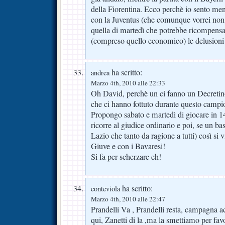
della Fiorentina. Ecco perchè io sento meno 
con la Juventus (che comunque vorrei non p
quella di martedì che potrebbe ricompensare 
(compreso quello economico) le delusioni
ha scritto:
andrea
Marzo 4th, 2010 alle 22:33
Oh David, perchè un ci fanno un Decretino
che ci hanno fottuto durante questo campi
Propongo sabato e martedì di giocare in 14:
ricorre al giudice ordinario e poi, se un bas
Lazio che tanto da ragione a tutti) così si 
Giuve e con i Bavaresi!
Si fa per scherzare eh!
ha scritto:
conteviola
Marzo 4th, 2010 alle 22:47
Prandelli Va , Prandelli resta, campagna a
qui, Zanetti di la ,ma la smettiamo per fav