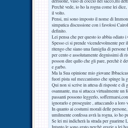
derisione, vaso di coccio nel sacco,mi detti
Perchè vede, io ho la rogna come lei dice
il volto.
Pensi, mi sono imposto il nome di Immon
simpatica discussione con i favolosi Cairol
definito.
Lei pensa che per questo io abbia odiato i
Spesso ci si prende vicendevolmente per il
ritengo che siano una famiglia di persone f
per cento e assolutamente degnissimi di ris
posson dire qullo che gli pare, perchè è de
e garbo.
Ma la Sua opinione mio giovane Ibbacicasc
fuori pista sul meccanismo che spinge la ge
Qui non si scrive in attesa di risposte e d
osannante, ma si attacca virtualmente un fo
passanti possono leggerlo, soffermarsi,con
ignorarlo e proseguire , attaccando a loro vo
In quanto ai costumi morali delle persone
umilmente confessa avrà la rogna, io ho pur
Se lei mi indicherà la strada per guarirne 
Intanto le sono grato perchè grazie a lei ho