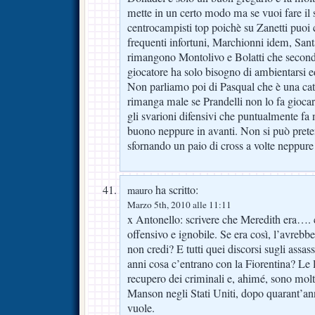
mette in un certo modo ma se vuoi fare il 
centrocampisti top poichè su Zanetti puoi
frequenti infortuni, Marchionni idem, San
rimangono Montolivo e Bolatti che secon
giocatore ha solo bisogno di ambientarsi e
Non parliamo poi di Pasqual che è una catas
rimanga male se Prandelli non lo fa giocar
gli svarioni difensivi che puntualmente fa 
buono neppure in avanti. Non si può preten
sfornando un paio di cross a volte neppure q
ha scritto:
mauro
Marzo 5th, 2010 alle 11:11
x Antonello: scrivere che Meredith era…
offensivo e ignobile. Se era così, l’avrebb
non credi? E tutti quei discorsi sugli assa
anni cosa c’entrano con la Fiorentina? Le l
recupero dei criminali e, ahimé, sono mol
Manson negli Stati Uniti, dopo quarant’an
vuole.