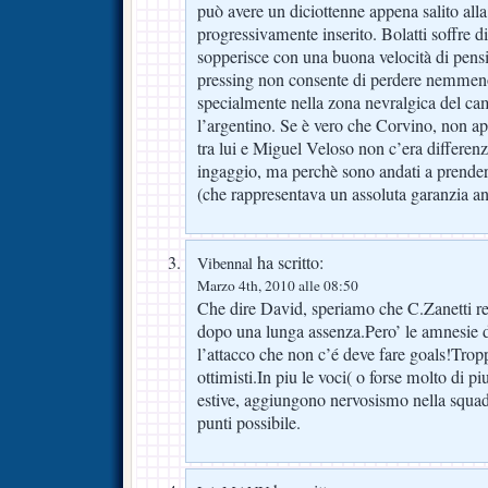
può avere un diciottenne appena salito alla
progressivamente inserito. Bolatti soffre di
sopperisce con una buona velocità di pensie
pressing non consente di perdere nemme
specialmente nella zona nevralgica del ca
l’argentino. Se è vero che Corvino, non ap
tra lui e Miguel Veloso non c’era differenz
ingaggio, ma perchè sono andati a prendere
(che rappresentava un assoluta garanzia an
ha scritto:
Vibennal
Marzo 4th, 2010 alle 08:50
Che dire David, speriamo che C.Zanetti re
dopo una lunga assenza.Pero’ le amnesie d
l’attacco che non c’é deve fare goals!Trop
ottimisti.In piu le voci( o forse molto di pi
estive, aggiungono nervosismo nella squad
punti possibile.