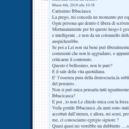
Marzo 6th, 2010 alle 10:38
Carissimo Ibbaciasca
La prego, mi conceda un momento per esp
Ogni persona qui dentro è libera di scriver
Sfortunatamente per lei questo luogo è ges
e intelligente , e non da un colonnello dell
auspicherebbe.
Se poi a Lei non sta bene può liberalmente 
commenti che non le aggradano, o appunt
criticarne il contenuto.
Questo è bellissimo, non le pare?
E il sale della vita quotidiana.
E’ l’essenza pura della democrazia,la subl
del pensiero .
Non si può mica pensarla tutti ugualmente
Ibbacicasca?
E poi , io non Le chiedo mica con la forza
Veda gentile Ibbaciasca ,da anni sono stati
accettati dall’utenza, e allora, mi scusi, pe
me, ci conosciamo egregio signore ?
Quasi quasi mi verrebbe un dubbietto ….s