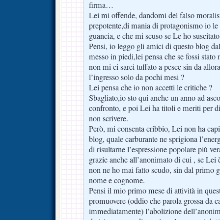
firma…
Lei mi offende, dandomi del falso moralis
prepotente,di mania di protagonismo io le 
guancia, e che mi scuso se Le ho suscitato
Pensi, io leggo gli amici di questo blog da
messo in piedi,lei pensa che se fossi stat
non mi ci sarei tuffato a pesce sin da allor
l’ingresso solo da pochi mesi ?
Lei pensa che io non accetti le critiche ?
Sbagliato,io sto qui anche un anno ad asco
confronto, e poi Lei ha titoli e meriti per 
non scrivere.
Però, mi consenta cribbio, Lei non ha ca
blog, quale carburante ne sprigiona l’energ
di risultarne l’espressione popolare più ve
grazie anche all’anonimato di cui , se Lei è
non ne ho mai fatto scudo, sin dal primo 
nome e cognome.
Pensi il mio primo mese di attività in ques
promuovere (oddio che parola grossa da 
immediatamente) l’abolizione dell’anonimat