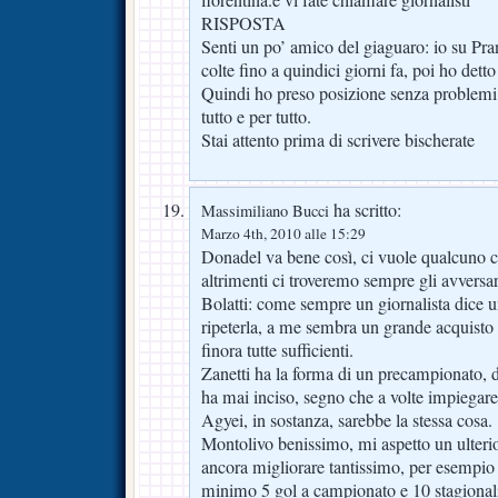
RISPOSTA
Senti un po’ amico del giaguaro: io su Pran
colte fino a quindici giorni fa, poi ho dett
Quindi ho preso posizione senza problemi:
tutto e per tutto.
Stai attento prima di scrivere bischerate
ha scritto:
Massimiliano Bucci
Marzo 4th, 2010 alle 15:29
Donadel va bene così, ci vuole qualcuno ch
altrimenti ci troveremo sempre gli avversari
Bolatti: come sempre un giornalista dice una
ripeterla, a me sembra un grande acquisto 
finora tutte sufficienti.
Zanetti ha la forma di un precampionato, 
ha mai inciso, segno che a volte impiegar
Agyei, in sostanza, sarebbe la stessa cosa.
Montolivo benissimo, mi aspetto un ulterior
ancora migliorare tantissimo, per esempio
minimo 5 gol a campionato e 10 stagional