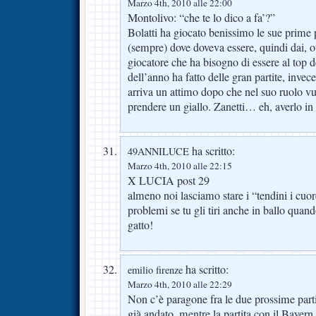
Marzo 4th, 2010 alle 22:00
Montolivo: “che te lo dico a fa’?”
Bolatti ha giocato benissimo le sue prime p
(sempre) dove doveva essere, quindi dai, 
giocatore che ha bisogno di essere al top de
dell’anno ha fatto delle gran partite, inv
arriva un attimo dopo che nel suo ruolo 
prendere un giallo. Zanetti… eh, averlo in
ha scritto:
49ANNILUCE
Marzo 4th, 2010 alle 22:15
X LUCIA post 29
almeno noi lasciamo stare i “tendini i cuore
problemi se tu gli tiri anche in ballo quan
gatto!
ha scritto:
emilio firenze
Marzo 4th, 2010 alle 22:29
Non c’è paragone fra le due prossime part
già andato, mentre la partita con il Bayern