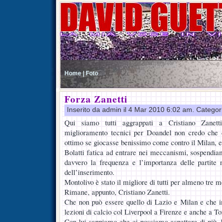
Home |
Foto
Forza Zanetti
Inserito da admin il 4 Mar 2010 6:02 am. Categor
Qui siamo tutti aggrappati a Cristiano Zanet
miglioramento tecnici per Doandel non credo che 
ottimo se giocasse benissimo come contro il Milan, er
Bolatti fatica ad entrare nei meccanismi, sospendiam
davvero la frequenza e l’importanza delle partite 
dell’inserimento.
Montolivo è stato il migliore di tutti per almeno tre m
Rimane, appunto, Cristiano Zanetti.
Che non può essere quello di Lazio e Milan e che i
lezioni di calcio col Liverpool a Firenze e anche a To
Con lui sappiamo che ci possiamo aspettare di più, 