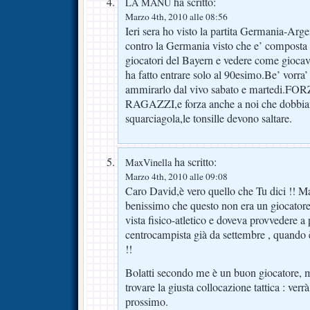
ha scritto:
LA MANU
Marzo 4th, 2010 alle 08:56
Ieri sera ho visto la partita Germania-Arge
contro la Germania visto che e’ composta 
giocatori del Bayern e vedere come gioca
ha fatto entrare solo al 90esimo.Be’ vorra’
ammirarlo dal vivo sabato e martedi
RAGAZZI,e forza anche a noi che dobbiam
squarciagola,le tonsille devono saltare.
ha scritto:
MaxVinella
Marzo 4th, 2010 alle 09:08
Caro David,è vero quello che Tu dici !! M
benissimo che questo non era un giocatore 
vista fisico-atletico e doveva provvedere a
centrocampista già da settembre , quando
!!
Bolatti secondo me è un buon giocatore, 
trovare la giusta collocazione tattica : ver
prossimo.