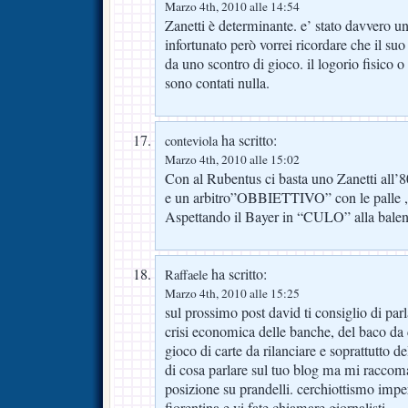
Marzo 4th, 2010 alle 14:54
Zanetti è determinante. e’ stato davvero un
infortunato però vorrei ricordare che il suo
da uno scontro di gioco. il logorio fisico 
sono contati nulla.
ha scritto:
conteviola
Marzo 4th, 2010 alle 15:02
Con al Rubentus ci basta uno Zanetti all’
e un arbitro”OBBIETTIVO” con le palle ,il
Aspettando il Bayer in “CULO” alla balen
ha scritto:
Raffaele
Marzo 4th, 2010 alle 15:25
sul prossimo post david ti consiglio di parla
crisi economica delle banche, del baco da 
gioco di carte da rilanciare e soprattutto de
di cosa parlare sul tuo blog ma mi racco
posizione su prandelli. cerchiottismo impe
fiorentina.e vi fate chiamare giornalisti