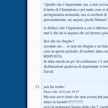
“Quello che è importante ora, a mio avviso
il turno di Champions e poi tante cose si s
un’ingiustizia tremenda, ma si cercherà d
personalmente, mi auguro giochi Manuel.
io deduco che l’ingiustizia a cui si riferisc
tant’è che lui si augura che (al ritorno) gi
dici che mi sbaglio?
secondo me… se non mi sbaglio e mi fido d
caso in questo periodo, di mettere altra c
RISPOSTA
In tutta onestà un po’ di confusione c’è nel
dichiarazioni qualcosa di importante si tro
David
ha scritto:
jack
Marzo 4th, 2010 alle 18:57
Ma non avevi detto che non avresti più parl
unico la mondo!!!!!!!!!!!!!
oggi al pentasport hanno detto che l’ event