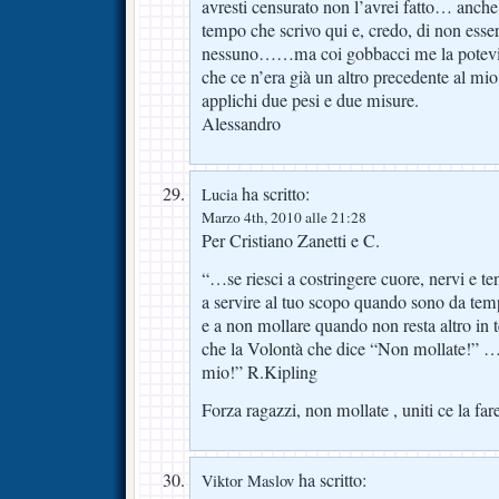
avresti censurato non l’avrei fatto… anche
tempo che scrivo qui e, credo, di non esse
nessuno……ma coi gobbacci me la potevi 
che ce n’era già un altro precedente al m
applichi due pesi e due misure.
Alessandro
ha scritto:
Lucia
Marzo 4th, 2010 alle 21:28
Per Cristiano Zanetti e C.
“…se riesci a costringere cuore, nervi e te
a servire al tuo scopo quando sono da temp
e a non mollare quando non resta altro in t
che la Volontà che dice “Non mollate!” …a
mio!” R.Kipling
Forza ragazzi, non mollate , uniti ce la fa
ha scritto:
Viktor Maslov