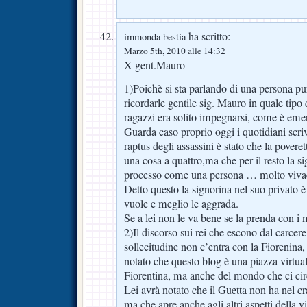
ha scritto:
immonda bestia
Marzo 5th, 2010 alle 14:32
X gent.Mauro
1)Poichè si sta parlando di una persona pu
ricordarle gentile sig. Mauro in quale tipo d
ragazzi era solito impegnarsi, come è emer
Guarda caso proprio oggi i quotidiani scri
raptus degli assassini è stato che la povere
una cosa a quattro,ma che per il resto la si
processo come una persona … molto viva
Detto questo la signorina nel suo privato è 
vuole e meglio le aggrada.
Se a lei non le va bene se la prenda con i
2)Il discorso sui rei che escono dal carce
sollecitudine non c’entra con la Fiorenina
notato che questo blog è una piazza virtuale
Fiorentina, ma anche del mondo che ci ci
Lei avrà notato che il Guetta non ha nel cra
ma che apre anche agli altri aspetti della v