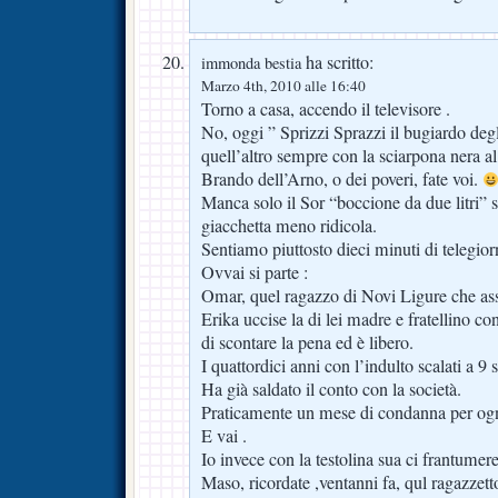
ha scritto:
immonda bestia
Marzo 4th, 2010 alle 16:40
Torno a casa, accendo il televisore .
No, oggi ” Sprizzi Sprazzi il bugiardo degl
quell’altro sempre con la sciarpona nera al
Brando dell’Arno, o dei poveri, fate voi.
Manca solo il Sor “boccione da due litri” 
giacchetta meno ridicola.
Sentiamo piuttosto dieci minuti di telegior
Ovvai si parte :
Omar, quel ragazzo di Novi Ligure che as
Erika uccise la di lei madre e fratellino con
di scontare la pena ed è libero.
I quattordici anni con l’indulto scalati a 9 
Ha già saldato il conto con la società.
Praticamente un mese di condanna per ogni
E vai .
Io invece con la testolina sua ci frantumerei
Maso, ricordate ,ventanni fa, qul ragazzett