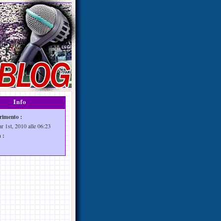
Info
rimento :
r 1st, 2010 alle 06:23
 :