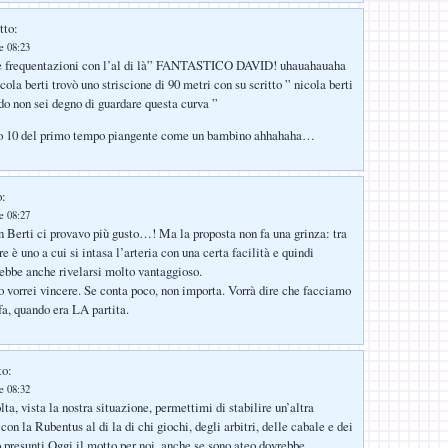
tto:
e 08:23
sue frequentazioni con l’al di là” FANTASTICO DAVID! uhauahauaha
cola berti trovò uno striscione di 90 metri con su scritto ” nicola berti
do non sei degno di guardare questa curva ”
opo 10 del primo tempo piangente come un bambino ahhahaha…
o:
e 08:27
 Berti ci provavo più gusto…! Ma la proposta non fa una grinza: tra
ore è uno a cui si intasa l’arteria con una certa facilità e quindi
rebbe anche rivelarsi molto vantaggioso.
to vorrei vincere. Se conta poco, non importa. Vorrà dire che facciamo
fa, quando era LA partita.
to:
e 08:32
ta, vista la nostra situazione, permettimi di stabilire un’altra
 con la Rubentus al di la di chi giochi, degli arbitri, delle cabale e dei
o presunti.Oggi il motto per noi, anche se sono ateo,dovrebbe