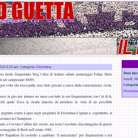
 2010 6:23 am. Categoria:
Fiorentina
.
Data inse
sto molto frequentato blog l’idea di trattare sabato pomeriggio Felipe Melo
lunedì, Ma
ti nel campionato 88/89.
Categoria
ni volta che tocca palla, non farlo giocare a causa della contestazione: civile,
Fiorentina
reso in giro per almeno un mese con tutte le sue frequentazioni con l’al di là,
rli quale fosse la strada maestra da prendere in vista di un possibile
 pugilato contro Lopez negli spogliatoi di Fiorentina-Cagliari e, soprattutto, la
 costarci la Champions.
zie a Corvino l’affare del secolo, ma resta l’assoluta sfacciataggine di questo
sceneggiate di Berti nell’estate 1988.
9 Trapattoni fu costretto a cambiare “il mercenario” per disperazione e noi