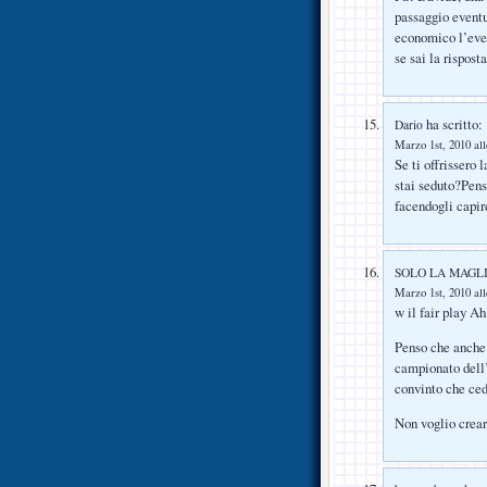
passaggio eventu
economico l’even
se sai la risposta
ha scritto:
Dario
Marzo 1st, 2010 all
Se ti offrissero 
stai seduto?Pen
facendogli capire
SOLO LA MAGL
Marzo 1st, 2010 all
w il fair play Ah
Penso che anche 
campionato dell’
convinto che ced
Non voglio crear