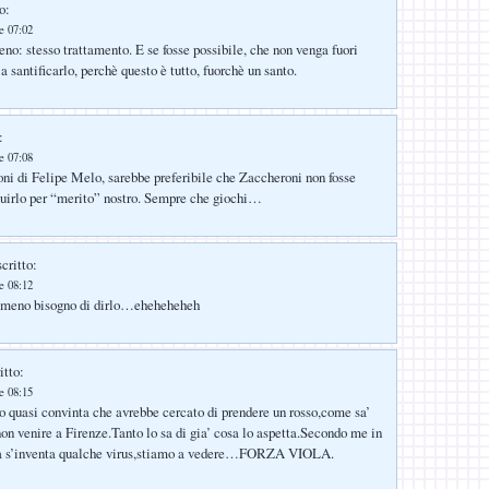
o:
e 07:02
eno: stesso trattamento. E se fosse possibile, che non venga fuori
 santificarlo, perchè questo è tutto, fuorchè un santo.
:
e 07:08
ioni di Felipe Melo, sarebbe preferibile che Zaccheroni non fosse
ituirlo per “merito” nostro. Sempre che giochi…
critto:
e 08:12
meno bisogno di dirlo…eheheheheh
itto:
e 08:15
ero quasi convinta che avrebbe cercato di prendere un rosso,come sa’
non venire a Firenze.Tanto lo sa di gia’ cosa lo aspetta.Secondo me in
a s’inventa qualche virus,stiamo a vedere…FORZA VIOLA.