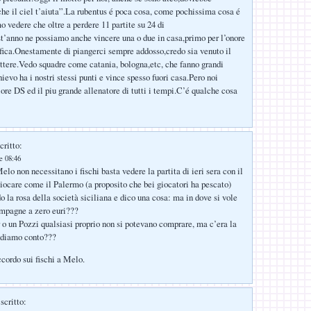
che il ciel t’aiuta”.La rubentus é poca cosa, come pochissima cosa é
o vedere che oltre a perdere 11 partite su 24 di
’anno ne possiamo anche vincere una o due in casa,primo per l’onore
sifica.Onestamente di piangerci sempre addosso,credo sia venuto il
tere.Vedo squadre come catania, bologna,etc, che fanno grandi
ievo ha i nostri stessi punti e vince spesso fuori casa.Pero noi
ore DS ed il piu grande allenatore di tutti i tempi.C’é qualche cosa
critto:
e 08:46
elo non necessitano i fischi basta vedere la partita di ieri sera con il
ocare come il Palermo (a proposito che bei giocatori ha pescato)
 la rosa della società siciliana e dico una cosa: ma in dove si vole
ampagne a zero euri???
 o un Pozzi qualsiasi proprio non si potevano comprare, ma c’era la
ndiamo conto???
cordo sui fischi a Melo.
scritto: