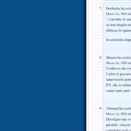
ha scri
Doribedee
Marzo 1st, 2010 all
” con tutte le 
se non sbaglio ni
abbassa lo sguar
fu sostituito d
ha scritt
Shimon
Marzo 1st, 2010 all
Confesso che con
l’altro il giocat
innervosirlo pot
P.S. Ah, io saba
come tanti anni 
ha scrit
Vibennal
Marzo 1st, 2010 all
David,per una vol
priorità; vincere
complotti reali 