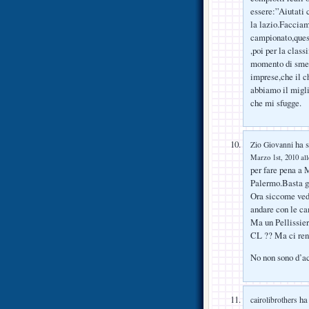
essere:”Aiutati 
la lazio.Facciam
campionato,quest
,poi per la clas
momento di smet
imprese,che il ch
abbiamo il migli
che mi sfugge.
ha s
Zio Giovanni
Marzo 1st, 2010 all
per fare pena a M
Palermo.Basta gi
Ora siccome vedo
andare con le c
Ma un Pellissier
CL ?? Ma ci re
No non sono d’ac
ha 
cairolibrothers