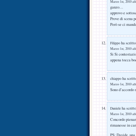
Marzo 1st, 2010 all
ganzo…
approvo e sottosc
Prove di scena p
Però se ci mand
ha scritto
Filippo
Marzo 1st, 2010 all
Si Si contestazio
appena tocca b
ha scritt
chiappo
Marzo 1st, 2010 all
Sono d’accordo 
ha scritto
Daniele
Marzo 1st, 2010 all
Concordo piename
rimanesse in c
PS: Davide, una 