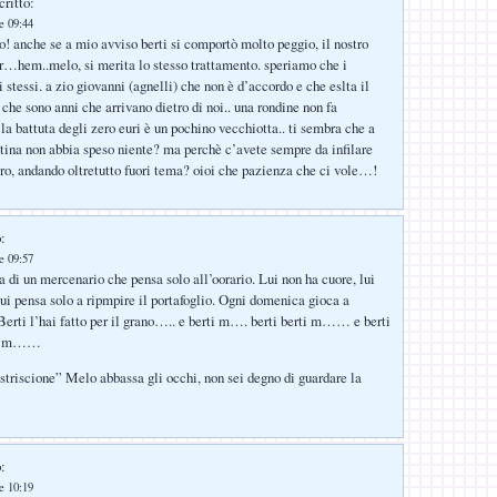
critto:
e 09:44
o! anche se a mio avviso berti si comportò molto peggio, il nostro
…hem..melo, si merita lo stesso trattamento. speriamo che i
li stessi. a zio giovanni (agnelli) che non è d’accordo e che eslta il
che sono anni che arrivano dietro di noi.. una rondine non fa
la battuta degli zero euri è un pochino vecchiotta.. ti sembra che a
ntina non abbia speso niente? ma perchè c’avete sempre da infilare
ero, andando oltretutto fuori tema? oioi che pazienza che ci vole…!
:
e 09:57
a di un mercenario che pensa solo all’oorario. Lui non ha cuore, lui
lui pensa solo a ripmpire il portafoglio. Ogni domenica gioca a
erti l’hai fatto per il grano….. e berti m…. berti berti m…… e berti
rti m……
 striscione” Melo abbassa gli occhi, non sei degno di guardare la
:
e 10:19