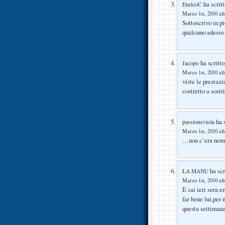
ha scritt
EnricoC
Marzo 1st, 2010 all
Sottoscrivo in pi
qualcuno adesso a
ha scritto
Jacopo
Marzo 1st, 2010 all
viste le prestaz
costretto a sost
ha s
passioneviola
Marzo 1st, 2010 all
…non c’era nem
ha scr
LA MANU
Marzo 1st, 2010 all
E sai ieri sera 
far bene lui,per 
questa settiman