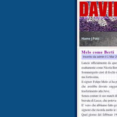
Home |
Foto
Melo come Berti
Inserito da admin il 1 Mar
Lancio ufficialmente da que
esattamente come Nicola Ber
Sommergerlo cioè di fischi og
ma fortissima.
Il signor Felipe Melo ci ha p
che avrebbe dovuto suggeri
trasferimento alla Juve.
Senza contare il suo match di
bravata di Lecce, che poteva
E’ vero che abbiamo fatto gra
signore che ricorda molto le 
Quel giorno del febbraio 198