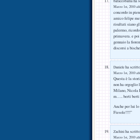
ha s
baraccobama
Marzo 1st, 2010 all
concordo in pien
amico felipe mer
risultati siano g
palermo, ricordo 
primavera. e poi 
gennaio la fiore
discorsi a bisch
ha scritto
Daniele
Marzo 1st, 2010 all
Questa è la stori
non ha orgoglio 
Milano, Nicola B
m….. berti be
Anche per lui lo
Fiesole!!!!”
ha scritto
Zachini
Marzo 1st, 2010 all