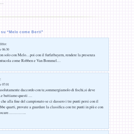
li…
su “Melo come Berti”
itto:
e 06:30
 solo con Melo…poi con il furfatbayern, rendere la presenza
gentucola come Robben e Van Bommel…
:
e 07:01
asolutamente daccordo con te,sommergiamolo di fischi,si deve
…e battiamo questi …
che alla fine del campionato se ci dassero i tre punti persi con il
bbe quarti, provate a guardare la classifica con tre punti in più e con
a giocare…………..