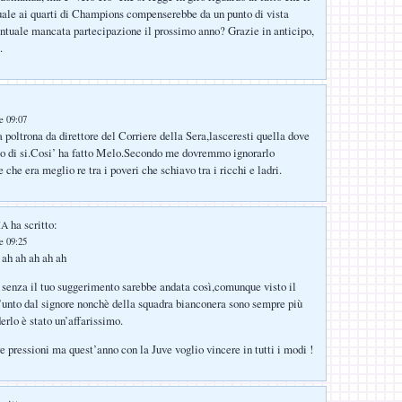
ale ai quarti di Champions compenserebbe da un punto di vista
tuale mancata partecipazione il prossimo anno? Grazie in anticipo,
.
e 09:07
la poltrona da direttore del Corriere della Sera,lasceresti quella dove
so di si.Cosi’ ha fatto Melo.Secondo me dovremmo ignorarlo
 che era meglio re tra i poveri che schiavo tra i ricchi e ladri.
ha scritto:
IA
e 09:25
 ah ah ah ah ah
senza il tuo suggerimento sarebbe andata così,comunque visto il
unto dal signore nonchè della squadra bianconera sono sempre più
erlo è stato un’affarissimo.
e pressioni ma quest’anno con la Juve voglio vincere in tutti i modi !