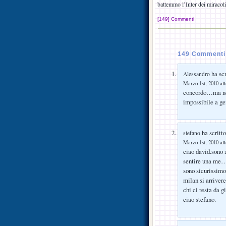
battemmo l’Inter dei miraco
[149] Commenti
149 Commenti 
ha scr
Alessandro
Marzo 1st, 2010 all
concordo…ma non
impossibile a 
ha scritto
stefano
Marzo 1st, 2010 all
ciao david.sono 
sentire una me
sono sicurissimo 
milan si arrivere
chi ci resta d
ciao stefano.