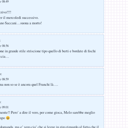
e 08:49
rivo!!!!
er il mercoledì successivo.
ano Saccani…suona a morto!
:
e 08:56
ne in grande stile striscione tipo quello di berti e bordate di fischi
occia…
o:
e 08:59
ma non so se è ancora quel Franchi là….
:
e 09:01
nte!! Pero’ a dire il vero, per come gioca, Melo sarebbe meglio
ampo
domanda, ma e’ vero cio’ che si legge in giro riguardo al fatto che il