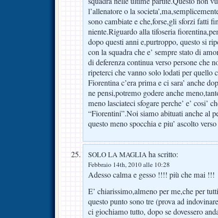
squadra nelle ultime partite.Questo non vu
l’allenatore o la societa’,ma,semplicement
sono cambiate e che,forse,gli sforzi fatti f
niente.Riguardo alla tifoseria fiorentina,pen
dopo questi anni e,purtroppo, questo si ri
con la squadra che e’ sempre stato di amo
di deferenza continua verso persone che n
ripeterci che vanno solo lodati per quello
Fiorentina c’era prima e ci sara’ anche do
ne pensi,potremo godere anche meno,tanto
meno lasciateci sfogare perche’ e’ cosi’ c
“Fiorentini”.Noi siamo abituati anche al p
questo meno spocchia e piu’ ascolto verso 
ha scritto:
SOLO LA MAGLIA
Febbraio 14th, 2010 alle 10:28
Adesso calma e gesso !!!! più che mai !!!
E’ chiarissimo,almeno per me,che per tutti 
questo punto sono tre (prova ad indovinare q
ci giochiamo tutto, dopo se dovessero and