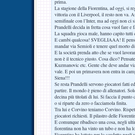
prima.
La stagione della Fiorentina, ad oggi, si re
vittoria con il Liverpool, il resto non va.
semifinale con l’Inter, ma ad oggi non ci 
Prandelli decida in fretta cosa vuol fare e 
La squadra gioca male, hanno capito tutti
E cambi qualcosa! SVEGLIAAA! E pensi a
mandar via Semioli e tenere quel morto di
E la società prenda atto che se vuol lavora
non è il tecnico giusto. Cosa dico? Pensat
Kuzmanovic etc. Gente che deve andar via
vale. E poi un primavera non entra in cam
Siena!!!
Se resta Prandelli servono giocatori fatti ed
partire. Il mondo è pieno di allenatori. Sol
decina più titolati di lui. Si faccia il punto
o si riparte da zero o facciamola finita.
Tra lui e Corvino teniamo Corvino. Rispett
giocatori richiesti. Il pilastro delle Fiorenti
E comunque ribadisco una cosa, negli ultim
fiorentina non ha vinto un tubo e non ha lo
Fiorentina ha lottato per lo scudetto negli 