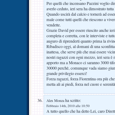
Per quelli che incensano Pazzini voglio di
averlo ceduto, ieri sera ha dimostrato tutt
Quando uscirà dal calcio e tornerà ad esse
male come tutti quelli che riescono a viver
vendette.
Grazie David per essere riuscito anche ieri
completa e corretta, con le interviste e tutto
auguro di riprenderti quanto prima la rivinc
Ribadisco oggi, al domani di una sconfitta
inattesa, che serve più che mai essere vicin
nostri ragazzi con ogni mezzo, ieri sera è
apporto ma a Monaco ci saranno 3000 tifo
30000 perchè, comunque vada siamo giunti
grande privilegio esserci!
Forza ragazzi, forza Fiorentina ora più che
metta ali ai piedi, forza nel cuore e serenit
ha scritto:
Alex Monza
Febbraio 14th, 2010 alle 10:50
A tutto quello che ha detto Lei, caro Diret