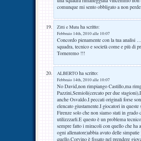
una squadra rimaneggiata vincemmo non c
comunque mi sento obbligato a non perderl
ha scritto:
Zitti e Mutu
Febbraio 14th, 2010 alle 10:07
Concordo pienamente con la tua analisi … 
squadra, tecnico e società come e più di pr
Torneremo !!!
ha scritto:
ALBERTO
Febbraio 14th, 2010 alle 10:07
No David,non rimpiango Castillo,ma rim
Pazzini,Semioli(cercato per due stagioni),
anche Osvaldo.I peccati originali forse son
elencato giustamente.I giocatori in queste 
Firenze solo che non siamo stati in grado di
utilizzzarli.E questo è un problema tecnico
sempre fatto i miracoli con quello che h
ogni allenatore)abbia avuto delle simpatie
quello.Corvino è fissato nel prendere giova