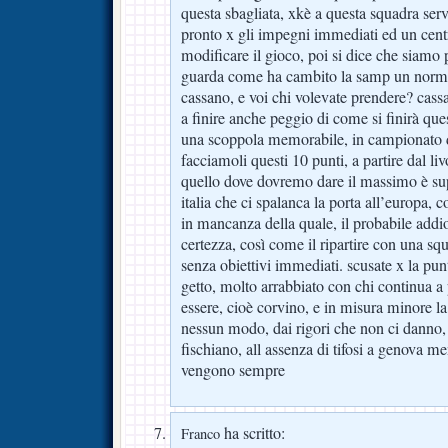
questa sbagliata, xkè a questa squadra ser
pronto x gli impegni immediati ed un cent
modificare il gioco, poi si dice che siamo p
guarda come ha cambito la samp un normal
cassano, e voi chi volevate prendere? cass
a finire anche peggio di come si finirà que
una scoppola memorabile, in campionato di
facciamoli questi 10 punti, a partire dal liv
quello dove dovremo dare il massimo è sup
italia che ci spalanca la porta all’europa, c
in mancanza della quale, il probabile addio
certezza, così come il ripartire con una s
senza obiettivi immediati. scusate x la pun
getto, molto arrabbiato con chi continua a 
essere, cioè corvino, e in misura minore la 
nessun modo, dai rigori che non ci danno, a
fischiano, all assenza di tifosi a genova me
vengono sempre
ha scritto:
Franco