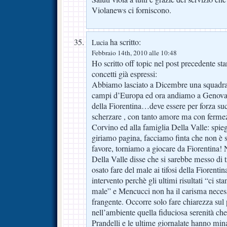
Violanews ci forniscono.
ha scritto:
Lucia
Febbraio 14th, 2010 alle 10:48
Ho scritto off topic nel post precedente sta
concetti già espressi:
Abbiamo lasciato a Dicembre una squadra c
campi d’Europa ed ora andiamo a Genova 
della Fiorentina…deve essere per forza su
scherzare , con tanto amore ma con fermez
Corvino ed alla famiglia Della Valle: spie
giriamo pagina, facciamo finta che non è 
favore, torniamo a giocare da Fiorentina
Della Valle disse che si sarebbe messo di 
osato fare del male ai tifosi della Fiorenti
intervento perchè gli ultimi risultati “ci s
male” e Mencucci non ha il carisma necess
frangente. Occorre solo fare chiarezza sul 
nell’ambiente quella fiduciosa serenità che
Prandelli e le ultime giornalate hanno min