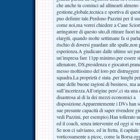
che anche tu cominci ad allinearti almeno
gestione,globale,tecnica e sportiva di ques
puo definire tale.Perdono Pazzini per il s
come noi,ma vorrei chiedere a Cane Sciort
arringatore di questo sito,di ritirare fuori t
elargiti, quando molte settimane fa si parl
rischio di doversi guardare alle spalle,n
esperienza.A giudicare dalle ultime sei partit
un’impresa fare 11pp minimo,per essere sic
allenatore, DS,presidenza e giocatori.pran
messo moltissimo del loro per distruggere
squadra.La proprietà é stata ,per lunghi pe
state delle buone ragioni di business, ma 
sull’incertezza.All’origine pero’,ci sta un
disastrosa al di la dei mezzi economici a
disposizione.Apparentemente i DVs han scel
sue presunte capacità di saper rivendere 
vedi Pazzini, per esempio).Han tollerato un
ed il coach, senza intervenire ed oggi si ved
Se non ci salviamo, ed in fretta, il capitale
vorticosamente a picoc, come la Borsa.og