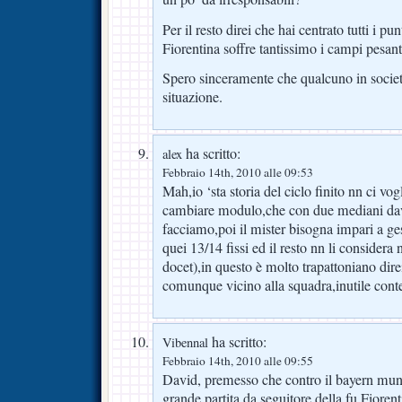
Per il resto direi che hai centrato tutti i pu
Fiorentina soffre tantissimo i campi pesant
Spero sinceramente che qualcuno in socie
situazione.
ha scritto:
alex
Febbraio 14th, 2010 alle 09:53
Mah,io ‘sta storia del ciclo finito nn ci v
cambiare modulo,che con due mediani dava
facciamo,poi il mister bisogna impari a ge
quei 13/14 fissi ed il resto nn li conside
docet),in questo è molto trapattoniano direi
comunque vicino alla squadra,inutile contes
ha scritto:
Vibennal
Febbraio 14th, 2010 alle 09:55
David, premesso che contro il bayern muni
grande partita da seguitore della fu Fioren