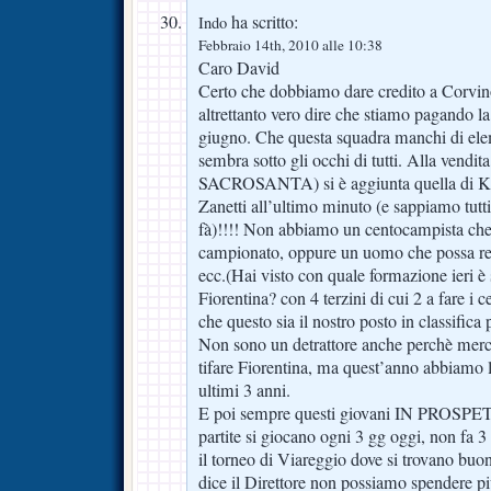
ha scritto:
Indo
Febbraio 14th, 2010 alle 10:38
Caro David
Certo che dobbiamo dare credito a Corvino
altrettanto vero dire che stiamo pagando l
giugno. Che questa squadra manchi di el
sembra sotto gli occhi di tutti. Alla vendit
SACROSANTA) si è aggiunta quella di Ku
Zanetti all’ultimo minuto (e sappiamo tutti
fà)!!!! Non abbiamo un centocampista che 
campionato, oppure un uomo che possa real
ecc.(Hai visto con quale formazione ieri è
Fiorentina? con 4 terzini di cui 2 a fare i 
che questo sia il nostro posto in classific
Non sono un detrattore anche perchè merc
tifare Fiorentina, ma quest’anno abbiamo 
ultimi 3 anni.
E poi sempre questi giovani IN PROSPE
partite si giocano ogni 3 gg oggi, non fa 3 
il torneo di Viareggio dove si trovano buo
dice il Direttore non possiamo spendere p