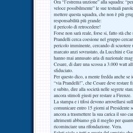
Ora “l’estrema unzione” alla squadra: “pen
veloce possibilmente” le sue testuali parol
mettere questa squadra, che non è più grup
responsabilità più grande:
il pericolo di retrocedere!
Forse non sarà reale, forse si, fatto stà che
Prandelli cerca coesione nel gruppo cerca
pericolo imminente, cercando di scuotere 
marcato anzi sovrastato, da Lucchini e Gas
hanno mai annusato aria di nazionale magg
Cesare, di dare una scossa a 3.000 watt al
sfiduciato.
Per questo dico, a mente fredda anche se ie
“via Prandelli!”, che Cesare deve restare f
e subito, dire alla società nelle segrete sta
ancora stimoli giusti per restare a Firenze.
La stampa e i tifosi devono arrovellarsi sul
comunicare entro 15 giorni al Presidente se
ancora a trasmettere la sua carica il suo c
altrimenti abbiamo già il meglio per quant
ricominciare una rifondazione. Vera.
Saluti viola a tutti e grazie del servizio c