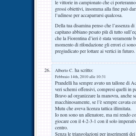
le vittorie in campionato che ci porteranno
grossi obiettivi, insomma alla fine può dars
l’udinese per accaparrarsi qualcosa.
Della tua disamina penso che l’assenza di 
capitano abbiano pesato più di tutto sull’eq
che la Fiorentina d’ieri è stata veramente 
momento di rifondazione gli errori ci sono 
pregiudicato per lottare ai vertici in futuro.
ha scritto:
Alberto C.
Febbraio 14th, 2010 alle 10:31
Prandelli ha sempre avuto un tallone di Ach
veri schemi offensivi, compresi quelli in pa
Bravo ad organizzare la manovra, anche se
macchinosamente, se l’è sempre cavata col 
Mutu che aveva licenza tattica illimitata.
Io non sono un allenatore, ma mi rendo co
giocare con il 4-2-3-1 con il solo imperativ
centro.
Senza le triangolazioni per inserimenti dei