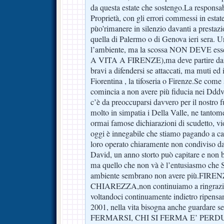
da questa estate che sostengo.La responsab
Proprietà, con gli errori commessi in esta
pùo’rimanere in silenzio davanti a presta
quella di Palermo o di Genova ieri sera. U
l’ambiente, ma la scossa NON DEVE essere
A VITA A FIRENZE),ma deve partire dai fr
bravi a difendersi se attaccati, ma muti ed 
Fiorentina , la tifoseria o Firenze.Se com
comincia a non avere più fiducia nei Dddv 
c’è da preoccuparsi davvero per il nostro 
molto in simpatia i Della Valle, ne tantom
ormai famose dichiarazioni di scudetto, vi
oggi è innegabile che stiamo pagando a caro
loro operato chiaramente non condiviso da
David, un anno storto può capitare e non
ma quello che non và è l’entusiasmo che S
ambiente sembrano non avere più.FIR
CHIAREZZA,non continuiamo a ringraziar
voltandoci continuamente indietro ripens
2001, nella vita bisogna anche guardare 
FERMARSI, CHI SI FERMA E’ PERDUTO,