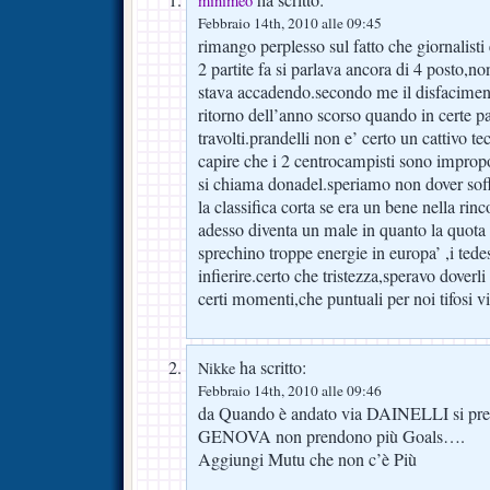
minimeo
Febbraio 14th, 2010 alle 09:45
rimango perplesso sul fatto che giornalisti 
2 partite fa si parlava ancora di 4 posto,non
stava accadendo.secondo me il disfaciment
ritorno dell’anno scorso quando in certe par
travolti.prandelli non e’ certo un cattivo 
capire che i 2 centrocampisti sono improp
si chiama donadel.speriamo non dover soff
la classifica corta se era un bene nella rinc
adesso diventa un male in quanto la quota 
sprechino troppe energie in europa’ ,i ted
infierire.certo che tristezza,speravo doverli r
certi momenti,che puntuali per noi tifosi
ha scritto:
Nikke
Febbraio 14th, 2010 alle 09:46
da Quando è andato via DAINELLI si prend
GENOVA non prendono più Goals….
Aggiungi Mutu che non c’è Più