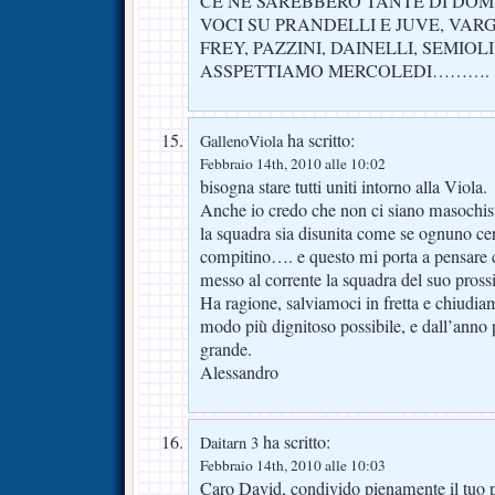
CE NE SAREBBERO TANTE DI DOM
VOCI SU PRANDELLI E JUVE, VARG
FREY, PAZZINI, DAINELLI, SEMIOL
ASSPETTIAMO MERCOLEDI……….
ha scritto:
GallenoViola
Febbraio 14th, 2010 alle 10:02
bisogna stare tutti uniti intorno alla Viola.
Anche io credo che non ci siano masochis
la squadra sia disunita come se ognuno cerc
compitino…. e questo mi porta a pensare c
messo al corrente la squadra del suo pros
Ha ragione, salviamoci in fretta e chiudi
modo più dignitoso possibile, e dall’anno 
grande.
Alessandro
ha scritto:
Daitarn 3
Febbraio 14th, 2010 alle 10:03
Caro David, condivido pienamente il tuo p