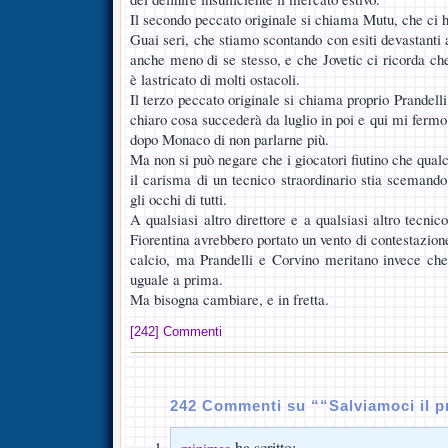
Il secondo peccato originale si chiama Mutu, che ci 
Guai seri, che stiamo scontando con esiti devastanti
anche meno di se stesso, e che Jovetic ci ricorda ch
è lastricato di molti ostacoli.
Il terzo peccato originale si chiama proprio Prandelli
chiaro cosa succederà da luglio in poi e qui mi ferm
dopo Monaco di non parlarne più.
Ma non si può negare che i giocatori fiutino che qua
il carisma di un tecnico straordinario stia scemando,
gli occhi di tutti.
A qualsiasi altro direttore e a qualsiasi altro tecnic
Fiorentina avrebbero portato un vento di contestazio
calcio, ma Prandelli e Corvino meritano invece che
uguale a prima.
Ma bisogna cambiare, e in fretta.
[242] Commenti
242 Commenti su ““Salviamoci il p
ha scritto: