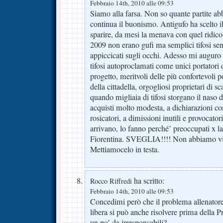
Febbraio 14th, 2010 alle 09:53
Siamo alla farsa. Non so quante partite a
continua il buonismo. Antigufo ha scelto 
sparire, da mesi la menava con quel ridicolo
2009 non erano gufi ma semplici tifosi senz
appiccicati sugli occhi. Adesso mi auguro ch
tifosi autoproclamati come unici portatori 
progetto, meritvoli delle più confortevoli 
della cittadella, orgogliosi proprietari di 
quando migliaia di tifosi storgano il nas
acquisti molto modesta, a dichiarazioni co
rosicatori, a dimissioni inutili e provocator
arrivano, lo fanno perché’ preoccupati x la
Fiorentina. SVEGLIA!!!! Non abbiamo vin
Mettiamocelo in testa.
ha scritto:
Rocco Riffredi
Febbraio 14th, 2010 alle 09:53
Concedimi però che il problema allenator
libera si può anche risolvere prima della 
un po’ da irresponsabili?