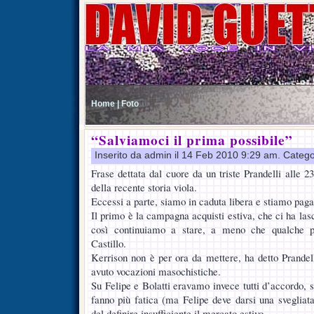
Home |
Foto
“Salviamoci il prima possibile”
Inserito da admin il 14 Feb 2010 9:29 am. Catego
Frase dettata dal cuore da un triste Prandelli alle 23.
della recente storia viola.
Eccessi a parte, siamo in caduta libera e stiamo paga
Il primo è la campagna acquisti estiva, che ci ha las
così continuiamo a stare, a meno che qualche 
Castillo.
Kerrison non è per ora da mettere, ha detto Prande
avuto vocazioni masochistiche.
Su Felipe e Bolatti eravamo invece tutti d’accordo, 
fanno più fatica (ma Felipe deve darsi una sveglia
del definire insufficiente il mercato estivo.