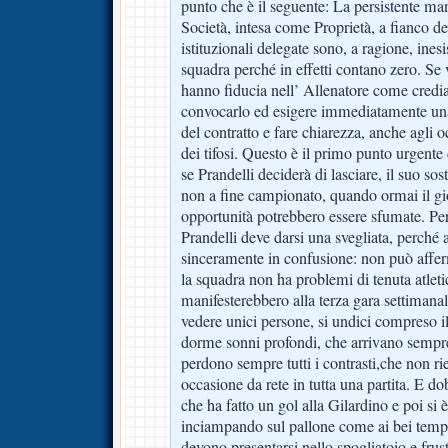
punto che è il seguente: La persistente ma
Società, intesa come Proprietà, a fianco de
istituzionali delegate sono, a ragione, inesi
squadra perché in effetti contano zero. Se
hanno fiducia nell’ Allenatore come credi
convocarlo ed esigere immediatamente una
del contratto e fare chiarezza, anche agli 
dei tifosi. Questo è il primo punto urgente
se Prandelli deciderà di lasciare, il suo sos
non a fine campionato, quando ormai il gio
opportunità potrebbero essere sfumate. Per
Prandelli deve darsi una svegliata, perché 
sinceramente in confusione: non può affe
la squadra non ha problemi di tenuta atlet
manifesterebbero alla terza gara settimana
vedere unici persone, si undici compreso i
dorme sonni profondi, che arrivano sempre
perdono sempre tutti i contrasti,che non ri
occasione da rete in tutta una partita. E d
che ha fatto un gol alla Gilardino e poi si 
inciampando sul pallone come ai bei tempi 
devono presentarsi nello spogliatoio e frus