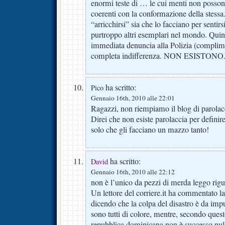
enormi teste di … le cui menti non possono
coerenti con la conformazione della stessa.
“arricchirsi” sia che lo facciano per sentirs
purtroppo altri esemplari nel mondo. Quin
immediata denuncia alla Polizia (complime
completa indifferenza. NON ESISTONO
ha scritto:
Pico
Gennaio 16th, 2010 alle 22:01
Ragazzi, non riempiamo il blog di parolacc
Direi che non esiste parolaccia per definir
solo che gli facciano un mazzo tanto!
ha scritto:
David
Gennaio 16th, 2010 alle 22:12
non è l’unico da pezzi di merda leggo rigu
Un lettore del corriere.it ha commentato la
dicendo che la colpa del disastro è da imput
sono tutti di colore, mentre, secondo questo
repubblica dominicana non è successo nul