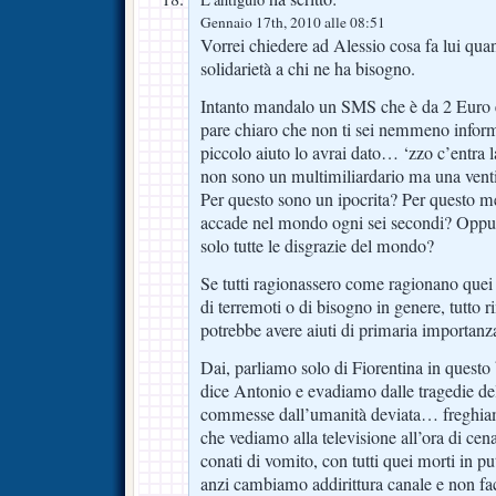
Gennaio 17th, 2010 alle 08:51
Vorrei chiedere ad Alessio cosa fa lui quand
solidarietà a chi ne ha bisogno.
Intanto mandalo un SMS che è da 2 Euro e
pare chiaro che non ti sei nemmeno info
piccolo aiuto lo avrai dato… ‘zzo c’entra 
non sono un multimiliardario ma una vent
Per questo sono un ipocrita? Per questo me
accade nel mondo ogni sei secondi? Oppu
solo tutte le disgrazie del mondo?
Se tutti ragionassero come ragionano quei 
di terremoti o di bisogno in genere, tutto
potrebbe avere aiuti di primaria importa
Dai, parliamo solo di Fiorentina in questo
dice Antonio e evadiamo dalle tragedie dell
commesse dall’umanità deviata… freghia
che vediamo alla televisione all’ora di cena
conati di vomito, con tutti quei morti in p
anzi cambiamo addirittura canale e non fac