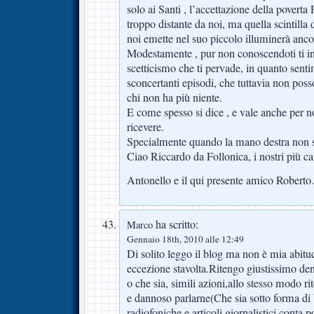
solo ai Santi , l’accettazione della poverta
troppo distante da noi, ma quella scintilla 
noi emette nel suo piccolo illuminerà anc
Modestamente , pur non conoscendoti ti in
scetticismo che ti pervade, in quanto senti
sconcertanti episodi, che tuttavia non poss
chi non ha più niente.
E come spesso si dice , e vale anche per n
ricevere.
Specialmente quando la mano destra non sa
Ciao Riccardo da Follonica, i nostri più car
Antonello e il qui presente amico Roberto.
ha scritto:
Marco
Gennaio 18th, 2010 alle 12:49
Di solito leggo il blog ma non è mia abi
eccezione stavolta.Ritengo giustissimo den
o che sia, simili azioni,allo stesso modo r
e dannoso parlarne(Che sia sotto forma di b
radiofoniche e articoli giornalistici,conta 