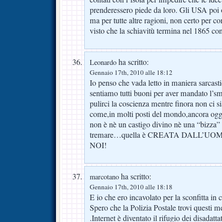
prenderessero piede da loro. Gli USA poi
ma per tutte altre ragioni, non certo per con
visto che la schiavitù termina nel 1865 con 
ha scritto:
Leonardo
Gennaio 17th, 2010 alle 18:12
Io penso che vada letto in maniera sarcast
sentiamo tutti buoni per aver mandato l’sms
pulirci la coscienza mentre finora non ci s
come,in molti posti del mondo,ancora oggi
non è nè un castigo divino nè una “bizza” d
tremare…quella è CREATA DALL’UO
NOI!
ha scritto:
marcotano
Gennaio 17th, 2010 alle 18:18
E io che ero incavolato per la sconfitta 
Spero che la Polizia Postale trovi questi me
.Internet è diventato il rifugio dei disadatta