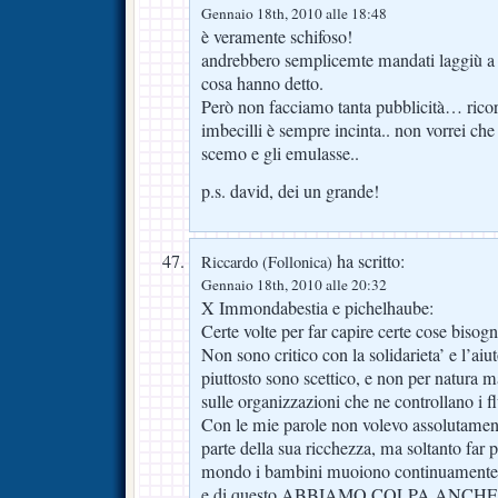
Gennaio 18th, 2010 alle 18:48
è veramente schifoso!
andrebbero semplicemte mandati laggiù a l
cosa hanno detto.
Però non facciamo tanta pubblicità… ric
imbecilli è sempre incinta.. non vorrei che
scemo e gli emulasse..
p.s. david, dei un grande!
ha scritto:
Riccardo (Follonica)
Gennaio 18th, 2010 alle 20:32
X Immondabestia e pichelhaube:
Certe volte per far capire certe cose bisogn
Non sono critico con la solidarieta’ e l’aiu
piuttosto sono scettico, e non per natura m
sulle organizzazioni che ne controllano i fl
Con le mie parole non volevo assolutament
parte della sua ricchezza, ma soltanto far p
mondo i bambini muoiono continuamente a
e di questo ABBIAMO COLPA ANCHE