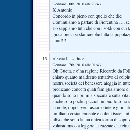
Gennaio 16th, 2010 alle 23:43
X Antonio
Concordo in pieno con quello che dici.
Continuiamo a parlare di Fiorentina …. sen
Lo sappiamo tutti che con i soldi con cui 
giocatore ci si sfamerebbe tutta la popolaz
anni!!!!!
ha scritto:
Alessio
Gennaio 17th, 2010 alle 01:43
Oh Guetta e c’ha ragione Riccardo da Foll
chiaro quanto maldestro tentativo di colpire
nostra società del benessere aleggia in tutt
predicano concetti quali famiglia,amore e a
quando sono i primi a speculare sulla vita 
anche solo pochi spiccioli in più. Io sono st
la notte, dopo aver trascorso intere giornate
umiliano costantemente e coloni israeliani c
ulivo che sono la tua unica forma di sopra
voltastomaco a leggere le cazzate che cir