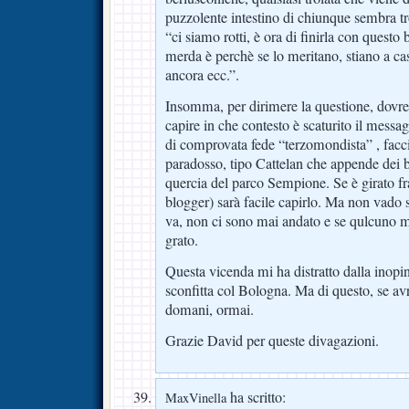
puzzolente intestino di chiunque sembra t
“ci siamo rotti, è ora di finirla con quest
merda è perchè se lo meritano, stiano a ca
ancora ecc.”.
Insomma, per dirimere la questione, dovr
capire in che contesto è scaturito il messag
di comprovata fede “terzomondista” , faccio
paradosso, tipo Cattelan che appende dei b
quercia del parco Sempione. Se è girato fra 
blogger) sarà facile capirlo. Ma non vado
va, non ci sono mai andato e se qulcuno m
grato.
Questa vicenda mi ha distratto dalla i
sconfitta col Bologna. Ma di questo, se av
domani, ormai.
Grazie David per queste divagazioni.
ha scritto:
MaxVinella