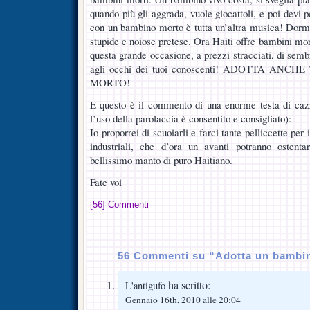
quando più gli aggrada, vuole giocattoli, e poi devi
con un bambino morto è tutta un’altra musica! Dor
stupide e noiose pretese. Ora Haiti offre bambini mo
questa grande occasione, a prezzi stracciati, di sem
agli occhi dei tuoi conoscenti! ADOTTA AN
MORTO!
E questo è il commento di una enorme testa di cazzo
l’uso della parolaccia è consentito e consigliato):
Io proporrei di scuoiarli e farci tante pelliccette per i
industriali, che d’ora un avanti potranno ostent
bellissimo manto di puro Haitiano.
Fate voi
[56] Commenti
56 Commenti su “Adotta un bambin
ha scritto:
L'antigufo
Gennaio 16th, 2010 alle 20:04