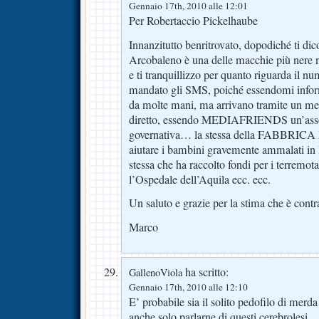
Gennaio 17th, 2010 alle 12:01
Per Robertaccio Pickelhaube
Innanzitutto benritrovato, dopodiché ti dic
Arcobaleno è una delle macchie più nere nel
e ti tranquillizzo per quanto riguarda il 
mandato gli SMS, poiché essendomi inform
da molte mani, ma arrivano tramite un m
diretto, essendo MEDIAFRIENDS un’ass
governativa… la stessa della FABBRI
aiutare i bambini gravemente ammalati in I
stessa che ha raccolto fondi per i terremot
l’Ospedale dell’Aquila ecc. ecc.
Un saluto e grazie per la stima che è cont
Marco
ha scritto:
GallenoViola
Gennaio 17th, 2010 alle 12:10
E’ probabile sia il solito pedofilo di 
anche solo parlarne di questi cerebrolesi.