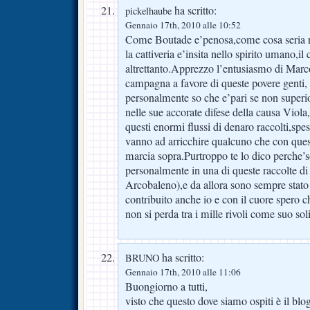
ha scritto:
pickelhaube
Gennaio 17th, 2010 alle 10:52
Come Boutade e’penosa,come cosa seria r
la cattiveria e’insita nello spirito umano,il
altrettanto.Apprezzo l’entusiasmo di Marc
campagna a favore di queste povere genti
personalmente so che e’pari se non superio
nelle sue accorate difese della causa Viola
questi enormi flussi di denaro raccolti,sp
vanno ad arricchire qualcuno che con quest
marcia sopra.Purtroppo te lo dico perche’s
personalmente in una di queste raccolte d
Arcobaleno),e da allora sono sempre stato 
contribuito anche io e con il cuore spero c
non si perda tra i mille rivoli come suo soli
ha scritto:
BRUNO
Gennaio 17th, 2010 alle 11:06
Buongiorno a tutti,
visto che questo dove siamo ospiti è il bl