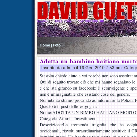
Home |
Foto
Adotta un bambino haitiano mort
Inserito da admin il 16 Gen 2010 7:53 pm. Categ
Stavolta chiedo aiuto a voi perché non sono assolutam
Qui di seguito trovate ciò che mi hanno segnalato le
e che sta girando su facebook: è sconvolgente e sp
non è immaginabile che esistano cose del genere.
Noi intanto stiamo provando ad informare la Polizia P
Questo è il post delle vergogna:
Nome:ADOTTA UN BIMBO HAITIANO MORTO
Categoria:Affari – Investimenti
Descrizione:La tremenda tragedia che ha colpi
occidentali, risvolti straordinariamente positivi: il
bambini morti. Un bambino vivo costa, si sveglia pia