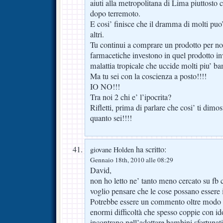
aiuti alla metropolitana di Lima piuttosto c
dopo terremoto.
E cosi’ finisce che il dramma di molti puo’
altri.
Tu continui a comprare un prodotto per non
farmacetiche investono in quel prodotto inv
malattia tropicale che uccide molti piu’ ba
Ma tu sei con la coscienza a posto!!!!
IO NO!!!
Tra noi 2 chi e’ l’ipocrita?
Rifletti, prima di parlare che cosi’ ti dimo
quanto sei!!!!
ha scritto:
giovane Holden
Gennaio 18th, 2010 alle 08:29
David,
non ho letto ne’ tanto meno cercato su f
voglio pensare che le cose possano essere 
Potrebbe essere un commento oltre modo c
enormi difficoltà che spesso coppie con ido
incontrano nell’adottare bambini sfortunat