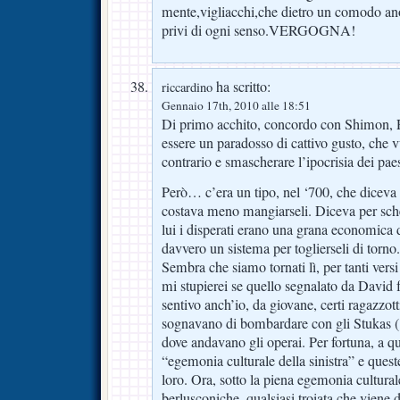
mente,vigliacchi,che dietro un comodo a
privi di ogni senso.VERGOGNA!
ha scritto:
riccardino
Gennaio 17th, 2010 alle 18:51
Di primo acchito, concordo con Shimon, Ri
essere un paradosso di cattivo gusto, che v
contrario e smascherare l’ipocrisia dei paes
Però… c’era un tipo, nel ‘700, che diceva
costava meno mangiarseli. Diceva per sche
lui i disperati erano una grana economica 
davvero un sistema per toglierseli di torno.
Sembra che siamo tornati lì, per tanti vers
mi stupierei se quello segnalato da David 
sentivo anch’io, da giovane, certi ragazzott
sognavano di bombardare con gli Stukas (
dove andavano gli operai. Per fortuna, a q
“egemonia culturale della sinistra” e quest
loro. Ora, sotto la piena egemonia culturale
berlusconiche, qualsiasi troiata che viene 