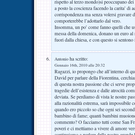
rispetto al terzo mondo)si peoccupano dei 
a posto la coscienza facendo la carita’ di
corrispondenza ma senza volersi gravare d
comporterebbe l’adottarlo dal vero.
Insomma, un po’ come fanno quelli che usc
messa della domenica, donano un euro al
fuori dalla chiesa, e con questo si sentono
ha scritto:
Antonio
Gennaio 16th, 2010 alle 20:32
Ragazzi, io propongo che all’interno di qu
David per parlare della Fiorentina, cerchi
di questa nostra passione che ci serve prop
tragedie dell’esistenza e dalle atrocità c
deviata. Se perdiamo di vista le nostre pas
alla razionalità estrema, sarà impossibile 
quando ero piccolo so che ogni sei secon
bambino di fame; quanti bambini muoiono
commento? O facciamo tutti come San Fra
poveri e ci mettiamo a vivere di amore ver
continuiamo a parlare della nostra grande 