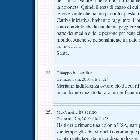
dell’unico “valore” che sembra importante 
la notorietà. Quindi il testa di cazzo di cu
le teste vuote che hanno partorito questa 
Cattiva iniziativa, ha/hanno raggiunto il lor
sono convinto che la condanna peggiore sa
parte dei media e delle persone per bene 
mondo. Anche se personalmente un paio di
cranio……..
Saluti.
ha scritto:
Chiappo
Gennaio 17th, 2010 alle 11:24
Meritano indifferenza ovvero ciò da cui r
in cui hanno iniziato la loro insignificante 
ha scritto:
MaxVinella
Gennaio 17th, 2010 alle 11:28
Haiti era e rimane una colonia USA, nata p
suo tempo gli schiavi ribelli o comunque p
volutamente lasciata in condizioni di estr