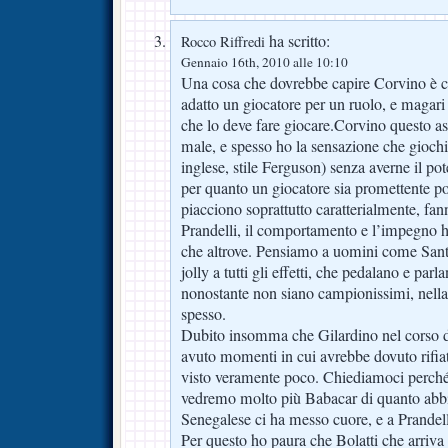
ha scritto:
Rocco Riffredi
Gennaio 16th, 2010 alle 10:10
Una cosa che dovrebbe capire Corvino è ch
adatto un giocatore per un ruolo, e magari 
che lo deve fare giocare.Corvino questo as
male, e spesso ho la sensazione che giochi 
inglese, stile Ferguson) senza averne il po
per quanto un giocatore sia promettente po
piacciono soprattutto caratterialmente, fa
Prandelli, il comportamento e l’impegno 
che altrove. Pensiamo a uomini come Sant
jolly a tutti gli effetti, che pedalano e par
nonostante non siano campionissimi, nella r
spesso.
Dubito insomma che Gilardino nel corso d
avuto momenti in cui avrebbe dovuto rifiat
visto veramente poco. Chiediamoci perché
vedremo molto più Babacar di quanto abbia
Senegalese ci ha messo cuore, e a Prandell
Per questo ho paura che Bolatti che arriva