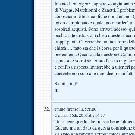
Intanto l’emergenza appare scongiurata nel
di Vargas, Marchionni e Zanetti. I problem
conosciamo e le squalifiche non aiutano.
inizio campionato e qualcuno ricorderà una 
sospirati acquisti. Sono arrivati adesso, 
occhio alle distrazioni che a queste squadr
troppi punti. Ci vorrebbe un inciampo dell
chissà…, fatto sta che la corsa per il quar
pretendenti. Quanto alla questione Comun
espresso e vorrei sotterrare l’ascia di gue
e confusa risposta inviterebbe a ulteriori
coerente non solo alle mie idee ma ai fatt
Saluti a tutt*
m
ha scritto:
emilio firenze
Gennaio 16th, 2010 alle 14:57
Tutto bene quello che finisce bene (almeno
Guetta, ma un dato da questa confusione
sia stato giustamente sottolineato: l’intenz