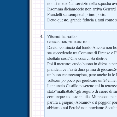
non si metterà al servizio della squadra avr
Insomma diciamocelo non arriva Gerrard o
Prandelli sta sempre al primo posto.
Detto questo, grande fiducia a tutti come 
ha scritto:
Vibennal
Gennaio 16th, 2010 alle 10:11
David, comincio dal fondo.Ancora non ho 
sta succedendo tra Comune di Firenze e 
sbottato cosi? Che cosa ci sta dietro?
Poi il mercato; credo buono in difesa e per
prandelli ce l’avrà dura prima di giocare.
un buon centrocampista, pero anche io lo h
volte,un po poco per giudicare un 24enne
l’annuncio.Castillo,poveretto mi fa tenere
stato”maltrattato”.gli auguro di cuore di sm
comunque acqusto inutile .Mi preoccupa in
partirà a giugno).Abramov é il peggior por
abbiamo noi.Perché non proviamo Seculin