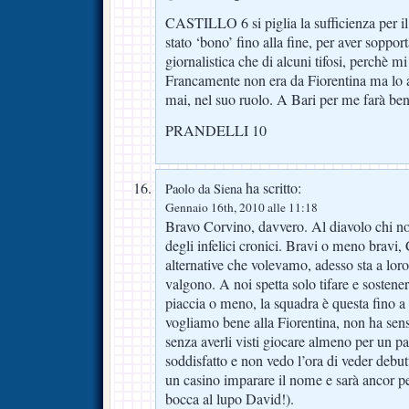
CASTILLO 6 si piglia la sufficienza per il 
stato ‘bono’ fino alla fine, per aver sopporta
giornalistica che di alcuni tifosi, perchè mi
Francamente non era da Fiorentina ma lo 
mai, nel suo ruolo. A Bari per me farà ben
PRANDELLI 10
ha scritto:
Paolo da Siena
Gennaio 16th, 2010 alle 11:18
Bravo Corvino, davvero. Al diavolo chi n
degli infelici cronici. Bravi o meno bravi, 
alternative che volevamo, adesso sta a lor
valgono. A noi spetta solo tifare e sostene
piaccia o meno, la squadra è questa fino a
vogliamo bene alla Fiorentina, non ha senso
senza averli visti giocare almeno per un p
soddisfatto e non vedo l’ora di veder debutt
un casino imparare il nome e sarà ancor pe
bocca al lupo David!).