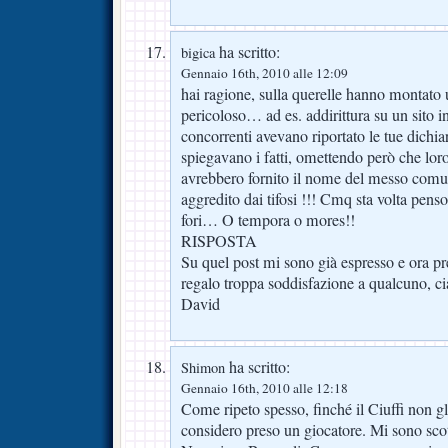
ha scritto:
bigica
Gennaio 16th, 2010 alle 12:09
hai ragione, sulla querelle hanno montato 
pericoloso… ad es. addirittura su un sito in
concorrenti avevano riportato le tue dichi
spiegavano i fatti, omettendo però che loro,
avrebbero fornito il nome del messo comu
aggredito dai tifosi !!! Cmq sta volta penso
fori… O tempora o mores!!
RISPOSTA
Su quel post mi sono già espresso e ora pre
regalo troppa soddisfazione a qualcuno, c
David
ha scritto:
Shimon
Gennaio 16th, 2010 alle 12:18
Come ripeto spesso, finché il Ciuffi non gl
considero preso un giocatore. Mi sono scott