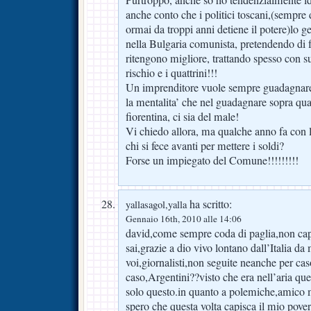
anche conto che i politici toscani,(sempre d
ormai da troppi anni detiene il potere)lo 
nella Bulgaria comunista, pretendendo di fa
ritengono migliore, trattando spesso con sup
rischio e i quattrini!!!
Un imprenditore vuole sempre guadagnare
la mentalita’ che nel guadagnare sopra qua
fiorentina, ci sia del male!
Vi chiedo allora, ma qualche anno fa con la
chi si fece avanti per mettere i soldi?
Forse un impiegato del Comune!!!!!!!!!
ha scritto:
yallasagol,yalla
Gennaio 16th, 2010 alle 14:06
david,come sempre coda di paglia,non capi
sai,grazie a dio vivo lontano dall’Italia d
voi,giornalisti,non seguite neanche per cas
caso,Argentini??visto che era nell’aria qu
solo questo.in quanto a polemiche,amico m
spero che questa volta capisca il mio pove