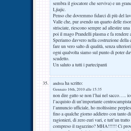
sembra il giocatore che serviva) e un gra
Ljiajic.
Penso che dovremmo fidarci di più del lav
Valle che, pur avendo un quarto delle ris
strisciate, riescono sempre ad allestire un
poi il mago Prandelli plasma e fa rendere
Speriamo davvero nella costruzione della c
fare un vero salto di qualità, senza ulterior
ogni qualvolta siamo sul punto di poter d
scudetto.
Un saluto a tutti i partecipanti
ha scritto:
andrea
Gennaio 16th, 2010 alle 15:35
non dire gatto se non l’hai nel sacco….. io 
l’acquisto di un’importante centrocampista
l’annuncio ufficiale, ho moltissime perples
fino a qualche giorno addietro con tanto d
ragionieri, di zero euri vari, e tutt’un tratt
compreso il ragazzino? MHA!!!!!! Ci prova