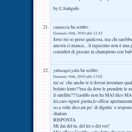
by L’Antigufo
ha scritto:
cannuccia
Gennaio 16th, 2010 alle 12:42
forse mi so perso qualcosa, ma chi sarebbe 
ancora ci manca…il ragazzino non è una p
consideri di giocare in champions con b
ha scritto:
yallasagol,yalla
Gennaio 16th, 2010 alle 13:02
mi sa` che anche te ti dovrai inventare qua
bolstto lento??ma da dove le prendete le n
il satellite???castillo non ha MAI dico MA
lei,caro signor guetta,lo offese apertamente
so,a volte dico,un po` di dignita` e respon
shalom
RISPOSTA
Mi dai del tu, del lei o del voi?
Mai offeso Castillo, solo detto che non era 