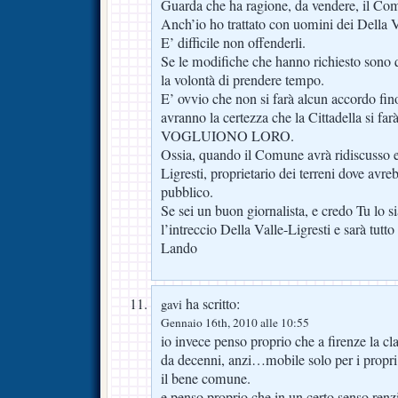
Guarda che ha ragione, da vendere, il Co
Anch’io ho trattato con uomini dei Della V
E’ difficile non offenderli.
Se le modifiche che hanno richiesto sono q
la volontà di prendere tempo.
E’ ovvio che non si farà alcun accordo fin
avranno la certezza che la Cittadella si 
VOGLUIONO LORO.
Ossia, quando il Comune avrà ridiscusso e 
Ligresti, proprietario dei terreni dove avre
pubblico.
Se sei un buon giornalista, e credo Tu lo sia
l’intreccio Della Valle-Ligresti e sarà tutt
Lando
ha scritto:
gavi
Gennaio 16th, 2010 alle 10:55
io invece penso proprio che a firenze la cl
da decenni, anzi…mobile solo per i propri 
il bene comune.
e penso proprio che in un certo senso renz