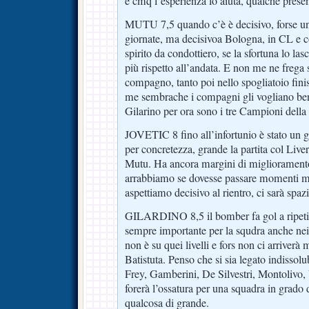
e cmq l’esperienza lo aiuta, qualche presen
MUTU 7,5 quando c’è è decisivo, forse un
giornate, ma decisivoa Bologna, in CL e c
spirito da condottiero, se la sfortuna lo las
più rispetto all’andata. E non me ne freg
compagno, tanto poi nello spogliatoio fini
me sembrache i compagni gli vogliano ben
Gilarino per ora sono i tre Campioni della
JOVETIC 8 fino all’infortunio è stato un g
per concretezza, grande la partita col Liv
Mutu. Ha ancora margini di miglioramento
arrabbiamo se dovesse passare momenti me
aspettiamo decisivo al rientro, ci sarà spazi
GILARDINO 8,5 il bomber fa gol a ripeti
sempre importante per la squdra anche ne
non è su quei livelli e fors non ci arriver
Batistuta. Penso che si sia legato indissol
Frey, Gamberini, De Silvestri, Montolivo, 
forerà l’ossatura per una squadra in grado d
qualcosa di grande.