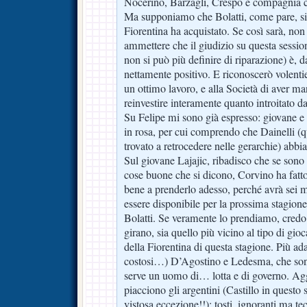
Nocerino, Barzagli, Crespo e compagnia c
Ma supponiamo che Bolatti, come pare, sia
Fiorentina ha acquistato. Se così sarà, non
ammettere che il giudizio su questa sessi
non si può più definire di riparazione) è, d
nettamente positivo. E riconoscerò volentie
un ottimo lavoro, e alla Società di aver m
reinvestire interamente quanto introitato da
Su Felipe mi sono già espresso: giovane e 
in rosa, per cui comprendo che Dainelli (que
trovato a retrocedere nelle gerarchie) abbia
Sul giovane Lajajic, ribadisco che se sono 
cose buone che si dicono, Corvino ha fatto
bene a prenderlo adesso, perché avrà sei 
essere disponibile per la prossima stagione
Bolatti. Se veramente lo prendiamo, credo 
girano, sia quello più vicino al tipo di gio
della Fiorentina di questa stagione. Più ada
costosi…) D’Agostino e Ledesma, che sono
serve un uomo di… lotta e di governo. Ag
piacciono gli argentini (Castillo in questo
vistosa eccezione!!): tosti, ignoranti ma tec