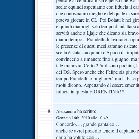
pensare al centrocamista e penso che Bolat
scelte equindi aspettiamo con fiducia il 
che conosciamo meglio e del quale ci sare
poteva giocare in CL. Poi Bolatti è nel gi
e quindi diamogli solo tempo di adattarsi 
servirà anche a Ljajic che dicano sia bra
diamo tempo a Prandelli di lavorarci sopra
le presenze di questi mesi saranno risicate
scelta è stata sua quindi c’è poco da imput
convincerlo a rimanere fino a giugno, ma 
tale manovra. Certo 2,5ml sono pochini, la
del DS. Spero anche che Felipe sia più fort
tempo Prandelli lo migliorerà ma la base
molti dicono. Aspettando di essere sment
fiducia in questa FIORENTINA!!!
ha scritto:
Alessandro
Gennaio 16th, 2010 alle 10:49
Concordo…. grande pantaleo…
anche se avrei preferito tenere il capitano
dario ha voluto così…