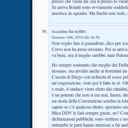
prezzo che vuole lui: ma il prezzo lo vuole
Se arriva Bolatti sono ovviamente soddisf
inserisce in squadra. Ma finchè non vedo,
ha scritto:
riccardino
Gennaio 16th, 2010 alle 16:30
Non voglio fare il guastafeste, dico per s
Corvo non ha preso nessuno. Poi se arriva 
va bene, ma il meglio sarebbe stato Palomb
Ho sempre sostenuto che meglio dei Della V
nessuno, ma invidio anche ai fiorentini un
L’uscita di Diego con richiesta di scuse p
un’esagerazione, visto poi il fatto in sè. Ol
o male, il sindaco viene eletto dai cittadini
è un potente che non si era mai, finora, di
sta storia della Convenzione sembra la te
sapere se c’è qualcosa dietro, speriamo sia
Mica DDV le farà sempre giuste, no? Confi
dichiarazioni pubbliche sono veritiere e non
entrambe le parti hanno interesse a far and