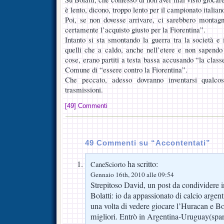
è lento, dicono, troppo lento per il campionato italian
Poi, se non dovesse arrivare, ci sarebbero montagn
certamente l’acquisto giusto per la Fiorentina”.
Intanto si sta smontando la guerra tra la società 
quelli che a caldo, anche nell’etere e non sapendo
cose, erano partiti a testa bassa accusando “la class
Comune di “essere contro la Fiorentina”.
Che peccato, adesso dovranno inventarsi qualco
trasmissioni.
[49] Commenti
49 Commenti su “Accontentati”
ha scritto:
CaneSciorto
Gennaio 16th, 2010 alle 09:54
Strepitoso David, un post da condividere
Bolatti: io da appassionato di calcio arge
una volta di vedere giocare l’Huracan e Bo
migliori. Entrò in Argentina-Uruguay(spar