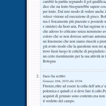
cambiò la partita segnando il gol qualifica
dice che sia lento bisognerebbe sapere cos
per lento. Dal mio modo di vedere anche Z
veloce visione ed esecuzione di gioco. Bola
ma è fisicamente più piazzato e possiede u
e sinistro) da fuori aria. Poi hai ragione te
che adesso lo criticano senza nemmeno ave
coloro che se non dovesse arrivare automat
un fenomeno che non siamo riusciti a pr
già avuto modo che la questione non mi 
trovo fuori luogo le critiche di pregiudizio
un certo risentimento per la sua attività in tu
Bologna
ha scritto:
Dario
Gennaio 16th, 2010 alle 10:04
Firenze,oltre ad essere la culla dell’arte,e’
polemica e quindi ci si deve fare il callo.
acquisti di gennaio sono contento,ma non
il verdetto del campo.