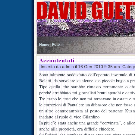
Home |
Foto
Accontentati
Inserito da admin il 16 Gen 2010 9:35 am. Categ
Sono talmente soddisfatto dell’operato invernale di
Bolatti, da sorvolare su alcune sue piccole bugie a pro
Tipo quella che sarebbe rimasto certamente o che
perché arrabbiato coi giornalisti brutti sporchi e catti
Tre erano le cose che non mi tornavano in estate e tre
le correzioni di Pantaleo: un difensore che non fosse 
un altro centrocampista al posto del partente Kuz
inadatto al ruolo di vice Gilardino.
In più c’è stata anche una grande “corvinata”, e allor
anche alla proprietà, era difficile chiedere.
Su Bolatti, che confesso di non aver mai visto giocare