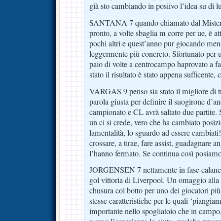
già sto cambiando in posiivo l’idea su di lu
SANTANA 7 quando chiamato dal Mister s
pronto, a volte sbaglia m corre per ue, è a
pochi altri e quest’anno pur giocando me
leggermente più concreto. Sfortunato per 
paio di volte a centrocampo haprovato a fa
stato il risultato è stato appena sufficente
VARGAS 9 penso sia stato il migliore di tu
parola giusta per definire il suogirone d’and
campionato e CL avrà saltato due partite. 
un ci si crede, vero che ha cambiato posiz
lamentalità, lo sguardo ad essere cambiat
crossare, a tirae, fare assist, guadagnare a
l’hanno fermato. Se continua così posiamo 
JORGENSEN 7 nettamente in fase calane ti
gol vittoria di Liverpool. Un omaggio alla 
chusura col botto per uno dei giocatori più 
stesse caratteristiche per le quali ‘piangia
importante nello spogliatoio che in campo,