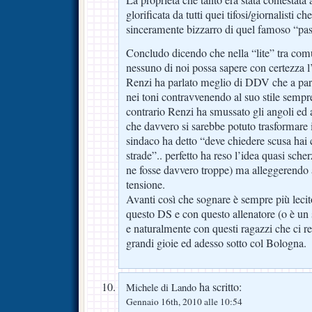
La proprietà che tanto era stata contestata 
glorificata da tutti quei tifosi/giornalisti 
sinceramente bizzarro di quel famoso “pas
Concludo dicendo che nella “lite” tra com
nessuno di noi possa sapere con certezza l
Renzi ha parlato meglio di DDV che a pare
nei toni contravvenendo al suo stile sempr
contrario Renzi ha smussato gli angoli ed 
che davvero si sarebbe potuto trasformare 
sindaco ha detto “deve chiedere scusa hai c
strade”.. perfetto ha reso l’idea quasi sche
ne fosse davvero troppe) ma alleggerendo 
tensione.
Avanti così che sognare è sempre più lecit
questo DS e con questo allenatore (o è un
e naturalmente con questi ragazzi che ci 
grandi gioie ed adesso sotto col Bologna.
ha scritto:
Michele di Lando
Gennaio 16th, 2010 alle 10:54