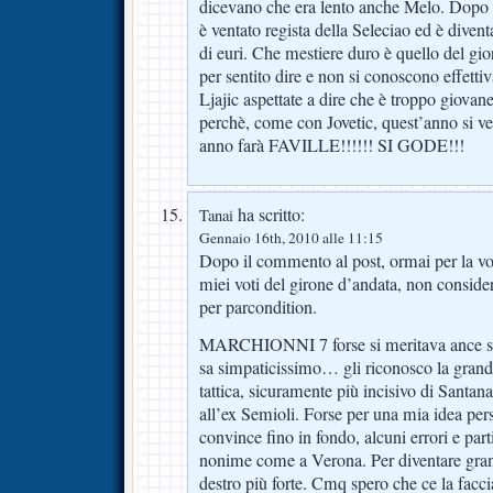
dicevano che era lento anche Melo. Dopo
è ventato regista della Seleciao ed è dive
di euri. Che mestiere duro è quello del gi
per sentito dire e non si conoscono effetti
Ljajic aspettate a dire che è troppo giovan
perchè, come con Jovetic, quest’anno si v
anno farà FAVILLE!!!!!! SI GODE!!!
ha scritto:
Tanai
Gennaio 16th, 2010 alle 11:15
Dopo il commento al post, ormai per la vos
miei voti del girone d’andata, non consider
per parcondition.
MARCHIONNI 7 forse si meritava ance s
sa simpaticissimo… gli riconosco la grand
tattica, sicuramente più incisivo di Santan
all’ex Semioli. Forse per una mia idea per
convince fino in fondo, alcuni errori e part
nonime come a Verona. Per diventare gran
destro più forte. Cmq spero che ce la facci