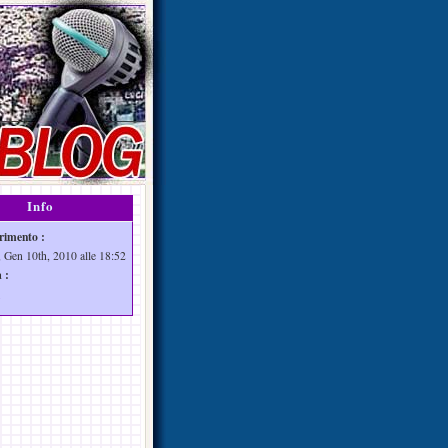
Info
rimento :
 Gen 10th, 2010 alle 18:52
 :