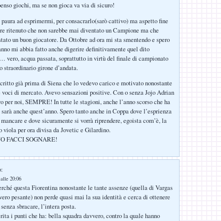
penso giochi, ma se non gioca va via di sicuro!
paura ad esprimermi, per consacrarlo(sarò cattivo) ma aspetto fine
pre ritenuto che non sarebbe mai diventato un Campione ma che
tato un buon giocatore. Da Ottobre ad ora mi sta smentendo e spero
 anno mi abbia fatto anche digerire definitivamente quel dito
… vero, acqua passata, soprattutto in virtù del finale di campionato
o straordinario girone d’andata.
ritto già prima di Siena che lo vedevo carico e motivato nonostante
e voci di mercato. Avevo sensazioni positive. Con o senza Jojo Adrian
o per noi, SEMPRE! In tutte le stagioni, anche l’anno scorso che ha
 sarà anche quest’anno. Spero tanto anche in Coppa dove l’esprienza
 mancare e dove sicuramente si vorrà riprendere, egoista com’è, la
 viola per ora divisa da Jovetic e Gilardino.
O FACCI SOGNARE!
o:
alle 20:06
perché questa Fiorentina nonostante le tante assenze (quella di Vargas
vero pesante) non perde quasi mai la sua identità e cerca di ottenere
 senza sbracare, l’intera posta.
rita i punti che ha: bella squadra davvero, contro la quale hanno