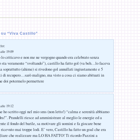
su “Viva Castillo”
tto:
alle 19:09
 lo criticavo e non me ne vergogno quando era celebrato senza
o sta veramente “svoltando”), castillo ha fatto gol (va beh…lo faceva
a soprattutto (ahime) si rivedono gol annullati ingiustamente e 5
ti di recupero…sarò maligno, ma visto a cosa ci siamo abituati in
he doi potermelo permettere
alle 19:12
 ho scritto oggi nel mio sms (non letto!) “calma e serenità abbiamo
ra!”. Prandelli riesce ad amministrare al meglio le energie ed a
nte il fondo del barile, sa motivare gli uomini e fa giocare bene
ricevuto mai troppe lodi. E’ vero, Castillo ha fatto un goal che era
agliare che realizzare ma LO HA FATTO! Ti ricordo Pazzini a