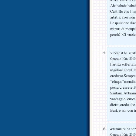
Ahahahahahahaha
Castillo che l’h
arbitri: così non
l’espulsione dire
minuti di recuper
perchè. Ci vuole
ha scrit
Vibennal
Gennaio 10th, 2010 
Partita sofferta
regolare annulla
creduto).Sempre 
“claque”mondial
possa crescere.F
Santana.Abbiamo
vantaggio. onore 
dietro.credo che
Bari, e noi con 
ha scr
49anniluce
Gennaio 10th, 2010 