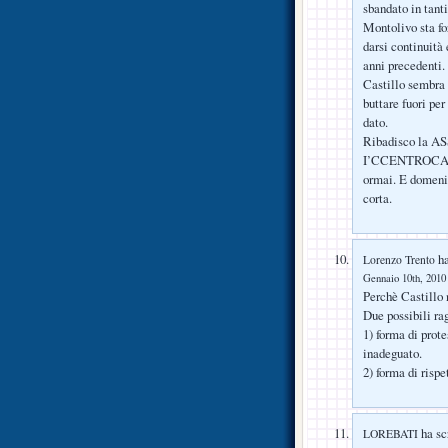
sbandato in tanti
Montolivo sta fo
darsi continuità 
anni precedenti.
Castillo sembra 
buttare fuori pe
dato.
Ribadisco la AS
I’CCENTROCAMPO!
ormai. E domenic
corta.
ha
Lorenzo Trento
Gennaio 10th, 2010 
Perchè Castillo 
Due possibili rag
1) forma di prote
inadeguato.
2) forma di risp
ha scr
LOREBATI