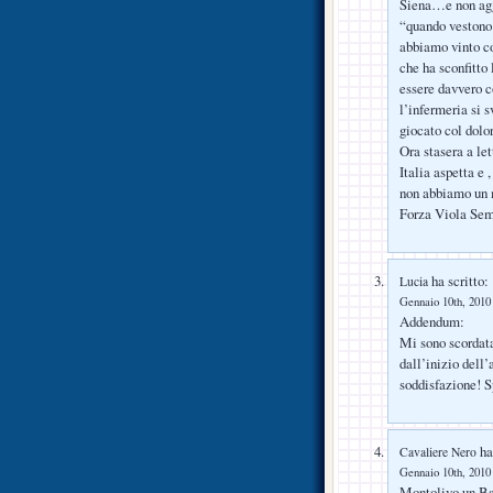
Siena…e non aggi
“quando vestono
abbiamo vinto co
che ha sconfitto 
essere davvero c
l’infermeria si s
giocato col dolor
Ora stasera a let
Italia aspetta e
non abbiamo un m
Forza Viola Sem
ha scritto:
Lucia
Gennaio 10th, 2010 
Addendum:
Mi sono scordata
dall’inizio dell
soddisfazione! S
ha 
Cavaliere Nero
Gennaio 10th, 2010 
Montolivo un Ba