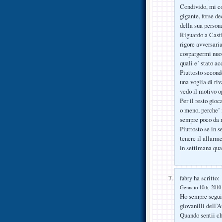
Condivido, mi co
gigante, forse de
della sua persona
Riguardo a Casti
rigore avversari
cospargermi nuov
quali e’ stato ac
Piuttosto second
una voglia di riv
vedo il motivo o
Per il resto gioc
o meno, perche’ 
sempre poco da r
Piuttosto se in 
tenere il allarm
in settimana qua
ha scritto:
fabry
Gennaio 10th, 2010 
Ho sempre seguit
giovanilli dell’A
Quando sentii ch