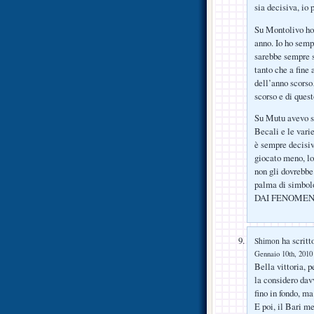
sia decisiva, io 
Su Montolivo ho 
anno. Io ho sem
sarebbe sempre s
tanto che a fine
dell’anno scorso
scorso e di quest
Su Mutu avevo sc
Becali e le vari
è sempre decisiv
giocato meno, lo
non gli dovrebbe
palma di simbolo
DAI FENOMEN
ha scritt
Shimon
Gennaio 10th, 2010 
Bella vittoria, 
la considero dav
fino in fondo, ma
E poi, il Bari me