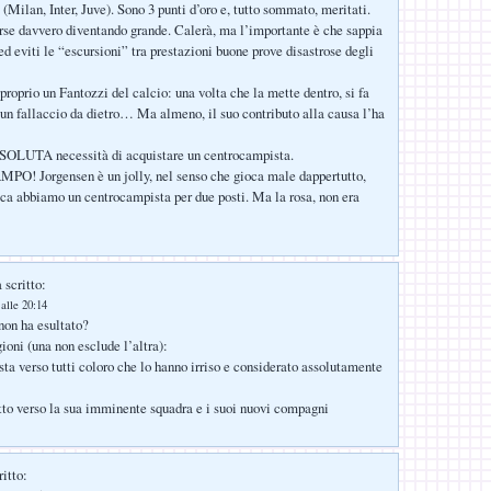
 (Milan, Inter, Juve). Sono 3 punti d’oro e, tutto sommato, meritati.
rse davvero diventando grande. Calerà, ma l’importante è che sappia
ed eviti le “escursioni” tra prestazioni buone prove disastrose degli
proprio un Fantozzi del calcio: una volta che la mette dentro, si fa
r un fallaccio da dietro… Ma almeno, il suo contributo alla causa l’ha
SOLUTA necessità di acquistare un centrocampista.
 Jorgensen è un jolly, nel senso che gioca male dappertutto,
a abbiamo un centrocampista per due posti. Ma la rosa, non era
 scritto:
alle 20:14
non ha esultato?
ioni (una non esclude l’altra):
sta verso tutti coloro che lo hanno irriso e considerato assolutamente
etto verso la sua imminente squadra e i suoi nuovi compagni
itto: