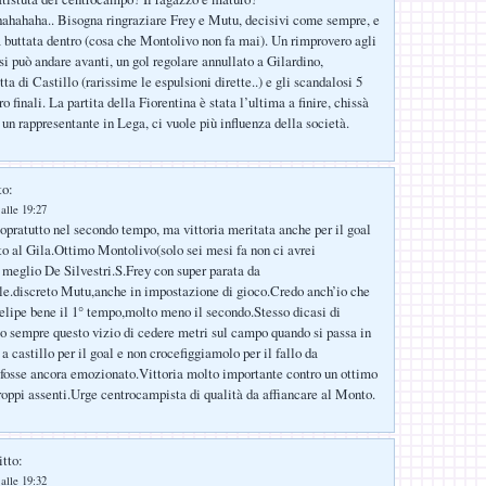
hahaha.. Bisogna ringraziare Frey e Mutu, decisivi come sempre, e
a buttata dentro (cosa che Montolivo non fa mai). Un rimprovero agli
 si può andare avanti, un gol regolare annullato a Gilardino,
tta di Castillo (rarissime le espulsioni dirette..) e gli scandalosi 5
o finali. La partita della Fiorentina è stata l’ultima a finire, chissà
 un rappresentante in Lega, ci vuole più influenza della società.
to:
alle 19:27
,sopratutto nel secondo tempo, ma vittoria meritata anche per il goal
to al Gila.Ottimo Montolivo(solo sei mesi fa non ci avrei
meglio De Silvestri.S.Frey con super parata da
e.discreto Mutu,anche in impostazione di gioco.Credo anch’io che
elipe bene il 1° tempo,molto meno il secondo.Stesso dicasi di
 sempre questo vizio di cedere metri sul campo quando si passa in
a castillo per il goal e non crocefiggiamolo per il fallo da
 fosse ancora emozionato.Vittoria molto importante contro un ottimo
troppi assenti.Urge centrocampista di qualità da affiancare al Monto.
itto:
alle 19:32