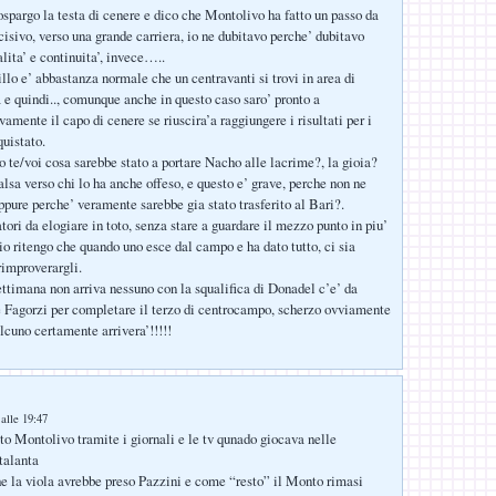
spargo la testa di cenere e dico che Montolivo ha fatto un passo da
cisivo, verso una grande carriera, io ne dubitavo perche’ dubitavo
lita’ e continuita’, invece…..
llo e’ abbastanza normale che un centravanti si trovi in area di
a e quindi.., comunque anche in questo caso saro’ pronto a
amente il capo di cenere se riuscira’a raggiungere i risultati per i
quistato.
o te/voi cosa sarebbe stato a portare Nacho alle lacrime?, la gioia?
alsa verso chi lo ha anche offeso, e questo e’ grave, perche non ne
ppure perche’ veramente sarebbe gia stato trasferito al Bari?.
atori da elogiare in toto, senza stare a guardare il mezzo punto in piu’
io ritengo che quando uno esce dal campo e ha dato tutto, ci sia
improverargli.
settimana non arriva nessuno con la squalifica di Donadel c’e’ da
e Fagorzi per completare il terzo di centrocampo, scherzo ovviamente
lcuno certamente arrivera’!!!!!
alle 19:47
o Montolivo tramite i giornali e le tv qunado giocava nelle
talanta
e la viola avrebbe preso Pazzini e come “resto” il Monto rimasi