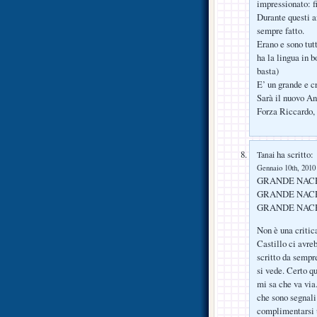
impressionato: f
Durante questi an
sempre fatto.
Erano e sono tut
ha la lingua in b
basta)
E’ un grande e c
Sarà il nuovo Ant
Forza Riccardo,
ha scritto:
Tanai
Gennaio 10th, 2010 
GRANDE NAC
GRANDE NAC
GRANDE NAC
Non è una critic
Castillo ci avre
scritto da sempre
si vede. Certo q
mi sa che va via
che sono segnali 
complimentarsi u