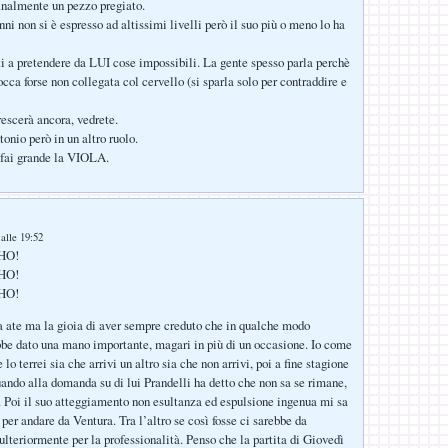
inalmente un pezzo pregiato.
ni non si è espresso ad altissimi livelli però il suo più o meno lo ha
ti a pretendere da LUI cose impossibili. La gente spesso parla perchè
occa forse non collegata col cervello (si sparla solo per contraddire e
rescerà ancora, vedrete.
onio però in un altro ruolo.
 fai grande la VIOLA.
alle 19:52
HO!
HO!
HO!
a ate ma la gioia di aver sempre creduto che in qualche modo
bbe dato una mano importante, magari in più di un occasione. Io come
 lo terrei sia che arrivi un altro sia che non arrivi, poi a fine stagione
uando alla domanda su di lui Prandelli ha detto che non sa se rimane,
. Poi il suo atteggiamento non esultanza ed espulsione ingenua mi sa
per andare da Ventura. Tra l’altro se così fosse ci sarebbe da
lteriormente per la professionalità. Penso che la partita di Giovedì