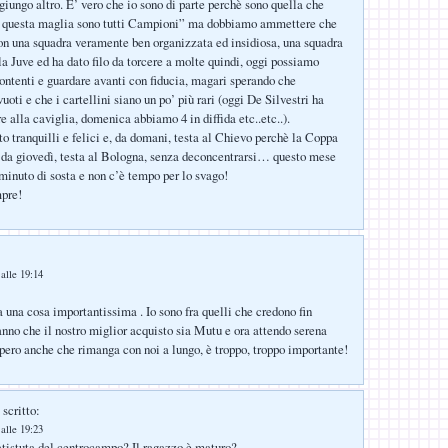
ungo altro. E’ vero che io sono di parte perchè sono quella che
 questa maglia sono tutti Campioni” ma dobbiamo ammettere che
n una squadra veramente ben organizzata ed insidiosa, una squadra
la Juve ed ha dato filo da torcere a molte quindi, oggi possiamo
ontenti e guardare avanti con fiducia, magari sperando che
vuoti e che i cartellini siano un po’ più rari (oggi De Silvestri ha
e alla caviglia, domenica abbiamo 4 in diffida etc..etc..).
to tranquilli e felici e, da domani, testa al Chievo perchè la Coppa
 , da giovedì, testa al Bologna, senza deconcentrarsi… questo mese
inuto di sosta e non c’è tempo per lo svago!
pre!
alle 19:14
 una cosa importantissima . Io sono fra quelli che credono fin
’anno che il nostro miglior acquisto sia Mutu e ora attendo serena
pero anche che rimanga con noi a lungo, è troppo, troppo importante!
scritto:
alle 19:23
tistuta del centrocampo? Il ragazzo è maturo?