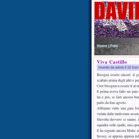
Home |
Foto
Viva Castillo
Inserito da admin il 10 Ge
Bisogna essere sinceri: il g
scattato prima degli altri e pe
Cioè bisognava essere lì al 
E prima aveva fatto un paio d
lui e poi, se farà ancora ben
parlo da fine agosto.
Abbiamo vinto una gara fon
viziata dalle tantissime asse
Stavolta davvero ci siamo, i
squadra sulle spalle, una spe
E ha segnato ancora Mutu: m
Invece, se appena appena inf