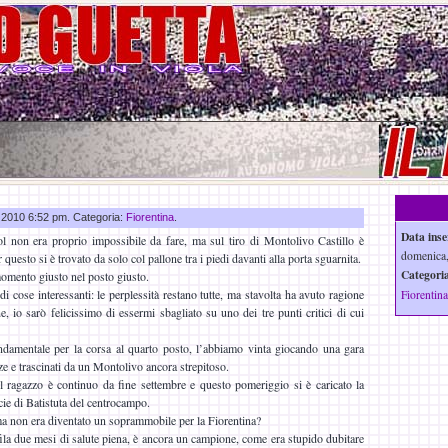
n 2010 6:52 pm. Categoria:
Fiorentina
.
Data inse
ol non era proprio impossibile da fare, ma sul tiro di Montolivo Castillo è
domenica,
r questo si è trovato da solo col pallone tra i piedi davanti alla porta sguarnita.
Categoria
momento giusto nel posto giusto.
i cose interessanti: le perplessità restano tutte, ma stavolta ha avuto ragione
Fiorentina
e, io sarò felicissimo di essermi sbagliato su uno dei tre punti critici di cui
damentale per la corsa al quarto posto, l’abbiamo vinta giocando una gara
nze e trascinati da un Montolivo ancora strepitoso.
l ragazzo è continuo da fine settembre e questo pomeriggio si è caricato la
cie di Batistuta del centrocampo.
a non era diventato un soprammobile per la Fiorentina?
ila due mesi di salute piena, è ancora un campione, come era stupido dubitare