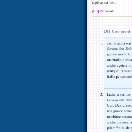
negli scorsi mesi.
[161] Commenti
161 Commenti 
ha scri
cannuccia
Gennaio 10th, 2010 
grande monto (io
meritarlo, adess
anche aguirre) m
(cinque!!!) minu
italia penso anc
ha scritto:
Lucia
Gennaio 10th, 2010 
Caro David, come
una grande squad
raschiare verame
anche chi non ha 
più difficile sb