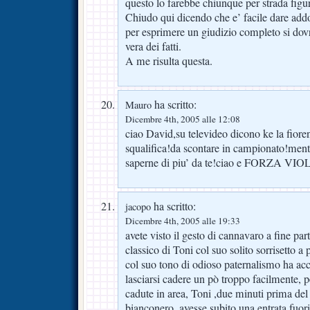
questo lo farebbe chiunque per strada figur
Chiudo qui dicendo che e’ facile dare addo
per esprimere un giudizio completo si dovr
vera dei fatti.
A me risulta questa.
ha scritto:
Mauro
Dicembre 4th, 2005 alle 12:08
ciao David,su televideo dicono ke la fioren
squalifica!da scontare in campionato!mentr
saperne di piu’ da te!ciao e FORZA V
ha scritto:
jacopo
Dicembre 4th, 2005 alle 19:33
avete visto il gesto di cannavaro a fine part
classico di Toni col suo solito sorrisetto a 
col suo tono di odioso paternalismo ha acc
lasciarsi cadere un pò troppo facilmente, p
cadute in area, Toni ,due minuti prima del
bianconero, avesse subito una entrata fuo