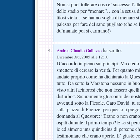
Non si puo’ tollerare cosa e’ successo l’al
dello stadio per “menare”…con la scusa di
tifosi viola….se hanno voglia di menare si
palestra per fare del sano pugilato (che se
du’manate poi si carmano!)
ha scritto:
Andrea Claudio Galluzzo
Dicembre 3rd, 2005 alle 12:10
D’accordo in pieno sui principi. Ma credo
smettere di cercare la verità. Per quanto m
andate proprio come ha dichiarato la Questu
tutto. Da sotto la Maratona nessuno in buo
visto altri facinorosi che non fossero quelli
disturbo”. Sicuramente gli scontri dei nostr
avvenuti sotto la Fiesole. Caro David, tu se
sulla piazza di Firenze, per questo ti preg
domanda al Questore: “Erano o non erano a
ospiti durante il primo tempo? E se si per
io ed almeno una quindicina di persone c
testimoniare che erano aperte. E’ giusto c