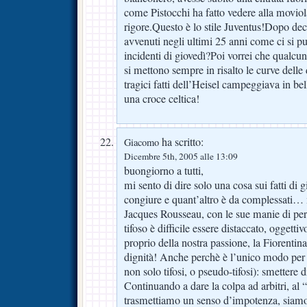
come Pistocchi ha fatto vedere alla moviol
rigore.Questo è lo stile Juventus!Dopo dec
avvenuti negli ultimi 25 anni come ci si p
incidenti di giovedì?Poi vorrei che qualc
si mettono sempre in risalto le curve dell
tragici fatti dell’Heisel campeggiava in b
una croce celtica!
ha scritto:
Giacomo
Dicembre 5th, 2005 alle 13:09
buongiorno a tutti,
mi sento di dire solo una cosa sui fatti di 
congiure e quant’altro è da complessati…
Jacques Rousseau, con le sue manie di per
tifoso è difficile essere distaccato, oggetti
proprio della nostra passione, la Fiorenti
dignità! Anche perchè è l’unico modo per 
non solo tifosi, o pseudo-tifosi): smettere d
Continuando a dare la colpa ad arbitri, al
trasmettiamo un senso d’impotenza, siamo 