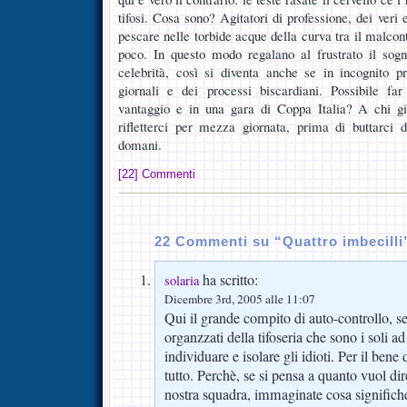
tifosi. Cosa sono? Agitatori di professione, dei veri 
pescare nelle torbide acque della curva tra il malcont
poco. In questo modo regalano al frustrato il sog
celebrità, così si diventa anche se in incognito pr
giornali e dei processi biscardiani. Possibile fa
vantaggio e in una gara di Coppa Italia? A chi g
rifletterci per mezza giornata, prima di buttarci 
domani.
[22] Commenti
22 Commenti su “Quattro imbecilli
ha scritto:
solaria
Dicembre 3rd, 2005 alle 11:07
Qui il grande compito di auto-controllo, s
organzzati della tifoseria che sono i soli a
individuare e isolare gli idioti. Per il bene
tutto. Perchè, se si pensa a quanto vuol dir
nostra squadra, immaginate cosa significhe