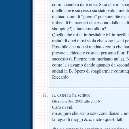
cominciando a dare noia. Sarà che mi sb
quello che è successo sia stato volutamente
dichiarazioni di “guerra” poi smentite (s
imbecilli bianconeri che escono dallo stad
shopping?) a fare cosa allora?
Quello che mi fa imbestialire è l’imbecillità
tratta) di quei tifosi viola che sono usciti p
Possibile che non si rendano conto che han
provate a chiedere cosa ne pensano fuori F
successo (a Firenze non meritano nulla).
come la stavamo dando quando da secondi
andati in B. Spero di sbagliarmi e co
Riccardo
ha scritto:
IL CONTE
Dicembre 3rd, 2005 alle 23:16
Caro david,
mi auguro che siano solo concidenze…non
la regia di moggi & c. dietro questi fatti.
che sia potente lo sappiamo, ma nn fino a q