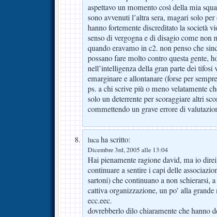
aspettavo un momento così della mia squad
sono avvenuti l’altra sera, magari solo per
hanno fortemente discreditato la società vi
senso di vergogna e di disagio come non 
quando eravamo in c2. non penso che sinda
possano fare molto contro questa gente, ho
nell’intelligenza della gran parte dei tifos
emarginare e allontanare (forse per sempre) 
ps. a chi scrive più o meno velatamente c
solo un deterrente per scoraggiare altri scon
commettendo un grave errore di valutazio
ha scritto:
luca
Dicembre 3rd, 2005 alle 13:04
Hai pienamente ragione david, ma io direi 
continuare a sentire i capi delle associazioni
sartoni) che continuano a non schierarsi, a 
cattiva organizzazione, un po’ alla grande r
ecc.eec.
dovrebberlo dilo chiaramente che hanno de