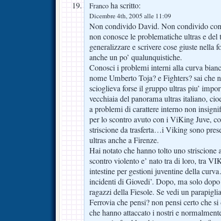
ha scritto:
Franco
Dicembre 4th, 2005 alle 11:09
Non condivido David. Non condivido con
non conosce le problematiche ultras e del 
generalizzare e scrivere cose giuste nella
anche un po’ qualunquistiche.
Conosci i problemi interni alla curva bianco
nome Umberto Toja? e Fighters? sai che non
scioglieva forse il gruppo ultras piu’ imp
vecchiaia del panorama ultras italiano, cio
a problemi di carattere interno non insignif
per lo scontro avuto con i ViKing Juve, con
striscione da trasferta…i Viking sono pres
ultras anche a Firenze.
Hai notato che hanno tolto uno striscione
scontro violento e’ nato tra di loro, tra
intestine per gestioni juventine della curv
incidenti di Giovedi’. Dopo, ma solo dopo 
ragazzi della Fiesole. Se vedi un parapiglia 
Ferrovia che pensi? non pensi certo che si 
che hanno attaccato i nostri e normalmente 