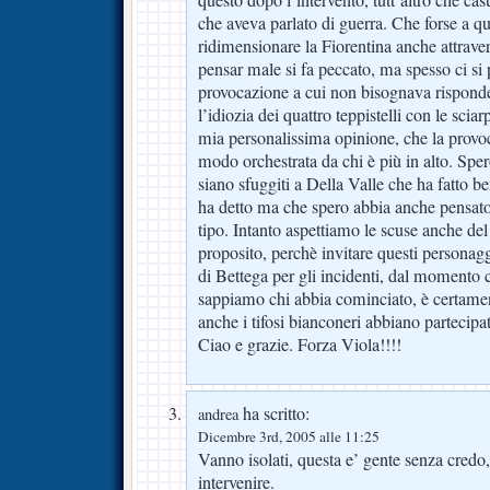
che aveva parlato di guerra. Che forse a qu
ridimensionare la Fiorentina anche attrave
pensar male si fa peccato, ma spesso ci si 
provocazione a cui non bisognava risponde
l’idiozia dei quattro teppistelli con le scia
mia personalissima opinione, che la provoc
modo orchestrata da chi è più in alto. Spe
siano sfuggiti a Della Valle che ha fatto b
ha detto ma che spero abbia anche pensato
tipo. Intanto aspettiamo le scuse anche de
proposito, perchè invitare questi personag
di Bettega per gli incidenti, dal momento 
sappiamo chi abbia cominciato, è certame
anche i tifosi bianconeri abbiano partecipat
Ciao e grazie. Forza Viola!!!!
ha scritto:
andrea
Dicembre 3rd, 2005 alle 11:25
Vanno isolati, questa e’ gente senza credo
intervenire.