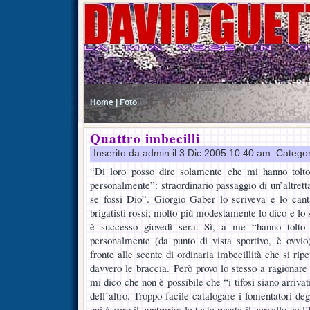
Home |
Foto
Quattro imbecilli
Inserito da admin il 3 Dic 2005 10:40 am. Catego
“Di loro posso dire solamente che mi hanno tolto
personalmente”: straordinario passaggio di un’altrett
se fossi Dio”. Giorgio Gaber lo scriveva e lo can
brigatisti rossi; molto più modestamente lo dico e lo 
è successo giovedì sera. Sì, a me “hanno tolto 
personalmente (da punto di vista sportivo, è ovvio
fronte alle scente di ordinaria imbecillità che si ri
davvero le braccia. Però provo lo stesso a ragiona
mi dico che non è possibile che “i tifosi siano arrivati 
dell’altro. Troppo facile catalogare i fomentatori d
qui è vero il contrario: le teste rasate il cervello ce