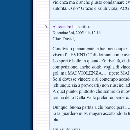
violenza ma è anche giusto condannare ev
autorità. O no? Grazie e saluti viola, ACG
ha scritto:
Alessandro
Dicembre 3rd, 2005 alle 12:16
Ciao David,
Condivido pienamente le tue preoccupazion
vivere l’ “EVENTO” di domani come avre
Lo sport è bello in quanto c’è rivalità, ci 
competizione, anche sfottò, voglia di vinc
gol, ma MAI VIOLENZA…. ripeto MA
Se si dovesse vincere e al contempo accad
(chiunque sia a provocarli) non riuscirei 
A quel punto, piuttosto che sentire di nuo
ieri ha detto Della Valle preferirei perdere.
Dunque, buona partita a chi parteciperà…
io la guarderò in tv, magari ascoltando la 
blu.
Un saluto viola,