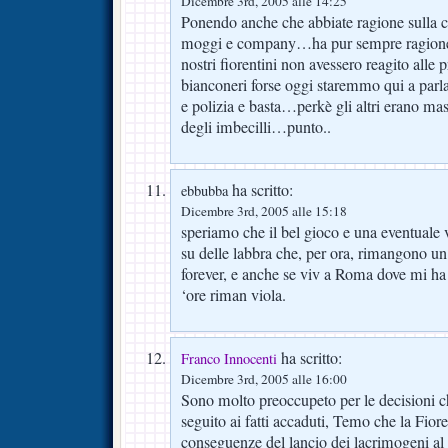
Dicembre 3rd, 2005 alle 14:25
Ponendo anche che abbiate ragione sulla c
moggi e company…ha pur sempre ragione de
nostri fiorentini non avessero reagito alle 
bianconeri forse oggi staremmo qui a parlar
e polizia e basta…perkè gli altri erano mas
degli imbecilli…punto..
ha scritto:
ebbubba
Dicembre 3rd, 2005 alle 15:18
speriamo che il bel gioco e una eventuale vit
su delle labbra che, per ora, rimangono u
forever, e anche se viv a Roma dove mi h
‘ore riman viola.
ha scritto:
Franco Innocenti
Dicembre 3rd, 2005 alle 16:00
Sono molto preoccupeto per le decisioni c
seguito ai fatti accaduti, Temo che la Fior
conseguenze del lancio dei lacrimogeni al 