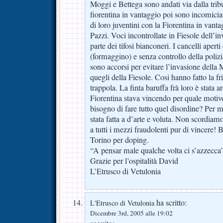
Moggi e Bettega sono andati via dalla tri
fiorentina in vantaggio poi sono incomiciati 
di loro juventini con la Fiorentina in vant
Pazzi. Voci incontrollate in Fiesole dell’i
parte dei tifosi bianconeri. I cancelli aperti 
(formaggino) e senza controllo della polizia.
sono accorsi per evitare l’invasione della 
quegli della Fiesole. Cosi hanno fatto la fri
trappola. La finta baruffa frà loro è stata ar
Fiorentina stava vincendo per quale motivo 
bisogno di fare tutto quel disordine? Per 
stata fatta a d’arte e voluta. Non scordiam
a tutti i mezzi fraudolenti pur di vincere! 
Torino per doping.
“A pensar male qualche volta ci s’azzecca
Grazie per l’ospitalità David
L’Etrusco di Vetulonia
ha scritto:
L'Etrusco di Vetulonia
Dicembre 3rd, 2005 alle 19:02