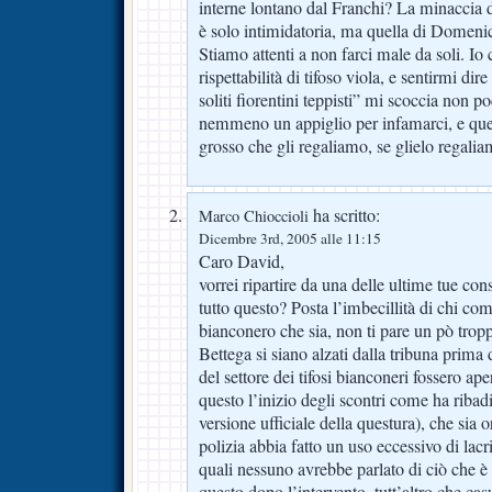
interne lontano dal Franchi? La minaccia
è solo intimidatoria, ma quella di Domenic
Stiamo attenti a non farci male da soli. Io 
rispettabilità di tifoso viola, e sentirmi dir
soliti fiorentini teppisti” mi scoccia non
nemmeno un appiglio per infamarci, e ques
grosso che gli regaliamo, se glielo regal
ha scritto:
Marco Chioccioli
Dicembre 3rd, 2005 alle 11:15
Caro David,
vorrei ripartire da una delle ultime tue con
tutto questo? Posta l’imbecillità di chi comp
bianconero che sia, non ti pare un pò tro
Bettega si siano alzati dalla tribuna prima d
del settore dei tifosi bianconeri fossero ap
questo l’inizio degli scontri come ha ribad
versione ufficiale della questura), che sia 
polizia abbia fatto un uso eccessivo di lac
quali nessuno avrebbe parlato di ciò che è
questo dopo l’intervento, tutt’altro che ca