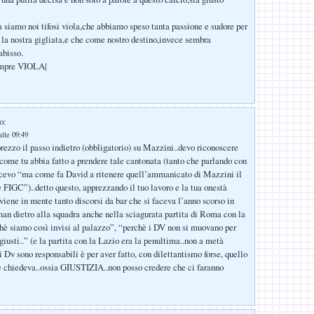
sa siamo noi tifosi viola,che abbiamo speso tanta passione e sudore per
 la nostra gigliata,e che come nostro destino,invece sembra
abisso.
empre VIOLA|
o:
lle 09:49
rezzo il passo indietro (obbligatorio) su Mazzini..devo riconoscere
come tu abbia fatto a prendere tale cantonata (tanto che parlando con
icevo “ma come fa David a ritenere quell’ammanicato di Mazzini il
e FIGC”)..detto questo, apprezzando il tuo lavoro e la tua onestà
viene in mente tanto discorsi da bar che si faceva l’anno scorso in
man dietro alla squadra anche nella sciagurata partita di Roma con la
è siamo così invisi al palazzo”, “perchè i DV non si muovano per
giusti..” (e la partita con la Lazio era la penultima..non a metà
 Dv sono responsabili è per aver fatto, con dilettantismo forse, quello
e chiedeva..ossia GIUSTIZIA..non posso credere che ci faranno