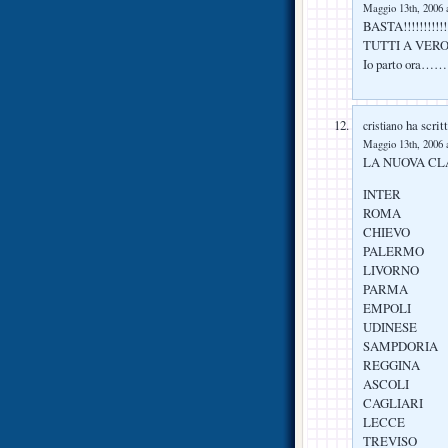
Maggio 13th, 2006 a
BASTA!!!!!!!!!!!
TUTTI A VER
Io parto ora…
ha scritt
cristiano
Maggio 13th, 2006 a
LA NUOVA CLA
INTER
ROMA
CHIEVO
PALERMO
LIVORNO
PARMA
EMPOLI
UDINESE
SAMPDORIA
REGGINA
ASCOLI
CAGLIARI
LECCE
TREVISO