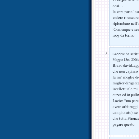
così…
la vera parte le
vedere rinascere
ripiombare nell’
|Comunque e s
roby da torino
ha scritt
Gabriele
Maggio 13th, 2006 a
Bravo david..app
che non capisco 
la mi’ moglie d
miglior dirigent
intellettuale mi 
curva ed in pull
Lazio: “ma perch
avere arbitraggi 
campionato)..se i
che tutta Firenz
pagare questo.