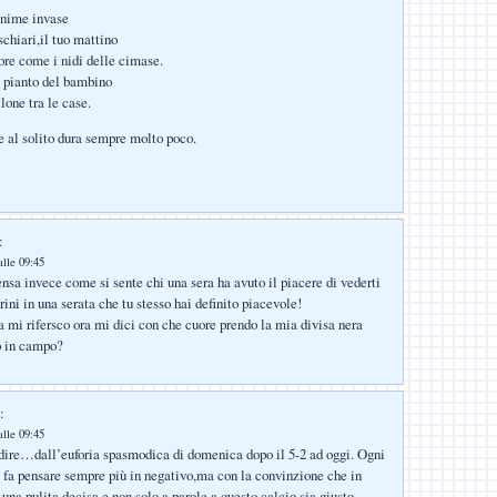
anime invase
 schiari,il tuo mattino
tore come i nidi delle cimase.
l pianto del bambino
llone tra le case.
e al solito dura sempre molto poco.
:
lle 09:45
nsa invece come si sente chi una sera ha avuto il piacere di vederti
ini in una serata che tu stesso hai definito piacevole!
a mi rifersco ora mi dici con che cuore prendo la mia divisa nera
o in campo?
:
lle 09:45
dire…dall’euforia spasmodica di domenica dopo il 5-2 ad oggi. Ogni
 fa pensare sempre più in negativo,ma con la convinzione che in
 una pulita decisa e non solo a parole a questo calcio,sia giusto