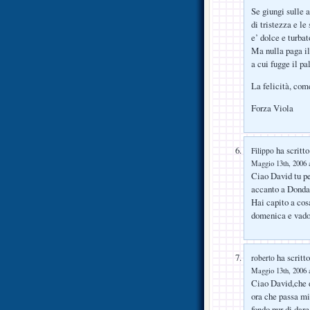
Se giungi sulle 
di tristezza e le
e’ dolce e turba
Ma nulla paga i
a cui fugge il pa
La felicità, com
Forza Viola
ha scritto
Filippo
Maggio 13th, 2006 a
Ciao David tu pe
accanto a Dondar
Hai capito a cos
domenica e vad
ha scritto
roberto
Maggio 13th, 2006 a
Ciao David,che 
ora che passa mi
fondo,pur di dare