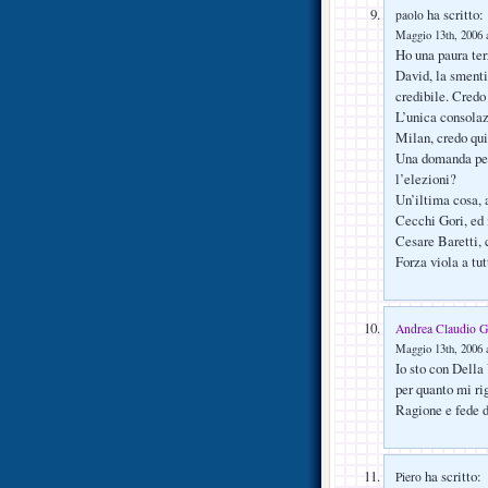
ha scritto:
paolo
Maggio 13th, 2006 a
Ho una paura terr
David, la smenti
credibile. Credo
L’unica consolaz
Milan, credo quin
Una domanda per 
l’elezioni?
Un’iltima cosa, a
Cecchi Gori, ed
Cesare Baretti, 
Forza viola a tut
Andrea Claudio G
Maggio 13th, 2006 a
Io sto con Della
per quanto mi rig
Ragione e fede 
ha scritto:
Piero