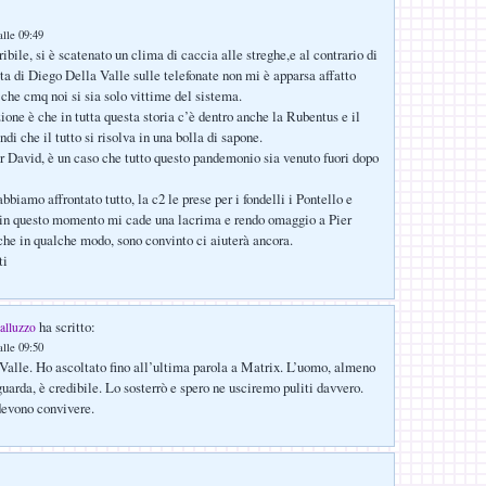
lle 09:49
ibile, si è scatenato un clima di caccia alle streghe,e al contrario di
ta di Diego Della Valle sulle telefonate non mi è apparsa affatto
 che cmq noi si sia solo vittime del sistema.
ione è che in tutta questa storia c’è dentro anche la Rubentus e il
di che il tutto si risolva in una bolla di sapone.
David, è un caso che tutto questo pandemonio sia venuto fuori dopo
bbiamo affrontato tutto, la c2 le prese per i fondelli i Pontello e
 in questo momento mi cade una lacrima e rendo omaggio a Pier
che in qualche modo, sono convinto ci aiuterà ancora.
ti
ha scritto:
alluzzo
lle 09:50
 Valle. Ho ascoltato fino all’ultima parola a Matrix. L’uomo, almeno
uarda, è credibile. Lo sosterrò e spero ne usciremo puliti davvero.
devono convivere.