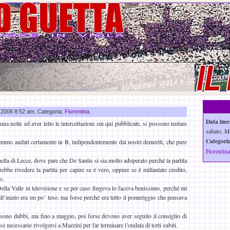
à
g 2006 8:52 am. Categoria:
Fiorentina
.
Data inse
a notte ed aver letto le intercettazioni sin qui pubblicate, si possono tentare
sabato, M
Categoria
mmo andati certamente in B, indipendentemente dai nostri demeriti, che pure
Fiorentina
ella di Lecce, dove pare che De Santis si sia molto adoperato perché la partita
ebbe rivedere la partita per capire se è vero, oppure se è millantato credito,
o.
lla Valle in televisione e se per caso fingeva lo faceva benissimo, perché mi
ll’inizio era un po’ teso, ma forse perché era tutto il pomeriggio che pensava
sono dubbi, ma fino a maggio, poi forse devono aver seguito il consiglio di
 necessario rivolgersi a Mazzini per far terminare l’ondata di torti subiti.