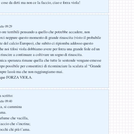
 cose da dirti ma non ce la faccio, ciao e forza viola!
lle 09:29
 ore terribili pensando a quello che potrebbe accadere, non
rci neppure questo momento di grande rinascita (visto il probabile
lite del calcio Europeo), che subito ci ripiomba addosso questo
he noi tifosi viola dobbiamo avere per forza una grande fede ed un
riuscire a continuare a coltivare un sogno di rinascita.
unica speranza rimane quella che tutte le sentende vengano emesse
mpo possibile per consentirci di ricominciare la scalata al “Grande
mpre lassù ma che non raggiungiamo mai.
nque FORZA VIOLA.
 scritto:
lle 09:40
ta, si cammina
lama.
arlume che vacilla,
iaccio che s’incrina;
tocchi chi più t’ama.