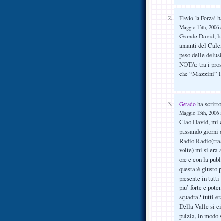
ha
Flavio-la Forza!
Maggio 13th, 2006 a
Grande David, lo
amanti del Calci
peso delle delus
NOTA: tra i pros
che “Mazzini” l’h
ha scritto
Gerado
Maggio 13th, 2006 a
Ciao David, mi c
passando giorni d
Radio Radio(tras
volte) mi si era 
ore e con la pub
questa:è giusto 
presente in tutti
piu’ forte e pote
squadra? tutti er
Della Valle si c
pulzia, in modo 