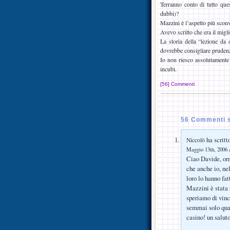
Terranno conto di tutto qu
dubbi)?
Mazzini è l’aspetto più sconv
Avevo scritto che era il migl
La storia della “lezione da 
dovrebbe consigliare prudenza
Io non riesco assolutamente a
incubi.
[56] Commenti
56 Commenti su
ha scritt
Niccolò
Maggio 13th, 2006 a
Ciao Davide, orm
che anche io, nel
loro lo hanno fat
Mazzini è stata 
speriamo di vinc
semmai solo qual
casino! un saluto