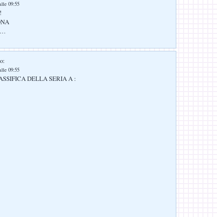
lle 09:55
!
ONA
……
o:
lle 09:55
SSIFICA DELLA SERIA A :