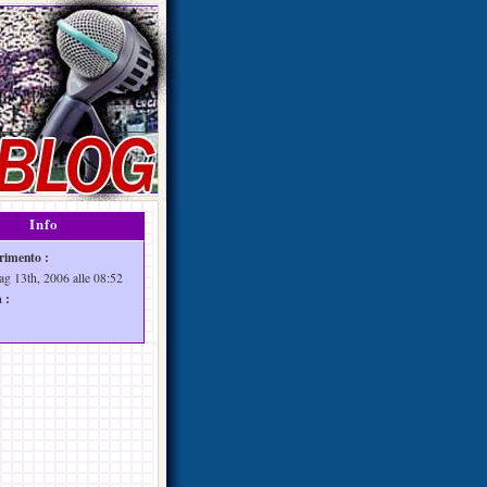
Info
rimento :
ag 13th, 2006 alle 08:52
 :