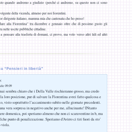
esto quando andremo a giudizio (perché ci andremo, su questo non ci sono
olgente della vicenda, almeno per noi fiorentini.
ior dirigente italiano, mamma mia che cantonata che ho preso!
dare alla Fiorentina” tra dicembre e gennaio oltre che di pessimo gusto gli
 nelle uscite pubbliche cittadine.
 pensare alla trasferta di domani, ci provo, ma volo verso altri lidi ed altri
 “Pensieri in libertà”
o:
lle 09:09
ai sembra chiaro che i Della Valle rischieranno grosso, ma credo
la loro posizione, pur di salvare la Fiorentina avrei fatto qualcosa e
to, visto soprattutto l’accanimento subito nelle giornate precedenti.
una vera sorpresa in negativo anche per me, allucinante! INtanto
ere domenica, poi speriamo almeno che non ci scaraventino in b, ma
che punto di penalizzazione. Speriamo d’Avirro ci tiri fuori da sto’
 viola.