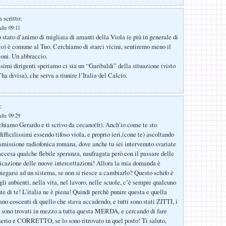
 scritto:
lle 09:11
 stato d’animo di migliaia di amanti della Viola (e più in generale di
o) è comune al Tuo. Cerchiamo di starci vicini, sentiremo meno il
ioni. Un abbraccio.
simi dirigenti speriamo ci sia un “Garibaldi” della situazione (visto
a divisa), che serva a riunire l’Italia del Calcio.
:
lle 09:29
hiamo Gerardo e ti scrivo da cecano(fr). Anch’io come te sto
ifficilissimi essendo tifoso viola, e proprio ieri,(cone te) ascoltando
missione radiofonica romana, dove anche tu sei intervenuto svariate
accesa qualche flebile speranza, naufragata però con il passare delle
licazione delle nuove intercettazioni! Allora la mia domanda è
piegarsi ad un sistema, se non si riesce a cambiarlo? Questo schifo è
 gli anbienti, nella vita, nel lavoro, nelle scuole, c’è sempre qualcuno
nte di te! L’italia ne è piena! Quindi perchè punire questa e quella
ano coscenti di quello che stava accadendo, e tutti sono stati ZITTI, i
i sono trovati in mezzo a tutta questa MERDA, e cercando di fare
serio e CORRETTO, se lo sono ritrovato in quel posto! Ti saluto,