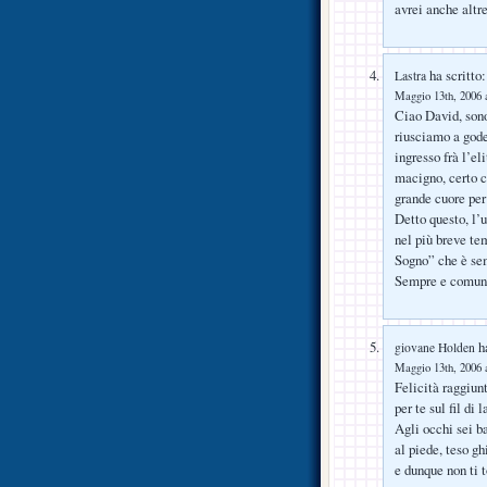
avrei anche altre
ha scritto:
Lastra
Maggio 13th, 2006 a
Ciao David, sono
riusciamo a gode
ingresso frà l’e
macigno, certo c
grande cuore per 
Detto questo, l’
nel più breve te
Sogno” che è se
Sempre e comu
ha
giovane Holden
Maggio 13th, 2006 a
Felicità raggiun
per te sul fil di 
Agli occhi sei b
al piede, teso gh
e dunque non ti 