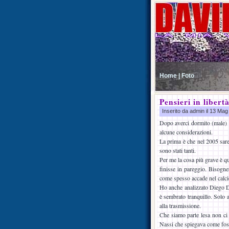
Home |
Foto
Pensieri in libert
Inserito da admin il 13 Ma
Dopo averci dormito (male) un
alcune considerazioni.
La prima è che nel 2005 sare
sono stati tanti.
Per me la cosa più grave è qu
finisse in pareggio. Bisogner
come spesso accade nel calci
Ho anche analizzato Diego De
è sembrato tranquillo. Solo a
alla trasmissione.
Che siamo parte lesa non ci 
Nassi che spiegava come fosse