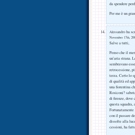
da spendere perde
Per me è un gran
ha scr
Alessandro
Novembre 17th, 200
Salve a tutti,
Penso che il mer
un’aria strana. 
sembravano esser
retrocessione, pi
terza. Certo lo s
di qualità ed app
una fiorentina c
Rosiconi? sabot
di firenze, dove
questa squadra, a
Fortunatamente l
con il passare de
dissolte alla luc
cessioni, ha fat