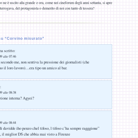
leo ne è uscito alla grande e ora, come nei cineforum degli anni settanta, si apre
 interrogava, del protagonista o demerito di noi con tanto di tessera?
u “Corvino misurato”
a scritto:
9 alle 07:46
econdo me, non sentiva la pressione dei giornalisti (che
o il loro lavoro)…era tipo un amico al bar.
:
9 alle 08:38
zione interna? Agyei?
9 alle 08:44
i davidde iho penzo chel tifoso, l tifoso c’ha sempre ragggione”
 il miglior DS che abbia mai visto a Firenze