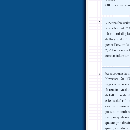
Ottima cosa, da
ha scrit
Vibennal
Novembre 17th, 200
David, mi dispia
della grande Fi
per rafforzare l
2).Altrimenti so
con un’infermeri
ha s
baraccobama
Novembre 17th, 200
ragazzi, se non c
fiorentina vuol d
di tutti..inutile 
e le “sole” rifil
cosi..sicuramente
passato ricordand
sempre qualcuno 
questo grandissi
quei giornalisti