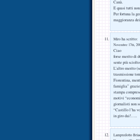
Canà.
E quasi tutti no
Per fortuna la ge
maggioranza dei c
ha scritto:
Miro
Novembre 17th, 200
Ciao
forse merito di d
sente più sciolt
L’altro merito (s
trasmissione tor
Fiorentina, ment
famiglia” grazie 
stampa comprese
motivi “economic
giornalisti non 
“Castillo l’ha v
in giro dai!…..
Lampredotto Bria