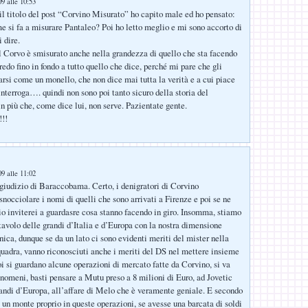
9 alle 10:53
il titolo del post “Corvino Misurato” ho capito male ed ho pensato:
e si fa a misurare Pantaleo? Poi ho letto meglio e mi sono accorto di
 dire.
 Corvo è smisurato anche nella grandezza di quello che sta facendo
edo fino in fondo a tutto quello che dice, perché mi pare che gli
rsi come un monello, che non dice mai tutta la verità e a cui piace
interroga…. quindi non sono poi tanto sicuro della storia del
n più che, come dice lui, non serve. Pazientate gente.
!!
9 alle 11:02
giudizio di Baraccobama. Certo, i denigratori di Corvino
nocciolare i nomi di quelli che sono arrivati a Firenze e poi se ne
io inviterei a guardasre cosa stanno facendo in giro. Insomma, stiamo
tavolo delle grandi d’Italia e d’Europa con la nostra dimensione
ica, dunque se da un lato ci sono evidenti meriti del mister nella
quadra, vanno riconosciuti anche i meriti del DS nel mettere insieme
oi si guardano alcune operazioni di mercato fatte da Corvino, si va
nomeni, basti pensare a Mutu preso a 8 milioni di Euro, ad Jovetic
randi d’Europa, all’affare di Melo che è veramente geniale. E secondo
e un monte proprio in queste operazioni, se avesse una barcata di soldi