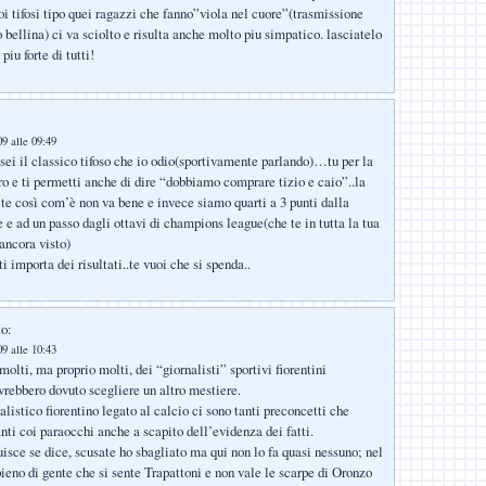
oi tifosi tipo quei ragazzi che fanno”viola nel cuore”(trasmissione
bellina) ci va sciolto e risulta anche molto piu simpatico. lasciatelo
 piu forte di tutti!
9 alle 09:49
 sei il classico tifoso che io odio(sportivamente parlando)…tu per la
ero e ti permetti anche di dire “dobbiamo comprare tizio e caio”..la
te così com’è non va bene e invece siamo quarti a 3 punti dalla
 e ad un passo dagli ottavi di champions league(che te in tutta la tua
 ancora visto)
i importa dei risultati..te vuoi che si spenda..
to:
9 alle 10:43
olti, ma proprio molti, dei “giornalisti” sportivi fiorentini
rebbero dovuto scegliere un altro mestiere.
listico fiorentino legato al calcio ci sono tanti preconcetti che
nti coi paraocchi anche a scapito dell’evidenza dei fatti.
isce se dice, scusate ho sbagliato ma qui non lo fa quasi nessuno; nel
ieno di gente che si sente Trapattoni e non vale le scarpe di Oronzo