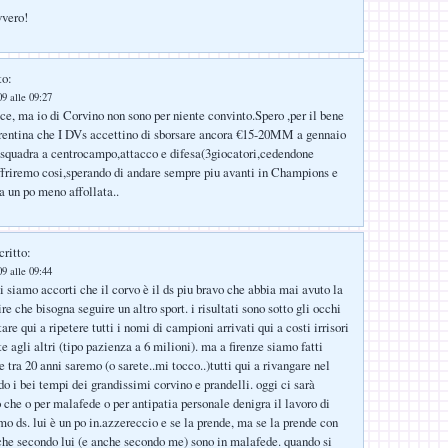
vvero!
to:
9 alle 09:27
ce, ma io di Corvino non sono per niente convinto.Spero ,per il bene
orentina che I DVs accettino di sborsare ancora €15-20MM a gennaio
a squadra a centrocampo,attacco e difesa(3giocatori,cedendone
ffriremo cosi,sperando di andare sempre piu avanti in Champions e
a un po meno affollata..
critto:
9 alle 09:44
i siamo accorti che il corvo è il ds piu bravo che abbia mai avuto la
ire che bisogna seguire un altro sport. i risultati sono sotto gli occhi
stare qui a ripetere tutti i nomi di campioni arrivati qui a costi irrisori
ate agli altri (tipo pazienza a 6 milioni). ma a firenze siamo fatti
 tra 20 anni saremo (o sarete..mi tocco..)tutti qui a rivangare nel
o i bei tempi dei grandissimi corvino e prandelli. oggi ci sarà
che o per malafede o per antipatia personale denigra il lavoro di
mo ds. lui è un po in.azzereccio e se la prende, ma se la prende con
 che secondo lui (e anche secondo me) sono in malafede. quando si