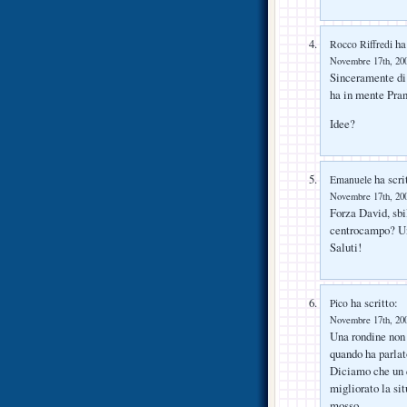
ha 
Rocco Riffredi
Novembre 17th, 200
Sinceramente di 
ha in mente Pran
Idee?
ha scri
Emanuele
Novembre 17th, 200
Forza David, sbil
centrocampo? Un 
Saluti!
ha scritto:
Pico
Novembre 17th, 200
Una rondine non 
quando ha parlato
Diciamo che un q
migliorato la si
mosso.