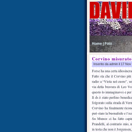
Home |
Foto
Corvino misurato
Inserito da admin il 17 No
Forse ha una certa idiosincras
Fatto sta che il Corvino più 
radio a “Viola nel cuore”, u
via della bravura di Leo Vo
questo lo immaginavo) e per 
Il ds è stato perfino benedi
folgorato sulla strada di Vern
Corvino ha finalmente riconosc
può stare la buonafede e l’ec
Su Munoz ci ha fatto capir
Prandelli, al contrario mio,
in testa che non è Jorgensen, 