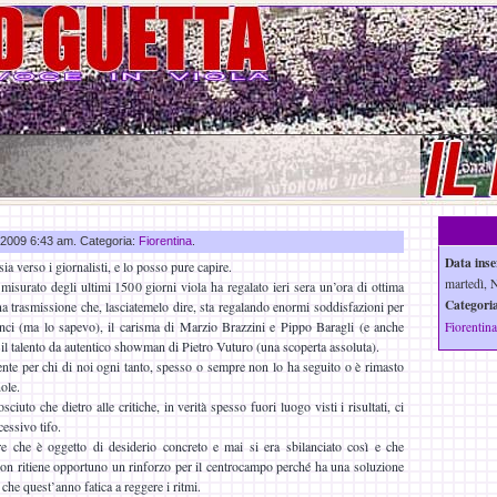
v 2009 6:43 am. Categoria:
Fiorentina
.
Data inse
ia verso i giornalisti, e lo posso pure capire.
martedì, 
misurato degli ultimi 1500 giorni viola ha regalato ieri sera un’ora di ottima
Categoria
na trasmissione che, lasciatemelo dire, sta regalando enormi soddisfazioni per
nci (ma lo sapevo), il carisma di Marzio Brazzini e Pippo Baragli (e anche
Fiorentina
il talento da autentico showman di Pietro Vuturo (una scoperta assoluta).
cente per chi di noi ogni tanto, spesso o sempre non lo ha seguito o è rimasto
ole.
iuto che dietro alle critiche, in verità spesso fuori luogo visti i risultati, ci
cessivo tifo.
e che è oggetto di desiderio concreto e mai si era sbilanciato così e che
 non ritiene opportuno un rinforzo per il centrocampo perché ha una soluzione
che quest’anno fatica a reggere i ritmi.