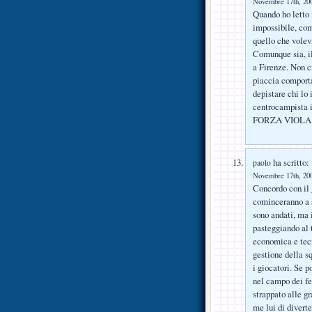
Novembre 17th, 200
Quando ho letto 
impossibile, com
quello che volevi
Comunque sia, il
a Firenze. Non cr
piaccia comporta
depistare chi lo 
centrocampista i
FORZA VIOLA!
ha scritto:
paolo
Novembre 17th, 200
Concordo con il 
cominceranno a s
sono andati, ma 
pasteggiando al 
economica e tecn
gestione della s
i giocatori. Se p
nel campo dei fe
strappato alle g
me lui di divert