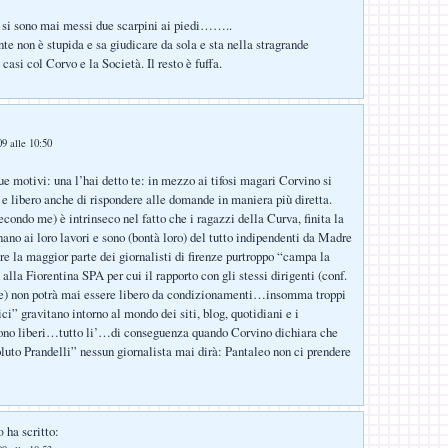
n si sono mai messi due scarpini ai piedi……..
nte non è stupida e sa giudicare da sola e sta nella stragrande
asi col Corvo e la Società. Il resto è fuffa.
9 alle 10:50
ue motivi: una l’hai detto te: in mezzo ai tifosi magari Corvino si
o e libero anche di rispondere alle domande in maniera più diretta.
econdo me) è intrinseco nel fatto che i ragazzi della Curva, finita la
nano ai loro lavori e sono (bontà loro) del tutto indipendenti da Madre
re la maggior parte dei giornalisti di firenze purtroppo “campa la
alla Fiorentina SPA per cui il rapporto con gli stessi dirigenti (conf.
) non potrà mai essere libero da condizionamenti…insomma troppi
i” gravitano intorno al mondo dei siti, blog, quotidiani e i
sono liberi…tutto li’…di conseguenza quando Corvino dichiara che
oluto Prandelli” nessun giornalista mai dirà: Pantaleo non ci prendere
ha scritto:
o