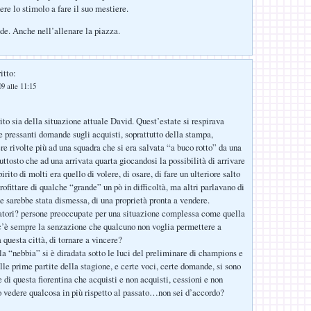
re lo stimolo a fare il suo mestiere.
de. Anche nell’allenare la piazza.
itto:
9 alle 11:15
ito sia della situazione attuale David. Quest’estate si respirava
Le pressanti domande sugli acquisti, soprattutto della stampa,
e rivolte più ad una squadra che si era salvata “a buco rotto” da una
uttosto che ad una arrivata quarta giocandosi la possibilità di arrivare
pirito di molti era quello di volere, di osare, di fare un ulteriore salto
rofittare di qualche “grande” un pò in difficoltà, ma altri parlavano di
he sarebbe stata dismessa, di una proprietà pronta a vendere.
atori? persone preoccupate per una situazione complessa come quella
 c’è sempre la senzazione che qualcuno non voglia permettere a
 questa città, di tornare a vincere?
a “nebbia” si è diradata sotto le luci del preliminare di champions e
lle prime partite della stagione, e certe voci, certe domande, si sono
e di questa fiorentina che acquisti e non acquisti, cessioni e non
to vedere qualcosa in più rispetto al passato…non sei d’accordo?