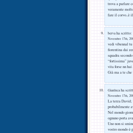
trova a parlare c
veramente molto 
fare il corvo..è il
ha scritto:
berva
Novembre 17th, 200
vedi vibennal tu
fiorentina dai z
squadra secondo 
“fortissima” juve
vita forse nn hai
Già ma a te che t
ha scrit
Gianluca
Novembre 17th, 200
La terza David; m
probabilmente av
Nel mondo giorna
ognuno porta ava
Uno non si sminu
vostro mondo è p