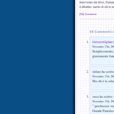
Intervistato dai tifosi, Panta
il dibattito: merito di chi lo
[59] Commenti
59 Commenti s
h
UniversoGigliato
Novembre 17th, 200
Semplicemente, s
giustamente fann
ha scritto
stefano
Novembre 17th, 200
Ma chi è la solu
ha scritto:
sasso
Novembre 17th, 200
” percheeeee ved
Grande Pantaleo,