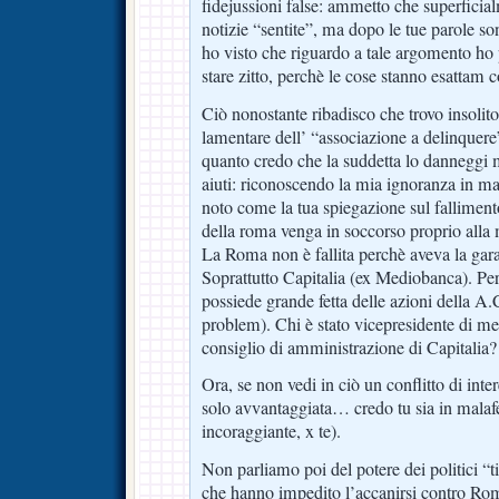
fidejussioni false: ammetto che superficia
notizie “sentite”, ma dopo le tue parole so
ho visto che riguardo a tale argomento ho
stare zitto, perchè le cose stanno esattam 
Ciò nonostante ribadisco che trovo insolit
lamentare dell’ “associazione a delinquere”
quanto credo che la suddetta lo danneggi
aiuti: riconoscendo la mia ignoranza in ma
noto come la tua spiegazione sul falliment
della roma venga in soccorso proprio alla
La Roma non è fallita perchè aveva la gara
Soprattutto Capitalia (ex Mediobanca). Pe
possiede grande fetta delle azioni della A
problem). Chi è stato vicepresidente di me
consiglio di amministrazione di Capita
Ora, se non vedi in ciò un conflitto di inte
solo avvantaggiata… credo tu sia in malafe
incoraggiante, x te).
Non parliamo poi del potere dei politici “t
che hanno impedito l’accanirsi contro Rom