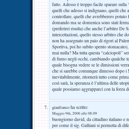
fatto. Adesso è troppo facile sparare sulla
quelli che adesso si indignano, quelli che
controllare, quelli che avrebberero potuto 
domando ma se domenica sono stati fermati 
(preferirei risulta) che anche l’arbitro De S
intercettazioni, quello stesso arbitro che
non ha assegnato un paio di rigori al Pale
Sportiva, poi ho subito spento stomacato)
mai nulla? Ma tutta questa “calciopoli” ser
di fumo negli occhi, cambiando qualche tes
quale bisogna vedere se le dimissioni verra
che si sarebbe comunque dimesso dopo i 
inevitabilmente, ritornerà tutto come prim
così sarà, la speranza è l’ultima delle utop
quale possiamo aggrapparci con la forza de
ha scritto:
gianfranco
Maggio 9th, 2006 alle 08:09
buongiorno david, da cittadino italiano e 
per come il sig. Galliani si permetta di dif