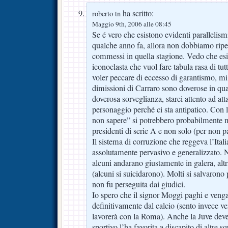
ha scritto:
roberto tn
Maggio 9th, 2006 alle 08:45
Se é vero che esistono evidenti parallelism
qualche anno fa, allora non dobbiamo ripet
commessi in quella stagione. Vedo che esis
iconoclasta che vuol fare tabula rasa di tut
voler peccare di eccesso di garantismo, mi 
dimissioni di Carraro sono doverose in qua
doverosa sorveglianza, starei attento ad at
personaggio perché ci sta antipatico. Con l
non sapere” si potrebbero probabilmente me
presidenti di serie A e non solo (per non p
Il sistema di corruzione che reggeva l’Ital
assolutamente pervasivo e generalizzato. 
alcuni andarano giustamente in galera, altr
(alcuni si suicidarono). Molti si salvarono 
non fu perseguita dai giudici.
Io spero che il signor Moggi paghi e venga
definitivamente dal calcio (sento invece ve
lavorerà con la Roma). Anche la Juve deve 
sportivo l’ha favorita a discapito di altre sq