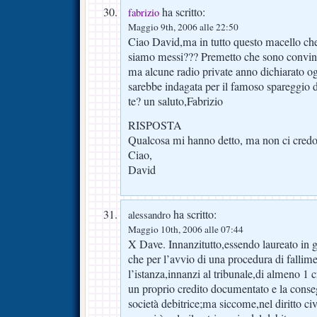
ha scritto:
fabrizio
Maggio 9th, 2006 alle 22:50
Ciao David,ma in tutto questo macello ch
siamo messi??? Premetto che sono convint
ma alcune radio private anno dichiarato og
sarebbe indagata per il famoso spareggio d
te? un saluto,Fabrizio
RISPOSTA
Qualcosa mi hanno detto, ma non ci cre
Ciao,
David
ha scritto:
alessandro
Maggio 10th, 2006 alle 07:44
X Dave. Innanzitutto,essendo laureato in g
che per l’avvio di una procedura di fallim
l’istanza,innanzi al tribunale,di almeno 1 c
un proprio credito documentato e la conse
società debitrice;ma siccome,nel diritto civ