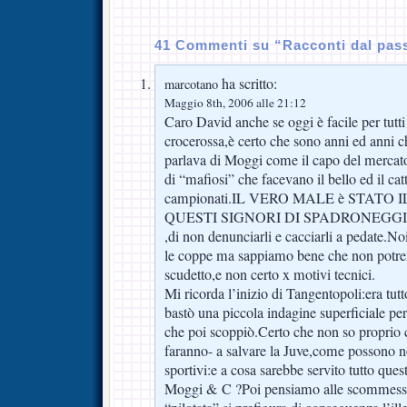
41 Commenti su “Racconti dal pa
ha scritto:
marcotano
Maggio 8th, 2006 alle 21:12
Caro David anche se oggi è facile per tutti 
crocerossa,è certo che sono anni ed anni ch
parlava di Moggi come il capo del mercat
di “mafiosi” che facevano il bello ed il ca
campionati.IL VERO MALE è STATO
QUESTI SIGNORI DI SPADRONEGG
,di non denunciarli e cacciarli a pedate.N
le coppe ma sappiamo bene che non potrem
scudetto,e non certo x motivi tecnici.
Mi ricorda l’inizio di Tangentopoli:era tutt
bastò una piccola indagine superficiale per
che poi scoppiò.Certo che non so proprio
faranno- a salvare la Juve,come possono no
sportivi:e a cosa sarebbe servito tutto qu
Moggi & C ?Poi pensiamo alle scommesse,a