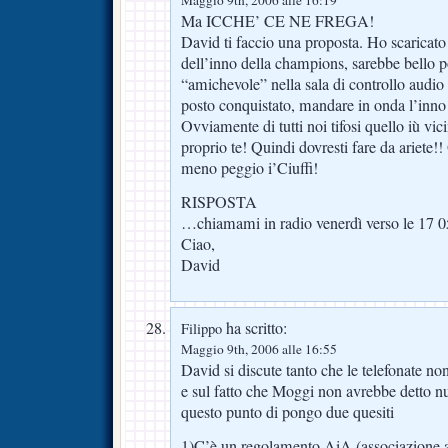
Maggio 9th, 2006 alle 16:19
Ma ICCHE’ CE NE FREGA!
David ti faccio una proposta. Ho scaricato 
dell’inno della champions, sarebbe bello p
“amichevole” nella sala di controllo audio
posto conquistato, mandare in onda l’inno
Ovviamente di tutti noi tifosi quello iù vici
proprio te! Quindi dovresti fare da ariete!!
meno peggio i’Ciuffi!
RISPOSTA
…chiamami in radio venerdì verso le 17 
Ciao,
David
ha scritto:
Filippo
Maggio 9th, 2006 alle 16:55
David si discute tanto che le telefonate n
e sul fatto che Moggi non avrebbe detto nul
questo punto di pongo due quesiti
1)C’è un regolamento AiA (associazione a