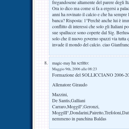
fregandosene altamente del parere degli It
Ora io dico ma come si fa a ergersi a pal
anni ha rovinato il calcio e che ha sempre 
banca? Risposta: 1°Perchè anche lui è imm
conflitto di interessi che solo gli Italiani 
sue spallucce sono coperte dal Sig. Berl
solo che il nuovo governo spazzi via tutta 
invade il mondo del calcio. ciao Gianfran
ha scritto:
magic-may
Maggio 9th, 2006 alle 08:23
Formazione del SOLLICCIANO 2006-2
Allenatore Giraudo
Mazzini,
De Santis,Galliani
Carraro,MoggiI°,Geronzi,
MoggiII°,Dondarini,Pairetto,Trefoloni,Datt
nemmeno in panchina Baldas