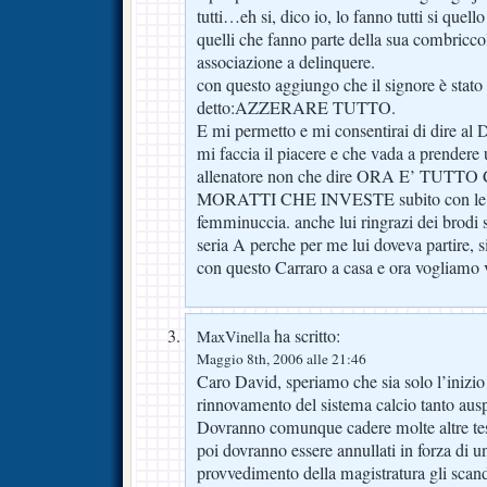
tutti…eh si, dico io, lo fanno tutti si quell
quelli che fanno parte della sua combric
associazione a delinquere.
con questo aggiungo che il signore è stato
detto:AZZERARE TUTTO.
E mi permetto e mi consentirai di dir
mi faccia il piacere e che vada a prendere 
allenatore non che dire ORA E’ TU
MORATTI CHE INVESTE subito con le la
femminuccia. anche lui ringrazi dei brodi s
seria A perche per me lui doveva partire, si
con questo Carraro a casa e ora vogliamo 
ha scritto:
MaxVinella
Maggio 8th, 2006 alle 21:46
Caro David, speriamo che sia solo l’inizio 
rinnovamento del sistema calcio tanto aus
Dovranno comunque cadere molte altre teste
poi dovranno essere annullati in forza di u
provvedimento della magistratura gli scand