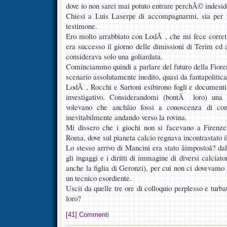
dove io non sarei mai potuto entrare perchÃ© indesid
Chiesi a Luis Laserpe di accompagnarmi, sia per 
testimone.
Ero molto arrabbiato con LodÃ , che mi fece corret
era successo il giorno delle dimissioni di Terim ed 
considerava solo una goliardata.
Cominciammo quindi a parlare del futuro della Fiore
scenario assolutamente inedito, quasi da fantapolitica
LodÃ , Rocchi e Sartoni esibirono fogli e documenti
investigativo. Considerandomi (bontÃ loro) una v
volevano che anchâio fossi a conoscenza di c
inevitabilmente andando verso la rovina.
Mi dissero che i giochi non si facevano a Firenz
Roma, dove sul pianeta calcio regnava incontrastato 
Lo stesso arrivo di Mancini era stato âimpostoâ? 
gli ingaggi e i diritti di immagine di diversi calciato
anche la figlia di Geronzi), per cui non ci dovevamo 
un tecnico esordiente.
Uscii da quelle tre ore di colloquio perplesso e turba
loro?
[41] Commenti