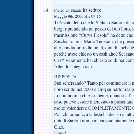
ha scritto:
Pietro Di Natale
Maggio 9th, 2006 alle 09:16
Ti è stato detto che lo Stefano Sartoni di cu
blog, riprendendo un pezzo del tuo libro, ie
trasmissione “Curva Fiesole” ha detto che pe
Saschall oltre a Mario Tenerani, che present
altri conduttori radiofonici, quindi anche te,
perchè avete chiesto un cash alto? Sei stat
Cav? Veramente hai chiesto soldi per cond
Attendo spiegazioni
RISPOSTA
Stai scherzando? Tanto per cominciare il m
libro scritto nel 2003 e cmq su Sartoni la 
Io non ho mai chiesto niente, quando all’in
caso potevo essere interessato a presentare,
molto volentieri e COMPLETAMENTE 
Poi, chi organizza la festa ha deciso in al
quindi Sartoni non parlava assolutamente 
Ciao,
David