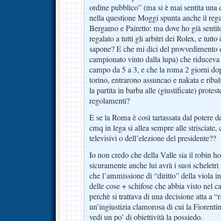
ordine pubblico” (ma si è mai sentita una
nella questione Moggi spunta anche il rega
Bergamo e Pairetto: ma dove ho già sentito
regalato a tutti gli arbitri dei Rolex, e tutto
sapone? E che mi dici del provvedimento d
campionato vinto dalla lupa) che riduceva 
campo da 5 a 3, e che la roma 2 giorni do
torino, entrarono assuncao e nakata e riba
la partita in barba alle (giustificate) protes
regolamenti?
E se la Roma è così tartassata dal potere d
cmq in lega si allea sempre alle strisciate, ch
televisivi o dell’elezione del presidente??
Io non credo che della Valle sia il robin h
sicuramente anche lui avrà i suoi scheletri
che l’ammissione di “diritto” della viola i
delle cose + schifose che abbia visto nel c
perchè si trattava di una decisione atta a “
un’ingiustizia clamorosa di cui la Fiorent
vedi un po’ di obiettività la possiedo.