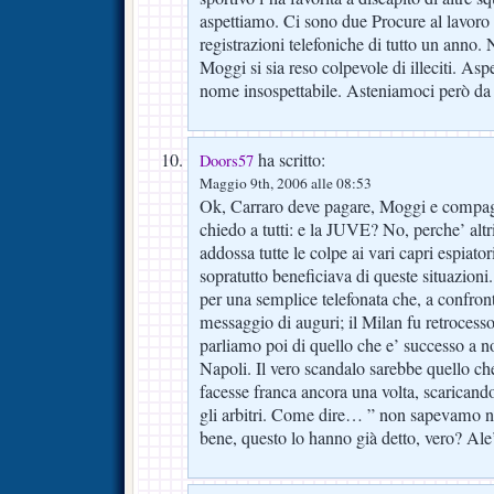
aspettiamo. Ci sono due Procure al lavoro 
registrazioni telefoniche di tutto un anno. 
Moggi si sia reso colpevole di illeciti. As
nome insospettabile. Asteniamoci però da 
ha scritto:
Doors57
Maggio 9th, 2006 alle 08:53
Ok, Carraro deve pagare, Moggi e compa
chiedo a tutti: e la JUVE? No, perche’ altr
addossa tutte le colpe ai vari capri espiatori
sopratutto beneficiava di queste situazioni
per una semplice telefonata che, a confront
messaggio di auguri; il Milan fu retroces
parliamo poi di quello che e’ successo a n
Napoli. Il vero scandalo sarebbe quello ch
facesse franca ancora una volta, scaricando 
gli arbitri. Come dire… ” non sapevamo 
bene, questo lo hanno già detto, vero? Ale