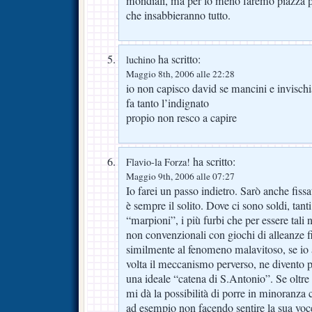
mondiali, ma per lo meno faremo piazza p
che insabbieranno tutto.
ha scritto:
luchino
Maggio 8th, 2006 alle 22:28
io non capisco david se mancini e invischi
fa tanto l’indignato
propio non resco a capire
ha scritto:
Flavio-la Forza!
Maggio 9th, 2006 alle 07:27
Io farei un passo indietro. Sarò anche fis
è sempre il solito. Dove ci sono soldi, tanti
“marpioni”, i più furbi che per essere tal
non convenzionali con giochi di alleanze fi
similmente al fenomeno malavitoso, se io 
volta il meccanismo perverso, ne divento p
una ideale “catena di S.Antonio”. Se oltre 
mi dà la possibilità di porre in minoranza
ad esempio non facendo sentire la sua voce