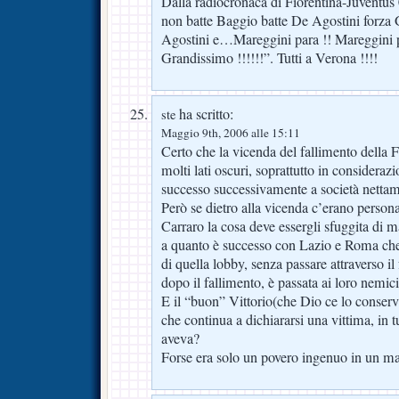
Dalla radiocronaca di Fiorentina-Juventu
non batte Baggio batte De Agostini forza
Agostini e…Mareggini para !! Mareggini 
Grandissimo !!!!!!”. Tutti a Verona !!!!
ha scritto:
ste
Maggio 9th, 2006 alle 15:11
Certo che la vicenda del fallimento della 
molti lati oscuri, soprattutto in consideraz
successo successivamente a società nettam
Però se dietro alla vicenda c’erano perso
Carraro la cosa deve essergli sfuggita di 
a quanto è successo con Lazio e Roma che 
di quella lobby, senza passare attraverso il 
dopo il fallimento, è passata ai loro nemici
E il “buon” Vittorio(che Dio ce lo conservi
che continua a dichiararsi una vittima, in 
aveva?
Forse era solo un povero ingenuo in un mar