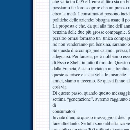
che varia tra 0,95 e 1 euro al litro sia un
possiamo far loro scoprire che un prezzo r
circa la metà. I consumatori possono incid
politiche delle aziende; bisogna usare il p
La proposta è che, da qui alla fine dell’
benzina delle due più grosse compagnie
peraltro ormai formano un’ unica compagn
Se non venderanno più benzina, saranno obb
Se queste due compagnie calano i prezzi, l
adeguarsi. Per farcela, però dobbiamo ess
di Esso e Shell, in tutto il mondo. Questo
dalla Francia, è stato inviato a una trentin
queste aderisce e a sua volta lo trasmette
amici, siamo a trecento. Se questi fanno al
così via.
Di questo passo, quando questo messaggio
settima “generazione”, avremo raggiunto e
di
consumatori!
Inviate dunque questo messaggio a dieci p
fare altrettanto. Se tutti sono abbastanza 
sensibilizzare circa 300 milioni di persone 