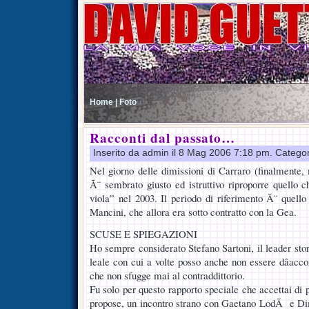
Home |
Foto
Racconti dal passato…
Inserito da admin il 8 Mag 2006 7:18 pm. Catego
Nel giorno delle dimissioni di Carraro (finalmente,
Ã¨ sembrato giusto ed istruttivo riproporre quello 
viola” nel 2003. Il periodo di riferimento Ã¨ quello
Mancini, che allora era sotto contratto con la Gea.
SCUSE E SPIEGAZIONI
Ho sempre considerato Stefano Sartoni, il leader stor
leale con cui a volte posso anche non essere dâacc
che non sfugge mai al contraddittorio.
Fu solo per questo rapporto speciale che accettai di p
propose, un incontro strano con Gaetano LodÃ e Dim