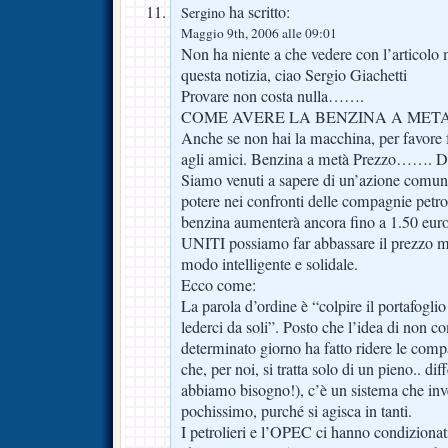
ha scritto:
Sergino
Maggio 9th, 2006 alle 09:01
Non ha niente a che vedere con l’articolo
questa notizia, ciao Sergio Giachetti
Provare non costa nulla…….
COME AVERE LA BENZINA A META’ 
Anche se non hai la macchina, per favore f
agli amici. Benzina a metà Prezzo……. 
Siamo venuti a sapere di un’azione comune 
potere nei confronti delle compagnie petroli
benzina aumenterà ancora fino a 1.50 euro 
UNITI possiamo far abbassare il prezzo m
modo intelligente e solidale.
Ecco come:
La parola d’ordine è “colpire il portafogl
lederci da soli”. Posto che l’idea di non 
determinato giorno ha fatto ridere le com
che, per noi, si tratta solo di un pieno.. dif
abbiamo bisogno!), c’è un sistema che inve
pochissimo, purché si agisca in tanti.
I petrolieri e l’OPEC ci hanno condizionat