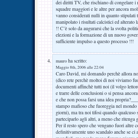
dei diritti TV, che rischiano di congelare i r
squadre maggiori e le altre per ancora molt
vanno considerati nulli in quanto stipulati
manipolato i risultati calcistici ed alterato
!! C’è solo da augurarsi che la svolta politi
elezioni e la formazione di un nuovo gover
sufficiente impulso a questo processo !!!
ha scritto:
mauro
Maggio 8th, 2006 alle 22:04
Caro David, mi domando perchè allora non
(dico rete perchè moltoi di noi viviamo fuor
documenti affinchè tutti noi (il volgo letto
e trarre delle conclusioni o si pensa ancora
e che non possa farsi una idea propria?___
stampo mafioso che fuoreggia nel mondo de
giorni), ma tra noi tifosi quando qualcuso
parteciparlo agli altri, a meno che ritenga g
Per il resto spero che vengano fuori altre 
definitivamente uno scandalo anche se ci a