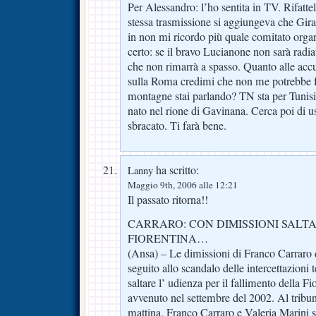
Per Alessandro: l’ho sentita in TV. Rifatte
stessa trasmissione si aggiungeva che Gira
in non mi ricordo più quale comitato orga
certo: se il bravo Lucianone non sarà radiat
che non rimarrà a spasso. Quanto alle accu
sulla Roma credimi che non me potrebbe f
montagne stai parlando? TN sta per Tunisi
nato nel rione di Gavinana. Cerca poi di 
sbracato. Ti farà bene.
ha scritto:
Lanny
Maggio 9th, 2006 alle 12:21
Il passato ritorna!!
CARRARO: CON DIMISSIONI SALT
FIORENTINA…
(Ansa) – Le dimissioni di Franco Carraro d
seguito allo scandalo delle intercettazioni 
saltare l’ udienza per il fallimento della F
avvenuto nel settembre del 2002. Al tribun
mattina, Franco Carraro e Valeria Marini s