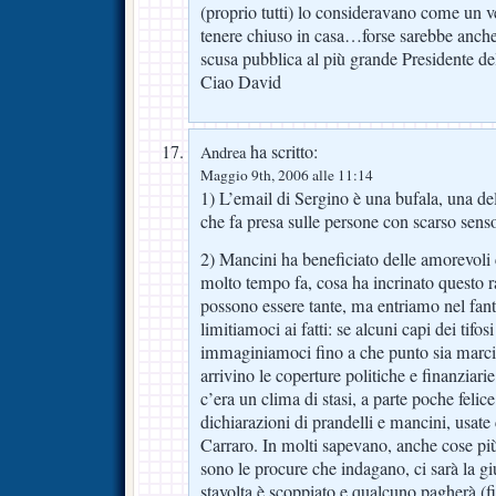
(proprio tutti) lo consideravano come un v
tenere chiuso in casa…forse sarebbe anche
scusa pubblica al più grande Presidente del
Ciao David
ha scritto:
Andrea
Maggio 9th, 2006 alle 11:14
1) L’email di Sergino è una bufala, una del
che fa presa sulle persone con scarso senso
2) Mancini ha beneficiato delle amorevoli
molto tempo fa, cosa ha incrinato questo r
possono essere tante, ma entriamo nel fan
limitiamoci ai fatti: se alcuni capi dei tifo
immaginiamoci fino a che punto sia marcio 
arrivino le coperture politiche e finanziar
c’era un clima di stasi, a parte poche feli
dichiarazioni di prandelli e mancini, usat
Carraro. In molti sapevano, anche cose più
sono le procure che indagano, ci sarà la gi
stavolta è scoppiato e qualcuno pagherà (f