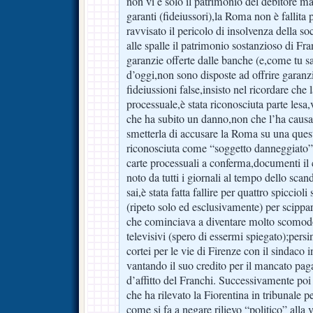
non vi è solo il patrimonio del debitore ma
garanti (fideiussori),la Roma non è fallita
ravvisato il pericolo di insolvenza della s
alle spalle il patrimonio sostanzioso di Fra
garanzie offerte dalle banche (e,come tu s
d’oggi,non sono disposte ad offrire garanz
fideiussioni false,insisto nel ricordare ch
processuale,è stata riconosciuta parte lesa
che ha subito un danno,non che l’ha causat
smetterla di accusare la Roma su una quest
riconosciuta come “soggetto danneggiato” 
carte processuali a conferma,documenti il 
noto da tutti i giornali al tempo dello scan
sai,è stata fatta fallire per quattro spiccio
(ripeto solo ed esclusivamente) per scippa
che cominciava a diventare molto scomodo 
televisivi (spero di essermi spiegato);pers
cortei per le vie di Firenze con il sindaco i
vantando il suo credito per il mancato pag
d’affitto del Franchi. Successivamente poi
che ha rilevato la Fiorentina in tribunale 
come si fa a negare rilievo “politico” alla