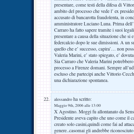
presentare, come testi della difesa di Vitto
ambito del processo che vede l’ ex preside
accusato di bancarotta fraudolenta, in conc
amministratore Luciano Luna. Prima dell’ 
Carraro ha fatto sapere tramite i suoi lega
presentare a causa della situazione che si e
federcalcio dopo le sue dimissioni. A un 
quello che e’ successo, capira’… non posso
Valeria Marini, e’ stato spiegato, e’ dovut
Sia Carraro che Valeria Marini potrebbero 
processo a Firenze domani. Sempre all’ud
escluso che partecipi anche Vittorio Cecc
una dichiarazione spontanea.
ha scritto:
alessandro
Maggio 9th, 2006 alle 13:00
X Agostino. Moggi fu allontanato da Sensi
Presidente aveva capito che uno come il c
creato solo casini,quindi come fai ad attac
genere..casomai gli andrebbe riconosciut