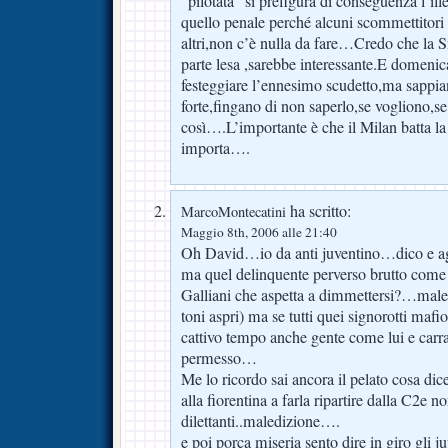
“pilotata” si prefigura di conseguenza l’il
quello penale perché alcuni scommettitori s
altri,non c’è nulla da fare…Credo che la 
parte lesa ,sarebbe interessante.E domenic
festeggiare l’ennesimo scudetto,ma sappia
forte,fingano di non saperlo,se vogliono,
così….L’importante è che il Milan batta la
importa….
ha scritto:
MarcoMontecatini
Maggio 8th, 2006 alle 21:40
Oh David…io da anti juventino…dico e ag
ma quel delinquente perverso brutto come i
Galliani che aspetta a dimmettersi?…malede
toni aspri) ma se tutti quei signorotti mafio
cattivo tempo anche gente come lui e carr
permesso…
Me lo ricordo sai ancora il pelato cosa di
alla fiorentina a farla ripartire dalla C2e n
dilettanti..maledizione….
e poi porca miseria sento dire in giro gli j