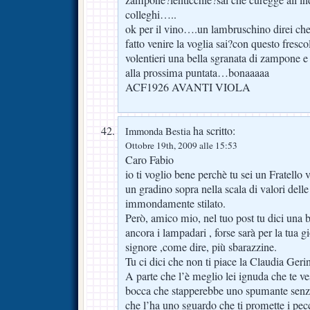
colleghi…..
ok per il vino….un lambruschino direi che
fatto venire la voglia sai?con questo fresco
volentieri una bella sgranata di zampone e
alla prossima puntata…bonaaaaa
ACF1926 AVANTI VIOLA
ha scritto:
Immonda Bestia
Ottobre 19th, 2009 alle 15:53
Caro Fabio
io ti voglio bene perchè tu sei un Fratello v
un gradino sopra nella scala di valori del
immondamente stilato.
Però, amico mio, nel tuo post tu dici una
ancora i lampadari , forse sarà per la tua gi
signore ,come dire, più sbarazzine.
Tu ci dici che non ti piace la Claudia Gerin
A parte che l’è meglio lei ignuda che te ves
bocca che stapperebbe uno spumante senza t
che l’ha uno sguardo che ti promette i pecca