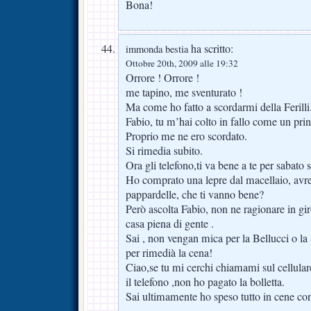
Bona!
ha scritto:
immonda bestia
Ottobre 20th, 2009 alle 19:32
Orrore ! Orrore !
me tapino, me sventurato !
Ma come ho fatto a scordarmi della Ferilli
Fabio, tu m’hai colto in fallo come un prin
Proprio me ne ero scordato.
Si rimedia subito.
Ora gli telefono,ti va bene a te per sabato 
Ho comprato una lepre dal macellaio, avre
pappardelle, che ti vanno bene?
Però ascolta Fabio, non ne ragionare in gi
casa piena di gente .
Sai , non vengan mica per la Bellucci o l
per rimedià la cena!
Ciao,se tu mi cerchi chiamami sul cellula
il telefono ,non ho pagato la bolletta.
Sai ultimamente ho speso tutto in cene con