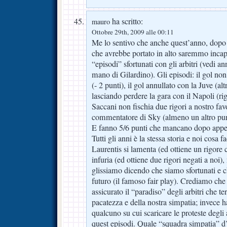
ha scritto:
mauro
Ottobre 29th, 2009 alle 00:11
Me lo sentivo che anche quest’anno, dopo
che avrebbe portato in alto saremmo incappa
“episodi” sfortunati con gli arbitri (vedi a
mano di Gilardino). Gli episodi: il gol no
(- 2 punti), il gol annullato con la Juve (al
lasciando perdere la gara con il Napoli (r
Saccani non fischia due rigori a nostro fa
commentatore di Sky (almeno un altro pu
E fanno 5/6 punti che mancano dopo appena
Tutti gli anni è la stessa storia e noi cos
Laurentis si lamenta (ed ottiene un rigore c
infuria (ed ottiene due rigori negati a noi),
glissiamo dicendo che siamo sfortunati e c
futuro (il famoso fair play). Crediamo ch
assicurato il “paradiso” degli arbitri che t
pacatezza e della nostra simpatia; invece 
qualcuno su cui scaricare le proteste degli
quest episodi. Quale “squadra simpatia” d’