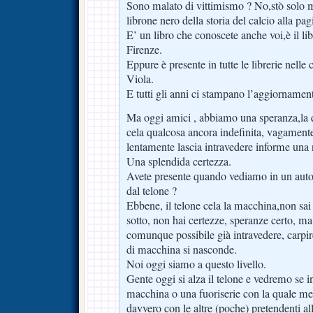
Sono malato di vittimismo ? No,stò solo m
librone nero della storia del calcio alla pa
E’ un libro che conoscete anche voi,è il l
Firenze.
Eppure è presente in tutte le librerie nelle
Viola.
E tutti gli anni ci stampano l’aggiornamen
Ma oggi amici , abbiamo una speranza,la qua
cela qualcosa ancora indefinita, vagament
lentamente lascia intravedere informe una 
Una splendida certezza.
Avete presente quando vediamo in un auto
dal telone ?
Ebbene, il telone cela la macchina,non sai c
sotto, non hai certezze, speranze certo, ma
comunque possibile già intravedere, carpir
di macchina si nasconde.
Noi oggi siamo a questo livello.
Gente oggi si alza il telone e vedremo se
macchina o una fuoriserie con la quale mett
davvero con le altre (poche) pretendenti al