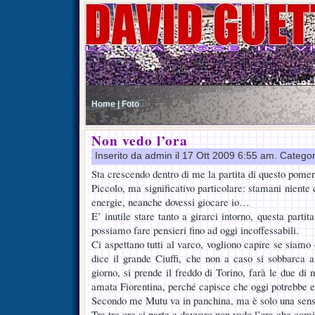
Home |
Foto
Non vedo l’ora
Inserito da admin il 17 Ott 2009 6:55 am. Catego
Sta crescendo dentro di me la partita di questo pomer
Piccolo, ma significativo particolare: stamani niente
energie, neanche dovessi giocare io…
E’ inutile stare tanto a girarci intorno, questa parti
possiamo fare pensieri fino ad oggi incoffessabili.
Ci aspettano tutti al varco, vogliono capire se siamo 
dice il grande Ciuffi, che non a caso si sobbarca 
giorno, si prende il freddo di Torino, farà le due di 
amata Fiorentina, perché capisce che oggi potrebbe e
Secondo me Mutu va in panchina, ma è solo una sens
Tra tre ore si parte e davvero non vedo l’ora che comi