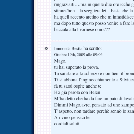
ringraziarti….ma in quelle due ore icche gl
stirare?boh…la scegliera lei…basta che la 
ha quell accento aretino che m infastidis
ma dopo tutto questo posso venire a fare la
baccala alla livornese o no???
ha scritto:
Immonda Bestia
Ottobre 19th, 2009 alle 09:06
Mago,
tu hai superato la prova.
Tu sai stare allo scherzo e non tieni il bro
Ti si abbona l’inginocchiamento a Silviucc
fà tu sarai ospite anche te.
Ho già parola con Belen .
M’ha detto che ha da fare un paio di lavatr
Dimmi Mago,avrei pensato ad uno zampone
T’aspetto, non tardare perchè sennò lo zam
A i vino pensaci te.
cordiali saluti