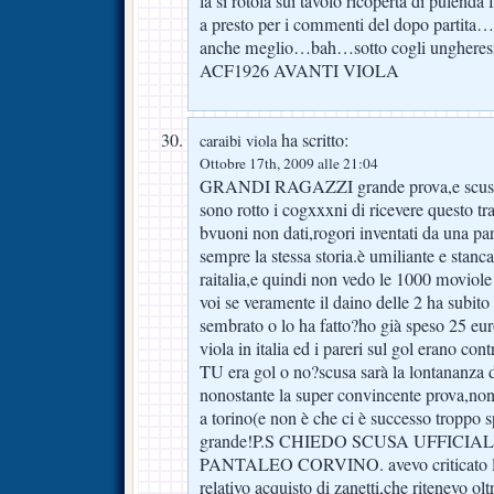
la si rotola sui tavolo ricoperta di pule
a presto per i commenti del dopo partita
anche meglio…bah…sotto cogli ungheresi
ACF1926 AVANTI VIOLA
ha scritto:
caraibi viola
Ottobre 17th, 2009 alle 21:04
GRANDI RAGAZZI grande prova,e scusa 
sono rotto i cogxxxni di ricevere questo tr
bvuoni non dati,rogori inventati da una part
sempre la stessa storia.è umiliante e stanc
raitalia,e quindi non vedo le 1000 moviole 
voi se veramente il daino delle 2 ha subito
sembrato o lo ha fatto?ho già speso 25 eur
viola in italia ed i pareri sul gol erano
TU era gol o no?scusa sarà la lontananza 
nonostante la super convincente prova,nonos
a torino(e non è che ci è successo troppo 
grande!P.S CHIEDO SCUSA UFFICI
PANTALEO CORVINO. avevo criticato la 
relativo acquisto di zanetti,che ritenevo ol