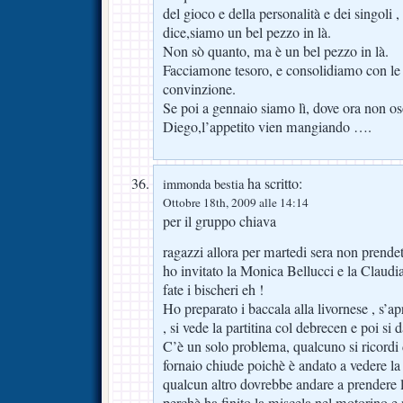
del gioco e della personalità e dei singoli ,
dice,siamo un bel pezzo in là.
Non sò quanto, ma è un bel pezzo in là.
Facciamone tesoro, e consolidiamo con le 
convinzione.
Se poi a gennaio siamo lì, dove ora non o
Diego,l’appetito vien mangiando ….
ha scritto:
immonda bestia
Ottobre 18th, 2009 alle 14:14
per il gruppo chiava
ragazzi allora per martedi sera non prend
ho invitato la Monica Bellucci e la Claudia
fate i bischeri eh !
Ho preparato i baccala alla livornese , s’a
, si vede la partitina col debrecen e poi si d
C’è un solo problema, qualcuno si ricordi d
fornaio chiude poichè è andato a vedere la pa
qualcun altro dovrebbe andare a prendere l