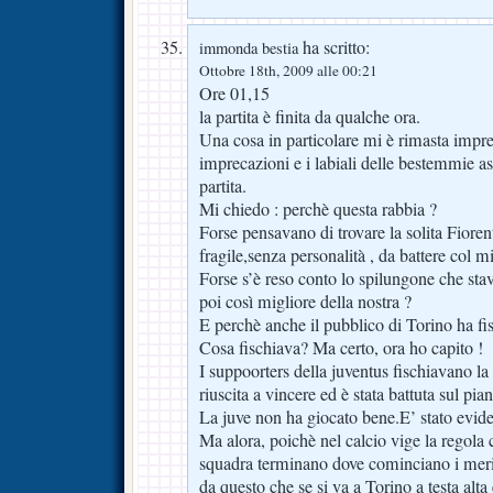
ha scritto:
immonda bestia
Ottobre 18th, 2009 alle 00:21
Ore 01,15
la partita è finita da qualche ora.
Una cosa in particolare mi è rimasta impres
imprecazioni e i labiali delle bestemmie as
partita.
Mi chiedo : perchè questa rabbia ?
Forse pensavano di trovare la solita Fioren
fragile,senza personalità , da battere col 
Forse s’è reso conto lo spilungone che sta
poi così migliore della nostra ?
E perchè anche il pubblico di Torino ha fisc
Cosa fischiava? Ma certo, ora ho capito !
I suppoorters della juventus fischiavano l
riuscita a vincere ed è stata battuta sul pia
La juve non ha giocato bene.E’ stato evide
Ma alora, poichè nel calcio vige la regola 
squadra terminano dove cominciano i merit
da questo che se si va a Torino a testa alta 