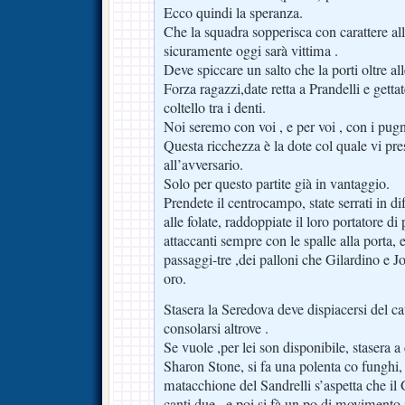
Ecco quindi la speranza.
Che la squadra sopperisca con carattere alle
sicuramente oggi sarà vittima .
Deve spiccare un salto che la porti oltre all
Forza ragazzi,date retta a Prandelli e getta
coltello tra i denti.
Noi seremo con voi , e per voi , con i pugni 
Questa ricchezza è la dote col quale vi pre
all’avversario.
Solo per questo partite già in vantaggio.
Prendete il centrocampo, state serrati in di
alle folate, raddoppiate il loro portatore di 
attaccanti sempre con le spalle alla porta, e
passaggi-tre ,dei palloni che Gilardino e J
oro.
Stasera la Seredova deve dispiacersi del c
consolarsi altrove .
Se vuole ,per lei son disponibile, stasera 
Sharon Stone, si fa una polenta co funghi, 
matacchione del Sandrelli s’aspetta che il
canti due , e poi si fà un po di movimento i