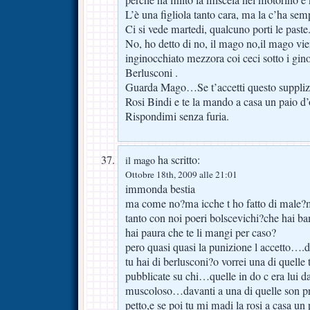
perchè ha finito la miscela nel motorino e 
L’è una figliola tanto cara, ma la c’ha sem
Ci si vede martedi, qualcuno porti le paste
No, ho detto di no, il mago no,il mago vie
inginocchiato mezzora coi ceci sotto i gino
Berlusconi .
Guarda Mago…Se t’accetti questo supplizi
Rosi Bindi e te la mando a casa un paio d’o
Rispondimi senza furia.
ha scritto:
il mago
Ottobre 18th, 2009 alle 21:01
immonda bestia
ma come no?ma icche t ho fatto di male?m
tanto con noi poeri bolscevichi?che hai bam
hai paura che te li mangi per caso?
pero quasi quasi la punizione l accetto….
tu hai di berlusconi?o vorrei una di quelle 
pubblicate su chi…quelle in do c era lui da
muscoloso…davanti a una di quelle son pro
petto,e se poi tu mi madi la rosi a casa un