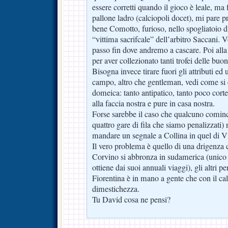
essere corretti quando il gioco è leale, ma
pallone ladro (calciopoli docet), mi pare p
bene Comotto, furioso, nello spogliatoio d
“vittima sacrifcale” dell’arbitro Saccani. 
passo fin dove andremo a cascare. Poi alla 
per aver collezionato tanti trofei delle buo
Bisogna invece tirare fuori gli attributi ed 
campo, altro che gentleman, vedi come si
domeica: tanto antipatico, tanto poco corte
alla faccia nostra e pure in casa nostra.
Forse sarebbe il caso che qualcuno cominci
quattro gare di fila che siamo penalizzati) 
mandare un segnale a Collina in quel di V
Il vero problema è quello di una drigenza
Corvino si abbronza in sudamerica (unico 
ottiene dai suoi annuali viaggi), gli altri p
Fiorentina è in mano a gente che con il cal
dimestichezza.
Tu David cosa ne pensi?