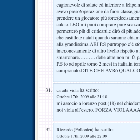
cagionevole di salute ed inferiore a feli
avevo preso!operazione da fuori classe,gu
prendere un giocatore più forte(decisament
calcio.LEO mi puoi comprare pure scazza
permetterò più di criticarti.e dirò di più,
che castillo,e natali quando saranno chiama
alla grandissima.ARI P.S purtroppo c’è stò
inter,onestamente di altro livello rispetto 
smarronare………. delle altre non mi fà p
P.S io ad aprile torno 2 mesi in italia,in te
campionato.DITE CHE AVRò QUALC
ha scritto:
caraibi viola
Ottobre 17th, 2009 alle 21:10
mi associo a lorenzo post (18) nel chiedert
noi viola all’estero. FORZA VI
ha scritto:
Riccardo (Follonica)
Ottobre 17th, 2009 alle 22:09