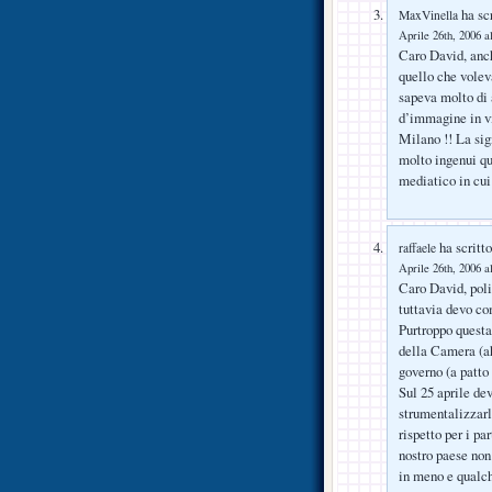
ha scr
MaxVinella
Aprile 26th, 2006 a
Caro David, anch
quello che voleva
sapeva molto di 
d’immagine in vi
Milano !! La si
molto ingenui qu
mediatico in cui
ha scritto
raffaele
Aprile 26th, 2006 a
Caro David, poli
tuttavia devo co
Purtroppo questa 
della Camera (ah
governo (a patto 
Sul 25 aprile dev
strumentalizzarl
rispetto per i pa
nostro paese non
in meno e qualch