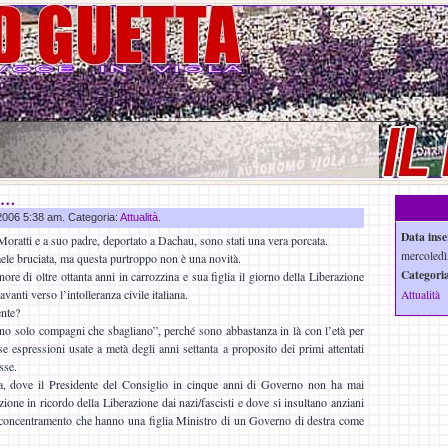
e…
 2006 5:38 am. Categoria:
Attualità
.
Data inse
ia Moratti e a suo padre, deportato a Dachau, sono stati una vera porcata.
mercoledì
aele bruciata, ma questa purtroppo non è una novità.
Categoria
nore di oltre ottanta anni in carrozzina e sua figlia il giorno della Liberazione
avanti verso l’intolleranza civile italiana.
Attualità
ente?
no solo compagni che sbagliano”, perché sono abbastanza in là con l’età per
e espressioni usate a metà degli anni settanta a proposito dei primi attentati
sse.
ia, dove il Presidente del Consiglio in cinque anni di Governo non ha mai
ione in ricordo della Liberazione dai nazi/fascisti e dove si insultano anziani
i concentramento che hanno una figlia Ministro di un Governo di destra come