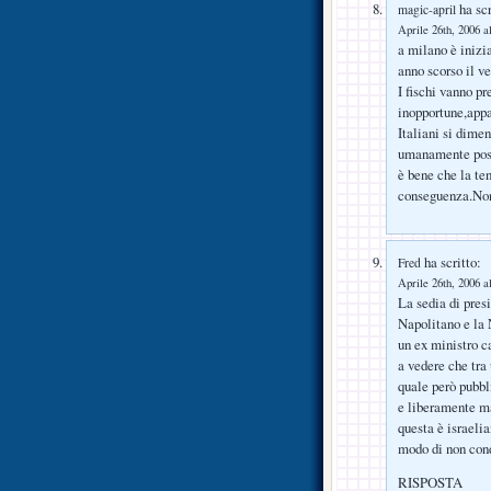
ha scr
magic-april
Aprile 26th, 2006 a
a milano è iniz
anno scorso il v
I fischi vanno pr
inopportune,appa
Italiani si dime
umanamente poss
è bene che la ten
conseguenza.No
ha scritto:
Fred
Aprile 26th, 2006 a
La sedia di pres
Napolitano e la N
un ex ministro c
a vedere che tra
quale però pubbl
e liberamente ma
questa è israeli
modo di non cond
RISPOSTA