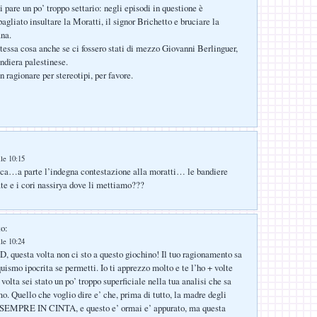
i pare un po’ troppo settario: negli episodi in questione è
gliato insultare la Moratti, il signor Brichetto e bruciare la
ana.
 stessa cosa anche se ci fossero stati di mezzo Giovanni Berlinguer,
andiera palestinese.
 ragionare per stereotipi, per favore.
lle 10:15
eca…a parte l’indegna contestazione alla moratti… le bandiere
ate e i cori nassirya dove li mettiamo???
to:
lle 10:24
, questa volta non ci sto a questo giochino! Il tuo ragionamento sa
uismo ipocrita se permetti. Io ti apprezzo molto e te l’ho + volte
volta sei stato un po’ troppo superficiale nella tua analisi che sa
o. Quello che voglio dire e’ che, prima di tutto, la madre degli
EMPRE IN CINTA, e questo e’ ormai e’ appurato, ma questa