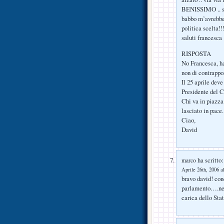
BENISSIMO .. suo
babbo m’avrebbe p
politica scelta!!
saluti francesca
RISPOSTA
No Francesca, ha
non di contrappo
Il 25 aprile deve
Presidente del C
Chi va in piazza 
lasciato in pace.
Ciao,
David
ha scritto:
marco
Aprile 26th, 2006 a
bravo david! con
parlamento….nell
carica dello St