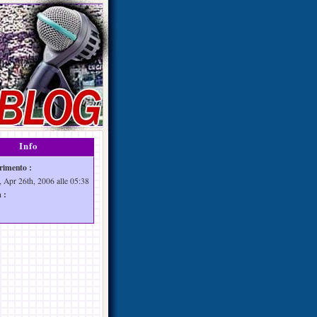
Info
rimento :
, Apr 26th, 2006 alle 05:38
 :