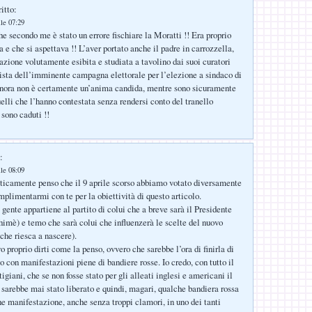
itto:
lle 07:29
e secondo me è stato un errore fischiare la Moratti !! Era proprio
 e che si aspettava !! L’aver portato anche il padre in carrozzella,
azione volutamente esibita e studiata a tavolino dai suoi curatori
sta dell’imminente campagna elettorale per l’elezione a sindaco di
gnora non è certamente un’anima candida, mentre sono sicuramente
elli che l’hanno contestata senza rendersi conto del tranello
 sono caduti !!
:
lle 08:09
ticamente penso che il 9 aprile scorso abbiamo votato diversamente
mplimentarmi con te per la obiettività di questo articolo.
gente appartiene al partito di colui che a breve sarà il Presidente
imè) e temo che sarà colui che influenzerà le scelte del nuovo
che riesca a nascere).
o proprio dirti come la penso, ovvero che sarebbe l’ora di finirla di
o con manifestazioni piene di bandiere rosse. Io credo, con tutto il
rtigiani, che se non fosse stato per gli alleati inglesi e americani il
 sarebbe mai stato liberato e quindi, magari, qualche bandiera rossa
e manifestazione, anche senza troppi clamori, in uno dei tanti