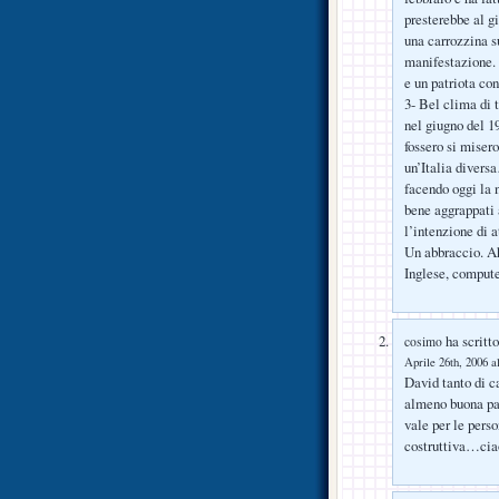
presterebbe al g
una carrozzina s
manifestazione. 
e un patriota con
3- Bel clima di 
nel giugno del 19
fossero si miser
un’Italia diver
facendo oggi la n
bene aggrappati 
l’intenzione di 
Un abbraccio. Ah
Inglese, comput
ha scritto
cosimo
Aprile 26th, 2006 a
David tanto di ca
almeno buona par
vale per le pers
costruttiva…ciao