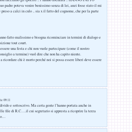
 padre poteva venire benissimo senza di lei, anzi fosse stato il mi
reso a calci in culo .. sia x il fatto del cognome, che per la parte
!
nno fatto malissimo e bisogna ricominciare in termini di dialogo e
sizione tout court.
 essere una festa e chi non vuole partecipare (come il nostro
onsiglio a termine) vuol dire che non ha capito niente.
a ricordare chi è morto perché noi si possa essere liberi deve essere
lle 09:11
divido e sottoscrivo. Ma certa gente l’hanno portata anche in
e file di R.C….il cui segretario si appresta a ricoprire la terza
ato…