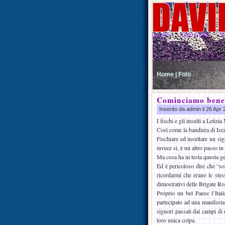
Home |
Foto
Cominciamo ben
Inserito da admin il 26 Apr
I fischi e gli insulti a Letiz
Così come la bandiera di Isr
Fischiare ed insultare un sig
invece sì, è un altro passo in 
Ma cosa ha in testa questa g
Ed è pericoloso dire che “so
ricordarmi che erano le stess
dimostrativi delle Brigate Ro
Proprio un bel Paese l’Ital
partecipato ad una manifestaz
signori passati dai campi d
loro unica colpa.