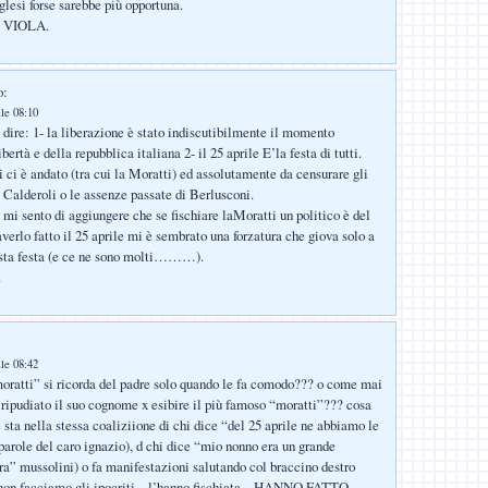
glesi forse sarebbe più opportuna.
A VIOLA.
o:
lle 08:10
 dire: 1- la liberazione è stato indiscutibilmente il momento
ibertà e della repubblica italiana 2- il 25 aprile E’la festa di tutti.
i ci è andato (tra cui la Moratti) ed assolutamente da censurare gli
 Calderoli o le assenze passate di Berlusconi.
mi sento di aggiungere che se fischiare laMoratti un politico è del
averlo fatto il 25 aprile mi è sembrato una forzatura che giova solo a
sta festa (e ce ne sono molti………).
.
lle 08:42
oratti” si ricorda del padre solo quando le fa comodo??? o come mai
ripudiato il suo cognome x esibire il più famoso “moratti”??? cosa
 sta nella stessa coaliziione di chi dice “del 25 aprile ne abbiamo le
role del caro ignazio), d chi dice “mio nonno era un grande
ora” mussolini) o fa manifestazioni salutando col braccino destro
a non facciamo gli ipocriti .. l’hanno fischiata .. HANNO FATTO