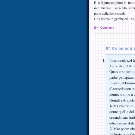
E la figura migliore in tutta
minimizzato l’accaduto, affer
parte della democrazia.
Una donna in gamba ed una le
[94] Commenti
94 Commenti 
ha
Innamoratipazzi
Aprile 26th, 2006 a
Quando si parla 
padre partigian
invece, abbiamo 
d’accordo con te
democrazia e a q
Quindi estrapol
1- Mi chiedo se 
come quella del 2
creando una frat
educazione itali
2- Mio padre che
febbraio e ha fa