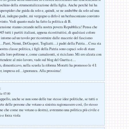
iochino della strumentalizzazione della figlia. Anche perchè lui ha
uperspider che guida da solo e, quindi, se ne andrebbe da solo ad una
Lui, indegno padre, mi vergogno a dirlo è un berlusconiano convinto
vinto. Vedi quanto male ha fatto la politica di B.
tensione stanno creando nella nostra povera Repubblica! Pensa che
45 tutti i partiti italiani, appena ricostituitisi, di qualsiasi colore
o intorno ad un tavolo per ricostruire dalle macerie del fascismo
sa…Parri, Nenni, DeGasperi, Togliatti…i padri della Patria…Cosa sta
ostra classe politica, i figli della Patria sono capaci solo di stare
alle loro poltrone e, come camaleonti, si riciclano. Mi ero alzata con
attendere al mio lavoro, vado sul blog del Guetta e…
, dimenticavo, nella scuola la riforma Moratti ha promosso le 4 I:
er, impresa ed…ignoranza. Alla prossima!
:
lle 07:00
ppello, anche se non sono delle tue stesse idee politiche, se tutti o
te delle persone che votano a sinistra ragionassero così, (lo stesso
one che come me votano a destra), avremmo una politica più civile e
 e forza viola