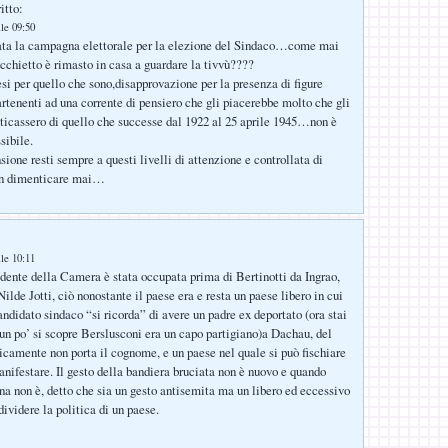
itto:
lle 09:50
iata la campagna elettorale per la elezione del Sindaco…come mai
ecchietto è rimasto in casa a guardare la tivvù????
esi per quello che sono,disapprovazione per la presenza di figure
rtenenti ad una corrente di pensiero che gli piacerebbe molto che gli
nticassero di quello che successe dal 1922 al 25 aprile 1945…non è
ibile.
sione resti sempre a questi livelli di attenzione e controllata di
n dimenticare mai…
lle 10:11
idente della Camera è stata occupata prima di Bertinotti da Ingrao,
ilde Jotti, ciò nonostante il paese era e resta un paese libero in cui
andidato sindaco “si ricorda” di avere un padre ex deportato (ora stai
 un po’ si scopre Berslusconi era un capo partigiano)a Dachau, del
icamente non porta il cognome, e un paese nel quale si può fischiare
nifestare. Il gesto della bandiera bruciata non è nuovo e quando
ana non è, detto che sia un gesto antisemita ma un libero ed eccessivo
ividere la politica di un paese.