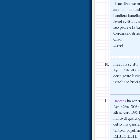
Il tuo discorso m
assolutamente sba
bandiera israeli
Avrei scritto la
suo padre e la b
Cerchiamo di non
Ciao,
David
ha scritto:
marco
Aprile 26th, 2006 a
certa gente è ci
israeliane bruci
ha scrit
Doors57
Aprile 26th, 2006 a
Eh no caro DAVID
molto di qualunq
detto, ma questa 
tanto di populism
IMBECILLI E’ S