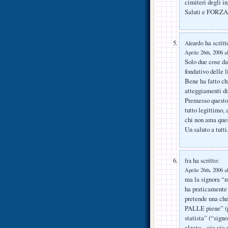
cimiteri degli in
Saluti e FORZ
ha scritt
Aleardo
Aprile 26th, 2006 a
Solo due cose da
fondativo delle l
Bene ha fatto ch
atteggiamenti di
Premesso questo 
tutto legittimo, 
chi non ama que
Un saluto a tutti
ha scritto:
fra
Aprile 26th, 2006 a
ma la signora “m
ha praticamente 
pretende una che
PALLE piene” (pa
statista” (“sign
alzato .. via vi