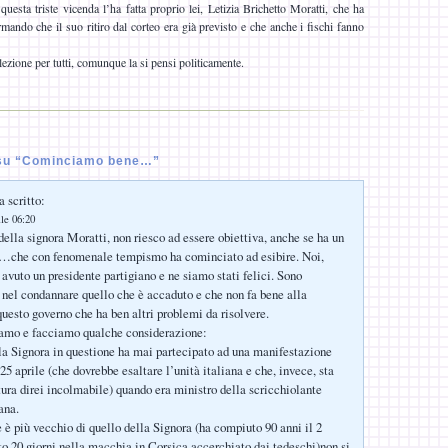
 questa triste vicenda l’ha fatta proprio lei, Letizia Brichetto Moratti, che ha
mando che il suo ritiro dal corteo era già previsto e che anche i fischi fanno
zione per tutti, comunque la si pensi politicamente.
su “Cominciamo bene…”
 scritto:
lle 06:20
della signora Moratti, non riesco ad essere obiettiva, anche se ha un
o…che con fenomenale tempismo ha cominciato ad esibire. Noi,
avuto un presidente partigiano e ne siamo stati felici. Sono
 nel condannare quello che è accaduto e che non fa bene alla
uesto governo che ha ben altri problemi da risolvere.
iamo e facciamo qualche considerazione:
la Signora in questione ha mai partecipato ad una manifestazione
5 aprile (che dovrebbe esaltare l’unità italiana e che, invece, sta
tura direi incolmabile) quando era ministro della scricchiolante
ana.
 è più vecchio di quello della Signora (ha compiuto 90 anni il 2
tto 20 giorni nella macchia in Corsica accerchiato dai tedeschi)non si