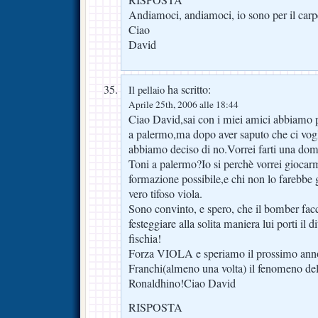
RISPOSTA
Andiamoci, andiamoci, io sono per il car
Ciao
David
ha scritto:
Il pellaio
Aprile 25th, 2006 alle 18:44
Ciao David,sai con i miei amici abbiamo pa
a palermo,ma dopo aver saputo che ci vo
abbiamo deciso di no.Vorrei farti una doma
Toni a palermo?Io si perchè vorrei giocar
formazione possibile,e chi non lo farebbe
vero tifoso viola.
Sono convinto, e spero, che il bomber fac
festeggiare alla solita maniera lui porti il di
fischia!
Forza VIOLA e speriamo il prossimo anno 
Franchi(almeno una volta) il fenomeno d
Ronaldhino!Ciao David
RISPOSTA