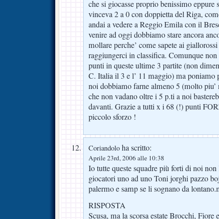
che si giocasse proprio benissimo eppure sp
vinceva 2 a 0 con doppietta del Riga, come
andai a vedere a Reggio Emila con il Bresc
venire ad oggi dobbiamo stare ancora anco
mollare perche’ come sapete ai gialloross
raggiungerci in classifica. Comunque non 
punti in queste ultime 3 partite (non dimen
C. Italia il 3 e l’ 11 maggio) ma poniamo 
noi dobbiamo farne almeno 5 (molto piu’ re
che non vadano oltre i 5 p.ti a noi bastereb
davanti. Grazie a tutti x i 68 (!) punti
piccolo sforzo !
ha scritto:
Coriandolo
Aprile 23rd, 2006 alle 10:38
Io tutte queste squadre più forti di noi no
giocatori uno ad uno Toni jorghi pazzo boj
palermo e samp se li sognano da lontano.
RISPOSTA
Scusa, ma la scorsa estate Brocchi, Fiore 