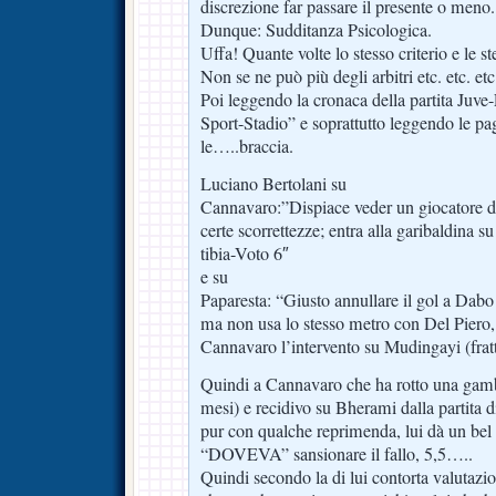
discrezione far passare il presente o meno.
Dunque: Sudditanza Psicologica.
Uffa! Quante volte lo stesso criterio e le st
Non se ne può più degli arbitri etc. etc. etc
Poi leggendo la cronaca della partita Juve-
Sport-Stadio” e soprattutto leggendo le pa
le…..braccia.
Luciano Bertolani su
Cannavaro:”Dispiace veder un giocatore d
certe scorrettezze; entra alla garibaldina su
tibia-Voto 6″
e su
Paparesta: “Giusto annullare il gol a Dabo 
ma non usa lo stesso metro con Del Piero,
Cannavaro l’intervento su Mudingayi (frattu
Quindi a Cannavaro che ha rotto una gam
mesi) e recidivo su Bherami dalla partita di
pur con qualche reprimenda, lui dà un bel 
“DOVEVA” sansionare il fallo, 5,5…..
Quindi secondo la di lui contorta valutazio