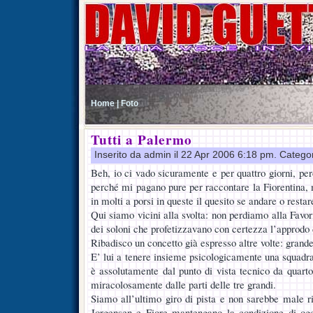
Home |
Foto
Tutti a Palermo
Inserito da admin il 22 Apr 2006 6:18 pm. Catego
Beh, io ci vado sicuramente e per quattro giorni, pe
perché mi pagano pure per raccontare la Fiorentina
in molti a porsi in queste il quesito se andare o restar
Qui siamo vicini alla svolta: non perdiamo alla Favori
dei soloni che profetizzavano con certezza l’approd
Ribadisco un concetto già espresso altre volte: grande
E’ lui a tenere insieme psicologicamente una squadr
è assolutamente dal punto di vista tecnico da quarto
miracolosamente dalle parti delle tre grandi.
Siamo all’ultimo giro di pista e non sarebbe male r
Jorgensen e Fiore mantengano la condizione di og