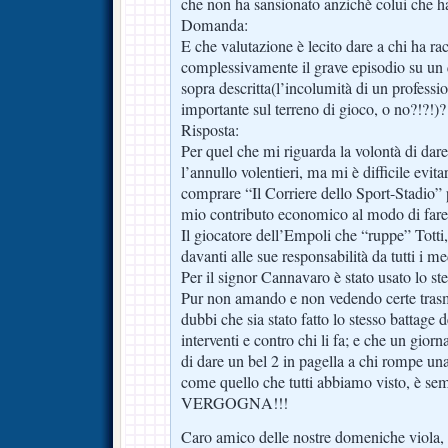
che non ha sansionato anzichè colui che ha 
Domanda:
E che valutazione è lecito dare a chi ha ra
complessivamente il grave episodio su un 
sopra descritta(l’incolumità di un professio
importante sul terreno di gioco, o no?!?!)?
Risposta:
Per quel che mi riguarda la volontà di dare
l’annullo volentieri, ma mi è difficile evita
comprare “Il Corriere dello Sport-Stadio” 
mio contributo economico al modo di fare
Il giocatore dell’Empoli che “ruppe” Tott
davanti alle sue responsabilità da tutti i me
Per il signor Cannavaro è stato usato lo st
Pur non amando e non vedendo certe trasmis
dubbi che sia stato fatto lo stesso battage d
interventi e contro chi li fa; e che un giorn
di dare un bel 2 in pagella a chi rompe u
come quello che tutti abbiamo visto, è s
VERGOGNA!!!
Caro amico delle nostre domeniche viola,