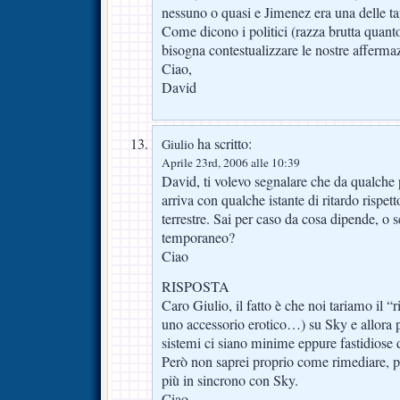
nessuno o quasi e Jimenez era una delle ta
Come dicono i politici (razza brutta quanto
bisogna contestualizzare le nostre affermaz
Ciao,
David
ha scritto:
Giulio
Aprile 23rd, 2006 alle 10:39
David, ti volevo segnalare che da qualche p
arriva con qualche istante di ritardo rispet
terrestre. Sai per caso da cosa dipende, o 
temporaneo?
Ciao
RISPOSTA
Caro Giulio, il fatto è che noi tariamo il “r
uno accessorio erotico…) su Sky e allora p
sistemi ci siano minime eppure fastidiose 
Però non saprei proprio come rimediare, p
più in sincrono con Sky.
Ciao,