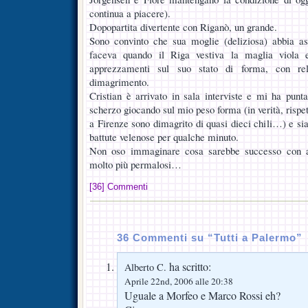
continua a piacere).
Dopopartita divertente con Riganò, un grande.
Sono convinto che sua moglie (deliziosa) abbia a
faceva quando il Riga vestiva la maglia viola e
apprezzamenti sul suo stato di forma, con re
dimagrimento.
Cristian è arrivato in sala interviste e mi ha punta
scherzo giocando sul mio peso forma (in verità, rispett
a Firenze sono dimagrito di quasi dieci chili…) e sia
battute velenose per qualche minuto.
Non oso immaginare cosa sarebbe successo con alt
molto più permalosi…
[36] Commenti
36 Commenti su “Tutti a Palermo”
ha scritto:
Alberto C.
Aprile 22nd, 2006 alle 20:38
Uguale a Morfeo e Marco Rossi eh?