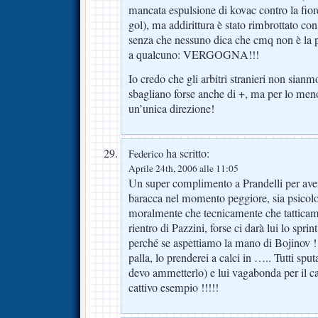
mancata espulsione di kovac contro la fior
gol), ma addirittura è stato rimbrottato co
senza che nessuno dica che cmq non è la p
a qualcuno: VERGOGNA!!!
Io credo che gli arbitri stranieri non sianmo
sbagliano forse anche di +, ma per lo men
un’unica direzione!
ha scritto:
Federico
Aprile 24th, 2006 alle 11:05
Un super complimento a Prandelli per aver
baracca nel momento peggiore, sia psicol
moralmente che tecnicamente che tatticam
rientro di Pazzini, forse ci darà lui lo spri
perché se aspettiamo la mano di Bojinov !
palla, lo prenderei a calci in ….. Tutti sp
devo ammetterlo) e lui vagabonda per il c
cattivo esempio !!!!!