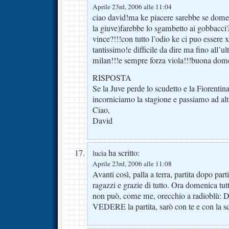
Aprile 23rd, 2006 alle 11:04
ciao david!ma ke piacere sarebbe se dome
la giuve)farebbe lo sgambetto ai gobbacci?
vince?!!!con tutto l’odio ke ci puo essere 
tantissimo!e difficile da dire ma fino all’u
milan!!!e sempre forza viola!!!buona dom
RISPOSTA
Se la Juve perde lo scudetto e la Fiorenti
incorniciamo la stagione e passiamo ad a
Ciao,
David
ha scritto:
lucia
Aprile 23rd, 2006 alle 11:08
Avanti così, palla a terra, partita dopo part
ragazzi e grazie di tutto. Ora domenica tut
non può, come me, orecchio a radioblù: 
VEDERE la partita, sarò con te e con la s