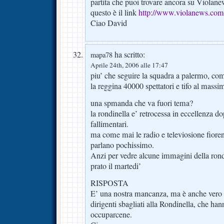
partita che puoi trovare ancora su Violane
questo è il link
http://www.violanews.com/
Ciao David
ha scritto:
mapa78
Aprile 24th, 2006 alle 17:47
piu’ che seguire la squadra a palermo, co
la reggina 40000 spettatori e tifo al massi
una spmanda che va fuori tema?
la rondinella e’ retrocessa in eccellenza do
fallimentari.
ma come mai le radio e televiosione fioren
parlano pochissimo.
Anzi per vedre alcune immagini della rondi
prato il martedi’
RISPOSTA
E’ una nostra mancanza, ma è anche vero c
dirigenti sbagliati alla Rondinella, che han
occuparcene.