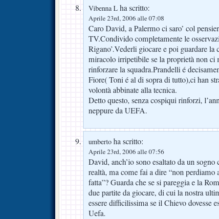
ha scritto:
Vibenna L
Aprile 23rd, 2006 alle 07:08
Caro David, a Palermo ci saro’ col pensier
TV.Condivido completamente le osservazi
Rigano’.Vederli giocare e poi guardare la c
miracolo irripetibile se la proprietà non c
rinforzare la squadra.Prandelli é decisam
Fiore( Toni é al di sopra di tutto),ci han s
volontà abbinate alla tecnica.
Detto questo, senza cospiqui rinforzi, l’
neppure da UEFA.
ha scritto:
umberto
Aprile 23rd, 2006 alle 07:56
David, anch’io sono esaltato da un sogno 
realtà, ma come fai a dire “non perdiamo al
fatta”? Guarda che se si pareggia e la Rom
due partite da giocare, di cui la nostra ul
essere difficilissima se il Chievo dovesse e
Uefa.