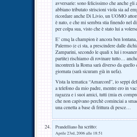
avversarie: sono felicissimo che anche gli al
abbiano tributato striscioni viola sia ad em
ricordare anche Di Livio, un UOMO attorno
è nato, e che mi sembra stia finendo nel d
per colpa sua, visto che è stato lui a vole
E’ cmq la champion è ancora ben lontana, 
Palermo (e ci sta, a prescindere dalle dichia
Zamparini, secondo le quali x lui i rosane
partite) rischiamo di rovinare tutto… anch
incontrerà la Roma sarà diverso da quello 
giornata (sarà sicuram già in uefa).
Vista la tematica “Amarcord”, io seppi del 
a telefono da mio padre, mentre ero in va
ragazza e i suoi amici, tutti (mia ex compr
che non capivano perchè cominciai a sma
una cenetta a base di frittura di pesce…
ha scritto:
Prandelliano
Aprile 23rd, 2006 alle 18:51