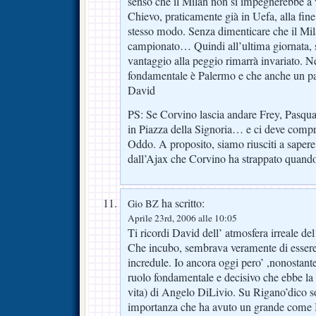
senso che il Milan non si impegnerebbe a vi
Chievo, praticamente già in Uefa, alla fin
stesso modo. Senza dimenticare che il Mila
campionato… Quindi all’ultima giornata, 
vantaggio alla peggio rimarrà invariato. 
fondamentale è Palermo e che anche un pa
David
PS: Se Corvino lascia andare Frey, Pasqu
in Piazza della Signoria… e ci deve comp
Oddo. A proposito, siamo riusciti a sapere
dall’Ajax che Corvino ha strappato quando
ha scritto:
Gio BZ
Aprile 23rd, 2006 alle 10:05
Ti ricordi David dell’ atmosfera irreale del
Che incubo, sembrava veramente di essere 
incredule. Io ancora oggi pero’ ,nonostante 
ruolo fondamentale e decisivo che ebbe la
vita) di Angelo DiLivio. Su Rigano’dico so
importanza che ha avuto un grande come B