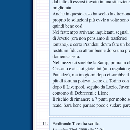
dal fatto di essersi trovato in una situazio
migliorata.
Anche in questo caso ha scelto la direzion
proprio le soluzioni più ovvie a volte sono
quindi bene così.
Nel frattempo arrivano inquietanti segnali 
di Jovetic (ora non pensiamo di trasferirci, 
lontano), e certo Prandelli dovrà fare un be
restituire fiducia all’ambiente dopo una p
domenica sera.
Nel mezzo ci sarebbe la Samp, prima in cla
Cassano e ai suoi gioiellini (uno regalato 
Pantaleo), ma tre giorni dopo ci sarebbe i
più di fortuna poteva uscire da Torino con 4
dopo il Liverpool, seguito da Lazio, Juve
contorno di Debreceni e Lione.
Il rischio di rimanere a 7 punti per molte 
reale. Sarà bene parlare poco e sudare par
ha scritto:
Ferdinando Tacca
Settembre 22nd, 2009 alle 22:04