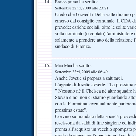
ha scritto:
Enrico primo
Settembre 22nd, 2009 alle 23:21
Credo che Giovedì i Della valle diranno po
emerso dal consiglio comunale. Il CDA dell
prevede: cariche sociali, oltre le solite var
volta nominato (o coptato)l’aministratore o 
solamente a prendere atto della relazione fa
sindaco di Firenze.
ha scritto:
Mau Mau
Settembre 23rd, 2009 alle 06:49
Anche Jovetic si prepara a salutarci.
L’agente di Jovetic avverte: ”La prossima
” Nessuno nè il Chelsea nè altre squadre h
Stevan e noi non ci stiamo guardando atto
con la Fiorentina, eventualmente parleremo
prossima estate”.
Corvino su mandato della società provvede
rescissoria da saldi di fine stagione ed ind
pronta all’acquisto un vecchio spompato per
modo da agevolare l’operazione. I soldi, s