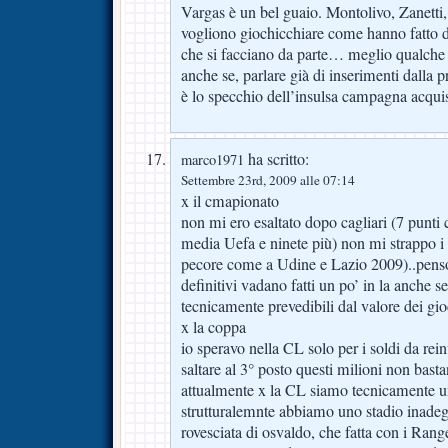
Vargas è un bel guaio. Montolivo, Zanetti
vogliono giochicchiare come hanno fatto 
che si facciano da parte… meglio qualche
anche se, parlare già di inserimenti dalla 
è lo specchio dell’insulsa campagna acquis
ha scritto:
marco1971
Settembre 23rd, 2009 alle 07:14
x il cmapionato
non mi ero esaltato dopo cagliari (7 pun
media Uefa e ninete più) non mi strappo 
pecore come a Udine e Lazio 2009)..penso 
definitivi vadano fatti un po’ in la anche se
tecnicamente prevedibili dal valore dei gio
x la coppa
io speravo nella CL solo per i soldi da rei
saltare al 3° posto questi milioni non bast
attualmente x la CL siamo tecnicamente u
strutturalemnte abbiamo uno stadio inadeg
rovesciata di osvaldo, che fatta con i Range