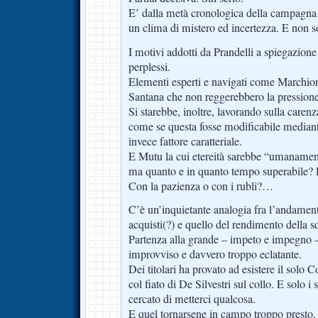
E’ dalla metà cronologica della campagna 
un clima di mistero ed incertezza. E non sol
I motivi addotti da Prandelli a spiegazion
perplessi.
Elementi esperti e navigati come Marchionn
Santana che non reggerebbero la pressio
Si starebbe, inoltre, lavorando sulla caren
come se questa fosse modificabile median
invece fattore caratteriale.
E Mutu la cui etereità sarebbe “umanamen
ma quanto e in quanto tempo superabile? E
Con la pazienza o con i rubli?…
C’è un’inquietante analogia fra l’andame
acquisti(?) e quello del rendimento della s
Partenza alla grande – impeto e impegno 
improvviso e davvero troppo eclatante.
Dei titolari ha provato ad esistere il solo
col fiato di De Silvestri sul collo. E solo 
cercato di metterci qualcosa.
E quel tornarsene in campo troppo presto, 