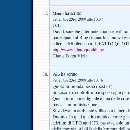
ha scritto:
Mauro
Settembre 23rd, 2009 alle 10:37
O.T.
David, sarebbe interrante conoscere il tuo p
partecipanti al Blog) riguardo al nuovo gio
edicola. Mi riferisco a IL FATTO QUO
http://www.ilfattoquotidiano.it
Ciao e Forza Viola
ha scritto:
Pico
Settembre 23rd, 2009 alle 10:46
Quoto Immonda bestia (post 31).
Sottoscrivo, controfirmo e sposo ogni paro
Quella immagine digitale è una delle cose 
passata amministrazione.
Si vedeva un ambiente idilliaco a fianco d
Duomo. In quel quadro asettico come gli 
telefilm di UFO anni ’70, passava solo un 
della tramvia. Al di là della bruttura dell’