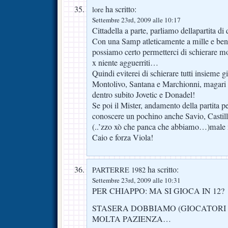
ha scritto:
lore
Settembre 23rd, 2009 alle 10:17
Cittadella a parte, parliamo dellapartita d
Con una Samp atleticamente a mille e be
possiamo certo permetterci di schierare mol
x niente agguerriti…
Quindi eviterei di schierare tutti insieme 
Montolivo, Santana e Marchionni, magari s
dentro subito Jovetic e Donadel!
Se poi il Mister, andamento della partita 
conoscere un pochino anche Savio, Castil
(..’zzo xò che panca che abbiamo…)male
Caio e forza Viola!
ha scritto:
PARTERRE 1982
Settembre 23rd, 2009 alle 10:31
PER CHIAPPO: MA SI GIOCA IN 12?
STASERA DOBBIAMO (GIOCATORI E
MOLTA PAZIENZA…