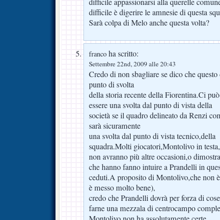
difficile appassionarsi alla querelle comun
difficile è digerire le amnesie di questa sq
Sarà colpa di Melo anche questa volta?
ha scritto:
franco
Settembre 22nd, 2009 alle 20:43
Credo di non sbagliare se dico che questo
punto di svolta
della storia recente della Fiorentina.Ci può
essere una svolta dal punto di vista della
società se il quadro delineato da Renzi c
sarà sicuramente
una svolta dal punto di vista tecnico,della
squadra.Molti giocatori,Montolivo in testa,
non avranno più altre occasioni,o dimostr
che hanno fanno intuire a Prandelli in que
ceduti.A proposito di Montolivo,che non è
è messo molto bene),
credo che Prandelli dovrà per forza di cose
farne una mezzala di centrocampo completa
Montolivo non ha assolutamente certe