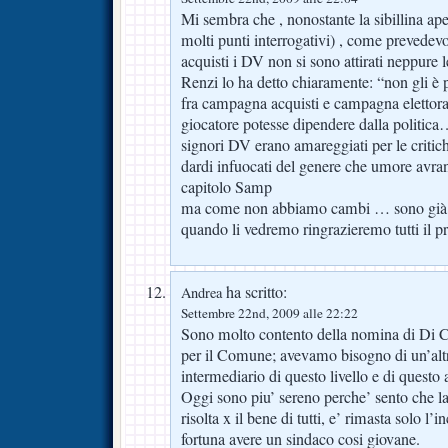
Mi sembra che , nonostante la sibillina ap
molti punti interrogativi) , come prevede
acquisti i DV non si sono attirati neppure le
Renzi lo ha detto chiaramente: “non gli è 
fra campagna acquisti e campagna elettoral
giocatore potesse dipendere dalla politica
signori DV erano amareggiati per le critiche
dardi infuocati del genere che umore avra
capitolo Samp
ma come non abbiamo cambi … sono già p
quando li vedremo ringrazieremo tutti il pr
ha scritto:
Andrea
Settembre 22nd, 2009 alle 22:22
Sono molto contento della nomina di Di Ch
per il Comune; avevamo bisogno di un’altr
intermediario di questo livello e di questo a
Oggi sono piu’ sereno perche’ sento che la
risolta x il bene di tutti, e’ rimasta solo l
fortuna avere un sindaco cosi giovane.