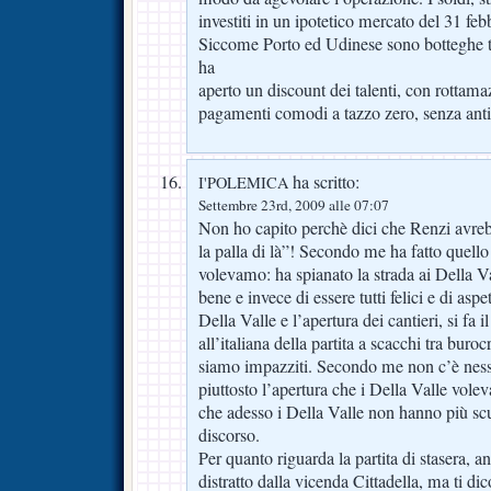
investiti in un ipotetico mercato del 31 feb
Siccome Porto ed Udinese sono botteghe tr
ha
aperto un discount dei talenti, con rottamaz
pagamenti comodi a tazzo zero, senza antic
ha scritto:
I'POLEMICA
Settembre 23rd, 2009 alle 07:07
Non ho capito perchè dici che Renzi avre
la palla di là”! Secondo me ha fatto quello
volevamo: ha spianato la strada ai Della V
bene e invece di essere tutti felici e di aspet
Della Valle e l’apertura dei cantieri, si fa 
all’italiana della partita a scacchi tra buro
siamo impazziti. Secondo me non c’è nessun
piuttosto l’apertura che i Della Valle vole
che adesso i Della Valle non hanno più scu
discorso.
Per quanto riguarda la partita di stasera, a
distratto dalla vicenda Cittadella, ma ti d