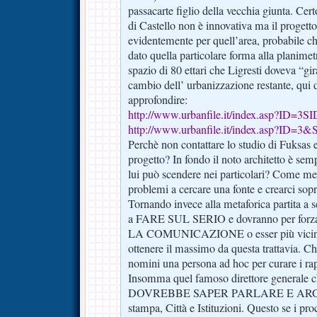
passacarte figlio della vecchia giunta. Cert
di Castello non è innovativa ma il progetto 
evidentemente per quell’area, probabile ch
dato quella particolare forma alla planimet
spazio di 80 ettari che Ligresti doveva “g
cambio dell’ urbanizzazione restante, qui d
approfondire:
http://www.urbanfile.it/index.asp?ID=3S
http://www.urbanfile.it/index.asp?ID=3
Perchè non contattare lo studio di Fuksas 
progetto? In fondo il noto architetto è se
lui può scendere nei particolari? Come me
problemi a cercare una fonte e crearci so
Tornando invece alla metaforica partita a 
a FARE SUL SERIO e dovranno per for
LA COMUNICAZIONE o esser più vicini al
ottenere il massimo da questa trattavia. Ch
nomini una persona ad hoc per curare i ra
Insomma quel famoso direttore generale c
DOVREBBE SAPER PARLARE E AR
stampa, Città e Istituzioni. Questo se i pro