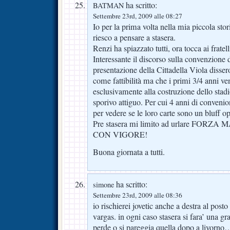
ha scritto:
BATMAN
Settembre 23rd, 2009 alle 08:27
Io per la prima volta nella mia piccola stor
riesco a pensare a stasera.
Renzi ha spiazzato tutti, ora tocca ai fratel
Interessante il discorso sulla convenzione 
presentazione della Cittadella Viola disser
come fattibilità ma che i primi 3/4 anni ve
esclusivamente alla costruzione dello stad
sporivo attiguo. Per cui 4 anni di conven
per vedere se le loro carte sono un bluff 
Pre stasera mi limito ad urlare FOR
CON VIGORE!
Buona giornata a tutti.
ha scritto:
simone
Settembre 23rd, 2009 alle 08:36
io rischierei jovetic anche a destra al post
vargas. in ogni caso stasera si fara’ una gr
perde o si pareggia quella dopo a livorno…