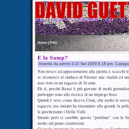
Home |
Foto
E la Samp?
Inserito da admin il 22 Set 2009 6:18 pm. Catego
Non riesco ad appassionarmi alla partita a scacchi t
se riconosco al sindaco di Firenze una vitalità ed u
mai visto in un ragazzo di 34 anni.
Eh sì, perché Renzi è più giovane di molti giornalist
purtroppo sono alla ricerca di un impiego fisso.
Quindi è vero, come diceva Cioni, che molto lo aveva
ragazzo, ma intanto ha rimandato alla grande la pall
la giocheranno i Della Valle.
Intanto però ci sarebbe questa “partitina” con la 
molto sul piano caratteriale.
Ci vuole insomma la reazione, anche se l’ambiente