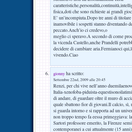
caratteristiche,personalità,continuità,intelli
fisica,doti che sono richieste ai grandi gi
E’ un’incompiuta.Dopo tre anni di titolare
inamovibile i sospetti stanno diventando d
peccato.Anch’io ci credevo,o
meglio ci speravo.A secondo di come pro
la vicenda Castello,anche Prandelli potreb
decidere di cambiare aria.Fermianoci qui,
vivendo.Ciao
ha scritto:
gionny
Settembre 22nd, 2009 alle 20:45
Renzi, per chi vive nell’anno duemilaenove 
Italia-xenofoba-piduista-equestisonoilatimi
di andare, di guardare oltre il muro di acci
quale sbattono fior di giovani.Il calcio, sì
si guarda intorno e si rapporta ad un unive
non troppo tempo fa eessa primeggiava: la
Sartori professore emerito, la Firenze semi
contemporanei a cui attualmente (15 anni)