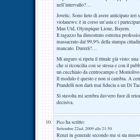
nell’intervallo?…
Jovetic. Sono lieto di avere anticipato ieri
violanews: è in corso un’asta e i partecipa
Man Utd, Olympique Lione, Bayern.
Il ragazzo ha dimostrato estrema professi
massacrato dal 99,9% della stampa cittadin
mancato. Durerà?…
Mi auguro si ripeta il rituale già visto: un
che si riconcilia con se stessa e con il pub
un cucchiaio da centrocampo e Montolivo
Il modulo è questo e non si cambia. A cen
Prandelli non darà mai fiducia a un Di Ta
Sì stavolta mi sembra davvero fuor di retori
decisiva.
ha scritto:
Pico
Settembre 22nd, 2009 alle 21:50
Renzi in generale secondo me si sta muove