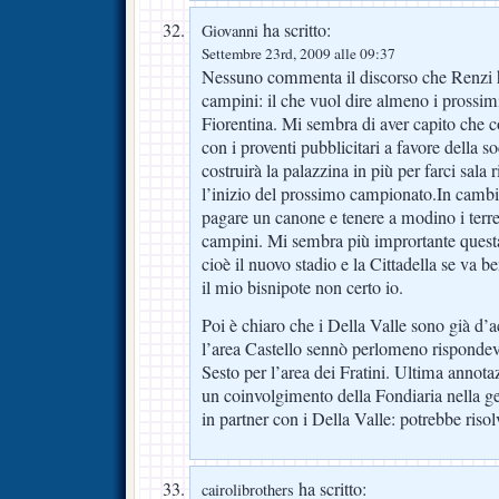
ha scritto:
Giovanni
Settembre 23rd, 2009 alle 09:37
Nessuno commenta il discorso che Renzi ha
campini: il che vuol dire almeno i prossim
Fiorentina. Mi sembra di aver capito che c
con i proventi pubblicitari a favore della 
costruirà la palazzina in più per farci sala 
l’inizio del prossimo campionato.In cambi
pagare un canone e tenere a modino i terre
campini. Mi sembra più imprortante questa
cioè il nuovo stadio e la Cittadella se va b
il mio bisnipote non certo io.
Poi è chiaro che i Della Valle sono già d’
l’area Castello sennò perlomeno rispondev
Sesto per l’area dei Fratini. Ultima annot
un coinvolgimento della Fondiaria nella ge
in partner con i Della Valle: potrebbe risol
ha scritto:
cairolibrothers