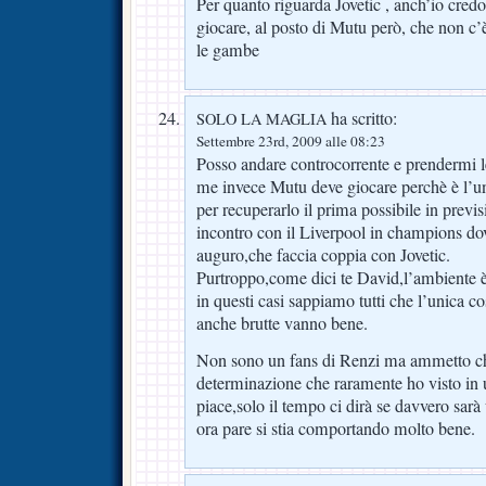
Per quanto riguarda Jovetic , anch’io credo
giocare, al posto di Mutu però, che non c’
le gambe
ha scritto:
SOLO LA MAGLIA
Settembre 23rd, 2009 alle 08:23
Posso andare controcorrente e prendermi le
me invece Mutu deve giocare perchè è l’
per recuperarlo il prima possibile in previ
incontro con il Liverpool in champions d
auguro,che faccia coppia con Jovetic.
Purtroppo,come dici te David,l’ambiente è d
in questi casi sappiamo tutti che l’unica co
anche brutte vanno bene.
Non sono un fans di Renzi ma ammetto che
determinazione che raramente ho visto in 
piace,solo il tempo ci dirà se davvero sar
ora pare si stia comportando molto bene.