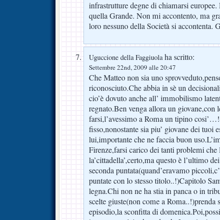
infrastrutture degne di chiamarsi europee.
quella Grande. Non mi accontento, ma gra
loro nessuno della Società si accontenta. 
ha scritto:
Uguccione della Faggiuola
Settembre 22nd, 2009 alle 20:47
Che Matteo non sia uno sprovveduto,penso
riconosciuto.Che abbia in sè un decisiona
cio’è dovuto anche all’ immobilismo laten
regnato.Ben venga allora un giovane,con le
farsi,l’avessimo a Roma un tipino cosi’…!
fisso,nonostante sia piu’ giovane dei tuoi
lui,importante che ne faccia buon uso.L’i
Firenze,farsi carico dei tanti problemi che
la’cittadella’,certo,ma questo è l’ultimo de
seconda puntata(quand’eravamo piccoli,c’
puntate con lo stesso titolo..!)Capitolo Sam
legna.Chi non ne ha stia in panca o in tri
scelte giuste(non come a Roma..!)prenda s
episodio,la sconfitta di domenica.Poi,poss