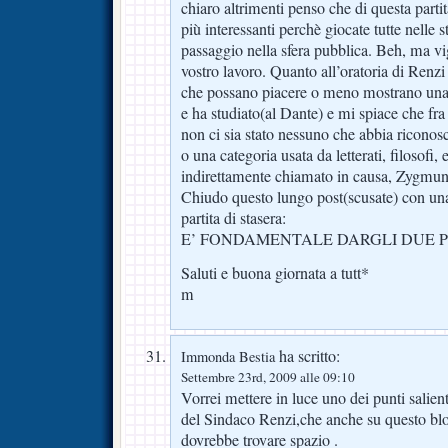
chiaro altrimenti penso che di questa part
più interessanti perchè giocate tutte nelle 
passaggio nella sfera pubblica. Beh, ma vig
vostro lavoro. Quanto all’oratoria di Renzi 
che possano piacere o meno mostrano una 
e ha studiato(al Dante) e mi spiace che fra 
non ci sia stato nessuno che abbia riconos
o una categoria usata da letterati, filosofi,
indirettamente chiamato in causa, Zygmu
Chiudo questo lungo post(scusate) con una
partita di stasera:
E’ FONDAMENTALE DARGLI DUE P
Saluti e buona giornata a tutt*
m
ha scritto:
Immonda Bestia
Settembre 23rd, 2009 alle 09:10
Vorrei mettere in luce uno dei punti salient
del Sindaco Renzi,che anche su questo blog
dovrebbe trovare spazio .