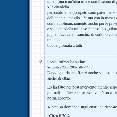
utile.. (ma è un’idea mia e con il senno di p
x la cittadella
personalmente (lo ripeto sono pareri persona
dell’annata.. meglio 12° ma con la messa d
con l’autofinanziamento anche per le pros
e se la cittadella un la vo fa nessuno ,,allora 
piglia’ l’acqua a i franchi.. di certo io con
un la fo’..
buona giornata a tutti
ha scritto:
Rocco Riffredi
Settembre 23rd, 2009 alle 07:17
David guarda che Renzi anche se nessuno s
anche di ettari.
Lo ha fatto nel post intervento mentre ri
giornalisti, l’avete trasmesso voi. Non c
ne sia accorto.
A precisa domanda sugli ettari, ha risposto
“Circa il 70%”