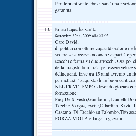
Per domani sento che ci sara’ una reazione 
garantita.
ha scritto:
Bruno Lopez
Settembre 22nd, 2009 alle 23:03
Caro David,
di politici con ottime capacità oratorie ne h
vedere se si associano anche capacità operat
scacchi è ferma su due arrocchi. Ora poi ch
della magistratura, nota per essere veloce so
delinquenti, forse tra 15 anni avremo un r
permetterà l’ acquisto di un buon centroca
NEL FRATTEMPO ,dovendo giocare con l
formazione:
Frey,De Silvestri,Gamberini, Dainelli,Don
Tacchio,Vargas,Jovetic,Gilardino, Savio.
Cassano ,Di Tacchio su Palombo.Tifo ass
FORZA VIOLA e largo ai giovani !