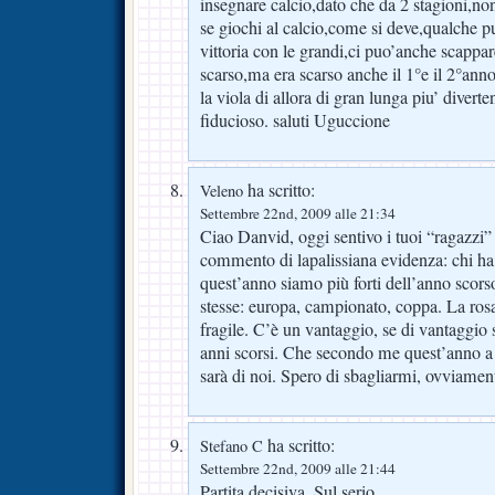
insegnare calcio,dato che da 2 stagioni,no
se giochi al calcio,come si deve,qualche p
vittoria con le grandi,ci puo’anche scappar
scarso,ma era scarso anche il 1°e il 2°ann
la viola di allora di gran lunga piu’ divert
fiducioso. saluti Uguccione
ha scritto:
Veleno
Settembre 22nd, 2009 alle 21:34
Ciao Danvid, oggi sentivo i tuoi “ragazzi” 
commento di lapalissiana evidenza: chi ha 
quest’anno siamo più forti dell’anno scor
stesse: europa, campionato, coppa. La ros
fragile. C’è un vantaggio, se di vantaggio s
anni scorsi. Che secondo me quest’anno a 
sarà di noi. Spero di sbagliarmi, ovviamen
ha scritto:
Stefano C
Settembre 22nd, 2009 alle 21:44
Partita decisiva. Sul serio.