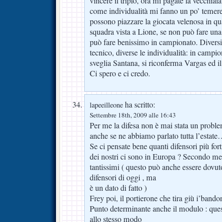
vincere il triplo, ora mi pagate la vecchiaia
come individualità mi fanno un po’ temer
possono piazzare la giocata velenosa in q
squadra vista a Lione, se non può fare una
può fare benissimo in campionato. Diversi i 
tecnico, diverse le individualità: in campio
sveglia Santana, si riconferma Vargas ed il
Ci spero e ci credo.
ha scritto:
lapeeilleone
Settembre 18th, 2009 alle 16:43
Per me la difesa non è mai stata un proble
anche se ne abbiamo parlato tutta l’estate
Se ci pensate bene quanti difensori più fort
dei nostri ci sono in Europa ? Secondo m
tantissimi ( questo può anche essere dovuto
difensori di oggi , ma
è un dato di fatto )
Frey poi, il portierone che tira giù i’bando
Punto determinante anche il modulo : que
allo stesso modo