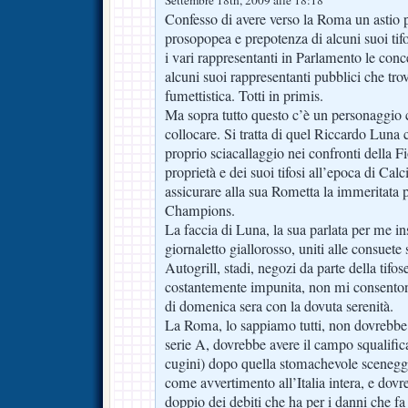
Settembre 18th, 2009 alle 18:18
Confesso di avere verso la Roma un astio pa
prosopopea e prepotenza di alcuni suoi tifo
i vari rappresentanti in Parlamento le con
alcuni suoi rappresentanti pubblici che trov
fumettistica. Totti in primis.
Ma sopra tutto questo c’è un personaggio
collocare. Si tratta di quel Riccardo Luna 
proprio sciacallaggio nei confronti della Fi
proprietà e dei suoi tifosi all’epoca di Calci
assicurare alla sua Rometta la immeritata p
Champions.
La faccia di Luna, la sua parlata per me ins
giornaletto giallorosso, uniti alle consuete
Autogrill, stadi, negozi da parte della tifo
costantemente impunita, non mi consentono
di domenica sera con la dovuta serenità.
La Roma, lo sappiamo tutti, non dovrebb
serie A, dovrebbe avere il campo squalifica
cugini) dopo quella stomachevole sceneggia
come avvertimento all’Italia intera, e dovre
doppio dei debiti che ha per i danni che fa