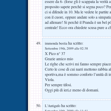
essere da 6- (forse gli è scappata la verità
proposito sapete perchè si segna poco? Pe
ci si difende in 10. Ma le vedete le partite
con il cuore, oppure andate solo a simpat
ad allenare! Si perchè il Pranda è un bel p
centrale! Ecco ora chiedete scusa pure a ch
ha scritto:
immonda bestia
Settembre 19th, 2009 alle 02:38
X Pico n° 37
Grazie amico mio
Le righe che scrivi mi fanno sempre piacer
Certo le cose di cui narri mettono rabbia al
sportiva,ma è sommo conforto l’unità di in
Viola.
Per sempre tifosi.
Oggi più di ieri,e meno di domani.
ha scritto:
L'Antigufo
Settembre 19th, 2009 alle 11:41