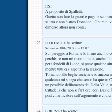
P.S.:
A proposito di Spalletti:
Guetta non fare lo gnorri e paga le scom
saltata e non è stato Donadoni. Opure tu v
dimesso allora non conta?
ha scritto:
I'POLEMICA
Settembre 18th, 2009 alle 12:07
Sul pareggio a Roma te lo firmo anch’io co
perchè, se non mi ricordo male, anche l’a
per i fondelli di Lione, si prese qualche a
mentre tutti ci s’aspettava la reazione.
Tornando alle beghe societarie io ancora n
qualcuno mi spiega che senso ha questo CD
un possibile defilamento dei Della Valle, t
Cittadella che non si farà ecc. ecc. David f
post chiarificatore sull’argomento e ci dic
ha scritto:
LORENZO