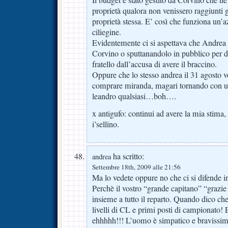
Il budget è stato gestito da Corvino che ne 
proprietà qualora non venissero raggiunti gli
proprietà stessa. E’ così che funziona un’a
ciliegine.
Evidentemente ci si aspettava che Andrea 
Corvino o sputtanandolo in pubblico per di
fratello dall’accusa di avere il braccino.
Oppure che lo stesso andrea il 31 agosto vo
comprare miranda, magari tornando con u
leandro qualsiasi…boh….
x antigufo: continui ad avere la mia stima,
i’sellino.
ha scritto:
andrea
Settembre 18th, 2009 alle 21:56
Ma lo vedete oppure no che ci si difende 
Perchè il vostro “grande capitano” “grazie
insieme a tutto il reparto. Quando dico che
livelli di CL e primi posti di campionato! E
ehhhhh!!! L’uomo è simpatico e bravissimo