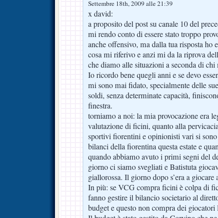
Settembre 18th, 2009 alle 21:39
x david:
a proposito del post su canale 10 del prece
mi rendo conto di essere stato troppo pro
anche offensivo, ma dalla tua risposta ho 
cosa mi riferivo e anzi mi da la riprova del
che diamo alle situazioni a seconda di chi n
Io ricordo bene quegli anni e se devo ess
mi sono mai fidato, specialmente delle sue 
soldi, senza determinate capacità, finiscono
finestra.
torniamo a noi: la mia provocazione era le
valutazione di ficini, quanto alla pervicacia
sportivi fiorentini e opinionisti vari si sono
bilanci della fiorentina questa estate e qua
quando abbiamo avuto i primi segni del d
giorno ci siamo svegliati e Batistuta gioca
giallorossa. Il giorno dopo s’era a giocare
In più: se VCG compra ficini è colpa di fi
fanno gestire il bilancio societario al diret
budget e questo non compra dei giocatori 