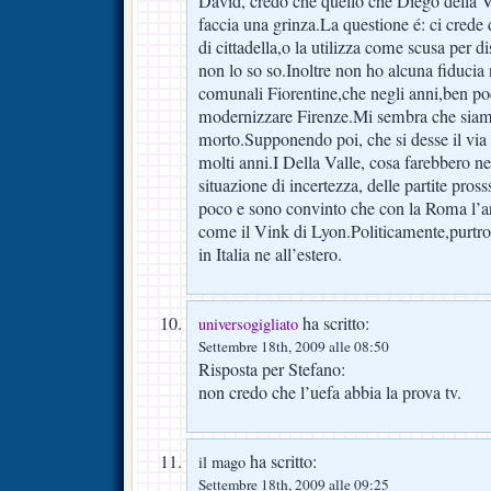
David, credo che quello che Diego della Va
faccia una grinza.La questione é: ci crede 
di cittadella,o la utilizza come scusa per
non lo so so.Inoltre non ho alcuna fiducia
comunali Fiorentine,che negli anni,ben po
modernizzare Firenze.Mi sembra che siam
morto.Supponendo poi, che si desse il via 
molti anni.I Della Valle, cosa farebbero ne
situazione di incertezza, delle partite pro
poco e sono convinto che con la Roma l’ar
come il Vink di Lyon.Politicamente,purt
in Italia ne all’estero.
ha scritto:
universogigliato
Settembre 18th, 2009 alle 08:50
Risposta per Stefano:
non credo che l’uefa abbia la prova tv.
ha scritto:
il mago
Settembre 18th, 2009 alle 09:25