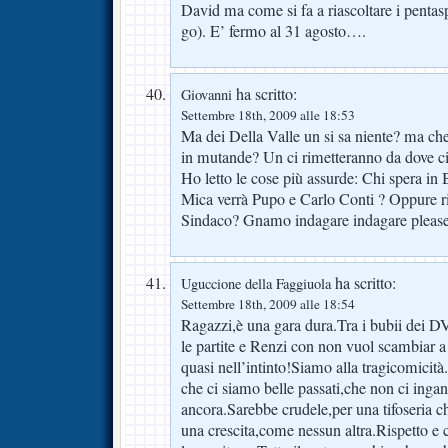
David ma come si fa a riascoltare i pentasp
go). E’ fermo al 31 agosto….
ha scritto:
Giovanni
Settembre 18th, 2009 alle 18:53
Ma dei Della Valle un si sa niente? ma ch
in mutande? Un ci rimetteranno da dove c
Ho letto le cose più assurde: Chi spera in 
Mica verrà Pupo e Carlo Conti ? Oppure ri
Sindaco? Gnamo indagare indagare pleas
ha scritto:
Uguccione della Faggiuola
Settembre 18th, 2009 alle 18:54
Ragazzi,è una gara dura.Tra i bubii dei DV
le partite e Renzi con non vuol scambiar a 
quasi nell’intinto!Siamo alla tragicomici
che ci siamo belle passati,che non ci inga
ancora.Sarebbe crudele,per una tifoseria c
una crescita,come nessun altra.Rispetto e c