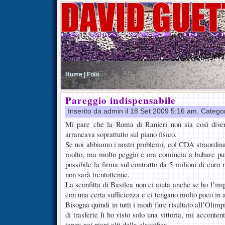
Home |
Foto
Pareggio indispensabile
Inserito da admin il 18 Set 2009 5:16 am. Catego
Mi pare che la Roma di Ranieri non sia così divers
arrancava soprattutto sul piano fisico.
Se noi abbiamo i nostri problemi, col CDA straordinar
molto, ma molto peggio e ora comincia a bubare pur
possibile la firma sul contratto da 5 milioni di euro 
non sarà trentottenne.
La sconfitta di Basilea non ci aiuta anche se ho l’im
con una certa sufficienza e ci tengano molto poco in a
Bisogna quindi in tutti i modi fare risultato all’Olimp
di trasferte lì ho visto solo una vittoria, mi acconten
tenga nei piani alti della classifica.