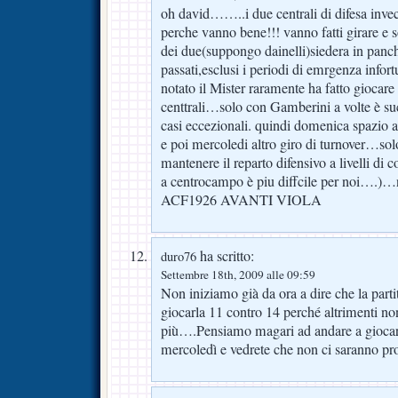
oh david……..i due centrali di difesa inve
perche vanno bene!!! vanno fatti girare e
dei due(suppongo dainelli)siedera in panc
passati,esclusi i periodi di emrgenza infort
notato il Mister raramente ha fatto giocare 3
centtrali…solo con Gamberini a volte è su
casi eccezionali. quindi domenica spazio a
e poi mercoledi altro giro di turnover…sol
mantenere il reparto difensivo a livelli di
a centrocampo è piu diffcile per noi….)…
ACF1926 AVANTI VIOLA
ha scritto:
duro76
Settembre 18th, 2009 alle 09:59
Non iniziamo già da ora a dire che la par
giocarla 11 contro 14 perché altrimenti no
più….Pensiamo magari ad andare a giocar
mercoledì e vedrete che non ci saranno 