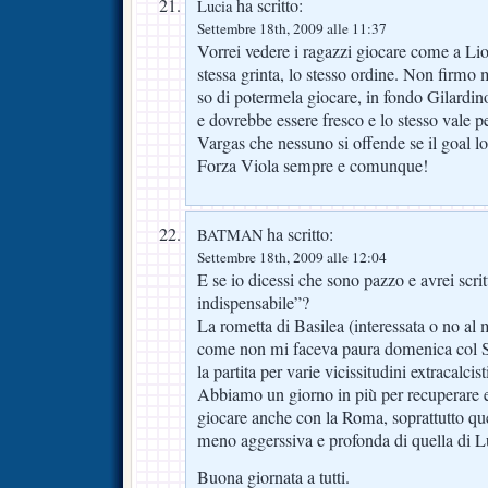
ha scritto:
Lucia
Settembre 18th, 2009 alle 11:37
Vorrei vedere i ragazzi giocare come a Li
stessa grinta, lo stesso ordine. Non firmo 
so di potermela giocare, in fondo Gilardin
e dovrebbe essere fresco e lo stesso vale 
Vargas che nessuno si offende se il goal lo 
Forza Viola sempre e comunque!
ha scritto:
BATMAN
Settembre 18th, 2009 alle 12:04
E se io dicessi che sono pazzo e avrei scrit
indispensabile”?
La rometta di Basilea (interessata o no al
come non mi faceva paura domenica col Si
la partita per varie vicissitudini extracalcist
Abbiamo un giorno in più per recuperare 
giocare anche con la Roma, soprattutto quel
meno aggerssiva e profonda di quella di Lu
Buona giornata a tutti.