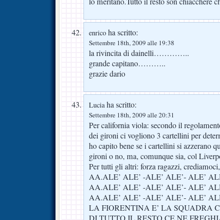
lo meritano.Tutto il resto son chiacchere c
ha scritto:
enrico
Settembre 18th, 2009 alle 19:38
la rivincita di dainelli…………..
grande capitano………..
grazie dario
ha scritto:
Lucia
Settembre 18th, 2009 alle 20:31
Per california viola: secondo il regolament
dei gironi ci vogliono 3 cartellini per dete
ho capito bene se i cartellini si azzerano q
gironi o no, ma, comunque sia, col Liverp
Per tutti gli altri: forza ragazzi, crediamoc
AA.ALE’ ALE’ -ALE’ ALE’- ALE’ AL
AA.ALE’ ALE’ -ALE’ ALE’- ALE’ AL
AA.ALE’ ALE’ -ALE’ ALE’- ALE’ AL
LA FIORENTINA E’ LA SQUADRA 
DI TUTTO IL RESTO CE NE FREGH