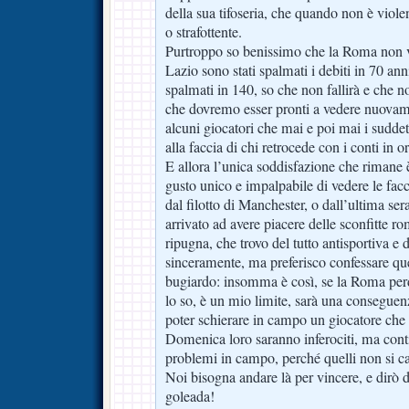
della sua tifoseria, che quando non è vio
o strafottente.
Purtroppo so benissimo che la Roma non ve
Lazio sono stati spalmati i debiti in 70 an
spalmati in 140, so che non fallirà e che n
che dovremo esser pronti a vedere nuovame
alcuni giocatori che mai e poi mai i suddet
alla faccia di chi retrocede con i conti in o
E allora l’unica soddisfazione che rimane è
gusto unico e impalpabile di vedere le fac
dal filotto di Manchester, o dall’ultima ser
arrivato ad avere piacere delle sconfitte r
ripugna, che trovo del tutto antisportiva e
sinceramente, ma preferisco confessare qu
bugiardo: insomma è così, se la Roma perd
lo so, è un mio limite, sarà una conseguenz
poter schierare in campo un giocatore che 
Domenica loro saranno inferociti, ma cont
problemi in campo, perché quelli non si ca
Noi bisogna andare là per vincere, e dirò d
goleada!