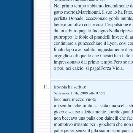
Nel primo tempo abbiamo letteralmente 
gatto morto).Marchionni, il suo lo ha fatto,
perfetta,Donadel eccezionale,gobbi inutile
bene,montolivo cosi e cosi.L’espulsione é s
da un arbitro pagato.Indegno.Nella ripresa
purtroppo ,le fobie di prandelli.Invece di 
continuare a punzecchiare il Lyon, cosi co
finali dopo aver subito, ingiustamente il
orgoglioso di quello che i nostri han fatto 
impressionato dal primo tempo.Pero se non
o poi, nel calcio, si paga!Forza Viola.
ha scritto:
leoviola
Settembre 17th, 2009 alle 07:52
bicchiere mezzo vuoto
mi sembra che mutu sia stata una scelta sb
gioco e scarso atleticamente. jovetic quando
non beccava una palla con dainelli che fac
montolivo irritante per i giochetti che non 
palle perse, senza il gila siamo scomparsi