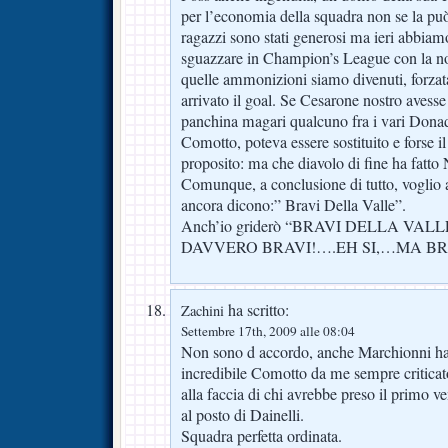
per l’economia della squadra non se la pu
ragazzi sono stati generosi ma ieri abbiamo
sguazzare in Champion’s League con la no
quelle ammonizioni siamo divenuti, forzat
arrivato il goal. Se Cesarone nostro avesse 
panchina magari qualcuno fra i vari Donad
Comotto, poteva essere sostituito e forse i
proposito: ma che diavolo di fine ha fatto 
Comunque, a conclusione di tutto, voglio 
ancora dicono:” Bravi Della Valle”.
Anch’io griderò “BRAVI DELLA VALL
DAVVERO BRAVI!….EH SI,…MA BRA
ha scritto:
Zachini
Settembre 17th, 2009 alle 08:04
Non sono d accordo, anche Marchionni ha
incredibile Comotto da me sempre criticato
alla faccia di chi avrebbe preso il primo
al posto di Dainelli.
Squadra perfetta ordinata.