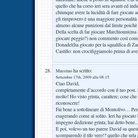
quello che ha corso ieri sera avanti ed indi
chiunque avere la lucidità di fare giocate a
gli rimprovero è una maggiore personalità n
almeno alcune punizioni dal limite poichè
Della scelta di far giocare Marchionni(ma
giocare peggio?) non commento così come d
Donadel(ha giocato per la squalifica di Zan
Castillo: non crocifiggiamolo prima di aver
ha scritto:
Massimo
Settembre 17th, 2009 alle 08:15
Ciao David,
completamente d’accordo con il tuo post. 
molto! Ho visto grinta, carattere; cose che 
riconoscere!
Fai bene a sottolineare di Montolivo… Pe
esagerando come al solito. Ieri ha giocat
impegno dedizione grinta; hai detto bene… 
E poi, volevo un tuo parere David su questo
scomparendo il tifo vero!? quello che urla 