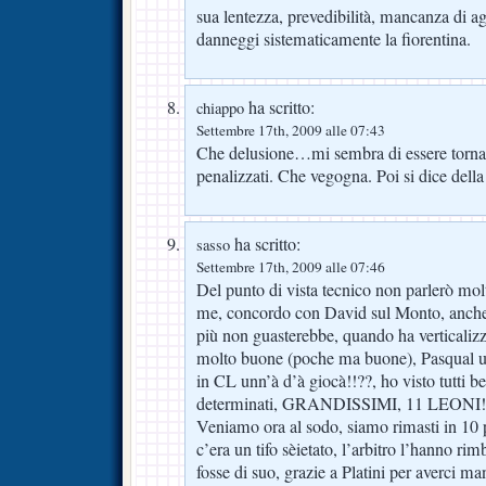
sua lentezza, prevedibilità, mancanza di a
danneggi sistematicamente la fiorentina.
ha scritto:
chiappo
Settembre 17th, 2009 alle 07:43
Che delusione…mi sembra di essere torna
penalizzati. Che vegogna. Poi si dice dell
ha scritto:
sasso
Settembre 17th, 2009 alle 07:46
Del punto di vista tecnico non parlerò molto
me, concordo con David sul Monto, anche 
più non guasterebbe, quando ha verticalizz
molto buone (poche ma buone), Pasqual un
in CL unn’à d’à giocà!!??, ho visto tutti bel
determinati, GRANDISSIMI, 11 LEONI!!
Veniamo ora al sodo, siamo rimasti in 10 p
c’era un tifo sèietato, l’arbitro l’hanno ri
fosse di suo, grazie a Platini per averci 