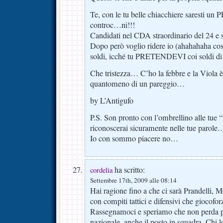
Te, con le tu belle chiacchiere saresti 
controc…ni!!!
Candidati nel CDA straordinario del 24 e stu
Dopo però voglio ridere io (ahahahaha cost
soldi, icché tu PRETENDEVI coi soldi di 
Che tristezza… C’ho la febbre e la Viola è
quantomeno di un pareggio…
by L’Antigufo
P.S. Son pronto con l’ombrellino alle tue “
riconoscerai sicuramente nelle tue parole
Io con sommo piacere no…
ha scritto:
cordelia
Settembre 17th, 2009 alle 08:14
Hai ragione fino a che ci sarà Prandelli, M
con compiti tattici e difensivi che giocofor
Rassegnamoci e speriamo che non perda per
nazionale, anche il posto in squadra. Chi l