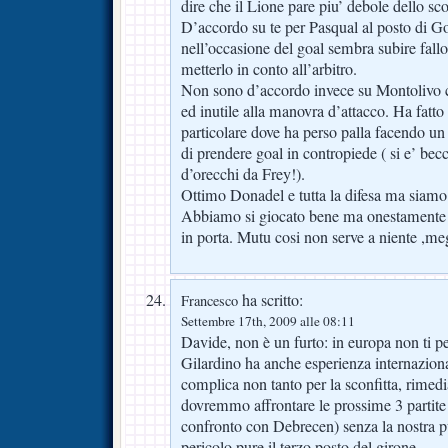
dire che il Lione pare piu’ debole dello sc
D’accordo su te per Pasqual al posto di G
nell’occasione del goal sembra subire fallo
metterlo in conto all’arbitro.
Non sono d’accordo invece su Montolivo c
ed inutile alla manovra d’attacco. Ha fatto 
particolare dove ha perso palla facendo un
di prendere goal in contropiede ( si e’ becc
d’orecchi da Frey!).
Ottimo Donadel e tutta la difesa ma siamo 
Abbiamo si giocato bene ma onestamente 
in porta. Mutu cosi non serve a niente ,meg
ha scritto:
Francesco
Settembre 17th, 2009 alle 08:11
Davide, non è un furto: in europa non ti p
Gilardino ha anche esperienza internaziona
complica non tanto per la sconfitta, rimed
dovremmo affrontare le prossime 3 partite
confronto con Debrecen) senza la nostra p
pericolo pure il terzo posto del girone.