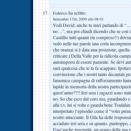
ha scritto:
Federico
Settembre 17th, 2009 alle 08:01
Vedi David; anche tu inizi parlando di “
no…”, ma poi chiudi dicendo che se con i
Castillio tutti quanti (tu compreso!!) dovr
vedo nelle tue parole una certa incongrue
che oramai si è data una posizione, quella
criticare i Della Valle per la ridicola cam
autoimporsi di essere paziente. Se devi aut
sarà qualcosa che te la fa scappare. Ipotizz
convinzione che i nostri tanto decantati pr
faraonica campagna di rafforzamento hann
lapide in memoria della nostra partecipazi
quest’anno??!! Ieri sera i ragazzi sono sta
no. So che esco dal coro ma, guardando e
alla t.v, lui si volta e guarda bene Toulalan
interpretato l’episodio come il “voler pren
nostro attaccante. Il Gila ha delle respons
accaduto ieri sera e su quanto, purtroppo, 
Foss’anche ingenuità, un uomo della sua 