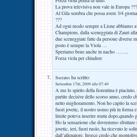
Forza viola prima di tutto.
La prova televisiva non vale in Europa ??
Al Gila sembra che possa avere 3/4 giorn
???
Ad ogni modo sempre a Lione abbiamo avu
Champions, dalla sceneggiata di Zauri alla
due sceneggiate fatte da persone diverse m
posto è sempre la Viola …
Speriamo bene anche in nacho ……..
Forza viola per chiudere
ha scritto:
Socrates
Settembre 17th, 2009 alle 07:40
A me lo spirito della fiorentina è piaciuto,
partite decisive dello scorso anno, credo c
netto miglioramento. Non ho capito la scelt
fuori jovetic, il nostro uomo più in forma e
limite poteva inserire mutu dopo,quando gl
Ho la sensazione che dovremmo sfruttare m
jovetic, ieri, fuori ruolo, ha ricevuto le soli
dall’allenatore. Invece credo che montolivo