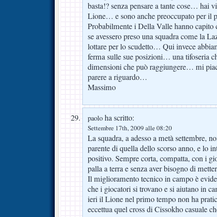
basta!? senza pensare a tante cose… hai vis
Lione… e sono anche preoccupato per i
Probabilmente i Della Valle hanno capito ch
se avessero preso una squadra come la La
lottare per lo scudetto… Qui invece abbi
ferma sulle sue posizioni… una tifoseria c
dimensioni che può raggiungere… mi piac
parere a riguardo…
Massimo
ha scritto:
paolo
Settembre 17th, 2009 alle 08:20
La squadra, a adesso a metà settembre, 
parente di quella dello scorso anno, e lo i
positivo. Sempre corta, compatta, con i gio
palla a terra e senza aver bisogno di metter
Il miglioramento tecnico in campo è evide
che i giocatori si trovano e si aiutano in 
ieri il Lione nel primo tempo non ha pratic
eccettua quel cross di Cissokho casuale che