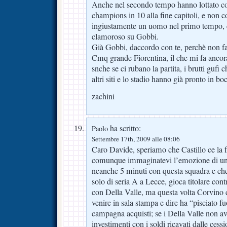
Anche nel secondo tempo hanno lottato c
champions in 10 alla fine capitoli, e non co
ingiustamente un uomo nel primo tempo, ci
clamoroso su Gobbi.
Già Gobbi, daccordo con te, perchè non f
Cmq grande Fiorentina, il che mi fa ancora
snche se ci rubano la partita, i brutti gufi 
altri siti e lo stadio hanno già pronto in b
zachini
ha scritto:
Paolo
Settembre 17th, 2009 alle 08:06
Caro Davide, speriamo che Castillo ce la f
comunque immaginatevi l’emozione di un
neanche 5 minuti con questa squadra e ch
solo di seria A a Lecce, gioca titolare cont
con Della Valle, ma questa volta Corvino d
venire in sala stampa e dire ha “pisciato fu
campagna acquisti; se i Della Valle non a
investimenti con i soldi ricavati dalle ces