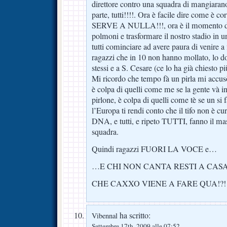
direttore contro una squadra di mangiaran
parte, tutti!!!!. Ora è facile dire come è 
SERVE A NULLA!!!, ora è il momento di al
polmoni e trasformare il nostro stadio in
tutti cominciare ad avere paura di venire a
ragazzi che in 10 non hanno mollato, lo d
stessi e a S. Cesare (ce lo ha già chiesto più
Mi ricordo che tempo fà un pirla mi accus
è colpa di quelli come me se la gente và 
pirlone, è colpa di quelli come tè se un si 
l’Europa ti rendi conto che il tifo non è cur
DNA, e tutti, e ripeto TUTTI, fanno il mas
squadra.
Quindi ragazzi FUORI LA VOCE e…
…E CHI NON CANTA RESTI A CAS
CHE CAXXO VIENE A FARE QUA!?!
ha scritto:
Vibennal
Settembre 17th, 2009 alle 07:52