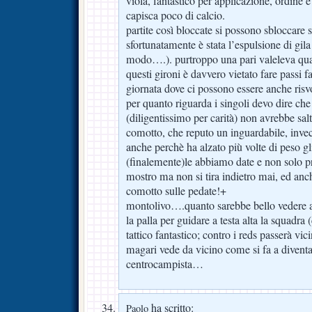
viola, fantastico per applicazione, ordine e
capisca poco di calcio.
partite così bloccate si possono sbloccare
sfortunatamente è stata l’espulsione di gila
modo….). purtroppo una pari valeleva quan
questi gironi è davvero vietato fare passi fa
giornata dove ci possono essere anche risvo
per quanto riguarda i singoli devo dire che
(diligentissimo per carità) non avrebbe sal
comotto, che reputo un inguardabile, invec
anche perchè ha alzato più volte di peso gl
(finalemente)le abbiamo date e non solo p
mostro ma non si tira indietro mai, ed anche
comotto sulle pedate!+
montolivo….quanto sarebbe bello vedere a
la palla per guidare a testa alta la squadra
tattico fantastico; contro i reds passerà vic
magari vede da vicino come si fa a divent
centrocampista…
ha scritto:
Paolo