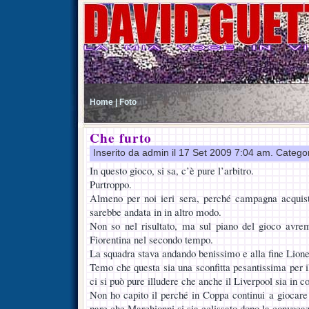
Home |
Foto
Che furto
Inserito da admin il 17 Set 2009 7:04 am. Catego
In questo gioco, si sa, c’è pure l’arbitro.
Purtroppo.
Almeno per noi ieri sera, perché campagna acquist
sarebbe andata in in altro modo.
Non so nel risultato, ma sul piano del gioco avre
Fiorentina nel secondo tempo.
La squadra stava andando benissimo e alla fine Lion
Temo che questa sia una sconfitta pesantissima per i
ci si può pure illudere che anche il Liverpool sia in c
Non ho capito il perché in Coppa continui a giocar
pare che Marchionni si sia eclissato dopo la convoca