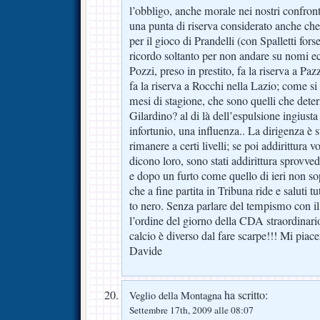
l’obbligo, anche morale nei nostri confronti
una punta di riserva considerato anche che
per il gioco di Prandelli (con Spalletti fors
ricordo soltanto per non andare su nomi ec
Pozzi, preso in prestito, fa la riserva a P
fa la riserva a Rocchi nella Lazio; come si 
mesi di stagione, che sono quelli che det
Gilardino? al di là dell’espulsione ingiust
infortunio, una influenza.. La dirigenza è 
rimanere a certi livelli; se poi addirittura
dicono loro, sono stati addirittura sprovve
e dopo un furto come quello di ieri non 
che a fine partita in Tribuna ride e saluti t
to nero. Senza parlare del tempismo con il
l’ordine del giorno della CDA straordinari
calcio è diverso dal fare scarpe!!! Mi pi
Davide
ha scritto:
Veglio della Montagna
Settembre 17th, 2009 alle 08:07