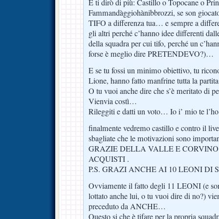
E ti dirò di più: Castillo o Topocane o Pri
Fammandàggiohànibbrozzi, se son giocatori
TIFO a differenza tua… e sempre a dif
gli altri perché c’hanno idee differenti dal
della squadra per cui tifo, perché un c’han
forse è meglio dire PRETENDEVO?)…
E se tu fossi un minimo obiettivo, tu ricono
Lione, hanno fatto manfrine tutta la parti
O tu vuoi anche dire che s’è meritato di p
Vienvia costì…
Rileggiti e datti un voto… Io i’ mio te l’ho
finalmente vedremo castillo e contro il live
sbagliate che le motivazioni sono importa
GRAZIE DELLA VALLE E CORVIN
ACQUISTI .
P.S. GRAZI ANCHE AI 10 LEONI DI
Ovviamente il fatto degli 11 LEONI (e so
lottato anche lui, o tu vuoi dire di no?) v
preceduto da ANCHE…
Questo si che è tifare per la propria squa