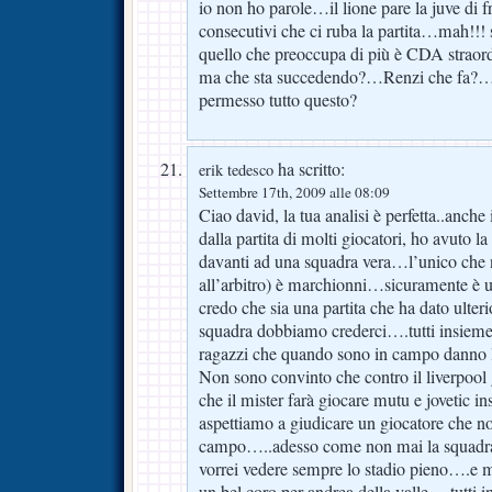
io non ho parole…il lione pare la juve di f
consecutivi che ci ruba la partita…mah!!!
quello che preoccupa di più è CDA straor
ma che sta succedendo?…Renzi che fa?
permesso tutto questo?
ha scritto:
erik tedesco
Settembre 17th, 2009 alle 08:09
Ciao david, la tua analisi è perfetta..anche
dalla partita di molti giocatori, ho avuto l
davanti ad una squadra vera…l’unico che 
all’arbitro) è marchionni…sicuramente è u
credo che sia una partita che ha dato ulter
squadra dobbiamo crederci….tutti insieme
ragazzi che quando sono in campo danno 
Non sono convinto che contro il liverpool g
che il mister farà giocare mutu e joveti
aspettiamo a giudicare un giocatore che n
campo…..adesso come non mai la squadra 
vorrei vedere sempre lo stadio pieno….e m