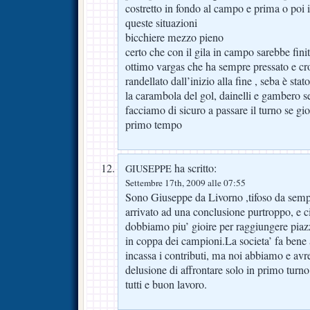
costretto in fondo al campo e prima o poi i
queste situazioni
bicchiere mezzo pieno
certo che con il gila in campo sarebbe fini
ottimo vargas che ha sempre pressato e cr
randellato dall’inizio alla fine , seba è st
la carambola del gol, dainelli e gambero se
facciamo di sicuro a passare il turno se gi
primo tempo
ha scritto:
GIUSEPPE
Settembre 17th, 2009 alle 07:55
Sono Giuseppe da Livorno ,tifoso da sempr
arrivato ad una conclusione purtroppo, e ci
dobbiamo piu’ gioire per raggiungere pi
in coppa dei campioni.La societa’ fa bene 
incassa i contributi, ma noi abbiamo e av
delusione di affrontare solo in primo turn
tutti e buon lavoro.