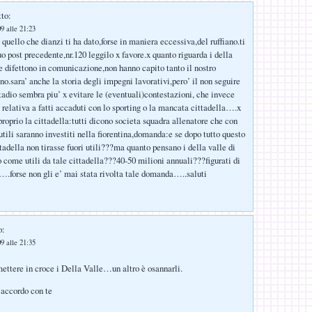
tto:
9 alle 21:23
quello che dianzi ti ha dato,forse in maniera eccessiva,del ruffiano.ti
uo post precedente,nr.120 leggilo x favore.x quanto riguarda i della
 difettono in comunicazione,non hanno capito tanto il nostro
ino.sara’ anche la storia degli impegni lavorativi,pero’ il non seguire
stadio sembra piu’ x evitare le (eventuali)contestazioni, che invece
 relativa a fatti accaduti con lo sporting o la mancata cittadella….x
proprio la cittadella:tutti dicono societa squadra allenatore che con
 utili saranno investiti nella fiorentina,domanda:e se dopo tutto questo
tadella non tirasse fuori utili???ma quanto pensano i della valle di
o come utili da tale cittadella???40-50 milioni annuali???figurati di
….forse non gli e’ mai stata rivolta tale domanda…..saluti
o:
9 alle 21:35
ettere in croce i Della Valle…un altro è osannarli.
’accordo con te