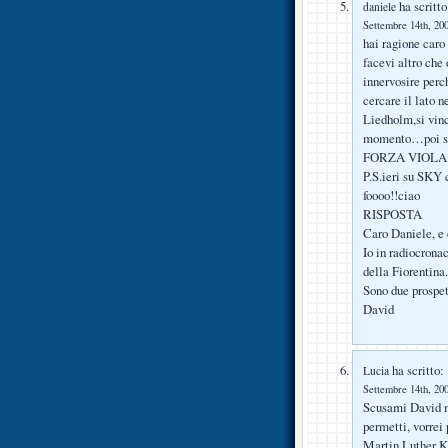
ha scritto
daniele
Settembre 14th, 200
hai ragione caro
facevi altro che
innervosire per
cercare il lato n
Liedholm,si vinc
momento…poi se 
FORZA VIOLA
P.S.ieri su SKY 
foooo!!ciao
RISPOSTA
Caro Daniele, e 
Io in radiocronac
della Fiorentina.
Sono due prospet
David
ha scritto:
Lucia
Settembre 14th, 200
Scusami David ma
permetti, vorrei
Martin Luther 