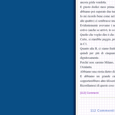
ancora grida vendetta.
E giusto dodici mesi prima
abbiamo poi superato due tur
Io mi ricordo bene come nel 
alle quattro) ci sembrasse una
Evidentemente avevamo i no
estivo (anche se arrivò, lo so
Quello che voglio dire è che a
Certo, si starebbe peggio, 
in C1.
Quanto alla B, ci siamo finit
quindi per più di cinquan
dignitosamente.
Perché non saremo Milano, 
l’Atalanta.
Abbiamo una storia dietro di n
E abbiamo un grande cuo
sopporterebbero altre tifoseri
Ricordiamoci di queste cose 
[112] Commenti
112 Commenti s