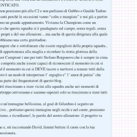
ENTICATO.
 non pensiamo più alla C2 e non parliamo di Gubbio o Gualdo Tadino
nti perchè le occasioni vanno “colte e mangiate” e noi già a partire
amo un grande appuntamento. Viviamo la Champions come un
o che questa squadra si è guadagnata sul campo, senza regali, senza
ti propri e del suo allenatore…ma anche di questa dirigenza alla quale
bbiamo una certa gratitudine.
ungere che e sottolineare che essere orgogliosi della propria squadra ,
di appartenenza alla maglia e ricordare la storia gloriosa della
suoi Campioni ( uno per tutti Stefano Borgonovo che è sempre in cima
) comporta anche essere capaci di riconoscere il momento in cui si
d il momento in cui si DEVE tacere e mettersi a remare tutti dalla
sto è un modo di interpretare l’ orgoglio e” l’ amor di patria” che
a parte dei frequentatori di questo blog.
tti riusciranno a stare vicini alla squadra anche nei momenti di
urtroppo arriveranno e saranno superati solo se riusciremo a stare tutti
to un’immagine bellissima, al goal di Gilardino è seguito un
ttivo…portiamo questa immagine negli occhi e nel cuore, pensiamo
iamo, e ricordiamo!, le parole del nostro allenatore: il progetto va
ne e, mi raccomando David, fammi battere il cuore con la tua
assionata.