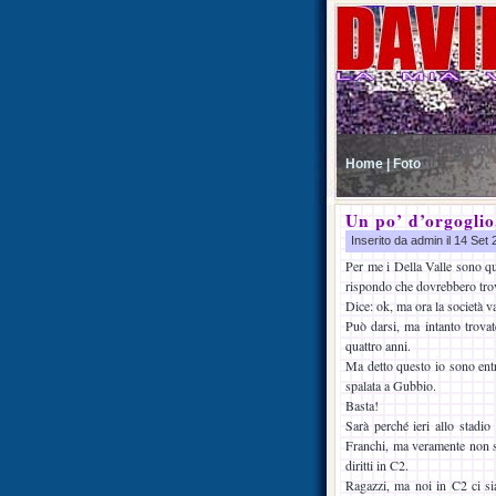
Home |
Foto
Un po’ d’orgoglio
Inserito da admin il 14 Set
Per me i Della Valle sono qu
rispondo che dovrebbero trov
Dice: ok, ma ora la società v
Può darsi, ma intanto trovat
quattro anni.
Ma detto questo io sono entr
spalata a Gubbio.
Basta!
Sarà perché ieri allo stadio
Franchi, ma veramente non se
diritti in C2.
Ragazzi, ma noi in C2 ci si