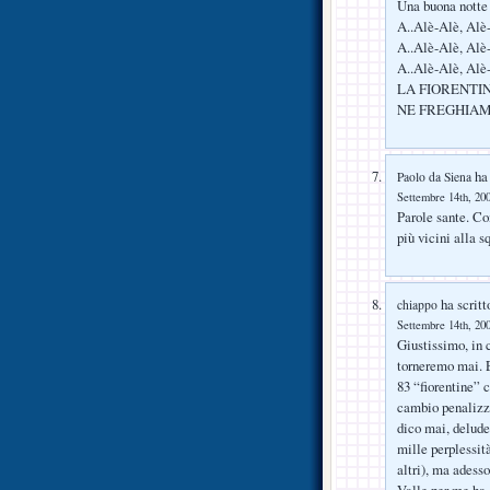
Una buona notte v
A..Alè-Alè, Al
A..Alè-Alè, Al
A..Alè-Alè, Al
LA FIORENTI
NE FREGHIAM
ha 
Paolo da Siena
Settembre 14th, 200
Parole sante. Co
più vicini alla s
ha scritt
chiappo
Settembre 14th, 200
Giustissimo, in 
torneremo mai. E’
83 “fiorentine” c
cambio penalizze
dico mai, delude
mille perplessità
altri), ma adesso
Valle per me ha 