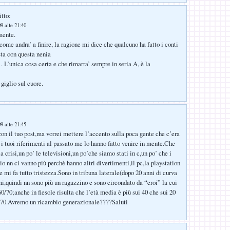
itto:
9 alle 21:40
mente.
ome andra’ a finire, la ragione mi dice che qualcuno ha fatto i conti
sta con questa nenia
. L’unica cosa certa e che rimarra’ sempre in seria A, è la
 giglio sul cuore.
9 alle 21:45
on il tuo post,ma vorrei mettere l’accento sulla poca gente che c’era
e i tuoi riferimenti al passato me lo hanno fatto venire in mente.Che
la crisi,un po’ le televisioni,un po’che siamo stati in c,un po’ che i
io nn ci vanno più perchè hanno altri divertimenti,il pc,la playstation
 mi fa tutto tristezza.Sono in tribuna laterale(dopo 20 anni di curva
ni,quindi nn sono più un ragazzino e sono circondato da “eroi” la cui
0/70;anche in fiesole risulta che l’età media è più sui 40 che sui 20
 70.Avremo un ricambio generazionale????Saluti