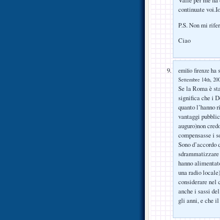
continuate voi.Io
P.S. Non mi rife
Ciao
ha s
emilio firenze
Settembre 14th, 200
Se la Roma è sta
significa che i 
quanto l’hanno ri
vantaggi pubblic
auguro)non credo
compensasse i so
Sono d’accordo q
sdrammatizzare da
hanno alimentato
una radio locale
considerare nel 
anche i sassi de
gli anni, e che i