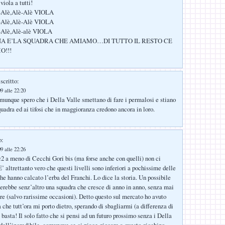
iola a tutti!
è-Alè,Alè-Alè VIOLA
è-Alè,Alè-Alè VIOLA
è-Alè,Alè-alè VIOLA
NA E’LA SQUADRA CHE AMIAMO…DI TUTTO IL RESTO CE
O!!!
scritto:
9 alle 22:20
munque spero che i Della Valle smettano di fare i permalosi e stiano
quadra ed ai tifosi che in maggioranza credono ancora in loro.
o:
9 alle 22:26
c2 a meno di Cecchi Gori bis (ma forse anche con quelli) non ci
 altrettanto vero che questi livelli sono inferiori a pochissime delle
he hanno calcato l’erba del Franchi. Lo dice la storia. Un possibile
rebbe senz’altro una squadra che cresce di anno in anno, senza mai
re (salvo rarissime occasioni). Detto questo sul mercato ho avuto
 che tutt’ora mi porto dietro, sperando di sbagliarmi (a differenza di
 basta! Il solo fatto che si pensi ad un futuro prossimo senza i Della
dell’incredibile, comunque se ci piace giocare a questo giochino