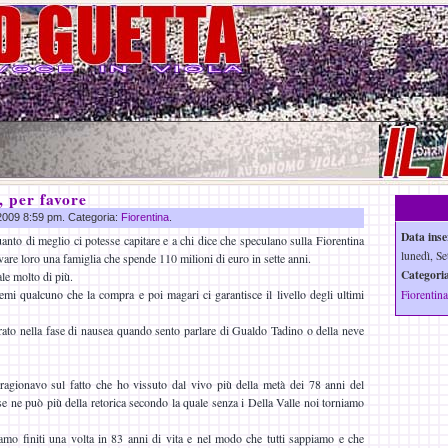
, per favore
 2009 8:59 pm. Categoria:
Fiorentina
.
Data inse
anto di meglio ci potesse capitare e a chi dice che speculano sulla Fiorentina
lunedì, Se
are loro una famiglia che spende 110 milioni di euro in sette anni.
Categoria
ale molto di più.
emi qualcuno che la compra e poi magari ci garantisce il livello degli ultimi
Fiorentina
ato nella fase di nausea quando sento parlare di Gualdo Tadino o della neve
 ragionavo sul fatto che ho vissuto dal vivo più della metà dei 78 anni del
 ne può più della retorica secondo la quale senza i Della Valle noi torniamo
amo finiti una volta in 83 anni di vita e nel modo che tutti sappiamo e che