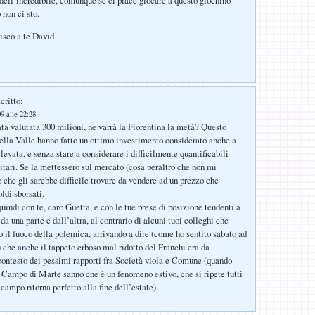
 non ci sto.
risco a te David
critto:
9 alle 22:28
ta valutata 300 milioni, ne varrà la Fiorentina la metà? Questo
Della Valle hanno fatto un ottimo investimento considerato anche a
levata, e senza stare a considerare i difficilmente quantificabili
itari. Se la mettessero sul mercato (cosa peraltro che non mi
 che gli sarebbe difficile trovare da vendere ad un prezzo che
ldi sborsati.
uindi con te, caro Guetta, e con le tue prese di posizione tendenti a
 una parte e dall’altra, al contrario di alcuni tuoi colleghi che
 il fuoco della polemica, arrivando a dire (come ho sentito sabato ad
) che anche il tappeto erboso mal ridotto del Franchi era da
contesto dei pessimi rapporti fra Società viola e Comune (quando
l Campo di Marte sanno che è un fenomeno estivo, che si ripete tutti
l campo ritorna perfetto alla fine dell’estate).