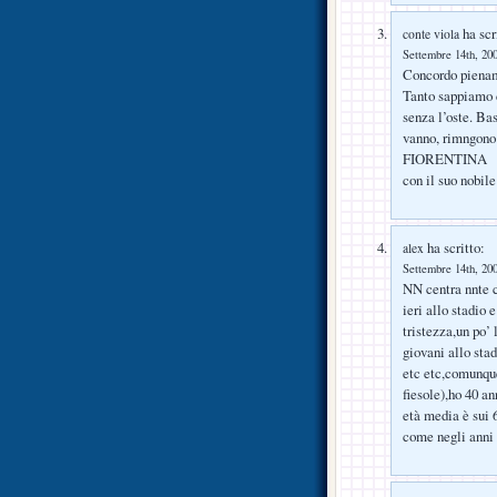
ha scr
conte viola
Settembre 14th, 200
Concordo piena
Tanto sappiamo c
senza l’oste. Ba
vanno, rimngono 
FIORENTINA
con il suo nobile
ha scritto:
alex
Settembre 14th, 200
NN centra nnte c
ieri allo stadio 
tristezza,un po’ 
giovani allo stad
etc etc,comunque
fiesole),ho 40 an
età media è sui 6
come negli anni