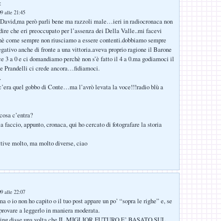
:
9 alle 21:45
 David,ma però parli bene ma razzoli male…ieri in radiocronaca non
 dire che eri preoccupato per l’assenza dei Della Valle..mi facevi
chè come sempre non riusciamo a essere contenti.dobbiamo sempre
egativo anche di fronte a una vittoria.aveva proprio ragione il Barone
e 3 a 0 e ci domandiamo perchè non s’è fatto il 4 a 0.ma godiamoci il
Prandelli ci crede ancora…fidiamoci.
.
c’era quel gobbo di Conte…ma l’avrò levata la voce!!!radio blù a
cosa c’entra?
a faccio, appunto, cronaca, qui ho cercato di fotografare la storia
tive molto, ma molto diverse, ciao
9 alle 22:07
 o io non ho capito o il tuo post appare un po’ “sopra le righe” e, se
 provare a leggerlo in maniera moderata.
King disse una volta che IL MIGLIOR FUTURO E’ BASATO SUL