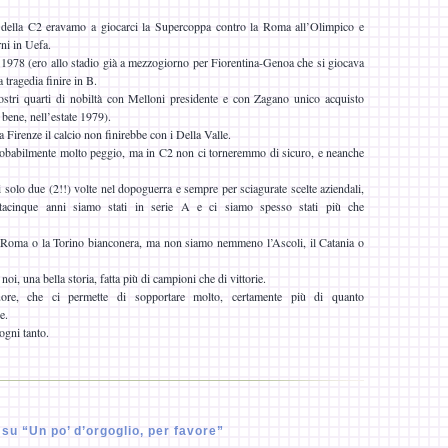
 della C2 eravamo a giocarci la Supercoppa contro la Roma all’Olimpico e
ni in Uefa.
1978 (ero allo stadio già a mezzogiorno per Fiorentina-Genoa che si giocava
 tragedia finire in B.
stri quarti di nobiltà con Melloni presidente e con Zagano unico acquisto
 bene, nell’estate 1979).
 Firenze il calcio non finirebbe con i Della Valle.
probabilmente molto peggio, ma in C2 non ci torneremmo di sicuro, e neanche
i solo due (2!!) volte nel dopoguerra e sempre per sciagurate scelte aziendali,
tacinque anni siamo stati in serie A e ci siamo spesso stati più che
Roma o la Torino bianconera, ma non siamo nemmeno l’Ascoli, il Catania o
oi, una bella storia, fatta più di campioni che di vittorie.
re, che ci permette di sopportare molto, certamente più di quanto
e.
ogni tanto.
u “Un po’ d’orgoglio, per favore”