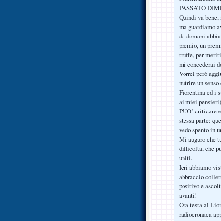
PASSATO DIM
Quindi va bene,
ma guardiamo ava
da domani abbi
premio, un premi
truffe, per meri
mi concederai do
Vorrei però aggi
nutrire un senso 
Fiorentina ed i 
ai miei pensieri
PUO’ criticare e
stessa parte: que
vedo spento in un
Mi auguro che tu
difficoltà, che p
uniti.
Ieri abbiamo vis
abbraccio colle
positivo e ascolt
avanti!
Ora testa al Lio
radiocronaca app