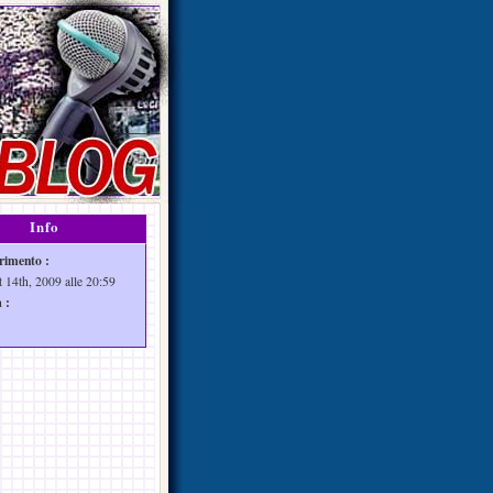
Info
rimento :
t 14th, 2009 alle 20:59
 :