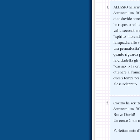
ha scri
ALESSIO
Settembre 14th, 200
ciao davide sono 
ho risposto nel t
valle secondo me
“spirito” fiorent
la squadra allo 
una permalosita’
quanto riguarda 
la cittadella gli
“casino” x la cit
ottenere all’ann
questi tempi poi
alessiodaprato
ha scritt
Cosimo
Settembre 14th, 200
Bravo David!
Un conto è non m
Perfettamente d