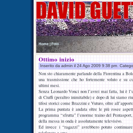
Home |
Foto
Ottimo inizio
Inserito da admin il 24 Ago 2009 9:38 pm. Catego
Non sto chiaramente parlando della Fiorentina a Bol
una trasmissione che ho fortemente voluto e su cu
ultimi mesi.
Senza Leonardo Vonci non l’avrei mai fatta, lui è l’
di Ciuffi (peraltro inimitabile) e dopo di lui siamo ri
tifosi storici come Brazzini e Vuturo, oltre all’apport
La prima puntata è andata oltre le più rosee aspett
programma “sfrutta” l’enorme traino del Pentasport, è
della messa in onda è assolutamente televisivo.
Ed invece i “ragazzi” avrebbero potuto continuare
telefonate e sms.