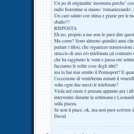
Un po di originalita’ insomma perche’ cosi’
radio fiorentine si stanno ‘romanizzando’, i
Un caro saluto con stima e grazie per le t
sballo!!!
RISPOSTA
Eh no, proprio a me non lo puoi dire quest
Ma come? Sono almeno quindici anni che 
parlare i tifosi, che organizzo trasmission
straccio di sms e/o telefonata (al contrario
che ha raggiunto le venti e passa ore settim
facciamo le solite cose degli altri?
ma lo hai mai sentito il Pentasport? E qu
l’eccezione di venti/trenta minuti il vener
volta ogni due mesi) le telefonate?
Viola nel cuore è pensata appunto per i ti
intervenire durante la settimana e Leonard
sulla piazza.
Se non ti piace, ok, ma non puoi scrivere i
David