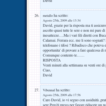
David
ha scritto:
metallo
Agosto 25th, 2009 alle 13:34
David, grazie per la risposta ma ti assicuro
ascolto quasi tutte le sere e non mi pare di 
inesattezze….Ma i vari fili diretti con Bucc
Calamai. Ferrara ecc. me li sono sognati?
telefonano i tifosi ? Ribadisco che poteva
opportunita’ di provare a fare qualcosa di 
Comunque contento te……
RISPOSTA
Venti minuti alla settimana su venti ore d
Ciao,
David
ha scritto:
Vibennal
Agosto 25th, 2009 alle 17:56
Caro David, io vi seguo con assiduità ,prat
sere.Pero’ti prego,per favore,riducete un p