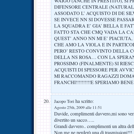
WAIGO (ANCHE IN PRESTITO), SI
DIFENSORE CENTRALE (NATURAL
ASSODATO L’ ACQUISTO DI DE SIL
SE INVECE NN SI DOVESSE PASSAR
LA SQUADRA E’ GIA’ BELLA E FA
FATTO STA CHE CMQ VADA LA CA
QUEST’ ANNO NN MI E’ PIACIUTA
CHE AMO LA VIOLA E IN PARTICO
PERO’ RESTO CONVINTO DELLA C
DELLA NS ROSA… CON LA SPERA
PROSSIMO (FINALMENTE) SI RIESC
ACQUISTI DI SPESSORE PER AVVI
MI RACCOMANDO RAGAZZI DOMAN
FRANCHI!!!!!!!!!!E SPERIAMO BENE
ha scritto:
Jacopo Tori
Agosto 25th, 2009 alle 11:51
Davide, complimenti davvero,mi sono ver
divertito un sacco…..
Grandi davvero.. complimenti un altra del
Non me ne perderò una di trasmissioni!!!