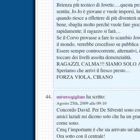
Brienza più tecnico di Jovetic….questa pr
sentita; Jo-Jo è giovane e vuole imporsi, lu
quando riesce a riflettere di più diventerà 
bene, sbaglia molto perché vuole fare gioca
rapidamente; il ragazzo si farà…
Se il Corvo provasse a fare lo scambio Jov
il mondo, verrebbe crocefisso su pubblica 
Essere sempre controcorrente, alternativi, è 
toccare dei livelli assolta demenzialità.
RAGAZZI, CALMA!!! SIAMO SOLO AL
Speriamo che arrivi il fresco presto…
FORZA VIOLA, CIRANO
ha scritto:
universogigliato
Agosto 25th, 2009 alle 09:10
Concordo David. Per De Silvestri sono co
amici laziali mi dicono solo che ha un gran
come sono.
Cmq l’importante è che sia arrivato un’alt
Ora sotto con il centrale!