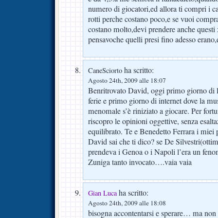
numero di giocatori,ed allora ti compri i cast
rotti perche costano poco,e se vuoi compra
costano molto,devi prendere anche questi 
pensavoche quelli presi fino adesso erano,
ha scritto:
CaneSciorto
Agosto 24th, 2009 alle 18:07
Benritrovato David, oggi primo giorno di 
ferie e primo giorno di internet dove la mu
menomale s’è riniziato a giocare. Per fortu
riscopro le opinioni oggettive, senza esalt
equilibrato. Te e Benedetto Ferrara i miei 
David sai che ti dico? se De Silvestri(otti
prendeva i Genoa o i Napoli l’era un fe
Zuniga tanto invocato….vaia vaia
ha scritto:
Gian Luca
Agosto 24th, 2009 alle 18:08
bisogna accontentarsi e sperare… ma non s