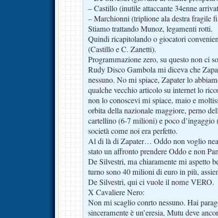
– Castillo (inutile attaccante 34enne arrivat
– Marchionni (triplione ala destra fragile f
Stiamo trattando Munoz, legamenti rotti.
Quindi ricapitolando o giocatori convenient
(Castillo e C. Zanetti).
Programmazione zero, su questo non ci s
Rudy Disco Gambola mi diceva che Zapat
nessuno. No mi spiace, Zapater lo abbiamo 
qualche vecchio articolo su internet lo ricor
non lo conoscevi mi spiace, maio e moltiss
orbita della nazionale maggiore, perno del
cartellino (6-7 milioni) e poco d’ingaggio (
società come noi era perfetto.
Al di là di Zapater… Oddo non voglio nea
stato un affronto prendere Oddo e non Pan
De Silvestri, ma chiaramente mi aspetto be
turno sono 40 milioni di euro in più, assie
De Silvestri, qui ci vuole il nome VERO.
X Cavaliere Nero:
Non mi scaglio conrto nessuno. Hai parag
sinceramente è un’eresia, Mutu deve anco