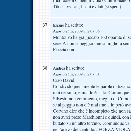
(ricordate il Chiellini viola? Confrontatelo
Tifosi avvisati, fischi evitati (si spera).
ha scritto:
tiziano
Agosto 25th, 2009 alle 07:06
Montolivo ha già giocato 160 opartite di s
serie A non si peggiora né si migliora sem
Piaccia o no.
ha scritto:
Andrea
Agosto 25th, 2009 alle 07:31
Ciao David.
Condivido pienamente le parole di tiziano
mai nessuno, e mai lo è stato. Comunque s
Silvestri non commento, meglio di Comott
se al peggio non c’è mai fine…io però avre
Corvino dice che è incompleto xkè non sa f
non avrei preso Marchionni e quindi, con
buttato su un altro terzino…comunque va 
nell’arrivo del centrale…FORZA VIOLA!