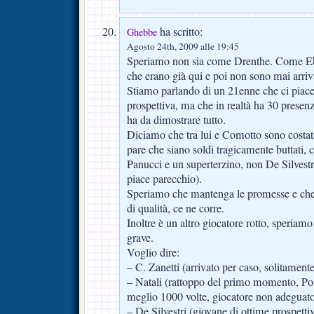
ha scritto:
Ghebbe
Agosto 24th, 2009 alle 19:45
Speriamo non sia come Drenthe. Come Ebou
che erano già qui e poi non sono mai arriva
Stiamo parlando di un 21enne che ci piace 
prospettiva, ma che in realtà ha 30 presen
ha da dimostrare tutto.
Diciamo che tra lui e Comotto sono costat
pare che siano soldi tragicamente buttati,
Panucci e un superterzino, non De Silves
piace parecchio).
Speriamo che mantenga le promesse e che ar
di qualità, ce ne corre.
Inoltre è un altro giocatore rotto, speriam
grave.
Voglio dire:
– C. Zanetti (arrivato per caso, solitamente
– Natali (rattoppo del primo momento, Po
meglio 1000 volte, giocatore non adeguat
– De Silvestri (giovane di ottime prospetti