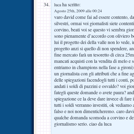
ha scritto:
luca
Agosto 25th, 2009 alle 00:24
varo david come fai ad essere contento, d
silvestri, ormai voi giornalisti siete content
corvino, beati voi se questo vi sembra gi
sono pienamente d’accordo con oliviero bea
lui il progetto dei della valle non lo vede, 
progetto anzi si quello di non spendere, a
fine mercato farà un tesoretto di circa 25m
mancati acquisti con la vendita di melo e 
entriamo in champions nella fase a gironi
un giornalista con gli attributi che a fine 
delle spiegazioni facendogli tutti i conti, 
andati i soldi di pazzini e osvaldo? voi gior
fategli queste domande o avete paura? and
spiegazione ce la deve dare invece di fare 
tutti i soldi verranno investiti, ok vediamo
falso e noi non dimenticheremo. caro davi
qualche domanda scomoda a corvino e dell
giornalismo serio. ciao da luca