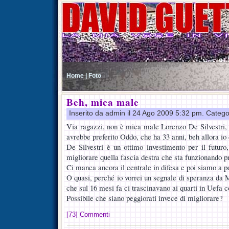
Home |
Foto
Beh, mica male
Inserito da admin il 24 Ago 2009 5:32 pm. Catego
Via ragazzi, non è mica male Lorenzo De Silvestri,
avrebbe preferito Oddo, che ha 33 anni, beh allora io
De Silvestri è un ottimo investimento per il futur
migliorare quella fascia destra che sta funzionando p
Ci manca ancora il centrale in difesa e poi siamo a p
O quasi, perché io vorrei un segnale di speranza da
che sul 16 mesi fa ci trascinavano ai quarti in Uefa co
Possibile che siano peggiorati invece di migliorare?
[73] Commenti