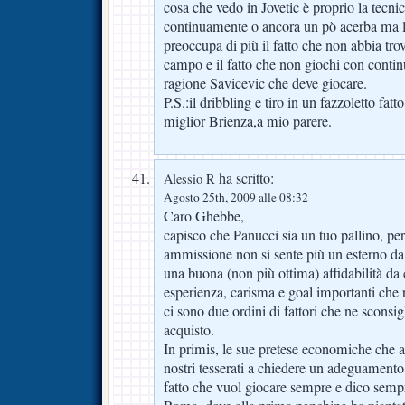
cosa che vedo in Jovetic è proprio la tecni
continuamente o ancora un pò acerba ma 
preoccupa di più il fatto che non abbia tro
campo e il fatto che non giochi con continu
ragione Savicevic che deve giocare.
P.S.:il dribbling e tiro in un fazzoletto fa
miglior Brienza,a mio parere.
ha scritto:
Alessio R
Agosto 25th, 2009 alle 08:32
Caro Ghebbe,
capisco che Panucci sia un tuo pallino, per
ammissione non si sente più un esterno da 
una buona (non più ottima) affidabilità da 
esperienza, carisma e goal importanti che
ci sono due ordini di fattori che ne sconsi
acquisto.
In primis, le sue pretese economiche che a
nostri tesserati a chiedere un adeguamento 
fatto che vuol giocare sempre e dico sempre