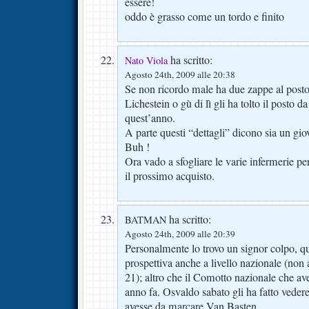
essere!
oddo è grasso come un tordo e finito
ha scritto:
Nato Viola
Agosto 24th, 2009 alle 20:38
Se non ricordo male ha due zappe al post
Lichestein o gù di lì gli ha tolto il posto da 
quest’anno.
A parte questi “dettagli” dicono sia un gio
Buh !
Ora vado a sfogliare le varie infermerie per
il prossimo acquisto.
ha scritto:
BATMAN
Agosto 24th, 2009 alle 20:39
Personalmente lo trovo un signor colpo, qu
prospettiva anche a livello nazionale (non a
21); altro che il Comotto nazionale che a
anno fa. Osvaldo sabato gli ha fatto vedere
avesse da marcare Van Basten.