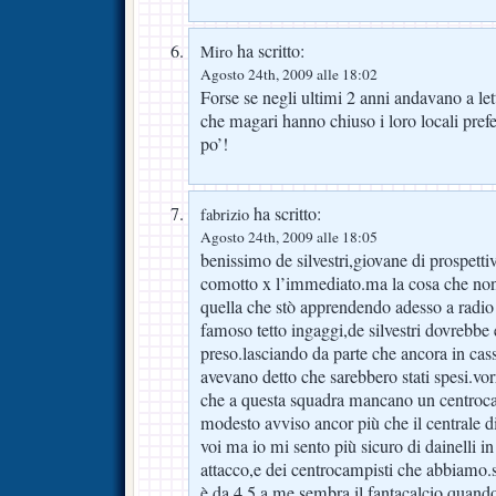
ha scritto:
Miro
Agosto 24th, 2009 alle 18:02
Forse se negli ultimi 2 anni andavano a le
che magari hanno chiuso i loro locali prefe
po’!
ha scritto:
fabrizio
Agosto 24th, 2009 alle 18:05
benissimo de silvestri,giovane di prospett
comotto x l’immediato.ma la cosa che non 
quella che stò apprendendo adesso a radio 
famoso tetto ingaggi,de silvestri dovrebbe 
preso.lasciando da parte che ancora in cassa
avevano detto che sarebbero stati spesi.vor
che a questa squadra mancano un centroc
modesto avviso ancor più che il centrale d
voi ma io mi sento più sicuro di dainelli in 
attacco,e dei centrocampisti che abbiamo.
è da 4,5.a me sembra il fantacalcio,quand