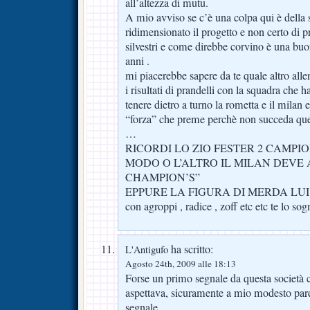
all’altezza di mutu.
A mio avviso se c’è una colpa qui è della 
ridimensionato il progetto e non certo di p
silvestri e come direbbe corvino è una buo
anni .
mi piacerebbe sapere da te quale altro all
i risultati di prandelli con la squadra che h
tenere dietro a turno la rometta e il milan e
“forza” che preme perchè non succeda ques
…
RICORDI LO ZIO FESTER 2 CAMPION
MODO O L’ALTRO IL MILAN DEVE
CHAMPION’S”
EPPURE LA FIGURA DI MERDA LUI
con agroppi , radice , zoff etc etc te lo sog
ha scritto:
L'Antigufo
Agosto 24th, 2009 alle 18:13
Forse un primo segnale da questa società ch
aspettava, sicuramente a mio modesto pa
segnale…