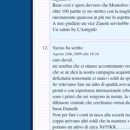
Bene così e spero davvero che Montolivo s
oltre 100 partite (e sto stretto) con la magl
onestamente qualcosa in più me lo aspett
A mio giudizio un vice Zanetti servirebb
Un saluto by L’Antigufo
ha scritto:
Turrins
Agosto 24th, 2009 alle 18:24
caro david,
mi sembra che ci stiamo accontentanto ve
che se ne dica la nostra campagna acquist
deficitaria nonostante ci siano i soldi da s
Se volevamo fare un salto di qualità avev
pronti e con esperienza internazionele (eb
sono i primi che mi vengono in mente, la st
difensore centrale che cerchiamo ormai da
buon Dainelli.
Non per fare i conti in tasca alla società m
coppa arrivano altri soldi che in maniera
portano un attivo di circa 30/35K