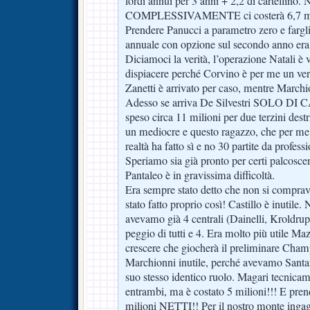
lordi annui per 3 anni + 2,2 di cartellino. N
COMPLESSIVAMENTE ci costerà 6,7 mili
Prendere Panucci a parametro zero e fargli
annuale con opzione sul secondo anno era
Diciamoci la verità, l’operazione Natali è 
dispiacere perché Corvino è per me un ver
Zanetti è arrivato per caso, mentre March
Adesso se arriva De Silvestri SOLO D
speso circa 11 milioni per due terzini dest
un mediocre e questo ragazzo, che per me 
realtà ha fatto sì e no 30 partite da profes
Speriamo sia già pronto per certi palcoscen
Pantaleo è in gravissima difficoltà.
Era sempre stato detto che non si comprava
stato fatto proprio così! Castillo è inutile. 
avevamo già 4 centrali (Dainelli, Kroldru
peggio di tutti e 4. Era molto più utile Ma
crescere che giocherà il preliminare Cham
Marchionni inutile, perché avevamo Santa
suo stesso identico ruolo. Magari tecnicam
entrambi, ma è costato 5 milioni!!! E pren
milioni NETTI!! Per il nostro monte ingagg