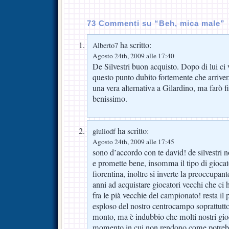
73 Commenti su “Beh, mica male”
ha scritto:
Alberto7
Agosto 24th, 2009 alle 17:40
De Silvestri buon acquisto. Dopo di lui ci 
questo punto dubito fortemente che arriver
una vera alternativa a Gilardino, ma farò f
benissimo.
ha scritto:
giuliodf
Agosto 24th, 2009 alle 17:45
sono d’accordo con te david! de silvestri 
e promette bene, insomma il tipo di giocat
fiorentina, inoltre si inverte la preoccupan
anni ad acquistare giocatori vecchi che ci 
fra le pià vecchie del campionato! resta 
esploso del nostro centrocampo soprattutto
monto, ma è indubbio che molti nostri gioc
momento in cui non rendono come potrebbe