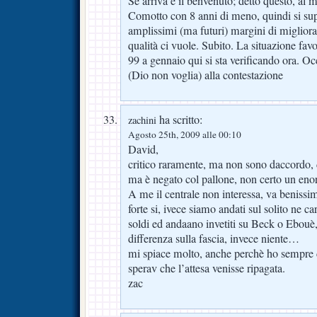
Se arriva è il benvenuto; detto questo, al
Comotto con 8 anni di meno, quindi si sup
amplissimi (ma futuri) margini di migliora
qualità ci vuole. Subito. La situazione favo
99 a gennaio qui si sta verificando ora. Oc
(Dio non voglia) alla contestazione
ha scritto:
zachini
Agosto 25th, 2009 alle 00:10
David,
critico raramente, ma non sono daccordo, d
ma è negato col pallone, non certo un eno
A me il centrale non interessa, va beniss
forte si, ivece siamo andati sul solito ne 
soldi ed andaano invetiti su Beck o Ebouè,
differenza sulla fascia, invece niente…
mi spiace molto, anche perchè ho sempre di
sperav che l’attesa venisse ripagata.
zac