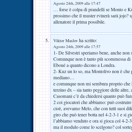
Agosto 24th, 2009 alle 17:47
… forse è colpa di prandelli se Monto e Kuz
prossimo che il muster rvinerà sarà jojo?
allenatore il prima possibile.
ha scritto:
Viktor Maslov
Agosto 24th, 2009 alle 17:57
1- De Silvestri speriamo bene, anche non su
Comunque non è tanto più scommessa di
Eboué a quanto dicono a Londra.
2- Kuz un lo so, ma Montolivo non è che 
mediano…
e comunque non mi sembnra proprio che l
terzino dx – sia tanto peggiore delle altre, 
Casomani c’è da chiedersi quanto può fu
2 coi giocatori che abbiamo: può costruire 
cioè, avevamo Melo, che con tutti suoi dife
giro che può tener botta nel 4-2-3-1 e si 
l’abbiamo venduto e ora si gioca col 4-2
ma il modulo come lo scelgono? col sorteg