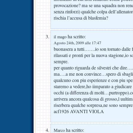
provocazione? ma se una squadra non re
senza rinforzi) qualche colpa dell’allenato
rischia l’accusa di blasfemia?
ha scritto:
il mago
Agosto 24th, 2009 alle 17:47
buonasera a tutti…….io son tornato dalle f
rilassati e pronti per la nuova stagione,i
sempre.
per quanto riguarda de silvestri che dire…
ma….a me non convince…spero di sbagliar
qualcuno con piu esperienze e con piu spes
staremo a vedere,ho iimparato a giudicare 
occhi (a differenza di molti…purtroppo
arrivera ancora qualcosa di grosso,l uulti
riserbera qualche sorpresa,ne sono sempr
acf1926 AVANTI VIOLA
ha scritto:
Marco