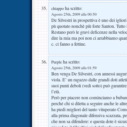
ha scritto:
chiappo
Agosto 25th, 2009 alle 00:50
De Silvestri in prospettiva è uno dei igliori 
pù quotato nonchè più forte Santon. Tutto il
Restano però le gravi deficenze nella veloc
dire la mia ma poi non ci arrabbiamo quan
c. ci fanno a fettine.
ha scritto:
Purple
Agosto 25th, 2009 alle 01:59
Ben venga De Silvestri, con annessi auguri
viola. E’ un ragazzo dalle grandi doti atlet
suoi punti deboli (vedi sotto) può garantire
l’età.
Però per piacere non cominciamo a bubare 
perché chi si diletta a seguire anche le alt
ha piedi migliori del tanto vituperato Com
alla prima diagonale difensiva scazzata, p
che non sa difendere: e questa dote è sicu