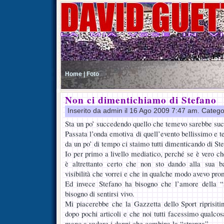
Home |
Foto
Non ci dimentichiamo di Stefano
Inserito da admin il 16 Ago 2009 7:47 am. Catego
Sta un po’ succedendo quello che temevo sarebbe suc
Passata l’onda emotiva di quell’evento bellissimo e ter
da un po’ di tempo ci staimo tutti dimenticando di St
Io per primo a livello mediatico, perché se è vero ch
è altrettanto certo che non sto dando alla sua ba
visibilità che vorrei e che in qualche modo avevo pro
Ed invece Stefano ha bisogno che l’amore della “
bisogno di sentirsi vivo.
Mi piacerebbe che la Gazzetta dello Sport riprisiti
dopo pochi articoli e che noi tutti facessimo qualco
mano a vedere i danni che combina la “stronza”.