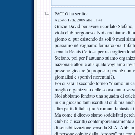
ha scritto:
PAOLO
Agosto 17th, 2009 alle 11:41
Grazie David per avere ricordato Stefano, 
viola club borgonovo. Noi cerchiamo di far
giorno e, pur esistendo da soli 9 mesi sia
possiamo nè vogliamo fermarci ora. Infatt
cena la Relais Certosa per raccogliere fon
Stefano, poi per l’autunno stiamo organiz
nazionale attori e alla quale vogliamo invi
possono giocare (a proposito perchè non ve
giornalisti e sportivi fiorentini?).
Poi ci sarà il secondo torneo “diamo un c
meglio organizzato delle scorso anno verso
Noi abbiamo fondato una squadra di calci
in cui giocano tanti iscritti al club ma an
altre parti di Italia (tra 5 romani fantastic
Ma come ti dicevo siamo soddisfatti perc
club (215 iscritti) contemporeaneamente all
di sensibilizzazione verso la SLA. Abbia
di persone colpite dalla “stronza” ma con 