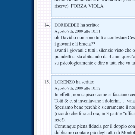
riserve). FORZA VIOLA
ha scritto:
DORIBEDEE
Agosto 9th, 2009 alle 10:31
oh David o non sono tutti a contestare Ces
i giovani e li brucia??
avanti i giovani e tutti i silenzio visto che 
prandelli ci sta abituando da 4 anni quest’
su psicologicamente e dire a tutti che va t
ha scritto:
LORENZO
Agosto 9th, 2009 alle 10:32
In effetti, non capisco come si facciano 
Totti & c. si inventavano i dolorini…. vaia
Speriamo bene perchè è sicuramente il no
(ricordo che fino ad ora, in 3 partite “uffi
rete!).
Comunque piena fiducia per il doppio conf
dobbiamo contare più degli altri di Monto