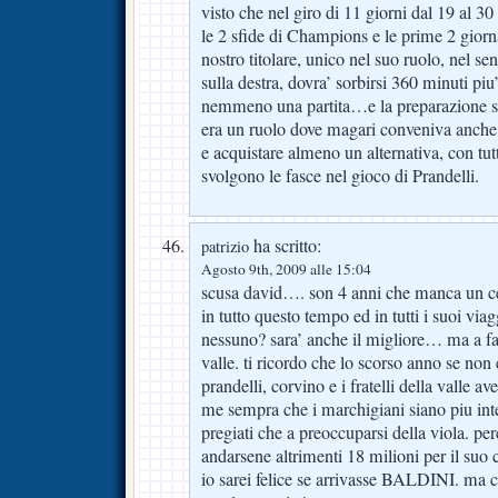
visto che nel giro di 11 giorni dal 19 al 3
le 2 sfide di Champions e le prime 2 giorn
nostro titolare, unico nel suo ruolo, nel s
sulla destra, dovra’ sorbirsi 360 minuti piu
nemmeno una partita…e la preparazione s
era un ruolo dove magari conveniva anche 
e acquistare almeno un alternativa, con tu
svolgono le fasce nel gioco di Prandelli.
ha scritto:
patrizio
Agosto 9th, 2009 alle 15:04
scusa david…. son 4 anni che manca un cen
in tutto questo tempo ed in tutti i suoi vi
nessuno? sara’ anche il migliore… ma a fare
valle. ti ricordo che lo scorso anno se non
prandelli, corvino e i fratelli della valle 
me sempra che i marchigiani siano piu inte
pregiati che a preoccuparsi della viola. pe
andarsene altrimenti 18 milioni per il suo 
io sarei felice se arrivasse BALDINI. ma c