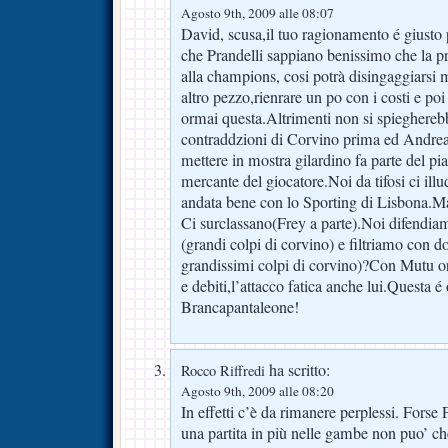
Agosto 9th, 2009 alle 08:07
David, scusa,il tuo ragionamento é giusto 
che Prandelli sappiano benissimo che la p
alla champions, cosi potrà disingaggiarsi 
altro pezzo,rienrare un po con i costi e po
ormai questa.Altrimenti non si spieghereb
contraddzioni di Corvino prima ed Andrea
mettere in mostra gilardino fa parte del pi
mercante del giocatore.Noi da tifosi ci ill
andata bene con lo Sporting di Lisbona.Ma
Ci surclassano(Frey a parte).Noi difendia
(grandi colpi di corvino) e filtriamo con d
grandissimi colpi di corvino)?Con Mutu orm
e debiti,l’attacco fatica anche lui.Questa 
Brancapantaleone!
ha scritto:
Rocco Riffredi
Agosto 9th, 2009 alle 08:20
In effetti c’è da rimanere perplessi. Forse
una partita in più nelle gambe non puo’ che