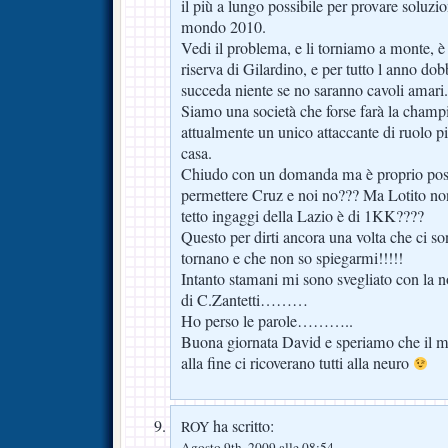
il più a lungo possibile per provare soluzio
mondo 2010.
Vedi il problema, e li torniamo a monte,
riserva di Gilardino, e per tutto l anno d
succeda niente se no saranno cavoli amari.
Siamo una società che forse farà la champ
attualmente un unico attaccante di ruolo p
casa.
Chiudo con un domanda ma è proprio possi
permettere Cruz e noi no??? Ma Lotito non
tetto ingaggi della Lazio è di 1KK????
Questo per dirti ancora una volta che ci s
tornano e che non so spiegarmi!!!!!
Intanto stamani mi sono svegliato con la n
di C.Zantetti………
Ho perso le parole………..
Buona giornata David e speriamo che il me
alla fine ci ricoverano tutti alla neuro
ha scritto:
ROY
Agosto 9th, 2009 alle 08:54