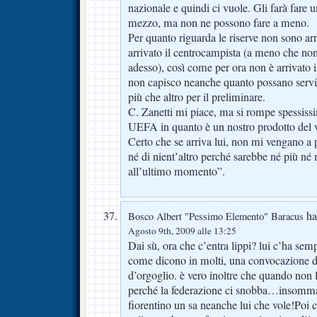
nazionale e quindi ci vuole. Gli farà fare
mezzo, ma non ne possono fare a meno.
Per quanto riguarda le riserve non sono ar
arrivato il centrocampista (a meno che non
adesso), così come per ora non è arrivato 
non capisco neanche quanto possano servi
più che altro per il preliminare.
C. Zanetti mi piace, ma si rompe spessissim
UEFA in quanto è un nostro prodotto del v
Certo che se arriva lui, non mi vengano a
né di nient’altro perché sarebbe né più né
all’ultimo momento”.
ha 
Bosco Albert "Pessimo Elemento" Baracus
Agosto 9th, 2009 alle 13:25
Dai sù, ora che c’entra lippi? lui c’ha semp
come dicono in molti, una convocazione d
d’orgoglio. è vero inoltre che quando non
perché la federazione ci snobba…insomma s
fiorentino un sa neanche lui che vole!Poi c