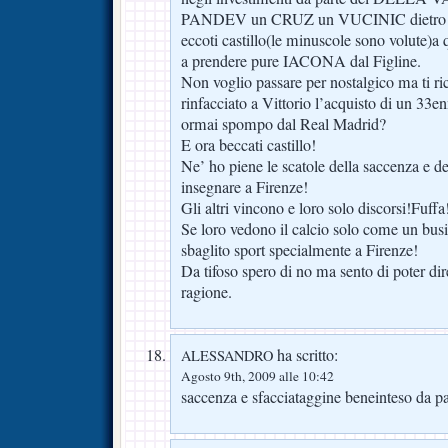
PANDEV un CRUZ un VUCINIC dietro a 
eccoti castillo(le minuscole sono volute)a
a prendere pure IACONA dal Figline.
Non voglio passare per nostalgico ma ti ric
rinfacciato a Vittorio l’acquisto di un 33
ormai spompo dal Real Madrid?
E ora beccati castillo!
Ne’ ho piene le scatole della saccenza e de
insegnare a Firenze!
Gli altri vincono e loro solo discorsi!Fuffa
Se loro vedono il calcio solo come un bus
sbaglito sport specialmente a Firenze!
Da tifoso spero di no ma sento di poter di
ragione.
ha scritto:
ALESSANDRO
Agosto 9th, 2009 alle 10:42
saccenza e sfacciataggine beneinteso da par