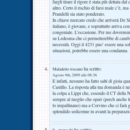
fargli tirare il rigore è stata più dettata da
altro. Certo il rischio di farsi male c’è, ma
Prandelli sia stato ponderato.
In chiave mercato credo che arriverà De Sil
italiano, è giovane, e soprattutto arriva co
congeniale. L’occasione. Per me dovremm
su Ledesma che ci permetterebbe di cambi
necessità. Oggi il 4231 puo’ essere una so
situazioni, potrebbe essere una condanna.
ha scritto:
Maladetto toscano
Agosto 9th, 2009 alle 08:36
E infatti, nessuno ha fatto salti di gioia 
Castillo. La risposta alla tua domanda è ne
la colpa a Lippi che, essendo il CT della N
sempre al meglio che opuò (perch anche lu
lo impallinano) ma a Corvino che ci farà 
splendido sedicenne in avanti la preparaz
ha scritto:
9 - maraschi