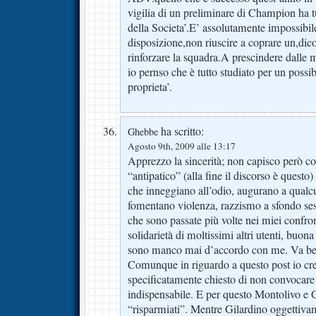
vigilia di un preliminare di Champion ha t
della Societa’.E’ assolutamente impossibile
disposizione,non riuscire a coprare un,dic
rinforzare la squadra.A prescindere dalle
io pernso che è tutto studiato per un possi
proprieta’.
ha scritto:
Ghebbe
Agosto 9th, 2009 alle 13:17
Apprezzo la sincerità; non capisco però c
“antipatico” (alla fine il discorso è quest
che inneggiano all’odio, augurano a qual
fomentano violenza, razzismo a sfondo ses
che sono passate più volte nei miei confron
solidarietà di moltissimi altri utenti, buona
sono manco mai d’accordo con me. Va be
Comunque in riguardo a questo post io cre
specificatamente chiesto di non convocare
indispensabile. E per questo Montolivo e 
“risparmiati”. Mentre Gilardino oggettivam