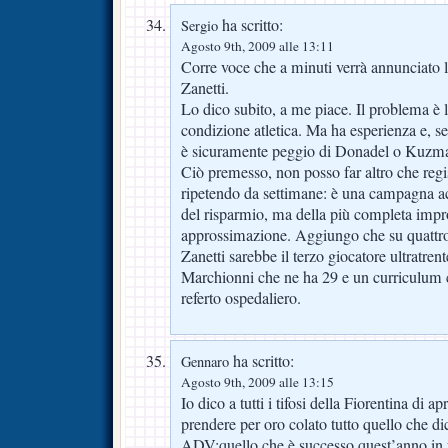
ha scritto:
Sergio
Agosto 9th, 2009 alle 13:11
Corre voce che a minuti verrà annunciato l
Zanetti.
Lo dico subito, a me piace. Il problema è l
condizione atletica. Ma ha esperienza e, se
è sicuramente peggio di Donadel o Kuzm
Ciò premesso, non posso far altro che reg
ripetendo da settimane: è una campagna ac
del risparmio, ma della più completa impr
approssimazione. Aggiungo che su quattro a
Zanetti sarebbe il terzo giocatore ultratre
Marchionni che ne ha 29 e un curriculum 
referto ospedaliero.
ha scritto:
Gennaro
Agosto 9th, 2009 alle 13:15
Io dico a tutti i tifosi della Fiorentina di a
prendere per oro colato tutto quello che d
ADV:quello che è successo quest’anno in 