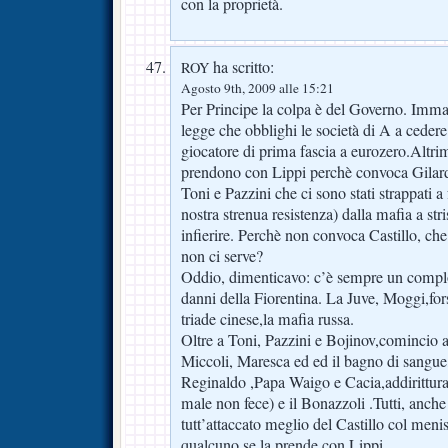
con la proprietà.
ha scritto:
ROY
Agosto 9th, 2009 alle 15:21
Per Principe la colpa è del Governo. Imm
legge che obblighi le società di A a cedere
giocatore di prima fascia a eurozero.Altrim
prendono con Lippi perchè convoca Gilard
Toni e Pazzini che ci sono stati strappati a 
nostra strenua resistenza) dalla mafia a str
infierire. Perchè non convoca Castillo, ch
non ci serve?
Oddio, dimenticavo: c’è sempre un compl
danni della Fiorentina. La Juve, Moggi,forse
triade cinese,la mafia russa.
Oltre a Toni, Pazzini e Bojinov,comincio 
Miccoli, Maresca ed ed il bagno di sangu
Reginaldo ,Papa Waigo e Cacia,addirittura
male non fece) e il Bonazzoli .Tutti, anch
tutt’attaccato meglio del Castillo col meni
qualcuno se la prende con Lippi.