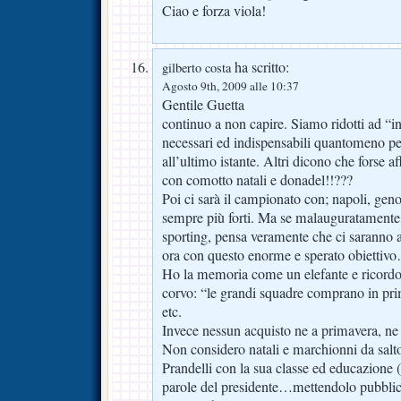
Ciao e forza viola!
ha scritto:
gilberto costa
Agosto 9th, 2009 alle 10:37
Gentile Guetta
continuo a non capire. Siamo ridotti ad “in
necessari ed indispensabili quantomeno per
all’ultimo istante. Altri dicono che forse a
con comotto natali e donadel!!???
Poi ci sarà il campionato con; napoli, gen
sempre più forti. Ma se malauguratamente
sporting, pensa veramente che ci saranno a
ora con questo enorme e sperato obiettiv
Ho la memoria come un elefante e ricordo
corvo: “le grandi squadre comprano in prim
etc.
Invece nessun acquisto ne a primavera, ne
Non considero natali e marchionni da salto
Prandelli con la sua classe ed educazione (st
parole del presidente…mettendolo pubblic