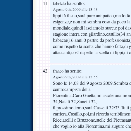
ha scritto:
fabrizio
Agosto 9th, 2009 alle 13:43
lippi fà il suo,sarà pure antipatico,ma lo f
esigenze,e non mi sembra cosa da poco la 
mondiale.quindi lasciamolo stare.e poi dav
stagione intera con gilardino,castillo(34 an
babacar(16 anni 0 partite da professionista)
come rispetto la scelta che hanno fatto,di
attaccanti,così rispetto la scelta di lippi,d
ha scritto:
franco
Agosto 9th, 2009 alle 13:55
Sono le 14,08 del 9 agosto 2009.Sembra ch
centrocampista della
Fiorentina.Caro Guetta,mi assale una mont
34,Natali 32,Zanetti 32,
il prossimo,temo,sarà Cassetti 32/33.Tutti 
carriera.Castillo,poi,mi ricorda terribilmen
Ricciarellli e Bruzzone,stelle del Pietrasan
che voglio io alla Fiorentina,mi auguro che 