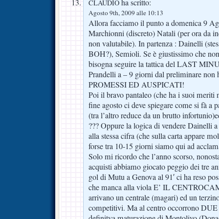
ha scritto:
CLAUDIO
Agosto 9th, 2009 alle 10:13
Allora facciamo il punto a domenica 9 Ago
Marchionni (discreto) Natali (per ora da in
non valutabile). In partenza : Dainelli (ste
BOH?), Semioli. Se è giustissimo che non
bisogna seguire la tattica del LAST MIN
Prandelli a – 9 giorni dal preliminare non h
PROMESSI ED AUSPICATI!
Poi il bravo pantaleo (che ha i suoi merit
fine agosto ci deve spiegare come si fà a
(tra l’altro reduce da un brutto infortunio
??? Oppure la logica di vendere Dainelli 
alla stessa cifra (che sulla carta appare 
forse tra 10-15 giorni siamo qui ad acclam
Solo mi ricordo che l’anno scorso, nonost
acquisti abbiamo giocato peggio dei tre ann
gol di Mutu a Genova al 91′ ci ha reso poss
che manca alla viola E’ IL CENTROCAMP
arrivano un centrale (magari) ed un terz
competitivi. Ma al centro occorrono DUE g
definitva maturazione di Montolivo (Dona