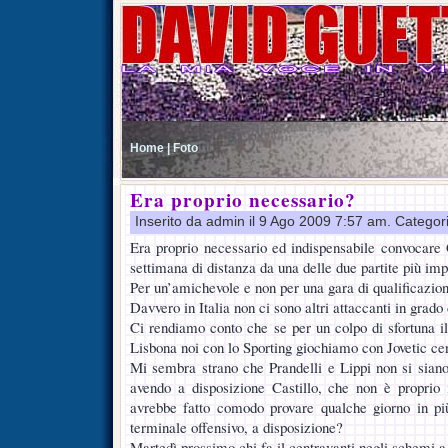
Home |
Foto
Era proprio necessario?
Inserito da admin il 9 Ago 2009 7:57 am. Categor
Era proprio necessario ed indispensabile convocare
settimana di distanza da una delle due partite più imp
Per un’amichevole e non per una gara di qualificazion
Davvero in Italia non ci sono altri attaccanti in grado
Ci rendiamo conto che se per un colpo di sfortuna il
Lisbona noi con lo Sporting giochiamo con Jovetic ce
Mi sembra strano che Prandelli e Lippi non si sian
avendo a disposizione Castillo, che non è proprio 
avrebbe fatto comodo provare qualche giorno in più
terminale offensivo, a disposizione?
Martedì prossimo chi fa il centravanti negli schemi a