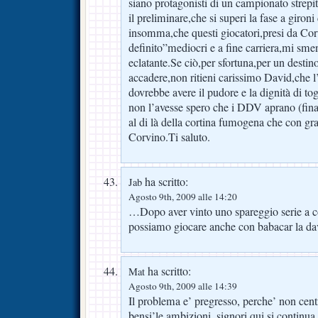
siano protagonisti di un campionato strepi
il preliminare,che si superi la fase a giro
insomma,che questi giocatori,presi da Co
definito”mediocri e a fine carriera,mi sme
eclatante.Se ciò,per sfortuna,per un destin
accadere,non ritieni carissimo David,che 
dovrebbe avere il pudore e la dignità di tog
non l’avesse spero che i DDV aprano (fina
al di là della cortina fumogena che con gra
Corvino.Ti saluto.
ha scritto:
Jab
Agosto 9th, 2009 alle 14:20
…Dopo aver vinto uno spareggio serie a c
possiamo giocare anche con babacar la d
ha scritto:
Mat
Agosto 9th, 2009 alle 14:39
Il problema e’ pregresso, perche’ non cen
bensi’le ambizioni, signori qui si continua 