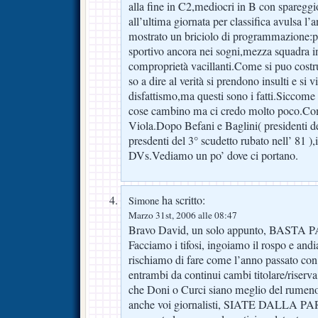
alla fine in C2,mediocri in B con sparegg
all’ultima giornata per classifica avulsa l
mostrato un briciolo di programmazione:pr
sportivo ancora nei sogni,mezza squadra in
comproprietà vacillanti.Come si puo costr
so a dire al verità si prendono insulti e si v
disfattismo,ma questi sono i fatti.Siccome
cose cambino ma ci credo molto poco.Co
Viola.Dopo Befani e Baglini( presidenti deg
presdenti del 3° scudetto rubato nell’ 8
DVs.Vediamo un po’ dove ci portano.
ha scritto:
Simone
Marzo 31st, 2006 alle 08:47
Bravo David, un solo appunto, BAST
Facciamo i tifosi, ingoiamo il rospo e an
rischiamo di fare come l’anno passato con c
entrambi da continui cambi titolare/riser
che Doni o Curci siano meglio del rumeno,
anche voi giornalisti, SIATE DALLA P