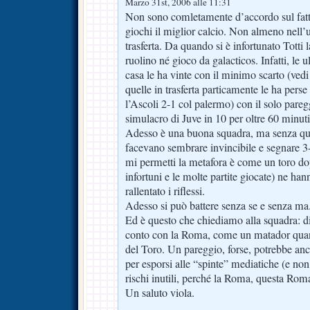
Marzo 31st, 2006 alle 11:31
Non sono comletamente d’accordo sul fatt
giochi il miglior calcio. Non almeno nell’
trasferta. Da quando si è infortunato Tott
ruolino né gioco da galacticos. Infatti, le u
casa le ha vinte con il minimo scarto (vedi
quelle in trasferta particamente le ha perse
l’Ascoli 2-1 col palermo) con il solo pare
simulacro di Juve in 10 per oltre 60 minuti
Adesso è una buona squadra, ma senza qu
facevano sembrare invincibile e segnare 3-4
mi permetti la metafora è come un toro dop
infortuni e le molte partite giocate) ne han
rallentato i riflessi.
Adesso si può battere senza se e senza ma
Ed è questo che chiediamo alla squadra: di
conto con la Roma, come un matador quand
del Toro. Un pareggio, forse, potrebbe anc
per esporsi alle “spinte” mediatiche (e non 
rischi inutili, perché la Roma, questa Rom
Un saluto viola.