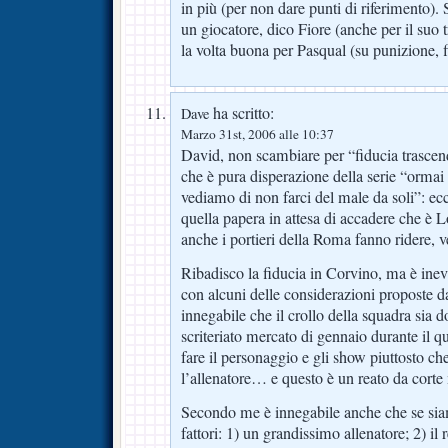
in più (per non dare punti di riferimento)
un giocatore, dico Fiore (anche per il suo t
la volta buona per Pasqual (su punizione, 
ha scritto:
Dave
Marzo 31st, 2006 alle 10:37
David, non scambiare per “fiducia trascen
che è pura disperazione della serie “ormai 
vediamo di non farci del male da soli”: ecc
quella papera in attesa di accadere che è L
anche i portieri della Roma fanno ridere,
Ribadisco la fiducia in Corvino, ma è inevi
con alcuni delle considerazioni proposte d
innegabile che il crollo della squadra sia d
scriteriato mercato di gennaio durante il q
fare il personaggio e gli show piuttosto ch
l’allenatore… e questo è un reato da corte
Secondo me è innegabile anche che se siam
fattori: 1) un grandissimo allenatore; 2) il