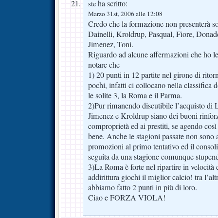
ha scritto:
ste
Marzo 31st, 2006 alle 12:08
Credo che la formazione non presenterà so
Dainelli, Kroldrup, Pasqual, Fiore, Donad
Jimenez, Toni.
Riguardo ad alcune affermazioni che ho let
notare che
1) 20 punti in 12 partite nel girone di rito
pochi, infatti ci collocano nella classifica 
le solite 3, la Roma e il Parma.
2)Pur rimanendo discutibile l’acquisto di
Jimenez e Kroldrup siano dei buoni rinforz
comproprietà ed ai prestiti, se agendo co
bene. Anche le stagioni passate non sono af
promozioni al primo tentativo ed il consol
seguita da una stagione comunque stupen
3)La Roma è forte nel ripartire in velocità
addirittura giochi il miglior calcio! tra l’al
abbiamo fatto 2 punti in più di loro.
Ciao e FORZA VIOLA!