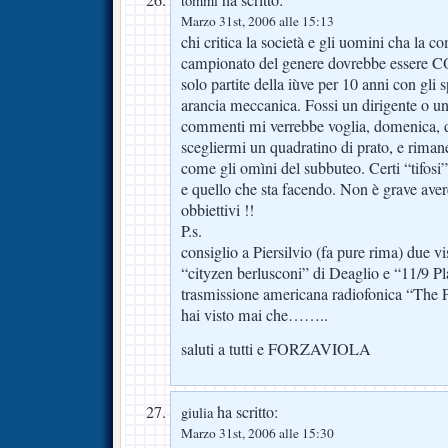
ha scritto:
tommi
Marzo 31st, 2006 alle 15:13
chi critica la società e gli uomini cha l
campionato del genere dovrebbe esser
solo partite della iùve per 10 anni con gli 
arancia meccanica. Fossi un dirigente o un 
commenti mi verrebbe voglia, domenica, 
scegliermi un quadratino di prato, e rima
come gli omìni del subbuteo. Certi “tifosi
e quello che sta facendo. Non è grave avere
obbiettivi !!
P.s.
consiglio a Piersilvio (fa pure rima) due vi
“cityzen berlusconi” di Deaglio e “11/9 Pl
trasmissione americana radiofonica “Th
hai visto mai che……..
saluti a tutti e FORZAVIOLA
ha scritto:
giulia
Marzo 31st, 2006 alle 15:30