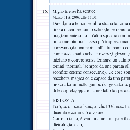
ha scritto:
Migno-firenze
Marzo 31st, 2006 alle 11:31
David,ma a te non sembra strana la roma
fino a dicembre fanno schifo,le perdono tu
magicamente sono un’altra squadra,comin
finiscono più,ma la cosa più impressiona
correvano,da una partita all’altra hanno co
come assatanati!anche le riserve,i giovani,
iniziano a correre senza fermarsi un attimo
tornati “normali”,sempre da una partita all
sconfitte esterne consecutive)…le cose son
bacchetta magica ed è capace da una partita
motore ferrari nelle gambe dei giocatori,e 
di levargielo,oppure hanno fatto la spesa
RISPOSTA
Però, se ci pensi bene, anche l’Udinese l’
dicembre cominciò a volare.
Corrono tanto, è vero, ma non mi pare il c
dietrologia, ciao,