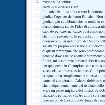
ha scritto:
roberto tn
Marzo 31st, 2006 alle 11:05
Il manicheismo sembra essere la dottrina 
giudica l’operato del buon Pantaleo. Non s
giudizio più equilibrato che ne metta in e
Personalmente rifiuto l’idea di considerarl
capitato per caso nel calcio così come no
che molti paventano. In particolare mi ann
riconoscono i grandi meriti del Nostro ne
Ariatti era proprio necessario svenderlo? 
di questi tempi?)ma che sono profondament
gennaio dove l’unico acquisto veramente v
futura, mi é sembrato Jimenez. Per il resto 
per quel posto in Champions che a metà c
saccoccia, sembrava assicurato. Con i primi
la squadra ha semplicemente smesso di far
parte del campionato. Adesso dobbiamo 
che, indipendentemente dal risultato dello
avere un passo migliore del nostro. Se dob
situazione pensando che tre anni fa erava
però un po’ deluso di questo finale di cam