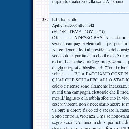
imparato qualcosa della serie A italiana.
ha scritto:
L.K.
Aprile 1st, 2006 alle 11:42
(FUORI TEMA DOVUTO)
OK……….ADESSO BASTA…. siamo bomba
sera da campagne elettorali… per posta mi
A4 contenenti lodi al presidente del cons
vedo solo la partita dato che il resto è u
reti unificate che dura 7gg pro-governo….
da gigantografie blasfeme di 70enni rifatti
veline……..E LA FACCIAMO COSI’ 
QUALCHE SCHIAFFO ALLO STADIO? Sp
calcio e firenze sono altamente incazzato, 
avanti una campagna elettorale che il mod
mesi.L’ingiusto e la rabbia sfociano in vio
essere violenti non è necessario alzare le 
va oltre il dolore fisico ed è spesso la caus
Sono contro la violenza…ma se nonostant
segnalazioni c’e’ ancora chi si permette di
stracciato le p…e per mesi, e firmars