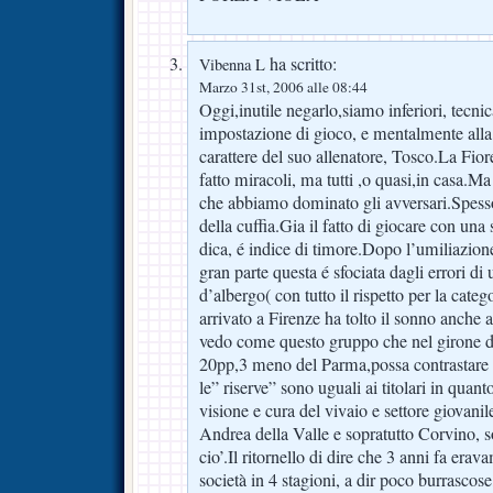
ha scritto:
Vibenna L
Marzo 31st, 2006 alle 08:44
Oggi,inutile negarlo,siamo inferiori, tecn
impostazione di gioco, e mentalmente alla
carattere del suo allenatore, Tosco.La Fior
fatto miracoli, ma tutti ,o quasi,in casa.M
che abbiamo dominato gli avversari.Spesso
della cuffia.Gia il fatto di giocare con una
dica, é indice di timore.Dopo l’umiliazione
gran parte questa é sfociata dagli errori di 
d’albergo( con tutto il rispetto per la cate
arrivato a Firenze ha tolto il sonno anche 
vedo come questo gruppo che nel girone di 
20pp,3 meno del Parma,possa contrastare 
le” riserve” sono uguali ai titolari in quan
visione e cura del vivaio e settore giovanil
Andrea della Valle e sopratutto Corvino, so
cio’.Il ritornello di dire che 3 anni fa er
società in 4 stagioni, a dir poco burrascose