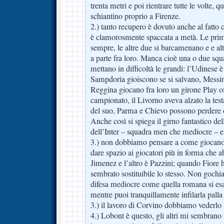
trenta metri e poi rientrare tutte le volte
schiantino proprio a Firenze.
2.) tanto recupero è dovuto anche al fatto 
è clamorosmente spaccata a metà. Le prim
sempre, le altre due si barcamenano e e a
a parte fra loro. Manca cioè una o due squ
mettano in difficoltà le grandi: l’Udinese è
Sampdoria gioiscono se si salvano, Messi
Reggina giocano fra loro un girone Play off
campionato, il Livorno aveva alzato la test
del suo, Parma e Chievo possono perdere 
Anche così si spiega il girno fantastico del
dell’Inter – squadra men che mediocre – e
3.) non dobbiamo pensare a come giocano
dare spazio ai giocatori più in forma che
Jimenez e l’altro è Pazzini; quando Fiore 
sembrato sostituibile lo stesso. Non goch
difesa mediocre come quella romana si esa
mentre puoi tranquillamente infilarla palla 
3.) il lavoro di Corvino dobbiamo vederlo i
4.) Lobont è questo, gli altri mi sembrano