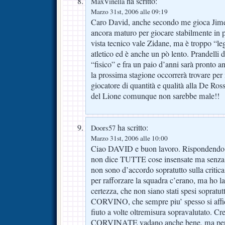
ha scritto:
MaxVinella
Marzo 31st, 2006 alle 09:19
Caro David, anche secondo me gioca Jim
ancora maturo per giocare stabilmente in p
vista tecnico vale Zidane, ma è troppo “l
atletico ed è anche un pò lento. Prandelli 
“fisico” e fra un paio d’anni sarà pronto a
la prossima stagione occorrerà trovare per
giocatore di quantità e qualità alla De Ross
del Lione comunque non sarebbe male!!
ha scritto:
Doors57
Marzo 31st, 2006 alle 10:00
Ciao DAVID e buon lavoro. Rispondend
non dice TUTTE cose insensate ma senza 
non sono d’accordo sopratutto sulla critic
per rafforzare la squadra c’erano, ma ho la
certezza, che non siano stati spesi sopratut
CORVINO, che sempre piu’ spesso si a
fiuto a volte oltremisura sopravalutato. Cr
CORVINATE vadano anche bene, ma per r