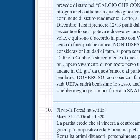
prevede di stare nel “CALCIO CHE CON
bisogna anche affidarsi a qualche giocator
comunque di sicuro rendimento. Certo, al
Dicembre, farsi riprendere 12/13 punti da
seccante e forse si poteva e doveva evitare
volte, e qui sono d’accordo in pieno co
cerca di fare qualche critica (NON D
considerazioni su dati di fatto, si porta s
Tadino o Gubbio e sinceramente di questi 
più. Spero vivamente di non avere perso 
andare in CL gia’ da quest’anno. e al pun
sembrava DOVEROSO, con o senza i fanta
sarà UEFA andrà benissimo lo stesso, 
sarebbe meglio per un po’ farle alla SNAI
ha scritto:
Flavio-la Forza!
Marzo 31st, 2006 alle 10:20
La partita credo che si vincerà a centroc
gioco più propositivo e la Fiorentina prett
Roma ha ottimi difensori, personalmente p