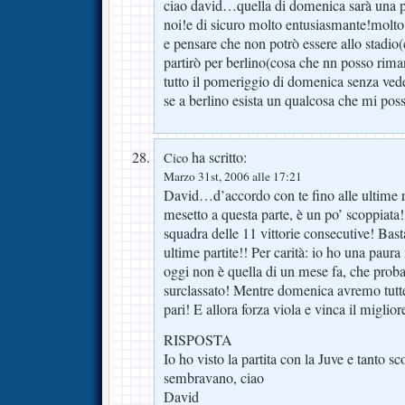
ciao david…quella di domenica sarà una p
noi!e di sicuro molto entusiasmante!molt
e pensare che non potrò essere allo stadio
partirò per berlino(cosa che nn posso rima
tutto il pomeriggio di domenica senza veder
se a berlino esista un qualcosa che mi possa
ha scritto:
Cico
Marzo 31st, 2006 alle 17:21
David…d’accordo con te fino alle ultime 
mesetto a questa parte, è un po’ scoppiata
squadra delle 11 vittorie consecutive! Basta
ultime partite!! Per carità: io ho una pa
oggi non è quella di un mese fa, che prob
surclassato! Mentre domenica avremo tutte 
pari! E allora forza viola e vinca il miglio
RISPOSTA
Io ho visto la partita con la Juve e tanto s
sembravano, ciao
David