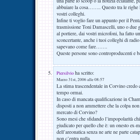
una parte lo scoop o la notizia eclatante, p
abbuiare la cosa…….. Questo tra le righe 
vostri colleghi.
Infine ti voglio fare un appunto per il Pent
trasmissione Toni Damascelli, uno o due g
al portiere, dai vostri microfoni, ha fatto
sconcertante, anche i tuoi colleghi di radi
sapevano come fare…….
Queste persone sono controproducenti e b
ha scritto:
Piersilvio
Marzo 31st, 2006 alle 08:57
La stima trascendentale in Corvino credo c
tempo ormai.
In caso di mancata qualificazione in Cha
disposti a non ammettere che la colpa non 
mercato di Corvino?
Sono mesi che sfidando l’impopolarità ch
giudicato per quello che è: un onesto ex-m
dell’areonatica senza ne arte ne parte cata
non c’entra nulla.