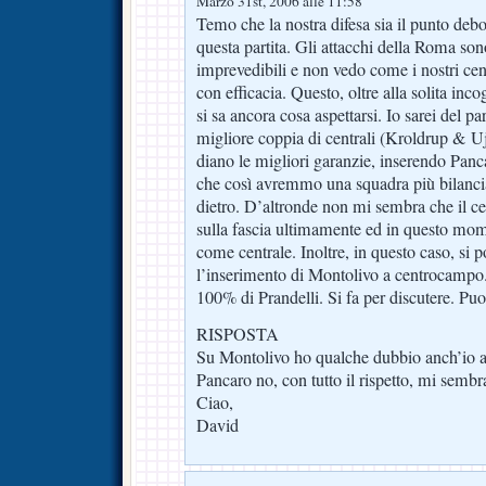
Marzo 31st, 2006 alle 11:58
Temo che la nostra difesa sia il punto deb
questa partita. Gli attacchi della Roma so
imprevedibili e non vedo come i nostri cent
con efficacia. Questo, oltre alla solita in
si sa ancora cosa aspettarsi. Io sarei del pa
migliore coppia di centrali (Kroldrup & U
diano le migliori garanzie, inserendo Panc
che così avremmo una squadra più bilanci
dietro. D’altronde non mi sembra che il c
sulla fascia ultimamente ed in questo mom
come centrale. Inoltre, in questo caso, si 
l’inserimento di Montolivo a centrocampo
100% di Prandelli. Si fa per discutere. Puo
RISPOSTA
Su Montolivo ho qualche dubbio anch’io a 
Pancaro no, con tutto il rispetto, mi sembra
Ciao,
David