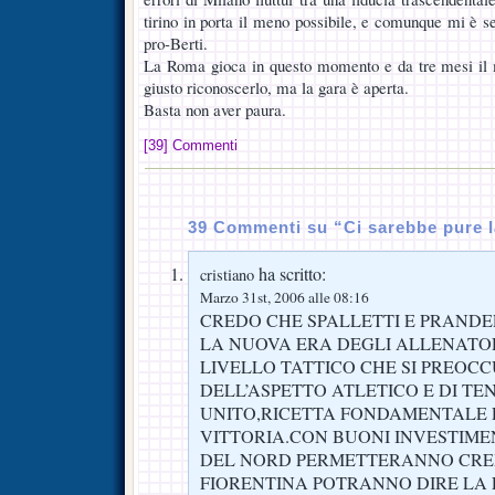
tirino in porta il meno possibile, e comunque mi è s
pro-Berti.
La Roma gioca in questo momento e da tre mesi il m
giusto riconoscerlo, ma la gara è aperta.
Basta non aver paura.
[39] Commenti
39 Commenti su “Ci sarebbe pure l
ha scritto:
cristiano
Marzo 31st, 2006 alle 08:16
CREDO CHE SPALLETTI E PRANDE
LA NUOVA ERA DEGLI ALLENATOR
LIVELLO TATTICO CHE SI PREOC
DELL’ASPETTO ATLETICO E DI TE
UNITO,RICETTA FONDAMENTALE 
VITTORIA.CON BUONI INVESTIMEN
DEL NORD PERMETTERANNO CRE
FIORENTINA POTRANNO DIRE LA