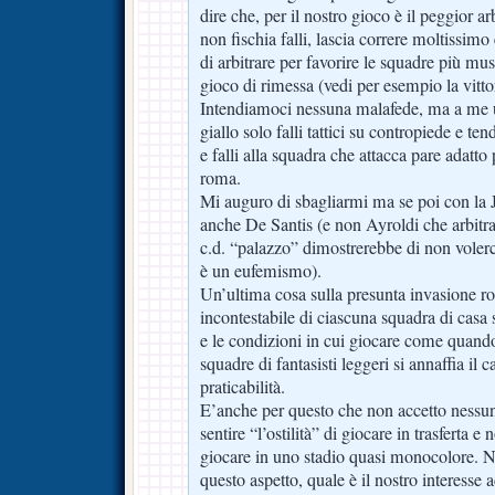
dire che, per il nostro gioco è il peggior ar
non fischia falli, lascia correre moltissimo
di arbitrare per favorire le squadre più musc
gioco di rimessa (vedi per esempio la vittor
Intendiamoci nessuna malafede, ma a me u
giallo solo falli tattici su contropiede e ten
e falli alla squadra che attacca pare adatt
roma.
Mi auguro di sbagliarmi ma se poi con la 
anche De Santis (e non Ayroldi che arbitra 
c.d. “palazzo” dimostrerebbe di non vole
è un eufemismo).
Un’ultima cosa sulla presunta invasione ro
incontestabile di ciascuna squadra di casa 
e le condizioni in cui giocare come quando
squadre di fantasisti leggeri si annaffia il
praticabilità.
E’anche per questo che non accetto nessu
sentire “l’ostilità” di giocare in trasferta e
giocare in uno stadio quasi monocolore. N
questo aspetto, quale è il nostro interesse a