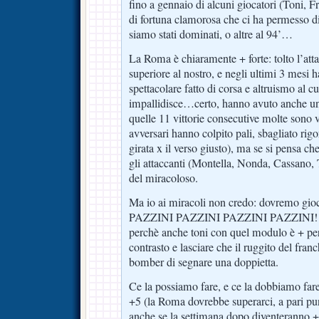
fino a gennaio di alcuni giocatori (Toni, F
di fortuna clamorosa che ci ha permesso di 
siamo stati dominati, o altre al 94’…
La Roma è chiaramente + forte: tolto l’at
superiore al nostro, e negli ultimi 3 mesi 
spettacolare fatto di corsa e altruismo al cu
impallidisce…certo, hanno avuto anche un
quelle 11 vittorie consecutive molte sono 
avversari hanno colpito pali, sbagliato rig
girata x il verso giusto), ma se si pensa ch
gli attaccanti (Montella, Nonda, Cassano, 
del miracoloso.
Ma io ai miracoli non credo: dovremo gi
PAZZINI PAZZINI PAZZINI PAZZINI!!! B
perchè anche toni con quel modulo è + per
contrasto e lasciare che il ruggito del fran
bomber di segnare una doppietta.
Ce la possiamo fare, e ce la dobbiamo far
+5 (la Roma dovrebbe superarci, a pari p
anche se la settimana dopo diventeranno 