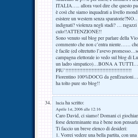
ITALIA….. allora vuol dire che questo
è così che siamo inquadrati a livello mondi
esistere un western senza sparatorie?NO…
indignati? violenza negli stadi? … ragazzi 
culo!!ATTENZIONE!!
Sono venuto sul blog per parlare della Viol
commento che non c’entra niente…… che 
è facile (ed oltretutto l’avevo promesso…se
campagna elettorale io vedo sul blog di L
un ladro simpatico)…BONA A TUTTI
PIU’!!!!!!!!!!!!!!!!!!!!!!!!!!!!!!!!!!!!!!!!!!!
Fiorentino 100%DOCG da genErazioni… un
ha tolto pure sto blog!!
ha scritto:
lucia
Aprile 1st, 2006 alle 12:16
Caro David, ci siamo! Domani ci giochia
forse determinante ma è bene non pensarla 
Ti faccio un breve elenco di desideri:
1. Vorrei vedere una bella partita, con un