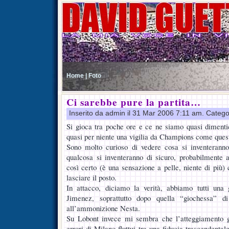
Home |
Foto
Ci sarebbe pure la partita…
Inserito da admin il 31 Mar 2006 7:11 am. Catego
Si gioca tra poche ore e ce ne siamo quasi dimentic
quasi per niente una vigilia da Champions come ques
Sono molto curioso di vedere cosa si inventeranno 
qualcosa si inventeranno di sicuro, probabilmente
così certo (è una sensazione a pelle, niente di più)
lasciare il posto.
In attacco, diciamo la verità, abbiamo tutti una
Jimenez, soprattutto dopo quella “giochessa” d
all’ammonizione Nesta.
Su Lobont invece mi sembra che l’atteggiamento g
errori di Milano fluttui tra una fiducia trascendenta