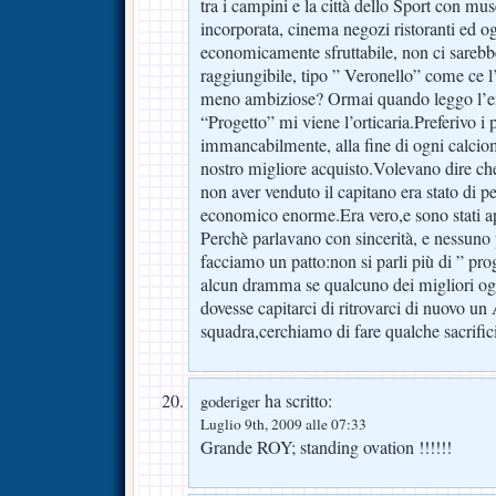
tra i campini e la città dello Sport con m
incorporata, cinema negozi ristoranti ed o
economicamente sfruttabile, non ci sareb
raggiungibile, tipo ” Veronello” come ce 
meno ambiziose? Ormai quando leggo l’en
“Progetto” mi viene l’orticaria.Preferivo i
immancabilmente, alla fine di ogni calcio
nostro migliore acquisto.Volevano dire che
non aver venduto il capitano era stato di pe
economico enorme.Era vero,e sono stati ap
Perchè parlavano con sincerità, e nessuno 
facciamo un patto:non si parli più di ” pr
alcun dramma se qualcuno dei migliori ogn
dovesse capitarci di ritrovarci di nuovo un
squadra,cerchiamo di fare qualche sacrifici
ha scritto:
goderiger
Luglio 9th, 2009 alle 07:33
Grande ROY; standing ovation !!!!!!