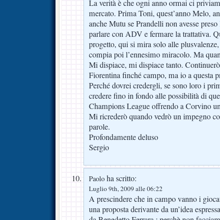
La verità è che ogni anno ormai ci privia
mercato. Prima Toni, quest’anno Melo, a
anche Mutu se Prandelli non avesse preso 
parlare con ADV e fermare la trattativa. Qu
progetto, qui si mira solo alle plusvalenze
compia poi l’ennesimo miracolo. Ma quante
Mi dispiace, mi dispiace tanto. Continuerò
Fiorentina finché campo, ma io a questa p
Perché dovrei credergli, se sono loro i pri
credere fino in fondo alle possibilità di qu
Champions League offrendo a Corvino un 
Mi ricrederò quando vedrò un impegno con
parole.
Profondamente deluso
Sergio
ha scritto:
Paolo
Luglio 9th, 2009 alle 06:22
A prescindere che in campo vanno i giocato
una proposta derivante da un’idea espressa 
da Benedetto Ferrara : perchè non facciamo