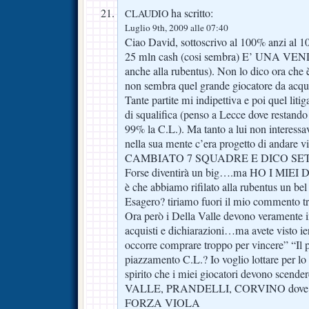
ha scritto:
CLAUDIO
Luglio 9th, 2009 alle 07:40
Ciao David, sottoscrivo al 100% anzi al 
25 mln cash (cosi sembra) E’ UNA V
anche alla rubentus). Non lo dico ora che
non sembra quel grande giocatore da acqui
Tante partite mi indipettiva e poi quel litiga
di squalifica (penso a Lecce dove restando
99% la C.L.). Ma tanto a lui non interessa
nella sua mente c’era progetto di andare vi
CAMBIATO 7 SQUADRE E DICO SETT
Forse diventirà un big….ma HO I MIEI D
è che abbiamo rifilato alla rubentus un bel
Esagero? tiriamo fuori il mio commento t
Ora però i Della Valle devono veramente 
acquisti e dichiarazioni…ma avete visto i
occorre comprare troppo per vincere” “Il 
piazzamento C.L.? Io voglio lottare per lo
spirito che i miei giocatori devono scen
VALLE, PRANDELLI, CORVINO dove si
FORZA VIOLA