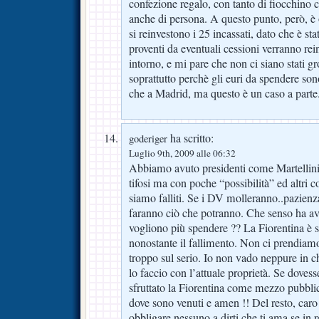
confezione regalo, con tanto di fiocchino 
anche di persona. A questo punto, però, è
si reinvestono i 25 incassati, dato che è sta
proventi da eventuali cessioni verranno re
intorno, e mi pare che non ci siano stati gro
soprattutto perchè gli euri da spendere so
che a Madrid, ma questo è un caso a parte
ha scritto:
goderiger
Luglio 9th, 2009 alle 06:32
Abbiamo avuto presidenti come Martellini
tifosi ma con poche “possibilità” ed altri co
siamo falliti. Se i DV molleranno..pazienza
faranno ciò che potranno. Che senso ha av
vogliono più spendere ?? La Fiorentina è 
nonostante il fallimento. Non ci prendia
troppo sul serio. Io non vado neppure in ch
lo faccio con l’attuale proprietà. Se doves
sfruttato la Fiorentina come mezzo pubbli
dove sono venuti e amen !! Del resto, caro
obbligare nessuno a dirti che ti ama se in 