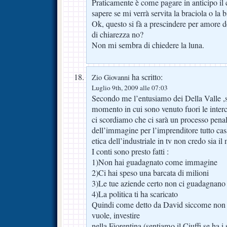
Praticamente è come pagare in anticipo il c
sapere se mi verrà servita la braciola o la b
Ok, questo si fà a prescindere per amore
di chiarezza no?
Non mi sembra di chiedere la luna.
ha scritto:
Zio Giovanni
Luglio 9th, 2009 alle 07:03
Secondo me l’entusiamo dei Della Valle ,se
momento in cui sono venuto fuori le interc
ci scordiamo che ci sarà un processo penale
dell’immagine per l’imprenditore tutto cas
etica dell’industriale in tv non credo sia i
I conti sono presto fatti :
1)Non hai guadagnato come immagine
2)Ci hai speso una barcata di milioni
3)Le tue aziende certo non ci guadagnano
4)La politica ti ha scaricato
Quindi come detto da David siccome non c
vuole, investire
nella Fiorentina (sentiamo il Ciuffi se ha 