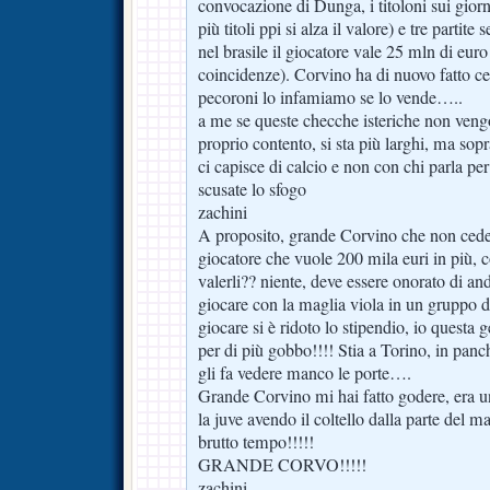
convocazione di Dunga, i titoloni sui giorn
più titoli ppi si alza il valore) e tre partit
nel brasile il giocatore vale 25 mln di euro
coincidenze). Corvino ha di nuovo fatto cent
pecoroni lo infamiamo se lo vende…..
a me se queste checche isteriche non veng
proprio contento, si sta più larghi, ma sopr
ci capisce di calcio e non con chi parla pe
scusate lo sfogo
zachini
A proposito, grande Corvino che non cede 
giocatore che vuole 200 mila euri in più, 
valerli?? niente, deve essere onorato di a
giocare con la maglia viola in un gruppo d
giocare si è ridoto lo stipendio, io questa
per di più gobbo!!!! Stia a Torino, in pan
gli fa vedere manco le porte….
Grande Corvino mi hai fatto godere, era un
la juve avendo il coltello dalla parte del ma
brutto tempo!!!!!
GRANDE CORVO!!!!!
zachini