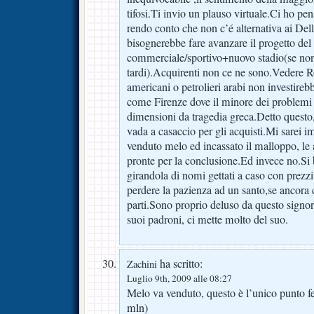
tifosi.Ti invio un plauso virtuale.Ci ho pe
rendo conto che non c’é alternativa ai Del
bisognerebbe fare avanzare il progetto del
commerciale/sportivo+nuovo stadio(se non
tardi).Acquirenti non ce ne sono.Vedere
americani o petrolieri arabi non investire
come Firenze dove il minore dei problemi 
dimensioni da tragedia greca.Detto quest
vada a casaccio per gli acquisti.Mi sarei 
venduto melo ed incassato il malloppo, le a
pronte per la conclusione.Ed invece no.Si
girandola di nomi gettati a caso con prezz
perdere la pazienza ad un santo,se ancora 
parti.Sono proprio deluso da questo signor
suoi padroni, ci mette molto del suo.
ha scritto:
Zachini
Luglio 9th, 2009 alle 08:27
Melo va venduto, questo è l’unico punto 
mln)