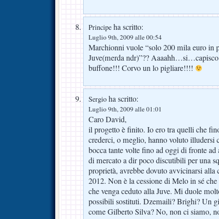
ha scritto:
Principe
Luglio 9th, 2009 alle 00:54
Marchionni vuole “solo 200 mila euro in p
Juve(merda ndr)”?? Aaaahh…si…capisco…
buffone!!! Corvo un lo pigliare!!!!
ha scritto:
Sergio
Luglio 9th, 2009 alle 01:01
Caro David,
il progetto è finito. Io ero tra quelli che f
crederci, o meglio, hanno voluto illudersi 
bocca tante volte fino ad oggi di fronte ad
di mercato a dir poco discutibili per una sq
proprietà, avrebbe dovuto avvicinarsi alla c
2012. Non è la cessione di Melo in sé che 
che venga ceduto alla Juve. Mi duole molto
possibili sostituti. Dzemaili? Brighi? Un g
come Gilberto Silva? No, non ci siamo, no