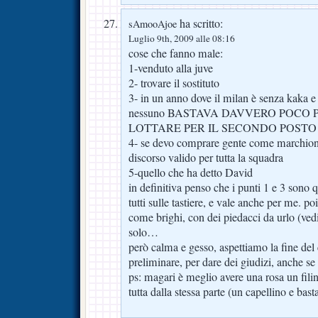
ha scritto:
sAmooAjoe
Luglio 9th, 2009 alle 08:16
cose che fanno male:
1-venduto alla juve
2- trovare il sostituto
3- in un anno dove il milan è senza kaka 
nessuno BASTAVA DAVVERO POCO 
LOTTARE PER IL SECONDO POSTO
4- se devo comprare gente come marchion
discorso valido per tutta la squadra
5-quello che ha detto David
in definitiva penso che i punti 1 e 3 sono 
tutti sulle tastiere, e vale anche per me. po
come brighi, con dei piedacci da urlo (ved
solo…
però calma e gesso, aspettiamo la fine del 
preliminare, per dare dei giudizi, anche se
ps: magari è meglio avere una rosa un fil
tutta dalla stessa parte (un capellino e bast