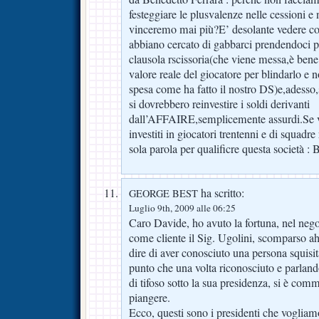
festeggiare le plusvalenze nelle cessioni e
vinceremo mai più?E’ desolante vedere 
abbiano cercato di gabbarci prendendoci per
clausola rscissoria(che viene messa,è bene 
valore reale del giocatore per blindarlo e n
spesa come ha fatto il nostro DS)e,adesso,
si dovrebbero reinvestire i soldi derivanti
dall’AFFAIRE,semplicemente assurdi.Se v
investiti in giocatori trentenni e di squadre
sola parola per qualificre questa società 
ha scritto:
GEORGE BEST
Luglio 9th, 2009 alle 06:25
Caro Davide, ho avuto la fortuna, nel nego
come cliente il Sig. Ugolini, scomparso a
dire di aver conosciuto una persona squisita
punto che una volta riconosciuto e parlando
di tifoso sotto la sua presidenza, si è com
piangere.
Ecco, questi sono i presidenti che vogliam