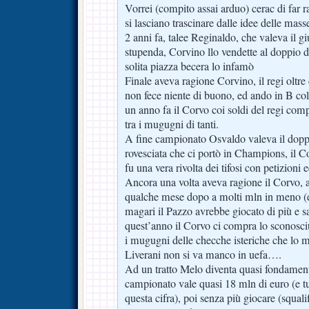
Vorrei (compito assai arduo) cerac di far 
si lasciano trascinare dalle idee delle mass
2 anni fa, talee Reginaldo, che valeva il g
stupenda, Corvino llo vendette al doppio di
solita piazza becera lo infamò
Finale aveva ragione Corvino, il regi oltre
non fece niente di buono, ed ando in B co
un anno fa il Corvo coi soldi del regi co
tra i mugugni di tanti.
A fine campionato Osvaldo valeva il doppi
rovesciata che ci portò in Champions, il C
fu una vera rivolta dei tifosi con petizioni
Ancora una volta aveva ragione il Corvo,
qualche mese dopo a molti mln in meno (e
magari il Pazzo avrebbe giocato di più e s
quest’anno il Corvo ci compra lo sconosci
i mugugni delle checche isteriche che lo 
Liverani non si va manco in uefa….
Ad un tratto Melo diventa quasi fondamenta
campionato vale quasi 18 mln di euro (e tu
questa cifra), poi senza più giocare (squali