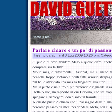
Home |
Foto
Parlare chiaro e un po' di passion
Inserito da admin il 8 Lug 2009 10:26 pm. Catego
Si può e di deve vendere Melo a quelle cifre, anche
comprare sia la Juve.
Molto meglio ovviamente l’Arsenal, ma è anche v
neanche troppo lontano a conti fatti venisse strapag
più bello aver dato una mezza fregatura alla Juve.
Ma il punto è un altro e più profondo e riguarda il rap
Della Valle, un rapporto in cui Corvino, che sta tro
spiegare e rispiegare, con è solo un tramite.
A questo punto è chiaro che il passaggio della claus
percorso pensato da mesi per vendere Melo, non si sp
in cui la stessa clausola è stata sottoscritta dalle parti