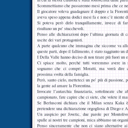
Scommettiamo che passarenno mesi prima che ce ne 
Il giocatore voleva guadagnare il doppio e la Fiorenti
aveva speso appena dodici mesi fa e non c’è niente d
Si poteva però dirlo tranquillamente, invece di fa
risultano un po’ stucchevoli.
Penso alle dichiarazioni dopo l’ultima giornata di
uscite dei vari protagonisti.
A parte qualcuno che immagina che siccome va allo s
queste parti, dopo il fallimento, è stato raggiunto un 
I Della Valle hanno deciso di non tirare più fuori un 
Ci spiace molto, perché tutti vorremmo avere in s
sognamo che ci compri Moratti, ma vorrà dire c
prossima svolta della famiglia.
Però, santo cielo, metteteci un po’ più di passione, 
la gente ad amare la Fiorentina.
Invocate l’autarchia finanziaria, sottolineate che 
campionato, fate capire che ci siete, che volete il m
Se Berlusconi dichiara che il Milan senza Kaka è p
pretendere una dichiarazione orgogliosa di Diego e 
Un auspicio per Jovetic, due parole per Montoliv
spalle ai nostri tre campioni, mica abbiamo un organ
Penso sinceramente che non ci siano alternative a