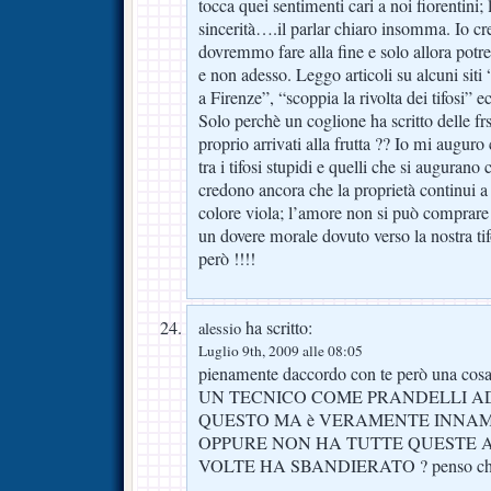
tocca quei sentimenti cari a noi fiorentini; l
sincerità….il parlar chiaro insomma. Io cre
dovremmo fare alla fine e solo allora potr
e non adesso. Leggo articoli su alcuni siti “
a Firenze”, “scoppia la rivolta dei tifosi” e
Solo perchè un coglione ha scritto delle fr
proprio arrivati alla frutta ?? Io mi augur
tra i tifosi stupidi e quelli che si augurano
credono ancora che la proprietà continui a 
colore viola; l’amore non si può comprare m
un dovere morale dovuto verso la nostra tif
però !!!!
ha scritto:
alessio
Luglio 9th, 2009 alle 08:05
pienamente daccordo con te però una 
UN TECNICO COME PRANDELLI A
QUESTO MA è VERAMENTE INNAM
OPPURE NON HA TUTTE QUESTE A
VOLTE HA SBANDIERATO ? penso che m