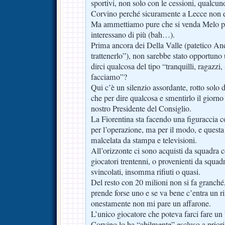
sportivi, non solo con le cessioni, qualcun
Corvino perché sicuramente a Lecce non e
Ma ammettiamo pure che si venda Melo per
interessano di più (bah…).
Prima ancora dei Della Valle (patetico An
trattenerlo”), non sarebbe stato opportuno 
dirci qualcosa del tipo “tranquilli, ragazz
facciamo”?
Qui c’è un silenzio assordante, rotto solo 
che per dire qualcosa e smentirlo il giorn
nostro Presidente del Consiglio.
La Fiorentina sta facendo una figuraccia c
per l’operazione, ma per il modo, e questa
malcelata da stampa e televisioni.
All’orizzonte ci sono acquisti da squadra c
giocatori trentenni, o provenienti da squadr
svincolati, insomma rifiuti o quasi.
Del resto con 20 milioni non si fa granché, 
prende forse uno e se va bene c’entra un r
onestamente non mi pare un affarone.
L’unico giocatore che poteva farci fare un
Corvino lo ha “abilmente” escluso a priori