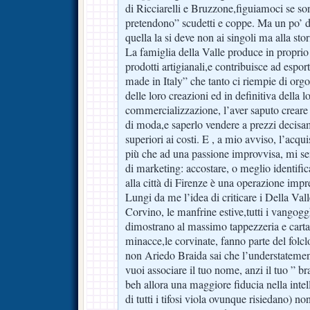
di Ricciarelli e Bruzzone,figuiamoci se son
pretendono” scudetti e coppe. Ma un po’ di 
quella la si deve non ai singoli ma alla stori
La famiglia della Valle produce in proprio 
prodotti artigianali,e contribuisce ad espor
made in Italy” che tanto ci riempie di orgo
delle loro creazioni ed in definitiva della l
commercializzazione, l’aver saputo creare
di moda,e saperlo vendere a prezzi decis
superiori ai costi. E , a mio avviso, l’acqui
più che ad una passione improvvisa, mi se
di marketing: accostare, o meglio identif
alla città di Firenze è una operazione impr
Lungi da me l’idea di criticare i Della Vall
Corvino, le manfrine estive,tutti i vangogg
dimostrano al massimo tappezzeria e carta 
minacce,le corvinate, fanno parte del folc
non Ariedo Braida sai che l’understatement
vuoi associare il tuo nome, anzi il tuo ” bra
beh allora una maggiore fiducia nella intell
di tutti i tifosi viola ovunque risiedano) 