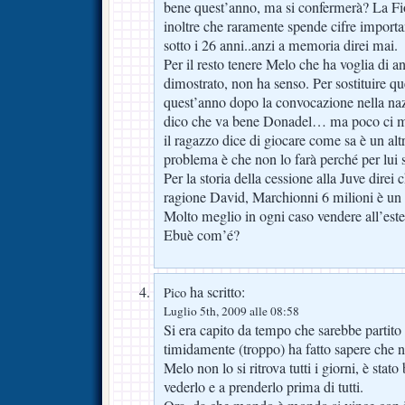
bene quest’anno, ma si confermerà? La Fi
inoltre che raramente spende cifre importan
sotto i 26 anni..anzi a memoria direi mai.
Per il resto tenere Melo che ha voglia di an
dimostrato, non ha senso. Per sostituire qu
quest’anno dopo la convocazione nella nazi
dico che va bene Donadel… ma poco ci m
il ragazzo dice di giocare come sa è un alt
problema è che non lo farà perché per lui 
Per la storia della cessione alla Juve direi
ragione David, Marchionni 6 milioni è un al
Molto meglio in ogni caso vendere all’este
Ebuè com’é?
ha scritto:
Pico
Luglio 5th, 2009 alle 08:58
Si era capito da tempo che sarebbe partito 
timidamente (troppo) ha fatto sapere che 
Melo non lo si ritrova tutti i giorni, è sta
vederlo e a prenderlo prima di tutti.