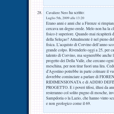
ha scritto:
Cavaliere Nero
Luglio 5th, 2009 alle 13:20
Erano anni e anni che a Firenze si rimpia
cercava un degno erede. Melo non ha la cl
fisico è superiore. Quando mai ricapiterà di
della Seleçao? Attualmente è nel pieno del
fisica. L’acquisto di Corvino dell’anno scor
grande colpo. Rivenderlo oggi a 25, per ca
talento di Corvino, ma segnerebbe anche l
progetto dei Della Valle, che cercano ogni
meschina, per non tirar fuori una lira. Ced
d’Agostino potrebbe in parte colmare il vu
dovrebbe cominciare a parlare di FIOR
RIDIMENSIONATA e di ADDIO DEFI
PROGETTO. E i poveri tifosi, illusi da an
resteranno col solito pugno di mosche, inv
Sampdoria o la Lazio, che hanno vinto scud
e non geologico come il 69.