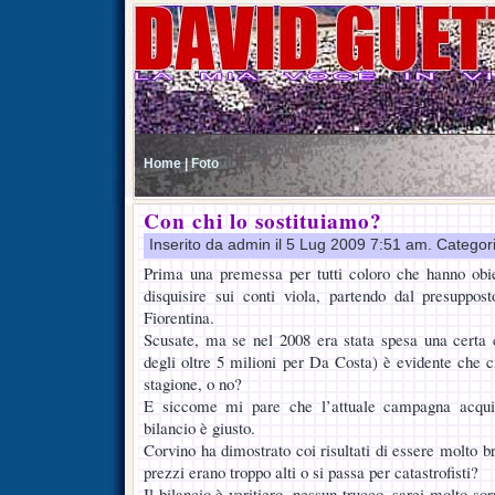
Home |
Foto
Con chi lo sostituiamo?
Inserito da admin il 5 Lug 2009 7:51 am. Categor
Prima una premessa per tutti coloro che hanno obie
disquisire sui conti viola, partendo dal presuppos
Fiorentina.
Scusate, ma se nel 2008 era stata spesa una certa 
degli oltre 5 milioni per Da Costa) è evidente che c
stagione, o no?
E siccome mi pare che l’attuale campagna acquisti
bilancio è giusto.
Corvino ha dimostrato coi risultati di essere molto br
prezzi erano troppo alti o si passa per catastrofisti?
Il bilancio è veritiero, nessun trucco, sarei molto so