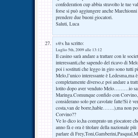
confederation cup abbia stravolto le tue va
forse si può aggiungere anche Marchionni 
prendere due buoni giocatori.
Saluti, Luca
ha scritto:
s@x
Luglio 5th, 2009 alle 13:12
Il casino sarà andare a trattare con le soci
interessanti,che sapendo del ricavo di Mel
poi i sostituti che leggo in giro sono tutti p
Melo,l’unico interessante è Ledesma,ma è
completamente diverso,e poi andare a trat
lotito dopo aver venduto Melo………io sare
Maringa.Comunque confido con Corvino,al 
considerano solo per cavolate fatte!Si è ver
costa,van de borre,hable…….),ma non pote
Corvino??
Ve lo dico io,ha comprato un giocatore c
anno fà e ora è titolare della nazionale pi
parlare di Frey,Toni,Gamberini,Pasqual