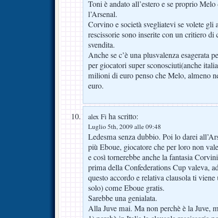
Toni è andato all’estero e se proprio Melo
l’Arsenal.
Corvino e società svegliatevi se volete gl
rescissorie sono inserite con un critiero di 
svendita.
Anche se c’è una plusvalenza esagerata p
per giocatori super sconosciuti(anche ital
milioni di euro penso che Melo, almeno ne
euro.
ha scritto:
alex Fi
Luglio 5th, 2009 alle 09:48
Ledesma senza dubbio. Poi lo darei all’Ars
più Eboue, giocatore che per loro non vale
e così tornerebbe anche la fantasia Corvin
prima della Confederations Cup valeva, ad
questo accordo e relativa clausola ti viene 
solo) come Eboue gratis.
Sarebbe una genialata.
Alla Juve mai. Ma non perchè è la Juve, ma