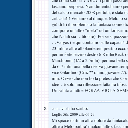
che conta solo la VIOLA, i primi passi de
lasciano perplessi. Non dimentichiamo per
del calcio mercato 2008 per tutti, è stata
criticata!!! Veniamo al dunque: Melo lo s
giù di li) il problema o la fantasia come d
comprare un’altro “melo” ud un fortissim
che Natali sia …titolare). Poi se si piazzan
…Vargas ( e qui contiamo sulle capacità d
23 mln e oltre all’olandesein prestito ecc
per un forte terzino destro 6-8 mln(Beck o
Marchionni (1/2 a 2,5mln), per una bell
da 6-7 mln, una bella riserva giovane sem
vice Gilardino (Cruz?? o uno giovane ??). 
mln. Ovvio che non ho la pretesa che Cor
idee…è solo una riflessione fatta tra tifos
Un saluto a tutti e FORZA VIOLA 
ha scritto:
conte viola
Luglio 5th, 2009 alle 09:29
Mi spiace darti un altro dolore da fantaca
oltre a Melo partira’ qualcun’altro. facci