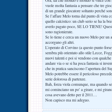
Ora, da che mondo è mondo si vince con i 
vuole molta fantasia a pensare che tre gioc
di un grande giocatore soltanto perché sono
Se l’affare Melo torna dal punto di vista c
quello calcistico: un club serio se ha la br
averlo pagato poco, SE LO TIENE! Questo 
sono ragionierate.
Se lo tiene e cerca un nuovo Melo per un a
accorgano gli altri.
L’operato di Corvino (a questo punto forse
sembra più orientato allo stile Lecce, Fogg
nuovi talenti e poi si vendono con qualche
andare via o se si ha poca fantasia si inven
che in pratica sanciscono l’apertura del S
Melo potrebbe essere il pericoloso precede
serie dolorosa di partenze.
Bah, forza viola comunque, ma quando sen
mi cominciano un po’ a girare, e mi girano
cosa avevano detto per il 2011…
Non capisco ma mi adeguo.