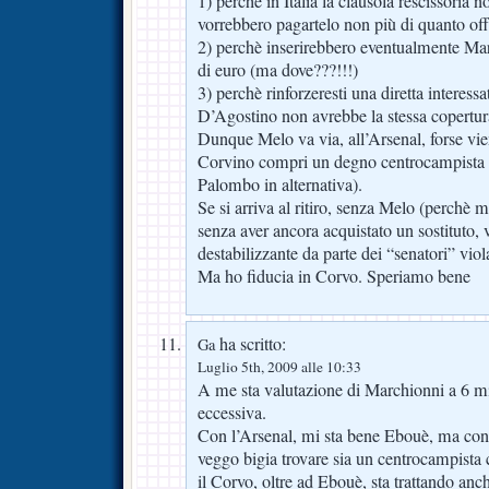
1) perchè in Italia la clausola rescissoria n
vorrebbero pagartelo non più di quanto of
2) perchè inserirebbero eventualmente Ma
di euro (ma dove???!!!)
3) perchè rinforzeresti una diretta interess
D’Agostino non avrebbe la stessa copertur
Dunque Melo va via, all’Arsenal, forse vi
Corvino compri un degno centrocampista 
Palombo in alternativa).
Se si arriva al ritiro, senza Melo (perchè m
senza aver ancora acquistato un sostituto, 
destabilizzante da parte dei “senatori” viol
Ma ho fiducia in Corvo. Speriamo bene
ha scritto:
Ga
Luglio 5th, 2009 alle 10:33
A me sta valutazione di Marchionni a 6 m
eccessiva.
Con l’Arsenal, mi sta bene Ebouè, ma con i
veggo bigia trovare sia un centrocampista
il Corvo, oltre ad Ebouè, sta trattando anch