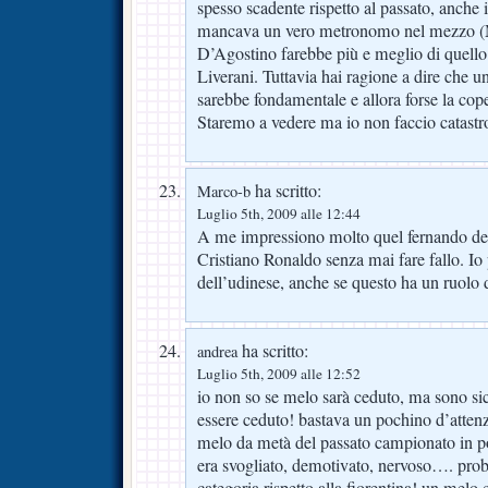
spesso scadente rispetto al passato, anche i
mancava un vero metronomo nel mezzo (Me
D’Agostino farebbe più e meglio di quello
Liverani. Tuttavia hai ragione a dire che un
sarebbe fondamentale e allora forse la co
Staremo a vedere ma io non faccio catastrof
ha scritto:
Marco-b
Luglio 5th, 2009 alle 12:44
A me impressiono molto quel fernando del
Cristiano Ronaldo senza mai fare fallo. Io
dell’udinese, anche se questo ha un ruolo 
ha scritto:
andrea
Luglio 5th, 2009 alle 12:52
io non so se melo sarà ceduto, ma sono s
essere ceduto! bastava un pochino d’atten
melo da metà del passato campionato in po
era svogliato, demotivato, nervoso…. probab
categoria rispetto alla fiorentina! un melo