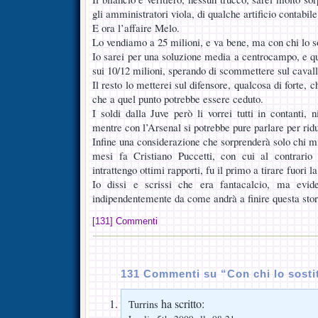
gli amministratori viola, di qualche artificio contabile
E ora l’affaire Melo.
Lo vendiamo a 25 milioni, e va bene, ma con chi lo s
Io sarei per una soluzione media a centrocampo, e q
sui 10/12 milioni, sperando di scommettere sul cavall
Il resto lo metterei sul difensore, qualcosa di forte, 
che a quel punto potrebbe essere ceduto.
I soldi dalla Juve però li vorrei tutti in contanti,
mentre con l’Arsenal si potrebbe pure parlare per ridu
Infine una considerazione che sorprenderà solo chi m
mesi fa Cristiano Puccetti, con cui al contrario
intrattengo ottimi rapporti, fu il primo a tirare fuori l
Io dissi e scrissi che era fantacalcio, ma evid
indipendentemente da come andrà a finire questa stor
[131] Commenti
131 Commenti su “Con chi lo sost
ha scritto:
Turrins