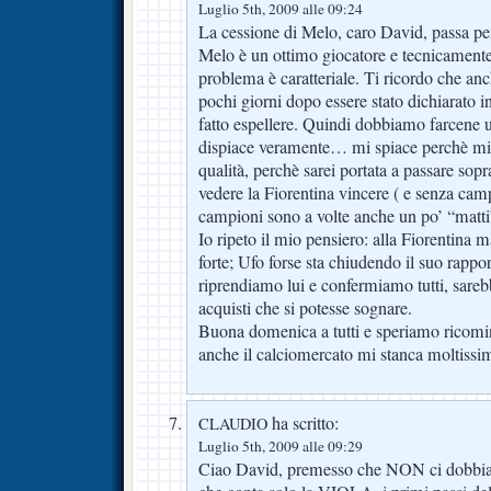
Luglio 5th, 2009 alle 09:24
La cessione di Melo, caro David, passa pe
Melo è un ottimo giocatore e tecnicamente 
problema è caratteriale. Ti ricordo che an
pochi giorni dopo essere stato dichiarato in
fatto espellere. Quindi dobbiamo farcene 
dispiace veramente… mi spiace perchè mi 
qualità, perchè sarei portata a passare sop
vedere la Fiorentina vincere ( e senza camp
campioni sono a volte anche un po’ “matti
Io ripeto il mio pensiero: alla Fiorentina m
forte; Ufo forse sta chiudendo il suo rappo
riprendiamo lui e confermiamo tutti, sare
acquisti che si potesse sognare.
Buona domenica a tutti e speriamo ricomin
anche il calciomercato mi stanca moltissi
ha scritto:
CLAUDIO
Luglio 5th, 2009 alle 09:29
Ciao David, premesso che NON ci dobbi