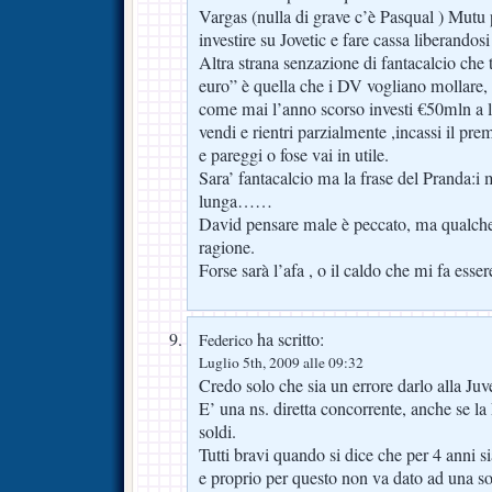
Vargas (nulla di grave c’è Pasqual ) Mutu 
investire su Jovetic e fare cassa liberandos
Altra strana senzazione di fantacalcio che 
euro” è quella che i DV vogliano mollare,
come mai l’anno scorso investi €50mln a 
vendi e rientri parzialmente ,incassi il pr
e pareggi o fose vai in utile.
Sara’ fantacalcio ma la frase del Pranda:i m
lunga……
David pensare male è peccato, ma qualche 
ragione.
Forse sarà l’afa , o il caldo che mi fa esser
ha scritto:
Federico
Luglio 5th, 2009 alle 09:32
Credo solo che sia un errore darlo alla Juv
E’ una ns. diretta concorrente, anche se la
soldi.
Tutti bravi quando si dice che per 4 anni s
e proprio per questo non va dato ad una so