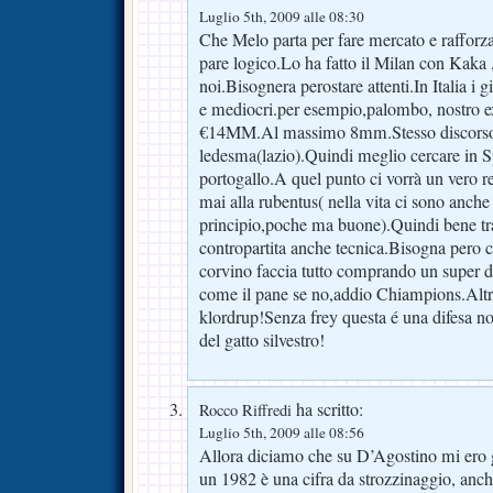
Luglio 5th, 2009 alle 08:30
Che Melo parta per fare mercato e rafforz
pare logico.Lo ha fatto il Milan con Kaka 
noi.Bisognera perostare attenti.In Italia i 
e mediocri.per esempio,palombo, nostro e
€14MM.Al massimo 8mm.Stesso discorso
ledesma(lazio).Quindi meglio cercare in 
portogallo.A quel punto ci vorrà un vero 
mai alla rubentus( nella vita ci sono anche 
principio,poche ma buone).Quindi bene tra
contropartita anche tecnica.Bisogna pero c
corvino faccia tutto comprando un super d
come il pane se no,addio Chiampions.Altro 
klordrup!Senza frey questa é una difesa 
del gatto silvestro!
ha scritto:
Rocco Riffredi
Luglio 5th, 2009 alle 08:56
Allora diciamo che su D’Agostino mi ero 
un 1982 è una cifra da strozzinaggio, anch