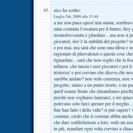
ha scritto:
alice
Luglio 5th, 2009 alle 15:40
a me non piace quest’aria strana, sembrav
stata costruita l’ossatura per il futuro, fr
montolivo-mutu e gilardino…ma non si p
giocatori, dov’è la stabilità del progetto?
e poi mai, ma sarà che sono una tifosa e n
ragionare di plusvalenze e queste cose che
riguardare…sarà che non voglio che la fio
udinese, che lancia i suoi giocatori e poi li
tristezza! e poi corvino che diceva che nes
sarebbe andato? non vedo coerenza, non ve
progetto, siamo a un punto morto, a un p
quell’esame finale che rimandiamo perchè c
perchè non vogliamo laurearci, e mi spiace
potevano solo farci sperare per il megli
fine han fatto i della valle? si può sapere? 
comune, credo che il comune abbia anche 
che dare soddisfazione a loro, vedo un ass
in più, mandare ogni volta corvino a chiacc