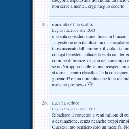
non serve a niente.. ergo meglio cederlo.
ha scritto:
maramaldo61
Luglio 5th, 2009 alle 13:03
una sola considerazione :braccini braccini 
… gestione non da tifosi ma da speculatori 
tifosi accecati dall’ amore x il viola. stann
con qst benedetta cittadella viola cn i terr
comune di firenze. ok, ma nel contempo ch
se no è tropppo facile. e mentreaspettiamo 
si torna a centro classifica? e la consegue
giocatori? e una fiorentina che lotta real
avevano promesso ?
ha scritto:
Luca
Luglio 5th, 2009 alle 13:07
Ribadisco il concetto: a venti milioni di eu
a destinazione, senza neanche troppi rimpi
Questo il tuo pensiero solo un mese fa. N