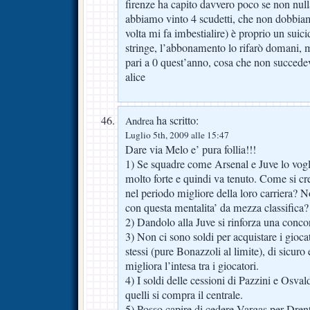
firenze ha capito davvero poco se non nul
abbiamo vinto 4 scudetti, che non dobbiam
volta mi fa imbestialire) è proprio un suic
stringe, l’abbonamento lo rifarò domani, 
pari a 0 quest’anno, cosa che non succede
alice
ha scritto:
Andrea
Luglio 5th, 2009 alle 15:47
Dare via Melo e’ pura follia!!!
1) Se squadre come Arsenal e Juve lo vogl
molto forte e quindi va tenuto. Come si cr
nel periodo migliore della loro carriera? N
con questa mentalita’ da mezza classifica?
2) Dandolo alla Juve si rinforza una conco
3) Non ci sono soldi per acquistare i gioca
stessi (pure Bonazzoli al limite), di sicur
migliora l’intesa tra i giocatori.
4) I soldi delle cessioni di Pazzini e Osva
quelli si compra il centrale.
5) Posso capire di cedere Vargas per Drent