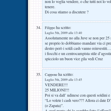
non lo voglia vendere, o che tutti noi lo 
tenere.
Di cosa stiamo a discutere ?
ha scritto:
Filippo
Luglio 5th, 2009 alle 13:40
Assolutamente no alla Juve se non per 25 m
se proprio lo dobbiamo mandare via ci pre
destro però i soldi cash vanno reinvestiti
i fiocchi e un centrocampista stile d’ago
spicciolo un buon vice gila vedi Cruz
ha scritto:
Cappone
Luglio 5th, 2009 alle 13:45
VENDERE!!!
25 MILIONI!!!
Poi si va dall’ udinese con questi soldini e g
“Lo volete ì cash vero??? Allora ci date D
(o Zapata)”.
A quel punto chi lo avrebbe fatto l’affare?