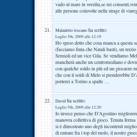
vado al mare in versilia,se mi consenti,vo
alle persone coinvolte nella strage di viare
ha scritto:
Maladetto toscano
Luglio 5th, 2009 alle 12:19
Ho speso detto che cosa manca a questa sq
(facciamo finta che Natali basti), un terzio 
Semioli ed un vice Gila. Se vendiamo Melo
mancherà anche un centromediano e dovre
con qualche soldo in più ed un giocaore me
che con il soldi di Melo si prenderebbe D
porterei a Torino a spalle …
ha scritto:
David
Luglio 5th, 2009 alle 12:20
Io invece penso che D’Agostino migliorere
manovra collettiva di gioco. Tenuta ferma
si è dimostrato uno degli incontristi migli
di entrare fra i top del ruolo, il nostro gio