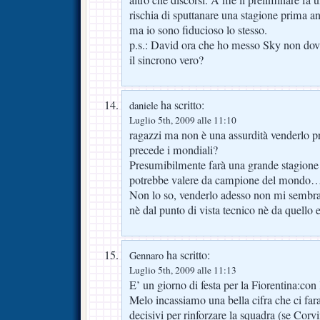
altro che discorsi. A me il preliminare fa 
rischia di sputtanare una stagione prima a
ma io sono fiducioso lo stesso.
p.s.: David ora che ho messo Sky non dov
il sincrono vero?
ha scritto:
daniele
Luglio 5th, 2009 alle 11:10
ragazzi ma non è una assurdità venderlo pr
precede i mondiali?
Presumibilmente farà una grande stagione
potrebbe valere da campione del mondo…
Non lo so, venderlo adesso non mi sembra
nè dal punto di vista tecnico nè da quello
ha scritto:
Gennaro
Luglio 5th, 2009 alle 11:13
E’ un giorno di festa per la Fiorentina:con
Melo incassiamo una bella cifra che ci fara
decisivi per rinforzare la squadra (se Corv