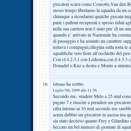
giocatori scarsi come Comotto,Van den Bo
stesso tempo liberiamo la squadra da un c
chiunque a ricordarmi qualche giocata impo
parte i palloni recuperati e spesso ridati 
nella sua carriera non è stato piu’ di un an
quando e’ arrivato in Nazionale ha cominc
di passaggio e ha assunto un carattere su
irritava i compagni;ciliegina sulla torta le
squalifiche vero fiore all’occhiello del gio
Con ol 4.2.3.1 con Ledesma,con il 4.3.3 c
Donadel o Kuz a destra e Monto a sinistra
ha scritto:
fabiano
Luglio 5th, 2009 alle 11:36
Secondo me, vendere Melo a 25 mnl cons
pagato 7 e riuscire a prendere un giocat
cifra intorno ai 10 mnl secondo me sarebb
senza dubbio un giocatore in ascesa ma 
sia stato decisivo quanto Frey e Gilardino 
beccato un bel numero di giornate di squa