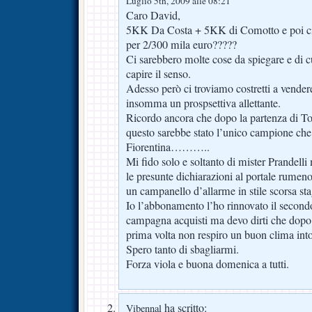
Luglio 5th, 2009 alle 08:21
Caro David,
5KK Da Costa + 5KK di Comotto e poi ci 
per 2/300 mila euro?????
Ci sarebbero molte cose da spiegare e di c
capire il senso.
Adesso però ci troviamo costretti a vende
insomma un prospsettiva allettante.
Ricordo ancora che dopo la partenza di Ton
questo sarebbe stato l’unico campione che 
Fiorentina………..
Mi fido solo e soltanto di mister Prandelli 
le presunte dichiarazioni al portale rume
un campanello d’allarme in stile scorsa st
Io l’abbonamento l’ho rinnovato il secondo
campagna acquisti ma devo dirti che dopo 
prima volta non respiro un buon clima into
Spero tanto di sbagliarmi.
Forza viola e buona domenica a tutti.
ha scritto:
Vibennal