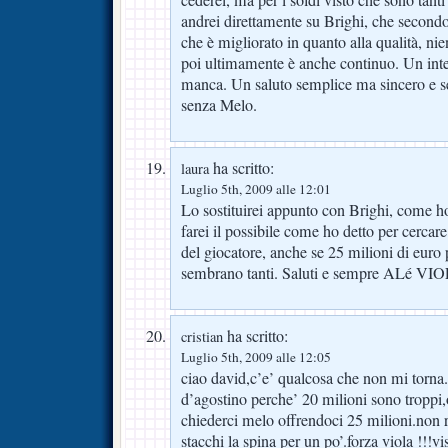
cederei, ma per i soldi visto che sono tanti
andrei direttamente su Brighi, che second
che è migliorato in quanto alla qualità, nie
poi ultimamente è anche continuo. Un inte
manca. Un saluto semplice ma sincero 
senza Melo.
ha scritto:
laura
Luglio 5th, 2009 alle 12:01
Lo sostituirei appunto con Brighi, come ho 
farei il possibile come ho detto per cercare 
del giocatore, anche se 25 milioni di euro 
sembrano tanti. Saluti e sempre ALé VI
ha scritto:
cristian
Luglio 5th, 2009 alle 12:05
ciao david,c’e’ qualcosa che non mi torna.
d’agostino perche’ 20 milioni sono troppi
chiederci melo offrendoci 25 milioni.non r
stacchi la spina per un po’.forza viola !!!vi