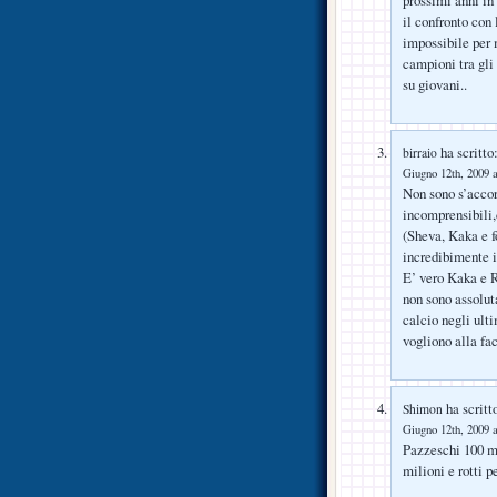
il confronto con 
impossibile per 
campioni tra gli 
su giovani..
ha scritto
birraio
Giugno 12th, 2009 a
Non sono s’accord
incomprensibili,
(Sheva, Kaka e fo
incredibimente 
E’ vero Kaka e R
non sono assoluta
calcio negli ult
vogliono alla fac
ha scritt
Shimon
Giugno 12th, 2009 a
Pazzeschi 100 mi
milioni e rotti 