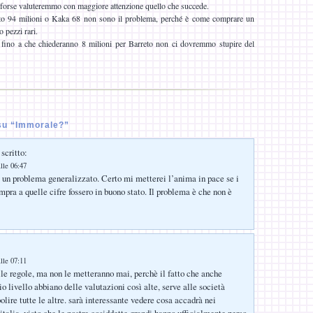
he forse valuteremmo con maggiore attenzione quello che succede.
o 94 milioni o Kaka 68 non sono il problema, perché è come comprare un
 pezzi rari.
 e fino a che chiederanno 8 milioni per Barreto non ci dovremmo stupire del
su “Immorale?”
scritto:
lle 06:47
un problema generalizzato. Certo mi metterei l’anima in pace se i
mpra a quelle cifre fossero in buono stato. Il problema è che non è
lle 07:11
lle regole, ma non le metteranno mai, perchè il fatto che anche
o livello abbiano delle valutazioni così alte, serve alle società
olire tutte le altre. sarà interessante vedere cosa accadrà nei
italia, visto che le nostre cosiddette grandi hanno ufficialmente perso