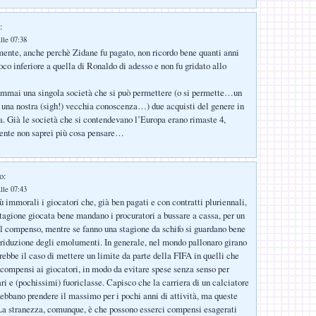
:
lle 07:38
nte, anche perchè Zidane fu pagato, non ricordo bene quanti anni
poco inferiore a quella di Ronaldo di adesso e non fu gridato allo
emmai una singola società che si può permettere (o si permette…un
una nostra (sigh!) vecchia conoscenza…) due acquisti del genere in
a. Già le società che si contendevano l’Europa erano rimaste 4,
ente non saprei più cosa pensare…
o:
lle 07:43
 immorali i giocatori che, già ben pagati e con contratti pluriennali,
 stagione giocata bene mandano i procuratori a bussare a cassa, per un
 compenso, mentre se fanno una stagione da schifo si guardano bene
 riduzione degli emolumenti. In generale, nel mondo pallonaro girano
arebbe il caso di mettere un limite da parte della FIFA in quelli che
 compensi ai giocatori, in modo da evitare spese senza senso per
ri e (pochissimi) fuoriclasse. Capisco che la carriera di un calciatore
debbano prendere il massimo per i pochi anni di attività, ma queste
. La stranezza, comunque, è che possono esserci compensi esagerati