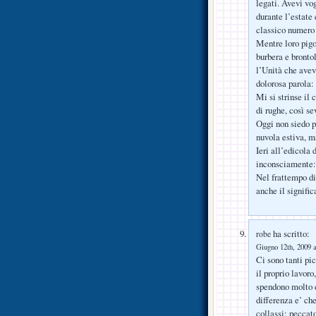
legati. Avevi vog
durante l’estate
classico numero 
Mentre loro pigo
burbera e bronto
l’Unità che avev
dolorosa parola
Mi si strinse il
di rughe, così s
Oggi non siedo p
nuvola estiva, m
Ieri all’edicola 
inconsciamente:
Nel frattempo di
anche il signifi
ha scritto:
robe
Giugno 12th, 2009 a
Ci sono tanti pi
il proprio lavor
spendono molto d
differenza e’ ch
collassi: peccat