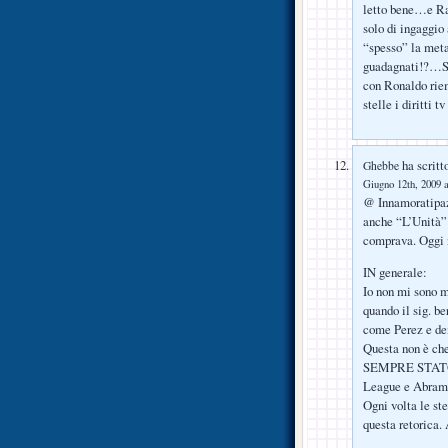
letto bene…e Ra
solo di ingaggio
“spesso” la meta
guadagnati!?…So
con Ronaldo riem
stelle i diritti t
ha scritt
Ghebbe
Giugno 12th, 2009 a
@ Innamoratipa
anche “L’Unità” 
comprava. Oggi n
IN generale:
Io non mi sono m
quando il sig. b
come Perez e dem
Questa non è che
SEMPRE STATO CO
League e Abramo
Ogni volta le st
questa retorica. 