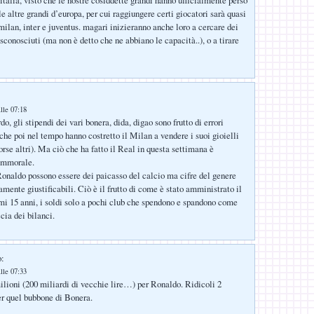
le altre grandi d’europa, per cui raggiungere certi giocatori sarà quasi
milan, inter e juventus. magari inizieranno anche loro a cercare dei
sconosciuti (ma non è detto che ne abbiano le capacità..), o a tirare
:
lle 07:18
o, gli stipendi dei vari bonera, dida, digao sono frutto di errori
che poi nel tempo hanno costretto il Milan a vendere i suoi gioielli
rse altri). Ma ciò che ha fatto il Real in questa settimana è
immorale.
onaldo possono essere dei paicasso del calcio ma cifre del genere
mente giustificabili. Ciò è il frutto di come è stato amministrato il
imi 15 anni, i soldi solo a pochi club che spendono e spandono come
cia dei bilanci.
o:
lle 07:33
lioni (200 miliardi di vecchie lire…) per Ronaldo. Ridicoli 2
per quel bubbone di Bonera.