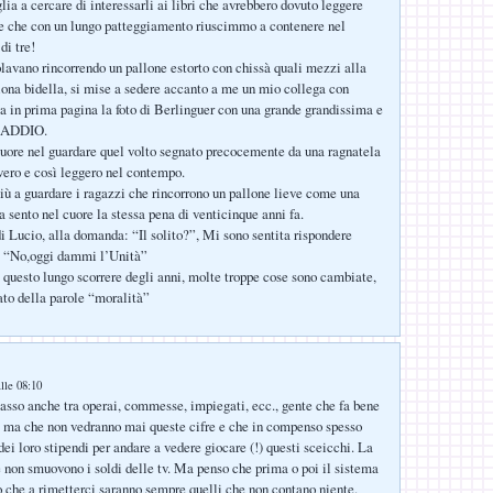
lia a cercare di interessarli ai libri che avrebbero dovuto leggere
 e che con un lungo patteggiamento riuscimmo a contenere nel
di tre!
lavano rincorrendo un pallone estorto con chissà quali mezzi alla
lona bidella, si mise a sedere accanto a me un mio collega con
a in prima pagina la foto di Berlinguer con una grande grandissima e
: ADDIO.
 cuore nel guardare quel volto segnato precocemente da una ragnatela
evero e così leggero nel contempo.
iù a guardare i ragazzi che rincorrono un pallone lieve come una
a sento nel cuore la stessa pena di venticinque anni fa.
di Lucio, alla domanda: “Il solito?”, Mi sono sentita rispondere
 “No,oggi dammi l’Unità”
 questo lungo scorrere degli anni, molte troppe cose sono cambiate,
cato della parole “moralità”
lle 08:10
casso anche tra operai, commesse, impiegati, ecc., gente che fa bene
o, ma che non vedranno mai queste cifre e che in compenso spesso
ei loro stipendi per andare a vedere giocare (!) questi sceicchi. La
e non smuovono i soldi delle tv. Ma penso che prima o poi il sistema
o che a rimetterci saranno sempre quelli che non contano niente.