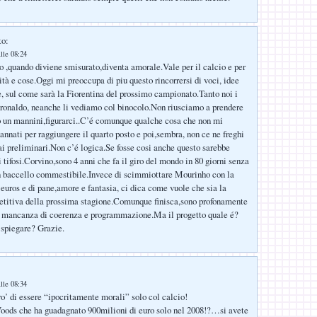
to:
lle 08:24
to ,quando diviene smisurato,diventa amorale.Vale per il calcio e per
ità e cose.Oggi mi preoccupa di piu questo rincorrersi di voci, idee
e, sul come sarà la Fiorentina del prossimo campionato.Tanto noi i
o ronaldo, neanche li vediamo col binocolo.Non riusciamo a prendere
 un mannini,figurarci..C’é comunque qualche cosa che non mi
annati per raggiungere il quarto posto e poi,sembra, non ce ne freghi
 ai preliminari.Non c’é logica.Se fosse cosi anche questo sarebbe
 tifosi.Corvino,sono 4 anni che fa il giro del mondo in 80 giorni senza
un baccello commestibile.Invece di scimmiottare Mourinho con la
 euros e di pane,amore e fantasia, ci dica come vuole che sia la
etitiva della prossima stagione.Comunque finisca,sono profonamente
a mancanza di coerenza e programmazione.Ma il progetto quale é?
 spiegare? Grazie.
lle 08:34
’ di essere “ipocritamente morali” solo col calcio!
Woods che ha guadagnato 900milioni di euro solo nel 2008!?…si avete