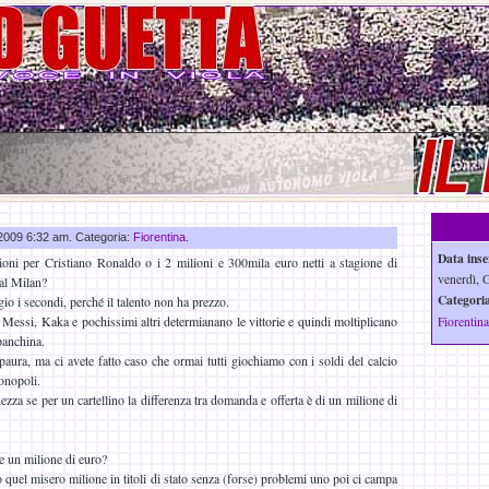
u 2009 6:32 am. Categoria:
Fiorentina
.
Data inse
oni per Cristiano Ronaldo o i 2 milioni e 300mila euro netti a stagione di
venerdì, 
al Milan?
Categoria
 i secondi, perché il talento non ha prezzo.
Messi, Kaka e pochissimi altri determianano le vittorie e quindi moltiplicano
Fiorentina
 panchina.
paura, ma ci avete fatto caso che ormai tutti giochiamo con i soldi del calcio
onopoli.
za se per un cartellino la differenza tra domanda e offerta è di un milione di
e un milione di euro?
quel misero milione in titoli di stato senza (forse) problemi uno poi ci campa