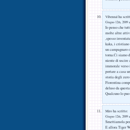
ha scrit
Vibennal
Giugno 12th, 2009 a
Io penso che tut
molte altre attiv
,spesso inventat
kaka, i cristian
un campagnaro o
torna.Ci siamo d
niente di uscire
immorale verso i
portare a casa 
storia degli zero
Fiorentina comp
deluso da quest
Qualcuno lo puo
ha scritto:
Miro
Giugno 12th, 2009 a
Smettiamola pero
E allora Tiger 