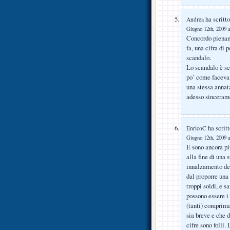
ha scritto
Andrea
Giugno 12th, 2009 a
Concordo piename
fa, una cifra di 
scandalo.
Lo scandalo è s
po’ come faceva 
una stessa annat
adesso sinceram
ha scritt
EnricoC
Giugno 12th, 2009 a
E sono ancora più
alla fine di una
innalzamento del
dal proporre una
troppi soldi, e s
possono essere i
(tanti) comprima
sia breve e che 
cifre sono folli