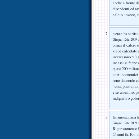
anche a fronte d
dipendenti ed av
calcio, invece, 
ha scritto
piero.s
Giugno 12th, 2009 a
ormai il calcio è
viene calcolato 
interessano più g
incassi si fanno 
quasi 200 miliard
conti economici
sono daccordo c
“cosa possiamo f
e se un emiro, p
indignati o god
ha
Innamoratipazzi
Giugno 12th, 2009 a
Rigorosamente f
25 anni fa. Era u