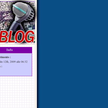
Info
rimento :
Giu 12th, 2009 alle 06:32
 :