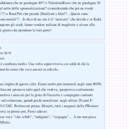
ikkonen che ne guadagna 40?! e ValentinoRossi che ne guadagna 30
 al netto delle sponsorizzazioni? (considerando che poi ne evade
’!?) e Brad Pitt che prende 20milioni a film!?…Questi sono
no morali?!…Io dico di no, ma è il “mercato” che decide e se Kakà
piono gli stadi, fanno vendere milioni di magliette e alzare alle
v è giusto che prendano la loro parte!
o:
lle 08:39
zzi:
è cambiata molto. Una volta sopravviveva coi soldi di chi la
on ha senso che esca ancora in edicola.
ai stupìto di queste cifre. Erano molto più immorali negli anni 80/90,
erlusconi spianava tutto quel che vedeva, sperperava esattamente
oliva i mercati per la gioia di Gazzette e compagnie cantanti.
 un’evoluzione, quindi pochi moralismi: negli ultimi 20 anni E’
SI’. Berlusconi prima, Moratti, tutti i magnati della PRemier
vic in primis poi, Perez adesso.
esse voci: “che schifo”, “indignati”, “vergogna”… A me non piace
Affatto.