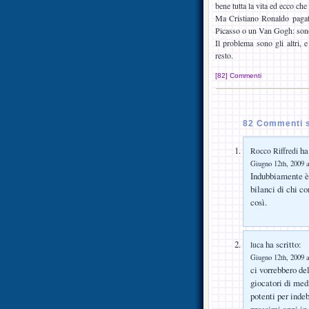
bene tutta la vita ed ecco c
Ma Cristiano Ronaldo pagat
Picasso o un Van Gogh: sono
Il problema sono gli altri,
resto.
[82] Commenti
82 Commenti 
ha 
Rocco Riffredi
Giugno 12th, 2009 a
Indubbiamente è 
bilanci di chi co
così.
ha scritto:
luca
Giugno 12th, 2009 a
ci vorrebbero de
giocatori di medi
potenti per indeb
prossimi anni in 