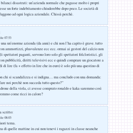
i bilanci disastrati: un’azienda normale che pagasse molto i propri
esse un forte indebitamento chiuderebbe dopo poco. Le società di
sfuggono ad ogni logica aziendale. Chissà perchè.
:
lle 07:53
 una un’enorme azienda (da anni) e chi non l’ha capito è grave. tutto
con ammortizzi, plusvalenze ecc ecc. ormai ai gestori del calcio non
li spettatori paganti, servono loro solo gli spettatori folcloristici. gli
con pubblicità, diritti televisivi ecc e quindi comprare un giocatore a
i di lire (fa + effetto in lire che in euro) è solo più una questino di
.
on chi si scandalizza e si indigna… ma concludo con una domanda:
are noi perchè non succeda tutto questo?”
adrone della viola, ci avesse comprato ronaldo e kaka saremmo così
eremmo come ricci in calore?
 scritto:
lle 08:03
uori tema.
na di quelle mattine in cui non tenevi i ragazzi in classe neanche