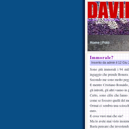
Home |
Foto
Immorale?
Inserito da admin il 12 Gi
Sono più immorali i 94 mili
ingaggio che prende Bonera 
Secondo me sono molto peggio
E mentre Cristiano Ronaldo, 
gli introiti, gli altri vanno in
Certo, sono cifre che fanno 
come se fossero quelli del m
Ormai ci sembra una sciocchez
euro.
E cosa vuoi mai che sia?
Ma lo avete mai visto insiem
Basta pensare che investendo 