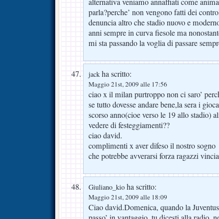
alternativa veniamo annaffiati come anima
parla?perche’ non vengono fatti dei contro
denuncia altro che stadio nuovo e modern
anni sempre in curva fiesole ma nonostante
mi sta passando la voglia di passare semp
ha scritto:
jack
Maggio 21st, 2009 alle 17:56
ciao x il milan purtroppo non ci saro’ p
se tutto dovesse andare bene,la sera i gioc
scorso anno(cioe verso le 19 allo stadio) 
vedere di festeggiamenti??
ciao david.
complimenti x aver difeso il nostro sogno
che potrebbe avverarsi forza ragazzi vincia
ha scritto:
Giuliano_kio
Maggio 21st, 2009 alle 18:09
Ciao david.Domenica, quando la Juventus
passo’ in vantaggio, tu dicesti alla radio, 