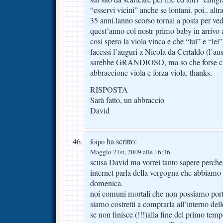
“esservi vicini” anche se lontani. poi.. alt
35 anni.lanno scorso tornai a posta per ve
quest’anno col nostr primo baby in arrivo
cosi spero la viola vinca e che “lui” e “lei”
facessi l’auguri a Nicola da Certaldo (l’aus
sarebbe GRANDIOSO, ma so che forse ch
abbraccione viola e forza viola. thanks.
RISPOSTA
Sarà fatto, un abbraccio
David
ha scritto:
foipo
Maggio 21st, 2009 alle 16:36
scusa David ma vorrei tanto sapere perche’
internet parla della vergogna che abbiamo
domenica.
noi comuni mortali che non possiamo porta
siamo costretti a comprarla all’interno dell
se non finisce (!!!)alla fine del primo tem