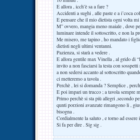
E allora , icch’è sa a fare ?
Accidenti a sughi , alle paste e a i’coca col
E pensare che il mio dietista ogni volta mi 
M” ovvero, mangia meno maiale , dove per
luminare intende il sottoscritto, e non la pr
Me misero, me tapino , ho mandato i figliol
dietisti negli ultimi ventanni.
Pazienza, si starà a vedere .
E allora gentile max Vinella , al grido di “l
invito a non fasciarsi la testa con sosspetti
a non sedersi accanto al sottoscritto quan
ci metteremo a tavola .
Perchè , lei si domanda ? Semplice , perch
E poi impari un trucco ; a tavola sempre me
Primo perchè si sta più allegri ,secondo p
qunti porzioni avanzate rimangono li , gius
bisogna .
Cordialmente la saluto , e torno ad essere il
Si fa per dire . Sig sig .