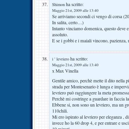
ha scritto:
Shimon
Maggio 21st, 2009 alle 13:40
Se arriviamo secondi ci vengo di corsa (
In salita, certo…)
Intanto vinciamo domenica, questo deve e
assoluto.
E se i gobbi e i maiali vincono, pazienza,
ha scritto:
i ' levriero
Maggio 21st, 2009 alle 13:40
x Max Vinella
Gentile amico, perchè mette il dito nella 
strada per Montesenario è lunga e impervi
levriero può raggiungere la meta promessa
Perchè mi costringe a guardare in faccia la
Ebbene si, non sono un levriero, ma un gro
110chili.
Mi ero ispirato al levriero per eleganza , di
invece ho la 60 drop 4, e per entrare e usc
10 minuti .