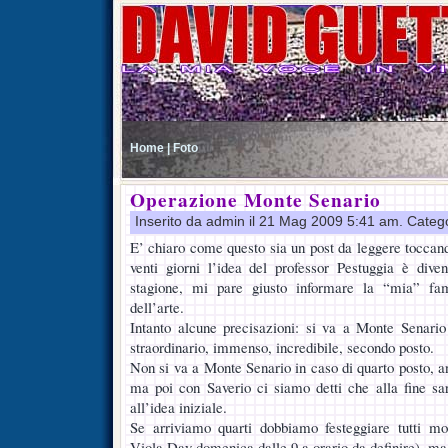
Home |
Foto
Operazione Monte Senario
Inserito da admin il 21 Mag 2009 5:41 am. Categ
E’ chiaro come questo sia un post da leggere toccand
venti giorni l’idea del professor Pestuggia è dive
stagione, mi pare giusto informare la “mia” fami
dell’arte.
Intanto alcune precisazioni: si va a Monte Senari
straordinario, immenso, incredibile, secondo posto.
Non si va a Monte Senario in caso di quarto posto, an
ma poi con Saverio ci siamo detti che alla fine sar
all’idea iniziale.
Se arriviamo quarti dobbiamo festeggiare tutti mol
Viola Day domenica dalle 9 a orario da definire), m