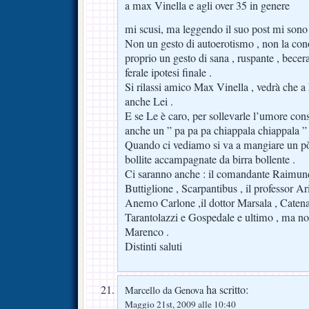
a max Vinella e agli over 35 in genere
mi scusi, ma leggendo il suo post mi sono 
Non un gesto di autoerotismo , non la c
proprio un gesto di sana , ruspante , bece
ferale ipotesi finale .
Si rilassi amico Max Vinella , vedrà che 
anche Lei .
E se Le è caro, per sollevarle l’umore cons
anche un ” pa pa pa chiappala chiappala ”
Quando ci vediamo si va a mangiare un pò 
bollite accampagnate da birra bollente .
Ci saranno anche : il comandante Raimund
Buttiglione , Scarpantibus , il professor Ari
Anemo Carlone ,il dottor Marsala , Caten
Tarantolazzi e Gospedale e ultimo , ma no
Marenco .
Distinti saluti
ha scritto:
Marcello da Genova
Maggio 21st, 2009 alle 10:40