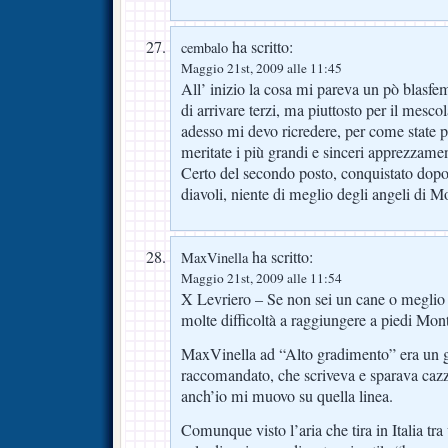
ha scritto:
cembalo
Maggio 21st, 2009 alle 11:45
All’ inizio la cosa mi pareva un pò blasfem
di arrivare terzi, ma piuttosto per il mescol
adesso mi devo ricredere, per come state po
meritate i più grandi e sinceri apprezzamen
Certo del secondo posto, conquistato dopo 
diavoli, niente di meglio degli angeli di M
ha scritto:
MaxVinella
Maggio 21st, 2009 alle 11:54
X Levriero – Se non sei un cane o meglio 
molte difficoltà a raggiungere a piedi Mont
MaxVinella ad “Alto gradimento” era un gi
raccomandato, che scriveva e sparava cazza
anch’io mi muovo su quella linea.
Comunque visto l’aria che tira in Italia tr