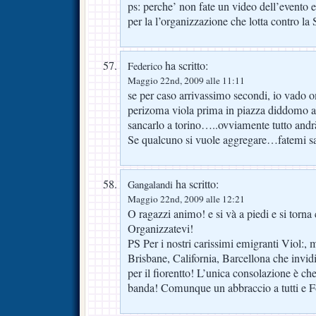
ps: perche’ non fate un video dell’evento 
per la l’organizzazione che lotta contro la
ha scritto:
Federico
Maggio 22nd, 2009 alle 11:11
se per caso arrivassimo secondi, io vado
perizoma viola prima in piazza diddomo a 
sancarlo a torino…..ovviamente tutto andr
Se qualcuno si vuole aggregare…fatemi s
ha scritto:
Gangalandi
Maggio 22nd, 2009 alle 12:21
O ragazzi animo! e si và a piedi e si torna
Organizzatevi!
PS Per i nostri carissimi emigranti Viol:,
Brisbane, California, Barcellona che invidia
per il fiorentto! L’unica consolazione è c
banda! Comunque un abbraccio a tutti e F