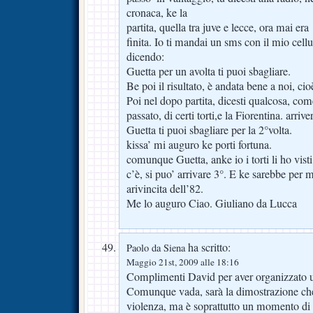
cronaca, ke la
partita, quella tra juve e lecce, ora mai era
finita. Io ti mandai un sms con il mio cell
dicendo:
Guetta per un avolta ti puoi sbagliare.
Be poi il risultato, è andata bene a noi, cio
Poi nel dopo partita, dicesti qualcosa, com
passato, di certi torti,e la Fiorentina. arrive
Guetta ti puoi sbagliare per la 2°volta.
kissa’ mi auguro ke porti fortuna.
comunque Guetta, anke io i torti li ho vist
c’è, si puo’ arrivare 3°. E ke sarebbe per m
arivincita dell’82.
Me lo auguro Ciao. Giuliano da Lucca
ha scritto:
Paolo da Siena
Maggio 21st, 2009 alle 18:16
Complimenti David per aver organizzato un
Comunque vada, sarà la dimostrazione che i
violenza, ma è soprattutto un momento d