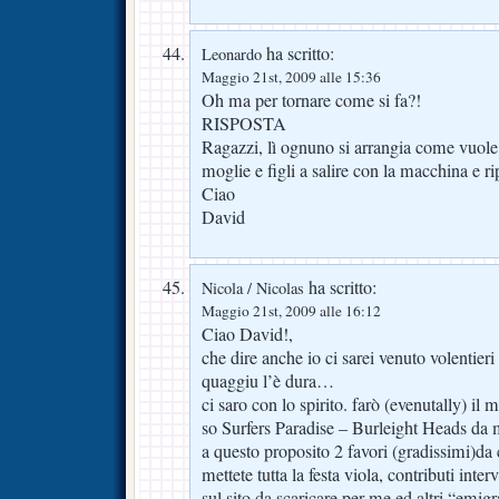
ha scritto:
Leonardo
Maggio 21st, 2009 alle 15:36
Oh ma per tornare come si fa?!
RISPOSTA
Ragazzi, lì ognuno si arrangia come vuole
moglie e figli a salire con la macchina e ri
Ciao
David
ha scritto:
Nicola / Nicolas
Maggio 21st, 2009 alle 16:12
Ciao David!,
che dire anche io ci sarei venuto volentie
quaggiu l’è dura…
ci saro con lo spirito. farò (evenutally) il m
so Surfers Paradise – Burleight Heads da 
a questo proposito 2 favori (gradissimi)da
mettete tutta la festa viola, contributi inte
sul sito da scaricare per me ed altri “emigr