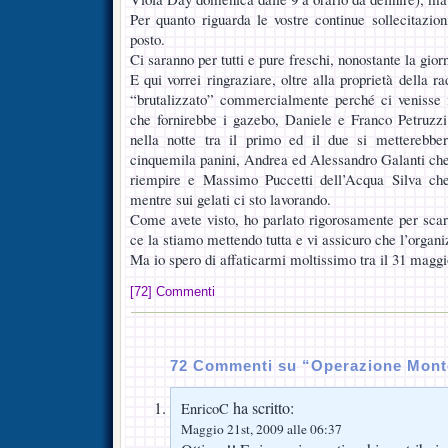
Per quanto riguarda le vostre continue sollecitazioni
posto.
Ci saranno per tutti e pure freschi, nonostante la giorn
E qui vorrei ringraziare, oltre alla proprietà della r
“brutalizzato” commercialmente perché ci venisse i
che fornirebbe i gazebo, Daniele e Franco Petruzzi
nella notte tra il primo ed il due si metterebbe
cinquemila panini, Andrea ed Alessandro Galanti che 
riempire e Massimo Puccetti dell’Acqua Silva che 
mentre sui gelati ci sto lavorando.
Come avete visto, ho parlato rigorosamente per sca
ce la stiamo mettendo tutta e vi assicuro che l’organi
Ma io spero di affaticarmi moltissimo tra il 31 magg
[72] Commenti
72 Commenti su “Operazione Mont
ha scritto:
EnricoC
Maggio 21st, 2009 alle 06:37