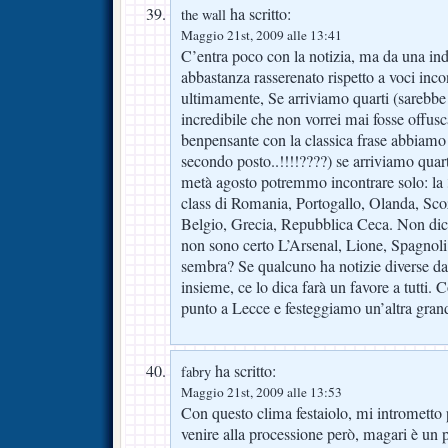
ha scritto:
the wall
Maggio 21st, 2009 alle 13:41
C’entra poco con la notizia, ma da una in
abbastanza rasserenato rispetto a voci incon
ultimamente, Se arriviamo quarti (sarebb
incredibile che non vorrei mai fosse offus
benpensante con la classica frase abbiamo bu
secondo posto..!!!!????) se arriviamo quart
metà agosto potremmo incontrare solo: la 3
class di Romania, Portogallo, Olanda, Sco
Belgio, Grecia, Repubblica Ceca. Non dic
non sono certo L’Arsenal, Lione, Spagnol
sembra? Se qualcuno ha notizie diverse d
insieme, ce lo dica farà un favore a tutt
punto a Lecce e festeggiamo un’altra grand
ha scritto:
fabry
Maggio 21st, 2009 alle 13:53
Con questo clima festaiolo, mi intrometto 
venire alla processione però, magari è un p