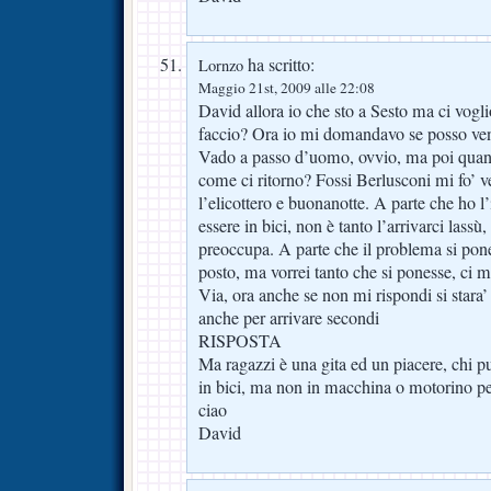
ha scritto:
Lornzo
Maggio 21st, 2009 alle 22:08
David allora io che sto a Sesto ma ci vogl
faccio? Ora io mi domandavo se posso veni
Vado a passo d’uomo, ovvio, ma poi quando
come ci ritorno? Fossi Berlusconi mi fo’ ve
l’elicottero e buonanotte. A parte che ho l’
essere in bici, non è tanto l’arrivarci lassù,
preoccupa. A parte che il problema si pone
posto, ma vorrei tanto che si ponesse, ci 
Via, ora anche se non mi rispondi si stara
anche per arrivare secondi
RISPOSTA
Ma ragazzi è una gita ed un piacere, chi pu
in bici, ma non in macchina o motorino p
ciao
David