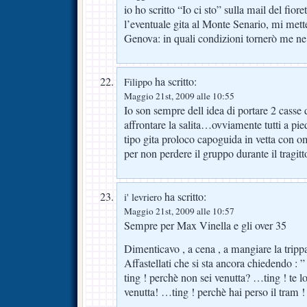
io ho scritto “Io ci sto” sulla mail del fior
l’eventuale gita al Monte Senario, mi mett
Genova: in quali condizioni tornerò me ne 
ha scritto:
Filippo
Maggio 21st, 2009 alle 10:55
Io son sempre dell idea di portare 2 casse
affrontare la salita…ovviamente tutti a pi
tipo gita proloco capoguida in vetta con o
per non perdere il gruppo durante il tragitt
ha scritto:
i' levriero
Maggio 21st, 2009 alle 10:57
Sempre per Max Vinella e gli over 35
Dimenticavo , a cena , a mangiare la trippa
Affastellati che si sta ancora chiedendo : 
ting ! perchè non sei venutta? …ting ! te l
venutta! …ting ! perchè hai perso il tram !