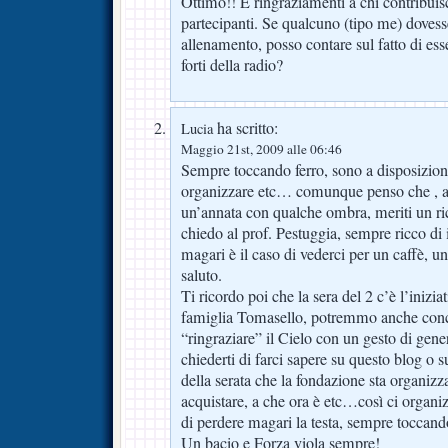
Ottimo!! E ringraziamenti a chi contribuisce
partecipanti. Se qualcuno (tipo me) dovess
allenamento, posso contare sul fatto di esse
forti della radio?
ha scritto:
Lucia
Maggio 21st, 2009 alle 06:46
Sempre toccando ferro, sono a disposizione
organizzare etc… comunque penso che , an
un’annata con qualche ombra, meriti un r
chiedo al prof. Pestuggia, sempre ricco di 
magari è il caso di vederci per un caffè, 
saluto.
Ti ricordo poi che la sera del 2 c’è l’inizia
famiglia Tomasello, potremmo anche conce
“ringraziare” il Cielo con un gesto di gene
chiederti di farci sapere su questo blog o s
della serata che la fondazione sta organizza
acquistare, a che ora è etc…così ci organ
di perdere magari la testa, sempre toccando
Un bacio e Forza viola sempre!