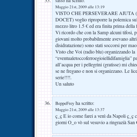
ha scritto:
sasso
Maggio 21st, 2009 alle 13:19
VISTO CHE PERSEVERARE AIUTA
DOCET) voglio riproporre la polemica sul
mezzo litro 1.5 € ed era finita prima della
Vi ricordo che con la Samp alcuni tifosi, 
giovani molto probabilmente avevano altri 
disidratazione) sono stati soccorsi per maol
Visto che Voi (radio blu) organizzando la
“eventualetoccoferroegioiellidifamiglia” p
all’acqua per i pellegrini (gratisse) mi ch
se ne fregano e non si organizzano. Le li
serie!!!!.
Un saluto
ha scritto:
BeppeFrey
Maggio 21st, 2009 alle 13:37
ç_ç E io come farei a venì da Napoli ç_ç ci
giorni O_o vò sul vesuvio a ringrazià San