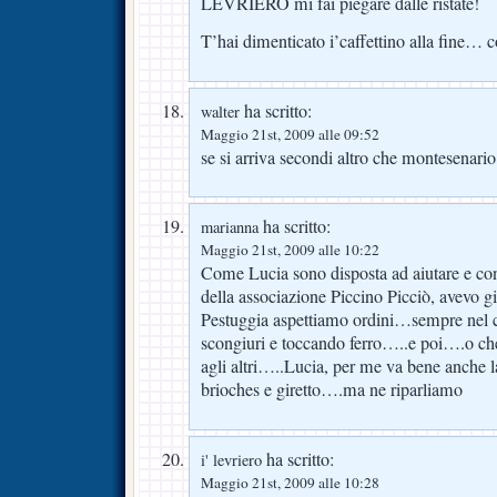
LEVRIERO mi fai piegare dalle ristate!
T’hai dimenticato i’caffettino alla fine… c
ha scritto:
walter
Maggio 21st, 2009 alle 09:52
se si arriva secondi altro che montesenari
ha scritto:
marianna
Maggio 21st, 2009 alle 10:22
Come Lucia sono disposta ad aiutare e co
della associazione Piccino Picciò, avevo gi
Pestuggia aspettiamo ordini…sempre nel c
scongiuri e toccando ferro…..e poi….o c
agli altri…..Lucia, per me va bene anche l
brioches e giretto….ma ne riparliamo
ha scritto:
i' levriero
Maggio 21st, 2009 alle 10:28