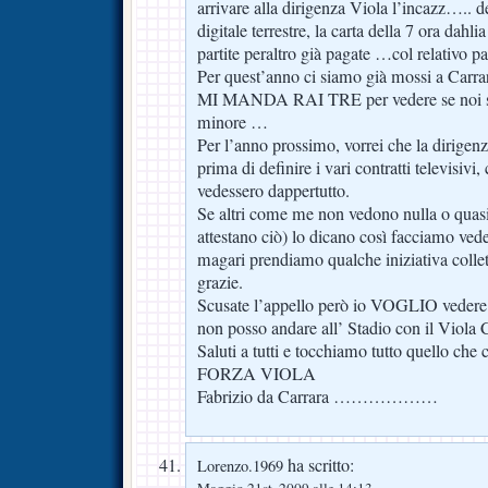
arrivare alla dirigenza Viola l’incazz….. de
digitale terrestre, la carta della 7 ora dahl
partite peraltro già pagate …col relativo 
Per quest’anno ci siamo già mossi a Carra
MI MANDA RAI TRE per vedere se noi sia
minore …
Per l’anno prossimo, vorrei che la dirigenz
prima di definire i vari contratti televisivi, 
vedessero dappertutto.
Se altri come me non vedono nulla o quasi
attestano ciò) lo dicano così facciamo vede
magari prendiamo qualche iniziativa colletti
grazie.
Scusate l’appello però io VOGLIO vedere
non posso andare all’ Stadio con il Viola 
Saluti a tutti e tocchiamo tutto quello che
FORZA VIOLA
Fabrizio da Carrara ………………
ha scritto:
Lorenzo.1969
Maggio 21st, 2009 alle 14:13