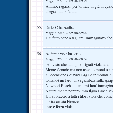
Maggio 22nd, 2009 alle 09:21
Animo, ragazzi, per tornare in giù in qua
allegra Iddio l’aiuta!
ha scritto:
EnricoC
Maggio 22nd, 2009 alle 09:27
Hai fatto bene a tagliare. Immaginavo che c
ha scritto:
california viola
Maggio 22nd, 2009 alle 09:58
beh visto che tutti gli emigrati viola farann
Monte Senario ma non avendo monti o al
all’occasione ( c’avrei Big Bear mountai
lontano) mi faro’ una sgambata sulla spia
Newport Beach …. che mi fara’ immaginare
Naturalmente portero’ mia figlia Grace Viol
Un abbraccio a tutti i tifosi viola che com
nostra amata Firenze.
ciao e forza viola.