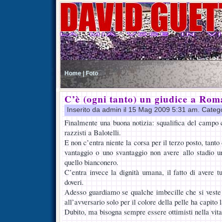
Home |
Foto
C’è (ogni tanto) un giudice a Rom
Inserito da admin il 15 Mag 2009 5:31 am. Categ
Finalmente una buona notizia: squalifica del campo c
razzisti a Balotelli.
E non c’entra niente la corsa per il terzo posto, tan
vantaggio o uno svantaggio non avere allo stadio 
quello bianconero.
C’entra invece la dignità umana, il fatto di avere tutt
doveri.
Adesso guardiamo se qualche imbecille che si veste d
all’avversario solo per il colore della pelle ha capito 
Dubito, ma bisogna sempre essere ottimisti nella vita