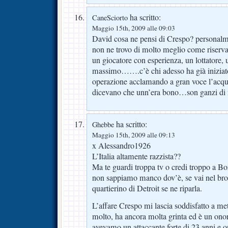
ha scritto:
CaneSciorto
Maggio 15th, 2009 alle 09:03
David cosa ne pensi di Crespo? personalm
non ne trovo di molto meglio come riserva
un giocatore con esperienza, un lottatore,
massimo…….c’è chi adesso ha già iniziato 
operazione acclamando a gran voce l’acqui
dicevano che unn’era bono…son ganzi di 
ha scritto:
Ghebbe
Maggio 15th, 2009 alle 09:13
x Alessandro1926
L’Italia altamente razzista??
Ma te guardi troppa tv o credi troppo a Bo
non sappiamo manco dov’è, se vai nel bro
quartierino di Detroit se ne riparla.
L’affare Crespo mi lascia soddisfatto a m
molto, ha ancora molta grinta ed è un onor
avevamo un attaccante forte di 23 anni e 