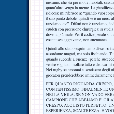
nessuno, che sia per motivi razziali, sessual
quant’altro venga in mente. La giustificaz
ridicola; mi riferisco a: “quando vuoi colp
il suo punto debole, quindi se è un nero, 
razzismo, etc”. Difatti non è razzismo, è i
crudeli con precisione chirurgica: si studia 
dove fa più male. Per il codice penale si tr
costituisce aggravante, non attenuante.
Quindi allo stadio esprimiamo dissenso f
assordante magari, ma solo fischiando. Tutt
quando succede a Firenze (perché succede 
venire voglia di mollare tutto e dedicarmi
Nel rugby se casomai si sentissero degli ulu
giocatori prenderebbero immediatamente la
PER QUANTO RIGUARDA CRESPO,
CONTENTISSIMO. FINALMENTE U
NELLA VIOLA. SE NON VADO ERR
CAMPIONE CHE ABBIAMO E’ GILA
CRESPO, ACQUISTO PERFETTO. UN
ESPERIENZA, SCALTREZZA, E VOG