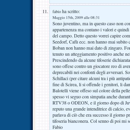
ha scritto:
fabio
Maggio 15th, 2009 alle 08:31
Sono juventino, ma in questo caso non conta
appartenenza ma contano i valori e quindi r
del campo. Detto questo vorrei capire co
Seedorf, Cafù ecc. non hanno mai subito co
Boban non hanno mai dato di zingaro. Fo
tenuto un atteggiamento positivo anche nei
Prescindendo da alcune tifoserie dichiarata
sono offese contro un giocatore reo di av
deprecabili nei confonti degli avversari. So
Schillaci (per citare alcuni tra i più antipatic
fine di Scirea, li si offende i genitori, li d
Balotelli viene offeso sul colore della pel
spesso vi seguo con simpatia anche durant
RTV38 o ODEON, e il giorno dopo di Juven
reputo una grande intenditrice di calcio, 
parlava di ciò che era successo il giorno p
tifoseria bianconera. Col senno di poi mi s
Fabio