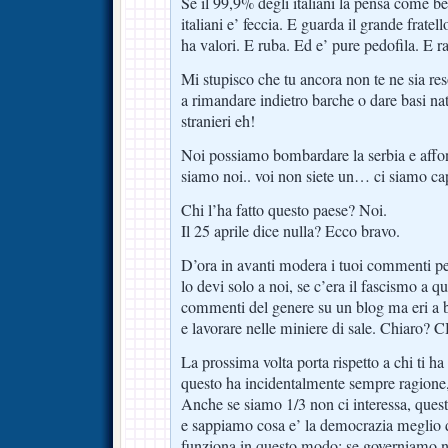
Se il 99,9% degli italiani la pensa come be
italiani e’ feccia. E guarda il grande fratel
ha valori. E ruba. Ed e’ pure pedofila. E ra
Mi stupisco che tu ancora non te ne sia re
a rimandare indietro barche o dare basi nat
stranieri eh!
Noi possiamo bombardare la serbia e affo
siamo noi.. voi non siete un… ci siamo cap
Chi l’ha fatto questo paese? Noi.
Il 25 aprile dice nulla? Ecco bravo.
D’ora in avanti modera i tuoi commenti pe
lo devi solo a noi, se c’era il fascismo a qu
commenti del genere su un blog ma eri a be
e lavorare nelle miniere di sale. Chiaro
La prossima volta porta rispetto a chi ti ha 
questo ha incidentalmente sempre ragione
Anche se siamo 1/3 non ci interessa, quest
e sappiamo cosa e’ la democrazia meglio 
funziona in questo modo: se governiamo noi 