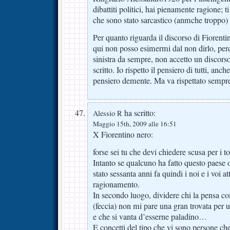
dibattiti politici, hai pienamente ragione; t
che sono stato sarcastico (anmche troppo
Per quanto riguarda il discorso di Fioren
qui non posso esimermi dal non dirlo, per
sinistra da sempre, non accetto un discors
scritto. Io rispetto il pensiero di tutti, anc
pensiero demente. Ma va rispettato sempr
ha scritto:
Alessio R
Maggio 15th, 2009 alle 16:51
X Fiorentino nero:
forse sei tu che devi chiedere scusa per i to
Intanto se qualcuno ha fatto questo paese o 
stato sessanta anni fa quindi i noi e i voi a
ragionamento.
In secondo luogo, dividere chi la pensa co
(feccia) non mi pare una gran trovata per 
e che si vanta d’esserne paladino…
E concetti del tipo che vi sono persone c