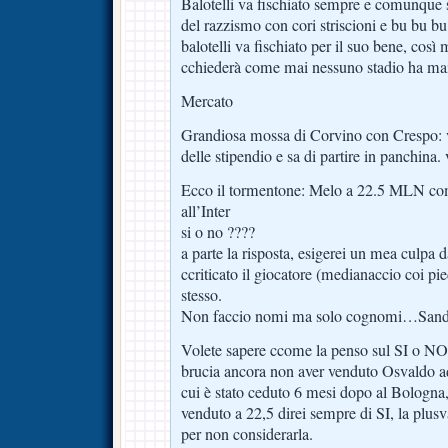
Balotelli va fischiato sempre e comunque 
del razzismo con cori striscioni e bu bu bu
balotelli va fischiato per il suo bene, così
cchiederà come mai nessuno stadio ha mai 
Mercato
Grandiosa mossa di Corvino con Crespo: v
delle stipendio e sa di partire in panchina.
Ecco il tormentone: Melo a 22.5 MLN come
all’Inter
si o no ????
a parte la risposta, esigerei un mea culpa 
ccriticato il giocatore (medianaccio coi p
stesso.
Non faccio nomi ma solo cognomi…Sandrel
Volete sapere ccome la penso sul SI o 
brucia ancora non aver venduto Osvaldo ad
cui è stato ceduto 6 mesi dopo al Bologna
venduto a 22,5 direi sempre di SI, la plus
per non considerarla.