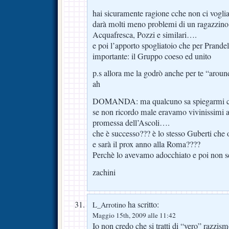
hai sicuramente ragione cche non ci vogli
darà molti meno problemi di un ragazzino
Acquafresca, Pozzi e similari….
e poi l’apporto spogliatoio che per Prandel
importante: il Gruppo coeso ed unito
p.s allora me la godrò anche per te “aroun
ah
DOMANDA: ma qualcuno sa spiegarmi c
se non ricordo male eravamo vivinissimi
promessa dell’Ascoli….
che è successo??? è lo stesso Guberti che 
e sarà il prox anno alla Roma????
Perchè lo avevamo adocchiato e poi non se 
zachini
ha scritto:
L_Arrotino
Maggio 15th, 2009 alle 11:42
Io non credo che si tratti di “vero” razzis