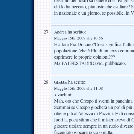
nessuno dei nostri sa battere così. Fa gol str
chi lo ha beccato, piuttosto che esultare? 
in nazionale e un giorno, se possibile, in V
ha scritto:
Andrea
Maggio 15th, 2009 alle 10:56
E allora Fra Dolcino?Cosa significa l’ultim
popolazione (che è PIù di un terzo comunq
esprimere le proprie opinioni???
Ma FAI FESTA!!!!David, pubblicalo.
ha scritto:
Ghebbe
Maggio 15th, 2009 alle 11:08
x zachini:
Mah, ora che Crespo ti sverni in panchina 
Semmai se Crespo giocherà un po’ di più s
ritiene più all’altezza di Pazzini. E di co
fuori la poca stima che il mister aveva di
giocare titolare sempre in un ruolo diverso 
facendolo giocare poco o nulla.