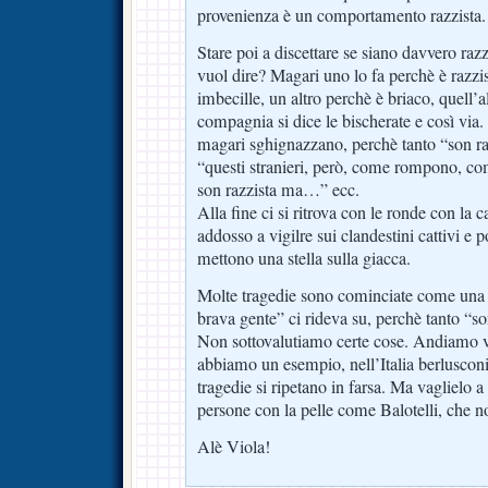
provenienza è un comportamento razzista.
Stare poi a discettare se siano davvero razz
vuol dire? Magari uno lo fa perchè è razzist
imbecille, un altro perchè è briaco, quell’a
compagnia si dice le bischerate e così via.
magari sghignazzano, perchè tanto “son r
“questi stranieri, però, come rompono, co
son razzista ma…” ecc.
Alla fine ci si ritrova con le ronde con la c
addosso a vigilre sui clandestini cattivi e
mettono una stella sulla giacca.
Molte tragedie sono cominciate come una
brava gente” ci rideva su, perchè tanto “so
Non sottovalutiamo certe cose. Andiamo v
abbiamo un esempio, nell’Italia berlusconi
tragedie si ripetano in farsa. Ma vaglielo a
persone con la pelle come Balotelli, che n
Alè Viola!