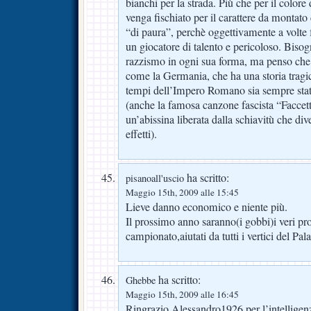
bianchi per la strada. Più che per il colore 
venga fischiato per il carattere da montato 
“di paura”, perchè oggettivamente a volte f
un giocatore di talento e pericoloso. Bisog
razzismo in ogni sua forma, ma penso che a 
come la Germania, che ha una storia tragica 
tempi dell’Impero Romano sia sempre stata 
(anche la famosa canzone fascista “Faccett
un’abissina liberata dalla schiavitù che div
effetti).
ha scritto:
pisanoall'uscio
Maggio 15th, 2009 alle 15:45
Lieve danno economico e niente più.
Il prossimo anno saranno(i gobbi)i veri pro
campionato,aiutati da tutti i vertici del Pal
ha scritto:
Ghebbe
Maggio 15th, 2009 alle 16:45
Ringrazio Alessandro1926 per l’intelligen