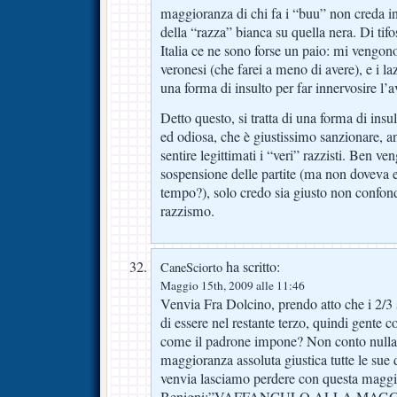
maggioranza di chi fa i “buu” non creda in 
della “razza” bianca su quella nera. Di tifo
Italia ce ne sono forse un paio: mi vengon
veronesi (che farei a meno di avere), e i laz
una forma di insulto per far innervosire l’a
Detto questo, si tratta di una forma di ins
ed odiosa, che è giustissimo sanzionare, an
sentire legittimati i “veri” razzisti. Ben ve
sospensione delle partite (ma non doveva e
tempo?), solo credo sia giusto non confonde
razzismo.
ha scritto:
CaneSciorto
Maggio 15th, 2009 alle 11:46
Venvia Fra Dolcino, prendo atto che i 2/3 
di essere nel restante terzo, quindi gente
come il padrone impone? Non conto nulla
maggioranza assoluta giustica tutte le sue
venvia lasciamo perdere con questa mag