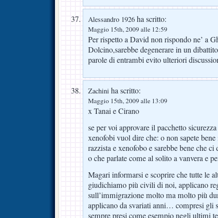
ha scritto:
Alessandro 1926
Maggio 15th, 2009 alle 12:59
Per rispetto a David non rispondo ne’ a G
Dolcino,sarebbe degenerare in un dibattito
parole di entrambi evito ulteriori discussio
ha scritto:
Zachini
Maggio 15th, 2009 alle 13:09
x Tanai e Cirano
se per voi approvare il pacchetto sicurezza 
xenofobi vuol dire che: o non sapete bene i
razzista e xenofobo e sarebbe bene che ci d
o che parlate come al solito a vanvera e per
Magari informarsi e scoprire che tutte le al
giudichiamo più civili di noi, applicano re
sull’immigrazione molto ma molto più dure
applicano da svariati anni… compresi gli s
sempre presi come esempio negli ultimi 