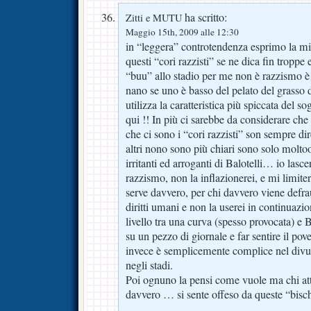
ha scritto:
Zitti e MUTU
Maggio 15th, 2009 alle 12:30
in “leggera” controtendenza esprimo la mi
questi “cori razzisti” se ne dica fin troppe
“buu” allo stadio per me non è razzismo è 
nano se uno è basso del pelato del grasso 
utilizza la caratteristica più spiccata del so
qui !! In più ci sarebbe da considerare che d
che ci sono i “cori razzisti” son sempre dire
altri nono sono più chiari sono solo molt
irritanti ed arroganti di Balotelli… io lasce
razzismo, non la inflazionerei, e mi limite
serve davvero, per chi davvero viene defra
diritti umani e non la userei in continuaz
livello tra una curva (spesso provocata) e Ba
su un pezzo di giornale e far sentire il po
invece è semplicemente complice nel divu
negli stadi.
Poi ognuno la pensi come vuole ma chi atti
davvero … si sente offeso da queste “bisch