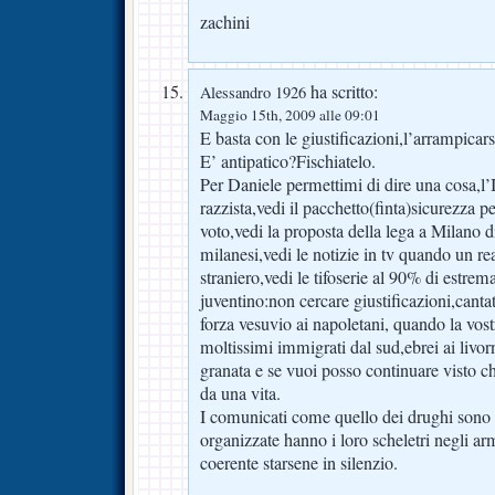
zachini
ha scritto:
Alessandro 1926
Maggio 15th, 2009 alle 09:01
E basta con le giustificazioni,l’arrampicars
E’ antipatico?Fischiatelo.
Per Daniele permettimi di dire una cosa,l’
razzista,vedi il pacchetto(finta)sicurezza p
voto,vedi la proposta della lega a Milano di
milanesi,vedi le notizie in tv quando un 
straniero,vedi le tifoserie al 90% di estrem
juventino:non cercare giustificazioni,cantat
forza vesuvio ai napoletani, quando la vost
moltissimi immigrati dal sud,ebrei ai livor
granata e se vuoi posso continuare visto 
da una vita.
I comunicati come quello dei drughi sono rid
organizzate hanno i loro scheletri negli a
coerente starsene in silenzio.