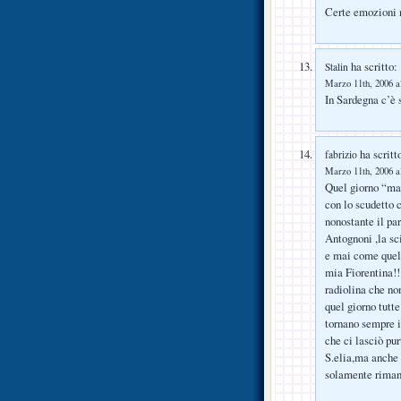
Certe emozioni no
ha scritto:
Stalin
Marzo 11th, 2006 a
In Sardegna c’è s
ha scritt
fabrizio
Marzo 11th, 2006 a
Quel giorno “mal
con lo scudetto 
nonostante il par
Antognoni ,la sc
e mai come quell
mia Fiorentina!!
radiolina che non
quel giorno tutt
tornano sempre i
che ci lasciò pur
S.elia,ma anche
solamente rimand