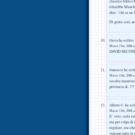
classico tifoso c
tiferebbe Manch
dire: “chi se ne 
Di gente così, n
ha scritto:
Giova
Marzo 11th, 2006 a
DAVID SECOND
ha scrit
francesco
Marzo 11th, 2006 a
ascolta maurizio
provincia di..?!?
ha scri
Alberto C.
Marzo 11th, 2006 a
E’ vero, certe em
ma per colpa di 
regolare, ma che
vincono tutte le 