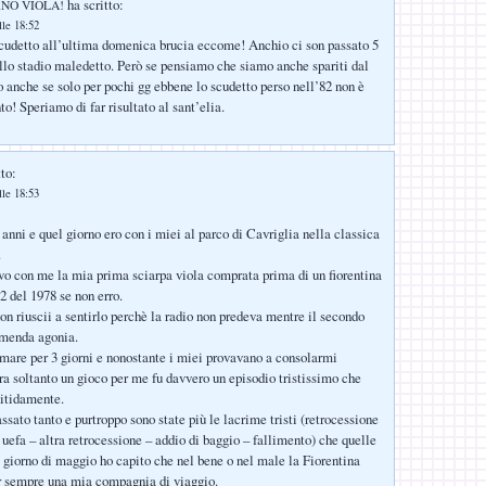
ha scritto:
ORNO VIOLA!
lle 18:52
cudetto all’ultima domenica brucia eccome! Anchio ci son passato 5
ello stadio maledetto. Però se pensiamo che siamo anche spariti dal
 anche se solo per pochi gg ebbene lo scudetto perso nell’82 non è
to! Speriamo di far risultato al sant’elia.
to:
lle 18:53
anni e quel giorno ero con i miei al parco di Cavriglia nella classica
.
o con me la mia prima sciarpa viola comprata prima di un fiorentina
-2 del 1978 se non erro.
on riuscii a sentirlo perchè la radio non predeva mentre il secondo
emenda agonia.
mare per 3 giorni e nonostante i miei provavano a consolarmi
a soltanto un gioco per me fu davvero un episodio tristissimo che
nitidamente.
sato tanto e purtroppo sono state più le lacrime tristi (retrocessione
 uefa – altra retrocessione – addio di baggio – fallimento) che quelle
 giorno di maggio ho capito che nel bene o nel male la Fiorentina
r sempre una mia compagnia di viaggio.