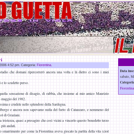
i
r 2006 4:52 pm. Categoria:
Fiorentina
.
Data inse
 stadio che domani ripercorrerò ancora una volta e là dietro ci sono i miei
sabato, M
Categoria
i e lo scudetto perso.
Fiorentina
uella sensazione di disagio, di rabbia, che insieme al mio amico Maurizio
o maggio del 1982.
ssima e crudele nello splendore della Sardegna.
albergo e ancora non sapevamo nulla del furto di Catanzaro, e nemmeno del
gol di Graziani.
a tristezza, quasi a presagire che così vicini a vincerlo questo benedetto terzo
più andati.
o smarrimento per come la Fiorentina aveva giocato la partita della vita (cioè