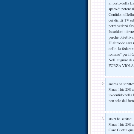
al posto della L
spero di potere r
Confido in Della
dei diritti TV e
potrà vedersi fav
In soldoni: dovre
perché obiettivam
D’altronde sarà 
collo, la federa
romano” per il
Nell’augurio di 
FORZA VIOLA!
ha scritto
andrea
Marzo 11th, 2006 a
io confido nella
non solo del fur
ha scritto:
ale69
Marzo 11th, 2006 a
Caro Guetta quel 