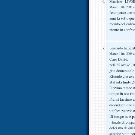
Maurizio - LIV
Marzo 11th, 2006 a
Aver perso uno s
anni fà sotto qu
mondo del calcio
niente in confron
ha scrit
Leonardo
Marzo 11th, 2006 a
Caro David,
nell’82 avevo 10 
gita domenicale
Ricordo che avev
atalanta finito 2
Il primo tempo n
tempo fu una tr
Piansi lacrime a
dicendomi che er
tutt’ora ricordo 
Di tempo ne è pas
– finale di coppa
dolci ma da quel
sarebbe stata pe