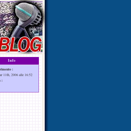
Info
rimento :
ar 11th, 2006 alle 16:52
 :