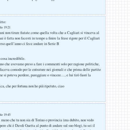
itto:
lle 19:21
i non tirare fiatate come quella volta che a Cagliari si vinceva al
ai è fatta non facesti in tempo a finire la frase rigore per il Cagliari
erso quell’anno ci fece andare in Serie B
 cosa incredibile.
no che avevamo preso a fare i commenti solo per ragione politiche,
 faceva comodo per le entrature nei giornali e che prima delle partite
e si poteva perdere, pareggiare o vincere…, e lui tirò fuori la
ca, che per fortuna non ho più ripetuto, ciao
lle 19:45
 meno che tu non sia di Torino o provincia (ma dubito, non vedo
ere chi è Davdi Guetta al punto di andare sul suo blog), tu sei il