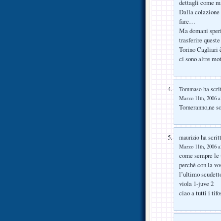
dettagli come mi
Dalla colazione 
fare…
Ma domani speri
trasferire queste
Torino Cagliari è
ci sono altre mo
ha scri
Tommaso
Marzo 11th, 2006 a
Torneranno,ne so
ha scrit
maurizio
Marzo 11th, 2006 a
come sempre le u
perchè con la vo
l’ultimo scudetto
viola 1-juve 2
ciao a tutti i tif