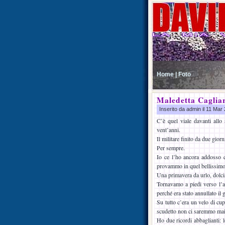
Home |
Foto
Maledetta Cagliar
Inserito da admin il 11 Ma
C’è quel viale davanti allo
vent’anni.
Il militare finito da due giorn
Per sempre.
Io ce l’ho ancora addosso q
provammo in quel bellissim
Una primavera da urlo, dolci
Tornavamo a piedi verso l’
perché era stato annullato il 
Su tutto c’era un velo di cup
scudetto non ci saremmo mai 
Ho due ricordi abbaglianti: l