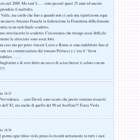
azio nel 2000. Ma tant’è….. sono passati quasi 25 anni ed ancora
iprendere il maltolto.
 Valle, ma credo che fino a quando non ci sarà una ripartizione equa
d un nuovo Artemio Franchi in federazione la Fiorentina difficilmente
orita in un rush finale scudetto.
mo stravincerlo lo scudetto. Circostanza che ritengo assai difficile
ente le strisciate sono assai forti.
un caso ma per poter vincere Lazio e Roma si sono indebitate fino al
zione era commissariata dal romano Petrucci e c’era il “favor
 Giubileo…….
sbagliarmi e di aver detto un sacco di sciocchezze ti saluto con un
!!!
:
lle 18:15
 Provvidenza… caro David, sono sicuro che presto verremo risarciti
to dell’82, ma anche di quello del 90 ad Avellino!!! Forza Viola
lle 18:30
giorno ogni tifoso viola penso lo ricordi nettamente in tutti i suoi