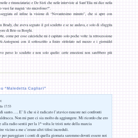
olle e rinunciataria) e De Sisti che nelle interviste al Sant’Elia mi dice nella
lo vuoi far magnà ‘sto microfono?”.
sseggiata ed infine la visione di “Novantesimo minuto”, che si apre con
su Brady, che aveva segnato il gol scudetto e se ne andava, e solo di sfuggita
gore di Brio su Borghi.
te, come per cose calcistiche mi è capitato solo poche volte: la retrocessione
i-Antognoni con il sottoscritto a finire stritolato nel mezzo e i giornidel
o perso lo scudetto e non solo quello: certe emozioni non sarebbero più
u “Maledetta Cagliari”
o:
lle 17:53
dì santo….. E’ lì che si è radicato l’atavico rancore nei confronti
ldracca. Non mi pare ci sia molto da aggiungere. Mi ricordo che ero
 alla radio sentii per la 1^ volta le tristi note della marcia
e vicino a me c’erano altri tifosi increduli.
 per pareggiare i conti di quella giornata saremmo dovuti essere noi