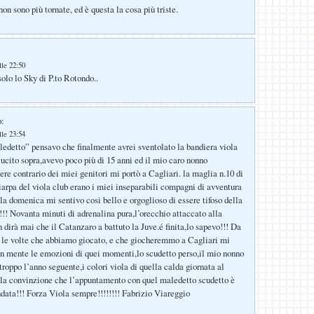
n sono più tornate, ed è questa la cosa più triste.
lle 22:50
olo lo Sky di P.to Rotondo..
o:
lle 23:54
edetto” pensavo che finalmente avrei sventolato la bandiera viola
cucito sopra,avevo poco più di 15 anni ed il mio caro nonno
ere contrario dei miei genitori mi portò a Cagliari. la maglia n.10 di
iarpa del viola club erano i miei inseparabili compagni di avventura
a domenica mi sentivo cosi bello e orgoglioso di essere tifoso della
!!! Novanta minuti di adrenalina pura,l’orecchio attaccato alla
 dirà mai che il Catanzaro a battuto la Juve.é finita,lo sapevo!!! Da
e le volte che abbiamo giocato, e che giocheremmo a Cagliari mi
n mente le emozioni di quei momenti,lo scudetto perso,il mio nonno
troppo l’anno seguente,i colori viola di quella calda giornata al
 la convinzione che l’appuntamento con quel maledetto scudetto è
ata!!! Forza Viola sempre!!!!!!!! Fabrizio Viareggio