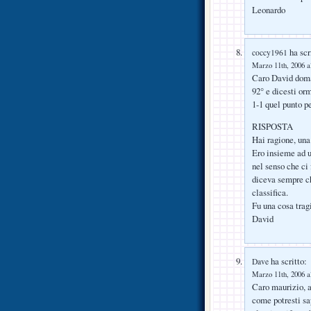
Leonardo
ha scr
coccy1961
Marzo 11th, 2006 a
Caro David doman
92° e dicesti orm
1-1 quel punto p
RISPOSTA
Hai ragione, una
Ero insieme ad u
nel senso che ci
diceva sempre ch
classifica.
Fu una cosa tragi
David
ha scritto:
Dave
Marzo 11th, 2006 a
Caro maurizio, a
come potresti sap