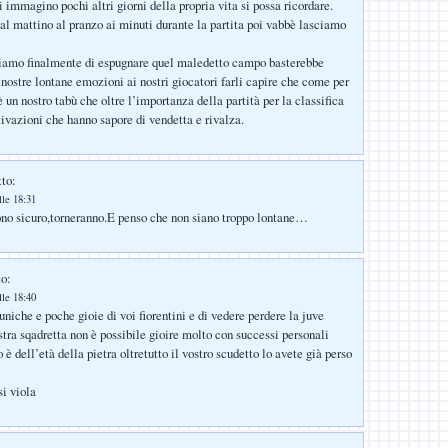
 immagino pochi altri giorni della propria vita si possa ricordare.
al mattino al pranzo ai minuti durante la partita poi vabbè lasciamo
amo finalmente di espugnare quel maledetto campo basterebbe
 nostre lontane emozioni ai nostri giocatori farli capire che come per
 un nostro tabù che oltre l’importanza della partità per la classifica
tivazioni che hanno sapore di vendetta e rivalza.
tto:
lle 18:31
no sicuro,torneranno.E penso che non siano troppo lontane…
to:
lle 18:40
niche e poche gioie di voi fiorentini e di vedere perdere la juve
stra sqadretta non è possibile gioire molto con successi personali
 è dell’età della pietra oltretutto il vostro scudetto lo avete già perso
osi viola