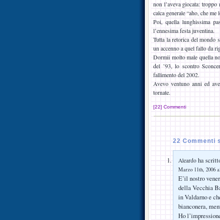
non l’aveva giocata: troppo m
calca generale “aho, che me 
Poi, quella lunghissima pa
l’ennesima festa juventina.
Tutta la retorica del mondo 
un accenno a quel fallo da ri
Dormii molto male quella not
del ’93, lo scontro Sconcert
fallimento del 2002.
Avevo ventuno anni ed avev
tornate.
[22] Commenti
22 Commenti s
ha scritt
Aleardo
Marzo 11th, 2006 a
E’il nostro vener
della Vecchia Ba
in Valdarno e che
bianconera, mentr
Ho l’impressione