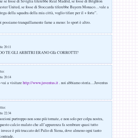
he se fosse di Siviglia tiferebbe Real Madrid, se fosse di Brighton
ester United, se fosse di Stoccarda tiferebbe Bayern Monaco…vale a
frega della squadra della mia città, voglio tifare per il + forte”.
oi possiamo tranquillamente farne a meno: lo sport è altro.
lle 20:11
O TE GLI ARBITRI ERANO GIà CORROTTI?
to:
lle 20:14
 vai a visitare
http://www.juventus.it
. noi abbiamo storia…Juventus
tto:
lle 22:34
ozioni purtroppo non sono più tornate, e non solo per colpa nostra,
questo calcio malato che all’apparenza fa sembrare quasi tutto
 invece è più truccato del Palio di Siena, dove almeno ogni tanto
contrade.