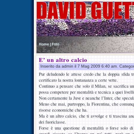
Home |
Foto
E’ un altro calcio
Inserito da admin il 7 Mag 2009 6:40 am. Catego
Pur deludendo le attese credo che la doppia sfida 
certificato la nostra lontananza a certe vette.
Continuo a pensare che solo il Milan, se sacrifica un
possa competere per mentalità e tecnica a quei livelli
Non certamente la Juve e neanche l’Inter, che specul
Meno che mai, purtroppo, la Fiorentina, che comunq
risorse economiche che ha.
Ma è un altro calcio, che ti avvolge e ti trascina a
dei fuoriclasse.
Forse è una questione di mentalità o forse solo di 
grandi giocate ce l’hanno un po’ tutti, però un 