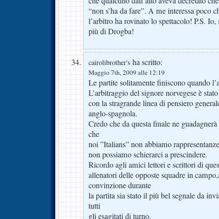
che qualcuno dall’alto aveva decretato che 
“non s’ha da fare”. A me interessa poco ch
l’arbitro ha rovinato lo spettacolo! P.S. Io,
più di Drogba!
ha scritto:
cairolibrother's
Maggio 7th, 2009 alle 12:19
Le partite solitamente finiscono quando l’
L’arbitraggio del signore norvegese è stato
con la stragrande linea di pensiero general
anglo-spagnola.
Credo che da questa finale ne guadagnerà l
che
noi ”Italians” non abbiamo rappresentanze
non possiamo schierarci a prescindere.
Ricordo agli amici lettori e scrittori di que
allenatori delle opposte squadre in campo,
convinzione durante
la partita sia stato il più bel segnale da in
tutti
gli esagitati di turno.