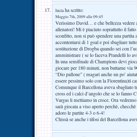
ha scritto:
lucia
Maggio 7th, 2009 alle 09:45
Verissimo David… e che bellezza vedere a
allenatori! Mi è piaciuto soprattutto il fatto
sconfitto, non si può spendere una partita a
accontentarsi di 1 goal e poi sbagliare tutt
sostituzione di Drogba quando sei con l’u
amministrare ( se lo faceva Prandelli lo 
In una semifinale di Champions devi giocar
giocare per 180 minuti, non buttarne via 90 
“Dio pallone” ( magari anche un po’ aiutat
essere pessimo solo con la Fiorentina)ti ca
Comunque il Barcellona aveva sbagliato tut
cross ed i calci d’angolo che se lo fanno
Vargas li mettiamo in croce. Ora vedremo
sarà giocata a viso aperto perchè, checchè
adoro le partite 4-3 o 6-4!
Chissà se anche i tifosi del Barcellona ave