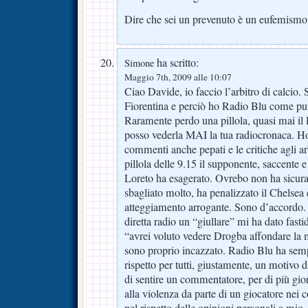
Dire che sei un prevenuto è un eufemismo
ha scritto:
Simone
Maggio 7th, 2009 alle 10:07
Ciao Davide, io faccio l’arbitro di calcio. 
Fiorentina e perciò ho Radio Blu come pun
Raramente perdo una pillola, quasi mai il
posso vederla MAI la tua radiocronaca. H
commenti anche pepati e le critiche agli arb
pillola delle 9.15 il supponente, saccent
Loreto ha esagerato. Ovrebo non ha sicura
sbagliato molto, ha penalizzato il Chelsea
atteggiamento arrogante. Sono d’accordo. G
diretta radio un “giullare” mi ha dato fast
“avrei voluto vedere Drogba affondare la 
sono proprio incazzato. Radio Blu ha sempr
rispetto per tutti, giustamente, un motivo 
di sentire un commentatore, per di più giorn
alla violenza da parte di un giocatore nei c