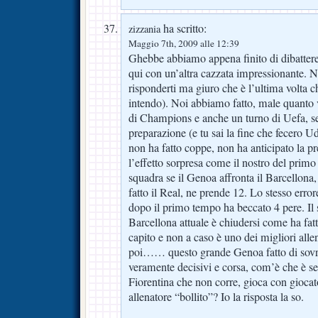
ha scritto:
zizzania
Maggio 7th, 2009 alle 12:39
Ghebbe abbiamo appena finito di dibattere s
qui con un’altra cazzata impressionante. 
risponderti ma giuro che è l’ultima volta c
intendo). Noi abbiamo fatto, male quanto v
di Champions e anche un turno di Uefa, se
preparazione (e tu sai la fine che fecero U
non ha fatto coppe, non ha anticipato la pr
l’effetto sorpresa come il nostro del prim
squadra se il Genoa affronta il Barcellona
fatto il Real, ne prende 12. Lo stesso error
dopo il primo tempo ha beccato 4 pere. Il 
Barcellona attuale è chiudersi come ha fat
capito e non a caso è uno dei migliori all
poi…… questo grande Genoa fatto di sovra
veramente decisivi e corsa, com’è che è s
Fiorentina che non corre, gioca con giocat
allenatore “bollito”? Io la risposta la so.