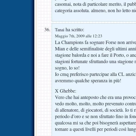
casomai, nota di particolare merito, il pubb
categoria assoluta. almeno, non ho letto
ha scritto:
Tanai
Maggio 7th, 2009 alle 12:23
La Champions fa sognare Forse non arriver
Mian e delle semifinaliste degli ultimi ann
stagione balorda e noi a fare il Porto, o anch
stagioni fortunate sfruttando una stagione 
sogno, lo so!
Io cmq preferisco partecipae alla CL anzic
avremmo qualche speranza in più!
X Ghebbe:
Vero che hai anteposto che era una provo
vedo molto, molto, molto prevenuto contro 
di allenatore, di giocatori, di società. Io t
periodo d’oro e se non sfruttato fino in fon
qualcosa mi sa che poi bisognerà aspettare
tornare a questi livelli per periodi così lung