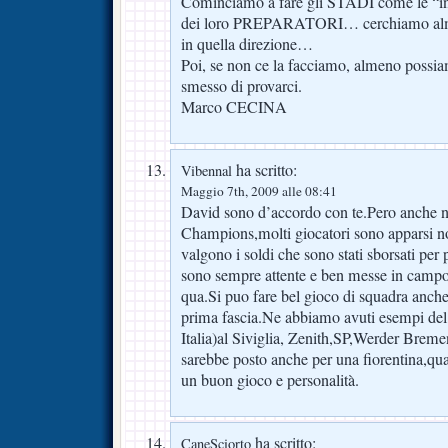
Cominciamo a fare gli STADI come le “ing
dei loro PREPARATORI… cerchiamo alme
in quella direzione…
Poi, se non ce la facciamo, almeno possia
smesso di provarci.
Marco CECINA
ha scritto:
Vibennal
Maggio 7th, 2009 alle 08:41
David sono d’accordo con te.Pero anche nel
Champions,molti giocatori sono apparsi n
valgono i soldi che sono stati sborsati per
sono sempre attente e ben messe in campo
qua.Si puo fare bel gioco di squadra anche
prima fascia.Ne abbiamo avuti esempi del
Italia)al Siviglia, Zenith,SP,Werder Breme
sarebbe posto anche per una fiorentina,quadr
un buon gioco e personalità.
ha scritto:
CaneSciorto