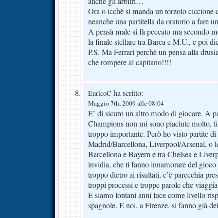
anche gli arbitri…
Ora o icchè si manda un torzolo ciccione 
neanche una partitella da oratorio a fare 
A pensà male si fà peccato ma secondo m
la finale stellare tra Barca e M.U., e poi di
P.S. Ma Ferrari perchè un pensa alla drusi
che rompere al capitano!!!!
ha scritto:
EnricoC
Maggio 7th, 2009 alle 08:04
E’ di sicuro un altro modo di giocare. A pa
Champions non mi sono piaciute molto, fors
troppo importante. Però ho visto partite 
Madrid/Barcellona, Liverpool/Arsenal, o le 
Barcellona e Bayern e tra Chelsea e Liverpo
invidia, che ti fanno innamorare del gioco 
troppo dietro ai risultati, c’è parecchia pre
troppi processi e troppe parole che viaggia
E siamo lontani anni luce come livello risp
spagnole. E noi, a Firenze, si fanno già de