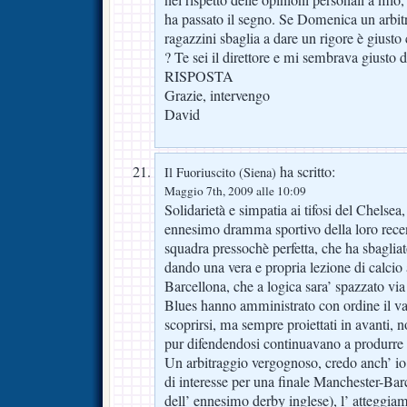
nel rispetto delle opinioni personali a mio
ha passato il segno. Se Domenica un arbit
ragazzini sbaglia a dare un rigore è giusto 
? Te sei il direttore e mi sembrava giusto d
RISPOSTA
Grazie, intervengo
David
ha scritto:
Il Fuoriuscito (Siena)
Maggio 7th, 2009 alle 10:09
Solidarietà e simpatia ai tifosi del Chelsea
ennesimo dramma sportivo della loro recent
squadra pressochè perfetta, che ha sbagliato 
dando una vera e propria lezione di calcio
Barcellona, che a logica sara’ spazzato via
Blues hanno amministrato con ordine il va
scoprirsi, ma sempre proiettati in avanti, n
pur difendendosi continuavano a produrre 
Un arbitraggio vergognoso, credo anch’ io 
di interesse per una finale Manchester-Ba
dell’ ennesimo derby inglese), l’ atteggiam