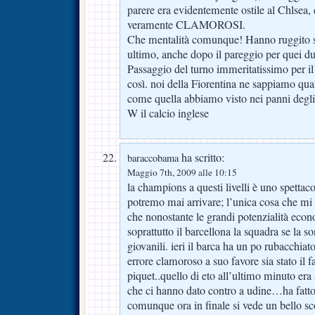
parere era evidentemente ostile al Chlsea, 
veramente CLAMOROSI.
Che mentalità comunque! Hanno ruggito su 
ultimo, anche dopo il pareggio per quei due
Passaggio del turno immeritatissimo per il
così. noi della Fiorentina ne sappiamo qu
come quella abbiamo visto nei panni degli s
W il calcio inglese
ha scritto:
baraccobama
Maggio 7th, 2009 alle 10:15
la champions a questi livelli è uno spettac
potremo mai arrivare; l’unica cosa che mi f
che nonostante le grandi potenzialità econ
soprattutto il barcellona la squadra se la so
giovanili. ieri il barca ha un po rubacchiat
errore clamoroso a suo favore sia stato il f
piquet..quello di eto all’ultimo minuto era
che ci hanno dato contro a udine…ha fatto 
comunque ora in finale si vede un bello sc