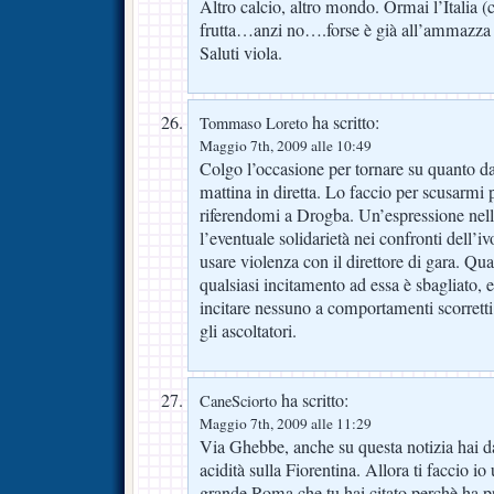
Altro calcio, altro mondo. Ormai l’Italia (c
frutta…anzi no….forse è già all’ammazza 
Saluti viola.
ha scritto:
Tommaso Loreto
Maggio 7th, 2009 alle 10:49
Colgo l’occasione per tornare su quanto d
mattina in diretta. Lo faccio per scusarmi 
riferendomi a Drogba. Un’espressione nel
l’eventuale solidarietà nei confronti dell’i
usare violenza con il direttore di gara. Qua
qualsiasi incitamento ad essa è sbagliato, 
incitare nessuno a comportamenti scorretti
gli ascoltatori.
ha scritto:
CaneSciorto
Maggio 7th, 2009 alle 11:29
Via Ghebbe, anche su questa notizia hai da 
acidità sulla Fiorentina. Allora ti faccio i
grande Roma che tu hai citato perchè ha p