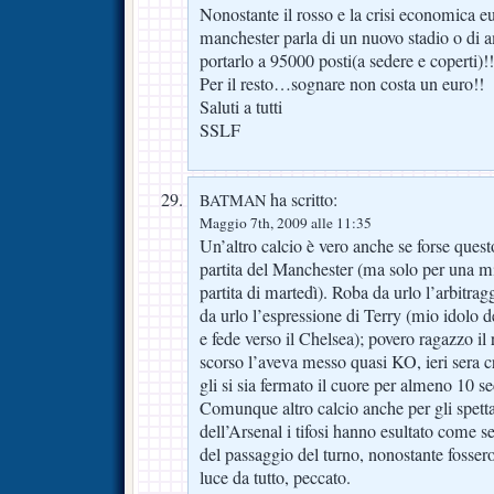
Nonostante il rosso e la crisi economica eu
manchester parla di un nuovo stadio o di 
portarlo a 95000 posti(a sedere e coperti)!!
Per il resto…sognare non costa un euro!!
Saluti a tutti
SSLF
ha scritto:
BATMAN
Maggio 7th, 2009 alle 11:35
Un’altro calcio è vero anche se forse ques
partita del Manchester (ma solo per una mi
partita di martedì). Roba da urlo l’arbitragg
da urlo l’espressione di Terry (mio idolo de
e fede verso il Chelsea); povero ragazzo il 
scorso l’aveva messo quasi KO, ieri sera c
gli si sia fermato il cuore per almeno 10 s
Comunque altro calcio anche per gli spetta
dell’Arsenal i tifosi hanno esultato come se
del passaggio del turno, nonostante fossero
luce da tutto, peccato.