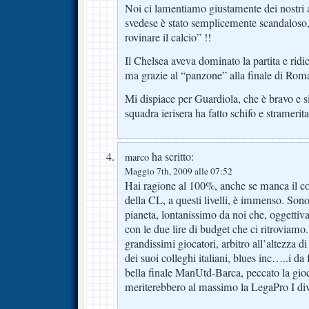
Noi ci lamentiamo giustamente dei nostri 
svedese è stato semplicemente scandaloso,
rovinare il calcio” !!
Il Chelsea aveva dominato la partita e ridi
ma grazie al “panzone” alla finale di Roma
Mi dispiace per Guardiola, che è bravo e 
squadra ierisera ha fatto schifo e stramerit
ha scritto:
marco
Maggio 7th, 2009 alle 07:52
Hai ragione al 100%, anche se manca il col
della CL, a questi livelli, è immenso. Sono
pianeta, lontanissimo da noi che, oggettiv
con le due lire di budget che ci ritroviamo
grandissimi giocatori, arbitro all’altezza di
dei suoi colleghi italiani, blues inc…..
bella finale ManUtd-Barca, peccato la giochi
meriterebbero al massimo la LegaPro I div