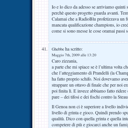
Io e lo dico da adesso se arriviamo quinti 
perchè questo progetto guarda avanti. Temp
Calamai che a RadioBlu profetizzava un fut
mancata qualificazione champions, io credo
come si sono messe le cose oramai passi so
ha scritto:
Ghebbe
Maggio 7th, 2009 alle 13:20
Caro zizzania,
a parte che mi spiace se è l’ultima volta c
che l’atteggiamento di Prandelli (la Cham
ha fatto proprio schifo. Noi dovevamo avere 
strappare un ottavo di finale che per noi er
poi finita lì. E invece abbiamo fatto rider
pare – dei tifosi e dei fischi contro la Steau
Il Genoa non ci è superiore a livello indi
livello di grinta e gioco. Quindi prendo sp
qualità. Dico con quella grinta e quella i
competere di più e giocarci anche un famig