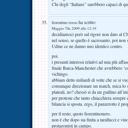
Chi degli “Italians” sarebbero capaci di qu
ha scritto:
fiorentino rosso
Maggio 7th, 2009 alle 12:19
decidiamoci però sul rigore non dato al Ch
nel senso, se quello è sacrosanto, poi non 
Udine ce ne danno uno identico contro.
poi.
i presunti interessi relativi ad una più affa
finale Barca-Manchester che avrebbero ‘co
vichingo.
abbiam detto miliardi di volte che se si vu
comunque direzionare un match, mica lo si
plateali, no? chessò si da un giallino all’i
per proteste che tanto chiacchiera sempre e
bilancia si sposta. ergo, il panzerotto è pro
per il resto, quoto fiorentinonero.
non è che dopo sia finita a tarallucci e vino
protagonisti in campo.