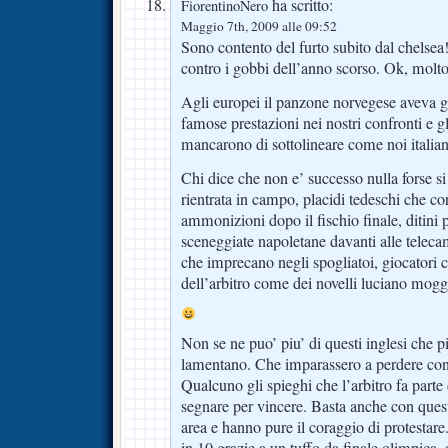
ha scritto:
FiorentinoNero
Maggio 7th, 2009 alle 09:52
Sono contento del furto subito dal chelsea
contro i gobbi dell’anno scorso. Ok, mol
Agli europei il panzone norvegese aveva gi
famose prestazioni nei nostri confronti e g
mancarono di sottolineare come noi italiani
Chi dice che non e’ successo nulla forse s
rientrata in campo, placidi tedeschi che co
ammonizioni dopo il fischio finale, ditini 
sceneggiate napoletane davanti alle teleca
che imprecano negli spogliatoi, giocatori 
dell’arbitro come dei novelli luciano mogg
Non se ne puo’ piu’ di questi inglesi che 
lamentano. Che imparassero a perdere con 
Qualcuno gli spieghi che l’arbitro fa parte
segnare per vincere. Basta anche con questi
area e hanno pure il coraggio di protestare. 
in 10 grazie a un tuffo da finale olimpica, 