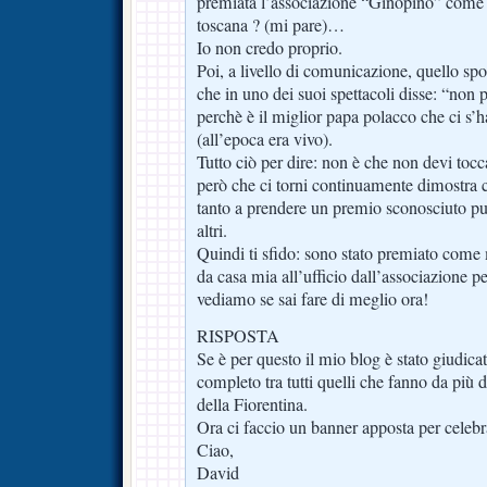
premiata l’associazione “Ginopino” come 
toscana ? (mi pare)…
Io non credo proprio.
Poi, a livello di comunicazione, quello sp
che in uno dei suoi spettacoli disse: “non 
perchè è il miglior papa polacco che ci s’h
(all’epoca era vivo).
Tutto ciò per dire: non è che non devi tocc
però che ci torni continuamente dimostra 
tanto a prendere un premio sconosciuto pu
altri.
Quindi ti sfido: sono stato premiato come m
da casa mia all’ufficio dall’associazione p
vediamo se sai fare di meglio ora!
RISPOSTA
Se è per questo il mio blog è stato giudicato
completo tra tutti quelli che fanno da più 
della Fiorentina.
Ora ci faccio un banner apposta per cele
Ciao,
David