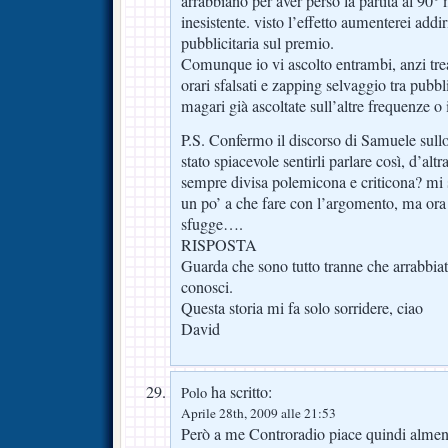
arrabbiano per aver perso la partita al 90°
inesistente. visto l’effetto aumenterei addir
pubblicitaria sul premio.
Comunque io vi ascolto entrambi, anzi trean
orari sfalsati e zapping selvaggio tra pubb
magari già ascoltate sull’altre frequenze o i
P.S. Confermo il discorso di Samuele sullo
stato spiacevole sentirli parlare così, d’altr
sempre divisa polemicona e criticona? mi 
un po’ a che fare con l’argomento, ma or
sfugge….
RISPOSTA
Guarda che sono tutto tranne che arrabbia
conosci.
Questa storia mi fa solo sorridere, ciao
David
ha scritto:
Polo
Aprile 28th, 2009 alle 21:53
Però a me Controradio piace quindi almen