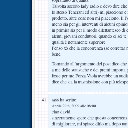
soprattutto di qualità.
Talvolta ascolto lady radio e devo dire che 
lo stesso Tenerani ed altri) mi piacciono e 
prodotto, altre cose non mi piacciono. Il 
meno sia per gli interventi di alcuni opini
in primis) sia per il modo dilettantesco di 
alcuni giovani conduttori, quando ci sei te
qualità è nettamente superiore.
Penso xò che la concorrenza (se corretta) n
bene.
Tornando all’argomento del post dico che co
a me delle statistiche e dei premi importa 
fosse per me Forza Viola avrebbe un audien
dice che sia la trasmissione con più telespet
ha scritto:
m66
Aprile 29th, 2009 alle 08:00
ciao david,
sinceramente spero che questa concorrenza
di migliorare, mi spiace dirlo ma dopo tanti