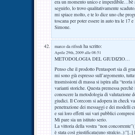
era un momento unico e imperdibile…bè a
seguirlo, lo trovo qualitativamente scadut
mi spiace molto, e te lo dice uno che prog
toscana per poter essere in auto tra le 17 e 
Simone.
ha scritto:
marco da rifredi
Aprile 29th, 2009 alle 08:51
METODOLOGIA DEL GIUDIZIO…
Penso che il prodotto Pentasport sia di gran
mi sono già espresso sull’argomento, tutta
trasmissioni di massa si ispira alla “teoria
varianti storiche. Questa premessa perchè 
conoscere la metodologia di valutazione de
giudici. Il Corecom si adopera in check val
penetrazione dei messaggi e dei modelli cu
e sui loro effetti sui vari pubblici compres
Mi pare sia un istituto serio.
La vittoria della vostra “non concorrente”(
è stata così giustificata(uno stralcio..):”[..] 