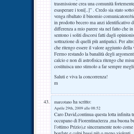
trasmissione crea una comunità fortemente 
esasperare i toni[..]” . Credo sia stato sotto
venga ribaltato il binomio comunicatore/ri
in prodotto becero ma anzi identificativo 
differenza a mio parere sta nel fatto che in
sentono i soliti discorsi fatti dagli opinion
sottrazione di quelli più antipatici. Per alt
che ritengo essere il valore aggiunto della 
Fermo restando la banalità degli argomenti
calcio e non di astrofisica ritengo che misur
costituisca uno stimolo a far sempre meg
Saluti e viva la concorrenza!
m
ha scritto:
marcotano
Aprile 29th, 2009 alle 08:52
Caro David,continua questa lotta infinita tr
occupano di Fiorentina(terza ,ma buona 
l’ottimo Prizio),e sinceramente noto come si
bordate e colpi bassi più o meno violenti.