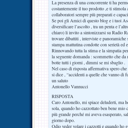
La presenza di una concorrente ti ha perm
costantemente il tuo prodotto ,e ti stimola 
collaboratori sempre più preparati e capaci
Se poi gli Amici di questo blog e i tuoi As
diversificare l’ascolto , tra un penta e l’altr
chiaro) li invito a sintonizzarsi su Radio 
trovare dibattiti , interviste e panoramiche
stampa mattutina condotte con serietà ed e
Rinnovando tutta la stima e la simpatia per
la seguente domanda : scommetto che da r
botte tutti i giorni , dimmi se mi sbaglio .
Nel caso di risposta affermativa spero ch
si dice , “accidenti a quelle che vanno di fu
un saluto
Antonello Vannucci
RISPOSTA
Caro Antonello, mi spiace deluderti, ma ho
sola, quando ho cazzottato ben bene mio 
più grande perché mi aveva esasperato, sal
giorno dopo.
Odio veder volare i cazzotti e quando ho gi