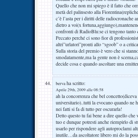
Quello che non mi spiego è il fatto che or
metà del palinsesto alla Fiorentina(repli
c’è l’asta per i diritti delle radiocronache
dietro a voi(x fortuna,aggiungo),mantenen
confronti di RadioBlu:se ci tengono tanto c
Peccato perché ci sono fior di professioni
altri”urlatori”pronti allo “sgoob” o a criticar
Sulla storia del premio è vero che si stan
smodatamente,ma la gente non è scema,capi
decide cosa e quando ascoltare una emittent
ha scritto:
berva
Aprile 29th, 2009 alle 08:58
ah la concorrenza che bel concetto(diceva
universitario)..tutti la evocano quando 
nei fatti si fa di tutto per oscurarla!
Detto questo tu fai bene a dire quello che 
tuo e dunque potresti anche riempirlo di s
usarlo per rispondere agli autoproclami al
inutile…da ascoltatore libero mi do la possi