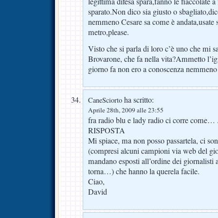
legittima difesa spara,fanno le fiaccolate a
sparato.Non dico sia giusto o sbagliato,dic
nemmeno Cesare sa come è andata,usate s
metro,please.
Visto che si parla di loro c’è uno che mi s
Brovarone, che fa nella vita?Ammetto l’i
giorno fa non ero a conoscenza nemmeno c
ha scritto:
CaneSciorto
Aprile 28th, 2009 alle 23:55
fra radio blu e lady radio ci corre come… 
RISPOSTA
Mi spiace, ma non posso passartela, ci so
(compresi alcuni campioni via web del gio
mandano esposti all’ordine dei giornalisti 
torna…) che hanno la querela facile.
Ciao,
David