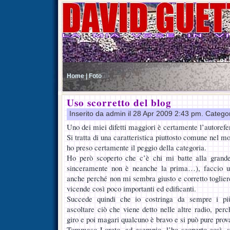
Home |
Foto
Uso scorretto del blog
Inserito da admin il 28 Apr 2009 2:43 pm. Catego
Uno dei miei difetti maggiori è certamente l’autorefer
Si tratta di una caratteristica piuttosto comune nel mo
ho preso certamente il peggio della categoria.
Ho però scoperto che c’è chi mi batte alla grande
sinceramente non è neanche la prima…), faccio un
anche perché non mi sembra giusto e corretto togliere
vicende così poco importanti ed edificanti.
Succede quindi che io costringa da sempre i più
ascoltare ciò che viene detto nelle altre radio, per
giro e poi magari qualcuno è bravo e si può pure prov
Tommaso Loreto, ad esempio, l’ho scoperto così, s