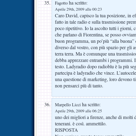
ha scritto:
Fagotto
Aprile 29th, 2009 alle 00:23
Caro David, capisco la tua posizione, in effe
fatto in tale radio e sulla trasmissione pre
poco ripetitivo. Io la ascolto tutti i giorni,
che parlano di Fiorentina, se posso ovvi
buon programma, un po’più “alla buona” d
diverso dal vostro, con più spazio per gli 
terra terra. Ma è comunque una trasmissio
debba apprezzare entrambi i programmi. Il
testo. Ladyradio dopo radioblu è la più se
partecipa è ladyradio che vince. L’autocel
una questione di marketing, loro devono ti
non pensarci più di tanto.
ha scritto:
Marpello Licci
Aprile 29th, 2009 alle 06:25
uno dei migliori a firenze, anche di molti 
tenerani. è così. ammettilo.
RISPOSTA