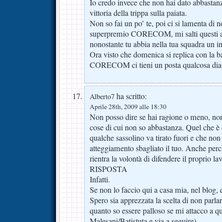
Io credo invece che non hai dato abbastanz
vittoria della trippa sulla paiata.
Non so fai un po’ te, poi ci si lamenta di no
superpremio CORECOM, mi salti questi 
nonostante tu abbia nella tua squadra un in
Ora visto che domenica si replica con la b
CORECOM ci tieni un posta qualcosa dia
ha scritto:
Alberto7
Aprile 28th, 2009 alle 18:30
Non posso dire se hai ragione o meno, non
cose di cui non so abbastanza. Quel che è c
qualche sassolino va tirato fuori e che no
atteggiamento sbagliato il tuo. Anche per
rientra la volontà di difendere il proprio lav
RISPOSTA
Infatti.
Se non lo faccio qui a casa mia, nel blog
Spero sia apprezzata la scelta di non parlar
quanto so essere palloso se mi attacco a qu
Malesani/Batistuta e via a seguire).