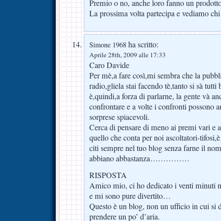
Premio o no, anche loro fanno un prodotto 
La prossima volta partecipa e vediamo chi
ha scritto:
Simone 1968
Aprile 28th, 2009 alle 17:33
Caro Davide
Per mè,a fare così,mi sembra che la pubbli
radio,gliela stai facendo tè,tanto si sà tutt
è,quindi,a forza di parlarne, la gente và an
confrontare e a volte i confronti possono a
sorprese spiacevoli.
Cerca di pensare di meno ai premi vari e ag
quello che conta per noi ascoltatori-tifosi,è 
citi sempre nel tuo blog senza farne il n
abbiano abbastanza……………
RISPOSTA
Amico mio, ci ho dedicato i venti minuti ne
e mi sono pure divertito…
Questo è un blog, non un ufficio in cui si 
prendere un po’ d’aria.