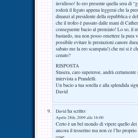
invidioso! Io ero presente quella sera di “g
roderà il fegato appena leggerai che la pr
dinanzi al presidente della repubblica e de
che il trofeo è passato dalle mani di Cathe
conseguente bacio al premiato! Lo so, il
bastardo, ma non posso omettere la pura 
possibile evitare le prestazioni canore dura
sabato me la ero scampata!) che mi si è c
cenato?
RISPOSTA
Stasera, caro supereroe, andrà certamente 
intervista a Prandelli.
Un bacio a tua sorella e alla splendida sig
David
ha scritto:
David
Aprile 28th, 2009 alle 16:00
Certo è un bel mondo di vipere quello dei gi
ancora il tesserino ma non ce l’ho proprio fa
cose.